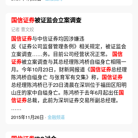
国信证券
被证监会立案调查
记者 曹文姣
国信证券
与中信证券均因涉嫌违
反《证券公司监督管理条例》相关规定，被证监会
立案调查……务。目前公司经营状况正常。
国信
证券
被立案调查与其总经理陈鸿桥自缢身亡相隔一
月。今年10月23日，财新网报道《
国信证券
总经理
陈鸿桥自缢身亡 与张育军有交集》称，
国信证券
总经理陈鸿桥已于23日清晨在深圳位于福田区阳明
山庄的家中自缢身亡。陈鸿桥于去年6月起出任
国
信证券
总裁，此前为深圳证券交易所副总经理。
……
2015年11月26日 ·
金融频道