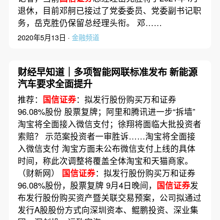
退休，目前邓舸已接过了党委委员、党委副书记职
务，岳克胜仍保留总经理头衔。 邓……
2020年5月13日 ·
金融频道
财经早知道｜多项智能网联标准发布 新能源
汽车要求全面提升
推荐：
国信证券
：拟发行股份购买万和证券
96.08%股份 股票复牌；阿里和腾讯进一步“拆墙”
淘宝将全面接入微信支付；徐翔将面临大批投资者
索赔？ 示范案投资者一审胜诉……淘宝将全面接
入微信支付 淘宝方面未公布微信支付上线的具体
时间，称此次调整将覆盖全体淘宝和天猫商家。
（财新网）
国信证券
：拟发行股份购买万和证券
96.08%股份，股票复牌 9月4日晚间，
国信证券
发
布发行股份购买资产暨关联交易预案，公司拟通过
发行A股股份方式向深圳资本、鲲鹏投资、深业集