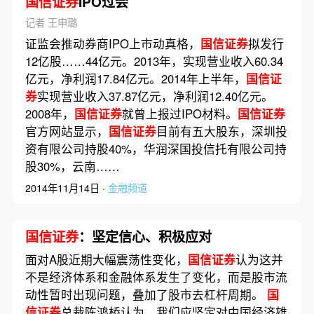
国信证券
IPO过会
记者 王申璐
证监会推动券商IPO上市动真格，
国信证券
拟发行
12亿股……44亿元。2013年，实现营业收入60.34
亿元，净利润17.84亿元。2014年上半年，
国信证
券
实现营业收入37.87亿元，净利润12.40亿元。
2008年，
国信证券
就曾上报过IPO材料。
国信证券
官方网站显示，
国信证券
目前有五大股东，深圳投
资有限公司持股40%，华润深国投信托有限公司持
股30%，云南……
2014年11月14日 ·
金融频道
国信证券
：坚定信心、积极应对
面对A股近期大幅震荡性变化，
国信证券
认为这并
不是经济体系和金融体系发生了变化，而是股市流
动性暂时出现问题，叠加了股市去杠杆周期。
国
信证券
总裁陈鸿桥认为，我们应坚定对中国经济雄