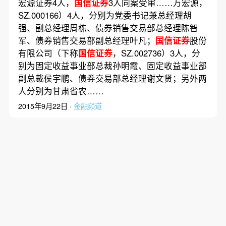
宏源证券4人，
国信证券
3人同案受审……万宏源，
SZ.000166）4人，分别为党委书记兼总经理胡
强、副总经理周栋、债券销售交易部总经理陈智
军、债券销售交易部副总经理叶凡；
国信证券
股份
有限公司（下称
国信证券
，SZ.002736）3人，分
别为固定收益事业部总裁孙明霞、固定收益事业部
副总裁侯宇鹏、债券交易部总经理谢文贤；另外两
人分别为甘肃省农……
2015年9月22日 ·
金融频道
国信证券
香港分支机构发生违约
据FT，
国信证券
香港分支机构发生技术性违约，
令一笔本该在4月24日支付的3800万元人民币的利
息面临风险，涉及的债券规模为12亿元人民币，是
2014年销售的一批“点心”债。据FT看到的日期为3
月23日的文件，该债券的受托方、纽约梅隆银行香
港分行警告国信债券的持有者，与国信的债券伴随