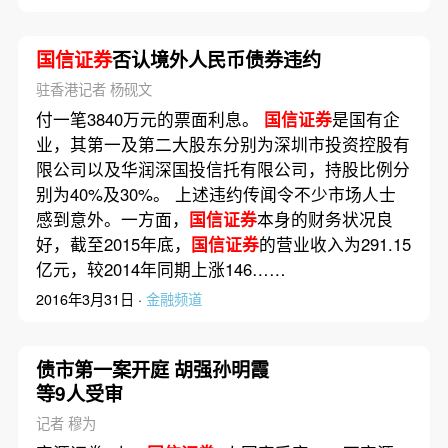
国信证券
否认境外人民币债券违约
驻香港记者 杨砚文
付一笔3840万元的票面利息。
国信证券
是国有企
业，其第一及第二大股东分别为深圳市投资控股有
限公司以及华润深国投信托有限公司，持股比例分
别为40%及30%。 上述违约传闻令不少市场人士
感到意外。一方面，
国信证券
本身的财务状况良
好，截至2015年底，
国信证券
的营业收入为291.15
亿元，较2014年同期上涨146……
2016年3月31日 ·
金融频道
债市第一案开庭 胡强孙明霞
等9人受审
记者 穆为