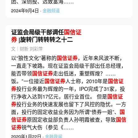
团、深创投、远致富海……
2024年9月4日 ·
金融频道
证监会局级干部调任
国信证
券
|旋转门转转转之十二
文｜财新 刘彩萍
以“狼性文化”著称的
国信证券
，近年来风波不断，
一直走下坡路。现在证监会局级干部出任总经理，
能否带领
国信证券
走出低迷，重塑辉煌？……
饭。”一位接近
国信证券
人士称，2010年是
国信证
券
投行业务最为辉煌的一年，IPO完成了31家，投
行净收入达到17亿元，居行业首位。 但是
国信证
券
投行业务的快速发展也留下了风控的隐忧。一方
面，投行的固定收益业务因为所谓“债券一姐”、
国
信证券
原固定收益部负责人孙明霞被查，导致
国信
证券
锐气大伤（参见《……
2020年1月22日 ·
金融我闻