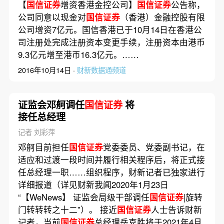
【
国信证券
增资香港金控公司】
国信证券
公告称，
公司同意以现金对
国信证券
（香港）金融控股有限
公司增资7亿元。国信香港已于10月14日在香港公
司注册处完成注册资本变更手续，注册资本由港币
9.3亿元增至港币16.3亿元。……
2016年10月14日 ·
财新数据通频道
证监会邓舸调任
国信证券
将
接任总经理
记者 刘彩萍
邓舸目前担任
国信证券
党委委员、党委副书记，在
适应和过渡一段时间并履行相关程序后，将正式接
任总经理一职……组织程序，财新记者已独家进行
详细报道（详见财新我闻2020年1月23日
“【WeNews】 证监会局级干部调任
国信证券
|旋转
门转转转之十二”）。 接近
国信证券
人士告诉财新
记者，当前
国信证券
总经理岳克胜将于2021年4月