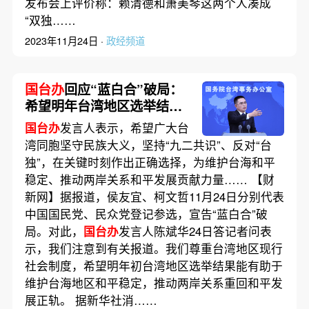
发布会上评价称：赖清德和萧美琴这两个人凑成
“双独……
2023年11月24日 ·
政经频道
国台办
回应“蓝白合”破局：
希望明年台湾地区选举结果
有助维护台海和平稳定
国台办
发言人表示，希望广大台
湾同胞坚守民族大义，坚持“九二共识”、反对“台
独”，在关键时刻作出正确选择，为维护台海和平
稳定、推动两岸关系和平发展贡献力量…… 【财
新网】据报道，侯友宜、柯文哲11月24日分别代表
中国国民党、民众党登记参选，宣告“蓝白合”破
局。对此，
国台办
发言人陈斌华24日答记者问表
示，我们注意到有关报道。我们尊重台湾地区现行
社会制度，希望明年初台湾地区选举结果能有助于
维护台海地区和平稳定，推动两岸关系重回和平发
展正轨。 据新华社消……