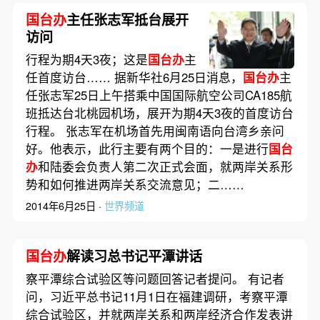
国台办
主任张志军抵台展开
访问
行程为期4天3夜；这是
国台办
主
任首度访台…… 据新华社6月25日消息，
国台办
主
任张志军25日上午搭乘中国国际航空公司CA185航
班抵达台北桃园机场，展开为期4天3夜的首度访台
行程。 张志军在机场首先用闽南语向台湾乡亲问
好。他表示，此行主要有两个目的：一是进行
国台
办
和陆委会负责人第二次正式会面，就两岸关系形
势和如何推进两岸关系交流意见；二……
2014年6月25日 ·
世界频道
国台办
解读习总书记平潭讲话
察平潭综合试验区等问题回答记者提问。 有记者
问，习近平总书记11月1日在福建调研，考察平潭
综合试验区，并就两岸关系和两岸经济合作发表讲