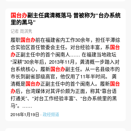
国台办
副主任龚清概落马 曾被称为“台办系统
里的黑马”
记者 周淇隽
履职
国台办
前在福建省内工作30余年，担任平潭综
合实验区首任管委会主任。对台经验丰富，系
国台
办
正副主任中的首个闽南人…… 在福建当地政坛
“深耕”30余年后，2013年11月，龚清概一步踏入对
台系统核心，履新
国台办
副主任。从一名县级市的
市长到副省部级高官，他仅用了11年半时间。 龚
清概是
国台办
正副主任中的首个闽南人。履新
国台
办
后，台湾媒体对其评价颇为正面，称其“靠台语
打通关”、“对台工作经验丰富”、“台办系统里的黑
马”。……
2016年1月19日 ·
政经频道