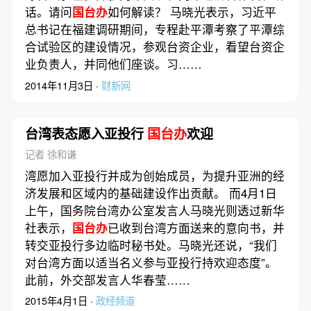
话。请问
国台办
如何解读？ 马晓光表示，习近平
总书记在福建调研期间，专程赴平潭考察了平潭综
合试验区的建设情况，参观台资企业，看望台资企
业负责人，并同他们座谈。习……
2014年11月3日 ·
财新网
台湾表态愿入亚投行
国台办
欢迎
记者 徐和谦
湾愿加入亚投行并成为创始成员，为提升亚洲的经
济发展和区域内的基础建设作出贡献。 而4月1日
上午，国务院台湾办公室发言人马晓光则透过新华
社表示，
国台办
已收到台湾方面送来的意向书，并
转交亚投行多边临时秘书处。马晓光还说，“我们
对台湾方面以适当名义参与亚投行持欢迎态度”。
此前，外交部发言人华春莹……
2015年4月1日 ·
政经频道