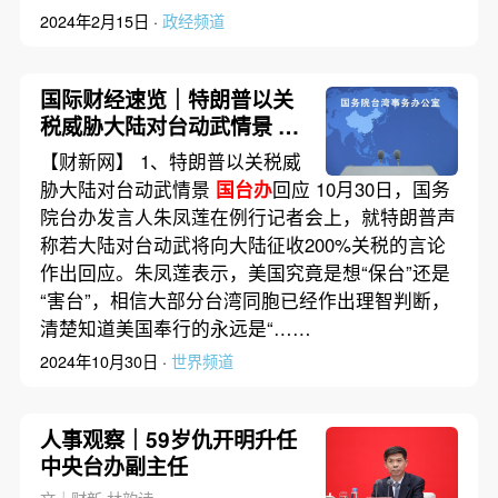
2024年2月15日 ·
政经频道
国际财经速览｜特朗普以关
税威胁大陆对台动武情景
国
台办
回应
【财新网】 1、特朗普以关税威
胁大陆对台动武情景
国台办
回应 10月30日，国务
院台办发言人朱凤莲在例行记者会上，就特朗普声
称若大陆对台动武将向大陆征收200%关税的言论
作出回应。朱凤莲表示，美国究竟是想“保台”还是
“害台”，相信大部分台湾同胞已经作出理智判断，
清楚知道美国奉行的永远是“……
2024年10月30日 ·
世界频道
人事观察｜59岁仇开明升任
中央台办副主任