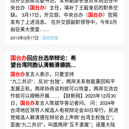
而外交部原党委书记、常务副部长张志军则出任中
央台办（
国台办
）主任，填补了王毅身后的职务空
缺。 3月17日，外交部、中央台办（
国台办
）官网
发布了上述消息。 在外交部副职领导中，今年2月
由驻美大使复……
2013年3月17日 ·
政经频道
国台办
回应台选举辩论：希
望台湾同胞认清赖清德挑动
两岸对抗的危险性
国台办
发言人表示，只要坚持
“九二共识”、反对“台独”，两岸关系就能重回和平
发展正轨，两岸协商谈判就可以恢复，两岸交流合
作就可以顺畅开展…… 【财新网】2023年12月30
日，
国台办
发言人陈斌华答记者问。 问：2024年
台湾地区领导人候选人电视辩论会30日举行。民进
党候选人赖清德在辩论会上声称“台湾主权独立”；
歪曲“九二共识”，叫嚣两岸“互不隶属”；诬蔑大陆