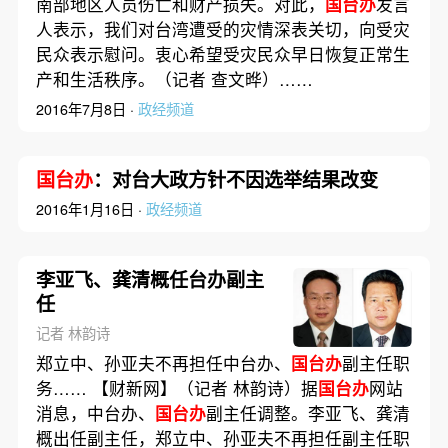
南部地区人员伤亡和财产损失。对此，
国台办
发言
人表示，我们对台湾遭受的灾情深表关切，向受灾
民众表示慰问。衷心希望受灾民众早日恢复正常生
产和生活秩序。（记者 查文晔）……
2016年7月8日 ·
政经频道
国台办
：对台大政方针不因选举结果改变
2016年1月16日 ·
政经频道
李亚飞、龚清概任台办副主
任
记者 林韵诗
郑立中、孙亚夫不再担任中台办、
国台办
副主任职
务…… 【财新网】（记者 林韵诗）据
国台办
网站
消息，中台办、
国台办
副主任调整。李亚飞、龚清
概出任副主任，郑立中、孙亚夫不再担任副主任职