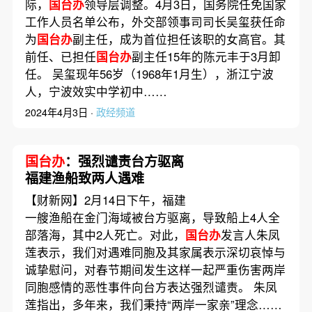
际，
国台办
领导层调整。4月3日，国务院任免国家
工作人员名单公布，外交部领事司司长吴玺获任命
为
国台办
副主任，成为首位担任该职的女高官。其
前任、已担任
国台办
副主任15年的陈元丰于3月卸
任。 吴玺现年56岁（1968年1月生），浙江宁波
人，宁波效实中学初中……
2024年4月3日 ·
政经频道
国台办
：强烈谴责台方驱离
福建渔船致两人遇难
【财新网】2月14日下午，福建
一艘渔船在金门海域被台方驱离，导致船上4人全
部落海，其中2人死亡。对此，
国台办
发言人朱凤
莲表示，我们对遇难同胞及其家属表示深切哀悼与
诚挚慰问，对春节期间发生这样一起严重伤害两岸
同胞感情的恶性事件向台方表达强烈谴责。 朱凤
莲指出，多年来，我们秉持“两岸一家亲”理念……