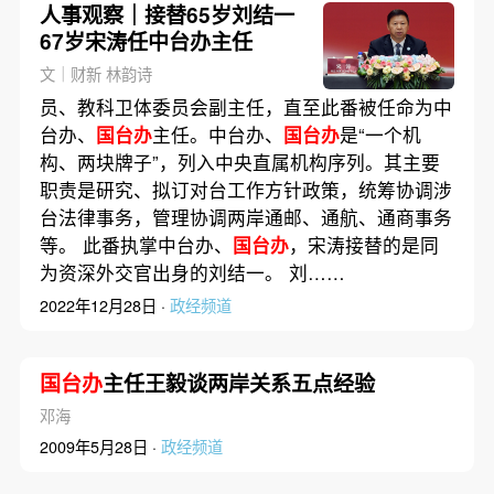
人事观察｜接替65岁刘结一
67岁宋涛任中台办主任
文｜财新 林韵诗
员、教科卫体委员会副主任，直至此番被任命为中
台办、
国台办
主任。中台办、
国台办
是“一个机
构、两块牌子”，列入中央直属机构序列。其主要
职责是研究、拟订对台工作方针政策，统筹协调涉
台法律事务，管理协调两岸通邮、通航、通商事务
等。 此番执掌中台办、
国台办
，宋涛接替的是同
为资深外交官出身的刘结一。 刘……
2022年12月28日 ·
政经频道
国台办
主任王毅谈两岸关系五点经验
邓海
2009年5月28日 ·
政经频道