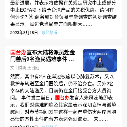
最新进展，并表示将依据有关规定研究中止或部分
中止ECFA项下给予台湾产品的关税优惠。请问有
何评论? 答:商务部对台贸易壁垒调查的初步调查结
果显示，民进党当局单方面限制大……
2023年8月18日 ·
政经频道
国台办
宣布大陆将派员赴金
门善后2名渔民遇难事件 要
求台方做好安排
文｜财新 王自励
然而，其中有2人在岸边被施以心肺复苏术，又以
救护车转送至金门医院后，仍不治身亡。另外2名
幸存的大陆渔民，目前仍在金门接受台方人员询
问。 事件发生当日，
国台办
发言人朱凤莲随即表
示，我们对遇难同胞及其家属表示深切哀悼与诚挚
慰问，对春节期间发生这样一起严重伤害两岸同胞
感情的恶性事件向台方表达强烈谴责。 朱……