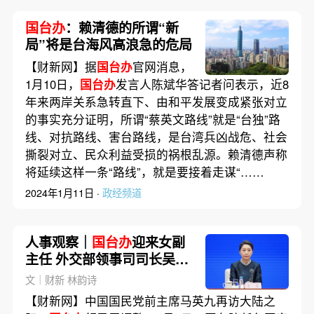
国台办
：赖清德的所谓“新
局”将是台海风高浪急的危局
【财新网】据
国台办
官网消息，
1月10日，
国台办
发言人陈斌华答记者问表示，近8
年来两岸关系急转直下、由和平发展变成紧张对立
的事实充分证明，所谓“蔡英文路线”就是“台独”路
线、对抗路线、害台路线，是台湾兵凶战危、社会
撕裂对立、民众利益受损的祸根乱源。赖清德声称
将延续这样一条“路线”，就是要接着走谋“……
2024年1月11日 ·
政经频道
人事观察｜
国台办
迎来女副
主任 外交部领事司司长吴玺
获晋升
文｜财新 林韵诗
【财新网】中国国民党前主席马英九再访大陆之