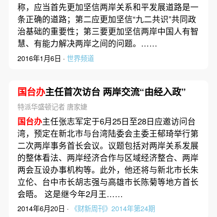
称，应当首先更加坚信两岸关系和平发展道路是一
条正确的道路；第二应更加坚信“九二共识”共同政
治基础的重要性；第三要更加坚信两岸中国人有智
慧、有能力解决两岸之间的问题。……
2016年1月6日 ·
世界频道
国台办
主任首次访台 两岸交流“由经入政”
特派华盛顿记者 唐家婕
国台办
主任张志军定于6月25日至28日应邀访问台
湾，预定在新北市与台湾陆委会主委王郁琦举行第
二次两岸事务首长会议。议题包括对两岸关系发展
的整体看法、两岸经济合作与区域经济整合、两岸
两会互设办事机构等。此外，他还将与新北市长朱
立伦、台中市长胡志强与高雄市长陈菊等地方首长
会晤。 这是继今年2月王……
2014年6月20日 ·
《财新周刊》2014年第24期