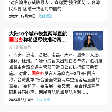
“对台湾生存威胁最大”，宣称要“强化国防”，台湾
民众要“团结一致面对中国的……
2023年12月30日 ·
政经频道
大陆10个城市恢复两岸直航
国台办
称希望尽快推动两岸
直航全面正常化
文｜财新 赵丹
、西安、济南、合肥、南昌、天津、温州、大连、
桂林、徐州。而哈尔滨暂未出现在名单内，包机航
点将由台湾交通主管部门近日公布执行细节后实
施。 对此，
国台办
发言人马晓光于3月9日回应
称，台湾此举“符合全面恢复两岸空运客运直航的
需要。”要和平、要发展、要交流、要合作是两岸
同胞共同心声，两岸直航航点复航有利……
2023年3月10日 ·
公司频道