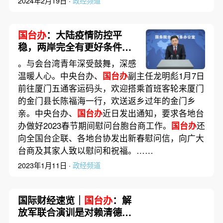
2024年2月19日 ·
政经频道
国台办
：大陆疫情防控平
稳，两岸完全有更好条件尽
快开通更多航点
。与会台湾青年深受鼓舞，深感
温暖人心。中央台办、
国台办
副主任龙明彪1月7日
前往厦门五通客运码头，欢迎搭乘首班客轮来厦门
的金门县长陈福海一行，欢送返乡过年的金门乡
亲。中央台办、
国台办
近日发出通知，要求各地台
办做好2023春节期间慰问台胞台商工作。
国台办
还
向全国台企联、各地台协发出新春慰问信，向广大
台商及其家人致以慰问和祝福。……
2023年1月11日 ·
政经频道
国际财经速览｜
国台办
：解
放军联合演训是对赖清德当