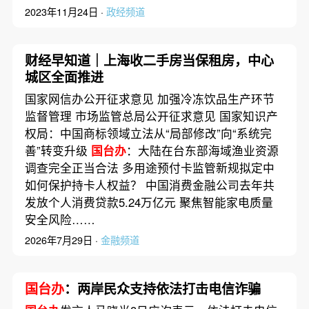
2023年11月24日 ·
政经频道
财经早知道｜上海收二手房当保租房，中心
城区全面推进
国家网信办公开征求意见 加强冷冻饮品生产环节
监督管理 市场监管总局公开征求意见 国家知识产
权局：中国商标领域立法从“局部修改”向“系统完
善”转变升级
国台办
：大陆在台东部海域渔业资源
调查完全正当合法 多用途预付卡监管新规拟定中
如何保护持卡人权益？ 中国消费金融公司去年共
发放个人消费贷款5.24万亿元 聚焦智能家电质量
安全风险……
2026年7月29日 ·
金融频道
国台办
：两岸民众支持依法打击电信诈骗