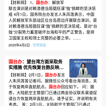
局猖狂谋“独”挑衅的坚决惩
【财新网】 1、
国台办
：解放军
戒
联合演训是对赖清德当局猖狂谋“独”挑衅的坚决惩
戒 4月1日，国务院台办发言人朱凤莲表示，中国
人民解放军东部战区位台岛周边开展联合演训，是
对赖清德当局猖狂谋“独”挑衅的坚决惩戒，是对“台
独”分裂势力蓄意破坏台海和平的严正警告，是捍
卫国家主权和领土完整的必要之举。……
2025年4月2日 ·
世界频道
国台办
：望台湾方面采取务
实措施 优先恢复台胞反映集
中的两岸直航航点
【财新网】2月1日，
国台办
发言
人朱凤莲答记者问。据微信公众号看台海消息，关
于恢复两岸直航航点，
国台办
回应如下。 问：据
悉，大陆航空主管部门已通过两会协议联系渠道促
请台方恢复两岸直航航点。请予证实，并说明有关
考虑。 答：2月1日，大陆航空主管部门已通过