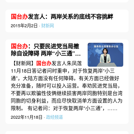
国台办
发言人：两岸关系的底线不容挑衅
2015年2月2日 ·
财新网
国台办
：只要民进党当局撤
除自设障碍 两岸“小三通”就
可以恢复正常
【财新网】
国台办
发言人朱凤莲
11月18日答记者问时重申，对于恢复两岸“小三
通”，大陆方面没有任何障碍。有关方面已经做好
充分准备，随时可以投入运营。奉劝民进党当局，
不要再以欺骗性伎俩继续损害两岸同胞特别是台湾
同胞的切身利益，而应尽快取消单方面设置的人为
限制。 有记者问：对于恢复两岸“小三通”，……
2022年11月18日 ·
政经频道