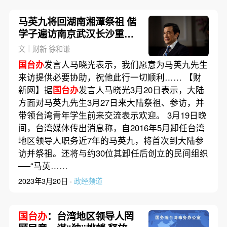
马英九将回湖南湘潭祭祖 偕
学子遍访南京武汉长沙重庆
上海多地
文｜财新 徐和谦
国台办
发言人马晓光表示，我们愿意为马英九先生
来访提供必要协助，祝他此行一切顺利…… 【财
新网】据
国台办
发言人马晓光3月20日表示，大陆
方面对马英九先生3月27日来大陆祭祖、参访，并
带领台湾青年学生前来交流表示欢迎。 3月19日晚
间，台湾媒体传出消息称，自2016年5月卸任台湾
地区领导人职务近7年的马英九，将首次到大陆参
访并祭祖。还将与约30位其卸任后创立的民间组织
──“马英……
2023年3月20日 ·
政经频道
国台办
：台湾地区领导人罔