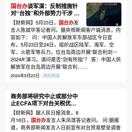
国台办
谈军演：反制措施针
对“台独”和外部势力干涉 绝
非针对广大台湾同胞
【财新网】5月23日，
国台办
发
言人陈斌华答记者问。据央视新闻客户端消息，内
容如下： 问：中国人民解放军东部战区今日宣
布，5月23日至24日，组织战区陆军、海军、空
军、火箭军等兵力，位台岛周边开展“联合利剑－
2024A”演习。请问是否“剑有所指”？ 答：中国人民
解放军在台岛周边开展“联合利……
2024年5月23日 ·
政经频道
商务部将研究中止或部分中
止ECFA项下对台关税优惠
国台办
回应
【财新网】据人民日报消息，8
月18日，
国台办
发言人朱凤莲答记者问。 问:据报
道，商务部新闻发言人日前宣布对台贸易壁垒调查