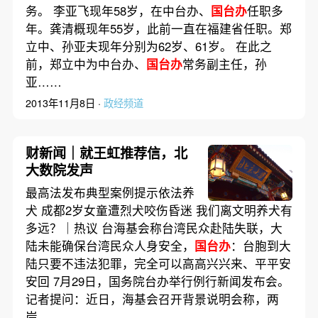
务。 李亚飞现年58岁，在中台办、
国台办
任职多
年。龚清概现年55岁，此前一直在福建省任职。郑
立中、孙亚夫现年分别为62岁、61岁。 在此之
前，郑立中为中台办、
国台办
常务副主任，孙
亚……
2013年11月8日 ·
政经频道
财新闻｜就王虹推荐信，北
大数院发声
最高法发布典型案例提示依法养
犬 成都2岁女童遭烈犬咬伤昏迷 我们离文明养犬有
多远？｜热议 台海基会称台湾民众赴陆失联，大
陆未能确保台湾民众人身安全，
国台办
：台胞到大
陆只要不违法犯罪，完全可以高高兴兴来、平平安
安回 7月29日，国务院台办举行例行新闻发布会。
记者提问：近日，海基会召开背景说明会称，两
岸……