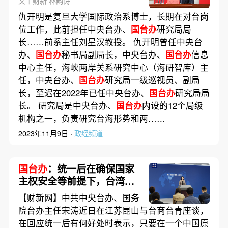
文｜财新 林韵诗
仇开明是复旦大学国际政治系博士，长期在对台岗
位工作，此前担任中央台办、
国台办
研究局局
长……前系主任刘星汉教授。 仇开明曾任中央台
办、
国台办
秘书局副局长，中央台办、
国台办
信息
中心主任，海峡两岸关系研究中心（海研智库）主
任，中央台办、
国台办
研究局一级巡视员、副局
长，至迟在2022年已任中央台办、
国台办
研究局局
长。 研究局是中央台办、
国台办
内设的12个局级
机构之一，负责研究台海形势和两……
2023年11月9日 ·
政经频道
国台办
：统一后在确保国家
主权安全等前提下，台湾同
胞的社会制度将获充分尊重
【财新网】中共中央台办、国务
院台办主任宋涛近日在江苏昆山与台商台青座谈，
在回应统一后有何好处时表示，只要在一个中国原