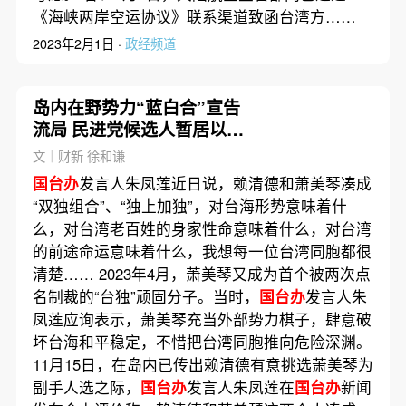
《海峡两岸空运协议》联系渠道致函台湾方……
2023年2月1日 ·
政经频道
岛内在野势力“蓝白合”宣告
流局 民进党候选人暂居以逸
待劳地位
文｜财新 徐和谦
国台办
发言人朱凤莲近日说，赖清德和萧美琴凑成
“双独组合”、“独上加独”，对台海形势意味着什
么，对台湾老百姓的身家性命意味着什么，对台湾
的前途命运意味着什么，我想每一位台湾同胞都很
清楚…… 2023年4月，萧美琴又成为首个被两次点
名制裁的“台独”顽固分子。当时，
国台办
发言人朱
凤莲应询表示，萧美琴充当外部势力棋子，肆意破
坏台海和平稳定，不惜把台湾同胞推向危险深渊。
11月15日，在岛内已传出赖清德有意挑选萧美琴为
副手人选之际，
国台办
发言人朱凤莲在
国台办
新闻