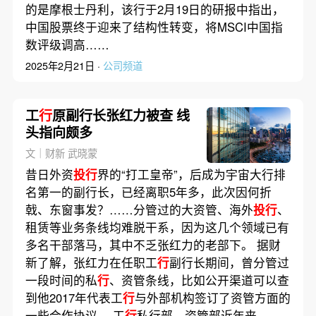
的是摩根士丹利，该行于2月19日的研报中指出，
中国股票终于迎来了结构性转变，将MSCI中国指
数评级调高……
2025年2月21日 ·
公司频道
工
行
原副行长张红力被查 线
头指向颇多
文｜财新 武晓蒙
昔日外资
投行
界的“打工皇帝”，后成为宇宙大行排
名第一的副行长，已经离职5年多，此次因何折
戟、东窗事发？……分管过的大资管、海外
投行
、
租赁等业务条线均难脱干系，因为这几个领域已有
多名干部落马，其中不乏张红力的老部下。 据财
新了解，张红力在任职工
行
副行长期间，曾分管过
一段时间的私
行
、资管条线，比如公开渠道可以查
到他2017年代表工
行
与外部机构签订了资管方面的
一些合作协议。 工
行
私行部、资管部近年来