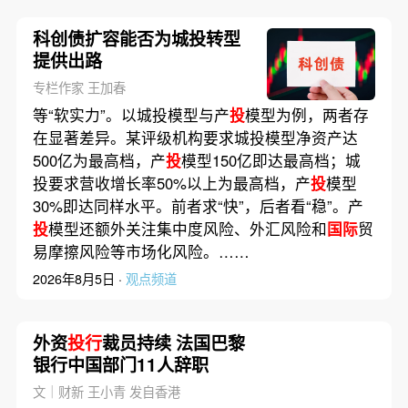
科创债扩容能否为城投转型
提供出路
专栏作家 王加春
等“软实力”。以城投模型与产
投
模型为例，两者存
在显著差异。某评级机构要求城投模型净资产达
500亿为最高档，产
投
模型150亿即达最高档；城
投要求营收增长率50%以上为最高档，产
投
模型
30%即达同样水平。前者求“快”，后者看“稳”。产
投
模型还额外关注集中度风险、外汇风险和
国际
贸
易摩擦风险等市场化风险。……
2026年8月5日 ·
观点频道
外资
投行
裁员持续 法国巴黎
银行中国部门11人辞职
文｜财新 王小青 发自香港