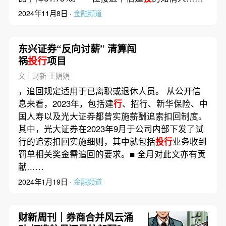
2024年11月8日 ·
金融频道
东兴证券“反向讨薪” 清算闯
祸
投行
项目
文｜财新 王娟娟
，追回规定适用于已离职或退休人员。 从公开信
息来看，2023年，包括建
行
、招行、新华保险、中
国人寿以及光大证券都曾实施薪酬追索扣回制度。
其中，光大证券在2023年9月于公司内部下发了试
行的追索扣回实施细则，其中就包括
投行
业务收到
罚单相关奖金需追回的要求。■ 全月对此文亦有贡
献……
2024年1月19日 ·
金融频道
财新周刊｜券商合并风云涌