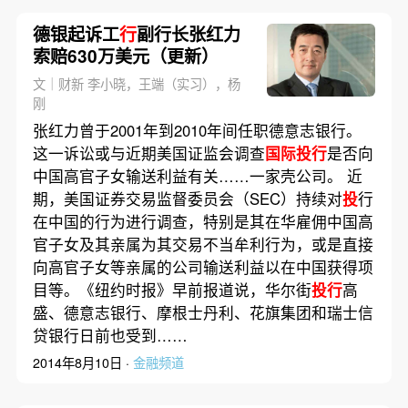
德银起诉工
行
副行长张红力
索赔630万美元（更新）
文｜财新 李小晓，王端（实习），杨
刚
张红力曾于2001年到2010年间任职德意志银行。
这一诉讼或与近期美国证监会调查
国际投行
是否向
中国高官子女输送利益有关……一家壳公司。 近
期，美国证券交易监督委员会（SEC）持续对
投
行
在中国的行为进行调查，特别是其在华雇佣中国高
官子女及其亲属为其交易不当牟利行为，或是直接
向高官子女等亲属的公司输送利益以在中国获得项
目等。《纽约时报》早前报道说，华尔街
投行
高
盛、德意志银行、摩根士丹利、花旗集团和瑞士信
贷银行日前也受到……
2014年8月10日 ·
金融频道