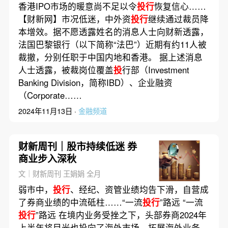
香港IPO市场的暖意尚不足以令
投行
恢复信心……
【财新网】市况低迷，中外资
投行
继续通过裁员降
本增效。据不愿透露姓名的消息人士向财新透露，
法国巴黎银行（以下简称“法巴”）近期有约11人被
裁撤，分别任职于中国内地和香港。 据上述消息
人士透露，被裁岗位覆盖
投
行部（Investment
Banking Division，简称IBD）、企业融资
（Corporate……
2024年11月13日 ·
金融频道
财新周刊｜股市持续低迷 券
商业步入深秋
文｜财新周刊 王娟娟 全月
弱市中，
投行
、经纪、资管业绩均告下滑，自营成
了券商业绩的中流砥柱……“一流
投行
”路远 “一流
投行
”路远 在境内业务受挫之下，头部券商2024年
上半年将目光也投向了海外市场。拓展海外业务，