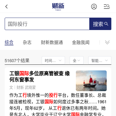
搜索
综合
杂志
财新数据通
金融我闻
财新mini
51607个结果
时间不限
全文
智能排序
工银
国际
多位原高管被查 缘
何东窗事发
文｜财新 武晓蒙
作为工
行
境外惟一的
投行
平台，数任董事长、总裁
接连被检视，工银
国际
如何度过多事之秋……1961
年5月，现年62岁， 从工
行
退休已有两年时间。她
是东北人，大学毕业于辽宁大学
国际
金融学专业，