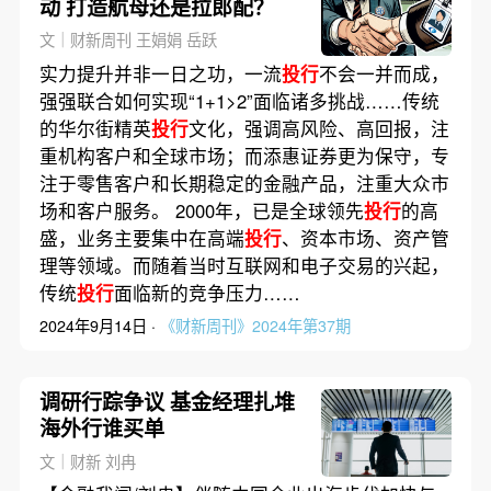
动 打造航母还是拉郎配？
文｜财新周刊 王娟娟 岳跃
实力提升并非一日之功，一流
投行
不会一并而成，
强强联合如何实现“1+1>2”面临诸多挑战……传统
的华尔街精英
投行
文化，强调高风险、高回报，注
重机构客户和全球市场；而添惠证券更为保守，专
注于零售客户和长期稳定的金融产品，注重大众市
场和客户服务。 2000年，已是全球领先
投行
的高
盛，业务主要集中在高端
投行
、资本市场、资产管
理等领域。而随着当时互联网和电子交易的兴起，
传统
投行
面临新的竞争压力……
2024年9月14日 ·
《财新周刊》2024年第37期
调研行踪争议 基金经理扎堆
海外行谁买单
文｜财新 刘冉