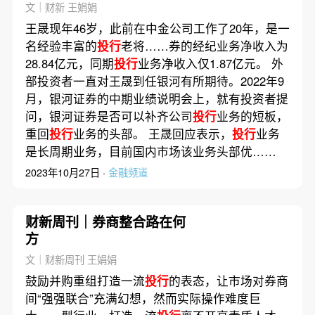
文｜财新 王娟娟
王晟现年46岁，此前在中金公司工作了20年，是一
名经验丰富的
投行
老将……券的经纪业务净收入为
28.84亿元，同期
投行
业务净收入仅1.87亿元。 外
部投资者一直对王晟到任银河有所期待。2022年9
月，银河证券的中期业绩说明会上，就有投资者提
问，银河证券是否可以补齐公司
投行
业务的短板，
重回
投行
业务的头部。 王晟回应表示，
投行
业务
是长周期业务，目前国内市场该业务头部优……
2023年10月27日 ·
金融频道
财新周刊｜券商整合路在何
方
文｜财新周刊 王娟娟
鼓励并购重组打造一流
投行
的表态，让市场对券商
间“强强联合”充满幻想，然而实际操作难度巨