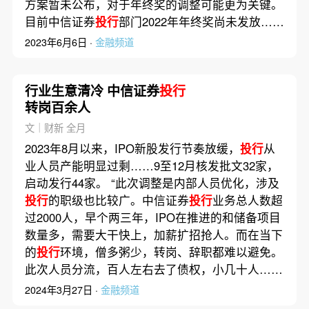
方案暂未公布，对于年终奖的调整可能更为关键。
目前中信证券
投行
部门2022年年终奖尚未发放……
2023年6月6日 ·
金融频道
行业生意清冷 中信证券
投行
转岗百余人
文｜财新 全月
2023年8月以来，IPO新股发行节奏放缓，
投行
从
业人员产能明显过剩……9至12月核发批文32家，
启动发行44家。 “此次调整是内部人员优化，涉及
投行
的职级也比较广。中信证券
投行
业务总人数超
过2000人，早个两三年，IPO在推进的和储备项目
数量多，需要大干快上，加薪扩招抢人。而在当下
的
投行
环境，僧多粥少，转岗、辞职都难以避免。
此次人员分流，百人左右去了债权，小几十人……
2024年3月27日 ·
金融频道