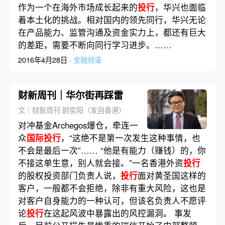
作为一个在海外市场成长起来的
投行
，华兴也面临
着本土化的挑战。相对国内的领先同行，华兴无论
在产品能力、监管沟通及资金实力上，都还有巨大
的差距，需要不断向同行学习进步。……
2016年4月28日 ·
金融频道
财新周刊｜华尔街再踩雷
文｜财新周刊 尉奕阳（发自香港）
对冲基金Archegos爆仓，牵连一
众
国际投行
，“这绝不是第一次发生这种事情，也
不会是最后一次”…… “他是有能力（赚钱）的，你
不接这单生意，别人就会接。”一名香港外资
投行
的股权投资部门负责人说，
投行
面对黄圣国这样的
客户，一般都不会拒绝，除非有重大风险，这也是
对客户自身能力的一种认可，但该名负责人不愿评
论
投行
在这起风波中暴露出的风控漏洞。 事发