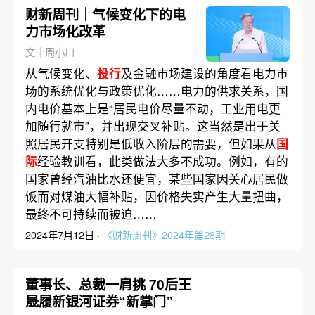
财新周刊｜气候变化下的电
力市场化改革
文｜周小川
从气候变化、
投行
及金融市场建设的角度看电力市
场的系统优化与政策优化……电力的供求关系，国
内电价基本上是“居民电价尽量不动，工业用电更
加随行就市”，并出现交叉补贴。这当然是出于关
照居民开支特别是低收入阶层的需要，但如果从
国
际
经验教训看，此类做法大多不成功。例如，有的
国家曾经汽油比水还便宜，某些国家因关心居民做
饭而对煤油大幅补贴，因价格失实产生大量扭曲，
最终不可持续而被迫……
2024年7月12日 ·
《财新周刊》2024年第28期
董事长、总裁一肩挑 70后王
晟履新银河证券“新掌门”