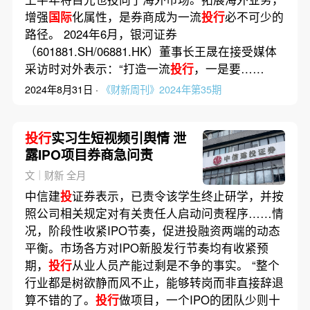
增强
国际
化属性，是券商成为一流
投行
必不可少的
路径。 2024年6月，银河证券
（601881.SH/06881.HK）董事长王晟在接受媒体
采访时对外表示：“打造一流
投行
，一是要……
2024年8月31日 ·
《财新周刊》2024年第35期
投行
实习生短视频引舆情 泄
露IPO项目券商急问责
文｜财新 全月
中信建
投
证券表示，已责令该学生终止研学，并按
照公司相关规定对有关责任人启动问责程序……情
况，阶段性收紧IPO节奏，促进投融资两端的动态
平衡。市场各方对IPO新股发行节奏均有收紧预
期，
投行
从业人员产能过剩是不争的事实。 “整个
行业都是树欲静而风不止，能够转岗而非直接辞退
算不错的了。
投行
做项目，一个IPO的团队少则十