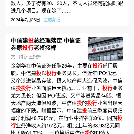
数人，多了得有20、30人，不同人员还可能同时跟
进几个项目。现在除了……
2024年7月26日 ·
金融频道
中信建
投
总经理落定 中信证
券原
投行
老将接棒
文｜财新 王娟娟
金剑华在中信证券任职25年，主要在
投行
部门履
职。中信建
投
以
投行
业务见长，但近年IPO低迷、
又牵涉进紫晶存储、恒大地产两大造假风波，中信
建
投投行
业务面临巨大挑战……业前十，
投行
业务
尤为见长；但因IPO低迷、又牵涉进紫晶存储、恒
大地产两大造假风波，中信建
投
的
投行
业务出现大
幅度的下跌。财报显示，中信建
投
前三季度实现归
母净利润48.79亿元，在行业中排名第8位。同期
投
行
业务净收入约15亿元，相比上年的38.93亿元同
比下降61.73%。 一位接近中信建
投
的知情人……