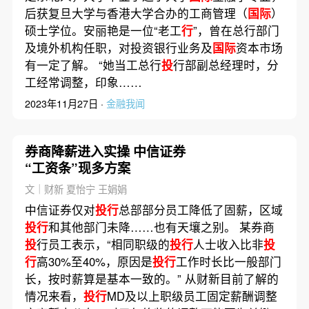
后获复旦大学与香港大学合办的工商管理（
国际
）
硕士学位。安丽艳是一位“老工
行
”，曾在总行部门
及境外机构任职，对投资银行业务及
国际
资本市场
有一定了解。 “她当工总行
投
行部副总经理时，分
工经常调整，印象……
2023年11月27日 ·
金融我闻
券商降薪进入实操 中信证券
“工资条”现多方案
文｜财新 夏怡宁 王娟娟
中信证券仅对
投行
总部部分员工降低了固薪，区域
投行
和其他部门未降……也有天壤之别。 某券商
投
行员工表示，“相同职级的
投行
人士收入比非
投
行
高30%至40%，原因是
投行
工作时长比一般部门
长，按时薪算是基本一致的。” 从财新目前了解的
情况来看，
投行
MD及以上职级员工固定薪酬调整