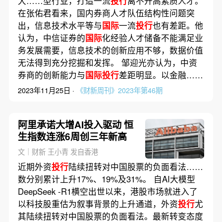
大……型行业，打造一流
投行
离不开高素质人才。
在张佑君看来，国内券商人才队伍结构性问题突
出，信息技术水平等与
国际
一流
投行
也有差距。他
认为，中信证券的
国际
化经验人才储备不能满足业
务发展需要，信息技术的创新应用不够，数据价值
无法得到充分挖掘和发挥。 邹迎光亦认为，中资
券商的创新能力与
国际投行
差距明显。以金融……
2023年11月25日 ·
《财新周刊》2023年第46期
阿里承诺大增AI投入驱动 恒
生指数连涨6周创三年新高
文｜财新 王小青 发自香港
近期外资
投行
陆续扭转对中国股票的负面看法……
数分别累计上升17%、19%及31%。 自AI大模型
DeepSeek -R1横空出世以来，港股市场就进入了
以科技股重估为叙事背景的上升通道，外资
投行
尤
其陆续扭转对中国股票的负面看法。最新转变态度