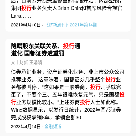
后，目前公开损失最惨重的瑞信开始了内部整顿，
集团
投行
业务负责人Brian Chin和首席风险合规官
Lara……
2021年4月10日 ·
《财新周刊》2021年第14期
隐瞒股东关联关系、
投行
通
道化 国都证券遭重罚
文｜财新 王娟娟
债券承销业务，资产证券化业务、非上市公众公司
推荐业务。 这意味着，国都证券几乎整个
投行
业
务都被叫停。“这如果是一般券商，
投行
几乎就完
蛋了，不要个三、五年很难恢复元气，只是国都
投
行
业务规模比较小。”上述券商
投行
人士如此称。
Wind数据显示，以发行日统计，2022年国都证券
完成股权承销8单，承销金额30……
2023年4月14日 ·
金融频道