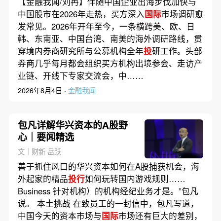
【金融我闻/刘冉】伴随中国企业出海步伐加快与
中国股市在2026年走热，买方深入
国际
市场调研愈
发常见。2026年开年至今，一条横跨美、欧、日
韩、东南亚、中国台湾、南美的海外调研路线，贯
穿境内券商研究所与公募机构全年
投
研工作。头部
券商几乎每月都会组织买方机构出境参会、走访产
业链、开线下专家交流会，中……
2026年8月4日 ·
金融我闻
包凡详解华兴资本的A股野
心｜要闻精选
文｜财新 岳跃
善于抓住风口的华兴资本如何在A股捕获机会，海
外起家的精品
投行
如何玩转国内游戏规则……
Business 针对机构）的机构经纪业务才是。”包凡
说。 本土挑战 在致员工的一封信中，包凡写道，
中国今天的资本市场与
国际
市场还有巨大的差别，