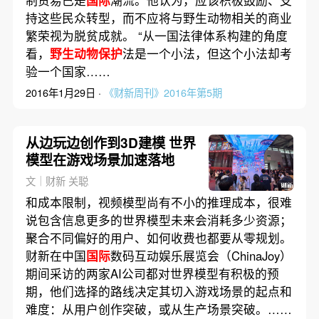
持这些民众转型，而不应将与野生动物相关的商业
繁荣视为脱贫成就。 “从一国法律体系构建的角度
看，
野生动物保护
法是一个小法，但这个小法却考
验一个国家……
2016年1月29日 ·
《财新周刊》2016年第5期
从边玩边创作到3D建模 世界
模型在游戏场景加速落地
文｜财新 关聪
和成本限制，视频模型尚有不小的推理成本，很难
说包含信息更多的世界模型未来会消耗多少资源；
聚合不同偏好的用户、如何收费也都要从零规划。
财新在中国
国际
数码互动娱乐展览会（ChinaJoy）
期间采访的两家AI公司都对世界模型有积极的预
期，他们选择的路线决定其切入游戏场景的起点和
难度：从用户创作突破，或从生产场景突破。……