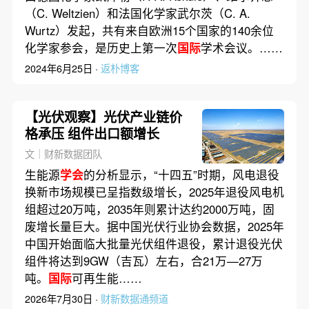
（C. Weltzien）和法国化学家武尔茨（C. A.
Wurtz）发起，共有来自欧洲15个国家的140余位
化学家参会，是历史上第一次
国际
学术会议。……
2024年6月25日 ·
返朴博客
【光伏观察】光伏产业链价
格承压 组件出口额增长
文｜财新数据团队
生能源
学会
的分析显示，“十四五”时期，风电退役
换新市场规模已呈指数级增长，2025年退役风电机
组超过20万吨，2035年则累计达约2000万吨，固
废增长量巨大。据中国光伏行业协会数据，2025年
中国开始面临大批量光伏组件退役，累计退役光伏
组件将达到9GW（吉瓦）左右，合21万—27万
吨。
国际
可再生能……
2026年7月30日 ·
财新数据通频道