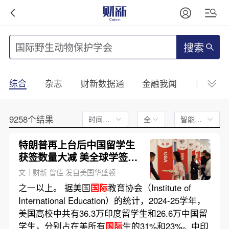
搜索
综合
杂志
财新数据通
金融我闻
财新mini
9258个结果
时间不限
全文
智能排序
特朗普再上台后中国留学生
获签数量大减 美全球学签拒
签率达十年最高(含视频)
文｜财新 曾佳 发自美国华盛顿
之一以上。 据美国
国际
教育协会（Institute of
International Education）的统计，2024-25学年，
美国高校中共有36.3万印度留学生和26.6万中国留
学生，分别占在美所有
国际
生的31%和23%。中印