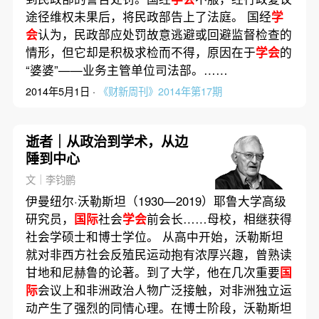
途径维权未果后，将民政部告上了法庭。 国经
学
会
认为，民政部应处罚故意逃避或回避监督检查的
情形，但它却是积极求检而不得，原因在于
学会
的
“婆婆”——业务主管单位司法部。……
2014年5月1日 ·
《财新周刊》2014年第17期
逝者｜从政治到学术，从边
陲到中心
文｜李钧鹏
伊曼纽尔·沃勒斯坦（1930—2019）耶鲁大学高级
研究员，
国际
社会
学会
前会长……母校，相继获得
社会学硕士和博士学位。 从高中开始，沃勒斯坦
就对非西方社会反殖民运动抱有浓厚兴趣，曾熟读
甘地和尼赫鲁的论著。到了大学，他在几次重要
国
际
会议上和非洲政治人物广泛接触，对非洲独立运
动产生了强烈的同情心理。在博士阶段，沃勒斯坦