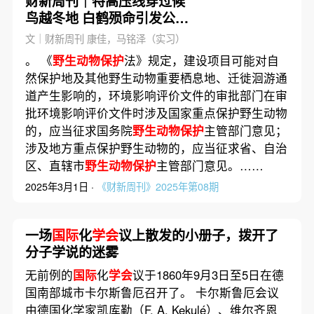
财新周刊｜特高压线穿过候
鸟越冬地 白鹤殒命引发公益
诉讼
文｜财新周刊 康佳，马铭泽（实习）
。 《
野生动物保护
法》规定，建设项目可能对自
然保护地及其他野生动物重要栖息地、迁徙洄游通
道产生影响的，环境影响评价文件的审批部门在审
批环境影响评价文件时涉及国家重点保护野生动物
的，应当征求国务院
野生动物保护
主管部门意见；
涉及地方重点保护野生动物的，应当征求省、自治
区、直辖市
野生动物保护
主管部门意见。……
2025年3月1日 ·
《财新周刊》2025年第08期
一场
国际
化
学会
议上散发的小册子，拨开了
分子学说的迷雾
无前例的
国际
化
学会
议于1860年9月3日至5日在德
国南部城市卡尔斯鲁厄召开了。 卡尔斯鲁厄会议
由德国化学家凯库勒（F. A. Kekulé）、维尔齐恩