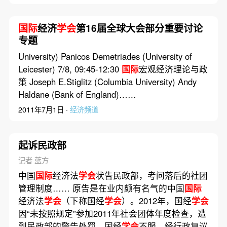
国际
经济
学会
第16届全球大会部分重要讨论
专题
University) Panicos Demetriades (University of
Leicester) 7/8, 09:45-12:30
国际
宏观经济理论与政
策 Joseph E.Stiglitz (Columbia University) Andy
Haldane (Bank of England)……
2011年7月1日 ·
经济频道
起诉民政部
记者 蓝方
中国
国际
经济法
学会
状告民政部，考问落后的社团
管理制度…… 原告是在业内颇有名气的中国
国际
经济法
学会
（下称国经
学会
）。2012年，国经
学会
因“未按照规定”参加2011年社会团体年度检查，遭
到民政部的警告处罚。国经
学会
不服，经行政复议