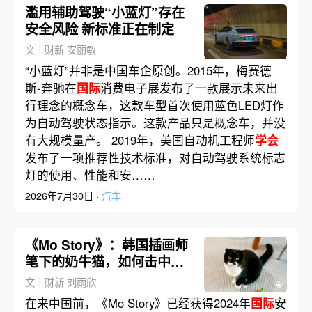
滥用辅助驾驶“小蓝灯”存在
安全风险 新标准正在制定
文｜财新 安丽敏
“小蓝灯”并非是中国车企原创。2015年，梅赛德
斯-奔驰在
国际
消费电子展发布了一款展示未来出
行理念的概念车，这款车型首次使用蓝色LED灯作
为自动驾驶状态指示。这款产品只是概念车，并没
有大规模量产。 2019年，美国自动机工程师
学会
发布了一项推荐性技术标准，对自动驾驶系统标志
灯的使用、性能和安……
2026年7月30日 ·
汽车
《Mo Story》：韩国插画师
笔下的奶牛猫，如何击中都
市年轻人们的心？｜猎读
文｜财新 刘雨欣
在来中国前，《Mo Story》已经获得2024年
国际
安