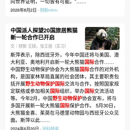
向世界证明，一切皆有可能。”……
2026年8月2日 ·
财新mini+
中国派人探望20国旅居熊猫
新一轮合作已开启
文｜财新 王硕，张王丽（实习）
斯萍表示，除西班牙外，今年中国还将与美国、澳
大利亚、奥地利开启新一轮大熊猫
国际
合作……
中国野生动物保护协会为大熊猫
国际
合作的对外机
构，是国家林草局直属的社会团体，其主要职责包
括开展
野生动物保护国际
交流与合作，按照国家规
定联络或参加相关
国际
组织，举办
国际
交流活动
等。今年2月，中国
野生动物保护
协会宣布，将与
多国开展新一轮大熊猫
国际
保护合作。 5月30日，
大熊猫金喜、茱萸在马德里动物园与西班牙公众见
面。斯萍以此……
2024年6月20日 ·
环科频道