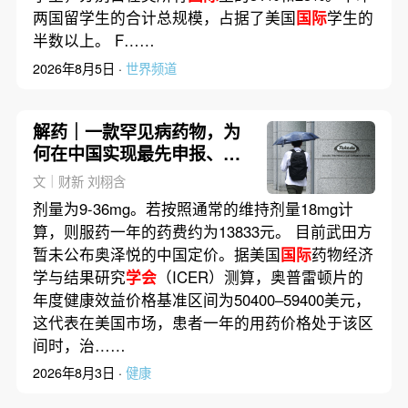
两国留学生的合计总规模，占据了美国
国际
学生的
半数以上。 F……
2026年8月5日 ·
世界频道
解药｜一款罕见病药物，为
何在中国实现最先申报、最
先获批？
文｜财新 刘栩含
剂量为9-36mg。若按照通常的维持剂量18mg计
算，则服药一年的药费约为13833元。 目前武田方
暂未公布奥泽悦的中国定价。据美国
国际
药物经济
学与结果研究
学会
（ICER）测算，奥普雷顿片的
年度健康效益价格基准区间为50400–59400美元，
这代表在美国市场，患者一年的用药价格处于该区
间时，治……
2026年8月3日 ·
健康