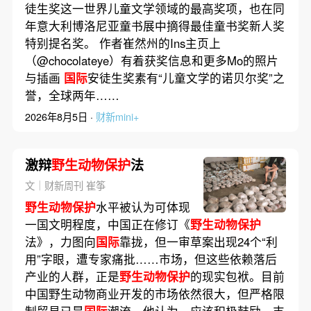
徒生奖这一世界儿童文学领域的最高奖项，也在同
年意大利博洛尼亚童书展中摘得最佳童书奖新人奖
特别提名奖。 作者崔然州的Ins主页上
（@chocolateye）有着获奖信息和更多Mo的照片
与插画
国际
安徒生奖素有“儿童文学的诺贝尔奖”之
誉，全球两年……
2026年8月5日 ·
财新mini+
激辩
野生动物保护
法
文｜财新周刊 崔筝
野生动物保护
水平被认为可体现
一国文明程度，中国正在修订《
野生动物保护
法》，力图向
国际
靠拢，但一审草案出现24个“利
用”字眼，遭专家痛批……市场，但这些依赖落后
产业的人群，正是
野生动物保护
的现实包袱。目前
中国野生动物商业开发的市场依然很大，但严格限
制贸易已是
国际
潮流。他认为，应该积极鼓励、支