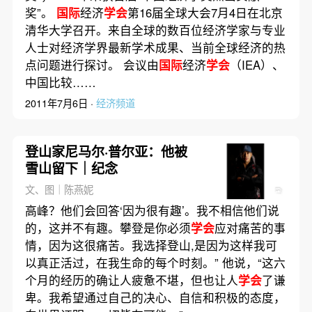
奖”。
国际
经济
学会
第16届全球大会7月4日在北京
清华大学召开。来自全球的数百位经济学家与专业
人士对经济学界最新学术成果、当前全球经济的热
点问题进行探讨。 会议由
国际
经济
学会
（IEA）、
中国比较……
2011年7月6日 ·
经济频道
登山家尼马尔·普尔亚：他被
雪山留下｜纪念
文、图｜陈燕妮
高峰？他们会回答‘因为很有趣’。我不相信他们说
的，这并不有趣。攀登是你必须
学会
应对痛苦的事
情，因为这很痛苦。我选择登山,是因为这样我可
以真正活过，在我生命的每个时刻。” 他说，“这六
个月的经历的确让人疲惫不堪，但也让人
学会
了谦
卑。我希望通过自己的决心、自信和积极的态度，