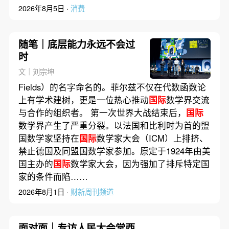
2026年8月5日 ·
消费
随笔｜底层能力永远不会过
时
文｜刘宗坤
Fields）的名字命名的。菲尔兹不仅在代数函数论
上有学术建树，更是一位热心推动
国际
数学界交流
与合作的组织者。 第一次世界大战结束后，
国际
数学界产生了严重分裂。以法国和比利时为首的盟
国数学家坚持在
国际
数学家大会（ICM）上排挤、
禁止德国及同盟国数学家参加。原定于1924年由美
国主办的
国际
数学家大会，因为强加了排斥特定国
家的条件而陷……
2026年8月1日 ·
财新周刊频道
面对面｜专访人民大会堂西