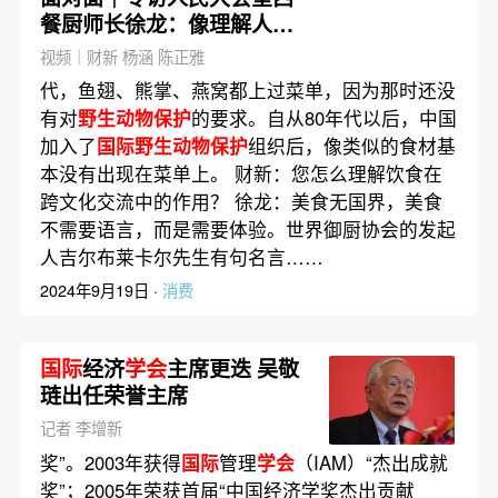
餐厨师长徐龙：像理解人一
样，尊重食材本性
视频｜财新 杨涵 陈正雅
代，鱼翅、熊掌、燕窝都上过菜单，因为那时还没
有对
野生动物保护
的要求。自从80年代以后，中国
加入了
国际野生动物保护
组织后，像类似的食材基
本没有出现在菜单上。 财新：您怎么理解饮食在
跨文化交流中的作用？ 徐龙：美食无国界，美食
不需要语言，而是需要体验。世界御厨协会的发起
人吉尔布莱卡尔先生有句名言……
2024年9月19日 ·
消费
国际
经济
学会
主席更迭 吴敬
琏出任荣誉主席
记者 李增新
奖”。2003年获得
国际
管理
学会
（IAM）“杰出成就
奖”；2005年荣获首届“中国经济学奖杰出贡献