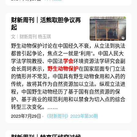
财新周刊｜活熊取胆争议再
起
文｜财新周刊 杨玉琪
野生动物保护讨论在中国经久不衰，从立法到执法
都曾引起争论，焦点之一就是“利用”。中国人民大
学法学院教授、中国法
学会
环境资源法学研究会副
会长周珂表示，
野生动物保护
在国家层面专门立法
的情形并不常见，中国具有野生动物食用和入药的
传统，故将其作为自然资源加以立法。纵观立法进
程，中国野生动物经历了基于国有自然资源的保
护、基于商业的规范利用和以禁食为切入点的综合
转型三次变化。……
2023年7月29日 ·
《财新周刊》2023年第30期