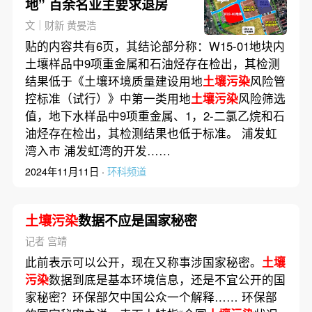
地” 百余名业主要求退房
文｜财新 黄晏浩
贴的内容共有6页，其结论部分称：W15-01地块内
土壤样品中9项重金属和石油烃存在检出，其检测
结果低于《土壤环境质量建设用地
土壤污染
风险管
控标准（试行）》中第一类用地
土壤污染
风险筛选
值，地下水样品中9项重金属、1，2-二氯乙烷和石
油烃存在检出，其检测结果也低于标准。 浦发虹
湾入市 浦发虹湾的开发……
2024年11月11日 ·
环科频道
土壤污染
数据不应是国家秘密
记者 宫靖
此前表示可以公开，现在又称事涉国家秘密。
土壤
污染
数据到底是基本环境信息，还是不宜公开的国
家秘密？环保部欠中国公众一个解释…… 环保部