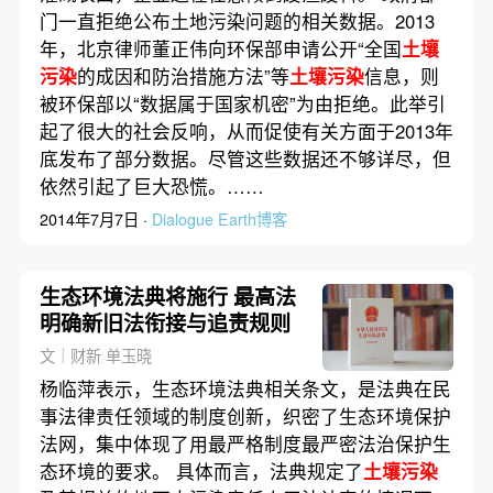
门一直拒绝公布土地污染问题的相关数据。2013
年，北京律师董正伟向环保部申请公开“全国
土壤
污染
的成因和防治措施方法”等
土壤污染
信息，则
被环保部以“数据属于国家机密”为由拒绝。此举引
起了很大的社会反响，从而促使有关方面于2013年
底发布了部分数据。尽管这些数据还不够详尽，但
依然引起了巨大恐慌。……
2014年7月7日 ·
Dialogue Earth博客
生态环境法典将施行 最高法
明确新旧法衔接与追责规则
文｜财新 单玉晓
杨临萍表示，生态环境法典相关条文，是法典在民
事法律责任领域的制度创新，织密了生态环境保护
法网，集中体现了用最严格制度最严密法治保护生
态环境的要求。 具体而言，法典规定了
土壤污染