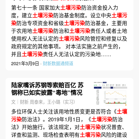
第七十一条 国家加大
土壤污染
防治资金投入力
度，建立
土壤污染
防治基金制度。设立中央
土壤污
染
防治专项资金和省级
土壤污染
防治基金，主要用
于农用地
土壤污染
防治和
土壤污染
责任人或者土地
使用权人无法认定的
土壤污染
风险管控和修复以及
政府规定的其他事项。 对本法实施之前产生的，
并且
土壤污染
责任人无法认定的污染地……
2021年3月9日 ·
财新数据通频道
陆家嘴诉苏钢等索赔百亿 苏
钢称已如实披露“毒地”情况
文｜财新 周泰来，王小璐（实习）
多位环保人士关注该用地性质变更是否符合《
土壤
污染
防治法》。2019年1月1日，《
土壤污染
防治
法》开始施行。该法规定，对
土壤污染
状况普查、
详查和监测、现场检查表明有
土壤污染
风险的建设