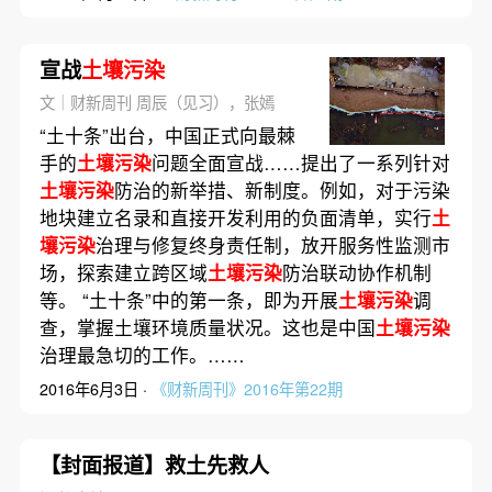
宣战
土壤污染
文｜财新周刊 周辰（见习），张嫣
“土十条”出台，中国正式向最棘
手的
土壤污染
问题全面宣战……提出了一系列针对
土壤污染
防治的新举措、新制度。例如，对于污染
地块建立名录和直接开发利用的负面清单，实行
土
壤污染
治理与修复终身责任制，放开服务性监测市
场，探索建立跨区域
土壤污染
防治联动协作机制
等。 “土十条”中的第一条，即为开展
土壤污染
调
查，掌握土壤环境质量状况。这也是中国
土壤污染
治理最急切的工作。……
2016年6月3日 ·
《财新周刊》2016年第22期
【封面报道】救土先救人