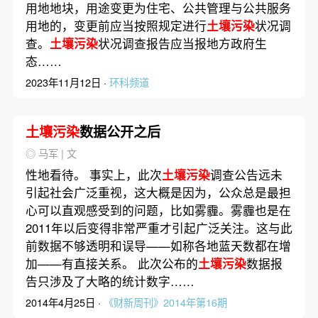
用地地块，用途变更为住宅、公共管理与公共服务
用地的，变更前应当按照规定进行
土壤污染
状况调
查。
土壤污染
状况调查报告应当报地方政府生
态……
2023年11月12日 ·
环科频道
土壤污染
数据公开之后
◎ 马军 | 文
性地看待。 事实上，此次
土壤污染
调查公告远未
引起社会广泛重视，这大概是因为，公众总是最担
心可以直观感受到的问题，比如雾霾。雾霾也是在
2011年以后变得非常严重才引起广泛关注。这与此
前数据不够透明和误导——如称各地蓝天数都在增
加——有直接关系。 此次公布的
土壤污染
数据报
告只涉及了大略的统计数字……
2014年4月25日 ·
《财新周刊》2014年第16期