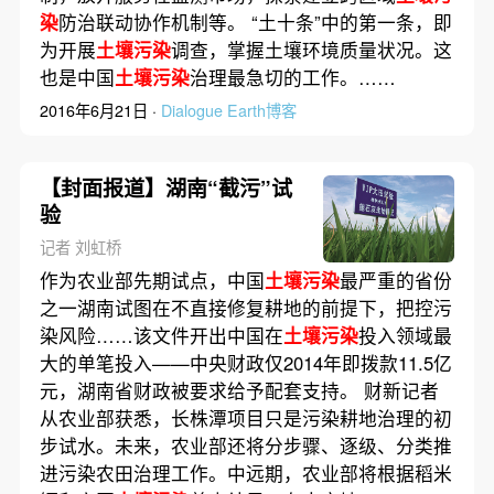
染
防治联动协作机制等。 “土十条”中的第一条，即
为开展
土壤污染
调查，掌握土壤环境质量状况。这
也是中国
土壤污染
治理最急切的工作。……
2016年6月21日 ·
Dialogue Earth博客
【封面报道】湖南“截污”试
验
记者 刘虹桥
作为农业部先期试点，中国
土壤污染
最严重的省份
之一湖南试图在不直接修复耕地的前提下，把控污
染风险……该文件开出中国在
土壤污染
投入领域最
大的单笔投入——中央财政仅2014年即拨款11.5亿
元，湖南省财政被要求给予配套支持。 财新记者
从农业部获悉，长株潭项目只是污染耕地治理的初
步试水。未来，农业部还将分步骤、逐级、分类推
进污染农田治理工作。中远期，农业部将根据稻米