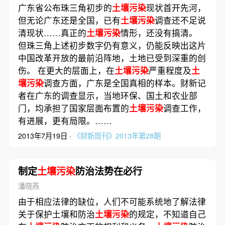
广东省公布珠三角初步的
土壤污染
现状首开先河，
但无论广东还是全国，已有
土壤污染
调查还不足说
清现状……真正的
土壤污染
情形，还没有搞清。
但珠三角上述初步数字仍有意义，仍能反映出这片
中国改革开放的最前沿阵地，土地已受到深重的创
伤。 在更大的层面上，在
土壤污染
严重程度及
土
壤污染
调查方面，广东是全国真相的样本。财新记
者在广东的调查显示，当地环保、国土和农业部
门，均承担了国家层面布置的
土壤污染
调查工作，
有进展，更有局限。……
2013年7月19日 ·
《财新周刊》2013年第28期
制定
土壤污染
防治法势在必行
潘晓燕
由于相应法律的缺位，人们不可能系统地了解法律
关于保护土壤和防治
土壤污染
的规定，不知道自己