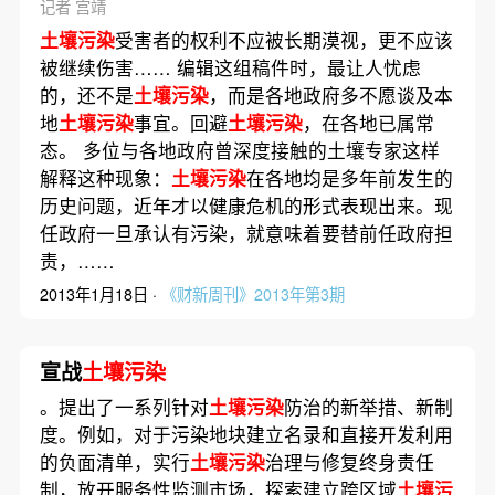
记者 宫靖
土壤污染
受害者的权利不应被长期漠视，更不应该
被继续伤害…… 编辑这组稿件时，最让人忧虑
的，还不是
土壤污染
，而是各地政府多不愿谈及本
地
土壤污染
事宜。回避
土壤污染
，在各地已属常
态。 多位与各地政府曾深度接触的土壤专家这样
解释这种现象：
土壤污染
在各地均是多年前发生的
历史问题，近年才以健康危机的形式表现出来。现
任政府一旦承认有污染，就意味着要替前任政府担
责，……
2013年1月18日 ·
《财新周刊》2013年第3期
宣战
土壤污染
。提出了一系列针对
土壤污染
防治的新举措、新制
度。例如，对于污染地块建立名录和直接开发利用
的负面清单，实行
土壤污染
治理与修复终身责任
制，放开服务性监测市场，探索建立跨区域
土壤污