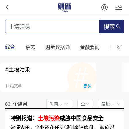
搜索
综合
杂志
财新数据通
金融我闻
财新mini
#土壤污染
11篇文章
更多
831个结果
时间不限
全文
智能排序
特别报道：
土壤污染
威胁中国食品安全
灌溉农田，企业还在任意倾倒废渣废料。 政府部