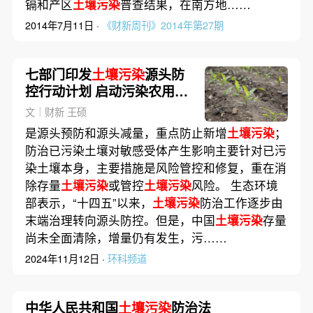
镉和产区
土壤污染
普查结果，在南方地……
2014年7月11日 ·
《财新周刊》2014年第27期
七部门印发
土壤污染
源头防
控行动计划 启动污染农用地
溯源
文｜财新 王硕
是源头预防和源头减量，重点防止新增
土壤污染
；
防治已污染土壤对敏感受体产生影响主要针对已污
染土壤本身，主要措施是风险管控和修复，重在消
除存量
土壤污染
或管控
土壤污染
风险。 生态环境
部表示，“十四五”以来，
土壤污染
防治工作逐步由
末端治理转向源头防控。但是，中国
土壤污染
存量
尚未全面清除，增量仍有发生，污……
2024年11月12日 ·
环科频道
中华人民共和国
土壤污染
防治法