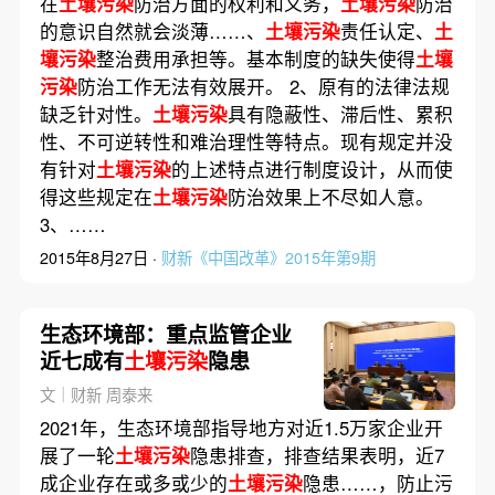
在
土壤污染
防治方面的权利和义务，
土壤污染
防治
的意识自然就会淡薄……、
土壤污染
责任认定、
土
壤污染
整治费用承担等。基本制度的缺失使得
土壤
污染
防治工作无法有效展开。 2、原有的法律法规
缺乏针对性。
土壤污染
具有隐蔽性、滞后性、累积
性、不可逆转性和难治理性等特点。现有规定并没
有针对
土壤污染
的上述特点进行制度设计，从而使
得这些规定在
土壤污染
防治效果上不尽如人意。
3、……
2015年8月27日 ·
财新《中国改革》2015年第9期
生态环境部：重点监管企业
近七成有
土壤污染
隐患
文｜财新 周泰来
2021年，生态环境部指导地方对近1.5万家企业开
展了一轮
土壤污染
隐患排查，排查结果表明，近7
成企业存在或多或少的
土壤污染
隐患……，防止污