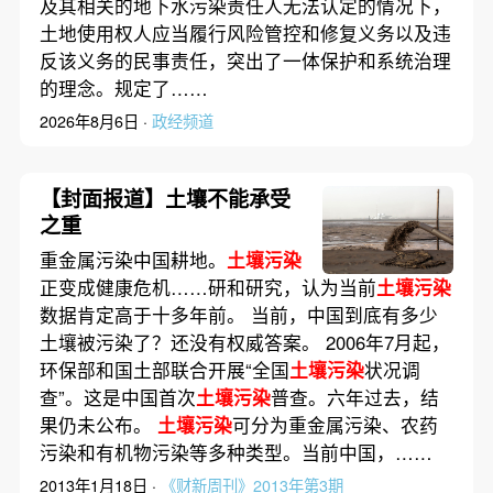
及其相关的地下水污染责任人无法认定的情况下，
土地使用权人应当履行风险管控和修复义务以及违
反该义务的民事责任，突出了一体保护和系统治理
的理念。规定了……
2026年8月6日 ·
政经频道
【封面报道】土壤不能承受
之重
重金属污染中国耕地。
土壤污染
正变成健康危机……研和研究，认为当前
土壤污染
数据肯定高于十多年前。 当前，中国到底有多少
土壤被污染了？还没有权威答案。 2006年7月起，
环保部和国土部联合开展“全国
土壤污染
状况调
查”。这是中国首次
土壤污染
普查。六年过去，结
果仍未公布。
土壤污染
可分为重金属污染、农药
污染和有机物污染等多种类型。当前中国，……
2013年1月18日 ·
《财新周刊》2013年第3期