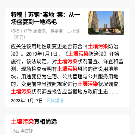
特稿｜苏钢“毒地”案：从一
场盛宴到一地鸡毛
特稿｜财新 周泰来、黄晏浩，王小璐
（实习）
应关注该用地性质变更是否符合《
土壤污染
防治
法》。2019年1月1日，《
土壤污染
防治法》开始
施行，该法规定，对
土壤污染
状况普查、详查和监
测、现场检查表明有
土壤污染
风险的建设用地地
块，用途变更为住宅、公共管理与公共服务用地
的，变更前应当按照规定进行
土壤污染
状况调查。
土壤污染
状况调查报告应当报地方政府生态……
2023年11月17日 ·
环科频道
土壤污染
真相尚远
记者 李雪娜