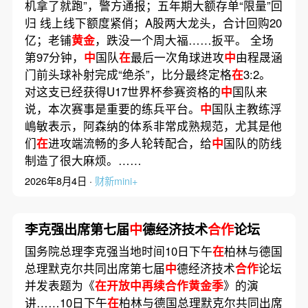
机拿了就跑”，警方通报；五年期大额存单“限量”回
归 线上线下额度紧俏；A股两大龙头，合计回购20
亿；老铺
黄金
，跌没一个周大福……扳平。 全场
第97分钟，
中
国队
在
最后一次角球进攻
中
由程晟涵
门前头球补射完成“绝杀”，比分最终定格
在
3:2。
对这支已经获得U17世界杯参赛资格的
中
国队来
说，本次赛事是重要的练兵平台。
中
国队主教练浮
嶋敏表示，阿森纳的体系非常成熟规范，尤其是他
们
在
进攻端流畅的多人轮转配合，给
中
国队的防线
制造了很大麻烦。……
2026年8月4日 ·
财新mini+
李克强出席第七届
中
德经济技术
合作
论坛
国务院总理李克强当地时间10日下午
在
柏林与德国
总理默克尔共同出席第七届
中
德经济技术
合作
论坛
并发表题为《
在开放中再续合作黄金季
》的演
讲……10日下午
在
柏林与德国总理默克尔共同出席