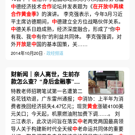
中
德经济技术
合作
论坛并发表题为《
在开放中再续
合作黄金季
》的演讲。 李克强表示，今年3月习近
平主席访德期间，
中
德建立全方位战略伙伴关系。
中
德关系日趋成熟，经济深度融合，形成了“你
中
有我、我
中
有你”的利益共同体。 李克强强调，对
外
开放
是
中
国的基本国策，关……
2014年10月20日 ·
政经频道
财新闻｜亲人离世，生前存
款怎么查？“身后金融事”查
询试点上线
特教老师招聘笔试第一名遭第二
名花钱劝退，广东雷州通报；
中
消协：上半年为消
费者挽回经济损失4.47亿元；现货
黄金
涨破4100美
元关口；今天起，机票燃油附加费下调……。 刘
三江表示，此次访问旨在落实
中
老两党两国最高领
导人关于构建新时代全天候
中
老命运共同体的重要