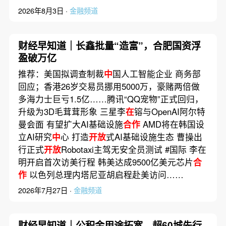
2026年8月3日 ·
金融频道
财经早知道｜长鑫批量“造富”，合肥国资浮
盈破万亿
推荐：美国拟调查制裁
中
国人工智能企业 商务部
回应；香港26岁交易员挪用5000万，豪赌两倍做
多海力士巨亏1.5亿……腾讯“QQ宠物”正式回归，
升级为3D毛茸茸形象 三星李
在
镕与OpenAI阿尔特
曼会面 有望扩大AI基础设施
合作
AMD将在韩国设
立AI研究
中
心 打造
开放
式AI基础设施生态 曹操出
行正式
开放
Robotaxi主驾无安全员测试 #国际 李在
明开启首次访美行程 韩美达成9500亿美元芯片
合
作
以色列总理内塔尼亚胡启程赴美访问……
2026年7月27日 ·
金融频道
财经早知道｜公积金用途拓宽，超60城先行