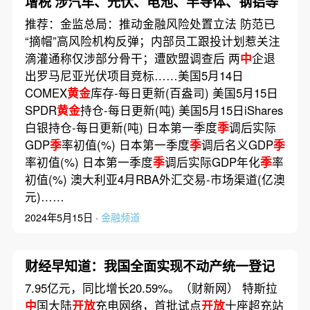
增税 涉汽车、光伏、电池、半导体、钢铝等
推荐：金监总局：推动金融风险处置立法 防范已
“摘帽”高风险机构反弹；内部员工跟投计划惹关注
滴灌通称仅涉部分骨干；遭欧盟调查后 两
中
企退
出罗马尼亚光伏项目竞标……美国5月14日
COMEX
黄金
库存-每日更新(百盎司) 美国5月15日
SPDR
黄金
持仓-每日更新(吨) 美国5月15日iShares
白银持仓-每日更新(吨) 日本第一季度
季
调后实际
GDP
季
率初值(%) 日本第一季度
季
调后名义GDP
季
率初值(%) 日本第一季度
季
调后实际GDP年化
季
率
初值(%) 澳大利亚4月RBA外汇交易-市场渠道(亿澳
元)……
2024年5月15日 ·
金融频道
财经早知道：我国全面实现不动产统一登记
7.95亿元，同比增长20.59%。（财新网） 特斯拉
中
国大陆
开放
充电网络，首批试点
开放
十座超充站