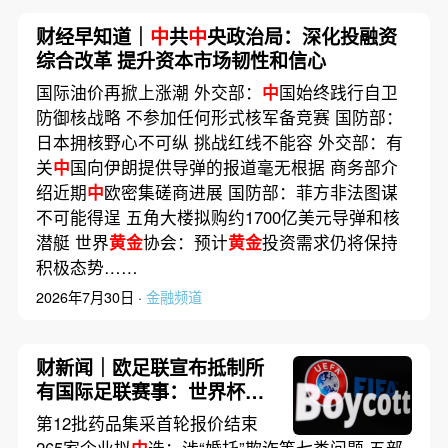
财经早知道｜
中
共
中
央政治局：深化投融资
综合改革 提升资本市场韧性和信心
国际油价再掀上涨潮 外交部：
中
国始终践行自卫
防御核战略 不参加任何形式核军备竞赛 国防部：
日本拥核野心不可纵 挑战红线不能容 外交部：有
关
中
国向伊朗提供导弹的报道毫无根据 商务部介
绍近期
中
欧密集磋商进展 国防部：菲方非法图谋
不可能得逞 五角大楼拟购约1700亿美元导弹和核
潜艇 世界
黄金
协会：预计
黄金
投资需求仍将保持
积极态势……
2026年7月30日 ·
金融频道
财新闻｜欧足联宣布抵制所
有国际足联赛事：世界杯并
非商品
第12批药品集采首轮报价结束
265家企业拟
中
选；涉“婚托”欺诈等七类问题 五部