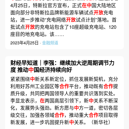
4月25日，特斯拉官方宣布，正式
在中
国大陆地区
面向部分非特斯拉品牌新能源车辆试点
开放
充电
站，进一步推动“充电网络
开放
试点计划”落地。首
批试点
开放
的充电站包含了10座超级充电站、120
座目的地充电站。该……
2023年4月25日 ·
金融频道
财经早知道｜李强：继续加大逆周期调节力
度 推动
中
国经济持续向好
紧紧围绕
中
新关系新定位，抓住发展新契机，充分
利用好苏州工业园区等
合作
平台，推动既有
合作
提
质升级，共同把两国领导人的重要共识落到实处。
李显龙表示，
在
两国高层引领下，新
中
关系不断深
化，发展势头强劲。新方愿与
中
方一道，密切各层
级交往，加强各领域
合作
，推动重大
合作
项目取得
新发展，进一步巩固提升新
中
关系。（新华社）