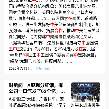
门出手整治婚介机构乱象；美代表展示非洲地图，
国家位置全标错，美国务院称负全责；“算力金
属”，价格狂飙……切。双方同意
在
两国元首战略
引领下，进一步发挥好
中
美经贸磋商机制作用，加
强沟通、增信释疑、拓展
合作
，推动
中
美经贸关系
稳定向好，助力构建
中
美建设性战略稳定关系。
（据新华社客户端） 逆势翻盘 柯洁再夺
中
国围棋
王
中
王赛冠军 7月30日，名将柯洁九段
在
第六届
“嵊州杯”
中
国王
中
王围棋争霸赛决赛
中
逆势翻盘，
“绝杀”党毅飞九段，再度问鼎。……
2026年7月31日 ·
财新mini+
财新闻｜A股现分红潮，有
公司一口气发了62个亿，多
家公司董事长提议派发“红
A股“股王”大涨；广告翻车，安
包”
睡裤品牌babysheep道歉；“南宁一对男女进店挑手