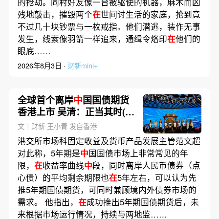
的抢劫。同村好友像一台被驱使的机器，麻木而凶
残地敲击，摧毁两个
在
世间讨生活的家庭，抢到竟
不过几十块钞票与一枚戒指。他们潜逃，装作无事
发生，线索像羽箭一样追来，通缉令烙印
在
他们的
眼底……
2026年8月3日 ·
财新mini+
全球首个离岸
中
国国债期货
香港上市 吴清：正当其时(含
视频)
文｜财新 王小青 发自香港
港交所市场科固定收益及货币产品发展主管范文超
对此称，5年期是
中
国国债市场上非常常见的年
限，
在
收益率曲线
中
段，同时离岸人民币债券（点
心债）的平均剩余期限也
在
5年左右，可以认为先
推5年期国债期货，可同时兼顾境内外债券市场的
需求。 他指出，
在
成功推出5年期国债期货后，未
来根据市场运行情况，持续与两地监……