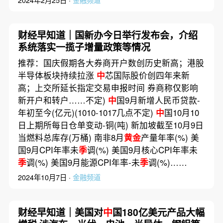
2024年2月25日 ·
金融频道
财经早知道｜国新办今日举行发布会，介绍
系统落实一揽子增量政策等情况
推荐：国庆假期各大券商开户数创历史新高；港股
半导体板块持续拉涨
中
芯国际股价创四年来新
高；上交所延长指定交易申报时间 券商称仅影响
新开户和转户……不定)
中
国9月新增人民币贷款-
年初至今(亿元)(1010-1017几点不定)
中
国10月10
日上期所每日仓单变动-铜(吨) 新加坡截至10月9日
当燃料总库存(万桶) 南非8月
黄金
产量年率(%) 美
国9月CPI年率未
季
调(%) 美国9月核心CPI年率未
季
调(%) 美国9月能源CPI年率-未
季
调(%)……
2024年10月7日 ·
金融频道
财经早知道｜美国对
中
国180亿美元产品大幅