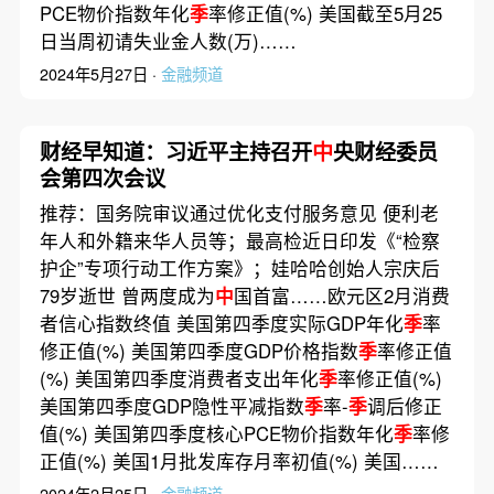
PCE物价指数年化
季
率修正值(%) 美国截至5月25
日当周初请失业金人数(万)……
2024年5月27日 ·
金融频道
财经早知道：习近平主持召开
中
央财经委员
会第四次会议
推荐：国务院审议通过优化支付服务意见 便利老
年人和外籍来华人员等；最高检近日印发《“检察
护企”专项行动工作方案》；娃哈哈创始人宗庆后
79岁逝世 曾两度成为
中
国首富……欧元区2月消费
者信心指数终值 美国第四季度实际GDP年化
季
率
修正值(%) 美国第四季度GDP价格指数
季
率修正值
(%) 美国第四季度消费者支出年化
季
率修正值(%)
美国第四季度GDP隐性平减指数
季
率-
季
调后修正
值(%) 美国第四季度核心PCE物价指数年化
季
率修
正值(%) 美国1月批发库存月率初值(%) 美国……