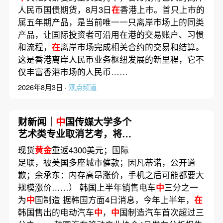
人民币国债期货，8月3日
在
香港上市。首只上市的
属五年期产品，是当前唯一一只离岸市场上的同类
产品，让国际投资者可沿用在港的交易账户、习惯
和流程，
在
离岸市场完成相关合约的交易和结算。
这是香港离岸人民币业务枢纽发展的新里程，它不
仅丰富香港市场的人民币……
2026年8月3日 ·
观点频道
财新闻｜
中
国传媒大学多个
艺术类专业取消艺考，将依
据考生高考文化课成绩由高
现货
黄金
重返4300美元；国际
到低依次录取
足联，被美国多座城市催款；因凡蒂诺，公开道
歉；余承东：内存高昂涨价，手机之后可能都要大
规模涨价……） 韩国上半年销售电车
中
三分之一
为
中
国制造 据韩国方面4日消息，今年上半年，
在
韩国售出的电动汽车
中
，
中
国制造汽车首次超过三