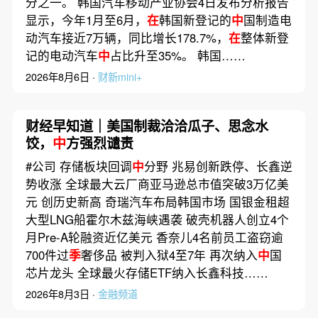
分之一。 韩国汽车移动产业协会4日发布分析报告
显示，今年1月至6月，
在
韩国新登记的
中
国制造电
动汽车接近7万辆，同比增长178.7%，
在
整体新登
记的电动汽车
中
占比升至35%。 韩国……
2026年8月6日 ·
财新mini+
财经早知道｜美国制裁洽洽瓜子、思念水
饺，
中
方强烈谴责
#公司 存储板块回调
中
分野 兆易创新跌停、长鑫逆
势收涨 全球最大云厂商亚马逊总市值突破3万亿美
元 创历史新高 奇瑞汽车布局韩国市场 国银金租超
大型LNG船霍尔木兹海峡遇袭 破壳机器人创立4个
月Pre-A轮融资近亿美元 香奈儿4名前员工盗窃逾
700件过
季
奢侈品 被判入狱4至7年 再次纳入
中
国
芯片龙头 全球最火存储ETF纳入长鑫科技……
2026年8月3日 ·
金融频道