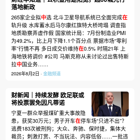
落地新政
265家企业拟
中
选 北斗卫星导航系统已全面完成
在
轨升级 水库蓄水后马尔康红旗特大桥垮塌 调查指
地质勘察弄虚作假 国家统计局：7月份制造业PMI
为49.2%，比上月下降1.1个百分点 票据市场“零利
率”行情不再 多日成交价维持
在
0.5% 时隔21年 上
海地铁将调价 #公司 马斯克称从未讨论过出售特斯
拉
中
国业务……
2026年8月2日 ·
金融频道
财新闻｜持续发酵 欧足联或
将投票罢免因凡蒂诺
宁夏一群众举报煤矿重大事故隐
患，获奖30万元；男子开车
在
停车场“只进不出”？
逃费183次被刑拘；大众、奔驰、保时捷，集体大
裁员；刺激打赏、不当玩法、内容低俗……一批违