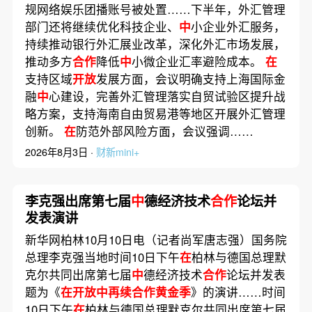
规网络娱乐团播账号被处置……下半年，外汇管理
部门还将继续优化科技企业、
中
小企业外汇服务，
持续推动银行外汇展业改革，深化外汇市场发展，
推动多方
合作
降低
中
小微企业汇率避险成本。
在
支持区域
开放
发展方面，会议明确支持上海国际金
融
中
心建设，完善外汇管理落实自贸试验区提升战
略方案，支持海南自由贸易港等地区开展外汇管理
创新。
在
防范外部风险方面，会议强调……
2026年8月3日 ·
财新mini+
李克强出席第七届
中
德经济技术
合作
论坛并
发表演讲
新华网柏林10月10日电（记者尚军唐志强）国务院
总理李克强当地时间10日下午
在
柏林与德国总理默
克尔共同出席第七届
中
德经济技术
合作
论坛并发表
题为《
在开放中再续合作黄金季
》的演讲……时间
10日下午
在
柏林与德国总理默克尔共同出席第七届