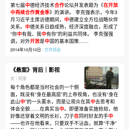
第七届
中
德经济技术
合作
论坛并发表题为《
在开放
中再续合作黄金季
》的演讲。 李克强表示，今年3
月习近平主席访德期间，
中
德建立全方位战略伙伴
关系。
中
德关系日趋成熟，经济深度融合，形成了
“你
中
有我、我
中
有你”的利益共同体。 李克强强
调，对外
开放
是
中
国的基本国策……
2014年10月10日 ·
世界频道
《悬案》背后｜影视
文｜阿茶
每个角色都是当时社会的一个侧
面，既没有“身在最高层”的上帝视角，也没有“身在
此山
中
”的一头雾水，而是让观众在其
中
去思考和
体会全貌……在真实当
中
。即便准备实施抢劫，他
好像还穿着文明的长衫，刀子
在
同村好友的手
中
——也许在他看来，只要双手不沾血，就算“干净”