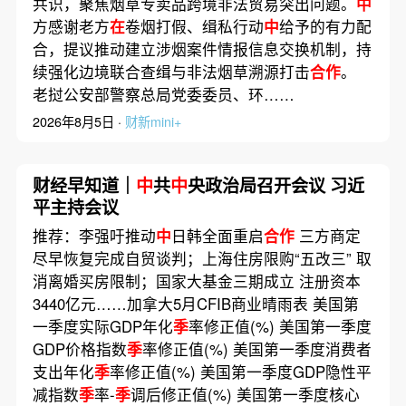
共识，聚焦烟草专卖品跨境非法贸易突出问题。
中
方感谢老方
在
卷烟打假、缉私行动
中
给予的有力配
合，提议推动建立涉烟案件情报信息交换机制，持
续强化边境联合查缉与非法烟草溯源打击
合作
。
老挝公安部警察总局党委委员、环……
2026年8月5日 ·
财新mini+
财经早知道｜
中
共
中
央政治局召开会议 习近
平主持会议
推荐：李强吁推动
中
日韩全面重启
合作
三方商定
尽早恢复完成自贸谈判；上海住房限购“五改三” 取
消离婚买房限制；国家大基金三期成立 注册资本
3440亿元……加拿大5月CFIB商业晴雨表 美国第
一季度实际GDP年化
季
率修正值(%) 美国第一季度
GDP价格指数
季
率修正值(%) 美国第一季度消费者
支出年化
季
率修正值(%) 美国第一季度GDP隐性平
减指数
季
率-
季
调后修正值(%) 美国第一季度核心