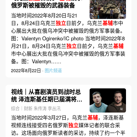
俄罗斯被摧毁的武器装备
当地时间2022年8月20日与21
日，8月24日乌克兰
独立
日前夕，乌克兰
基辅
市中
心展出大批在俄乌冲突中被摧毁的俄方军事装备。
图：Valentyn Ogirenko/IC photo 当地时间2022年8
月21日，8月24日乌克兰
独立
日前夕，乌克兰
基辅
市中心展出大批在俄乌冲突中被摧毁的俄方军事装
备。图：Valentyn……
2022年8月22日 ·
图片频道
视线｜从喜剧演员到战时总
统 泽连斯基任期已届满将何
去从
综合｜财新 朱传涛 李丛汛
当地时间2022年3月27日，乌克兰
基辅
，泽连斯基
视频连线接受四名俄罗斯
独立
媒体记者的联合采
访。这场面向俄罗斯读者的采访，持续了约一个半