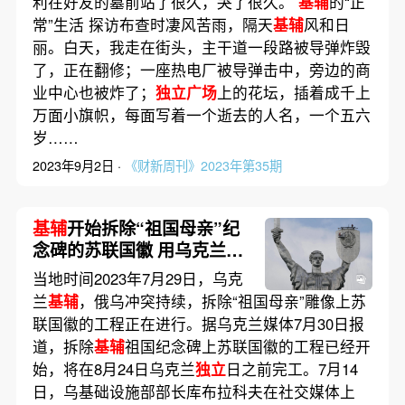
利在好友的墓前站了很久，哭了很久。
基辅
的“正
常”生活 探访布查时凄风苦雨，隔天
基辅
风和日
丽。白天，我走在街头，主干道一段路被导弹炸毁
了，正在翻修；一座热电厂被导弹击中，旁边的商
业中心也被炸了；
独立广场
上的花坛，插着成千上
万面小旗帜，每面写着一个逝去的人名，一个五六
岁……
2023年9月2日 ·
《财新周刊》2023年第35期
基辅
开始拆除“祖国母亲”纪
念碑的苏联国徽 用乌克兰国
徽上三叉戟取代
当地时间2023年7月29日，乌克
兰
基辅
，俄乌冲突持续，拆除“祖国母亲”雕像上苏
联国徽的工程正在进行。据乌克兰媒体7月30日报
道，拆除
基辅
祖国纪念碑上苏联国徽的工程已经开
始，将在8月24日乌克兰
独立
日之前完工。7月14
日，乌基础设施部部长库布拉科夫在社交媒体上