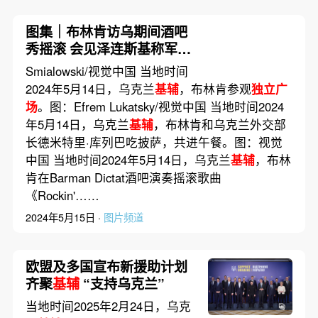
图集｜布林肯访乌期间酒吧
秀摇滚 会见泽连斯基称军援
“在路上”
Smialowski/视觉中国 当地时间
2024年5月14日，乌克兰
基辅
，布林肯参观
独立广
场
。图：Efrem Lukatsky/视觉中国 当地时间2024
年5月14日，乌克兰
基辅
，布林肯和乌克兰外交部
长德米特里·库列巴吃披萨，共进午餐。图：视觉
中国 当地时间2024年5月14日，乌克兰
基辅
，布林
肯在Barman Dictat酒吧演奏摇滚歌曲
《Rockin'……
2024年5月15日 ·
图片频道
欧盟及多国宣布新援助计划
齐聚
基辅
“支持乌克兰”
当地时间2025年2月24日，乌克