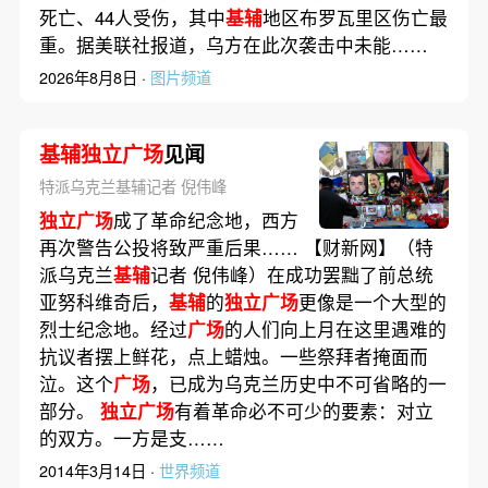
死亡、44人受伤，其中
基辅
地区布罗瓦里区伤亡最
重。据美联社报道，乌方在此次袭击中未能……
2026年8月8日 ·
图片频道
基辅独立广场
见闻
特派乌克兰基辅记者 倪伟峰
独立广场
成了革命纪念地，西方
再次警告公投将致严重后果…… 【财新网】（特
派乌克兰
基辅
记者 倪伟峰）在成功罢黜了前总统
亚努科维奇后，
基辅
的
独立广场
更像是一个大型的
烈士纪念地。经过
广场
的人们向上月在这里遇难的
抗议者摆上鲜花，点上蜡烛。一些祭拜者掩面而
泣。这个
广场
，已成为乌克兰历史中不可省略的一
部分。
独立广场
有着革命必不可少的要素：对立
的双方。一方是支……
2014年3月14日 ·
世界频道