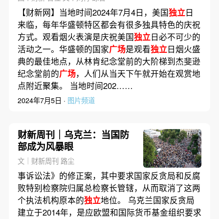
【财新网】当地时间2024年7月4日，美国
独立
日
来临，每年华盛顿特区都会有很多独具特色的庆祝
方式。观看烟火表演是庆祝美国
独立
日必不可少的
活动之一。华盛顿的国家
广场
是观看
独立
日烟火盛
典的最佳地点，从林肯纪念堂前的大阶梯到杰斐逊
纪念堂前的
广场
，人们从当天下午就开始在观赏地
点附近聚集。 当地时间202……
2024年7月5日 ·
图片频道
财新周刊｜乌克兰：当国防
部成为风暴眼
文｜财新周刊 路尘
事诉讼法》的修正案，其中要求国家反贪局和反腐
败特别检察院归属总检察长管辖，从而取消了这两
个执法机构原本的
独立
地位。 乌克兰国家反贪局
建立于2014年，是应欧盟和国际货币基金组织要求