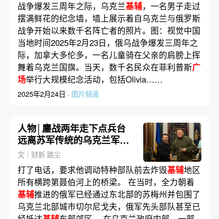
战争爆发三周年之际，乌克兰
基辅
，一名男子走过
摆满鲜花的纪念墙，墙上展示着自乌克兰与俄罗斯
战争开始以来数千名阵亡者的照片。图：视觉中国
当地时间2025年2月23日，俄乌战争爆发三周年之
际，加拿大多伦多，一名儿童骑在父亲的肩膀上挥
舞着乌克兰国旗。当天，数千名民众在菲利普斯
广
场
举行大规模纪念活动，包括Olivia……
2025年2月24日 ·
图片频道
人物│鏖战两年走下点兵台
远离苏军传统的乌克兰军总
司令下一步怎么走
文｜财新 路尘
打了电话，要求他调动特种部队前去炸毁
基辅
地区
所有横跨第聂伯河上的桥梁。 在当时，全力朝着
基辅
推进的俄军已经通过东北部的苏梅州并包围了
乌克兰北部城市切尔尼戈夫，俄军先头部队甚至已
经抵达
基辅
东部郊区。 在乌克兰政府内部，一部