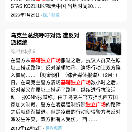
STAS KOZLIUK/视觉中国 当地时间20……
2026年7月29日 ·
图片频道
乌克兰总统呼吁对话 遭反对
派拒绝
综合媒体报道
在警方从
基辅独立广场
撤退之后，抗议人群又在原
址上搭起路障；反对派领袖称，清场行动让双方陷
入僵局…… 【财新网】（综合媒体报道）12月11
日，在乌克兰警方清场
基辅独立广场
数小时之后，
反对派又在原址上搭起了路障，继续进行抗议活
动。 据CNN报道称，由于乌克兰官方担忧西方国
家加大制裁，警方在凌晨强制拆除
独立广场
的路障
之后就逐渐撤退。但是凌晨的行动使得警方与反对
派发生冲突，双方都有人受伤。 西……
2013年12月12日 ·
世界频道