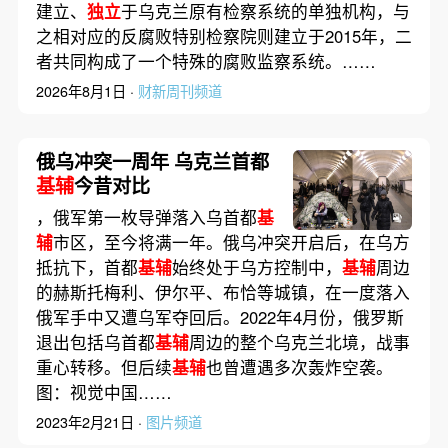
建立、
独立
于乌克兰原有检察系统的单独机构，与
之相对应的反腐败特别检察院则建立于2015年，二
者共同构成了一个特殊的腐败监察系统。……
2026年8月1日 ·
财新周刊频道
俄乌冲突一周年 乌克兰首都
基辅
今昔对比
，俄军第一枚导弹落入乌首都
基
辅
市区，至今将满一年。俄乌冲突开启后，在乌方
抵抗下，首都
基辅
始终处于乌方控制中，
基辅
周边
的赫斯托梅利、伊尔平、布恰等城镇，在一度落入
俄军手中又遭乌军夺回后。2022年4月份，俄罗斯
退出包括乌首都
基辅
周边的整个乌克兰北境，战事
重心转移。但后续
基辅
也曾遭遇多次轰炸空袭。
图：视觉中国……
2023年2月21日 ·
图片频道