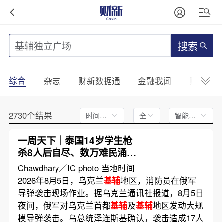
搜索
综合
杂志
财新数据通
金融我闻
财新mini
2730个结果
时间不限
全文
智能排序
一周天下｜泰国14岁学生枪
杀8人后自尽、数万难民涌入
西班牙飞地休达
Chawdhary／IC photo 当地时间
2026年8月5日，乌克兰
基辅
地区，消防员在俄军
导弹袭击现场作业。据乌克兰通讯社报道，8月5日
夜间，俄军对乌克兰首都
基辅
及
基辅
地区发动大规
模导弹袭击。乌总统泽连斯基确认，袭击造成17人