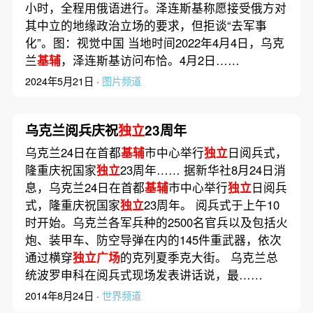
小时，全程用俄语进行。泽连斯基称愿接受俄方对
其中立的地缘政治立场的要求，但拒谈“去军事
化”。图：视觉中国 当地时间2022年4月4日，乌克
兰
基辅
，泽连斯基访问布恰。4月2日……
2024年5月21日 ·
图片频道
乌克兰阅兵庆祝
独立
23周年
乌克兰24日在首都
基辅
市中心举行
独立
日阅兵式，
隆重庆祝国家
独立
23周年…… 据新华社8月24日消
息，乌克兰24日在首都
基辅
市中心举行
独立
日阅兵
式，隆重庆祝国家
独立
23周年。 阅兵式于上午10
时开始。乌克兰各军兵种的2500名官兵以及包括火
炮、装甲车、防空导弹在内的145件重武器，依次
通过横穿
独立广场
的克列夏季克大街。 乌克兰总
统波罗申科在阅兵式现场发表讲话说，最……
2014年8月24日 ·
世界频道