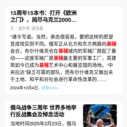
15周年15本书：打开《欧洲
之门》，阅尽乌克兰2000年
史①
文｜谢尔希·浦洛基
”通令写道。当然，表态很容易，要把这样的愿望
变成现实则不同。俄军正从北方和东方两路向
基辅
会合，布尔什维克也在
基辅
城内的军械厂掀起了暴
动——这座军械厂是
基辅
最主要的军事工厂，其建
筑如今已成为
基辅
艺术中心和展览馆的场地。“中
央拉达”缺乏可靠的部队，而布尔什维克又做出关
于土地、和平和对社会进行革命性改革的……
2024年10月4日 ·
财新mini+
俄乌战争三周年 世界多地举
行反战集会及悼念活动
当地时间2025年2月23日，俄乌