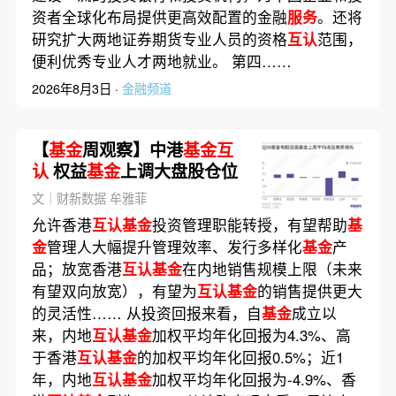
资者全球化布局提供更高效配置的金融
服务
。还将
研究扩大两地证券期货专业人员的资格
互认
范围，
便利优秀专业人才两地就业。 第四……
2026年8月3日 ·
金融频道
【
基金
周观察】中港
基金互
认
权益
基金
上调大盘股仓位
文｜财新数据 牟雅菲
允许香港
互认基金
投资管理职能转授，有望帮助
基
金
管理人大幅提升管理效率、发行多样化
基金
产
品；放宽香港
互认基金
在内地销售规模上限（未来
有望双向放宽），有望为
互认基金
的销售提供更大
的灵活性…… 从投资回报来看，自
基金
成立以
来，内地
互认基金
加权平均年化回报为4.3%、高
于香港
互认基金
的加权平均年化回报0.5%；近1
年，内地
互认基金
加权平均年化回报为-4.9%、香