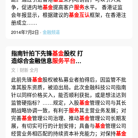
争，促进内地
基金
提高客户
服务
水平。 香港证监
会年报显示，根据建议的
基金互认
框架，在香港注
册成立……
2014年7月2日 ·
金融频道
指南针拍下先锋
基金
股权 打
造综合金融信息
服务平台
还
有哪些障碍
文｜财新 全月
此前先锋
基金
股权被私募业者拍得后，因监管不批
准其股东资质，被迫出局。此次金融科技公司指南
针以同样价格买入，能否顺利获批，或是想法达到
监管硬指标？……规定，入股
基金
管理公司与其长
期战略协调一致，有利于
服务
其主营业务发展；对
完善
基金
管理公司治理、推动
基金
管理公司长期发
展，有切实可行的计划安排；具备与
基金
管理公司
经营业务相匹配的持续资本补充能力；对保持
基金