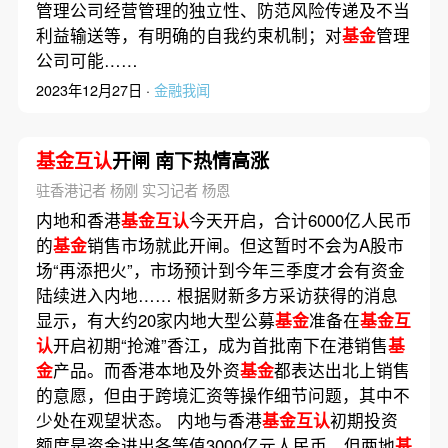
管理公司经营管理的独立性、防范风险传递及不当
利益输送等，有明确的自我约束机制；对
基金
管理
公司可能……
2023年12月27日 ·
金融我闻
基金互认
开闸 南下热情高涨
驻香港记者 杨刚 实习记者 杨恩
内地和香港
基金互认
今天开启，合计6000亿人民币
的
基金
销售市场就此开闸。但这暂时不会为A股市
场“再添把火”，市场预计到今年三季度才会有资金
陆续进入内地…… 根据财新多方采访获得的消息
显示，有大约20家内地大型公募
基金
准备在
基金互
认
开启初期“抢滩”香江，成为首批南下在港销售
基
金
产品。而香港本地及外资
基金
都表达出北上销售
的意愿，但由于跨境汇资等操作细节问题，其中不
少处在观望状态。 内地与香港
基金互认
初期投资
额度是资金进出各等值3000亿元人民币。但两地
基