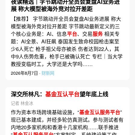
夜读精选｜字节跳动开全员会复盘AI业务进
展 称大模型被海外竞对拉开差距
【推荐】 字节跳动开全员会复盘AI业务进展 称大
模型被海外竞对拉开差距 字节跳动最新定义的三
个核心业务是：AI、信息
平台
、交易
服务
相关专
题：AI全景、AI狂飙 泰国发生致命校园枪击案至
少6人死亡 枪手祖父母亦被杀 伤者达到22人，其
中9人伤势危重，枪手已被确认死亡 专栏｜当大学
教授变临时工，大学还是大学吗……
2026年8月7日 ·
财新网
深交所林凡：
基金互认平台
望年底上线
记者 林金冰
作为资本市场跨境基础设施，“
基金互认服务平台
”
现已基本建成，并经多轮仿真测试。参与测试者有
内地20多家机构和香港十几家机构……联手推进
“
基金互认服务平台
”方案制定、系统建设等工作，