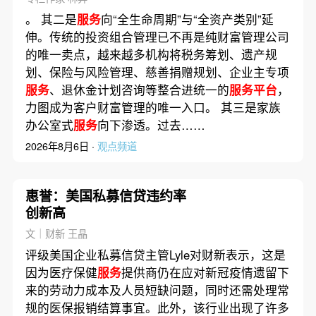
。 其二是
服务
向“全生命周期”与“全资产类别”延
伸。传统的投资组合管理已不再是纯财富管理公司
的唯一卖点，越来越多机构将税务筹划、遗产规
划、保险与风险管理、慈善捐赠规划、企业主专项
服务
、退休金计划咨询等整合进统一的
服务平台
，
力图成为客户财富管理的唯一入口。 其三是家族
办公室式
服务
向下渗透。过去……
2026年8月6日 ·
观点频道
惠誉：美国私募信贷违约率
创新高
文｜财新 王晶
评级美国企业私募信贷主管Lyle对财新表示，这是
因为医疗保健
服务
提供商仍在应对新冠疫情遗留下
来的劳动力成本及人员短缺问题，同时还需处理常
规的医保报销结算事宜。此外，该行业出现了许多