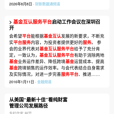
2026年8月8日 ·
财新数据通频道
>
基金互认服务平台
启动工作会议在深圳召
开
会希望
平台
能根据
基金互认
发展的新要求，不断充
实
平台服务
内容，为投资者提供更好的
服务
。 参
会的业界代表对
基金互认服务平台
给予了充分肯
定，一致认为，
基金互认服务平台
有助于消除两地
基金
业务运作差异、降低跨境
基金
运营成本、提高
基金
跨境销售的运作效率。与会代表结合自身需求
及实际情况，对进一步完善
服务平台
、推进……
2016年1月11日 ·
金融频道
从美国“最新十佳”看纯财富
管理公司发展路径
专栏作家 林羿