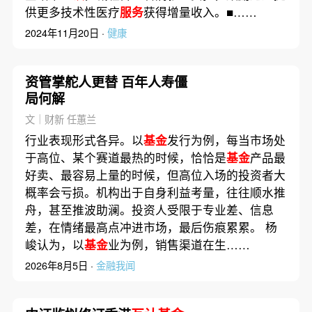
供更多技术性医疗
服务
获得增量收入。■……
2024年11月20日 ·
健康
资管掌舵人更替 百年人寿僵
局何解
文｜财新 任蕙兰
行业表现形式各异。以
基金
发行为例，每当市场处
于高位、某个赛道最热的时候，恰恰是
基金
产品最
好卖、最容易上量的时候，但高位入场的投资者大
概率会亏损。机构出于自身利益考量，往往顺水推
舟，甚至推波助澜。投资人受限于专业差、信息
差，在情绪最高点冲进市场，最后伤痕累累。 杨
峻认为，以
基金
业为例，销售渠道在生……
2026年8月5日 ·
金融我闻