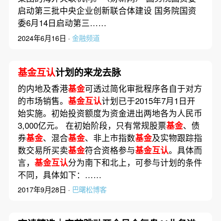
启动第三批中央企业创新联合体建设 国务院国资
委6月14日启动第三……
2024年6月16日 ·
金融频道
基金互认
计划的来龙去脉
的内地及香港
基金
可透过简化审批程序各自于对方
的市场销售。
基金互认
计划已于2015年7月1日开
始实施。初始投资额度为资金进出两地各为人民币
3,000亿元。 在初始阶段，只有常规股票
基金
、债
券
基金
、混合
基金
、非上市指数
基金
及实物跟踪指
数交易所买卖
基金
符合资格参与
基金互认
。具体而
言，
基金互认
分为南下和北上，可参与计划的条件
不同，具体如下：……
2017年9月28日 ·
巴曙松博客