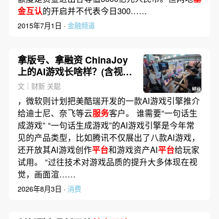
金互认
的开启并不代表今日300……
2015年7月1日 ·
金融频道
拿版号、拿融资 ChinaJoy
上的AI游戏长啥样？(含视
频)
文｜财新 关聪
，微软则计划把美酷瑞开发的一款AI游戏引擎推介
给迪士尼、奈飞等云
服务
客户。 谁需要“一句话生
成游戏” “一句话生成游戏”的AI游戏引擎是今年常
见的产品类型，比如腾讯不仅展出了八款AI游戏，
还开放其AI游戏创作
平台
和游戏资产AI
平台
给玩家
试用。 “过往技术对游戏品质的提升大多体现在视
觉，画面渲……
2026年8月3日 ·
消费