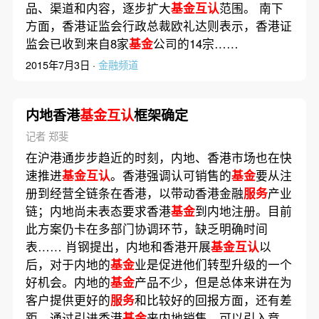
品、渠道和内容，逐步扩大
基金互认
范围。 南下
方面，香港证监会行政总裁欧礼达则表示，香港证
监会已收到来自8家
基金
公司的14宗……
2015年7月3日 ·
金融频道
内地香港
基金互认
框架确定
记者 郑斐
在沪港通步步趋近的时刻，内地、香港市场也在快
速推进
基金互认
。香港强调认可销售的
基金
要从注
册到经营全链条在香港，以带动香港金融
服务
产业
链；内地尚未表态要求香港
基金
到内地注册。目前
此方案仍卡在多部门协调环节，缺乏明确时间
表…… 肖钢提出，内地和香港开展
基金互认
以
后，对于内地的
基金
业是促进他们转型升级的一个
好机会。内地的
基金
产品不少，但是总体来讲在为
客户提供更好的
服务
和比较好的回报方面，还有差
距。通过引进香港
基金
来内地销售，可以引入竞