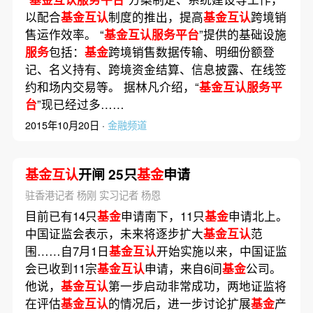
以配合
基金互认
制度的推出，提高
基金互认
跨境销
售运作效率。 “
基金互认服务平台
”提供的基础设施
服务
包括：
基金
跨境销售数据传输、明细份额登
记、名义持有、跨境资金结算、信息披露、在线签
约和场内交易等。 据林凡介绍，“
基金互认服务平
台
”现已经过多……
2015年10月20日 ·
金融频道
基金互认
开闸 25只
基金
申请
驻香港记者 杨刚 实习记者 杨恩
目前已有14只
基金
申请南下，11只
基金
申请北上。
中国证监会表示，未来将逐步扩大
基金互认
范
围……自7月1日
基金互认
开始实施以来，中国证监
会已收到11宗
基金互认
申请，来自6间
基金
公司。
他说，
基金互认
第一步启动非常成功，两地证监将
在评估
基金互认
的情况后，进一步讨论扩展
基金
产