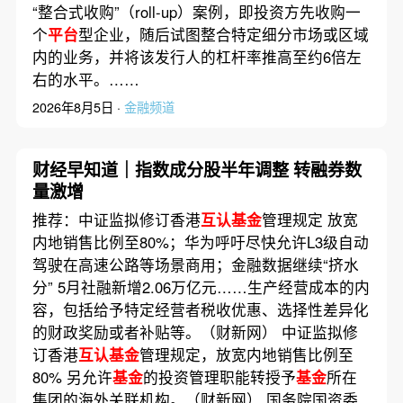
“整合式收购”（roll-up）案例，即投资方先收购一
个
平台
型企业，随后试图整合特定细分市场或区域
内的业务，并将该发行人的杠杆率推高至约6倍左
右的水平。……
2026年8月5日 ·
金融频道
财经早知道｜指数成分股半年调整 转融券数
量激增
推荐：中证监拟修订香港
互认基金
管理规定 放宽
内地销售比例至80%；华为呼吁尽快允许L3级自动
驾驶在高速公路等场景商用；金融数据继续“挤水
分” 5月社融新增2.06万亿元……生产经营成本的内
容，包括给予特定经营者税收优惠、选择性差异化
的财政奖励或者补贴等。（财新网） 中证监拟修
订香港
互认基金
管理规定，放宽内地销售比例至
80% 另允许
基金
的投资管理职能转授予
基金
所在
集团的海外关联机构。（财新网） 国务院国资委