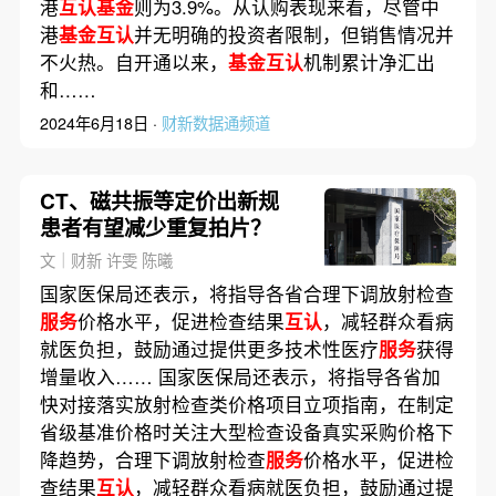
港
互认基金
则为3.9%。从认购表现来看，尽管中
港
基金互认
并无明确的投资者限制，但销售情况并
不火热。自开通以来，
基金互认
机制累计净汇出
和……
2024年6月18日 ·
财新数据通频道
CT、磁共振等定价出新规
患者有望减少重复拍片？
文｜财新 许雯 陈曦
国家医保局还表示，将指导各省合理下调放射检查
服务
价格水平，促进检查结果
互认
，减轻群众看病
就医负担，鼓励通过提供更多技术性医疗
服务
获得
增量收入…… 国家医保局还表示，将指导各省加
快对接落实放射检查类价格项目立项指南，在制定
省级基准价格时关注大型检查设备真实采购价格下
降趋势，合理下调放射检查
服务
价格水平，促进检
查结果
互认
，减轻群众看病就医负担，鼓励通过提