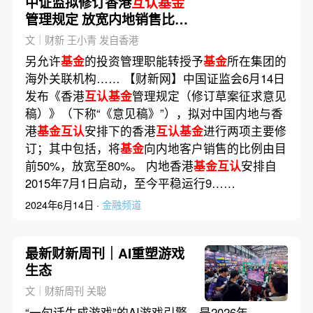
中证监拟修订香港
互认基金
管理规定 放宽内地销售比例
至80%
文｜财新 王小青 发自香港
另允许
基金
的投资管理职能转授予
基金
所在集团的
海外关联机构…… 【财新网】中国证监会6月14日
发布《香港
互认基金
管理规定（修订草案征求意见
稿）》（下称“《意见稿》”），拟对中国内地与香
港
基金互认
安排下的香港
互认基金
进行两项主要修
订；其中包括，将
基金
向内地客户销售的比例由目
前50%，放宽至80%。 内地香港
基金互认
安排自
2015年7月1日启动，至今平稳运行9……
2024年6月14日 ·
金融频道
最新财新周刊｜AI重塑游戏
生态
文｜财新周刊 关聪
“一句话生成游戏”的AI游戏引擎，是2026年