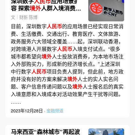
深圳数字
人民币
应用场景扩
容 探索
境外
人群入境消费支
付
文｜财新 陈博
目前，深圳数字
人民币
的应用场景已经实现日常消
费、生活缴费、交通出行、教育医疗、文体旅游、
政务服务六大领域全覆盖……起，深圳联动香港，
对跨境港人开展数字
人民币
入境支付试点。“很多
城市都希望向
境外
人士投放消费券，为本地市场注
入外部购买力，形成新的经济增长点。”上述深圳
中行数字
人民币
项目负责人提到，但此前，地方政
府并没有好的方案来解决
境外
人士的实人实名问
题、客户信息传递问题以及
境外
人士报名后的真实
入境意愿和入境成本对活动效果产生干扰等问题。
……
2023年12月28日 ·
金融频道
马来西亚“森林城市”再起波