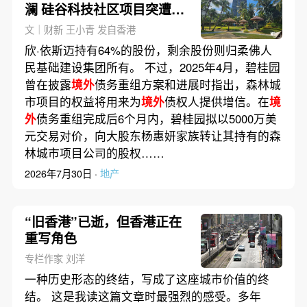
澜 硅谷科技社区项目突遭查
封
文｜财新 王小青 发自香港
欣·依斯迈持有64%的股份，剩余股份则归柔佛人
民基础建设集团所有。 不过，2025年4月，碧桂园
曾在披露
境外
债务重组方案和进展时指出，森林城
市项目的权益将用来为
境外
债权人提供增信。在
境
外
债务重组完成后6个月内，碧桂园拟以5000万美
元交易对价，向大股东杨惠妍家族转让其持有的森
林城市项目公司的股权……
2026年7月30日 ·
地产
“旧香港”已逝，但香港正在
重写角色
专栏作家 刘洋
一种历史形态的终结，写成了这座城市价值的终
结。 这是我读这篇文章时最强烈的感受。多年