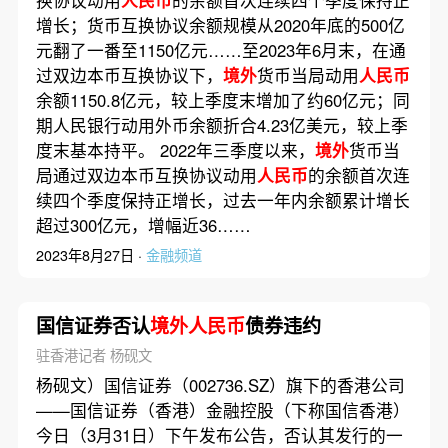
增长；货币互换协议余额规模从2020年底的500亿
元翻了一番至1150亿元……至2023年6月末，在通
过双边本币互换协议下，
境外
货币当局动用
人民币
余额1150.8亿元，较上季度末增加了约60亿元；同
期人民银行动用外币余额折合4.23亿美元，较上季
度末基本持平。 2022年三季度以来，
境外
货币当
局通过双边本币互换协议动用
人民币
的余额首次连
续四个季度保持正增长，过去一年内余额累计增长
超过300亿元，增幅近36……
2023年8月27日 ·
金融频道
国信证券否认
境外人民币
债券违约
驻香港记者 杨砚文
杨砚文）国信证券（002736.SZ）旗下的香港公司
——国信证券（香港）金融控股（下称国信香港）
今日（3月31日）下午发布公告，否认其发行的一