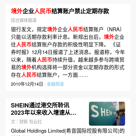
境外
企业
人民币
结算账户禁止定期存款
综合媒体报道
银行发文，规定
境外
企业
人民币
结算账户（NRA）
只能以活期存款利率计息。新规出台后，
境外
企业
往
人民币
结算账户存款的积极性明显下降。 《证
券时报》12月14日报道了上述消息。报道称，今年
以来，随着
人民币
持续升值，越来越多参与跨境贸
易的
境外
机构选择将一部分资金以定期存款的形式
存在
人民币
结算账户，一方面……
2010年12月14日 ·
金融频道
SHEIN通过港交所聆讯
2023年以来收入增速从
41.1%放缓至1.1%
文｜财新 包云红
Global Holdings Limited(希音国际控股有限公司)的