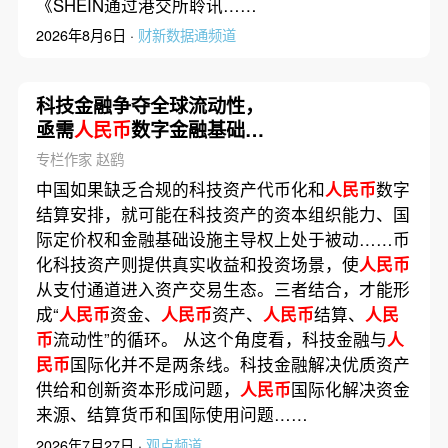
《SHEIN通过港交所聆讯……
2026年8月6日 ·
财新数据通频道
科技金融争夺全球流动性，
亟需
人民币
数字金融基础设
施建设
专栏作家 赵鹞
中国如果缺乏合规的科技资产代币化和
人民币
数字
结算安排，就可能在科技资产的资本组织能力、国
际定价权和金融基础设施主导权上处于被动……币
化科技资产则提供真实收益和投资场景，使
人民币
从支付通道进入资产交易生态。三者结合，才能形
成“
人民币
资金、
人民币
资产、
人民币
结算、
人民
币
流动性”的循环。 从这个角度看，科技金融与
人
民币
国际化并不是两条线。科技金融解决优质资产
供给和创新资本形成问题，
人民币
国际化解决资金
来源、结算货币和国际使用问题……
2026年7月27日 ·
观点频道