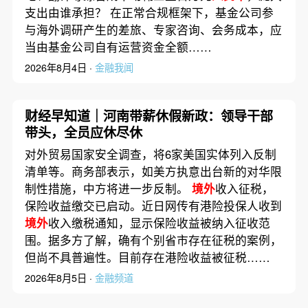
支出由谁承担？ 在正常合规框架下，基金公司参
与海外调研产生的差旅、专家咨询、会务成本，应
当由基金公司自有运营资金全额……
2026年8月4日 ·
金融我闻
财经早知道｜河南带薪休假新政：领导干部
带头，全员应休尽休
对外贸易国家安全调查，将6家美国实体列入反制
清单等。商务部表示，如美方执意出台新的对华限
制性措施，中方将进一步反制。
境外
收入征税，
保险收益缴交已启动。近日网传有港险投保人收到
境外
收入缴税通知，显示保险收益被纳入征收范
围。据多方了解，确有个别省市存在征税的案例，
但尚不具普遍性。目前存在港险收益被征税……
2026年8月5日 ·
金融频道