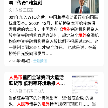
事 “传奇”难复刻
文｜财新 王石玉
001年加入WTO之后，中国着手推动银行业向国际
标准看齐。2003年12月，即新桥资本开始接触深
发展后的第二年，中国发布《
境外
金融机构投资入
股中资金融机构管理办法》，规定单个
境外
金融机
构向中资金融机构投资入股比例不得超过20%。这
一限制直到2024年才完全放开。 也就是说，在新
桥将目光投向深发展……
2026年8月4日 ·
金融频道
人民币
重回全球第四大最活
跃货币 低利率环境助推
人民
币
融资
文｜财新 王石玉 王力为
当前证券项下的外资流出有一些“触底企稳”的迹
象，
人民币
债券的
境外
持有规模再现回升…… 当