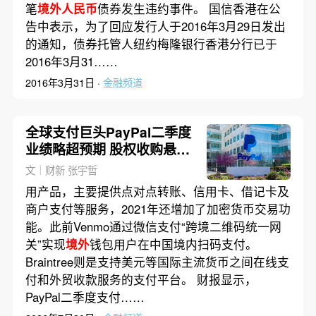
笔
境外人民币
债券发生违约事件。 国信香港在公
告中表示，为了回应发行人于2016年3月29日发出
的通知，债券托管人纽约梅隆银行香港分行已于
2016年3月31……
2016年3月31日 ·
金融频道
全球支付巨头PayPal二季度
业绩略超预期 股权收购悬而
未决
文｜财新 张宇哲
用产品，主要提供点对点转账、信用卡、借记卡及
商户支付等服务，2021年还增加了加密货币交易功
能。此前Venmo通过微信支付“跨境二维码统一网
关”实现
境外
钱包用户在中国境内扫码支付。
Braintree则是支持美元等国际主流货币之间在线支
付和外贸收款服务的支付平台。 财报显示，
PayPal二季度支付……