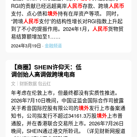
RGI的贡献已经远超离岸
人民币
存款、跨境
人民币
支付、点心债和
境外
持有在岸资产等项。 同时，
“跨境
人民币
支付”的结构性增长对RGI指数上升起
到了不小的提振作用。2024年1月，
人民币
货物贸
易结算额增加至1……
2024年3月19日 ·
金融频道
【商圈】SHEIN许仰天：低
调创始人高调做跨境电商
文｜财新数据 包云红
年考虑在伦敦上市，但最终都没有实质性推进。
2026年7月10日晚间，中国证监会国际合作司披露
关于希音国际控股有限公司的
境外
发行上市备案通
知书，公司拟发行不超过34161.3万股
境外
上市普
通股，并在香港联合交易所上市。2026年7月26日
晚间，SHEIN通过港交所聆讯。（详见财新网报道