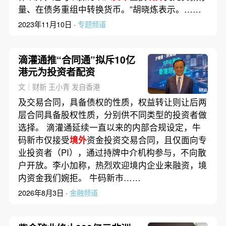
量、在债务重组中转换货币。”胡晓炼表示。……
2023年11月10日 ·
专题频道
滴灌通推“合同通”拟斥10亿
港元为投资者配资
文｜财新 王小青 发自香港
及交易合同，具备债权的性质，权益转让则让后两
层合同具备股权性质，分别供不同类型的投资者做
选择。 滴灌通延续一直以来的内部合规设定，牛
码新市仅接受
境外
资金投资交易合同，且仅面向专
业投资者（PI），通过持牌中介机构参与，不向散
户开放。李小加称，热烈欢迎境内企业来融资，境
内资金我们婉拒。 牛码新市……
2026年8月3日 ·
金融频道