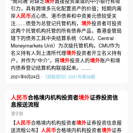
“南向通”对缺乏
境外
直接投资渠道的中小银行有吸
引力，具有跨境多元化配置资产的价值；短期内离
岸
人民币
点心债、港币债券和中资美元债较受关
注……债登为总登记托管机构，
境外
投资者可投资
这两个托管机构托管的所有债券产品，香港金管局
辖下的债务工具中央结算系统（CMU，Central
Moneymarkets Unit）为次级托管机构。CMU作为
名义持有人到上清所代理
境外
投资者开立名义持有
户，并作为“中介”，将
境外
投资人的
境外
账户和境
内债券登记结算机构联接起来。……
2021年9月24日 ·
《财新周刊》2021年第38期
人民币
合格境内机构投资者
境外
证券投资信
息报送流程
潘宇静
【
人民币
合格境内机构投资者
境外
证券投资信息报
送流程公布】
人民币
合格境内机构投资者
境外
证券