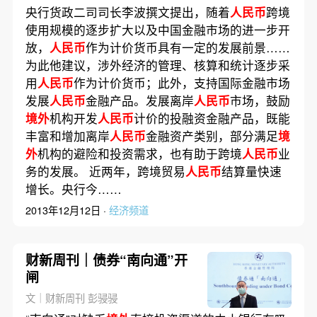
央行货政二司司长李波撰文提出，随着
人民币
跨境
使用规模的逐步扩大以及中国金融市场的进一步开
放，
人民币
作为计价货币具有一定的发展前景……
为此他建议，涉外经济的管理、核算和统计逐步采
用
人民币
作为计价货币；此外，支持国际金融市场
发展
人民币
金融产品。发展离岸
人民币
市场，鼓励
境外
机构开发
人民币
计价的投融资金融产品，既能
丰富和增加离岸
人民币
金融资产类别，部分满足
境
外
机构的避险和投资需求，也有助于跨境
人民币
业
务的发展。 近两年，跨境贸易
人民币
结算量快速
增长。央行今……
2013年12月12日 ·
经济频道
财新周刊｜债券“南向通”开
闸
文｜财新周刊 彭骎骎