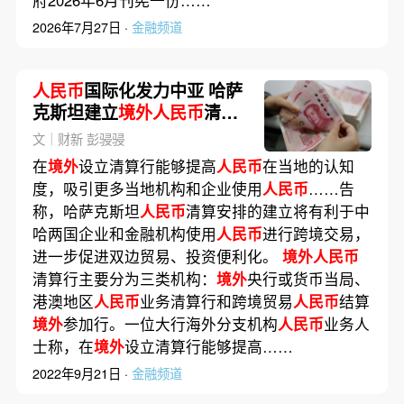
2026年7月27日 ·
金融频道
人民币
国际化发力中亚 哈萨
克斯坦建立
境外人民币
清算
安排
文｜财新 彭骎骎
在
境外
设立清算行能够提高
人民币
在当地的认知
度，吸引更多当地机构和企业使用
人民币
……告
称，哈萨克斯坦
人民币
清算安排的建立将有利于中
哈两国企业和金融机构使用
人民币
进行跨境交易，
进一步促进双边贸易、投资便利化。
境外人民币
清算行主要分为三类机构：
境外
央行或货币当局、
港澳地区
人民币
业务清算行和跨境贸易
人民币
结算
境外
参加行。一位大行海外分支机构
人民币
业务人
士称，在
境外
设立清算行能够提高……
2022年9月21日 ·
金融频道