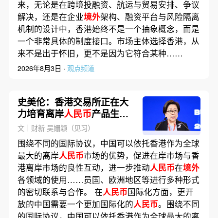
来，无论是在跨境投融资、航运与贸易安排、争议
解决，还是在企业
境外
架构、融资平台与风险隔离
机制的设计中，香港始终不是一个抽象概念，而是
一个非常具体的制度接口。市场主体选择香港，从
来不是出于怀旧，更不是因为它符合某种……
2026年8月3日 ·
观点频道
史美伦：香港交易所正在大
力培育离岸
人民币
产品生态
圈
文｜财新 吴姗颖（见习）
围绕不同的国际协议，中国可以依托香港作为全球
最大的离岸
人民币
市场的优势，促进在岸市场与香
港离岸市场的良性互动，进一步推动
人民币
在
境外
各领域的使用……员国、欧洲地区等进行多种形式
的密切联系与合作。 在
人民币
国际化方面，更开
放的中国需要一个更加国际化的
人民币
。围绕不同
的国际协议，中国可以依托香港作为全球最大的离