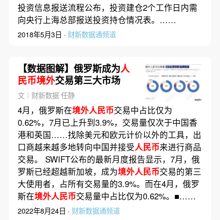
投资信息报送流程公布，投资建仓2个工作日内需
向央行上海总部报送投资持仓情况表。……
2018年5月3日 ·
财新数据通频道
【数据图解】俄罗斯成为
人
民币境外
交易第三大市场
文｜财新数据 任静
4月，俄罗斯在
境外人民币
交易中占比仅为
0.62%，7月已上升到3.9%，交易量仅次于中国香
港和英国……找除美元和欧元计价以外的工具，出
口商越来越多地转向中国并接受
人民币
来进行商品
交易。 SWIFT公布的最新月度报告显示，7月，俄
罗斯已经超越新加坡，成为
境外人民币
交易的第三
大使用者，占所有交易量的3.9%。而在4月，俄罗
斯在
境外人民币
交易量中占比仅为0.62%。■……
2022年8月24日 ·
财新数据通频道