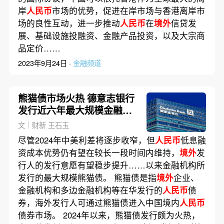
岸
人民币
市场的优势，促进在岸市场与香港离岸市
场的良性互动，进一步推动
人民币
在
境外
信贷发
展、基础设施投融资、金融产品投资，以及大宗商
品定价……
2023年9月24日 ·
金融频道
熊猫债市场火热 德意志银行
发行近六年最大规模金融机
构熊猫债
文｜财新 王石玉
尽管2024年中美利差将逐步收窄，但
人民币
低息融
资成本优势仍有望在较长一段时间内维持，
境外
发
行人的发行意愿有望稳步提升……以来金融机构所
发行的最大规模熊猫债。 熊猫债是指
境外
企业、
金融机构和多边金融机构等在华发行的
人民币
债
券，海外发行人可通过熊猫债进入中国境内
人民币
债券市场。 2024年以来，熊猫债发行颇为火热，