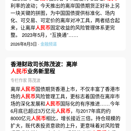
利率的波动；今天推出的离岸国债期货正好补上另
一块关键的拼图，为中国国债提供标准化、场内
化、可交易、可定价的离岸对冲工具，两者结合起
来，让离岸
人民币
固定收益的风险管理体系更完
整。 2023年5月，“互换通”……
2026年8月3日 ·
金融频道
香港财政司长陈茂波：离岸
人民币
业务新里程
专栏作家 陈茂波
离岸
人民币
国债期货香港上市，不仅丰富了香港市
场的
人民币
风险管理工具，更标志着国债在离岸市
场的深化发展和
人民币
国际化的有序推进……今年
6月底已超过3万亿元
人民币
，与2017年底的约
8000亿元
人民币
相比，增长接近三倍。持仓规模的
扩大，既代表投资意欲的上升，更意味着对风险管