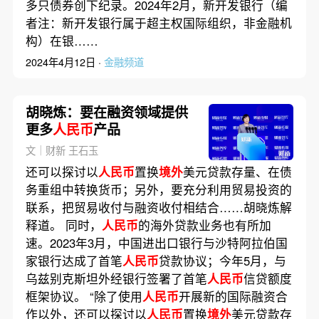
多只债券创下纪录。2024年2月，新开发银行（编
者注：新开发银行属于超主权国际组织，非金融机
构）在银……
2024年4月12日 ·
金融频道
胡晓炼：要在融资领域提供
更多
人民币
产品
文｜财新 王石玉
还可以探讨以
人民币
置换
境外
美元贷款存量、在债
务重组中转换货币；另外，要充分利用贸易投资的
联系，把贸易收付与融资收付相结合……胡晓炼解
释道。 同时，
人民币
的海外贷款业务也有所加
速。2023年3月，中国进出口银行与沙特阿拉伯国
家银行达成了首笔
人民币
贷款协议；今年5月，与
乌兹别克斯坦外经银行签署了首笔
人民币
信贷额度
框架协议。 “除了使用
人民币
开展新的国际融资合
作以外，还可以探讨以
人民币
置换
境外
美元贷款存