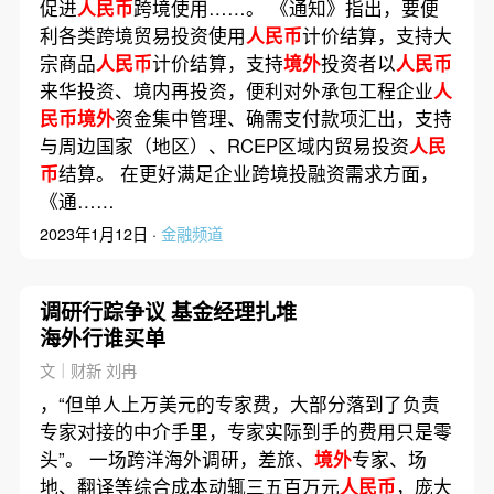
促进
人民币
跨境使用……。 《通知》指出，要便
利各类跨境贸易投资使用
人民币
计价结算，支持大
宗商品
人民币
计价结算，支持
境外
投资者以
人民币
来华投资、境内再投资，便利对外承包工程企业
人
民币境外
资金集中管理、确需支付款项汇出，支持
与周边国家（地区）、RCEP区域内贸易投资
人民
币
结算。 在更好满足企业跨境投融资需求方面，
《通……
2023年1月12日 ·
金融频道
调研行踪争议 基金经理扎堆
海外行谁买单
文｜财新 刘冉
，“但单人上万美元的专家费，大部分落到了负责
专家对接的中介手里，专家实际到手的费用只是零
头”。 一场跨洋海外调研，差旅、
境外
专家、场
地、翻译等综合成本动辄三五百万元
人民币
，庞大