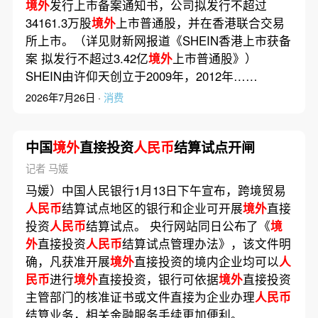
境外
发行上市备案通知书，公司拟发行不超过
34161.3万股
境外
上市普通股，并在香港联合交易
所上市。（详见财新网报道《SHEIN香港上市获备
案 拟发行不超过3.42亿
境外
上市普通股》）
SHEIN由许仰天创立于2009年，2012年……
2026年7月26日 ·
消费
中国
境外
直接投资
人民币
结算试点开闸
记者 马媛
马媛）中国人民银行1月13日下午宣布，跨境贸易
人民币
结算试点地区的银行和企业可开展
境外
直接
投资
人民币
结算试点。 央行网站同日公布了《
境
外
直接投资
人民币
结算试点管理办法》，该文件明
确，凡获准开展
境外
直接投资的境内企业均可以
人
民币
进行
境外
直接投资，银行可依据
境外
直接投资
主管部门的核准证书或文件直接为企业办理
人民币
结算业务，相关金融服务手续更加便利。……