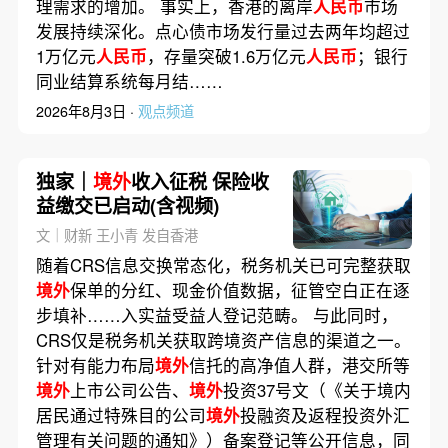
理需求的增加。 事实上，香港的离岸
人民币
市场
发展持续深化。点心债市场发行量过去两年均超过
1万亿元
人民币
，存量突破1.6万亿元
人民币
；银行
同业结算系统每月结……
2026年8月3日 ·
观点频道
独家｜
境外
收入征税 保险收
益缴交已启动(含视频)
文｜财新 王小青 发自香港
随着CRS信息交换常态化，税务机关已可完整获取
境外
保单的分红、现金价值数据，征管空白正在逐
步填补……入实益受益人登记范畴。 与此同时，
CRS仅是税务机关获取跨境资产信息的渠道之一。
针对有能力布局
境外
信托的高净值人群，港交所等
境外
上市公司公告、
境外
投资37号文（《关于境内
居民通过特殊目的公司
境外
投融资及返程投资外汇
管理有关问题的通知》）备案登记等公开信息，同