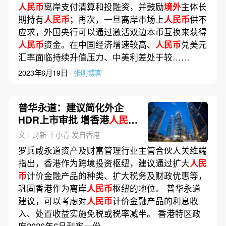
人民币
离岸支付清算和投融资，并鼓励
境外
主体长
期持有
人民币
；再次，一旦离岸市场上
人民币
供不
应求，外国央行可以通过激活双边本币互换来获得
人民币
资金。在中国经济增速较高、
人民币
兑美元
汇率面临持续升值压力、中美利差处于较……
2023年6月19日 ·
张明博客
普华永道：建议简化外企
HDR上市审批 增香港
人民币
产品税务优惠
文｜财新 王小青 发自香港
罗兵咸永道资产及财富管理行业主管合伙人关维端
指出，香港作为跨境投资枢纽，建议通过扩大
人民
币
计价金融产品的种类、扩大税务及财政优惠等，
巩固香港作为离岸
人民币
枢纽的地位。 普华永道
建议，可以考虑对
人民币
计价金融产品的利息收
入、处置收益实施免税或税率减半。 香港特区政
府2026年6月刊宪一份……