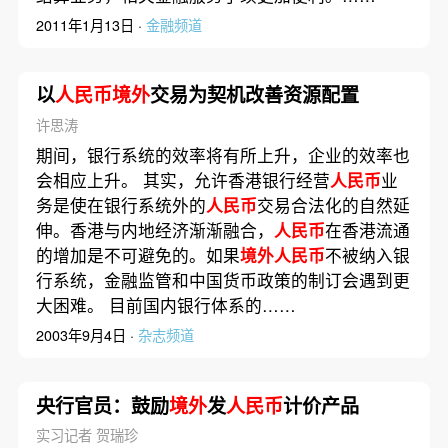
2011年1月13日 ·
金融频道
以
人民币境外
交易为契机改善资源配置
许思涛
期间，银行系统的效率将有所上升，企业的效率也
会相应上升。 其实，允许香港银行经营
人民币
业
务是使在银行系统外的
人民币
交易合法化的自然延
伸。香港与内地经济渐渐融合，
人民币
在香港流通
的增加是不可避免的。如果
境外人民币
不被纳入银
行系统，金融监管和中国货币政策的制订会遇到更
大困难。 目前国内银行体系的……
2003年9月4日 ·
杂志频道
央行官员：鼓励
境外
发
人民币
计价产品
实习记者 贺瑞珍