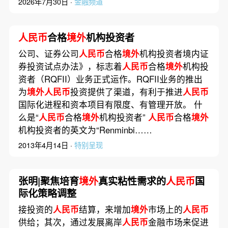
2026年7月30日 ·
金融频道
人民币
合格
境外
机构投资者
公司、证券公司
人民币
合格
境外
机构投资者境内证
券投资试点办法》，标志着
人民币
合格
境外
机构投
资者（RQFII）业务正式运作。RQFII业务的推出
为
境外人民币
投资提供了渠道，有利于推进
人民币
国际化进程和资本项目有限度、有管理开放。 什
么是“
人民币
合格
境外
机构投资者”
人民币
合格
境外
机构投资者的英文为“Renminbi……
2013年4月14日 ·
特别呈现
张明|聚焦培育
境外
真实粘性需求的
人民币
国
际化策略调整
接投资的
人民币
结算，来增加
境外
市场上的
人民币
供给；其次，通过发展离岸
人民币
金融市场来促进