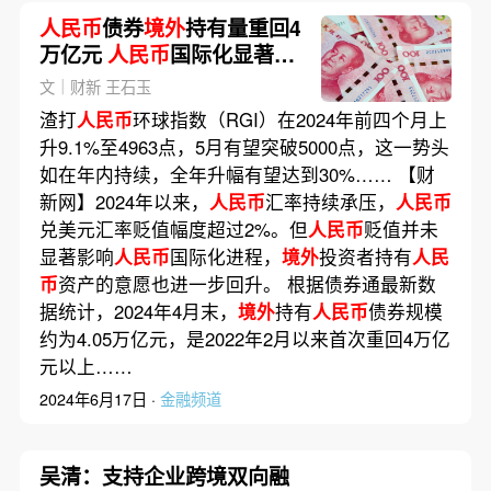
人民币
债券
境外
持有量重回4
万亿元
人民币
国际化显著提
速
文｜财新 王石玉
渣打
人民币
环球指数（RGI）在2024年前四个月上
升9.1%至4963点，5月有望突破5000点，这一势头
如在年内持续，全年升幅有望达到30%…… 【财
新网】2024年以来，
人民币
汇率持续承压，
人民币
兑美元汇率贬值幅度超过2%。但
人民币
贬值并未
显著影响
人民币
国际化进程，
境外
投资者持有
人民
币
资产的意愿也进一步回升。 根据债券通最新数
据统计，2024年4月末，
境外
持有
人民币
债券规模
约为4.05万亿元，是2022年2月以来首次重回4万亿
元以上……
2024年6月17日 ·
金融频道
吴清：支持企业跨境双向融