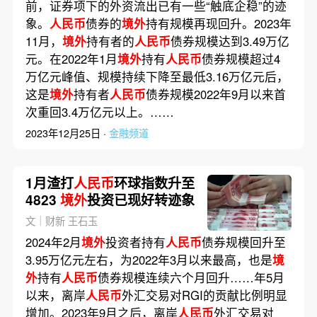
前，证券项下的外资流出已有一些“触底企稳”的迹
象。
人民币
债券的
境外
持有规模再现回升。2023年
11月，
境外
持有者的
人民币
债券规模达到3.49万亿
元。在2022年1月
境外
持有
人民币
债券规模超过4
万亿元峰值、规模持续下降至最低3.16万亿元后，
这是
境外
持有者
人民币
债券规模2022年9月以来首
次重回3.4万亿元以上。……
2023年12月25日 ·
金融频道
1月渣打
人民币
环球指数升至
4823
境外
投资已现好转迹象
文｜财新 王石玉
2024年2月
境外
投资者持有
人民币
债券规模回升至
3.95万亿元左右，为2022年3月以来最高，也是
境
外
持有
人民币
债券规模连续六个月回升……年5月
以来，离岸
人民币
外汇交易对RGI的贡献比例明显
增加。2023年9月之后，离岸
人民币
外汇交易对