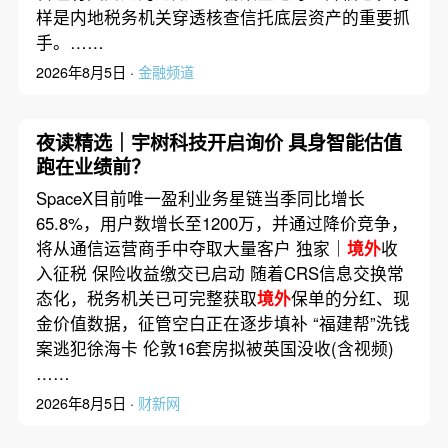
样是内地税务机关穿透核查信托底层资产的重要抓
手。……
2026年8月5日 ·
金融频道
夜读精选｜宇树科技开启询价 具身智能估值
跑在业绩前？
SpaceX目前唯一盈利业务星链当季同比增长
65.8%，用户数增长至1200万，并通过降价竞争，
将从通信运营商手中夺取大量客户 独家｜
境外
收
入征税 保险收益缴交已启动 随着CRS信息交换常
态化，税务机关已可完整获取
境外
保单的分红、现
金价值数据，征管空白正在逐步填补 “福建帮”洗钱
案逃犯徐海卡 伦敦16套房拟被英国没收(含视频)
……
2026年8月5日 ·
财新网