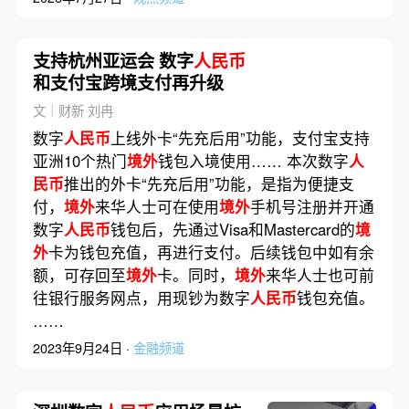
支持杭州亚运会 数字
人民币
和支付宝跨境支付再升级
文｜财新 刘冉
数字
人民币
上线外卡“先充后用”功能，支付宝支持
亚洲10个热门
境外
钱包入境使用…… 本次数字
人
民币
推出的外卡“先充后用”功能，是指为便捷支
付，
境外
来华人士可在使用
境外
手机号注册并开通
数字
人民币
钱包后，先通过Visa和Mastercard的
境
外
卡为钱包充值，再进行支付。后续钱包中如有余
额，可存回至
境外
卡。同时，
境外
来华人士也可前
往银行服务网点，用现钞为数字
人民币
钱包充值。
……
2023年9月24日 ·
金融频道