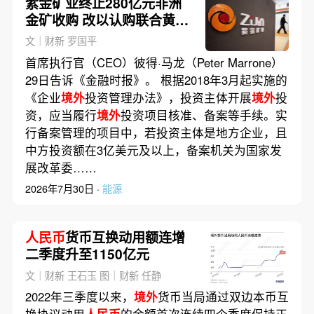
紫金矿业终止280亿元非洲
金矿收购 改以认购联合黄金
9.2%股权｜出海·投资
文｜财新 罗国平
首席执行官（CEO）彼得·马龙（Peter Marrone）
29日告诉《金融时报》。 根据2018年3月起实施的
《企业
境外
投资管理办法》，投资主体开展
境外
投
资，应当履行
境外
投资项目核准、备案等手续。实
行备案管理的项目中，若投资主体是地方企业，且
中方投资额在3亿美元及以上，备案机关为国家发
展改革委……
2026年7月30日 ·
能源
人民币
货币互换动用额连增
二季度升至1150亿元
文｜财新 王石玉 图｜财新 任静
2022年三季度以来，
境外
货币当局通过双边本币互
换协议动用
人民币
的余额首次连续四个季度保持正