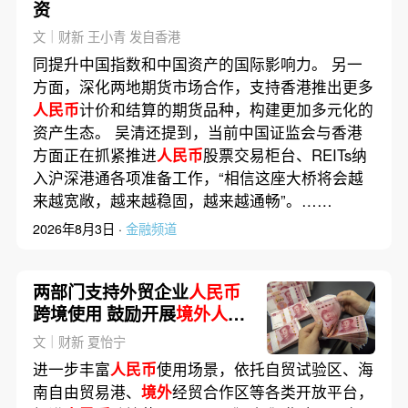
资
文｜财新 王小青 发自香港
同提升中国指数和中国资产的国际影响力。 另一
方面，深化两地期货市场合作，支持香港推出更多
人民币
计价和结算的期货品种，构建更加多元化的
资产生态。 吴清还提到，当前中国证监会与香港
方面正在抓紧推进
人民币
股票交易柜台、REITs纳
入沪深港通各项准备工作，“相信这座大桥将会越
来越宽敞，越来越稳固，越来越通畅”。……
2026年8月3日 ·
金融频道
两部门支持外贸企业
人民币
跨境使用 鼓励开展
境外人民
币
贷款
文｜财新 夏怡宁
进一步丰富
人民币
使用场景，依托自贸试验区、海
南自由贸易港、
境外
经贸合作区等各类开放平台，