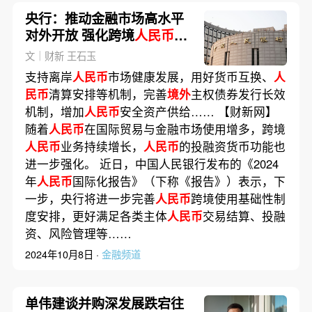
央行：推动金融市场高水平
对外开放 强化跨境
人民币
业
务监管
文｜财新 王石玉
支持离岸
人民币
市场健康发展，用好货币互换、
人
民币
清算安排等机制，完善
境外
主权债券发行长效
机制，增加
人民币
安全资产供给…… 【财新网】
随着
人民币
在国际贸易与金融市场使用增多，跨境
人民币
业务持续增长，
人民币
的投融资货币功能也
进一步强化。 近日，中国人民银行发布的《2024
年
人民币
国际化报告》（下称《报告》）表示，下
一步，央行将进一步完善
人民币
跨境使用基础性制
度安排，更好满足各类主体
人民币
交易结算、投融
资、风险管理等……
2024年10月8日 ·
金融频道
单伟建谈并购深发展跌宕往