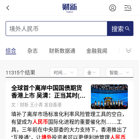
搜索
综合
杂志
财新数据通
金融我闻
财新mini
11315个结果
时间不限
全文
智能排序
全球首个离岸中国国债期货
香港上市 吴清：正当其时(含
视频)
文｜财新 王小青 发自香港
填补了离岸市场标准化利率风险管理工具的空白，
有望成为
人民币
国际化进程的重要催化剂……工
具，三年前在中央部委的大力支持下，香港推出了
“互换通”，让
境外
投资者可以更便利地管理
人民币