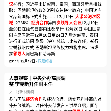
议
举行；习近平出访越南、泰国；西班牙新首相就
职；巴勒斯坦各政治派别商建联合政府；中国速冻
食品新国标正式实施…… 12月19日
大湄公河次区
域
（GMS）
经济合作
第四
次领导人会议
12月19日
至20日在缅甸首都内比都举行 12月20日 中国国家
副主席习近平12月20日至24日先后对越南、泰国
进行正式访问 刚果（金）总统卡比拉连任，举行
宣誓就职仪式 巴勒斯坦民族权力机构主席、法塔
赫
领导人
阿巴斯和哈马斯……
2011年12月17日 ·
政经频道
人事观察｜中央外办高层调
整 李克新升任副主任
文｜财新 林韵诗
参与国际
经济合作
和经济治理，落实互利共赢的对
外开放战略。 时任外交部发言人洪磊介绍，国际