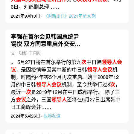
6日，刘鹤副总理……
2021年9月10日 ·
《财新周刊》2021年第36期
李强在首尔会见韩国总统尹
锡悦 双方同意重启外交安全
对话机制
文｜财新 王自励
。 5月27日将在首尔举行的第九
次
中日韩
领导人会
议
，是因疫情等因素中断的中日韩
领导人会议
机
制，时隔约4年零5个月再次重启。始于2008年12
月的中日韩
领导人会议
机制，至今共举行过8
次
，
最近一
次
是2019年12月在中国成都举行。 除了三
方
会议
之外，三国
领导人
还将在5月27日出席韩中
日工商峰会并……
2024年5月26日 ·
世界频道