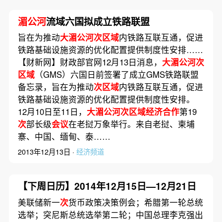
湄公河
流域六国拟成立铁路联盟
旨在为推动
大湄公河次区域
内铁路互联互通，促进
铁路基础设施资源的优化配置提供制度性安排……
【财新网】财政部官网12月13日消息，
大湄公河次
区域
（GMS）六国日前签署了成立GMS铁路联盟
备忘录，旨在为推动
次区域
内铁路互联互通，促进
铁路基础设施资源的优化配置提供制度性安排。
12月10日至11日，
大湄公河次区域经济合作
第19
次
部长级
会议
在老挝万象举行。来自老挝、柬埔
寨、中国、缅甸、泰……
2013年12月13日 ·
经济频道
【下周日历】2014年12月15日—12月21日
美联储新一
次
货币政策决策例会；希腊第一轮总统
选举；突尼斯总统选举第二轮；中国总理李克强出