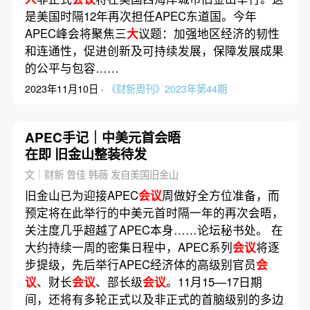
是美国时隔12年再次担任APEC东道国。今年
APEC峰会将聚焦三
大
议题：加强地区经济的韧性
和连通性，促进创新及可持续发展，保障发展成果
的公平与包容……
2023年11月10日 ·
《财新周刊》2023年第44期
APEC手记｜中美元首会晤
在即 旧金山整装待发
文｜财新 曾佳 韩薇 发自美国旧金山
旧金山已为迎接APEC
会议
周做好全方位准备，而
预定将在此举行的中美元首时隔一年的再次会晤，
关注度几乎超越了APEC本身……论坛秘书处。 在
大约持续一周的密集日程中，APEC系列
会议
将逐
步提级，先后举行APEC经济体的高级别官员
会
议
、财长
会议
、部长级
会议
。11月15—17日期
间，还将有多轮正式以及非正式的首脑级别的多边