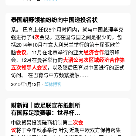
泰国朝野领袖纷纷向中国递投名状
系。 巴育上任仅5个月时间内，就与中国总理李克
强进行了4
次
会见，这在国与国之间是很少的。包
括2014年10月在意大利米兰举行的第十届亚欧首
脑
会议
、11月在北京举行的亚太
经济合作
组织峰
会、12月在曼谷举行的
大湄公河次区域经济合作第
五次领导人会议
，以及随后巴育对中国进行的正式
访问。 在巴育与中方频繁接触……
2015年1月12日 ·
邱林博客
财新闻｜欧足联宣布抵制所
有国际足联赛事：世界杯并
非商品
中欧贸易投资磋商机制第二
次会
议
将于今年秋季举行 针对近期中欧双方保持密集