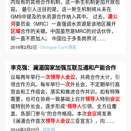
内现有的其他合作机制，这一新生机制更加开放包
容。 最引人注目的是，这一新生机制将从未在
GMS中提及的水资源合作纳入其中。 过去，
湄公
河
委员会（MRC）一直强调水资源是该地区展开
区域
合作的关键。中国虽然是MRC的对话伙伴，
却一直不愿加入。 中国位于多条跨界河……
2016年2月2日 ·
Dialogue Earth博客
李克强：澜湄国家加强互联互通和产能合作
议每两年举行一
次领导人会议
，共商合作大计，引
领合作方向。每年举行一
次
外长会，不定期举行高
官会和工作组会，落实和推进合作共识。如有特殊
需要，也可在协商一致基础上召开
领导人
特别
会议
或特别外长会，逐步形成“
领导人
引领、全方位覆
盖、各部门参与”的合作格局。本次
会议
将发表
《澜湄合作首次
领导人会议
三亚宣言》，向……
2016年3月23日 ·
财新网