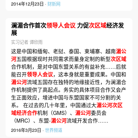
2014年12月23日 ·
财新网
澜湄合作首次
领导人会议
力促
次区域
经济发
展
实习记者 谭欣雨
这是中国和缅甸、老挝、泰国、柬埔寨、越南
湄公
河
五国根据现时共同需求而量身定制的新型
次区域
合作机制，是对中国东盟关系的有益补充……后就
能召开
领导人会议
，这本身就是重要成果。中国和
湄公河
流域五国存在独特的地缘接近性，为澜湄合
作机制提供了高起点。务实的具体项目合作又会产
生正面效应，增进中国与东盟国家不可分割的关
系。 在过去的几十年里，中国通过大
湄公河次区
域经济合作
机制（GMS）、
湄公河
委员会
（MRC）、东盟-
湄公河
流域开发合作……
2016年3月23日 ·
世界频道