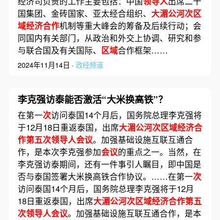
经济司负责的工作主要包括：中国
领导人
出席二十
国集团、金砖国家、亚太经合组织、
大湄公河次区
域经济合作
机制等重大峰会的筹备及后续行动；会
同国内有关部门，从政治和外交上协调、研究和参
与联合国及有关国际、
区域
合作框架……
2024年11月14日 ·
政经频道
李克强访泰能否激活“大米换高铁”？
在第一
次
访问泰国14个月后，国务院总理李克强将
于12月18日重返泰国，出席
大湄公河次区域经济合
作第五次领导人会议
。加强基础设施互联互通合
作，是本次李克强参加
会议
的重点之一。当然，在
李克强访泰期间，还有一件事引人瞩目，即中国是
否与泰国签署大米换高铁合作协议。……在第一
次
访问泰国14个月后，国务院总理李克强将于12月
18日重返泰国，出席
大湄公河次区域经济合作第五
次领导人会议
。加强基础设施互联互通合作，是本