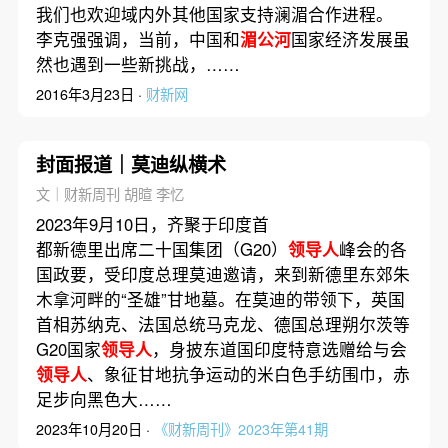
我们也欢迎域内外其他国家支持澜湄合作进程。
李克强强调，当前，中国和
湄公河
国家经济发展虽
然也遇到一些新挑战，……
2016年3月23日 ·
财新网
封面报道｜莫迪纵横术
文｜财新周刊 胡暄 李忆
2023年9月10日，齐聚于印度首
都新德里出席二十国集团（G20）
领导人
峰会的各
国政要，受印度总理莫迪邀请，来到新德里东郊朱
木拿河畔的“圣雄”甘地墓。在莫迪的带领下，英国
首相苏纳克、法国总统马克龙、德国总理朔尔茨等
G20国家
领导人
，身披东道国印度特意选赠给与会
领导人
、象征甘地抗争运动的米白色手纺围巾，赤
足步向黑色大……
2023年10月20日 ·
《财新周刊》2023年第41期