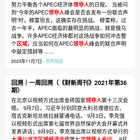
努力平衡各个APEC经济体
领导人
的日程。 当被问
到“今年的APEC
领导人
峰会是否会发布一份联合声
明”时，穆雷坦言，这确实存在挑战。 穆雷称，过
去一年半，APEC面临的最明显的挑战，就是俄乌
战争。许多APEC经济体都对这场战争如何冲击整
个
区域
，应当如何在APEC
领导人
峰会的联合声明
中敲定措辞等……
2023年11月7日 ·
世界频道
回溯｜一周回溯（《财新周刊》2021年第36
期）
在北京以视频方式出席金砖国家
领导人
第十三次会
晤。 9月7日，习近平分别同意大利总理德拉吉、
塔吉克斯坦总统拉赫蒙通电话。 9月3日，李克强
以视频形式出席第七届世界自然保护大会开幕式并
发表讲话；9月9日，李克强出席以视频方式举行的
大湄公河次区域经济合作
第七
次领导人会议
。 9月