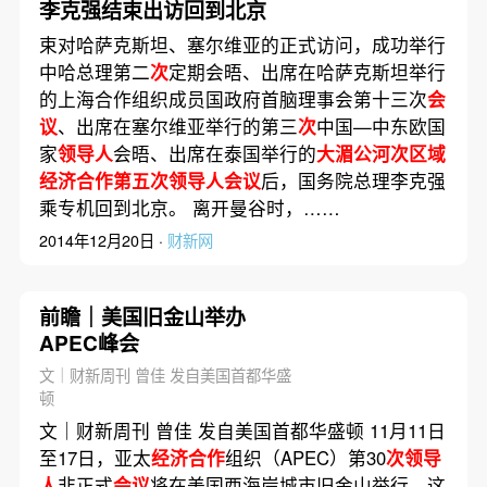
李克强结束出访回到北京
束对哈萨克斯坦、塞尔维亚的正式访问，成功举行
中哈总理第二
次
定期会晤、出席在哈萨克斯坦举行
的上海合作组织成员国政府首脑理事会第十三次
会
议
、出席在塞尔维亚举行的第三
次
中国—中东欧国
家
领导人
会晤、出席在泰国举行的
大湄公河次区域
经济合作第五次领导人会议
后，国务院总理李克强
乘专机回到北京。 离开曼谷时，……
2014年12月20日 ·
财新网
前瞻｜美国旧金山举办
APEC峰会
文｜财新周刊 曾佳 发自美国首都华盛
顿
文｜财新周刊 曾佳 发自美国首都华盛顿 11月11日
至17日，亚太
经济合作
组织（APEC）第30
次领导
人
非正式
会议
将在美国西海岸城市旧金山举行。这