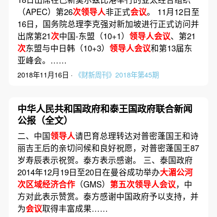
（APEC）第26
次领导人
非正式
会议
。 11月12日至
16日，国务院总理李克强对新加坡进行正式访问并
出席第21
次
中国-东盟（10+1）
领导人会议
、第21
次
东盟与中日韩（10+3）
领导人会议
和第13届东
亚峰会。……
2018年11月16日 ·
《财新周刊》2018年第45期
中华人民共和国政府和泰王国政府联合新闻
公报（全文）
二、中国
领导人
请巴育总理转达对普密蓬国王和诗
丽吉王后的亲切问候和良好祝愿，对普密蓬国王87
岁寿辰表示祝贺。泰方表示感谢。 三、泰国政府
2014年12月19日至20日在曼谷成功举办
大湄公河
次区域经济合作
（GMS）
第五次领导人会议
，中
方对此表示赞赏。泰方感谢中国政府予以支持，并
为
会议
取得丰富成果……