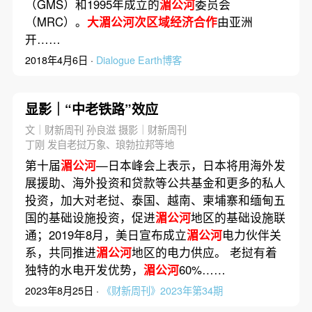
（GMS）和1995年成立的
湄公河
委员会
（MRC）。
大湄公河次区域经济合作
由亚洲
开……
2018年4月6日 ·
Dialogue Earth博客
显影｜“中老铁路”效应
文｜财新周刊 孙良滋 摄影｜财新周刊
丁刚 发自老挝万象、琅勃拉邦等地
第十届
湄公河
—日本峰会上表示，日本将用海外发
展援助、海外投资和贷款等公共基金和更多的私人
投资，加大对老挝、泰国、越南、柬埔寨和缅甸五
国的基础设施投资，促进
湄公河
地区的基础设施联
通；2019年8月，美日宣布成立
湄公河
电力伙伴关
系，共同推进
湄公河
地区的电力供应。 老挝有着
独特的水电开发优势，
湄公河
60%……
2023年8月25日 ·
《财新周刊》2023年第34期