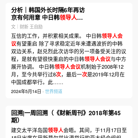
分析｜韩国外长时隔6年再访
京有何用意 中日韩
领导人会
议
能否重启
文｜财新 王自励
互信的工作，并积累相关成果。 中日韩
领导人会
议
有望重启 除了寻求稳定近年来遭遇波折的中韩
双边关系，赵兑烈此次访华的另一项备受关注的议
程，是就有望很快重启的中日韩
领导人会议
与中方
展开协调。 中日韩
领导人会议
机制始于2008年12
月，至今共举行过8
次
，最后一
次
是2019年12月在
中国成都举行。此……
2024年5月14日 ·
世界频道
回溯|一周回溯（《财新周刊》2018年第45
期）
建交太平洋岛国
领导人
会晤。其间，于11月17日至
18日出席在巴新莫尔兹比港举行的亚太经合组织