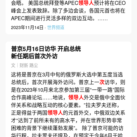
会晤。 美国总统拜登等APEC
领导人
预计将在CEO
峰会上发表致辞。除了多边会谈，各国元首也将在
APEC期间进行灵活多样的双边互动。……
2023年11月14日 ·
世界频道
普京5月16日访华 开启总统
新任期后首次外访
文｜财新 路尘
这将是普京在3月中旬的俄罗斯大选中第五度当选
总统后，首次开展海外访问。普京上一
次
访华，则
是在2023年10月来北京参加第三届“一带一路”国际
合作高峰论坛……地说，
领导人
外交是俄中全面伙
伴关系和战略互动的核心要素。”拉夫罗夫还称，
正是得益于两国
领导人
的元首外交，中俄双边关系
才“达到了前所未有的高水平，并在世界形势非常
困难的背景下继续蓬勃发展”。 除了普京可能的访
华行程，拉夫罗夫还提及，在预定于今年6月于哈