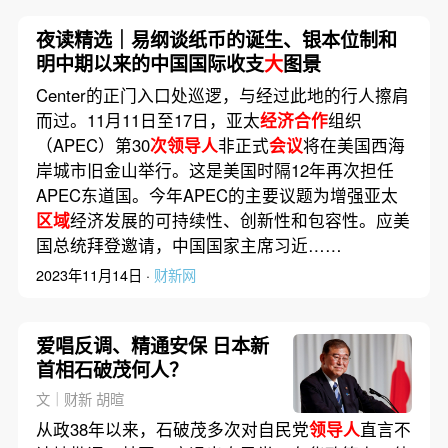
夜读精选｜易纲谈纸币的诞生、银本位制和
明中期以来的中国国际收支
大
图景
Center的正门入口处巡逻，与经过此地的行人擦肩
而过。11月11日至17日，亚太
经济合作
组织
（APEC）第30
次领导人
非正式
会议
将在美国西海
岸城市旧金山举行。这是美国时隔12年再次担任
APEC东道国。今年APEC的主要议题为增强亚太
区域
经济发展的可持续性、创新性和包容性。应美
国总统拜登邀请，中国国家主席习近……
2023年11月14日 ·
财新网
爱唱反调、精通安保 日本新
首相石破茂何人？
文｜财新 胡暄
从政38年以来，石破茂多次对自民党
领导人
直言不