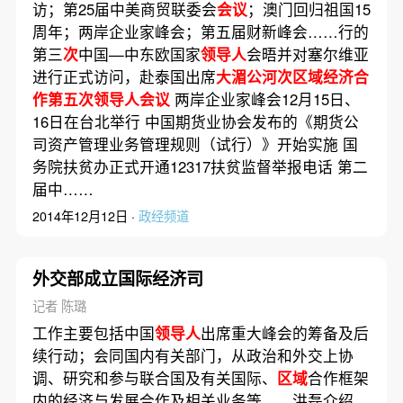
访；第25届中美商贸联委会
会议
；澳门回归祖国15
周年；两岸企业家峰会；第五届财新峰会……行的
第三
次
中国—中东欧国家
领导人
会晤并对塞尔维亚
进行正式访问，赴泰国出席
大湄公河次区域经济合
作第五次领导人会议
两岸企业家峰会12月15日、
16日在台北举行 中国期货业协会发布的《期货公
司资产管理业务管理规则（试行）》开始实施 国
务院扶贫办正式开通12317扶贫监督举报电话 第二
届中……
2014年12月12日 ·
政经频道
外交部成立国际经济司
记者 陈璐
工作主要包括中国
领导人
出席重大峰会的筹备及后
续行动；会同国内有关部门，从政治和外交上协
调、研究和参与联合国及有关国际、
区域
合作框架
内的经济与发展合作及相关业务等……洪磊介绍，