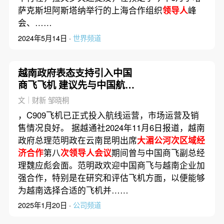
萨克斯坦阿斯塔纳举行的上海合作组织
领导人
峰
会、……
2024年5月14日 ·
世界频道
越南政府表态支持引入中国
商飞飞机 建议先与中国航司
合作试飞
文｜财新 邹晓桐
，C909飞机已正式投入航线运营，市场运营及销
售情况良好。 据越通社2024年11月6日报道，越南
政府总理范明政在云南昆明出席
大湄公河次区域经
济合作
第八
次领导人会议
期间曾与中国商飞副总经
理魏应彪会面。范明政欢迎中国商飞与越南企业加
强合作，特别是在研究和评估飞机方面，以便能够
为越南选择合适的飞机并……
2025年1月20日 ·
公司频道