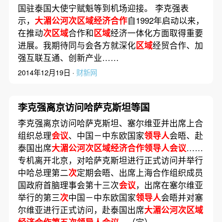
国驻泰国大使宁赋魁等到机场迎接。 李克强表
示，
大湄公河次区域经济合作
自1992年启动以来，
在推动
次区域
合作和
区域
经济一体化方面取得重要
进展。我期待同与会各方就深化
区域
经贸合作、加
强互联互通、创新产业……
2014年12月19日 ·
财新网
李克强离京访问哈萨克斯坦等国
李克强离京访问哈萨克斯坦、塞尔维亚并出席上合
组织总理
会议
、中国－中东欧国家
领导人
会晤、赴
泰国出席
大湄公河次区域经济合作领导人会议
……
专机离开北京，对哈萨克斯坦进行正式访问并举行
中哈总理第二
次
定期会晤、出席上海合作组织成员
国政府首脑理事会第十三次
会议
，出席在塞尔维亚
举行的第三
次
中国－中东欧国家
领导人
会晤并对塞
尔维亚进行正式访问，赴泰国出席
大湄公河次区域