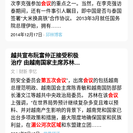
次李克强参加
会议
的重点之一。当然，在李克强访
泰期间，还有一件事引人瞩目，即中国是否与泰国
签署“大米换高铁”合作协议。 2013年3月就任国务
院总理伊始，拥有……
2014年12月17日 ·
邱林博客
越共宣布阮富仲正接受积极
治疗 由越南国家主席苏林指
导越共中央工作
文｜财新 李忆
防安全委员会
第五次会议
”，出席
会议
的包括越南
总理范明政、越南国会主席陈青敏和越南国防部部
长潘文江等越共中央政治局委员。 苏林在该
会议
上强调，“在世界局势预计继续复杂多变且难以预
料、并对越南产生影响的背景下，越南党和国家已
出台多项政策和措施，最大限度地确保国家和民族
利益，在
湄公河次区域
和东盟建立团……