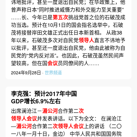
讳地批评，甚至一度退出自民党；在华政策上，他
曾声称日本“同时推进威慑力和外交能力至关重要”
……长、今年已是
第五次
挑战党首之位的石破茂成
功当选。预计在10月1日的国会指名选举中，石破
茂将接替岸田文雄正式出任日本新首相。 从政38
年以来，石破茂多次对自民党
领导人
直言不讳地予
以批评，甚至还一度退出自民党，他由此被称为自
民党的“党内反对派”。也因此，石破茂虽然民间声
望较高，但在国
会议
员同僚间的人……
2024年9月28日 ·
世界频道
李克强：预计2017年中国
GDP增长6.9%左右
出席澜沧江－
湄公河
合作第二
次
领导人会议
并发表讲话。以下为全文： 在澜沧江
—
湄公河
合作第二
次领导人会议
上的讲话 （二〇
一八年一月十日，金边） 中华人民共和国国务院