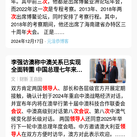
年。其中前三
次
，他都是出席博鳌亚洲论坛年会，
而2022年这一
次
是专程考察。2013年、2018年两
次
出席博鳌论坛，同时安排了考察行程。其中，
2018年的考察期间，他还出席了海南建省办特区三
十周年
大
会。 正是……
2024年12月17日 ·
元淦恭博客
李强访澳称中澳关系已实现
全面转圜 中国总理七年来首
访
文｜财新 王自励
双方肯定两国
领导人
、部长和各层级官方开展定期
接触，确认计划于2024年重启中澳战略经济对话，
并宣布年内将在澳举行第十届中澳科技合作联委会
会议
、中澳高级别对话第八
次会议
、第八
次
中澳气
候变化部长级对话。 两国
领导人
还同意2025年举
行下一轮中澳总理年度会晤。中方邀请澳大利亚
领
导人
在双方方便时访华，澳方对此表示欢迎。……