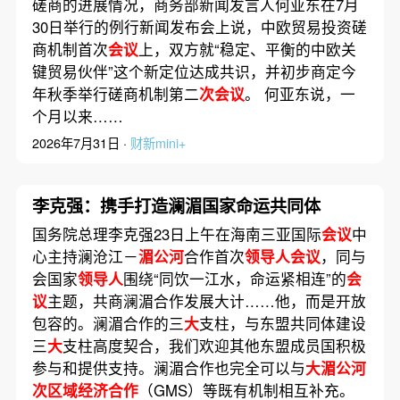
磋商的进展情况，商务部新闻发言人何亚东在7月
30日举行的例行新闻发布会上说，中欧贸易投资磋
商机制首次
会议
上，双方就“稳定、平衡的中欧关
键贸易伙伴”这个新定位达成共识，并初步商定今
年秋季举行磋商机制第二
次会议
。 何亚东说，一
个月以来……
2026年7月31日 ·
财新mini+
李克强：携手打造澜湄国家命运共同体
国务院总理李克强23日上午在海南三亚国际
会议
中
心主持澜沧江－
湄公河
合作首次
领导人会议
，同与
会国家
领导人
围绕“同饮一江水，命运紧相连”的
会
议
主题，共商澜湄合作发展大计……他，而是开放
包容的。澜湄合作的三
大
支柱，与东盟共同体建设
三
大
支柱高度契合，我们欢迎其他东盟成员国积极
参与和提供支持。澜湄合作也完全可以与
大湄公河
次区域经济合作
（GMS）等既有机制相互补充。