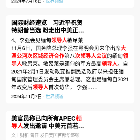
2024年7月18日 ·
世界频道
国际财经速览｜习近平祝贺
特朗普当选 盼走出中美正确
相处之道
4、李强会见缅甸
领导人
敏昂莱
11月6日，国务院总理李强在昆明会见来华出席
大
湄公河次区域经济合作
第八
次领导人会议
的缅甸
领
导人
敏昂莱。敏昂莱是缅甸的军方最高
领导人
，自
2021年2月1日发动政变推翻民选政府以来担任缅
甸国家管理委员会主席兼总理。这也是缅甸自2021
年政变后
领导人
首次访华。 李强……
2024年11月7日 ·
世界频道
美官员称已向所有APEC
领
导人
发出邀请 中美元首若能
会晤意义超越双边
文｜财新 曾佳 发自美国首都华盛顿