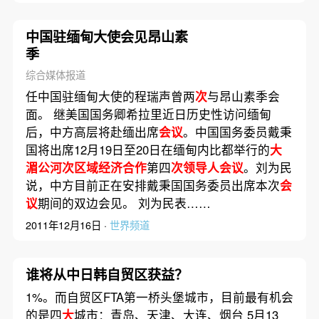
中国驻缅甸大使会见昂山素
季
综合媒体报道
任中国驻缅甸大使的程瑞声曾两
次
与昂山素季会
面。 继美国国务卿希拉里近日历史性访问缅甸
后，中方高层将赴缅出席
会议
。中国国务委员戴秉
国将出席12月19日至20日在缅甸内比都举行的
大
湄公河次区域经济合作
第四
次领导人会议
。刘为民
说，中方目前正在安排戴秉国国务委员出席本次
会
议
期间的双边会见。 刘为民表……
2011年12月16日 ·
世界频道
谁将从中日韩自贸区获益？
1%。而自贸区FTA第一桥头堡城市，目前最有机会
的是四
大
城市：青岛、天津、大连、烟台 5月13