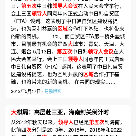
日，
第五次
中日韩
领导人会议
在人民大会堂举行，
会上三国
领导人
同意年内正式启动中日韩自贸区
（FTA）谈判。这表明了中日韩自贸区建设将提
速，也为互利共赢的
区域
合作打下基础，也将带来
的新的商机。……1%。而自贸区FTA第一桥头堡城
市，目前最有机会的是四
大
城市：青岛、天津、大
连、烟台 5月13日，
第五次
中日韩
领导人会议
在人
民大会堂举行，会上三国
领导人
同意年内正式启动
中日韩自贸区（FTA）谈判。这表明了中日韩自贸
区建设将提速，也为互利共赢的
区域
合作打下基
础，也将带来的新的商机。 在共同的现实……
2012年5月17日 ·
易鹏博客
大
棋局：高层赴三亚，海南封关倒计时
从2012年秋天以来，
领导人
已经是
第五次
到海南，
此前四
次
分别是2013年、2015年、2018年和2022