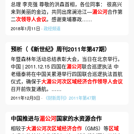
总理 李克强 尊敬的洪森首相，各位同事： 很高兴
来到美丽的金边，共同出席澜沧江—
湄公河
合作第
二
次领导人会议
。感谢柬埔寨政……
2018年1月11日 ·
政经频道
预析（《新世纪》周刊2011年第47期）
年暨森林年活动总结表彰大会，当日在北京举行。
中国 | 2011.12.15 四国在
湄公河
联合巡逻执法 中
老缅泰将在中国关累港举行四国联合巡逻执法首航
仪式，确保于
大湄公河次区域经济合作领导人会议
召开前恢复通航。……
2011年12月3日 ·
《财新周刊》2011年第47期
中国推进与
湄公河
国家的水资源合作
相较于
大湄公河次区域经济合作
（GMS）等
区域