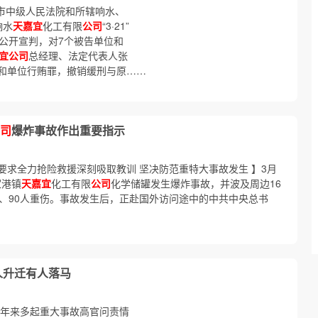
盐城市中级人民法院和所辖响水、
响水
天嘉宜
化工有限
公司
“3·21”
公开宣判，对7个被告单位和
宜公司
总经理、法定代表人张
和单位行贿罪，撤销缓刑与原……
司
爆炸事故作出重要指示
示 要求全力抢险救援深刻吸取教训 坚决防范重特大事故发生 】3月
家港镇
天嘉宜
化工有限
公司
化学储罐发生爆炸事故，并波及周边16
亡、90人重伤。事故发生后，正赴国外访问途中的中共中央总书
人升迁有人落马
近年来多起重大事故高官问责情