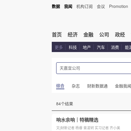
数据
我闻
机构订阅
会议
Promotion
首页
经济
金融
公司
政经
更多
科技
地产
汽车
消费
能
综合
杂志
财新数据通
金融我
84个结果
响水余响｜特稿精选
文|财新记者 杨睿 曾凌轲 实习记者 齐小美