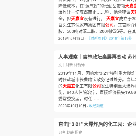
降低成本，在“运气好”的张勤岳带领
天嘉
爆炸让一切戛然而止……称，他曾建议
天
全，但
天嘉宜
没有进行。
天嘉宜
成立于2
巨头江苏倪家巷集团有限
公司
。其官网介
胺、500吨对苯二胺、200吨KSS等。
2019年5月18日 ·
《财新周刊》2019年第19期
人事观察｜吉林政坛高层再变动 苏
文｜财新 林韵诗
2019年11月，因响水“3·21”特别重
时任盐城市长曹路宝政务记过处分。当年3
的
天嘉宜
化工有限
公司
发生特别重大爆炸
伤，640人住院治疗，直接经济损失19.86
委常委换届，时任……
2023年10月10日 ·
政经频道
直击|“3·21”大爆炸后的化工园：
记者 赵静 杨睿