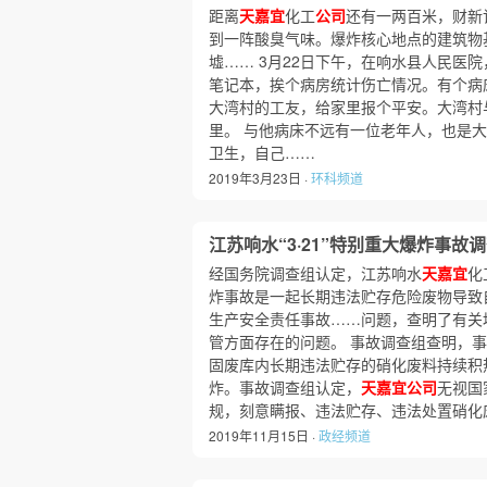
距离
天嘉宜
化工
公司
还有一两百米，财新
到一阵酸臭气味。爆炸核心地点的建筑物
墟…… 3月22日下午，在响水县人民医院
笔记本，挨个病房统计伤亡情况。有个病
大湾村的工友，给家里报个平安。大湾村
里。 与他病床不远有一位老年人，也是
卫生，自己……
2019年3月23日 ·
环科频道
江苏响水“3·21”特别重大爆炸事故
经国务院调查组认定，江苏响水
天嘉宜
化
炸事故是一起长期违法贮存危险废物导致
生产安全责任事故……问题，查明了有关
管方面存在的问题。 事故调查组查明，
固废库内长期违法贮存的硝化废料持续积
炸。事故调查组认定，
天嘉宜公司
无视国
规，刻意瞒报、违法贮存、违法处置硝化
2019年11月15日 ·
政经频道