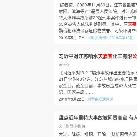
[编者按：2020年11月30日，江苏省
射阳、滨海等7个基层人民法院，对江苏
特大爆炸事故所涉22起刑事案件进行一审
53名被告人依法判处刑罚。其中，原
天嘉
勤岳犯非法储存危险物质罪、污染环境罪
2019年5月17日 ·
《财新周刊》2019年第19期
习近平对江苏响水
天嘉宜
化工有限
公
宋子乔
【习近平对“3·21”爆炸事故作出重要指
21日14时48分许，江苏盐城市响水县陈
家企业。截至目前，事故已造成47人死
记、国家主席……
2019年3月22日 ·
财新数据通频道
盘点近年重特大事故被问责高官 有
文｜财新 林韵诗
大过、降级、撤职、开除。 财新网盘点