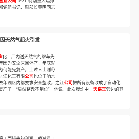
嘉宜公司
“3•21”特别重大爆炸
部党组书记、副部长黄明同志
因天然气起火引发
宜
化工厂内送天然气的罐车先
年因为安全原因停产，年底就
为何能先复产，上述人士则称
苏之江化工有限
公司
也位于响水
去年园区内都要求安全整改，之江
公司
把所有设备改成了自动化
复产了，“显然整改不到位”。他说，此次爆炸中，
天嘉宜
旁边的其
停工而损失的利润，裁减员工