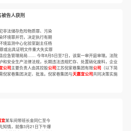
3名被告人获刑
犯非法储存危险物质罪、污染
染环境罪并罚，决定执行有期
环境监测中心化验室副主任杨
件罪或出具证明文件重大失实罪
应急管理局局…… 今年8月5日至7日，该案一审开庭审理。法院
护和安全生产法律法规，长期违法违规贮存、处置硝化废料，企业
宜公司
主要负责人由其控股
公司
江苏倪家巷集团有限
公司
（以下简
需倪家巷集团决定、批准。倪家巷集团与
天嘉宜公司
共同决策实施
嘉宜
某车间带班长金同仁至今
知情，就像3月21日下午爆