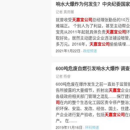
响水大爆炸为何发生？中央纪委国家
记者 黄雨馨
就曾收受
天嘉宜公司
总经理张勤岳的10
难端正。 个别人为了利益，甚至主动帮
宝亮从2011年起就具体负责
天嘉宜公司
环
取好处，居然主动建议企业违法铺设暗管
多万元。2016年，
天嘉宜公司
偷偷填埋…
2021年1月22日 ·
政经频道
600吨危废自燃引发响水大爆炸 调
记者 杨睿
600吨危废在爆炸发生之前一直处于监管
告所披露的大量细节，折射出
天嘉宜
企业
各级政府相关部门管理之混乱……保厅建
司
在内的整个生态化工园区责令停产整治
织环保、安监、发改、经信、国土、住建
产企业进行复产验收，包括
天嘉宜公司
在
产。 在……
2019年11月16日 ·
环科频道