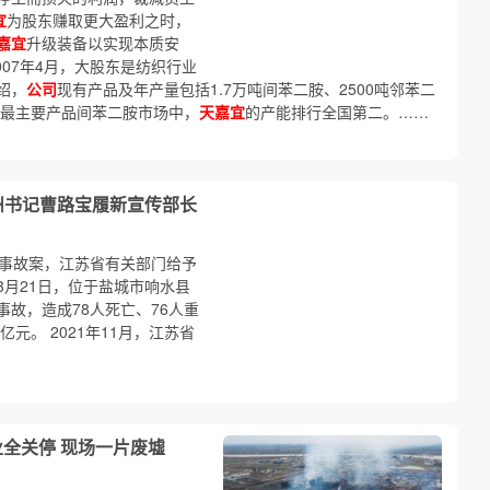
宜
为股东赚取更大盈利之时，
嘉宜
升级装备以实现本质安
007年4月，大股东是纺织行业
绍，
公司
现有产品及年产量包括1.7万吨间苯二胺、2500吨邻苯二
在其最主要产品间苯二胺市场中，
天嘉宜
的产能排行全国第二。……
州书记曹路宝履新宣传部长
大爆炸事故案，江苏省有关部门给予
月21日，位于盐城市响水县
事故，造成78人死亡、76人重
亿元。 2021年11月，江苏省
企业全关停 现场一片废墟