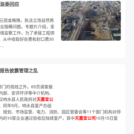
监委回应
万元现金贿赂，执法立场自然再
企业隐瞒问题。专题片介绍，圣
境监察工作，为了承接工程捞
，从中收取好处费和封口费30
…
查报告披露管理之乱
部门的视线之外。65页调查报
内部、安评环评等中介机构、
议响水县人民政府对
天嘉宜公
；同年9月，响水县复产办组
、规划、市场监管、电力、消防、园区管委会等11个部门机构对停
内的10家企业通过验收后陆续复产，其中
天嘉宜公司
10月15日复