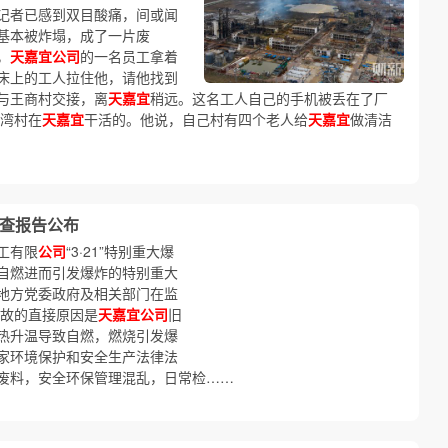
记者已感到双目酸痛，间或闻
基本被炸塌，成了一片废
，
天嘉宜公司
的一名员工拿着
床上的工人拉住他，请他找到
与王商村交接，离
天嘉宜
稍远。这名工人自己的手机被丢在了厂
大湾村在
天嘉宜
干活的。他说，自己村有四个老人给
天嘉宜
做清洁
调查报告公布
工有限
公司
“3·21”特别重大爆
自燃进而引发爆炸的特别重大
地方党委政府及相关部门在监
事故的直接原因是
天嘉宜公司
旧
热升温导致自燃，燃烧引发爆
家环境保护和安全生产法律法
废料，安全环保管理混乱，日常检……