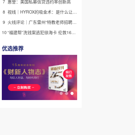
7
惠誉：美国私募信贷违约率创新高
8
视线｜HYROX的吸金术：是什么让中产们甘心“花钱找虐”？
9
火线评论｜广东雷州“特教老师招聘违规”很雷，仍有诸多疑点
10
“福建帮”洗钱案逃犯徐海卡 伦敦16套房拟被英国没收(含视频)
优选推荐