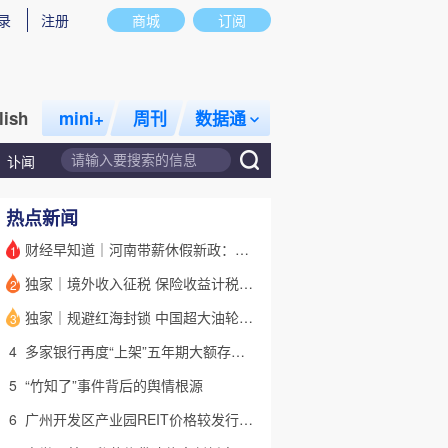
录
注册
商城
订阅
lish
mini+
周刊
数据通
讣闻
热点新闻
财经早知道｜河南带薪休假新政：领导干部带头，全员应休尽休
1
独家｜境外收入征税 保险收益计税详解(含视频)
2
话题
特别呈现
私房课
独家｜规避红海封锁 中国超大油轮停靠埃及绕行非洲
3
4
多家银行再度“上架”五年期大额存单 有何考量？(含视频)
5
“竹知了”事件背后的舆情根源
6
广州开发区产业园REIT价格较发行价“腰斩” 底层资产出租率降至67%