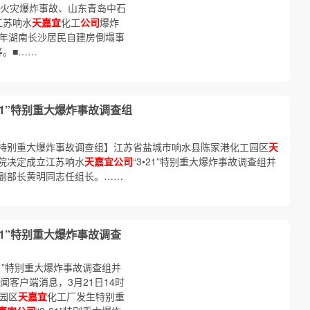
火灾爆炸事故、山东青岛中石
江苏响水
天嘉宜
化工
公司
爆炸
2 年湖南长沙居民自建房倒塌事
等。■……
·21”特别重大爆炸事故调查组
21” 特别重大爆炸事故调查组】江苏省盐城市响水县陈家港化工园区
天
院决定成立江苏响水
天嘉宜公司
“3•21”特别重大爆炸事故调查组并
副部长黄明同志任组长。……
·21”特别重大爆炸事故调查
•21”特别重大爆炸事故调查组并
闻客户端消息，3月21日14时
园区
天嘉宜
化工厂发生特别重