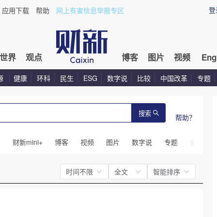
登
应用下载
帮助
网上有害信息举报专区
世界
观点
博客
图片
视频
Eng
源
健康
环科
民生
ESG
数字说
比较
中国改革
专题
搜索
帮助？
闻
财新mini+
博客
视频
图片
数字说
专题
会议
时间不限
全文
智能排序