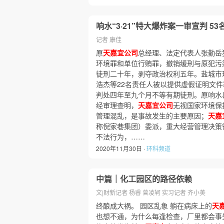
响水“3·21”特大爆炸案一审宣判 5
记者 康佳
原
天嘉宜公司
总经理、法定代表人张勤岳
环境罪和单位行贿罪，撤销缓刑与原犯污
徒刑二十年，剥夺政治权利五年。盐城市
浩杰等22名责任人被以提供虚假证明文
判处四年至九个月不等有期徒刑。原响水县
经审理查明，
天嘉宜公司
无视国家环境保
管理混乱，是事故发生的主要原因；
天嘉
称倪家巷集团）委派，重大经营管理决策
不法行为，……
2020年11月30日 ·
环科频道
中篇｜化工园区的路径依赖
文|财新记者 杨睿 曾凌轲 实习记者 齐小美
终酿成大祸。 园区乱象 躺在病床上的
天
也想不通，为什么每逢检查，厂里都会事先