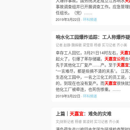
大爆炸事故。国务院决定成立江苏响水
天
事故调查组并已开展调查工作。应急管理
任组长。（完）……
2019年3月22日 ·
环科频道
响水化工园爆炸追踪：工人称爆炸疑
记者 赵静 魏姝敏 梁莹菲 杨睿 实习记者 齐小美
幸存工人回忆，3月21日14时左右，
天嘉
起火了，引爆了苯存储罐。
天嘉宜公司
去
先于其他化工厂复产……产。至于
天嘉宜
“一言难尽，都是些搞不清的关系”。 江
生态化工园中，一名之江化工的员工说，
的，到现在也没有复产。而
天嘉宜
很快就
他化工厂被牵连，也死伤惨重。……
2019年3月22日 ·
环科频道
上篇｜
天嘉宜
：难免的灾难
文|财新记者 杨睿 曾凌轲 实习记者 齐小美
满负荷生产以抢回去年因为环境检查暂时