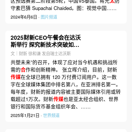
区预选赛第二阶段第5轮，中国VS泰国。蒋光
太
防
守素巴猜 Supachai Chaided。图：视觉中国……
2024年6月6日 ·
图片频道
2025财新CEO午餐会在达沃
斯举行 探究新技术突破如何
冲击全球
文｜财新 徐和谦 发自瑞士达沃斯
共塑未来”的召开，体现了应对当今机遇和挑战所
需的
合
作和创新精神。 张立晖介绍，目前，财新
传媒
在全球已拥有 120 万付费订阅用户。这一数
字在全球媒体集团中排名第八，在亚洲排名第一。
每年度，财新的报道内容被主要国际媒体引用或转
载超过1万次。财新
传媒
也是亚太经合组织、世界
银行和国际货币基金组织年会、……
2025年1月21日 ·
世界频道