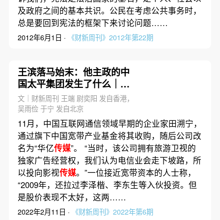
及政府之间的基本共识。公民在考虑公共事务时，
总是要回到宪法的框架下来讨论问题……
2012年6月1日 ·
《财新周刊》2012年第22期
王滨落马始末：他主政的中
国太平集团发生了什么｜市
场解码
文｜财新周刊 王端 尉奕阳 发自香港，
吴雨俭 于宁 发自北京
11月，中国互联网通信领域早期的企业家田溯宁，
通过旗下中国宽带产业基金将其收购，随后公司改
名为“华亿
传媒
”。 “当时，该公司拥有旅游卫视的
独家广告经营权，我们认为电信业会走下坡路，所
以投向影视
传媒
。”一位接近宽带资本的人士称，
“2009年，还拉过李泽楷、李东生等入伙投资。但
是股价表现不太好，这两……
2022年2月11日 ·
《财新周刊》2022年第6期