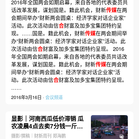
2016年全国两会如期启幕，来自各地的代表委员共
话改革发展，谋划国是。籍此机会，财新
传媒
在两
会期间举办“财新两会圆桌：经济学家对话企业家”
活动。此次活动由信
合
财富及加多宝集团特约呈
现。……国是。籍此机会，财新
传媒
在两会期间举
办“财新两会圆桌：经济学家对话企业家”活动。此
次活动由信
合
财富及加多宝集团特约呈现。 2016
年全国两会如期启幕，来自各地的代表委员共话改
革发展，谋划国是。籍此机会，财新
传媒
在两会期
间举办“财新两会圆桌：经济学家对话企业家”活
动。此次活动由信
合
财富及加多宝集团特约呈现。
……
2016年3月16日 ·
会议频道
显影｜河南西瓜低价滞销 瓜
农凌晨4点去卖7分钱一斤的
瓜(含视频)
摄影/撰稿｜财新周刊 郑海鹏