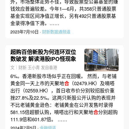
外，市场整体走势不佳，导致股票型公募基金的赚
钱效应普遍较差。今年1—6月，共358只普通股票
基金实现区间净值正增长，另有492只普通股票基
金录得净值下滑。……
2023年7月10日 ·
财新数据通频道
超购百倍新股为何连环双位
数破发 解读港股IPO怪现象
文｜财新 王小青 发自香港
6%。香港新股市场似乎正在回暖。 然而，与老铺
黄金同一天上市的天聚地
合
（02479.HK）及嘀嗒
出行（02559.HK），首日收市价分别较招股价重
挫27.8%及22.5%。这两只新股公开认购的表现并
不比老铺黄金逊色：老铺黄金在公开发售时录得
581.15倍超额认购，嘀嗒出行和天聚地
合
分别超购
111.9倍和601.87倍。 ……
2024年7月5日 ·
金融频道