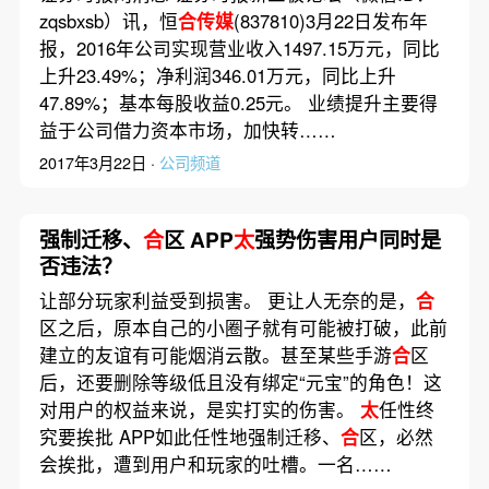
zqsbxsb）讯，恒
合传媒
(837810)3月22日发布年
报，2016年公司实现营业收入1497.15万元，同比
上升23.49%；净利润346.01万元，同比上升
47.89%；基本每股收益0.25元。 业绩提升主要得
益于公司借力资本市场，加快转……
2017年3月22日 ·
公司频道
强制迁移、
合
区 APP
太
强势伤害用户同时是
否违法？
让部分玩家利益受到损害。 更让人无奈的是，
合
区之后，原本自己的小圈子就有可能被打破，此前
建立的友谊有可能烟消云散。甚至某些手游
合
区
后，还要删除等级低且没有绑定“元宝”的角色！这
对用户的权益来说，是实打实的伤害。
太
任性终
究要挨批 APP如此任性地强制迁移、
合
区，必然
会挨批，遭到用户和玩家的吐槽。一名……