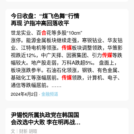
今日收盘：“煤飞色舞”行情
再现 沪指冲高回落收平
世龙实业、百
合
花等多股“10cm”
涨停。能源金属板块继续走强，寒锐钴业、华友钴
业、江特电机等领涨。
传媒
板块调整领跌，华策影
视跌近12%，中广天择、因赛集团、引力
传媒
等跌
幅较大。地产股走弱，万科A跌超5%。 盘面上，
板块涨跌参半。石油石化领涨，钢铁、有色金属、
基础化工等涨幅居前。
传媒
领跌，计算机、电子、
通信等跌幅居前。……
2024年4月2日 ·
金融频道
尹锡悦所属执政党在韩国国
会改选中大败 李在明再战总
统大选机率提高
文｜财新 胡暄