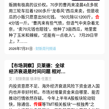
贩拥有极高的议价权。70岁的曹丙来凌晨4点多就
用三轮车拉着1200多斤“龙卷风”西瓜来卖，但是收
瓜的小贩只愿意出50元钱。 “50元除以1200斤，
合
4分钱一斤。”曹丙来有些气愤，但语气中夹杂着无
奈，“卖70元钱也赔钱”。他种了3亩西瓜，地里套
种了玉米和辣椒，“还能有一点收入”。 7月29日早
上，7……
2026年7月31日 ·
财新周刊频道
【市场洞察】贝莱德：全球
经济衰退是时间问题 相对看
好新兴市场股票
文｜财新数据 徐泽怡 任蕙兰
内投资意愿不足、海外经济衰退风险下资金进入国
内也并非好时机，市场对增量资金来自哪里、能否
推动行情依然存疑。 今年上半年A股板块轮动较
快，除通信、
传媒
等TMT相关板块“一枝独秀”之