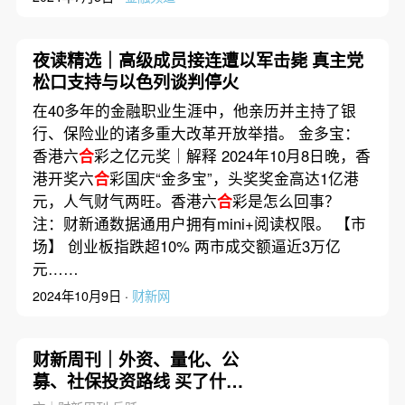
夜读精选｜高级成员接连遭以军击毙 真主党
松口支持与以色列谈判停火
在40多年的金融职业生涯中，他亲历并主持了银
行、保险业的诸多重大改革开放举措。 金多宝：
香港六
合
彩之亿元奖｜解释 2024年10月8日晚，香
港开奖六
合
彩国庆“金多宝”，头奖奖金高达1亿港
元，人气财气两旺。香港六
合
彩是怎么回事？
注：财新通数据通用户拥有mini+阅读权限。 【市
场】 创业板指跌超10% 两市成交额逼近3万亿
元……
2024年10月9日 ·
财新网
财新周刊｜外资、量化、公
募、社保投资路线 买了什么
抛了什么？