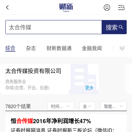
搜索
综合
杂志
财新数据通
金融我闻
财新mini
太合传媒投资有限公司
商务服务业
存续(在营、开业、在册)
更多
7820个结果
时间不限
全文
智能排序
恒
合传媒
2016年净利润增长47%
证券时报网消息 证券时报新三板论坛（微信ID：