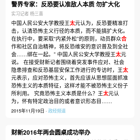
警界专家：反恐要认准敌人本质 勿扩大化
实习记者 杨三喜
中国人民公安大学教授王
太
元认为，反恐要精准打
击，认清恐怖主义行径的本质，而不能搞扩大化。
在执行中，要采取“内紧外松”的原则，动员群众
合
作和社区自治精神，将反恐维安的意识普及到全社
会……绑在一起。” 中国人民公安大学教授王
太
元
说。 在接受财新记者围绕着突发事件应对、社会
隐患排查和反恐基层安保工作进行的专访时，王
太
元表示，应对恐怖主义，首先应该从思想层面抓准
恐怖主义的本质特征，这样才能不被恐怖主义份子
所利用。 究竟恐怖主义本质是什么？王
太
元认
为，怀有特定政治目的或者意识形态目……
2015年11月19日 ·
政经频道
财新2016年两会圆桌成功举办