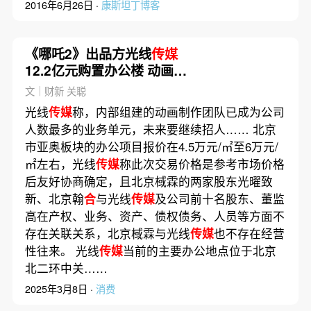
2016年6月26日 ·
康斯坦丁博客
《哪吒2》出品方光线
传媒
12.2亿元购置办公楼 动画团
队继续招人
文｜财新 关聪
光线
传媒
称，内部组建的动画制作团队已成为公司
人数最多的业务单元，未来要继续招人…… 北京
市亚奥板块的办公项目报价在4.5万元/㎡至6万元/
㎡左右，光线
传媒
称此次交易价格是参考市场价格
后友好协商确定，且北京棫霖的两家股东光曜致
新、北京翰
合
与光线
传媒
及公司前十名股东、董监
高在产权、业务、资产、债权债务、人员等方面不
存在关联关系，北京棫霖与光线
传媒
也不存在经营
性往来。 光线
传媒
当前的主要办公地点位于北京
北二环中关……
2025年3月8日 ·
消费