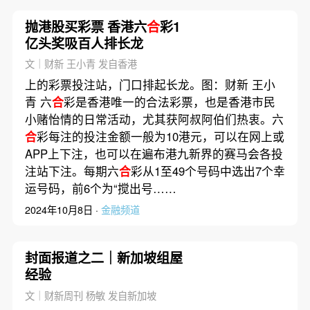
抛港股买彩票 香港六
合
彩1
亿头奖吸百人排长龙
文｜财新 王小青 发自香港
上的彩票投注站，门口排起长龙。图：财新 王小
青 六
合
彩是香港唯一的合法彩票，也是香港市民
小赌怡情的日常活动，尤其获阿叔阿伯们热衷。六
合
彩每注的投注金额一般为10港元，可以在网上或
APP上下注，也可以在遍布港九新界的赛马会各投
注站下注。每期六
合
彩从1至49个号码中选出7个幸
运号码，前6个为“搅出号……
2024年10月8日 ·
金融频道
封面报道之二｜新加坡组屋
经验
文｜财新周刊 杨敏 发自新加坡