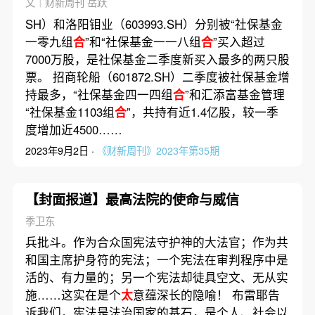
文｜财新周刊 岳跃
SH）和洛阳钼业（603993.SH）分别被“社保基金
一零九组
合
”和“社保基金一一八组
合
”买入超过
7000万股，是社保基金二季度新买入最多的两只股
票。 招商轮船（601872.SH）二季度被社保基金增
持最多，“社保基金四一四组
合
”和汇添富基金管理
“社保基金1103组
合
”，共持有近1.4亿股，较一季
度增加近4500……
2023年9月2日 ·
《财新周刊》2023年第35期
【封面报道】最高法院的使命与威信
季卫东
兵批斗。作为合众国宪法守护神的大法官；作为共
和国主席护身符的宪法；一个宪法在审判程序中是
活的、有力量的；另一个宪法却徒具空文、无从实
施……这实在是个
太
意蕴深长的隐喻！ 布雷耶告
诉我们，宪法是法治国家的基石，是个人、社会以