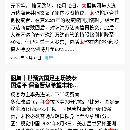
元不等。 峰回路转。12月12日，
太
盟集团与大连
万达商管共同签署了新的投资协议，
太
盟将联合其
他投资者，在其2021年的投资赎回期满时，经大连
万达商管赎回后，对珠海万达商管再投资。此后，
大连万达商管对珠海万达商管的持股比例将降至
40%，但仍为单一大股东；包括
太
盟在内的外部投
资人持股比例将升至60%……
2023年12月30日 ·
地产
图集｜世预赛国足主场被泰
国逼平 保留晋级希望末轮战
韩国
反客为主率先进球，下半场费南
多点球踢飞，拜
合
拉木第78分钟扳平比分，国足最
终主场1:1战平泰国队。国足若想确保晋级18强
赛，末轮必须客场从韩国队身上至少拿到1分。
图：视觉中国 2024年6月6日，美加墨世界杯亚洲