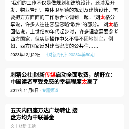
“我们的工作不仅是做规划和建筑设计，还涉及开
发、物业管理、整体卫星镇的规划及建筑设计，需
要把方方面面的工作融合协调到一起。”刘
太
格分
享说，许多人往往容易忽略“软件”的部分。 刘
太
格
回忆说，上世纪60年代起步时，许多理念需要参考
西方国家，但实际操作中又不得不因地制宜。例
如，西方国家反对建高密度的公共住……
2023年12月22日 ·
《财新周刊》2023年第50期
刺猬公社|财新
传媒
启动全面收费，胡舒立：
中国读者享受免费的幸福程度
太
高了
2017年11月6日 ·
专题频道
五天内四座万达广场转让 接
盘方均为中联基金
文｜财新 王婧