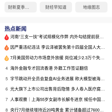
财新夏季峰会
财经早知道
地缘图志
热点新闻
河南“三支一扶”考试规模化作弊 内外勾结提前获取试卷
1
因严重违纪违法 李云泽被罢免第十四届全国人大代表职务
2
7月美国劳动力市场意外放缓 岗位减少2.3万个失业率降至4.1%
3
4
海外金融专才回流香港 外籍工作签证翻倍
5
字节跳动开全员会复盘AI业务进展 称大模型被海外竞对拉开差距
6
光大旗下上市公司出售背后隐情 多人卷入医疗腐败案被查
7
人事观察｜上海55岁女副市长解冬进京 候任中国侨联副主席
8
央行7月继续增持近20吨黄金 累计储备超过7600万盎司