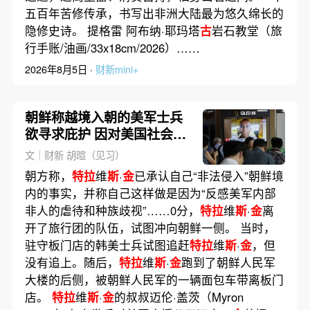
五百年苦修传承，书写出非洲大陆最为悠久绵长的
隐修史诗。 提格雷 阿布纳·耶玛塔
古
岩石教堂（旅
行手账/油画/33x18cm/2026）……
2026年8月5日 ·
财新mini+
朝鲜称越境入朝的美军士兵
欲寻求庇护 因对美国社会
“极度失望”
文｜财新 胡暄（见习）
朝方称，
特拉
维
斯
·
金
已承认自己“非法侵入”朝鲜境
内的事实，并称自己这样做是因为“反感美军内部
非人的虐待和种族歧视”……0分，
特拉
维
斯
·
金
离
开了旅行团的队伍，试图冲向朝鲜一侧。 当时，
驻守板门店的韩美士兵试图追赶
特拉
维
斯
·
金
，但
没有追上。随后，
特拉
维
斯
·
金
跑到了朝鲜人民军
大楼的后侧，被朝鲜人民军的一辆面包车带离板门
店。
特拉
维
斯
·
金
的叔叔迈伦·盖茨（Myron