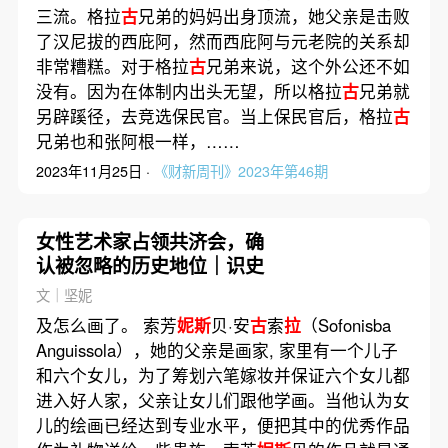
三流。格拉
古
兄弟的妈妈出身顶流，她父亲是击败
了汉尼拔的西庇阿，然而西庇阿与元老院的关系却
非常糟糕。对于格拉
古
兄弟来说，这个外公还不如
没有。因为在体制内出头无望，所以格拉
古
兄弟就
另辟蹊径，去竞选保民官。当上保民官后，格拉
古
兄弟也和张阿根一样，……
2023年11月25日 ·
《财新周刊》2023年第46期
女性艺术家占领共济会，确
认被忽略的历史地位｜识史
文｜坚妮
及怎么画了。 索芳
妮斯
贝·安
古
索
拉
（Sofonisba
Anguissola），她的父亲是画家, 家里有一个儿子
和六个女儿，为了筹划六笔嫁妆并保证六个女儿都
进入好人家，父亲让女儿们跟他学画。当他认为女
儿的绘画已经达到专业水平，便把其中的优秀作品