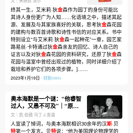
文｜朱迪丝·法尔
终其一生，艾米莉·狄
金
森作为园丁的身份可能比
其诗人身份更广为人知……化语境之中，描述其起
源、发展及与其家族喜好的关联，思考狄
金
森花园
的建构与数百首诗歌和诗性书信的对应关系。书中
特别设立“与艾米莉·狄
金
森一起种花”一章，园艺家
路易丝·卡特通过狄
金
森亲友的回忆、诗人自己的
证言以及对狄
金
森花园的资料研究，还原了狄
金
森
花园与温室中曾经出现过的植物，同时详细介绍了
栽培和养护它们的各项步骤。]……
2023年1月19日 ·
财新mini+
奥本海默是一个谜：“他睿智
过人，又愚不可及”｜“原子
弹之父”的胜利和悲剧②
文｜凯·伯德 马丁·J.舍温
人宣读了悼词，与奥本海默相识30余年的汉
斯
·贝
特
第一个发言。贝
特
说：“他为美国理论物理学的