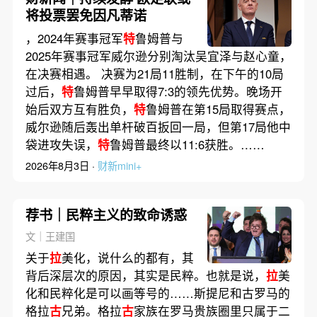
将投票罢免因凡蒂诺
，2024年赛事冠军
特
鲁姆普与
2025年赛事冠军威尔逊分别淘汰吴宜泽与赵心童，
在决赛相遇。 决赛为21局11胜制，在下午的10局
过后，
特
鲁姆普早早取得7:3的领先优势。晚场开
始后双方互有胜负，
特
鲁姆普在第15局取得赛点，
威尔逊随后轰出单杆破百扳回一局，但第17局他中
袋进攻失误，
特
鲁姆普最终以11:6获胜。……
2026年8月3日 ·
财新mini+
荐书｜民粹主义的致命诱惑
文｜王建国
关于
拉
美化，说什么的都有，其
背后深层次的原因，其实是民粹。也就是说，
拉
美
化和民粹化是可以画等号的……斯提尼和古罗马的
格拉
古
兄弟。格拉
古
家族在罗马贵族圈里只属于二