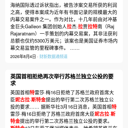
海纳国际透过诉状指出，被告涉案交易所获的利润
之高，使得本案成为近年有书面记录的规模最大的
内幕交易案件之一。作为对比，十几年前由对冲基
金巨头Galleon 集团创始人
拉
杰·
拉
贾
拉特
南（Raj
Rajaratnam）一手策划的内幕交易案，其非法获利
总额也仅约5300万美元；该案也是美国证券市场内
幕交易监管的里程碑事件。 ……
2026年8月4日 ·
财新数据通频道
英国首相拒绝再次举行苏格兰独立公投的要
求
英国首相
特
雷莎·梅16日拒绝了苏格兰政府首席大
臣
妮古拉
·
斯特金
提出的举行第二次苏格兰独立公
投的要求…… 据新华社3月16日消息，英国首相
特
雷莎·梅16日拒绝了苏格兰政府首席大臣
妮古拉
·
斯
特金
提出的举行第二次苏格兰独立公投的要求。