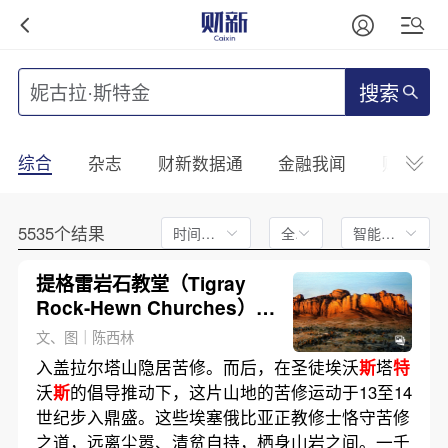
搜索
综合
杂志
财新数据通
金融我闻
财新mini
5535个结果
时间不限
全文
智能排序
提格雷岩石教堂（Tigray
Rock-Hewn Churches）
—— 苦修者的一诺一生｜画
文、图｜陈西林
驿
入盖拉尔塔山隐居苦修。而后，在圣徒埃沃
斯
塔
特
沃
斯
的倡导推动下，这片山地的苦修运动于13至14
世纪步入鼎盛。这些埃塞俄比亚正教修士恪守苦修
之道，远离尘嚣、清贫自持，栖身山岩之间。一千