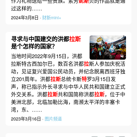
作为礼物送给一些贵族。索芳
妮斯
贝的作品就是通
过这样的……
2024年3月8日 ·
财新mini+
寻求与中国建交的洪都
拉斯
是个怎样的国家？
当地时间2022年9月15日，洪都
拉斯特古西加尔巴，数百名洪都
拉
斯人参加庆祝活
动，见证复兴爱国公民动员，并纪念脱离西班牙独
立201周年。洪都
拉斯
总统卡斯
特
罗3月15日发
声，称已指示外长寻求与中华人民共和国建立正式
外交关系。洪都
拉斯
共和国简称洪都
拉斯
，位于中
美洲北部，北临加勒比海，南濒太平洋的丰塞卡
湾，东、……
2023年3月16日 ·
图片频道