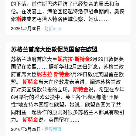
的下落，前往斯巴达拜访了已经复合的墨氏和海
伦。在晚宴上，海伦回忆起特洛伊战争期间，奥德
修
斯
装成乞丐潜入特洛伊城侦察，她认……
2026年7月30日 ·
财新mini+
苏格兰首席大臣敦促英国留在欧盟
苏格兰政府首席大臣
妮古拉
·
斯特金
2月29日敦促英
国留在欧盟…… 据新华社2月29日消息，苏格兰政
府首席大臣
妮古拉
·
斯特金
2月29日敦促英国留在欧
盟。
斯特金
当天在伦敦发表演讲，阐述苏格兰政
府对英国脱欧公投的立场。
斯特金
说，希望在今年
6月举行的脱欧公投中，英国各个地区都能“压倒
性”地支持本国留在欧盟。她说，欧盟各国为了共
同利益一起协作的原则对很多苏格兰人都具有吸引
力。
斯特金
说，英国留在……
2016年2月29日 ·
世界频道