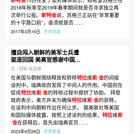
斯特金
13日在爱丁堡对媒体表示，她希望苏格兰在
2018年秋季至2019年春季期间就是否寻求独立再
次举行公投。
斯特金
说，苏格兰正站在“非常重要
的十字路口前”，亟须就是否……
2017年3月16日 ·
世界频道
擅自闯入朝鲜的美军士兵遭
驱逐回国 美高官感谢中国提
供过境便利
文｜财新 侯吴婷
在美国与朝鲜围绕释放和转移
特拉
维
斯
·
金
的间接
谈判中，瑞典政府发挥了中间人的作用。中国则在
促成
特拉
维
斯
·
金
的转移过程中提供了协助。 拜登
政府表示，美方并未为确保
特拉
维
斯
·
金
的获释，
在谈判中向朝鲜作出任何让步。 据美联社等美国
和国际媒体披露，按照上述谈判的结果，
特拉
维
斯
·
金
在获释后，首先由瑞典官员……
2023年9月28日 ·
世界频道