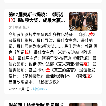
第97届奥斯卡揭晓：《阿诺
拉
》揽5项大奖，成最大赢家
｜影视
文｜财新 杨涵
今年获奖影片类型呈现出多样化特征。《阿诺
拉
》
获得最佳影片、最佳导演、最佳女主角、最佳剪
辑、最佳原创剧本5项大奖…… 最佳导演：肖恩·贝
克《阿诺
拉
》 最佳女主角：米奇·麦迪森《阿诺
拉
》 最佳男主角：阿德里安·布罗迪《粗野派》 最
佳女配角：佐伊·索尔达娜《艾米莉亚·佩雷
斯
》 最
佳男配角：基兰·卡尔
金
《真正的痛苦》 最佳妆发
设计：《某种物质》 最佳原创剧本：《阿诺
拉
》
最佳改编剧本：《秘密会议》……
2025年3月3日 ·
财新mini+
财新闻｜持续发酵 欧足联或