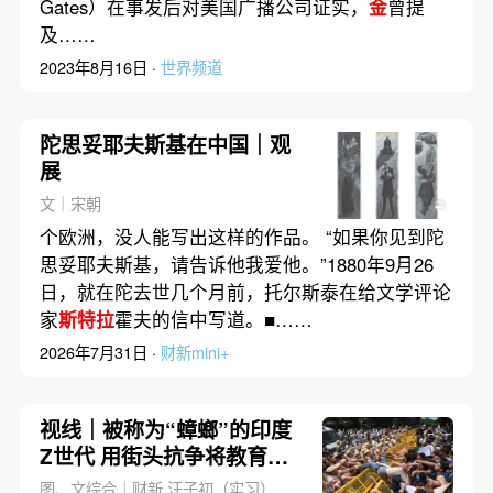
Gates）在事发后对美国广播公司证实，
金
曾提
及……
2023年8月16日 ·
世界频道
陀思妥耶夫斯基在中国｜观
展
文｜宋朝
个欧洲，没人能写出这样的作品。 “如果你见到陀
思妥耶夫斯基，请告诉他我爱他。”1880年9月26
日，就在陀去世几个月前，托尔斯泰在给文学评论
家
斯特拉
霍夫的信中写道。■……
2026年7月31日 ·
财新mini+
视线｜被称为“蟑螂”的印度
Z世代 用街头抗争将教育部
长拱下台
图、文综合｜财新 汪子初（实习）