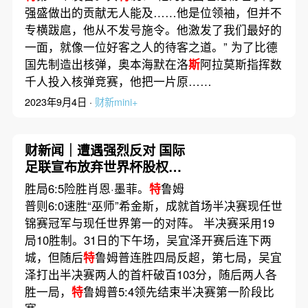
强盛做出的贡献无人能及……他是位领袖，但并不
专横跋扈，他从不发号施令。他激发了我们最好的
一面，就像一位好客之人的待客之道。” 为了比德
国先制造出核弹，奥本海默在洛
斯
阿拉莫斯指挥数
千人投入核弹竞赛，他把一片原……
2023年9月4日 ·
财新mini+
财新闻｜遭遇强烈反对 国际
足联宣布放弃世界杯股权出
售项目
胜局6:5险胜肖恩·墨菲。
特
鲁姆
普则6:0速胜“巫师”希金斯，成就首场半决赛现任世
锦赛冠军与现任世界第一的对阵。 半决赛采用19
局10胜制。31日的下午场，吴宜泽开赛后连下两
城，但随后
特
鲁姆普连胜四局反超，第七局，吴宜
泽打出半决赛两人的首杆破百103分，随后两人各
胜一局，
特
鲁姆普5:4领先结束半决赛第一阶段比