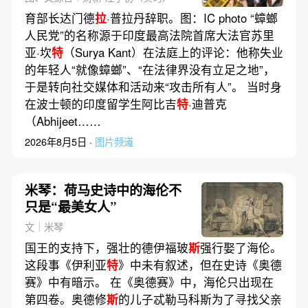
育部长达门德
拉
·普拉丹辞职。图：IC photo “蟑螂
人民党”的名称源于印度最高法院首席大法官苏里
亚·坎
特
（Surya Kant）在法庭上的评论：他称失业
的年轻人“就像蟑螂”、“在法律界没有立足之地”，
于是转向社交媒体和活动来“攻击所有人”。 当时身
在波士顿的印度留学生阿比吉
特
·迪普克
（Abhijeet……
2026年8月5日 ·
图片频道
米琴：荷马史诗中的海伦不
只是“最美女人”
文｜米琴
国王的支持下，强壮的德伊福玻
斯
强行娶了海伦。
这段事《伊利亚
特
》中未有叙述，但在史诗《奥德
赛》中有暗示。 在《奥德赛》中，海伦只出现在
第四卷。奥德修
斯
的儿子忒勒马科斯为了寻找父亲