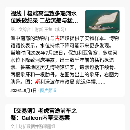
视线｜极端高温致多瑙河水
位跌破纪录 二战沉船与猛犸
象化石接连露出
图、文综合｜财新 王莹（实习）
洲中南部的动物群与
古
环境提供了实物样本。博物
馆馆长表示，水位持续下降可能带来更多发现。
当地时间2026年7月28日，保加利亚鲁塞，多瑙河
水位下降致河床裸露，出土数千年前的猛犸象遗
骸。鲁塞地区历史博物馆证实，遗骸包括下颌骨、
两根象牙和一根肋骨。左图为出土的象牙，右图为
肋骨。图：
斯
利沃波尔市政局 航运停摆……
2026年8月1日 ·
图片频道
【交易簿】老虎富途前车之
鉴：Galleon内幕交易案
文｜财新数据并购课题组