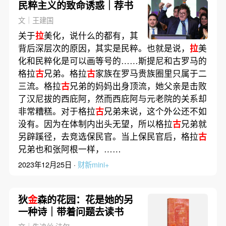
民粹主义的致命诱惑｜荐书
文｜王建国
关于
拉
美化，说什么的都有，其
背后深层次的原因，其实是民粹。也就是说，
拉
美
化和民粹化是可以画等号的……斯提尼和古罗马的
格拉
古
兄弟。格拉
古
家族在罗马贵族圈里只属于二
三流。格拉
古
兄弟的妈妈出身顶流，她父亲是击败
了汉尼拔的西庇阿，然而西庇阿与元老院的关系却
非常糟糕。对于格拉
古
兄弟来说，这个外公还不如
没有。因为在体制内出头无望，所以格拉
古
兄弟就
另辟蹊径，去竞选保民官。当上保民官后，格拉
古
兄弟也和张阿根一样，……
2023年12月25日 ·
财新mini+
狄
金
森的花园：花是她的另
一种诗｜带着问题去读书