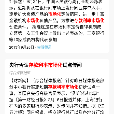
红毓然）9月24日，中国人民银行副行长胡晓炼表
示，近期将从在银行间市场上发行同业存单入手，
逐步扩大负债产品的
市场化
定价范围，进一步丰富
金融机构
市场化
负债产品，为推进
存款利率市场化
创造条件。 胡晓炼是在市场利率定价自律机制成
立暨第一次工作会议上做出上述表态的，工商银行
等10家成员机构代表参加……
2013年9月26日 ·
金融频道
央行否认
存款利率市场化
试点传闻
综合媒体报道
【财新网】（综合媒体报道）针对昨日媒体报道部
分中小银行实施短期
存款利率市场化
初步试点一
事，某匿名央行高级官员表示，“没听说过此事”。
据《第一财经日报》2月16日报道并称，上海银行
在内的多家银行均表示，对传闻并不知情。据《证
券时报》同日报道，招商银行总行以及各地分行均