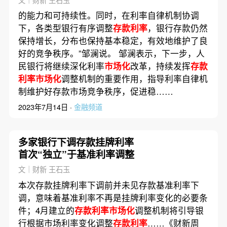
文｜财新 王石玉
的能力和可持续性。同时，在利率自律机制协调
下，各类型银行有序调整
存款利率
，银行存款仍然
保持增长，分布也保持基本稳定，有效地维护了良
好的竞争秩序。”邹澜说。 邹澜表示，下一步，人
民银行将继续深化利率
市场化
改革，持续发挥
存款
利率市场化
调整机制的重要作用，指导利率自律机
制维护好存款市场竞争秩序，促进稳……
2023年7月14日 ·
金融频道
多家银行下调存款挂牌利率
首次“独立”于基准利率调整
文｜财新 王石玉
本次存款挂牌利率下调前并未见存款基准利率下
调，意味着基准利率不再是挂牌利率变化的必要条
件；4月建立的
存款利率市场化
调整机制将引导银
行根据市场利率变化调整
存款利率
……《财新周