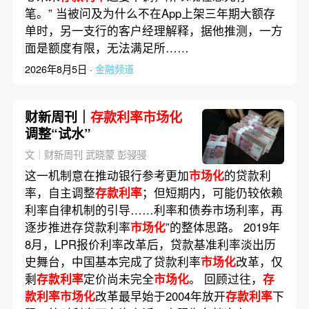
笔。” 当被问及为什么不在App上架三年期大额存
单时，另一支行的客户经理解释，据他推测，一方
面是额度有限，无法满足所……
2026年8月5日 ·
金融频道
财新周刊｜
存款利率市场化
调整“试水”
文｜财新周刊 武晓蒙 彭骎骎
这一机制意在推动银行参考更加
市场化
的贷款利
率，自主调整
存款利率
；但短期内，可能仍较依赖
利率自律机制的引导……利率和债券市场利率，再
逐步推进存贷款利率
市场化
”的整体思路。 2019年
8月，LPR报价利率改革后，贷款基准利率淡出历
史舞台，中国基本完成了贷款利率
市场化
改革，仅
剩
存款利率
定价尚未完全
市场化
。 回顾过往，
存
款利率市场化
改革最早始于2004年放开
存款利率
下