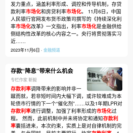
发力重点，涵盖利率形成、调控和传导机制，存贷
款利率
市场化
和房贷利率
市场化
。 11月6日，中国
人民银行官网发布货币政策司撰写的《持续深化利
率
市场化
改革》一文指出，利率
市场化
是金融供给
侧结构性改革的核心内容之一。央行将贯彻落实习
近……
2023年11月6日 ·
金融频道
存款“降息”带来什么机会
专栏作家 靳毅
存款利率
调降带来的影响并非一
蹴而就，若非短时间内大幅下调，或许较难成为本
轮债市行情的下一个“催化剂”……以及1年期LPR对
存款利率
进行调整，加强了利率形成的
市场化
过
程。 然而，此前机制中并未将协定和通知
存款利
率
囊括进来，本次约束，实质上是对自律机制的完