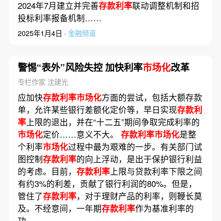
2024年7月建立并完善
存款利率
联动调整机制和招
投标利率报备机制……
2025年1月4日 ·
金融频道
警惕“表外”风险失控 加快利率
市场化
改革
专栏作家 沈建光
应加快
存款利率市场化
方面的尝试，包括大额存款
单，允许某些银行差额化定价等，早日实现
存款利
率
上限的退出，并在“十二五”期间争取完成利率的
市场化
定价……意义不大。
存款利率市场化
是整
个利率
市场化
过程中最为艰难的一步。有关部门试
图控制
存款利率
的向上浮动，是出于保护银行利益
的考虑。目前，
存款利率
上限与贷款利率下限之间
有约3%的利差，贡献了银行利润的80%。但是，
管住了
存款利率
，对于理财产品的利率，则鞭长莫
及。不经意间，一年期
存款利率
作为基准利率的
功……