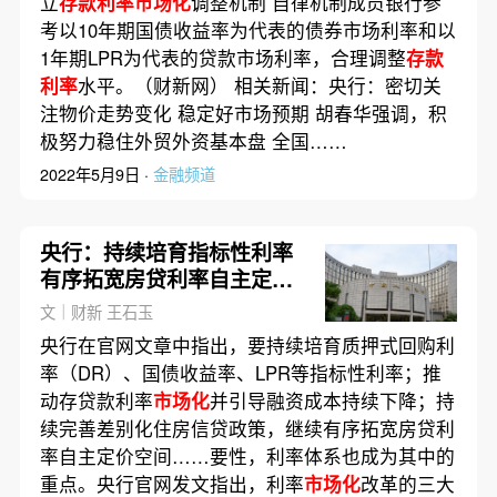
立
存款利率市场化
调整机制 自律机制成员银行参
考以10年期国债收益率为代表的债券市场利率和以
1年期LPR为代表的贷款市场利率，合理调整
存款
利率
水平。（财新网） 相关新闻：央行：密切关
注物价走势变化 稳定好市场预期 胡春华强调，积
极努力稳住外贸外资基本盘 全国……
2022年5月9日 ·
金融频道
央行：持续培育指标性利率
有序拓宽房贷利率自主定价
空间
文｜财新 王石玉
央行在官网文章中指出，要持续培育质押式回购利
率（DR）、国债收益率、LPR等指标性利率；推
动存贷款利率
市场化
并引导融资成本持续下降；持
续完善差别化住房信贷政策，继续有序拓宽房贷利
率自主定价空间……要性，利率体系也成为其中的
重点。央行官网发文指出，利率
市场化
改革的三大