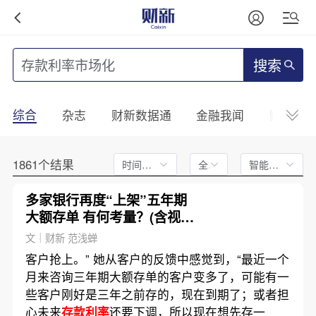
搜索
综合
杂志
财新数据通
金融我闻
财新mini
1861个结果
时间不限
全文
智能排序
多家银行再度“上架”五年期
大额存单 有何考量？(含视
频)
文｜财新 范浅蝉
客户抢上。” 她从客户的反馈中感觉到，“最近一个
月来咨询三年期大额存单的客户变多了，可能有一
些客户刚好是三年之前存的，现在到期了；或者担
心未来
存款利率
还要下调，所以现在想先存一