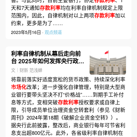
善。与此同时，目前主要银行，协定
存款利率
、1
天和7天通知
存款利率
均在利率自律机制规定上限
范围内，因此，自律机制对以上两项
存款利率
加以
约束，更多是为了……
2023年5月16日 ·
观点频道
利率自律机制从幕后走向前
台 2025年如何发挥央行政策
助手职责？
文｜财新 范浅蝉
将靠前落实好适度宽松的货币政策、持续深化利率
市场化
改革；进一步强化自律管理，特别是大型商
业银行要带头坚决不打“价格战”……到期手工补付
息等方式，变相突破
存款利率
授权要求或自律上
限，引导成员单位治理资金空转套利（参见《财新
周刊》2024年第18期《破解企业资金空转》）。
据央行此前披露，整改后，商业银行每年可节省利
息支出超800亿元。此外，各省级利率自律机制在