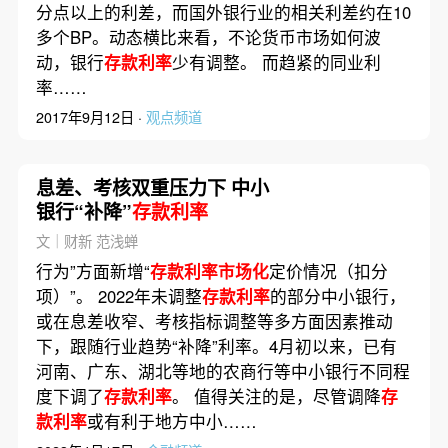
分点以上的利差，而国外银行业的相关利差约在10
多个BP。动态横比来看，不论货币市场如何波
动，银行
存款利率
少有调整。 而趋紧的同业利
率……
2017年9月12日 ·
观点频道
息差、考核双重压力下 中小
银行“补降”
存款利率
文｜财新 范浅蝉
行为”方面新增“
存款利率市场化
定价情况（扣分
项）”。 2022年未调整
存款利率
的部分中小银行，
或在息差收窄、考核指标调整等多方面因素推动
下，跟随行业趋势“补降”利率。4月初以来，已有
河南、广东、湖北等地的农商行等中小银行不同程
度下调了
存款利率
。 值得关注的是，尽管调降
存
款利率
或有利于地方中小……