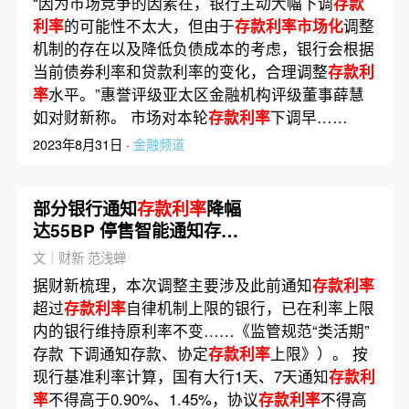
“因为市场竞争的因素在，银行主动大幅下调
存款
利率
的可能性不太大，但由于
存款利率市场化
调整
机制的存在以及降低负债成本的考虑，银行会根据
当前债券利率和贷款利率的变化，合理调整
存款利
率
水平。”惠誉评级亚太区金融机构评级董事薛慧
如对财新称。 市场对本轮
存款利率
下调早……
2023年8月31日 ·
金融频道
部分银行通知
存款利率
降幅
达55BP 停售智能通知存款
产品
文｜财新 范浅蝉
据财新梳理，本次调整主要涉及此前通知
存款利率
超过
存款利率
自律机制上限的银行，已在利率上限
内的银行维持原利率不变……《监管规范“类活期”
存款 下调通知存款、协定
存款利率
上限》）。 按
现行基准利率计算，国有大行1天、7天通知
存款利
率
不得高于0.90%、1.45%，协议
存款利率
不得高