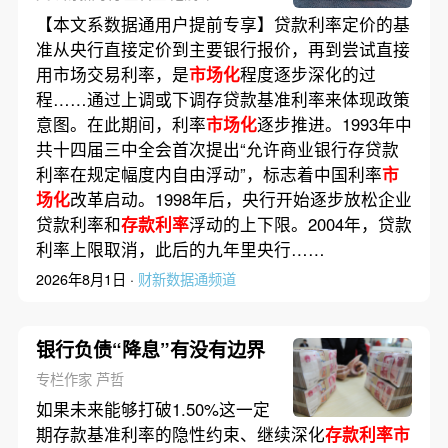
【本文系数据通用户提前专享】贷款利率定价的基
准从央行直接定价到主要银行报价，再到尝试直接
用市场交易利率，是
市场化
程度逐步深化的过
程……通过上调或下调存贷款基准利率来体现政策
意图。在此期间，利率
市场化
逐步推进。1993年中
共十四届三中全会首次提出“允许商业银行存贷款
利率在规定幅度内自由浮动”，标志着中国利率
市
场化
改革启动。1998年后，央行开始逐步放松企业
贷款利率和
存款利率
浮动的上下限。2004年，贷款
利率上限取消，此后的九年里央行……
2026年8月1日 ·
财新数据通频道
银行负债“降息”有没有边界
专栏作家 芦哲
如果未来能够打破1.50%这一定
期存款基准利率的隐性约束、继续深化
存款利率市