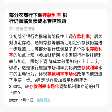
部分农商行下调
存款利率
银
行仍面临负债成本管控难题
文｜财新 范浅蝉
年初部分银行为揽储曾阶段性上调
存款利率
；后续
对协定存款、通知存款等创新活期定价存款仍需进
一步规范……等部分银行还调整了多个期限
存款利
率
的加点上限（参加财新网《多家银行存款挂牌利
率与加点上限均下调 降成本效果如何？》）。刘
郁称，这是银行根据市场利率变化调整
存款利率
水
平的主动行为，体现
存款利率市场化
改革向前迈进
了重要一步。9月定期存款加权平均利率为
2.30%，较
存款利率市场化
调整机制建立前的4月
下降0……
2023年4月11日 ·
金融频道