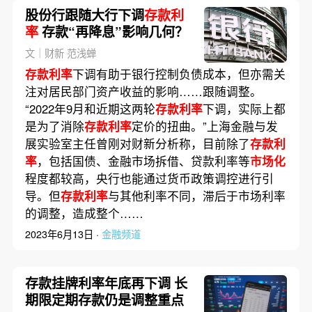
股份行跟随大行下调
存款利
率
存款“再降息”影响几何？
文｜财新 范浅蝉
存款利率
下调有助于银行控制负债成本，但亦需关
注对居民部门资产收益的影响……跟随调整。
“2022年9月和近期这两轮
存款利率
下调，实际上都
是为了消除
存款利率
定价的扭曲。”上海金融与发
展实验室主任曾刚对财新分析称，目前除了
存款利
率
，包括国债、金融市场拆借、贷款利率等
市场化
程度都较高，央行也能通过货币政策调控进行引
导。但
存款利率
与其他利率不同，滞后于市场利率
的调整，造成整个……
2023年6月13日 ·
金融频道
存款挂牌利率年底再下调 长
期限定期存款仍是调整重点