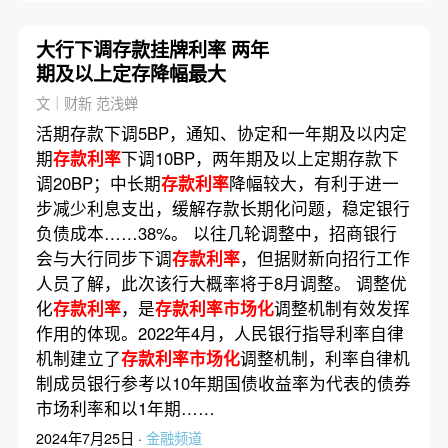
大行下调存款挂牌利率 两年
期及以上定存降幅最大
文｜财新 范浅蝉
活期存款下调5BP，通知、协定和一年期及以内定
期
存款利率
下调10BP，两年期及以上定期存款下
调20BP；中长期
存款利率
降幅较大，有利于进一
步减少利息支出，缓解存款长期化问题，稳定银行
负债成本……38%。 以往几轮调整中，招商银行
会与大行同步下调
存款利率
，但据财新向招行工作
人员了解，此次该行大概率将于8月调整。 调整优
化
存款利率
，是
存款利率市场化
调整机制有效发挥
作用的体现。2022年4月，人民银行指导利率自律
机制建立了
存款利率市场化
调整机制，利率自律机
制成员银行参考以10年期国债收益率为代表的债券
市场利率和以1年期……
2024年7月25日 ·
金融频道