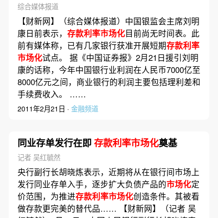
综合媒体报道
【财新网】（综合媒体报道）中国银监会主席刘明
康日前表示，
存款利率市场化
目前尚无时间表。此
前有媒体称，已有几家银行获准开展短期
存款利率
市场化
试点。 据《中国证券报》2月21日援引刘明
康的话称，今年中国银行业利润在人民币7000亿至
8000亿元之间，商业银行的利润主要包括理利差和
手续费收入。 ……
2011年2月21日 ·
金融频道
同业存单发行在即
存款利率市场化
奠基
记者 吴红毓然
央行副行长胡晓炼表示，近期将从在银行间市场上
发行同业存单入手，逐步扩大负债产品的
市场化
定
价范围，为推进
存款利率市场化
创造条件。其被看
做存款更完美的替代品…… 【财新网】（记者 吴