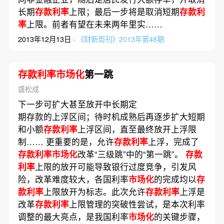
长期
存款利率
上限；最后一步将是取消短期
存款利
率
上限。前者有望在未来两年里实……
2013年12月13日 ·
《财新周刊》2013年第48期
存款利率市场化
第一跳
盛松成
下一步可扩大甚至放开中长期定
期存款的上浮区间；待时机成熟后再逐步扩大短期
和小额
存款利率
上浮区间，直至最终放开上浮限
制…… 更重要的是，允许
存款利率
上浮，完成了
存款利率市场化
改革“三级跳”中的“第一跳”。
存款
利率
上限的放开可能导致银行过度竞争，引发风
险，改革难度较大，各国利率
市场化
的完成均以
存
款利率
上限放开为标志。此次允许
存款利率
上浮是
改革
存款利率
上限管理的突破性尝试，是本次利率
调整的最大亮点，是我国利率
市场化
的关键步骤，