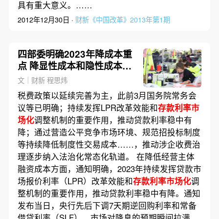
具有重大意义。……
2012年12月30日 ·
财新《中国改革》2013年第1期
四部委明确2023年降成本重
点 降显性成本和隐性成本相
结合
文｜财新 程思炜
税费政策以延续完善为主，此前3月国务院常务会
议等已明确；持续发挥LPR改革效能和
存款利率市
场化
调整机制的重要作用，推动贷款利率稳中有
降；通过营造公平竞争市场环境、规范招投标制度
等持续降低制度性交易成本……，推动涉企收费治
理逐步纳入法治化常态化轨道。 在降低经营主体
融资成本方面，通知明确，2023年持续发挥贷款市
场报价利率（LPR）改革效能和
存款利率市场化
调
整机制的重要作用，推动贷款利率稳中有降。通知
发布当日，央行先后下调7天期逆回购利率和常备
借贷利率（SLF），市场对降息的预期瞬间拉满，