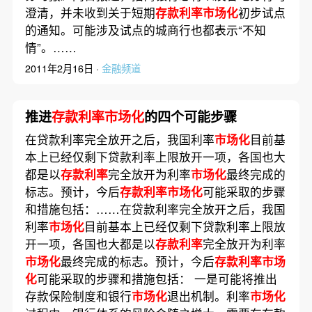
澄清，并未收到关于短期
存款利率市场化
初步试点
的通知。可能涉及试点的城商行也都表示“不知
情”。……
2011年2月16日 ·
金融频道
推进
存款利率市场化
的四个可能步骤
在贷款利率完全放开之后，我国利率
市场化
目前基
本上已经仅剩下贷款利率上限放开一项，各国也大
都是以
存款利率
完全放开为利率
市场化
最终完成的
标志。预计，今后
存款利率市场化
可能采取的步骤
和措施包括：……在贷款利率完全放开之后，我国
利率
市场化
目前基本上已经仅剩下贷款利率上限放
开一项，各国也大都是以
存款利率
完全放开为利率
市场化
最终完成的标志。预计，今后
存款利率市场
化
可能采取的步骤和措施包括： 一是可能将推出
存款保险制度和银行
市场化
退出机制。利率
市场化