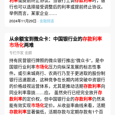
利率
或提前终止协议。当银行上调
存款利率
时，银
行也可以选择接受调整后的利率或提前终止协议。
举例而言，某家企业……
2024年11月29日 ·
金融频道
从余额宝到微众卡：中国银行业的
存款利率
市场化
两难
专栏作家 金麟
持有民营银行牌照的微众银行推出“微众卡”，是中
国银行业利率
市场化
压力向纵深发展的标志性事
件。或引来城商行、农商行乃至于更进取的股份制
银行迅速跟进，这种竞争在长期内将突破中资银行
的价格歧视运营体系，尤其是推动活期
存款利率
向
同业利率靠拢……应。 虽然央行已经完全放开
存
款利率
的定价权，但中国银行业的
存款利率
仍然未
能有效实现
市场化
定价。从收益率曲线来看，活期
存款利率
显著偏低，活期存款与定期存款有1个百