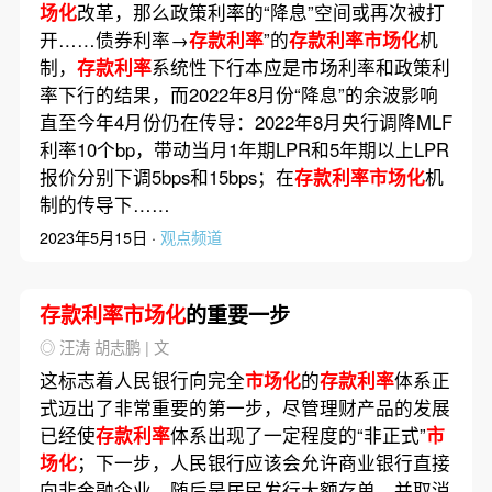
场化
改革，那么政策利率的“降息”空间或再次被打
开……债券利率→
存款利率
”的
存款利率市场化
机
制，
存款利率
系统性下行本应是市场利率和政策利
率下行的结果，而2022年8月份“降息”的余波影响
直至今年4月份仍在传导：2022年8月央行调降MLF
利率10个bp，带动当月1年期LPR和5年期以上LPR
报价分别下调5bps和15bps；在
存款利率市场化
机
制的传导下……
2023年5月15日 ·
观点频道
存款利率市场化
的重要一步
◎ 汪涛 胡志鹏 | 文
这标志着人民银行向完全
市场化
的
存款利率
体系正
式迈出了非常重要的第一步，尽管理财产品的发展
已经使
存款利率
体系出现了一定程度的“非正式”
市
场化
；下一步，人民银行应该会允许商业银行直接
向非金融企业，随后是居民发行大额存单，并取消