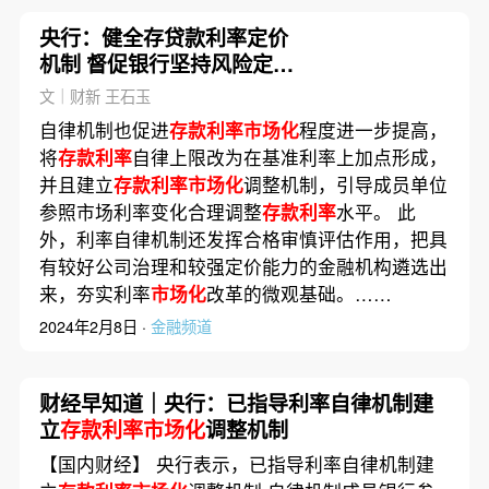
央行：健全存贷款利率定价
机制 督促银行坚持风险定价
原则
文｜财新 王石玉
自律机制也促进
存款利率市场化
程度进一步提高，
将
存款利率
自律上限改为在基准利率上加点形成，
并且建立
存款利率市场化
调整机制，引导成员单位
参照市场利率变化合理调整
存款利率
水平。 此
外，利率自律机制还发挥合格审慎评估作用，把具
有较好公司治理和较强定价能力的金融机构遴选出
来，夯实利率
市场化
改革的微观基础。……
2024年2月8日 ·
金融频道
财经早知道｜央行：已指导利率自律机制建
立
存款利率市场化
调整机制
【国内财经】 央行表示，已指导利率自律机制建