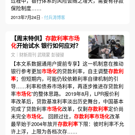
过程中，银行体系的风险会随之增大，需要有存款
保险制度……
2013年7月24日 ·
付兵涛博客
【周末特供】
存款利率市场
化
开始试水 银行如何应对？
文｜财新周刊 武晓蒙 彭骎骎
【本文系数据通用户提前专享】这一机制意在推动
银行参考更加
市场化
的贷款利率，自主调整
存款利
率
；但短期内，可能仍较依赖利率自律机制的引
导……利率和债券市场利率，再逐步推进存贷款利
率
市场化
”的整体思路。 2019年8月，LPR报价利
率改革后，贷款基准利率淡出历史舞台，中国基本
完成了贷款利率
市场化
改革，仅剩
存款利率
定价尚
未完全
市场化
。 回顾过往，
存款利率市场化
改革
最早始于2004年放开
存款利率
下限：彼时利率不允
许上浮，上限为各档次存……