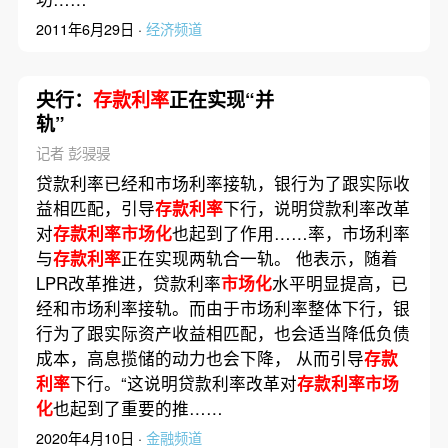
2011年6月29日 ·
经济频道
央行：
存款利率
正在实现“并
轨”
记者 彭骎骎
贷款利率已经和市场利率接轨，银行为了跟实际收
益相匹配，引导
存款利率
下行，说明贷款利率改革
对
存款利率市场化
也起到了作用……率，市场利率
与
存款利率
正在实现两轨合一轨。 他表示，随着
LPR改革推进，贷款利率
市场化
水平明显提高，已
经和市场利率接轨。而由于市场利率整体下行，银
行为了跟实际资产收益相匹配，也会适当降低负债
成本，高息揽储的动力也会下降， 从而引导
存款
利率
下行。“这说明贷款利率改革对
存款利率市场
化
也起到了重要的推……
2020年4月10日 ·
金融频道