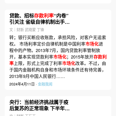
贷款、招标
存款利率
“内卷”
引关注 省级自律机制出手引
导
文｜财新 武晓蒙 丁锋
转；银行买断应收账款，承担风险，对客户无追索
权。 市场利率定价自律机制是中国利率
市场化
进
程中的产物。2013年7月，国内贷款利率管制放
开，基本实现贷款利率
市场化
；2015年放开
存款利
率
上限，形式上完成了利率
市场化
改革。不过，由
于国内金融机构自身和市场环境条件还有待完善，
2013年9月中国人民银行……
2024年4月11日 ·
金融我闻
央行：当前经济挑战属于疫
后复苏的正常现象 下半年没
有通缩风险