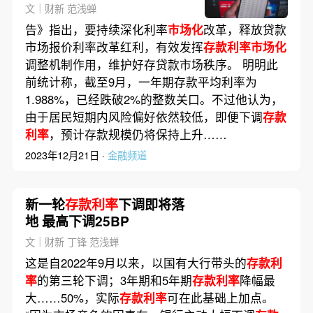
文｜财新 范浅蝉
告》指出，要持续深化利率
市场化
改革，释放贷款
市场报价利率改革红利，有效发挥
存款利率市场化
调整机制作用，维护好存贷款市场秩序。 明明此
前统计称，截至9月，一年期存款平均利率为
1.988%，已经跌破2%的整数关口。不过他认为，
由于居民短期内风险偏好依然较低，即便下调
存款
利率
，预计存款规模仍将保持上升……
2023年12月21日 ·
金融频道
新一轮
存款利率
下调即将落
地 最高下调25BP
文｜财新 丁锋 范浅蝉
这是自2022年9月以来，以国有大行带头的
存款利
率
的第三轮下调；3年期和5年期
存款利率
降幅最
大……50%，实际
存款利率
可在此基础上加点。