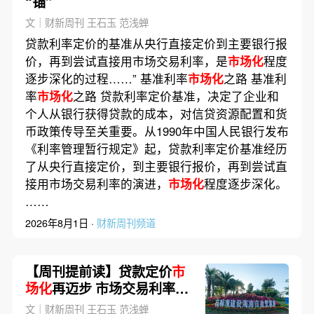
“锚”
文｜财新周刊 王石玉 范浅蝉
贷款利率定价的基准从央行直接定价到主要银行报
价，再到尝试直接用市场交易利率，是
市场化
程度
逐步深化的过程……” 基准利率
市场化
之路 基准利
率
市场化
之路 贷款利率定价基准，决定了企业和
个人从银行获得贷款的成本，对信贷资源配置和货
币政策传导至关重要。从1990年中国人民银行发布
《利率管理暂行规定》起，贷款利率定价基准经历
了从央行直接定价，到主要银行报价，再到尝试直
接用市场交易利率的演进，
市场化
程度逐步深化。
……
2026年8月1日 ·
财新周刊频道
【周刊提前读】贷款定价
市
场化
再迈步 市场交易利率新
“锚”如何运作？
文｜财新周刊 王石玉 范浅蝉