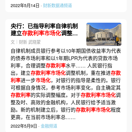
2022年5月14日 ·
财新数据通频道
央行：已指导利率自律机制
建立
存款利率市场化
调整机
制
文｜财新 武晓蒙
自律机制成员银行参考以10年期国债收益率为代表
的债券市场利率和以1年期LPR为代表的贷款市场
利率，合理调整
存款利率
水平…… 人民银行指
出，建立
存款利率市场化
调整机制，重在推进
存款
利率
进一步
市场化
，对银行的指导是柔性的。银行
可根据自身情况，参考市场利率变化，自主确定其
存款利率
的实际调整幅度。对于
存款利率市场化
调
整及时、高效的金融机构，人民银行给予适当激
励。新的机制建立后，银行的
存款利率市场化
程度
更高，在当前市场利率总……
2022年5月9日 ·
金融频道