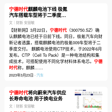
宁德时代
麒麟电池下线 极氪
汽车搭载车型将于二季度交
付
文｜财新 安丽敏
【财新网】3月22日，
宁德时代
（300750.SZ）确
认麒麟电池已经于日前下线。同日，极氪汽车向财
新记者透露，搭载麒麟电池的极氪009车型将于二
季度交付。 麒麟电池使用CTP技术，于2022年6月
发布。CTP（Cell To Pack）是一种电池结构和集
成技术，可搭配使用不同化学材料体系电芯。
宁德
时代
称，麒麟……
2023年3月23日 ·
汽车
宁德时代
将向蔚来汽车供应
长寿命电池 用于换电业务
文｜财新 安丽敏