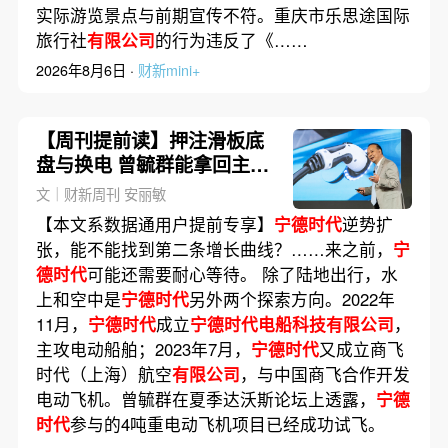
实际游览景点与前期宣传不符。重庆市乐思途国际
旅行社
有限公司
的行为违反了《……
2026年8月6日 ·
财新mini+
【周刊提前读】押注滑板底
盘与换电 曾毓群能拿回主动
吗？
文｜财新周刊 安丽敏
【本文系数据通用户提前专享】
宁德时代
逆势扩
张，能不能找到第二条增长曲线？……来之前，
宁
德时代
可能还需要耐心等待。 除了陆地出行，水
上和空中是
宁德时代
另外两个探索方向。2022年
11月，
宁德时代
成立
宁德时代电船科技有限公司
，
主攻电动船舶；2023年7月，
宁德时代
又成立商飞
时代（上海）航空
有限公司
，与中国商飞合作开发
电动飞机。曾毓群在夏季达沃斯论坛上透露，
宁德
时代
参与的4吨重电动飞机项目已经成功试飞。