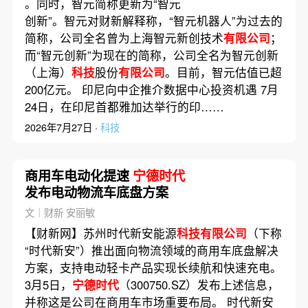
。同时，智元简称更新为“智元
名单；SHEIN通过港交所聆
创新”。智元对财新解释称，“智元机器人”为过去的
讯
简称，公司全名曾为上海智元新创技术
有限公司
；
而“智元创新”为现在的简称，公司全名为智元创新
（上海）
科技
股份
有限公司
。目前，智元估值已超
200亿元。 印尼向中企推介数据中心投资机遇 7月
24日，在印尼首都雅加达举行的印……
2026年7月27日 ·
科技
商用车电动化提速
宁德时代
发布电动物流车底盘方案
文｜财新 安丽敏
【财新网】苏州时代新安能源
科技有限公司
（下称
“时代新安”）推出面向物流领域的商用车底盘解决
方案，支持电动轻卡产品实现长续航和快速充电。
3月5日，
宁德时代
（300750.SZ）发布上述信息，
并称这是公司在商用车市场重要布局。 时代新安