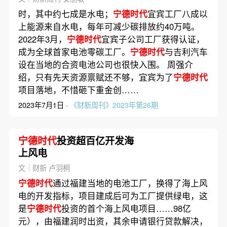
时，其中约七成是水电；
宁德时代
宜宾工厂八成以
上能源来自水电，每年可减少碳排放约40万吨。
2022年3月，
宁德时代
宜宾子公司工厂获得认证，
成为全球首家电池零碳工厂。
宁德时代
与吉利汽车
设在当地的合资电池公司也很快入围。 周强介
绍，只有先天资源禀赋还不够，宜宾为了
宁德时代
项目落地，不惜砸下重金创……
2023年7月1日 ·
《财新周刊》2023年第26期
宁德时代
投资超百亿开发海
上风电
文｜财新 卢羽桐
宁德时代
通过福建当地的电池工厂，换得了海上风
电的开发指标，项目建成后可为工厂提供绿电，这
是
宁德时代
投资的首个海上风电项目……98亿
元），由福建润时出资，其余申请银行贷款解决，