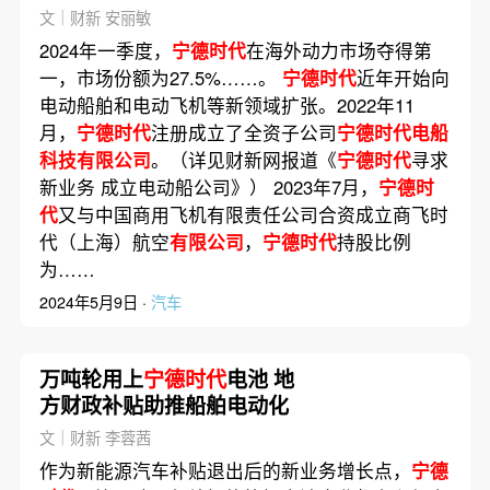
司｜出海·投资
文｜财新 安丽敏
2024年一季度，
宁德时代
在海外动力市场夺得第
一，市场份额为27.5%……。
宁德时代
近年开始向
电动船舶和电动飞机等新领域扩张。2022年11
月，
宁德时代
注册成立了全资子公司
宁德时代电船
科技有限公司
。（详见财新网报道《
宁德时代
寻求
新业务 成立电动船公司》） 2023年7月，
宁德时
代
又与中国商用飞机有限责任公司合资成立商飞时
代（上海）航空
有限公司
，
宁德时代
持股比例
为……
2024年5月9日 ·
汽车
万吨轮用上
宁德时代
电池 地
方财政补贴助推船舶电动化
文｜财新 李蓉茜
作为新能源汽车补贴退出后的新业务增长点，
宁德