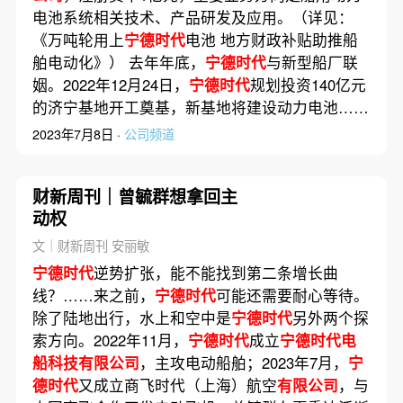
电池系统相关技术、产品研发及应用。（详见：
《万吨轮用上
宁德时代
电池 地方财政补贴助推船
舶电动化》） 去年年底，
宁德时代
与新型船厂联
姻。2022年12月24日，
宁德时代
规划投资140亿元
的济宁基地开工奠基，新基地将建设动力电池……
2023年7月8日 ·
公司频道
财新周刊｜曾毓群想拿回主
动权
文｜财新周刊 安丽敏
宁德时代
逆势扩张，能不能找到第二条增长曲
线？……来之前，
宁德时代
可能还需要耐心等待。
除了陆地出行，水上和空中是
宁德时代
另外两个探
索方向。2022年11月，
宁德时代
成立
宁德时代电
船科技有限公司
，主攻电动船舶；2023年7月，
宁
德时代
又成立商飞时代（上海）航空
有限公司
，与