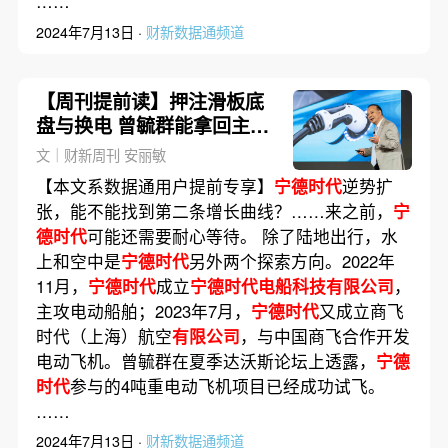
……
2024年7月13日 ·
财新数据通频道
【周刊提前读】押注滑板底
盘与换电 曾毓群能拿回主动
吗？
文｜财新周刊 安丽敏
【本文系数据通用户提前专享】
宁德时代
逆势扩
张，能不能找到第二条增长曲线？……来之前，
宁
德时代
可能还需要耐心等待。 除了陆地出行，水
上和空中是
宁德时代
另外两个探索方向。2022年
11月，
宁德时代
成立
宁德时代电船科技有限公司
，
主攻电动船舶；2023年7月，
宁德时代
又成立商飞
时代（上海）航空
有限公司
，与中国商飞合作开发
电动飞机。曾毓群在夏季达沃斯论坛上透露，
宁德
时代
参与的4吨重电动飞机项目已经成功试飞。
……
2024年7月13日 ·
财新数据通频道