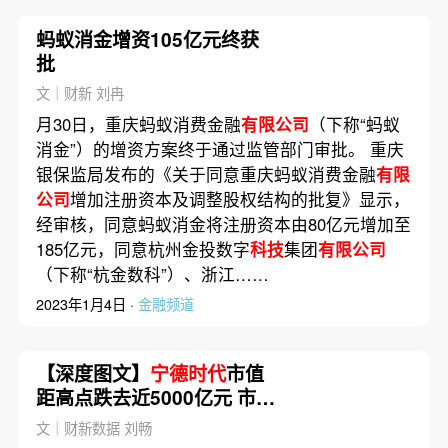
蚂蚁消金增资105亿元终获
批
文｜财新 刘冉
月30日，重庆蚂蚁消费金融
有限公司
（下称“蚂蚁
消金”）的增资方案终于通过监管部门审批。 重庆
银保监局发布的《关于同意重庆蚂蚁消费金融
有限
公司
增加注册资本及调整股权结构的批复》显示，
经审核，同意蚂蚁消金将注册资本由80亿元增加至
185亿元，同意杭州金投数字
科技
集团
有限公司
（下称“杭金数科”）、浙江……
2023年1月4日 ·
金融频道
【深度图文】
宁德时代
市值
距高点跌去近5000亿元 市场
在担忧什么？
文｜财新数据 刘畅