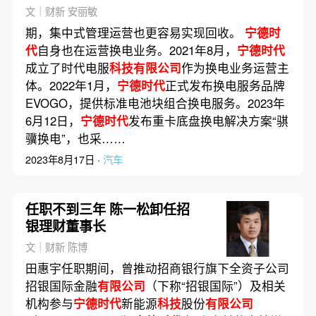
文｜财新 安丽敏
期，集中式管理运营也更容易实现回收。
宁德时
代
自身也在运营换电业务。2021年8月，
宁德时代
成立了时代电服
科技有限公司
作为换电业务运营主
体。2022年1月，
宁德时代
正式发布换电服务品牌
EVOGO，提供标准电池块组合换电服务。2023年
6月12日，
宁德时代
发布重卡底盘换电解决方案“骐
骥换电”，也采……
2023年8月17日 ·
汽车
任职不到三年 陈一松卸任招
银理财董事长
文｜财新 陈博
田惠宇任职期间，曾推动招商银行旗下全资子公司
招银国际金融
有限公司
（下称“招银国际”）及相关
机构参与
宁德时代
新能源
科技
股份
有限公司