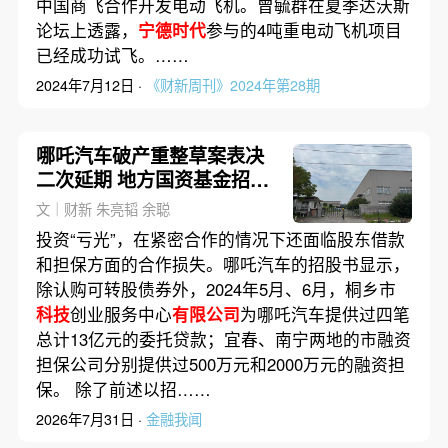
中国商飞合作开发电动飞机。曾毓群在夏季达沃斯
论坛上透露，
宁德时代
参与的4吨重电动飞机项目
已经成功试飞。……
2024年7月12日 ·
《财新周刊》2024年第28期
哪吒汽车破产重整草案表决
二次延期 地方国资基金招商
风险再审视(含视频)
文｜财新 朱亮韬 余聪
投资“亏光”，在紧密合作的情况下还面临股东借款
和担保方面的合作损失。哪吒汽车的招股书显示，
除认购可转股债券外，2024年5月、6月，桐乡市
科技
创业服务中心
有限公司
为哪吒汽车提供过四笔
总计13亿元的委托贷款；宜春、南宁两地的市融资
担保公司分别提供过500万元和2000万元的融资担
保。 除了前述以招……
2026年7月31日 ·
金融我闻