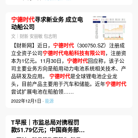
宁德时代
寻求新业务 成立电
动船公司
文｜财新 安丽敏 包志明
【财新网】近日，
宁德时代
（300750.SZ）注册成
立全资子公司
宁德时代电船科技有限公司
，注册资
本为1亿元。11月30日，
宁德时代
回应称，该子公
司主要业务方向是船用动力电池系统相关技术、产
品研发及应用。
宁德时代
是全球锂电池企业龙
头，目前产品主要用于汽车和储能。近年
宁德时代
尝试扩展电池在船舶领……
2022年12月1日 ·
能源
T早报｜市监总局对携程罚
款51.79亿元；中国商务部将
14家欧盟企业纳入出口管控