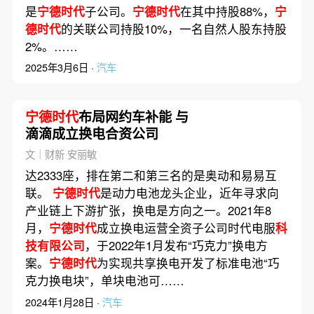
是
宁德时代
子公司。
宁德时代
在其中持股88%，
宁
德时代
的关联公司持股10%，一名自然人股东持股
2%。……
2025年3月6日 ·
汽车
宁德时代
布局网约车补能 与
滴滴成立换电合资公司
文｜财新 安丽敏
达2333座，排在第二和第三名的是奥动和易易互
联。
宁德时代
是动力电池龙头企业，近年寻求向
产业链上下游扩张，换电是方向之一。2021年8
月，
宁德时代
成立换电运营全资子公司时代电服
科
技有限公司
，于2022年1月发布“巧克力”换电方
案。
宁德时代
为实现共享换电开发了标准电池“巧
克力换电块”，单块电池可……
2024年1月28日 ·
汽车