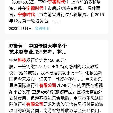
（300750.SZ，下称“
宁德时代
”）上市前的多轮增
资，并在
宁德时代
上市后成功减持套现。 具体而
言，
宁德时代
上市之前曾进行过八轮增资。自2015
年12月第一轮增资起，……
2023年5月4日 ·
金融频道
财新闻｜中国传媒大学多个
艺术类专业取消艺考，将依
据考生高考文化课成绩由高
宇树
科技
发行价定为150.80元/
到低依次录取
股，一签需缴7.54万；王虹特别感谢的北大教授
说：“她的成就，我不敢居其功于万一”；化妆品新
国标今天发布；证实了，“胶球”存在……重庆市乐
思途国际旅行社
有限公司
以749元/人的团费在短视
频平台发布“重庆4天3晚”旅游产品，宣称无需额外
支付费用，但游客抵达集合地后，重庆市乐思途国
际旅行社
有限公司
要求游客签订含有另行付费旅游
项目的旅游合同，向游客额外收取景区交通费用，