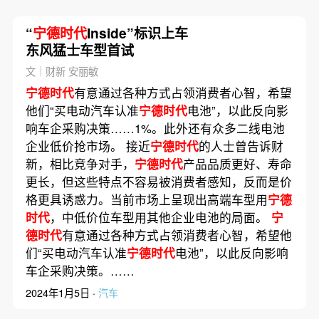
“
宁德时代
Inside”标识上车
东风猛士车型首试
文｜财新 安丽敏
宁德时代
有意通过各种方式占领消费者心智，希望
他们“买电动汽车认准
宁德时代
电池”，以此反向影
响车企采购决策……1%。此外还有众多二线电池
企业低价抢市场。 接近
宁德时代
的人士曾告诉财
新，相比竞争对手，
宁德时代
产品品质更好、寿命
更长，但这些特点不容易被消费者感知，反而是价
格更具诱惑力。当前市场上呈现出高端车型用
宁德
时代
，中低价位车型用其他企业电池的局面。
宁
德时代
有意通过各种方式占领消费者心智，希望他
们“买电动汽车认准
宁德时代
电池”，以此反向影响
车企采购决策。……
2024年1月5日 ·
汽车