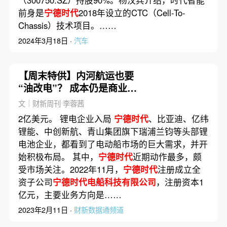
前身是
宁德时代
2018年设立的CTC（Cell-To-
Chassis）技术项目。……
2024年3月18日 ·
汽车
【周末特供】内河航运也要
“油改电”？ 成本仍是商业化
瓶颈
文｜财新周刊 李蓉茜
2亿美元。 锂电企业入局
宁德时代
、比亚迪、亿纬
锂能、中创新航、青山集团旗下瑞浦兰钧等头部锂
电池企业，都看到了电动船市场的巨大需求，并开
始积极布局。 其中，
宁德时代
近期动作最多，颇
受市场关注。2022年11月，
宁德时代
注册成立全
资子公司
宁德时代电船科技有限公司
，注册资本1
亿元，主要业务方向是……
2023年2月11日 ·
财新数据通频道