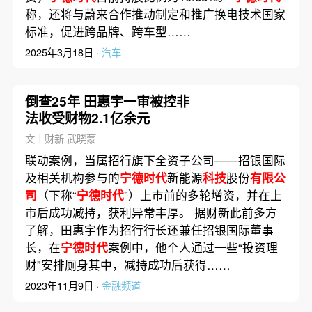
称，还将与蔚来合作推动制定和推广换电技术国家
标准，促进跨品牌、跨车型……
2025年3月18日 ·
汽车
倒查25年 田惠宇一审被控非
法收受财物2.1亿余元
文｜财新 武晓蒙
联动案例，当属招行旗下全资子公司——招银国际
及相关机构参与的
宁德时代
新能源
科技
股份
有限公
司
（下称“
宁德时代
”）上市前的多轮增资，并在上
市后成功减持，获利异常丰厚。 据财新此前多方
了解，田惠宇作为招行行长还兼任招银国际董事
长，在
宁德时代
案例中，他个人通过一些“投资理
财”安排厕身其中，减持成功后获得……
2023年11月9日 ·
金融频道