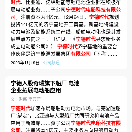
时代
、比亚迪、亿纬锂能等锂电池企业都在积极布
局电动船业务……子公司
宁德时代电船科技有限公
司
，注册资本为1亿元。12月24日，
宁德时代
规划
投资140亿元的济宁基地开工奠基，新基地将建设
动力电池及储能系统生产线，船舶电动化也是其发
展重点方向之一。（详见：《
宁德时代
寻求新业务
成立电动船公司》）
宁德时代
济宁基地的重要合
作伙伴是济宁能源发展集团
有限公司
（下称“……
2023年1月19日 ·
公司频道
宁德入股奇瑞旗下船厂 电池
企业拓展电动船应用
文｜财新 李蓉茜
宁德时代
加速布局船舶动力电池市场，与芜湖造船
厂“绑定”，比亚迪与大型船厂共同研究将电池产品
应用于新造船……资子公司
宁德时代电船科技有限
公司
，注册资本1亿元，主要业务方向是船用动力