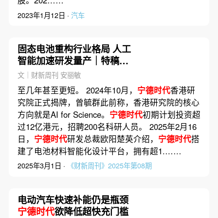
股。202……
2023年1月12日 ·
汽车
固态电池重构行业格局 人工
智能加速研发量产｜特稿精
选
文｜财新周刊 安丽敏
至几年甚至更短。 2024年10月，
宁德时代
香港研
究院正式揭牌，曾毓群此前称，香港研究院的核心
方向就是AI for Science。
宁德时代
初期计划投资超
过12亿港元，招聘200名科研人员。 2025年2月16
日，
宁德时代
研发总裁欧阳楚英介绍，
宁德时代
搭
建了电池材料智能化设计平台，拥有超1.……
2025年3月1日 ·
《财新周刊》2025年第08期
电动汽车快速补能仍是瓶颈
宁德时代
欲降低超快充门槛