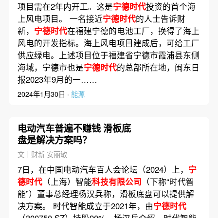
项目需在2年内开工。这是
宁德时代
投资的首个海
上风电项目。 一名接近
宁德时代
的人士告诉财
新，
宁德时代
在福建宁德的电池工厂，换得了海上
风电的开发指标。海上风电项目建成后，可给工厂
供应绿电。上述项目位于福建省宁德市霞浦县东侧
海域，宁德市也是
宁德时代
的总部所在地，闽东日
报2023年9月的一……
2024年1月30日 ·
能源
电动汽车普遍不赚钱 滑板底
盘是解决方案吗？
文｜财新 安丽敏
7日，在中国电动汽车百人会论坛（2024）上，
宁
德时代
（上海）智能
科技有限公司
（下称“时代智
能”）董事总经理杨汉兵称，滑板底盘可以提供解
决方案。 时代智能成立于2021年，由
宁德时代
（300750.SZ）持股90%。杨汉兵介绍，时代智能