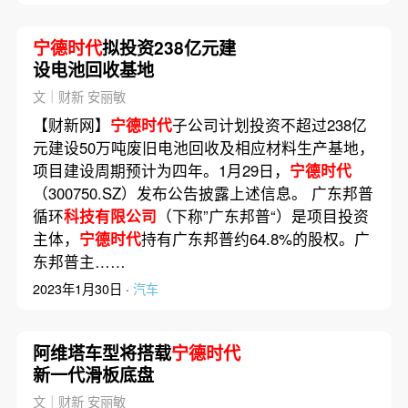
宁德时代
拟投资238亿元建
设电池回收基地
文｜财新 安丽敏
【财新网】
宁德时代
子公司计划投资不超过238亿
元建设50万吨废旧电池回收及相应材料生产基地，
项目建设周期预计为四年。1月29日，
宁德时代
（300750.SZ）发布公告披露上述信息。 广东邦普
循环
科技有限公司
（下称”广东邦普“）是项目投资
主体，
宁德时代
持有广东邦普约64.8%的股权。广
东邦普主……
2023年1月30日 ·
汽车
阿维塔车型将搭载
宁德时代
新一代滑板底盘
文｜财新 安丽敏