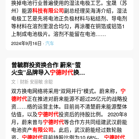
换掉电池行业普遍使用的湿法电极工艺。宝晟（苏
州）能源
科技有限公司
副总经理吴海涛介绍，湿法
电极工艺是先将电池正负极材料与粘结剂、导电剂
等材料在溶剂里混合均匀，再涂覆在铜箔或铝箔1
上制成电池极片。溶剂不能留在电池……
2024年9月16日 ·
汽车
曾毓群投资换合作 蔚来“萤
火虫”品牌导入
宁德时代
换电
网络
文｜财新 安丽敏 余聪
双方换电网络将采用“双网并行”模式。蔚来称，
宁
德时代
正在推进对蔚来能源不超过25亿元的战略投
资……络的运营主体。目前尚不清楚蔚来能源整体
估值，以及
宁德时代
投资后的持股比例。 2020年8
月，蔚来曾与
宁德时代
等合作方共同组建武汉蔚能
电池资产
有限公司
。此后，武汉蔚能经过数轮融
资，
宁德时代
目前持股比例为10.68%。
宁德时代