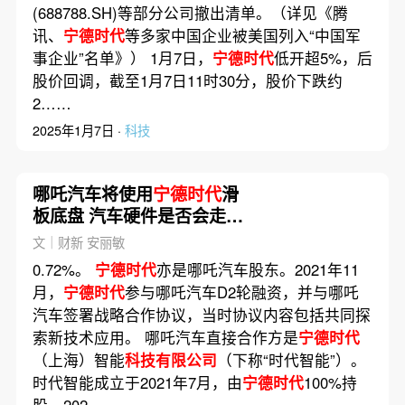
(688788.SH)等部分公司撤出清单。（详见《腾
讯、
宁德时代
等多家中国企业被美国列入“中国军
事企业”名单》） 1月7日，
宁德时代
低开超5%，后
股价回调，截至1月7日11时30分，股价下跌约
2……
2025年1月7日 ·
科技
哪吒汽车将使用
宁德时代
滑
板底盘 汽车硬件是否会走向
标准化？
文｜财新 安丽敏
0.72%。
宁德时代
亦是哪吒汽车股东。2021年11
月，
宁德时代
参与哪吒汽车D2轮融资，并与哪吒
汽车签署战略合作协议，当时协议内容包括共同探
索新技术应用。 哪吒汽车直接合作方是
宁德时代
（上海）智能
科技有限公司
（下称“时代智能”）。
时代智能成立于2021年7月，由
宁德时代
100%持