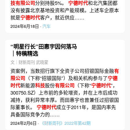
技有限公司
分别持股5%。
宁德时代
和北汽集团都
没有披露北京基地投资和产能规模。上述车企原本
就是
宁德时代
客户，就近供应……
2024年6月18日 ·
汽车
“明星行长”田惠宇因何落马
｜特稿精选
文｜财新周刊 武晓蒙
资案例，当数招行旗下全资子公司招银国际金融
有
限公司
（下称“招银国际”）及相关机构参与了
宁德
时代
新能源
科技
股份
有限公司
（下称“
宁德时代
”，
300750.SZ）上市前的多轮增资，并在上市后成功
减持，获利异常丰厚。而田惠宇也曾兼任过招银国
际董事长。
宁德时代
成立于2011年，是国内率先
具备国际竞争力的……
2024年2月6日 ·
《财新周刊》2022年第42期