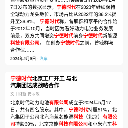
7日发布的数据显示，
宁德时代
在2023年继续保持
全球动力龙头地位，市场占比从2022年的36.2%提
升至36.8%。
宁德时代
称，曾毓群和李平的合作始
于2012年10月，当时因为看好动力电池业务发展
前景，双方共同增资
宁德时代
前身
宁德时代
新能源
科技有限公司
。 在创办
宁德时代
之前，曾毓群与
合作伙……
2024年2月9日 ·
汽车
宁德时代
北京工厂开工 与北
汽集团达成战略合作
文｜财新 安丽敏
北京时代动力电池
有限公司
成立于2024年5月17
日，共有四名股东。其中，
宁德时代
持股51%，北
汽集团子公司北汽海蓝芯能源
科技
（北京）
有限公
司
持股39%，北京京能
科技有限公司
和小米汽车
科