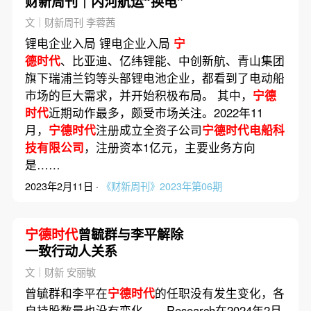
财新周刊｜内河航运“换电”
文｜财新周刊 李蓉茜
锂电企业入局 锂电企业入局
宁
德时代
、比亚迪、亿纬锂能、中创新航、青山集团
旗下瑞浦兰钧等头部锂电池企业，都看到了电动船
市场的巨大需求，并开始积极布局。 其中，
宁德
时代
近期动作最多，颇受市场关注。2022年11
月，
宁德时代
注册成立全资子公司
宁德时代电船科
技有限公司
，注册资本1亿元，主要业务方向
是……
2023年2月11日 ·
《财新周刊》2023年第06期
宁德时代
曾毓群与李平解除
一致行动人关系
文｜财新 安丽敏
曾毓群和李平在
宁德时代
的任职没有发生变化，各
自持股数量也没有变化……Research在2024年2月