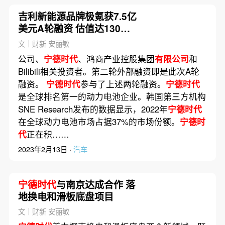
吉利新能源品牌极氪获7.5亿
美元A轮融资 估值达130亿
美元
文｜财新 安丽敏
公司、
宁德时代
、鸿商产业控股集团
有限公司
和
Bilibili相关投资者。第二轮外部融资即是此次A轮
融资。
宁德时代
参与了上述两轮融资。
宁德时代
是全球排名第一的动力电池企业。韩国第三方机构
SNE Research发布的数据显示，2022年
宁德时代
在全球动力电池市场占据37%的市场份额。
宁德时
代
正在积……
2023年2月13日 ·
汽车
宁德时代
与南京达成合作 落
地换电和滑板底盘项目
文｜财新 安丽敏