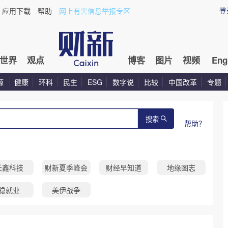
登
应用下载
帮助
网上有害信息举报专区
世界
观点
博客
图片
视频
Eng
源
健康
环科
民生
ESG
数字说
比较
中国改革
专题
搜索
帮助？
长鑫科技
财新夏季峰会
财经早知道
地缘图志
稳就业
美伊战争