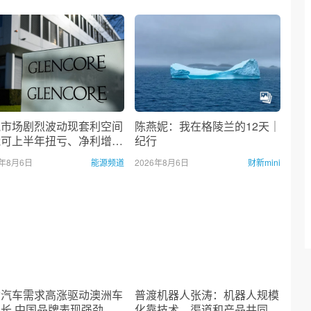
气市场剧烈波动现套利空间
陈燕妮：我在格陵兰的12天｜
能可上半年扭亏、净利增超
纪行
亿美元
6年8月6日
能源频道
2026年8月6日
财新mini
动汽车需求高涨驱动澳洲车
普渡机器人张涛：机器人规模
长 中国品牌表现强劲｜
化靠技术、渠道和产品共同突