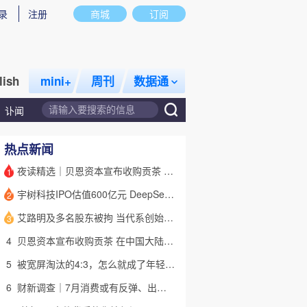
录
注册
商城
订阅
lish
mini+
周刊
数据通
讣闻
热点新闻
夜读精选｜贝恩资本宣布收购贡茶 在中国大陆无法注册商标后退出市场
1
宇树科技IPO估值600亿元 DeepSeek参与战略配售
2
艾路明及多名股东被拘 当代系创始人因何此时被清算
3
4
贝恩资本宣布收购贡茶 在中国大陆无法注册商标后退出市场
5
被宽屏淘汰的4:3，怎么就成了年轻人的“梦核”？｜热点
6
财新调查｜7月消费或有反弹、出口维持强劲 受哪些因素带动？