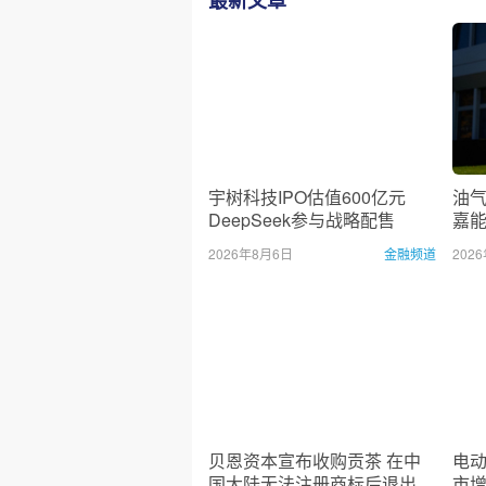
最新文章
宇树科技IPO估值600亿元
油
DeepSeek参与战略配售
嘉
50
2026年8月6日
金融频道
202
贝恩资本宣布收购贡茶 在中
电
国大陆无法注册商标后退出市
市增