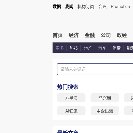
数据
我闻
机构订阅
会议
Promotion
首页
经济
金融
公司
政经
更多
科技
地产
汽车
消费
能
热门搜索
方星海
马兴瑞
AI狂飙
中企出海