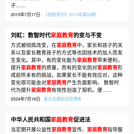
子……
2015年7月17日 ·
《财新周刊》2015年第28期
刘虹：数智时代
家庭教育
的变与不变
方式被彻底改变，在
家庭教育
中，家长和孩子的关
系以及家长教育孩子的方式等也因技术的加人而发
生变化。其中，有的变化能为
家庭教育
带来便利，
提升
家庭教育
的质量，而有的变化则对
家庭教育
形
成前所未有的挑战，如果家长不能有效应对，这种
变化很可能会对
家庭教育
产生负面影响。 数智时
代为提升
家庭教育
有效性创造了契机。便……
2024年7月18日 ·
复旦发展研究院博客
中华人民共和国
家庭教育
促进法
当定期开展公益性
家庭教育
宣传、
家庭教育
指导服