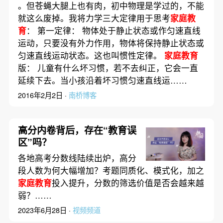
。但苍蝇大腿上也有肉，初中物理是学过的，不能
就这么废掉。我将力学三大定律用于思考
家庭教
育
： 第一定律： 物体处于静止状态或作匀速直线
运动，只要没有外力作用，物体将保持静止状态或
匀速直线运动状态。这也叫惯性定律。
家庭教育
版： 儿童有什么坏习惯，若不去纠正，它会一直
延续下去。当小孩沿着坏习惯匀速直线运……
2016年2月2日 ·
南桥博客
高分内卷背后，存在“教育误
区”吗？
各地高考分数线陆续出炉，高分
段人数为何大幅增加？考题同质化、模式化，加之
家庭教育
投入提升，分数的筛选价值是否会越来越
弱？……
2023年6月28日 ·
视频频道