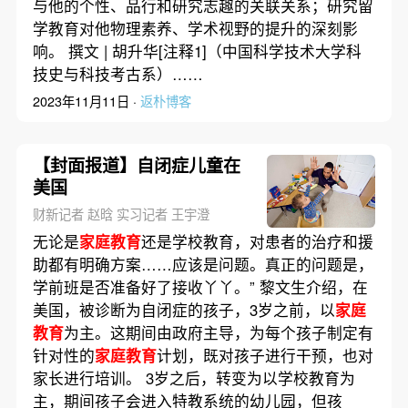
与他的个性、品行和研究志趣的关联关系；研究留
学教育对他物理素养、学术视野的提升的深刻影
响。 撰文 | 胡升华[注释1]（中国科学技术大学科
技史与科技考古系）……
2023年11月11日 ·
返朴博客
【封面报道】自闭症儿童在
美国
财新记者 赵晗 实习记者 王宇澄
无论是
家庭教育
还是学校教育，对患者的治疗和援
助都有明确方案……应该是问题。真正的问题是，
学前班是否准备好了接收丫丫。” 黎文生介绍，在
美国，被诊断为自闭症的孩子，3岁之前，以
家庭
教育
为主。这期间由政府主导，为每个孩子制定有
针对性的
家庭教育
计划，既对孩子进行干预，也对
家长进行培训。 3岁之后，转变为以学校教育为
主，期间孩子会进入特教系统的幼儿园，但孩