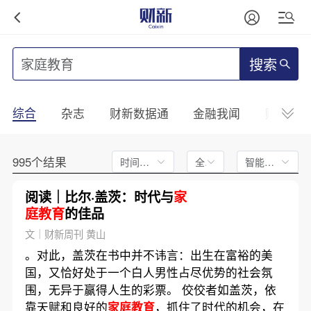
搜索
综合
杂志
财新数据通
金融我闻
财新mini
995个结果
时间不限
全文
智能排序
阅读｜比尔·盖茨：时代与
家
庭教育
的佳品
文｜财新周刊 黄山
。对此，盖茨在书中并不讳言：出生在富裕的美
国，又恰好处于一个白人男性占尽优势的社会氛
围，无异于赢得人生的彩票。 佼佼者如盖茨，依
靠天赋和良好的
家庭教育
，抓住了时代的机会，在