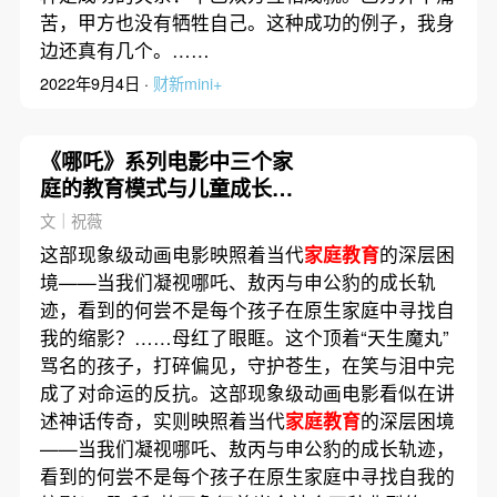
苦，甲方也没有牺牲自己。这种成功的例子，我身
边还真有几个。……
2022年9月4日 ·
财新mini+
《哪吒》系列电影中三个家
庭的教育模式与儿童成长｜
影视
文｜祝薇
这部现象级动画电影映照着当代
家庭教育
的深层困
境——当我们凝视哪吒、敖丙与申公豹的成长轨
迹，看到的何尝不是每个孩子在原生家庭中寻找自
我的缩影？……母红了眼眶。这个顶着“天生魔丸”
骂名的孩子，打碎偏见，守护苍生，在笑与泪中完
成了对命运的反抗。这部现象级动画电影看似在讲
述神话传奇，实则映照着当代
家庭教育
的深层困境
——当我们凝视哪吒、敖丙与申公豹的成长轨迹，
看到的何尝不是每个孩子在原生家庭中寻找自我的