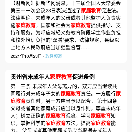
【财新网】据新华网消息，十三届全国人大常委会
第三十一次会议23日表决通过了
家庭教育
促进法。
法律明确，未成年人的父母或者其他监护人负责实
施
家庭教育
。国家和社会为
家庭教育
提供指导、支
持和服务。为呼应减轻义务教育阶段学生作业负担
和校外培训负担的“双减”要求，法律规定，县级以
上地方人民政府应当加强监督管……
2021年10月23日 ·
政经频道
贵州省未成年人
家庭教育
促进条例
第十三条 未成年人父母离异的，双方应当继续共
同履行对未成年子女的
家庭教育
责任。一方履行
家
庭教育
责任时，另一方应当予以配合。 第十四条
父母或者其他家庭成员应当以身作则，尊重未成年
人；树立正确的
家庭教育
观念，学习
家庭教育
知
识，掌握科学的
家庭教育
方法，提高
家庭教育
能
力。 父母或者其他家庭成员应当根据未成年人