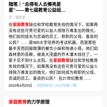
随笔｜“总得有人去擦亮星
星”——第七届教育公益组织
双年会印象笔记
文｜钱志龙
在
家庭教育
缺位和学校教育失效的情况下，如果再
没有这些可贵可爱的公益人排除万难发出的微光，
他们如何成长为忠诚的员工、称职的父母、善良的
公民？……是985大学培养的考试机器，而是那些
最辛苦而回报微薄的餐饮小妹和快递小哥。他们如
森林里的苔藓，被高大茂盛的乔木灌木挡住了，一
辈子见不到什么太阳。在
家庭教育
缺位和学校教育
失效的情况下，如果再没有这些可贵可爱的公益人
排除万难发出的微光，他们如何成为称职的父母、
忠诚的员工、善良的公民？ 在21世纪教育……
2023年4月29日 ·
《财新周刊》2023年第17期
家庭教育
的力学原理