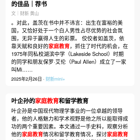
的佳品｜荐书
文｜财新 黄山
。对此，盖茨在书中并不讳言：出生在富裕的美
国，又恰好处于一个白人男性占尽优势的社会氛
围，无异于赢得人生的彩票。 佼佼者如盖茨，依
靠天赋和良好的
家庭教育
，抓住了时代的机会，在
1975年同私校湖滨中学（Lakeside School）时期
的同学和朋友保罗·艾伦（Paul Allen）成立了一家
叫Mi……
2025年2月26日 ·
财新mini+
叶企孙的
家庭教育
和留学教育
叶企孙是中国现代物理学事业的一位卓越的领导
者，他的人格魅力和学术视野是他之所以能取得成
功的两个重要因素。本文通过一手史料，观察分析
他的
家庭教育
情况和留学教育情况，探讨
家庭教育