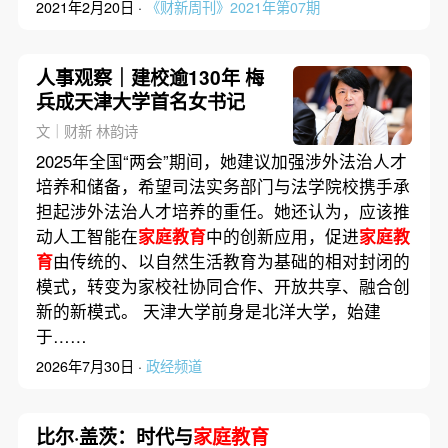
2021年2月20日 ·
《财新周刊》2021年第07期
人事观察｜建校逾130年 梅
兵成天津大学首名女书记
文｜财新 林韵诗
2025年全国“两会”期间，她建议加强涉外法治人才
培养和储备，希望司法实务部门与法学院校携手承
担起涉外法治人才培养的重任。她还认为，应该推
动人工智能在
家庭教育
中的创新应用，促进
家庭教
育
由传统的、以自然生活教育为基础的相对封闭的
模式，转变为家校社协同合作、开放共享、融合创
新的新模式。 天津大学前身是北洋大学，始建
于……
2026年7月30日 ·
政经频道
比尔·盖茨：时代与
家庭教育