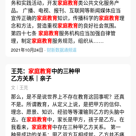
务和实践活动，开发
家庭教育
类公共文化服务产
品。 广播、电视、报刊、互联网等新闻媒体应当
宣传正确的
家庭教育
知识，传播科学的
家庭教育
理
念和方法，营造重视
家庭教育
的良好社会氛围。
第四十七条
家庭教育
服务机构应当加强自律管
理，制定
家庭教育
服务规范，组织从……
2021年10月24日 ·
财新数据通频道
王芫：
家庭教育
中的三种甲
乙方关系｜亲子
文｜王芫
那么，是不是说世界上不存在教育这回事呢？还真
不是。所谓教育，从定义上说，是把甲方的信仰、
理念、愿景、知识、经验等等灌输到乙方的头脑中
去。在
家庭教育
中，家长是甲方，孩子是乙方。在
我看来，
家庭教育
中存在三种甲乙方关系。 第一
种是成功的关系：甲乙双方互相成就。乙方并不痛