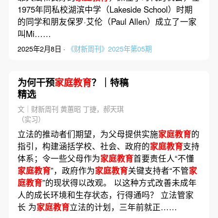
1975年同私校湖滨中学（Lakeside School）时期
的同学和朋友保罗·艾伦（Paul Allen）成立了一家
叫Mi……
2025年2月8日 ·
《财新周刊》2025年第05期
为何干预
家庭教育
？｜特稿
精选
文｜财新周刊 黄蕙昭 丁捷，郝天琪
（实习）
立法的推动者们期望，为父母提供实施
家庭教育
的
指引，构建涵括学校、社会、政府的
家庭教育
支持
体系；令一些父母作为
家庭教育
首要责任人“不懂
家庭教育
”，政府作为
家庭教育
关键支持者“不管
家
庭教育
”的现状得以改观。 以这种方式改善未成年
人的成长环境和生存状态，行得通吗？ 立法管家
长 为
家庭教育
立法的计划，三年前就正……