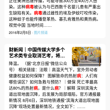
正在美洲迅速传播，可能导致300万至400万人感
染。这种
病毒
被认为与巴西数千名婴儿患有严重出
生缺陷有关。
病毒
通过雌性的埃及伊蚊叮咬传染，
这种蚊子也能传播登革热、基孔肯雅热和黄热病。
视觉中国 当地时间……
2016年2月5日 ·
图片频道
财新闻｜中国传媒大学多个
艺术类专业取消艺考，将依
据考生高考文化课成绩由高
降温。 （据“北京日报”微信公众
到低依次录取
号） 相关链接：法眼｜高温天气下，室外劳动者
健康权益如何保障？ 图解致命的热射
病
：人们有
哪些误区？如何急救与预防？｜健保 死亡率最高
达80%的热射
病
，是什么
病
？｜解释 深圳滨海大
道出现地面沉降，后发展为局部塌陷，官方通报最
新情况 8月6日，深圳地铁通报“滨海大道出现地面
沉降”现场处置最新情况，全文如下：……