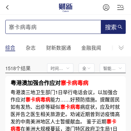
搜索
综合
杂志
财新数据通
金融我闻
财新mini
1518个结果
时间不限
全文
智能排序
粤港澳加强合作应对
寨卡病毒病
粤港澳三地卫生部门1日举行电话会议，以加强合
作应对
寨卡病毒病
能力……好预防措施。提醒居民
如有发热、出疹等疑似
寨卡病毒
病症状，应及时就
医并告之医生相关旅游史。劝诫近期曾到访疫情高
发的中南美洲地区人士暂缓献血。 鉴于近期
寨卡
病毒
在美洲大规模蔓延，澳门特区政府卫生局1日