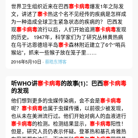
世界卫生组织近来在巴西
寨卡病毒
爆发1年之际发
文，讲述了
寨卡
热这个名不见经传的疾病是怎样成
为一种造成全球卫生紧急状态的疾病的？ 巴西发
现
寨卡病毒
流行以后，人们开始追溯
寨卡病毒
发现
的历史。 1947年，科学家们为了研究丛林黄热病
在乌干达恩德培半岛
寨卡
森林附近建立了6个“哨兵
猴站”，抓来一些猴子放在笼子里……
2016年5月10日 ·
蔡晧东博客
听WHO讲
寨卡病毒
的故事(1)：巴西
寨卡病毒
的发现
他们想到更多的虫媒传染病，会不会是
寨卡病毒
呢？
寨卡病毒
也属于虫媒传播，以前很少被发现，
也从未在美洲流行过。他们开始对病人的血液进行
寨卡病毒
的检测。检测结果显示，
寨卡病毒
阳性！
但是，研究人员仍表示怀疑。登革热和基孔肯雅热