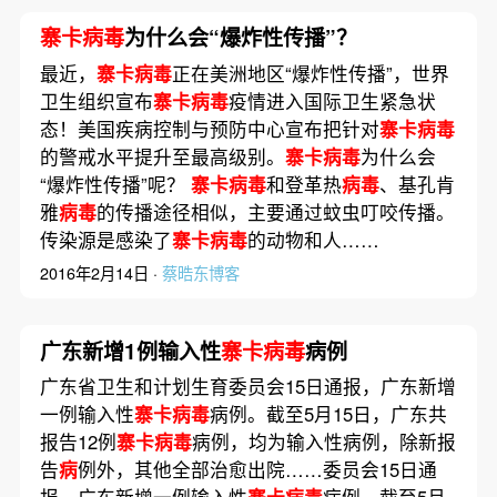
寨卡病毒
为什么会“爆炸性传播”？
最近，
寨卡病毒
正在美洲地区“爆炸性传播”，世界
卫生组织宣布
寨卡病毒
疫情进入国际卫生紧急状
态！美国疾病控制与预防中心宣布把针对
寨卡病毒
的警戒水平提升至最高级别。
寨卡病毒
为什么会
“爆炸性传播”呢？
寨卡病毒
和登革热
病毒
、基孔肯
雅
病毒
的传播途径相似，主要通过蚊虫叮咬传播。
传染源是感染了
寨卡病毒
的动物和人……
2016年2月14日 ·
蔡晧东博客
广东新增1例输入性
寨卡病毒
病例
广东省卫生和计划生育委员会15日通报，广东新增
一例输入性
寨卡病毒
病例。截至5月15日，广东共
报告12例
寨卡病毒
病例，均为输入性病例，除新报
告
病
例外，其他全部治愈出院……委员会15日通
报，广东新增一例输入性
寨卡病毒
病例。截至5月