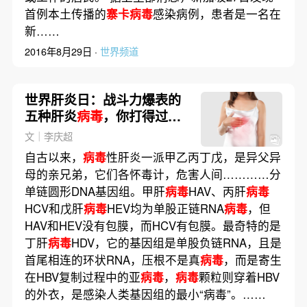
首例本土传播的
寨卡病毒
感染病例，患者是一名在
新……
2016年8月29日 ·
世界频道
世界肝炎日：战斗力爆表的
五种肝炎
病毒
，你打得过它
们吗｜健保
文｜李庆超
自古以来，
病毒
性肝炎一派甲乙丙丁戊，是异父异
母的亲兄弟，它们各怀毒计，危害人间…………分
单链圆形DNA基因组。甲肝
病毒
HAV、丙肝
病毒
HCV和戊肝
病毒
HEV均为单股正链RNA
病毒
，但
HAV和HEV没有包膜，而HCV有包膜。最奇特的是
丁肝
病毒
HDV，它的基因组是单股负链RNA，且是
首尾相连的环状RNA，压根不是真
病毒
，而是寄生
在HBV复制过程中的亚
病毒
，
病毒
颗粒则穿着HBV
的外衣，是感染人类基因组的最小“病毒”。……