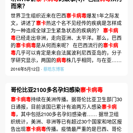
而来？
世界卫生组织近来在巴西
寨卡病毒
爆发1年之际发
文，讲述了
寨卡
热这个名不见经传的疾病是怎样成
为一种造成全球卫生紧急状态的疾病的？
寨卡病
毒
已经走出非洲，走向亚洲、太平洋。那么，巴西
的
寨卡病毒
是从何而来呢？ 在巴西流行的
寨卡病
毒
几乎可以肯定是来自法属波利尼西亚岛的，分子
学研究显示，两国的
病毒
株几乎相同，与在亚……
2016年5月12日 ·
蔡晧东博客
哥伦比亚2100多名孕妇感染
寨卡病毒
寨卡病毒
持续在美洲传播。据哥伦比亚卫生部门30
日通报，目前该国已累计有逾两万人感染
寨卡病
毒
，其中包括2100多名孕妇感染者…… 据世卫组
织统计，美洲、非洲等已有超过30个国家和地区报
告出现
寨卡病毒
传播。疫情最严重的是巴西、哥伦