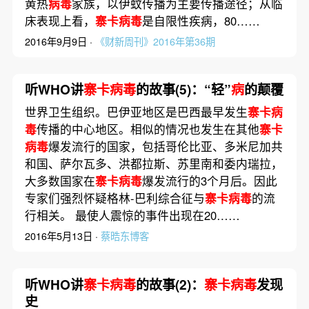
黄热
病毒
家族，以伊蚊传播为主要传播途径；从临
床表现上看，
寨卡病毒
是自限性疾病，80……
2016年9月9日 ·
《财新周刊》2016年第36期
听WHO讲
寨卡病毒
的故事(5)：“轻”
病
的颠覆
世界卫生组织。巴伊亚地区是巴西最早发生
寨卡病
毒
传播的中心地区。相似的情况也发生在其他
寨卡
病毒
爆发流行的国家，包括哥伦比亚、多米尼加共
和国、萨尔瓦多、洪都拉斯、苏里南和委内瑞拉，
大多数国家在
寨卡病毒
爆发流行的3个月后。因此
专家们强烈怀疑格林-巴利综合征与
寨卡病毒
的流
行相关。 最使人震惊的事件出现在20……
2016年5月13日 ·
蔡晧东博客
听WHO讲
寨卡病毒
的故事(2)：
寨卡病毒
发现
史