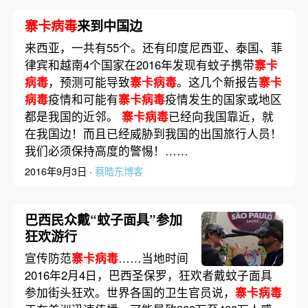
寨卡病毒
来到中国边
来西亚，一共有55个。还有印度尼西亚、泰国、菲
律宾和越南4个国家在2016年发现有蚊子携带
寨卡
病毒
，预测可能导致
寨卡病毒
。这几个新报告
寨卡
病毒
疫情和可能有
寨卡病毒
疫情发生的国家或地区
都是我国的近邻。
寨卡病毒
已经向我国靠近，就
在我国边！而且已经威胁到我国的出国旅行人员！
我们必须保持高度的警惕！……
2016年9月3日 ·
蔡晧东博客
巴西民众戴“蚊子面具”参加
狂欢游行
宣传防范
寨卡病毒
……当地时间
2016年2月4日，巴西圣保罗，狂欢者戴蚊子面具
参加街头狂欢。世界各国的卫生官员说，
寨卡病毒