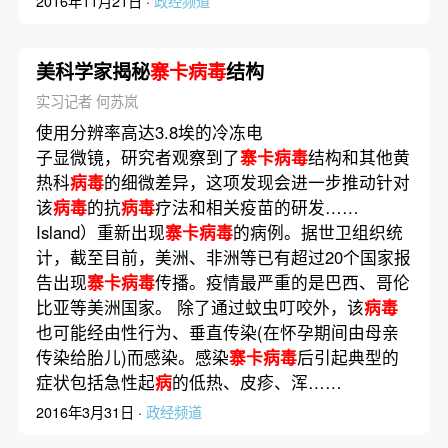
2016年11月21日 ·
政经频道
美科学家揭秘
寨卡病毒
结构
实习记者 何苏岚
使用分辨率高达3.8埃的冷冻电
子显微镜，研究者观察到了
寨卡病毒
结构和其他黄
热科
病毒
的细微差异，这项发现会进一步推动针对
该
病毒
的抗
病毒
疗法和相关疫苗的研发……
Island）重新出现
寨卡病毒
的病例。据世卫组织统
计，截至目前，美洲、非洲等已有超过20个国家报
告出现
寨卡病毒
传播。疫情最严重的是巴西、哥伦
比亚等美洲国家。 除了通过蚊虫叮咬外，该
病毒
也可能经由性行为、垂直传染(在怀孕期间由母亲
传染给胎儿)而感染。感染
寨卡病毒
后引起典型的
症状包括急性起
病
的低热、皮疹、浑……
2016年3月31日 ·
政经频道