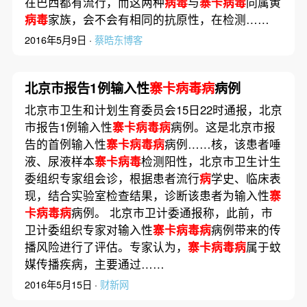
在巴西都有流行，而这两种
病毒
与
寨卡病毒
同属黄
病毒
家族，会不会有相同的抗原性，在检测……
2016年5月9日 ·
蔡晧东博客
北京市报告1例输入性
寨卡病毒病
病例
北京市卫生和计划生育委员会15日22时通报，北京
市报告1例输入性
寨卡病毒病
病例。这是北京市报
告的首例输入性
寨卡病毒病
病例……核，该患者唾
液、尿液样本
寨卡病毒
检测阳性，北京市卫生计生
委组织专家组会诊，根据患者流行
病
学史、临床表
现，结合实验室检查结果，诊断该患者为输入性
寨
卡病毒病
病例。 北京市卫计委通报称，此前，市
卫计委组织专家对输入性
寨卡病毒病
病例带来的传
播风险进行了评估。专家认为，
寨卡病毒病
属于蚊
媒传播疾病，主要通过……
2016年5月15日 ·
财新网