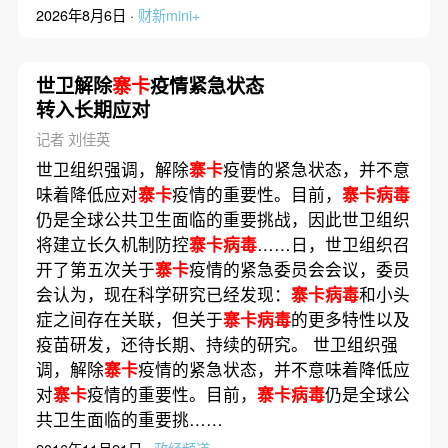
2026年8月6日 ·
财新mini+
世卫解除
寨卡
疫情紧急状态
转入长期应对
记者 刘佳英
世卫组织强调，解除
寨卡
疫情的紧急状态，并不意
味着降低应对
寨卡
疫情的重要性。目前，
寨卡病毒
仍是全球公共卫生面临的重要挑战，因此世卫组织
将建立长久机制防控
寨卡病毒
……日，世卫组织召
开了第五次关于
寨卡
疫情的紧急委员会会议，委员
会认为，现在科学研究已经发现：
寨卡病毒
和小头
症之间存在关联，但关于
寨卡病毒
的更多特性以及
疫苗研发，还待长期、持续的研究。 世卫组织强
调，解除
寨卡
疫情的紧急状态，并不意味着降低应
对
寨卡
疫情的重要性。目前，
寨卡病毒
仍是全球公
共卫生面临的重要挑……