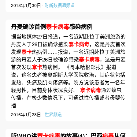
2018年1月30日 ·
财新数据通频道
丹麦确诊首例
寨卡病毒
感染病例
据当地媒体27日报道，一名近期赴拉丁美洲旅游的
丹麦人于26日被确诊感染
寨卡病毒
，这是丹麦首次
发现
寨卡
热病例……报道，一名近期赴拉丁美洲旅
游的丹麦人于26日被确诊感染
寨卡病毒
，这是丹麦
首次发现
寨卡
热病例。 《哥本哈根邮报》报道
说，这名患者被奥胡斯大学医院收治，其症状包括
发热、头痛及肌肉疼痛等。院方说该患者为一名年
轻男性，目前身体状况良好。
寨卡病毒
通过蚊虫
传播，在极少数情况下，可通过性传播或者母婴传
播……
2016年1月28日 ·
世界频道
听WHO讲
寨卡病毒
的故事(4)：巴西
病毒
从何