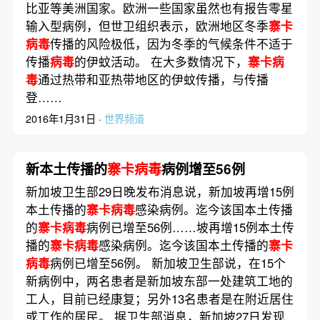
比亚等美洲国家。欧洲一些国家虽然也有报告零星
输入型病例，但世卫组织表示，欧洲地区冬季
寨卡
病毒
传播的风险极低，因为冬季的气候条件不适于
传播
病毒
的伊蚊活动。 在大多数情况下，
寨卡病
毒
通过热带和亚热带地区的伊蚊传播，与传播
登……
2016年1月31日 ·
世界频道
新本土传播的
寨卡病毒
病例增至56例
新加坡卫生部29日晚发布消息说，新加坡再增15例
本土传播的
寨卡病毒
感染病例。迄今该国本土传播
的
寨卡病毒
病例已增至56例……坡再增15例本土传
播的
寨卡病毒
感染病例。迄今该国本土传播的
寨卡
病毒
病例已增至56例。 新加坡卫生部说，在15个
新病例中，两名患者是新加坡东部一处建筑工地的
工人，目前已经康复；另外13名患者是在附近居住
或工作的居民。 据卫生部消息，新加坡27日发现