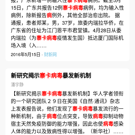
15日，广东共报告12例
寨卡病毒
病例，均为输入性
病例，除新报告
病
例外，其他全部治愈出院。 据
通报，患者郑某，男，37岁，旅委内瑞拉华侨，在
广东省的住址为江门恩平市君堂镇。4月28日从委
内瑞拉（为
寨卡病毒
疫情发生国）抵达厦门国际机
场入境（入……
2016年5月15日 ·
财新网
新研究揭示
寨卡病毒
暴发新机制
潘宇静
【新研究揭示
寨卡病毒
暴发新机制】华人学者领衔
的一个研究团队２９日在英国《自然·通讯》杂志
上发表报告说，他们发现了
寨卡病毒
暴发流行的一
种新机制，由于
病毒
位点突变，导致
病毒
抑制动物
宿主天然免疫防御的能力增强，因此也使
病毒
感染
人体的能力以及致病性得以增强。（新华社）……