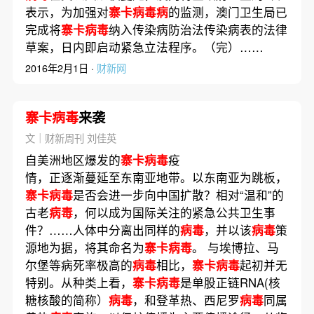
表示，为加强对
寨卡病毒病
的监测，澳门卫生局已
完成将
寨卡病毒
纳入传染病防治法传染病表的法律
草案，日内即启动紧急立法程序。（完）……
2016年2月1日 ·
财新网
寨卡病毒
来袭
文｜财新周刊 刘佳英
自美洲地区爆发的
寨卡病毒
疫
情，正逐渐蔓延至东南亚地带。以东南亚为跳板，
寨卡病毒
是否会进一步向中国扩散？相对“温和”的
古老
病毒
，何以成为国际关注的紧急公共卫生事
件？……人体中分离出同样的
病毒
，并以该
病毒
策
源地为据，将其命名为
寨卡病毒
。 与埃博拉、马
尔堡等病死率极高的
病毒
相比，
寨卡病毒
起初并无
特别。从种类上看，
寨卡病毒
是单股正链RNA(核
糖核酸的简称）
病毒
，和登革热、西尼罗
病毒
同属