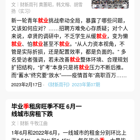
文｜财新周刊 黄蕙昭，韩文榕、胡雪
扬（实习）
新一轮青年
就业
挑战牵动全局，暴露了哪些问题，
又该如何应对？……招聘方难免心存质疑；对个人
来说，卓贤的调研中，不乏学生从缓
就业
，变为懒
就业
、怕
就业
甚至不
就业
。“从人力资本视角，不
管是实际折损，还是配置效率，都是负面的。” 多
名受访者强调，若未改善
就业
整体环境、合理规划
扩招结构，“扩考”本身只是将
就业
压力不断后推。
而“蓄水”终究要“放水”——疫情首年“高职百万……
2023年2月17日 ·
《财新周刊》2023年第07期
毕业
季
租房旺季不旺 6月一
线城市房租下跌
文｜财新 牛牧江曲
1年6月和2022年6月，一线城市的租金分别环比上