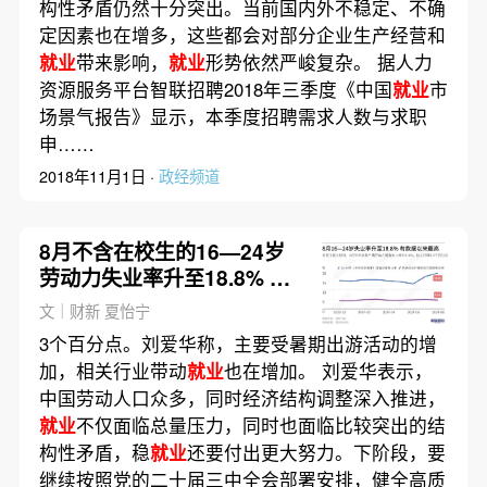
构性矛盾仍然十分突出。当前国内外不稳定、不确
定因素也在增多，这些都会对部分企业生产经营和
就业
带来影响，
就业
形势依然严峻复杂。 据人力
资源服务平台智联招聘2018年三季度《中国
就业
市
场景气报告》显示，本季度招聘需求人数与求职
申……
2018年11月1日 ·
政经频道
8月不含在校生的16—24岁
劳动力失业率升至18.8% 为
有数据以来最高
文｜财新 夏怡宁
3个百分点。刘爱华称，主要受暑期出游活动的增
加，相关行业带动
就业
也在增加。 刘爱华表示，
中国劳动人口众多，同时经济结构调整深入推进，
就业
不仅面临总量压力，同时也面临比较突出的结
构性矛盾，稳
就业
还要付出更大努力。下阶段，要
继续按照党的二十届三中全会部署安排，健全高质