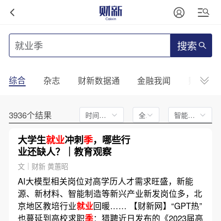
搜索
综合
杂志
财新数据通
金融我闻
财新mini
3936个结果
时间不限
全文
智能排序
大学生
就业
冲刺
季
，哪些行
业还缺人？｜教育观察
文｜财新 黄蕙昭
AI大模型相关岗位对高学历人才需求旺盛，新能
源、新材料、智能制造等新兴产业新发岗位多，北
京地区教培行业
就业
回暖…… 【财新网】“GPT热”
也蔓延到高校求职
季
：猎聘近日发布的《2023届高