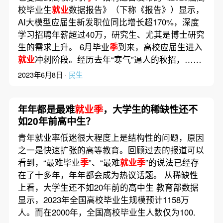
校毕业生
就业
数据报告》（下称《报告》）显示，
AI大模型应届生新发职位同比增长超170%，深度
学习招聘年薪超过40万，研究生、尤其是博士研究
生的需求上升。 6月毕业
季
到来，高校应届生进入
就业
冲刺阶段。经历去年“寒气”逼人的秋招，……
2023年6月8日 ·
民生
年年都是最难
就业季
，大学生的稀缺性还不
如20年前高中生？
青年就业率低迷很大程度上是结构性的问题，原因
之一是快速扩张的高等教育。回顾过去的报道可以
看到，“最难毕业
季
”、“最难
就业季
”的说法已经存
在了十多年，年年都会成为热议话题。 从稀缺性
上看，大学生还不如20年前的高中生 教育部数据
显示，2023年全国高校毕业生规模预计1158万
人。而在2000年，全国高校毕业生人数仅为100.