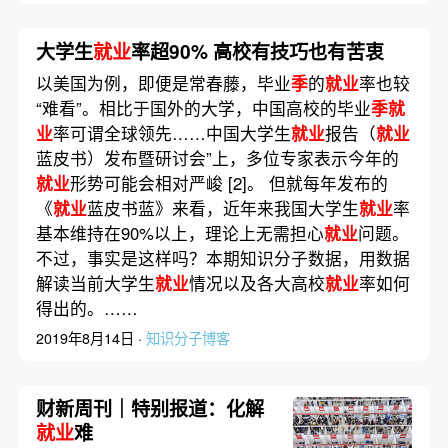
大学生
就业
率超90% 高校有技巧也有苦衷
以美国为例，即便是常春藤，毕业
季
的
就业
率也较
“难看”。相比于国外的大学，中国高校的毕业
季就
业
率可谓全球领先……中国大学生
就业
报告（
就业
蓝皮书）发布暨研讨会”上，多位专家表示今年的
就业
形势可能会相对严峻 [2]。 但就每年发布的
《
就业
蓝皮书蓝》来看，近年来我国大学生
就业
率
基本维持在90%以上，理论上无需担心
就业
问题。
不过，事实是这样吗？本期知识分子数据，用数据
解读当前大学生
就业
情况以及各大高校
就业
率如何
得出的。……
2019年8月14日 ·
知识分子博客
财新周刊｜特别报道：化解
就业
难