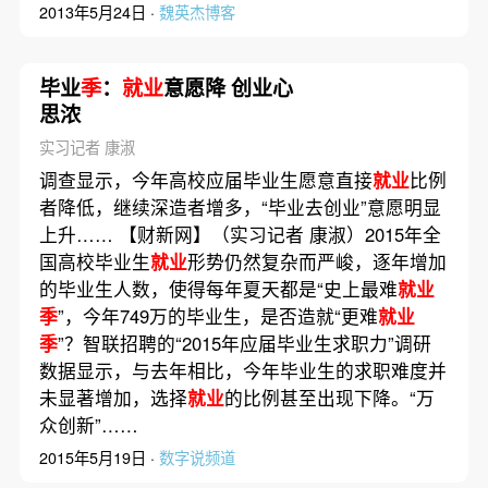
2013年5月24日 ·
魏英杰博客
毕业
季
：
就业
意愿降 创业心
思浓
实习记者 康淑
调查显示，今年高校应届毕业生愿意直接
就业
比例
者降低，继续深造者增多，“毕业去创业”意愿明显
上升…… 【财新网】（实习记者 康淑）2015年全
国高校毕业生
就业
形势仍然复杂而严峻，逐年增加
的毕业生人数，使得每年夏天都是“史上最难
就业
季
”，今年749万的毕业生，是否造就“更难
就业
季
”？智联招聘的“2015年应届毕业生求职力”调研
数据显示，与去年相比，今年毕业生的求职难度并
未显著增加，选择
就业
的比例甚至出现下降。“万
众创新”……
2015年5月19日 ·
数字说频道