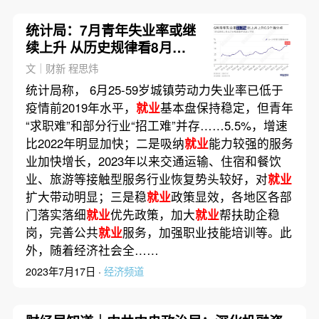
统计局：7月青年失业率或继
续上升 从历史规律看8月后
逐步下降
文｜财新 程思炜
统计局称， 6月25-59岁城镇劳动力失业率已低于
疫情前2019年水平，
就业
基本盘保持稳定，但青年
“求职难”和部分行业“招工难”并存……5.5%，增速
比2022年明显加快；二是吸纳
就业
能力较强的服务
业加快增长，2023年以来交通运输、住宿和餐饮
业、旅游等接触型服务行业恢复势头较好，对
就业
扩大带动明显；三是稳
就业
政策显效，各地区各部
门落实落细
就业
优先政策，加大
就业
帮扶助企稳
岗，完善公共
就业
服务，加强职业技能培训等。此
外，随着经济社会全……
2023年7月17日 ·
经济频道