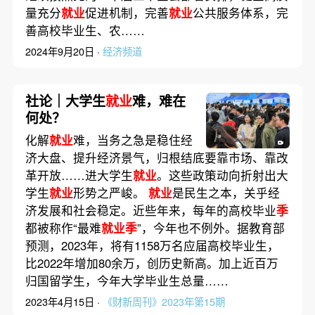
量充分
就业
促进机制，完善
就业
公共服务体系，完
善高校毕业生、农……
2024年9月20日 ·
经济频道
社论｜大学生
就业
难，难在
何处？
化解
就业
难，当务之急是稳住经
济大盘、提升经济景气，归根结底要靠市场、靠改
革开放……进大学生
就业
。这些政策动向折射出大
学生
就业
形势之严峻。
就业
是民生之本，关乎经
济发展和社会稳定。近些年来，每年的高校毕业
季
都被称作“最难
就业季
”，今年也不例外。据教育部
预测，2023年，将有1158万名应届高校毕业生，
比2022年增加80余万，创历史新高。加上近百万
归国留学生，今年大学毕业生总量……
2023年4月15日 ·
《财新周刊》2023年第15期