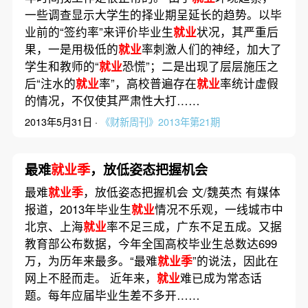
一些调查显示大学生的择业期呈延长的趋势。以毕
业前的“签约率”来评价毕业生
就业
状况，其严重后
果，一是用极低的
就业
率刺激人们的神经，加大了
学生和教师的“
就业
恐慌”；二是出现了层层施压之
后“注水的
就业
率”，高校普遍存在
就业
率统计虚假
的情况，不仅使其严肃性大打……
2013年5月31日 ·
《财新周刊》2013年第21期
最难
就业季
，放低姿态把握机会
最难
就业季
，放低姿态把握机会 文/魏英杰 有媒体
报道，2013年毕业生
就业
情况不乐观，一线城市中
北京、上海
就业
率不足三成，广东不足五成。又据
教育部公布数据，今年全国高校毕业生总数达699
万，为历年来最多。“最难
就业季
”的说法，因此在
网上不胫而走。 近年来，
就业
难已成为常态话
题。每年应届毕业生差不多开……