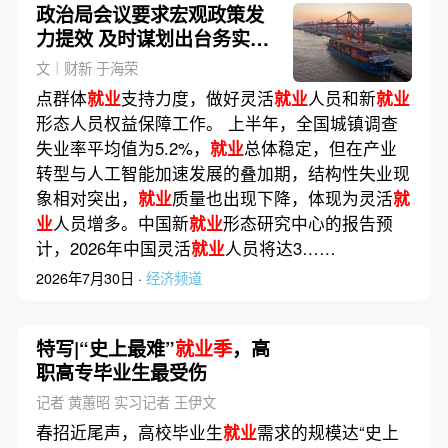
政治局会议要求宏观政策发
力提效 及时谋划出台务实管
用的增量政策
文｜财新 于海荣
点群体
就业
支持力度，做好灵活
就业
人员和新
就业
形态人员权益保障工作。 上半年，全国城镇调查
失业率平均值为5.2%，
就业
总体稳定，但在产业
转型与人工智能加速发展的叠加期，结构性失业现
象相对突出，
就业
质量也出现下降，体现为灵活
就
业
人员增多。中国新
就业
形态研究中心的报告预
计，2026年中国灵活
就业
人员将达3……
2026年7月30日 ·
经济频道
特写|“史上最难”
就业季
，高
职高专毕业生最受伤
记者 黄蕙昭 实习记者 王伊文
春招近尾声，高校毕业生
就业
需求的规模达“史上