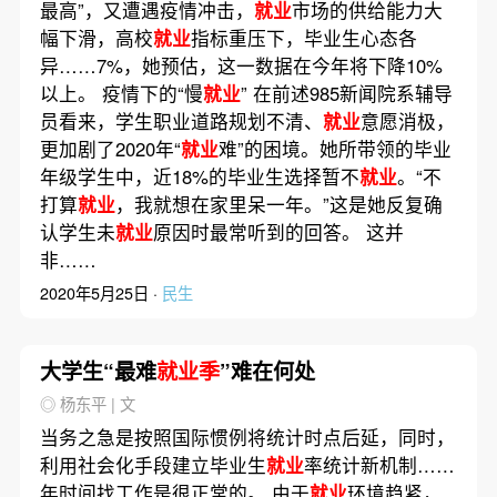
最高”，又遭遇疫情冲击，
就业
市场的供给能力大
幅下滑，高校
就业
指标重压下，毕业生心态各
异……7%，她预估，这一数据在今年将下降10%
以上。 疫情下的“慢
就业
” 在前述985新闻院系辅导
员看来，学生职业道路规划不清、
就业
意愿消极，
更加剧了2020年“
就业
难”的困境。她所带领的毕业
年级学生中，近18%的毕业生选择暂不
就业
。“不
打算
就业
，我就想在家里呆一年。”这是她反复确
认学生未
就业
原因时最常听到的回答。 这并
非……
2020年5月25日 ·
民生
大学生“最难
就业季
”难在何处
◎ 杨东平 | 文
当务之急是按照国际惯例将统计时点后延，同时，
利用社会化手段建立毕业生
就业
率统计新机制……
年时间找工作是很正常的。 由于
就业
环境趋紧，