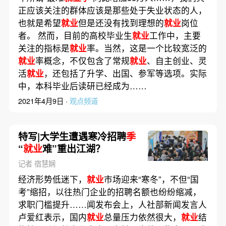
正应该关注的群体应该是那些处于失业状态的人，
也就是希望
就业
但是还没有找到理想的
就业
岗位
者。 然而，目前的高校毕业生
就业
工作中，主要
关注的指标是
就业
率。当然，这是一个比较宽泛的
就业
率概念，不仅包含了常规
就业
、自主创业、灵
活
就业
，还包括了升学、出国、参军等选项。实际
中，本科毕业后读研已经成为……
2021年4月9日 ·
观点频道
特写|大学生遭遇寒冷招聘
季
“
就业
难”重出江湖？
记者 宿慧娴
经济形势低迷下，
就业
市场迎来“寒冬”，不但“国
考”缩招，以往热门企业的招聘名额也纷纷缩减，
求职门槛提升……闻发布会上，人社部新闻发言人
卢爱红表示，国内
就业
总量压力依然很大，
就业
结