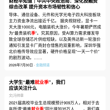
财经早知道｜中共中央政治局：深化投融资
综合改革 提升资本市场韧性和信心
导体、通信设备、元件和光学光电子四大科技板块
主力资金净流出接近千亿。 据央视财经，显卡一
天大涨1000元，电脑装机大涨价，今年暑期俨然成
为“最贵装机
季
”。究其原因，受‌AI算力需求爆发‌导
致全球存储芯片供给短缺，以及‌英伟达新一轮涨价
通知‌引发显卡厂商封仓惜售的双重影响，深圳华强
北价格传导效应显著，硬件价格呈现“一天一个价”
的剧烈波动。……
2026年7月30日 ·
金融频道
大学生“最难
就业季
”，我们
应该关注什么
文|冯帅章
2021届高校毕业生总规模预计909万人，相对于去
年所谓“最难
就业季
”同比增加35万人……，我们真