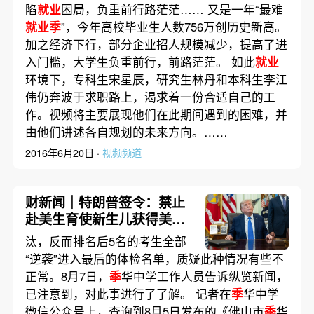
陷
就业
困局，负重前行路茫茫…… 又是一年“最难
就业季
”，今年高校毕业生人数756万创历史新高。
加之经济下行，部分企业招人规模减少，提高了进
入门槛，大学生负重前行，前路茫茫。 如此
就业
环境下，专科生宋星辰，研究生林丹和本科生李江
伟仍奔波于求职路上，渴求着一份合适自己的工
作。视频将主要展现他们在此期间遇到的困难，并
由他们讲述各自规划的未来方向。……
2016年6月20日 ·
视频频道
财新闻｜特朗普签令：禁止
赴美生育使新生儿获得美国
公民身份的“生育旅游”
汰，反而排名后5名的考生全部
“逆袭”进入最后的体检名单，质疑此种情况有些不
正常。8月7日，
季
华中学工作人员告诉纵览新闻，
已注意到，对此事进行了了解。 记者在
季
华中学
微信公众号上，查询到8月5日发布的《佛山市
季
华