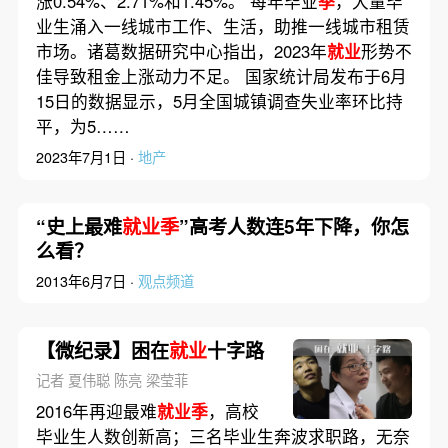
涨0.54%、2.71%和1.45%。 每年毕业
季
，大量毕
业生涌入一线城市工作、生活，助推一线城市租赁
市场。诸葛数据研究中心指出，2023年
就业
形势不
佳导致租金上涨动力不足。 国家统计局发布于6月
15日的数据显示，5月全国城镇调查失业率环比持
平，为5……
2023年7月1日 ·
地产
“史上最难
就业季
”高考人数连5年下降，你怎
么看？
2013年6月7日 ·
观点频道
【微纪录】困在
就业
十字路
记者 夏伟聪 陈亮 梁莹菲
2016年再迎最难
就业季
，高校
毕业生人数创新高；三名毕业生奔波求职路，无奈