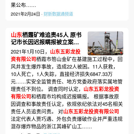
果公布……
2021年2月24日 ·
财新数据通频道
山东
栖霞矿难追责45人 原书
记市长因迟报瞒报被立案侦
查
2021年1月10日，
山东五彩龙投
资有限公司
栖霞市笏山金矿在基建施工过程中，回
风井发生爆炸事故，造成22人被困。11人获救，
10人死亡，1人失踪，直接经济损失6847.33万
元……实安全监管责任、地方党委政府落实属地管
理责任不到位。 调查同时认定，
山东五彩龙投资
有限公司
和栖霞市均构成迟报瞒报。 根据事故原
因调查和事故责任认定，依规依纪依法对45名相关
责任人员追责问责。 对
山东五彩龙投资有限公司
法定代表人贾巧遇、外包负责爆破作业并严重违规
混存爆炸物品的浙江其峰矿山工……