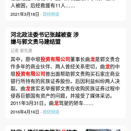
人被困，后经救援有11人……
2021年3月18日 ·
政经频道
河北政法委书记张越被查 涉
嫌与郭文贵马建结盟
记者 崔先康
其中，原中垠
投资有限公司
董事长曲
龙
是郭文贵合
作多年的商业伙伴、两人曾经关系密切，曲
龙
的中
垠
投资有限公司
曾出面帮助郭文贵购买石家庄商业
银行所持有的民族证券股份。后因利益纠纷两人决
裂。曲
龙
曾实名举报郭文贵在收购民族证券过程中
侵吞巨额国有资产的问题，并接受了媒体采访。
2011年3月31日，曲
龙
驾驶的轿车……
2016年4月16日 ·
政经频道