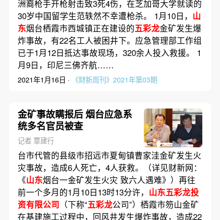
洲裔枪手开枪射击致3死4伤，在芝加哥大学就读的
30岁中国留学生范轶然不幸遭枪杀。 1月10日，
山
东
烟台栖霞市西城镇正在建设的
五彩龙
金矿发生爆
炸事故，有22名工人被困井下。应急管理部工作组
已于1月12日抵达事故现场，320余人投入救援。 1
月9日，印尼三佛齐航……
2021年1月16日 ·
《财新周刊》2021年第03期
金矿事故瞒报后 烟台应急系
统多名官员被查
记者 覃建行
台市代管的县级市招远市夏甸镇曹家洼金矿发生火
灾事故，造成6人死亡，4人获救。（详见财新网：
《
山东
烟台一金矿发生火灾 致六人遇难》）再往
前一个多月的1月10日13时13分许，
山东五彩龙投
资有限公司
（下称“
五彩龙
公司”）栖霞市笏山金矿
在基建施工过程中，回风井发生爆炸事故，造成22