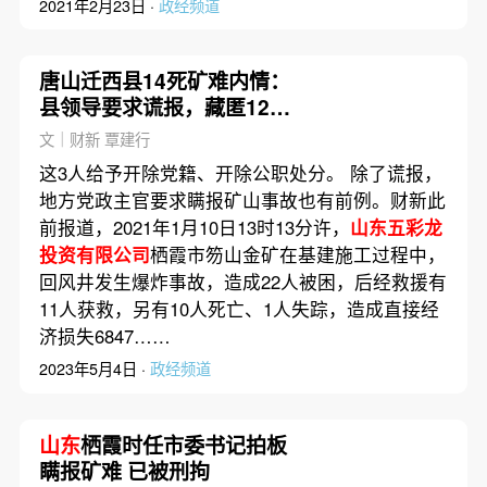
2021年2月23日 ·
政经频道
唐山迁西县14死矿难内情：
县领导要求谎报，藏匿12具
遗体
文｜财新 覃建行
这3人给予开除党籍、开除公职处分。 除了谎报，
地方党政主官要求瞒报矿山事故也有前例。财新此
前报道，2021年1月10日13时13分许，
山东五彩龙
投资有限公司
栖霞市笏山金矿在基建施工过程中，
回风井发生爆炸事故，造成22人被困，后经救援有
11人获救，另有10人死亡、1人失踪，造成直接经
济损失6847……
2023年5月4日 ·
政经频道
山东
栖霞时任市委书记拍板
瞒报矿难 已被刑拘