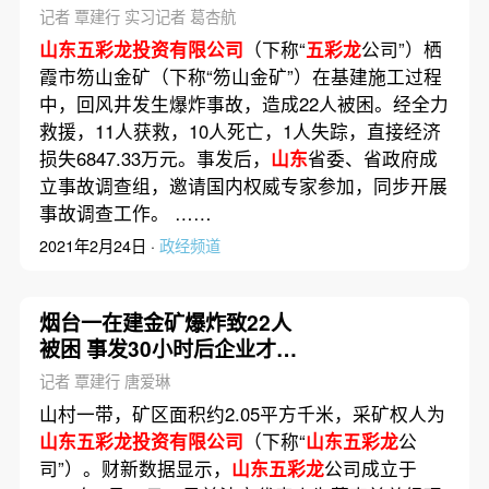
记者 覃建行 实习记者 葛杏航
山东五彩龙投资有限公司
（下称“
五彩龙
公司”）栖
霞市笏山金矿（下称“笏山金矿”）在基建施工过程
中，回风井发生爆炸事故，造成22人被困。经全力
救援，11人获救，10人死亡，1人失踪，直接经济
损失6847.33万元。事发后，
山东
省委、省政府成
立事故调查组，邀请国内权威专家参加，同步开展
事故调查工作。 ……
2021年2月24日 ·
政经频道
烟台一在建金矿爆炸致22人
被困 事发30小时后企业才上
报
记者 覃建行 唐爱琳
山村一带，矿区面积约2.05平方千米，采矿权人为
山东五彩龙投资有限公司
（下称“
山东五彩龙
公
司”）。财新数据显示，
山东五彩龙
公司成立于