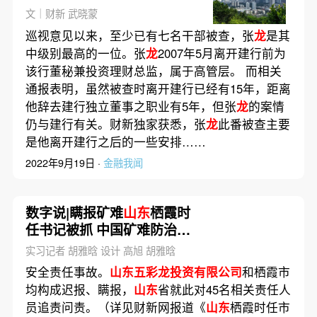
文｜财新 武晓蒙
巡视意见以来，至少已有七名干部被查，张
龙
是其
中级别最高的一位。张
龙
2007年5月离开建行前为
该行董秘兼投资理财总监，属于高管层。 而相关
通报表明，虽然被查时离开建行已经有15年，距离
他辞去建行独立董事之职业有5年，但张
龙
的案情
仍与建行有关。财新独家获悉，张
龙
此番被查主要
是他离开建行之后的一些安排……
2022年9月19日 ·
金融我闻
数字说|瞒报矿难
山东
栖霞时
任书记被抓 中国矿难防治持
久战打赢了吗？
实习记者 胡雅晗 设计 高旭 胡雅晗
安全责任事故。
山东五彩龙投资有限公司
和栖霞市
均构成迟报、瞒报，
山东
省就此对45名相关责任人
员追责问责。（详见财新网报道《
山东
栖霞时任市