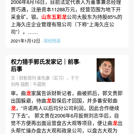
2006年8月16日，目前法定代表人为董事兼总经理
贾巧遇，注册资本11288万元，经营范围为地下开
采金矿、银。
山东五彩龙
公司大股东为持股85%的
上海久庄企业管理有限公司（下称“上海久庄公
司”）。……
2021年1月12日 ·
政经频道
权力猎手郭氏发家记｜前事·
后事
文｜财新周刊 崔先康（实习），于宁
刘冉 插图｜牛晨明
审。曲
龙
家属告诉财新记者，曲被抓后，郭文贵即
出国躲避，待曲
龙
取保后才回国，并多番安慰曲
龙
，“许诺两人以后均分公司利润，因此合作继续
了下去”。 郭文贵在2006年6月扳倒刘志华后，自
觉不方便再出面运营盘古大观等项目，便让曲
龙
出
头帮忙操办盘古大观和政泉公司，以盘古大观为