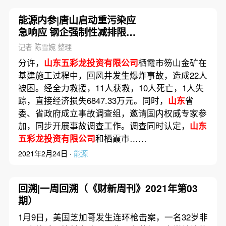
能源内参|唐山启动重污染应
急响应 钢企强制性减排限
产；
山东
栖霞矿难追责45人
记者 陈雪婉 整理
原书记市长因迟报瞒报被立
分许，
山东五彩龙投资有限公司
栖霞市笏山金矿在
案侦查
基建施工过程中，回风井发生爆炸事故，造成22人
被困。经全力救援，11人获救，10人死亡，1人失
踪，直接经济损失6847.33万元。同时，
山东
省
委、省政府成立事故调查组，邀请国内权威专家参
加，同步开展事故调查工作。调查同时认定，
山东
五彩龙投资有限公司
和栖霞市……
2021年2月24日 ·
能源
回溯|一周回溯（《财新周刊》2021年第03
期）
1月9日，美国芝加哥发生连环枪击案，一名32岁非