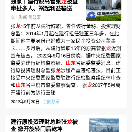
独家｜建行原高管张
龙
被查
牵扯多人、祸起利益输送
文｜财新 武晓蒙
张
龙
15年前从建行辞职，曾任该行董秘、投资理财
总监；2014年1月起在建行担任独董三年多，在此
期间他主要身份已经成为一家民企投资公司董事
长……多月后，从建行辞职15年的原高管张
龙
近期
宣布被查。 2022年9月16日傍晚，据中央纪委国家
监委驻建行纪检监察组、
山东
省纪委监委消息：建
行原投资理财总监张
龙
涉嫌严重违纪违法，目前正
接受中央纪委国家监委驻建行纪检监察组纪律审查
和
山东
省平度市监委监察调查。 张
龙
2007年5月离
开建行前为该行董秘……
2022年9月20日 ·
金融频道
建行原投资理财总监张
龙
被
查 掀开旋转门后乾坤