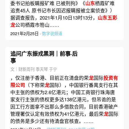
委书记拍板瞒报矿难 已被刑拘》《
山东
栖霞矿难
追责45人 原书记市长因迟报瞒报被立案侦查》）
据调查报告，2021年1月10日13时13分，
山东五彩
龙
公司栖霞市笏山……
2021年2月25日 ·
数字说频道
追问广东振戎黑洞｜前事·后
事
文｜财新周刊 季天琴 于宁
，仅注册于香港、目前正在清盘的荣
龙
国际
投资有
限公司
（下称荣
龙
国际），中国银行番禺支行在其
中主张的债权为2.6亿港元；中国工商银行珠海唐
家支行主张的债权更多达138亿港元，但吊诡的是
因工行方面拿不出那么多借款合同，目前香港破产
管理署仅认定有效债权为41亿港元，最后荣
龙
国际
的债务是多少还有待清盘官核查。……