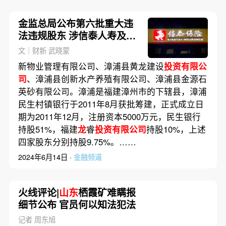
金监总局公布第六批重大违
法违规股东 涉信泰人寿及多
家银行
文｜财新 武晓蒙
新物业管理有限公司、漳浦县黄龙建设
投资有限公
司
、漳浦县创新水产养殖有限公司、漳浦县金源石
英砂有限公司。漳浦是福建漳州市的下辖县，漳浦
民生村镇银行于2011年8月获批筹建，正式成立日
期为2011年12月，注册资本5000万元，民生银行
持股51%，福建
龙
睿
投资有限公司
持股10%，上述
四家股东分别持股9.75%。……
2024年6月14日 ·
金融频道
火线评论|
山东
栖霞矿难瞒报
细节公布 官员何以知法犯法
记者 周东旭