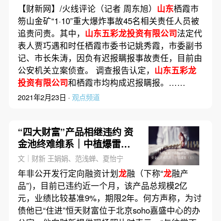
【财新网】/火线评论（记者 周东旭）
山东
栖霞市
笏山金矿“1·10”重大爆炸事故45名相关责任人员被
追责问责。其中，
山东五彩龙投资有限公司
法定代
表人贾巧遇和时任栖霞市委书记姚秀霞，市委副书
记、市长朱涛，因负有迟报瞒报事故责任，目前由
公安机关立案侦查。 调查报告认定，
山东五彩龙
投资有限公司
和栖霞市均构成迟报瞒报。……
2021年2月23日 ·
观点频道
“四大财富”产品相继违约 资
金池终难维系｜中植爆雷
（上）
文｜财新 王娟娟、范浅蝉、夏怡宁
年非公开发行定向融资计划
龙
融（下称“
龙
融产
品”)，目前已违约近一个月，该产品总规模2亿
元，业绩比较基准9%，期限2年。何方声称，为讨
债他已“住进”恒天财富位于北京soho嘉盛中心的办