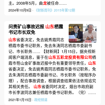
主。2008年5月，曲
龙
被任命……
2024年10月9日 ·
《财新周刊》2015年第12期
问责矿山事故迟报
山东
栖霞
书记市长双免
山东
省委决定，免去姚秀霞同志
栖霞市委书记职务，免去朱涛同志栖霞市委副书
记、市长职务…… 【财新网】1月15日，据央视新
闻客户端消息，鉴于在
山东五彩龙投资有限公司
栖
霞市笏山金矿事故迟报中负有重要领导责任，
山东
省委决定，免去姚秀霞同志栖霞市委书记职务，免
去朱涛同志栖霞市委副书记、市长职务（按程序办
理），配合事故调查，根据调查结果依法依规追究
其相关责任。
山东
省委同时决定，烟台市政府副
市长李波同志兼任栖霞市委书记职务。（完）……
2021年1月15日 ·
政经频道