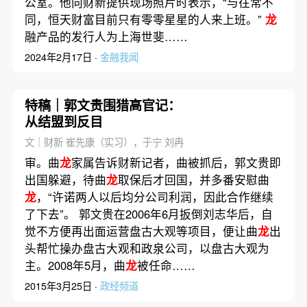
公室。他向财新提供现场照片时表示，“与往常不
同，恒天财富目前只有零零星星的人来上班。”
龙
融产品的发行人为上海世斐……
2024年2月17日 ·
金融我闻
特稿｜郭文贵围猎高官记：
从结盟到反目
文｜财新 崔先康（实习），于宁 刘冉
审。曲
龙
家属告诉财新记者，曲被抓后，郭文贵即
出国躲避，待曲
龙
取保后才回国，并多番安慰曲
龙
，“许诺两人以后均分公司利润，因此合作继续
了下去”。 郭文贵在2006年6月扳倒刘志华后，自
觉不方便再出面运营盘古大观等项目，便让曲
龙
出
头帮忙操办盘古大观和政泉公司，以盘古大观为
主。2008年5月，曲
龙
被任命……
2015年3月25日 ·
政经频道