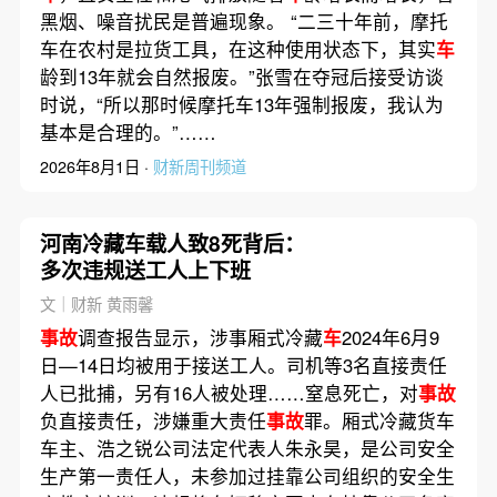
黑烟、噪音扰民是普遍现象。 “二三十年前，摩托
车在农村是拉货工具，在这种使用状态下，其实
车
龄到13年就会自然报废。”张雪在夺冠后接受访谈
时说，“所以那时候摩托车13年强制报废，我认为
基本是合理的。”……
2026年8月1日 ·
财新周刊频道
河南冷藏车载人致8死背后：
多次违规送工人上下班
文｜财新 黄雨馨
事故
调查报告显示，涉事厢式冷藏
车
2024年6月9
日—14日均被用于接送工人。司机等3名直接责任
人已批捕，另有16人被处理……窒息死亡，对
事故
负直接责任，涉嫌重大责任
事故
罪。厢式冷藏货车
车主、浩之锐公司法定代表人朱永昊，是公司安全
生产第一责任人，未参加过挂靠公司组织的安全生