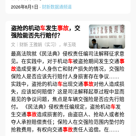
2026年8月1日 ·
财新数据通频道
盗抢的机动
车
发生
事故
，交
强险能否先行赔付？
文｜财新 王雅娟（实习），单玉晓
最高法院就《民法典》侵权责任编司法解释征求意
见。在实践中，对于机动
车
被盗抢期间发生交通
事
故
造成受害人人身伤亡和财产损失的情况，交强险
保险人是否应该先行赔付人身损害存在争议……
实践中，盗抢的机动
车
出现交通
事故
对他人造成损
失，应该如何赔偿？这是司法解释起草过程中显而
易见的争议问题，焦点是车辆交强险是否应先行赔
付。 《民法典》侵权责任编规定，盗抢机动
车
发
生交通
事故
造成损害的，由盗窃人、抢劫人或者抢
夺人承担赔偿责任；保险人在交强险范围内垫付的
抢救费用，有权向交通
事故
责任人追偿。在……