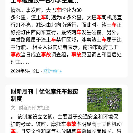
土
车
碰撞致一名小学生遇
难，
事故
原因初步查明
情况。事发时，大巴
车
时速为30
多公里，渣土
车
时速为50多公里。大巴
车
司机见直
行灯不亮，减速由北向南通行，而此时，渣土
车
正
好抢灯由西向东直行，最终两
车
发生碰撞。另外，
事发路段属于渣土
车
禁行区域，涉事渣土
车
属于违
章行驶。 相关人员向记者表示，南通市政府已于
事故
当日成立
事故
调查组，
事故
原因调查和善后处
理工……
2024年5月12日 ·
财新mini+
财新周刊｜优化摩托车报废
制度
文｜财新周刊 方祖望
。 该制度设立之初，主要基于交通安全和环境保
护的考量。彼时，摩托车
事故
率明显高于其他机动
车
，且安全性和尾气排放随着
车
龄增长而增长，冒