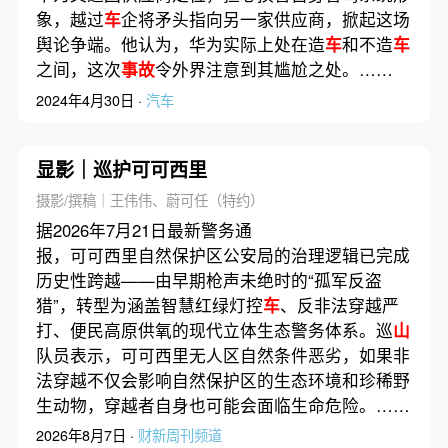
象，越过
车
企将矛头指向另一家供应商，掀起这场
舆论争端。他认为，华为实际上处在造
车
和不造
车
之间，这次
事故
令外界注意到其尴尬之处。……
2024年4月30日 ·
汽车
显影｜巡护可可西里
摄影/撰稿｜王伟伟、蔚可任（特约）
据2026年7月21日最新警务通
报，可可西里自然保护区公安局的治理逻辑已完成
历史性跨越——由早期枪声未绝时的“孤军反盗
猎”，转型为涵盖智慧红绿灯控
车
、反非法穿越严
打、便民高原供氧的现代立体生态警务体系。巡
山
队员表示，可可西里无人区自然条件恶劣，如果非
法穿越不仅会影响自然保护区的生态环境和珍稀野
生动物，穿越者自身也可能会面临生命危险。……
2026年8月7日 ·
财新周刊频道