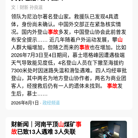
文｜财新 孙良滋
领队为尼泊尔著名登山家。救援队已发现4具遗
体，身份尚未确认。中国外交部正在紧急核实情
况。国内外登山
事故
多发，中国登山协会此前曾发
布安全提示…… 近几年随着户外运动发展，攀
山
人群大幅增加，但随之而来的
事故
也在增加。比如
2026年7月3日至4日期间，慕士塔格峰因遭遇极端
天气导致能见度低，4名登山人员在下撤至海拔约
7300米处时因迷路失温和滑坠遇难。四人均经审批
登山，其中两名为地方登山协作者，两名为商业团
客人，经搜救后仍有一人的遗体未找到。
事故
发
生后，慕士……
2026年8月1日 ·
政经频道
财新闻｜河南平顶
山
煤矿
事
故
已致13人遇难 3人失联