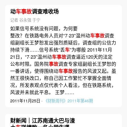
动
车事故
调查难收场
记者 谷永强 于宁
如果信号系统没有问题，为何要
整改？在铁路电务人员对“7·23”温州动
车事故
调查
组副组长王梦恕发出强烈质疑后，调查组的公信力
持续下滑……信号系统“丢
车
”为哪般 2011年11月
21日，“7·23”温州动
车事故
调查逼近120天的法定
公布时限。国务院
事故
调查专家组副组长王梦恕的
一番讲话，使得围绕动
车事故
报告的风波又起。虽
然王很快改口，称自己因工作繁忙不掌握全面情
况，所发表观点仅代表个人看法，但在铁路系统，
风波并未就此平息。 王梦……
2011年11月25日 ·
《财新周刊》2011年第46期
财新闻｜江苏南通大巴与渣