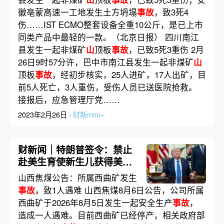
徽亳蒙高速一工地发生土方坍塌
事故
，致3死4
伤……IST ECMO整套设备全重10公斤，是已上市
同类产品中最轻的一款。（北京日报） 四川南江
县发生一起非煤矿
山
顶板
事故
，已致5死3重伤 2月
26日9时57分许，巴中市南江县发生一起非煤矿
山
顶板
事故
，经初步核实，25人进矿，17人出矿，目
前5人死亡，3人重伤，受伤人员已送医院抢救。
接报后，应急管理厅党……
2023年2月26日 ·
财新mini+
财新闻｜特朗普签令：禁止
赴美生育使新生儿获得美国
公民身份的“生育旅游”
山西焦煤公告：所属西曲矿发生
事故
，致1人遇难 山西焦煤8月6日公告，公司所属
西曲矿于2026年8月5日发生一起安全生产
事故
，
造成一人遇难。目前西曲矿已经停产，相关政府部