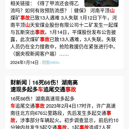
相关链接：《得了甲流还会得乙
流吗？如何有效预防流感？｜健保》 河南平顶
山
煤矿
事故
已致13人遇难 3人失联 1月12日下午，河
南平顶
山
天安煤业股份有限公司十二矿发生一起煤
与瓦斯突出
事故
。1月14日，平煤股份发布公告披
露，此次煤矿
事故
已致13人遇难，3人失联。失联
人员仍在全力搜救中，抢险救援仍在紧张进行中。
（据央视新闻客户端）……
2024年1月14日 ·
财新mini+
财新闻｜16死66伤！湖南高
速现多起多
车
追尾交通
事故
16死66伤！湖南高速现多起多
车
追尾交通
事故
2023年2月4日17时许，许广高速
南往北方向676公里路段，先后发生多起交通
事
故
，涉事部分车辆起火。初步调查显示，前后约10
分钟内共发生5起交通
事故
，1起
事故
造成7人死