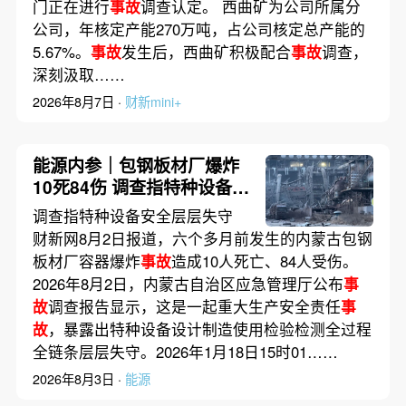
门正在进行
事故
调查认定。 西曲矿为公司所属分
公司，年核定产能270万吨，占公司核定总产能的
5.67%。
事故
发生后，西曲矿积极配合
事故
调查，
深刻汲取……
2026年8月7日 ·
财新mini+
能源内参｜包钢板材厂爆炸
10死84伤 调查指特种设备安
全层层失守；国家电网原董
调查指特种设备安全层层失守
事长辛保安被调查
财新网8月2日报道，六个多月前发生的内蒙古包钢
板材厂容器爆炸
事故
造成10人死亡、84人受伤。
2026年8月2日，内蒙古自治区应急管理厅公布
事
故
调查报告显示，这是一起重大生产安全责任
事
故
，暴露出特种设备设计制造使用检验检测全过程
全链条层层失守。2026年1月18日15时01……
2026年8月3日 ·
能源