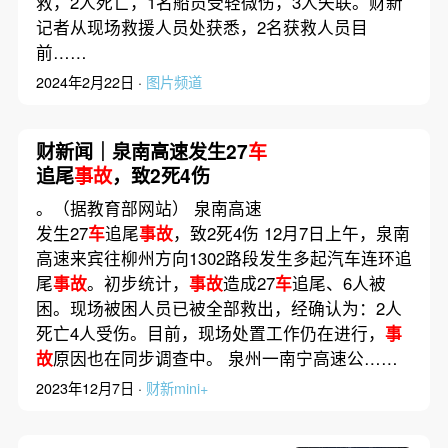
救，2人死亡，1名船员受轻微伤，3人失联。财新
记者从现场救援人员处获悉，2名获救人员目
前……
2024年2月22日 ·
图片频道
财新闻｜泉南高速发生27
车
追尾
事故
，致2死4伤
。（据教育部网站） 泉南高速
发生27
车
追尾
事故
，致2死4伤 12月7日上午，泉南
高速来宾往柳州方向1302路段发生多起汽车连环追
尾
事故
。初步统计，
事故
造成27
车
追尾、6人被
困。现场被困人员已被全部救出，经确认为：2人
死亡4人受伤。目前，现场处置工作仍在进行，
事
故
原因也在同步调查中。 泉州一南宁高速公……
2023年12月7日 ·
财新mini+