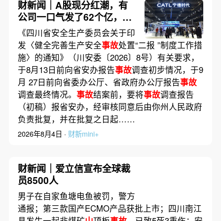
财新闻｜A股现分红潮，有
公司一口气发了62个亿，多
家公司董事长提议派发“红
《四川省安全生产委员会关于印
包”
发〈健全完善生产安全
事故
处置“二报 ”制度工作措
施〉的通知》（川安委〔2026〕8号）有关要求，
于8月13日前向省安办报告
事故
调查初步情况，于9
月 27日前向省委办公厅、省政府办公厅报告
事故
调查最终情况。
事故
结案前，要将
事故
调查报告
（初稿）报省安办，经审核同意后由你州人民政府
负责批复，并在批复之日起……
2026年8月4日 ·
财新mini+
财新闻｜爱立信宣布全球裁
员8500人
男子在自家鱼塘电鱼被罚，警方
通报；第三款国产ECMO产品获批上市；四川南江
县发生一起非煤矿
山
顶板
事故
，已致5死3重伤；安