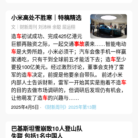
小米高处不胜寒｜特稿精选
文｜财新周刊 刘沛林 余聪 屈运栩
造
车
初试成功、完成425亿港元
巨额再融资之际，一起交通
事故
袭来……智能电动
车
是大势所趋，小米必须干；汽车会像手机一样赢
家通吃，只有干到全球前五才能活下去；造
车
至少
要投100亿美元。经过激烈讨论，董事会支持了雷
军的造
车
决定，前提是他要亲自带队。 前述小米
内部人士告诉财新，雷军一开始其实是抱着不造
车
的目的去做市场调研的，但调研后发现仍有机会，
让他萌发了造
车
的兴趣与……
2025年4月5日 ·
《财新周刊》2025年第13期
巴基斯坦雪崩致10人登山队
失联 包括1名中国人