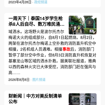
2023年4月28日 ·
政经频道
一周天下｜泰国14岁学生枪
杀8人后自尽、数万难民涌入
西班牙飞地休达
域洒水。这场野火是波尔托杰尔
梅诺大火的组成部分，自8月1日起燃烧。8月2日，
两架在波尔托杰尔梅诺上空扑救的消防直升机空中
相撞，2名机组人员遇难。相撞
事故
后，消防部门
暂停了部分空中作业，但8月3日消防直升机恢复对
基塞龙山等区域的洒水扑救。据美联社报道，雅典
以西的森林火灾已大体受控，消防部门赶在强风与
高……
2026年8月8日 ·
图片频道
财新闻｜中方对美反制清单
公布