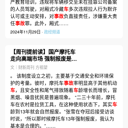
产教育培训，违规将车辆移交至未在挂靠公司备案
的人员驾驶，对厢式冷藏
车
多次违规拉人行为默许
认可或主动安排，对
事故
负直接责任，涉嫌重大责
任
事故
罪。此外，厢式……
2024年11月29日 ·
政经频道
【周刊提前读】国产摩托车
走向高端市场 强制报废是否
过时引讨论
文｜财新周刊 方祖望
。 该制度设立之初，主要基于交通安全和环境保
护的考量。彼时，摩托车
事故
率明显高于其他机动
车
，且安全性和尾气排放随着
车
龄增长而增长，冒
黑烟、噪音扰民是普遍现象。 “二三十年前，摩托
车在农村是拉货工具，在这种使用状态下，其实
车
龄到13年就会自然报废。”张雪在夺冠后接受访谈
时说，“所以那时候摩托车13年强制报废，我认为
基本是合理的。”……