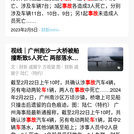
亡、涉及车辆7台；3起
事故
各造成3人死亡，分别
涉及车辆11台、10台、9台；另1起
事故
未造成人
员死亡……
2023年2月5日 ·
财新mini+
视线｜广州南沙一大桥被船
撞断致5人死亡 两部落水汽
车已被打捞起（更新）
文｜财新 戚展宁 方祖望 图｜财新 戚
展宁 陆仁（特约）
截至2月22日上午10时，共确认涉
事故
汽车4辆，
另有电动两轮
车
1辆，两人在
事故
中死亡……2024
年2月22日，广州南沙区万顷沙镇，桥墩上可见船
只撞击后遗留的白色痕迹。图：陆仁（特约） 广
州海事局最新通报称，截至2月22日上午10时，共
确认涉
事故
汽车4辆，另有电动两轮
车
1辆，其中2
辆
车
落水，其他3辆落至船上；涉事人员中2人获