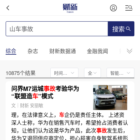
搜索
综合
杂志
财新数据通
金融我闻
财新mini
10875个结果
时间不限
全文
智能排序
问界M7运城
事故
考验华为
“联盟造
车
”模式
文｜财新 安丽敏
理，在法律意义上，
车
企仍是责任主体。 上述资
深人士称，华为在销售汽车时，希望抢占消费者认
知，让他们认为这是华为产品，此次
事故
发生后，
华为又退回供应商定位，担心损害自身智驾系统形