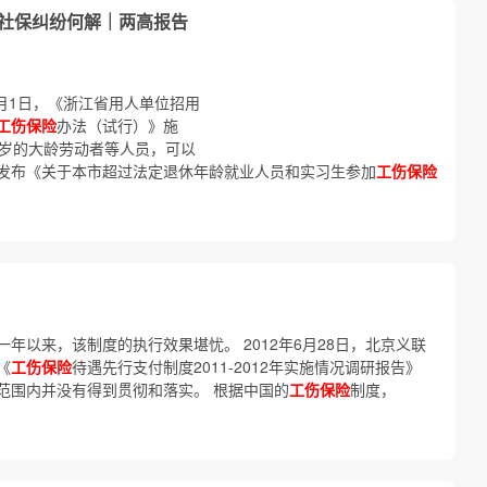
伤社保纠纷何解｜两高报告
7月1日，《浙江省用人单位招用
工伤保险
办法（试行）》施
周岁的大龄劳动者等人员，可以
海市发布《关于本市超过法定退休年龄就业人员和实习生参加
工伤保险
年以来，该制度的执行效果堪忧。 2012年6月28日，北京义联
《
工伤保险
待遇先行支付制度2011-2012年实施情况调研报告》
范围内并没有得到贯彻和落实。 根据中国的
工伤保险
制度，