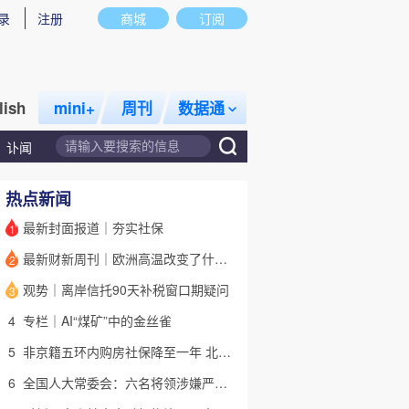
录
注册
商城
订阅
lish
mini+
周刊
数据通
讣闻
热点新闻
最新封面报道｜夯实社保
1
最新财新周刊｜欧洲高温改变了什么？
2
话题
特别呈现
私房课
观势｜离岸信托90天补税窗口期疑问
3
4
专栏｜AI“煤矿”中的金丝雀
5
非京籍五环内购房社保降至一年 北京市公积金最高可贷340万元
6
全国人大常委会：六名将领涉嫌严重违纪违法 被罢免全国人大代表