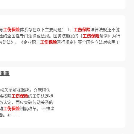
与
工伤保险
体系存在以下主要问题： 1、
工伤保险
法律法规还不健
险的全国性专门法律或法规。国务院颁发的《
工伤保险
条例》为行
《劳动法》、《企业职工
工伤保险
暂行规定》等全国性立法对农民工
重重
动关系解除捆绑。乔庆梅认
格按照
工伤保险
的工伤认定标
伤认定，而应突破劳动关系的
动
工伤保险
制度改革。 不惟尘
要。乔……