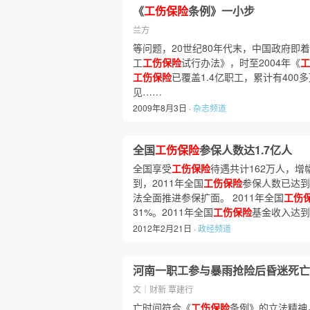
《
工伤保险
条例》一小步
兰方
等问题，20世纪80年代末，中国政府即
工
工伤保险
试行办法》，时至2004年《
工
工伤保险
已覆盖1.4亿职工，累计有400
见……
2009年8月3日 ·
杂志频道
全国
工伤保险
参保人数达1.7亿人
全国享受
工伤保险
待遇共计162万人，增
到，2011年全国
工伤保险
参保人数已达到
法全面推进参保扩面。 2011年全国
工伤
31%。2011年全国
工伤保险
基金收入达到
2012年2月21日 ·
政经频道
河南一职工参与暴雨抢险后昏迷死亡
文｜财新 覃建行
亡时间符合《
工伤保险
条例》的立法精神