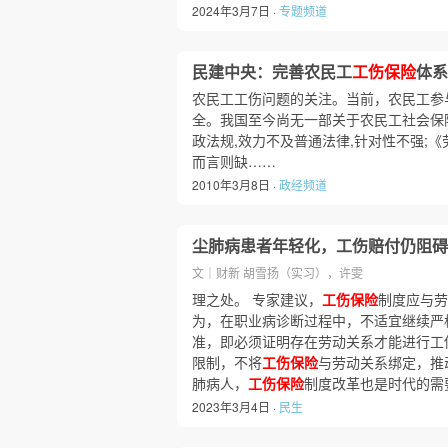
2024年3月7日 ·
专题频道
民建中央：完善农民工
工伤保险
体系
农民工工伤问题的关注。当前，农民工参
全。我国至今尚无一部关于农民工社会保
政法规,效力不及普通法律,针对性不强;
而言则缺……
2010年3月8日 ·
政经频道
尘肺病患者年轻化，工伤赔付仍阻碍
文｜财新 胡雪扬（实习），许雯
理之处。 专家建议，
工伤保险
制度应与劳
为，在职业病诊断过程中，不适宜继续严
准，即必须证明存在劳动关系才能进行工
限制，不将
工伤保险
与劳动关系绑定，推
肺病人，
工伤保险
制度改革也是时代的需
2023年3月4日 ·
民生