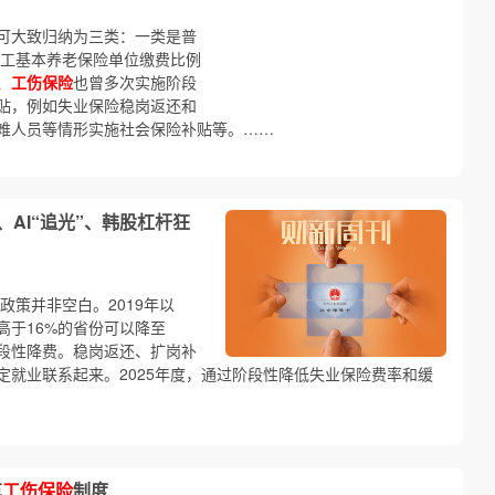
可大致归纳为三类：一类是普
职工基本养老保险单位缴费比例
、
工伤保险
也曾多次实施阶段
贴，例如失业保险稳岗返还和
难人员等情形实施社会保险补贴等。……
、AI“追光”、韩股杠杆狂
政策并非空白。2019年以
高于16%的省份可以降至
段性降费。稳岗返还、扩岗补
定就业联系起来。2025年度，通过阶段性降低失业保险费率和缓
革
工伤保险
制度