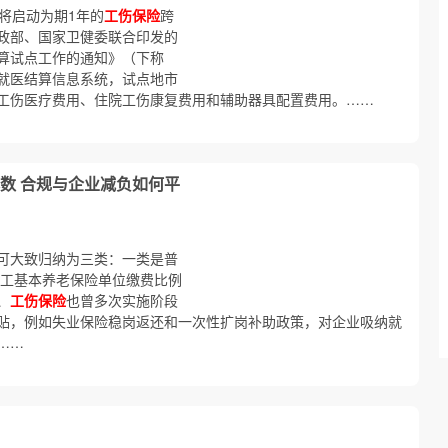
将启动为期1年的
工伤保险
跨
政部、国家卫健委联合印发的
算试点工作的通知》（下称
就医结算信息系统，试点地市
工伤医疗费用、住院工伤康复费用和辅助器具配置费用。……
数 合规与企业减负如何平
可大致归纳为三类：一类是普
职工基本养老保险单位缴费比例
、
工伤保险
也曾多次实施阶段
贴，例如失业保险稳岗返还和一次性扩岗补助政策，对企业吸纳就
……