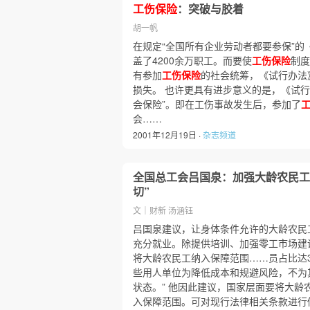
工伤保险
：突破与胶着
胡一帆
在规定“全国所有企业劳动者都要参保”的
盖了4200余万职工。而要使
工伤保险
制度
有参加
工伤保险
的社会统筹，《试行办法
损失。 也许更具有进步意义的是，《试
会保险”。即在工伤事故发生后，参加了
会……
2001年12月19日 ·
杂志频道
全国总工会吕国泉：加强大龄农民工
切”
文｜财新 汤涵钰
吕国泉建议，让身体条件允许的大龄农民
充分就业。除提供培训、加强零工市场建设
将大龄农民工纳入保障范围……员占比达38
些用人单位为降低成本和规避风险，不为
状态。” 他因此建议，国家层面要将大龄
入保障范围。可对现行法律相关条款进行