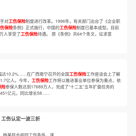
着手对
工伤保险
制度进行改革。1996年，有关部门出台了《企业职
伤保险
条例》正式施行，中国的
工伤保险
制度已基本成型。目前
多万人享受了
工伤保险
待遇。 原《条例》共64个条文，征求意
幅达10.2%……在广西南宁召开的全国
工伤保险
工作座谈会上了解
1.7亿人。今年，
工伤保险
工作将以推进事业单位参保为重点，依
保险
参保人数达到17689万人，完成了“十二五”五年扩面任务的
451亿元，同比增长58……
 工伤认定一波三折
，杨某符合视同工伤条件，遂