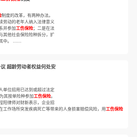
险
制度的改革，有两种办法。
续劳动的老年人纳入法律意义
系并参加
工伤保险
；二是在法
与其他社会保险险种拆分，扩
其中。 ……
争议 超龄劳动者权益何处安
人单位招用已达到或超过法定
可为其按单险种参加
工伤保险
。
程阳律师对财新表示，企业招
在工作场所突发疾病死亡等带来的人身损害赔偿风险，用
工伤保险