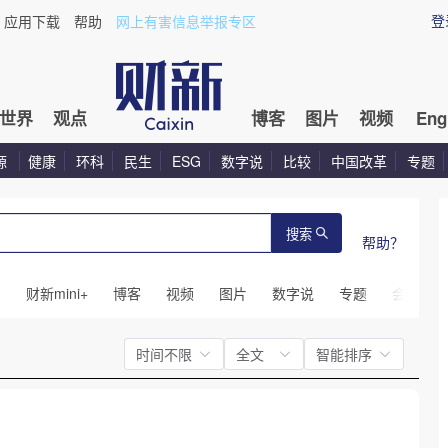
登
应用下载
帮助
网上有害信息举报专区
世界
观点
博客
图片
视频
Eng
源
健康
环科
民生
ESG
数字说
比较
中国改革
专题
搜索
帮助？
闻
财新mini+
博客
视频
图片
数字说
专题
会议
时间不限
全文
智能排序