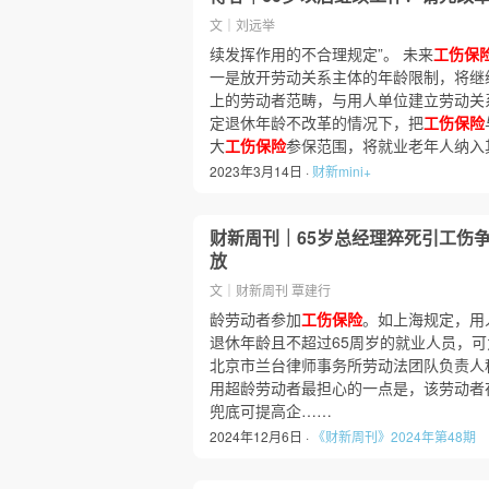
文｜刘远举
续发挥作用的不合理规定”。 未来
工伤保
一是放开劳动关系主体的年龄限制，将继
上的劳动者范畴，与用人单位建立劳动关
定退休年龄不改革的情况下，把
工伤保险
大
工伤保险
参保范围，将就业老年人纳入
2023年3月14日 ·
财新mini+
财新周刊｜65岁总经理猝死引工伤
放
文｜财新周刊 覃建行
龄劳动者参加
工伤保险
。如上海规定，用
退休年龄且不超过65周岁的就业人员，
北京市兰台律师事务所劳动法团队负责人
用超龄劳动者最担心的一点是，该劳动者
兜底可提高企……
2024年12月6日 ·
《财新周刊》2024年第48期