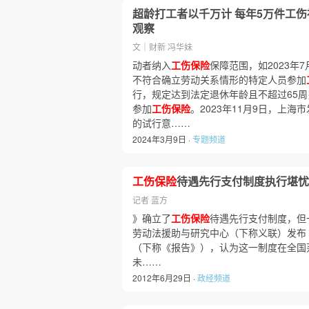
超龄打工者以千万计 每年5万件工
观察
文｜财新 冯华妹
动者纳入
工伤保险
保障范围，如2023年
不符合确立劳动关系情形的特定人员参加
行，规定达到法定退休年龄且不超过65
参加
工伤保险
。2023年11月9日，上
的试行意……
2024年3月9日 ·
专题频道
工伤保险
待遇先行支付制度执行堪忧
记者 蓝方
》确立了
工伤保险
待遇先行支付制度，但一
劳动法援助与研究中心（下称义联）发布
（下称《报告》），认为这一制度在全国
未……
2012年6月29日 ·
政经频道