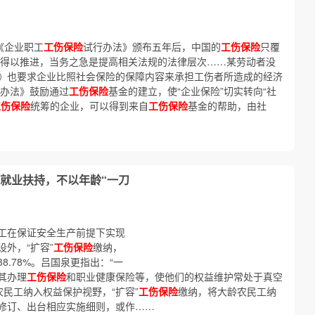
《企业职工
工伤保险
试行办法》颁布五年后，中国的
工伤保险
只覆
得以推进，当务之急是提高相关法规的法律层次……某劳动者没
》也要求企业比照社会保险的保障内容来承担工伤者所造成的经济
行办法》鼓励通过
工伤保险
基金的建立，使“企业保险”切实转向“社
工伤保险
统筹的企业，可以得到来自
工伤保险
基金的帮助，由社
就业扶持，不以年龄“一刀
工在保证安全生产前提下实现
外，“扩容”
工伤保险
缴纳，
.78%。吕国泉更指出：“一
其办理
工伤保险
和职业健康保险等，使他们的权益维护常处于真空
农民工纳入权益保护视野，“扩容”
工伤保险
缴纳，将大龄农民工纳
修订、出台相应实施细则，或作……