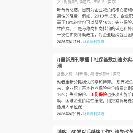
文｜财新周刊 汤涵钰，王鸿书（实习）
叶菁菁总结，目前为企业减负的核心措施
惠性的降费。例如，2019年以来，企业
高于16%的省份可以降至16%；失业保险
性降费。二是与稳岗扩岗挂钩的返还和补
一次性扩岗补助政策，对企业吸纳就业困
2026年8月7日 ·
财新周刊频道
{{最新周刊导播｜社保基数加速夯实
潮
播音/文稿｜财新 袁小珊 音频剪辑｜龚高
动者重新分摊损失的零和博弈。 现有减负
来，企业职工基本养老保险单位缴费比例
16%；失业保险、
工伤保险
也多次实施阶
助、困难企业阶段性缓缴，则把减负与稳
缴用人单位保……
2026年8月9日 ·
财新周刊频道
博客｜60岁以后继续工作？请先改