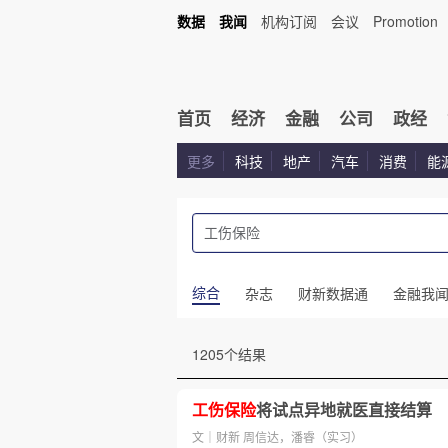
数据
我闻
机构订阅
会议
Promotion
首页
经济
金融
公司
政经
更多
科技
地产
汽车
消费
能
综合
杂志
财新数据通
金融我
1205个结果
工伤保险
将试点异地就医直接结算
文｜财新 周信达，潘睿（实习）