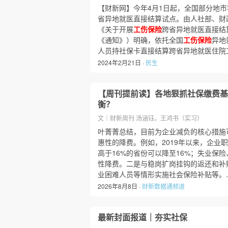
【财新网】今年4月1日起，全国部分地市
省异地就医直接结算试点。由人社部、财
《关于开展
工伤保险
跨省异地就医直接结
《通知》）明确，依托全国
工伤保险
异地
人员持社保卡直接结算跨省异地就医住院
2024年2月21日 ·
民生
【周刊提前读】各地狠抓社保缴费基
衡？
文｜财新周刊 汤涵钰，王鸿书（实习）
叶菁菁总结，目前为企业减负的核心措施
惠性的降费。例如，2019年以来，企业
高于16%的省份可以降至16%；失业保险
性降费。二是与稳岗扩岗挂钩的返还和补
业困难人员等情形实施社会保险补贴等。
2026年8月8日 ·
财新数据通频道
最新封面报道｜夯实社保