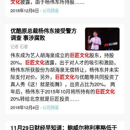
文化
披露，由于杨伟东所持股……
2018年12月6日 ·
公司频道
优酷原总裁杨伟东接受警方
调查 事涉腐败
记者 石睿
伟东成为艺人胡海泉成立的
巨匠文化
股东，持股
20%。
巨匠文化
透露，出于对人才的吸引和激励，
杨伟东所获股份为胡海泉无偿转让，杨伟东并未实
际支付对价。另外，
巨匠文化
与优酷等共同投资了
真人秀《这！就是街舞》，出资占比为20%。 两
年后，杨伟东于2015年10月将所持有的
巨匠文化
20%转给北京就是巨匠投资……
2018年12月4日 ·
公司频道
11月29日财经早知道：鲍威尔称利率略低于