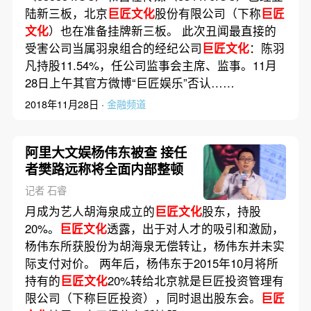
陆新三板，北京
巨匠文化
股份有限公司（下称
巨匠
文化
）也在准备挂牌新三板。 此次丑闻最直接的
受害公司当属羽泉组合的经纪公司
巨匠文化
：陈羽
凡持股11.54%，任公司监事会主席、监事。11月
28日上午其官方微博“巨匠娱乐”否认……
2018年11月28日 ·
金融频道
阿里大文娱杨伟东被查 接任
者樊路远称将全面内部整顿
记者 石睿
月成为艺人胡海泉成立的
巨匠文化
股东，持股
20%。
巨匠文化
透露，出于对人才的吸引和激励，
杨伟东所获股份为胡海泉无偿转让，杨伟东并未实
际支付对价。 两年后，杨伟东于2015年10月将所
持有的
巨匠文化
20%转给北京就是巨匠投资管理有
限公司（下称巨匠投资），同时退出股东会。
巨匠