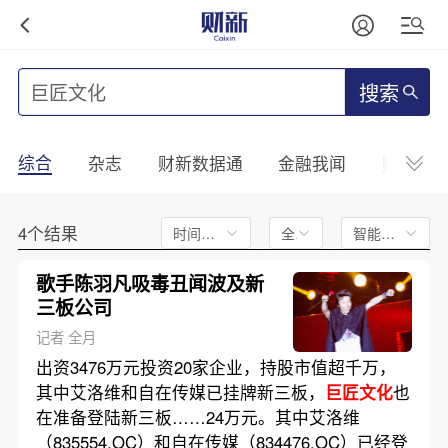
搜索
综合
杂志
财新数据通
金融我闻
财新mini
4个结果
时间不限
全文
智能排序
歌手陈羽凡吸毒丑闻波及新
三板公司
记者 全月
出资3476万元投资20家企业，持股市值超千万，
其中艾洛维和自在传媒已挂牌新三板，
巨匠文化
也
在准备登陆新三板……24万元。其中艾洛维
（835554.OC）和自在传媒（834476.OC）已经登