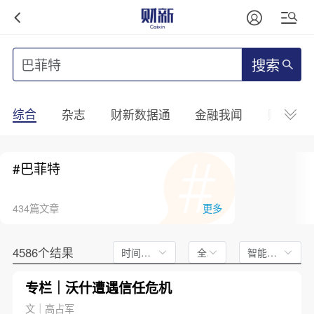
搜索
综合
杂志
财新数据通
金融我闻
财新mini
#巴菲特
434篇文章
更多
4586个结果
时间不限
全文
智能排序
专栏｜沃什遭遇信任危机
文｜高占军