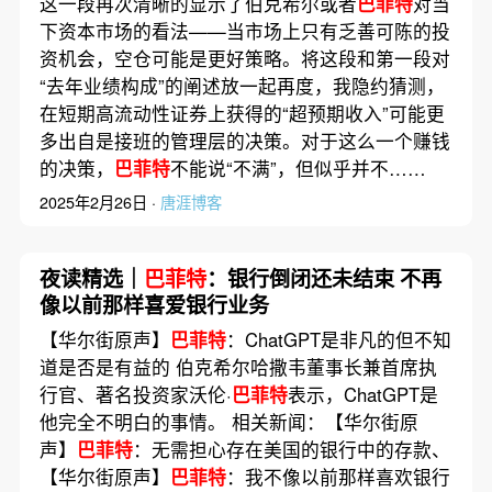
这一段再次清晰的显示了伯克希尔或者
巴菲特
对当
下资本市场的看法——当市场上只有乏善可陈的投
资机会，空仓可能是更好策略。将这段和第一段对
“去年业绩构成”的阐述放一起再度，我隐约猜测，
在短期高流动性证券上获得的“超预期收入”可能更
多出自是接班的管理层的决策。对于这么一个赚钱
的决策，
巴菲特
不能说“不满”，但似乎并不……
2025年2月26日 ·
唐涯博客
夜读精选｜
巴菲特
：银行倒闭还未结束 不再
像以前那样喜爱银行业务
【华尔街原声】
巴菲特
：ChatGPT是非凡的但不知
道是否是有益的 伯克希尔哈撒韦董事长兼首席执
行官、著名投资家沃伦·
巴菲特
表示，ChatGPT是
他完全不明白的事情。 相关新闻：【华尔街原
声】
巴菲特
：无需担心存在美国的银行中的存款、
【华尔街原声】
巴菲特
：我不像以前那样喜欢银行