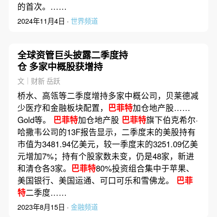
的首次。……
2024年11月4日 ·
世界频道
全球资管巨头披露二季度持
仓 多家中概股获增持
文｜财新 岳跃
桥水、高瓴等二季度增持多家中概公司，贝莱德减
少医疗和金融板块配置，
巴菲特
加仓地产股……
Gold等。
巴菲特
加仓地产股
巴菲特
旗下伯克希尔·
哈撒韦公司的13F报告显示，二季度末的美股持有
市值为3481.94亿美元，较一季度末的3251.09亿美
元增加7%；持有个股家数未变，仍是48家，新进
和清仓各3家。
巴菲特
80%投资组合集中于苹果、
美国银行、美国运通、可口可乐和雪佛龙。
巴菲
特
二季度……
2023年8月15日 ·
金融频道