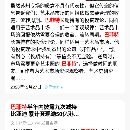
虽然苏州专场的暖意不具有代表性，但它传递的信
息告诉我们：艺术品市场的回报依然需要合理的收
藏、流转周期。
巴菲特
长期持有的投资理论，同样
适用于艺术品市场……们一个客观规律：艺术品市
场的回报依然需要合理的收藏、流转周期。
巴菲特
长期持有的投资理论，同样适用于艺术品市场，他
的投资理念中“找到杰出的公司（好作品）”， “要
有耐心（长期持有）”等信条不无应验。 逆风时，
市场需要更多艺术圈的“
巴菲特
”，选择做时间的朋
友。■ 作者为艺术市场资深观察者、艺术史研究
者……
2023年12月27日 ·
财新mini+
巴菲特
半年内披露九次减持
比亚迪 累计套现逾50亿港元
｜星港钱潮
文｜财新 王小青 发自香港