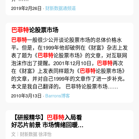
2019年2月26日 ·
财新数据通频道
巴菲特
论股票市场
巴菲特
一般很少公开谈论股票市场的总体价格水
平。但是，在1999年他却破例在《财富》杂志上发
表了题为《
巴菲特
论股票市场》的文章，对互联网
泡沫作出了提醒。2001年12月10日，
巴菲特
再次
在《财富》上发表同样题为《
巴菲特
论股票市场》
的文章，并对自己1999年的文章作了进一步补充。
本文是我自己翻译的。 巴菲特论股票市场……
2010年3月13日 ·
Barrons博客
【研报精华】
巴菲特
入局看
好芯片前景 市场情绪回暖但
周期仍未见底
文｜财新数据 徐泽怡