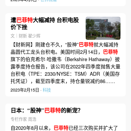
遭
巴菲特
大幅减持 台积电股
价下挫
文｜财新 翟少辉
【财新网】刚建仓不久，“股神”
巴菲特
就大幅减持
晶圆代工龙头台积电。美国时间2月14日，
巴菲特
旗下的伯克希尔·哈撒韦（Berkshire Hathaway）披
露季度持仓报告，该公司在2022年四季度抛售大量
台积电（TPE：2330/NYSE：TSM）ADR（美国存
托凭证），截至四季度末，持仓量锐减约86……
2023年2月15日 ·
科技
日本：“股神”
巴菲特
的新宠？
专栏作家 周浩
自2020年8月以来，
巴菲特
已经三次购买并扩大了