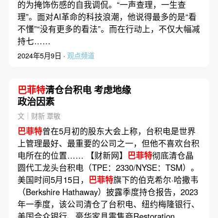
的为掩饰伤感的自我调侃。“一声查理，一生查
理”。面对AI革命的科技浪潮，他说得最多的是“看
不懂”“没有更多的看法”。而在行动上，不仅大幅减
持七……
2024年5月9日 ·
观点频道
巴菲特
清仓台积电 考虑地缘
政治因素
文｜财新 覃敏
巴菲特
曾在5月初的股东大会上称，台积电是世界
上管理最好、最重要的公司之一，但他不喜欢台积
电所在的位置…… 【财新网】
巴菲特
彻底清仓晶
圆代工龙头台积电（TPE：2330/NYSE：TSM）。
美国时间5月15日，
巴菲特
旗下的伯克希尔·哈撒韦
（Berkshire Hathaway）披露季度持仓报告，2023
年一季度，该公司清仓了台积电、纽约梅隆银行、
美国合众银行、豪华家具零售商Restoration