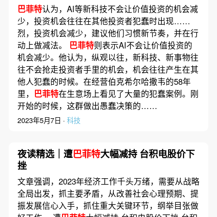
巴菲特
认为，AI等新科技不会让价值投资的机会减
少，投资机会往往在其他投资者犯蠢时出现……
烈，投资机会减少，建议他们习惯新节奏，并在行
动上做减法。
巴菲特
则表示AI不会让价值投资的
机会减少。他认为，纵观以往，新科技、新事物往
往不会抢走投资者手里的机会，机会往往产生在其
他人犯蠢的时候。在经营伯克希尔哈撒韦的58年
里，
巴菲特
在生意场上看见了大量的犯蠢案例。刚
开始的时候，这群做出愚蠢决策的……
2023年5月7日 ·
科技
夜读精选｜遭
巴菲特
大幅减持 台积电股价下
挫
文章强调，2023年经济工作千头万绪，需要从战略
全局出发，抓主要矛盾，从改善社会心理预期、提
振发展信心入手，抓住重大关键环节，纲举目张做