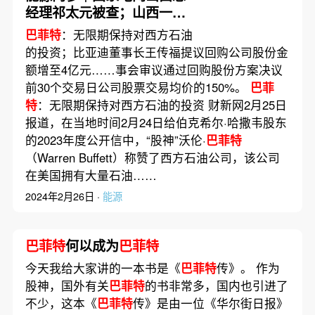
经理祁太元被查；山西一焦
化厂突发中毒事故 致4人死
巴菲特
：无限期保持对西方石油
亡
的投资；比亚迪董事长王传福提议回购公司股份金
额增至4亿元……事会审议通过回购股份方案决议
前30个交易日公司股票交易均价的150%。
巴菲
特
：无限期保持对西方石油的投资 财新网2月25日
报道，在当地时间2月24日给伯克希尔·哈撒韦股东
的2023年度公开信中，“股神”沃伦·
巴菲特
（Warren Buffett）称赞了西方石油公司，该公司
在美国拥有大量石油……
2024年2月26日 ·
能源
巴菲特
何以成为
巴菲特
今天我给大家讲的一本书是《
巴菲特
传》。 作为
股神，国外有关
巴菲特
的书非常多，国内也引进了
不少，这本《
巴菲特
传》是由一位《华尔街日报》