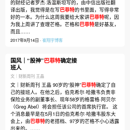
的财经记者罗杰·洛温斯坦写的，由中信出版社翻
译出版，我觉得是在写
巴菲特
的书里面，写得非常
好的一本。为什么这周我要给大家讲
巴菲特
呢，因
为我上周讲了查理芒格。芒格和
巴菲特
是好基友，
而且……
2017年9月14日 ·
崔翔宇博客
国风｜“股神”
巴菲特
确定接
班人
文｜财新周刊 王晶
文｜财新周刊 王晶 90岁的“股神”
巴菲特
确定了自
己的接班人。在他之后，伯克希尔·哈撒韦负责非
保险业务的副董事长、现年58岁的格雷格·阿贝尔
（Greg Abel）将会担任该公司的首席执行官。 这
个消息最早是在5月1日的伯克希尔·哈撒韦股东大
会上，由
巴菲特
的老搭档、97岁的芒格不小心透露
出来的。……