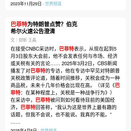
2023年11月29日 ·
世界频道
巴菲特
为特朗普点赞？伯克
希尔火速公告澄清
文｜财新 王晶
在接受CNBC采访时，
巴菲特
表示，从现在起到5
月3日股东大会前，他不会发表任何与市场、经济
或关税有关的言论…… 2025年3月2日，CBS新闻
播发了对
巴菲特
的专访，他在专访中罕见对特朗普
关税政策评论道，随着时间推移，关税会成为一种
商品税，未来十几年价格会比现在高。（详见《
巴
菲特
：在某种程度上，关税是一种战争行为》）
在采访中，
巴菲特
被问到如何看待目前的美国经
济，
巴菲特
回答称，“我认为这是世界上最有趣的
话题，但我不会说，也不能说。我真的不能。”
……
2025年4月5日 ·
世界频道