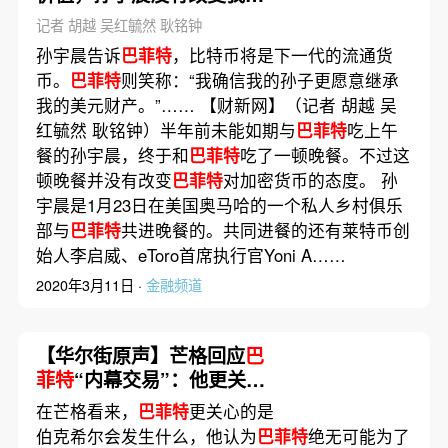
态度
记者 胡越 吴红毓然 耿铭钟
孙宇晨告诉
巴菲特
，比特币将是下一代的流通货
币。
巴菲特
则笑称：“我确信我的孙子更愿意继承
我的美元财产。”…… 【财新网】（记者 胡越 吴
红毓然 耿铭钟）半年前未能如期与
巴菲特
吃上午
餐的孙宇晨，终于和
巴菲特
吃了一顿晚餐。不过这
顿晚餐并没有改变
巴菲特
对加密货币的态度。 孙
宇晨是1月23日在美国奥马哈的一个私人乡村俱乐
部与
巴菲特
共进晚餐的。共同进餐的还有莱特币创
始人李启威、eToro首席执行官Yoni A……
2020年3月11日 ·
金融频道
【华尔街原声】芒格回应
巴
菲特
“内幕交易”：他更关心
公司经营
在芒格看来，
巴菲特
更关心的是
伯克希尔会发生什么，他认为
巴菲特
绝无可能为了