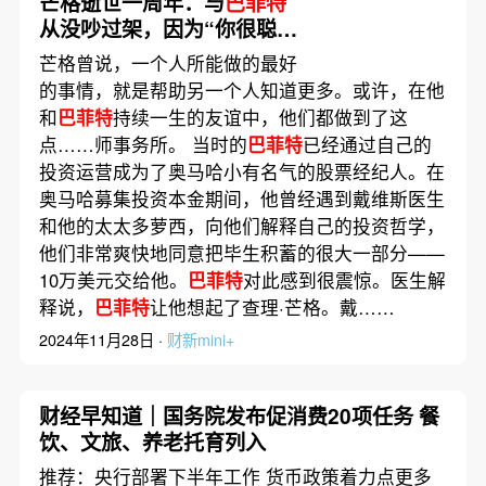
芒格逝世一周年：与
巴菲特
从没吵过架，因为“你很聪
明，我是对的”｜带着问题去
芒格曾说，一个人所能做的最好
读书
的事情，就是帮助另一个人知道更多。或许，在他
和
巴菲特
持续一生的友谊中，他们都做到了这
点……师事务所。 当时的
巴菲特
已经通过自己的
投资运营成为了奥马哈小有名气的股票经纪人。在
奥马哈募集投资本金期间，他曾经遇到戴维斯医生
和他的太太多萝西，向他们解释自己的投资哲学，
他们非常爽快地同意把毕生积蓄的很大一部分——
10万美元交给他。
巴菲特
对此感到很震惊。医生解
释说，
巴菲特
让他想起了查理·芒格。戴……
2024年11月28日 ·
财新mini+
财经早知道｜国务院发布促消费20项任务 餐
饮、文旅、养老托育列入
推荐：央行部署下半年工作 货币政策着力点更多