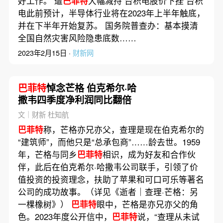
好工作。 遭
巴菲特
大幅减持 台积电股价下挫 台积
电此前预计，半导体行业将在2023年上半年触底，
并在下半年开始复苏。 国务院普查办：基本摸清
全国自然灾害风险隐患底数……
2023年2月15日 ·
财新网
巴菲特
悼念芒格 伯克希尔·哈
撒韦四季度净利润同比翻倍
文｜财新 杜知航
巴菲特
称，芒格亦兄亦父，查理是现在伯克希尔的
“建筑师”，而他只是“总承包商”……龄去世。1959
年，芒格与同乡
巴菲特
相识，成为好友和合作伙
伴，此后在伯克希尔·哈撒韦公司联手，引领了价
值投资的投资理念，扶助了苹果和可口可乐等著名
公司的成功故事。（详见《逝者｜查理·芒格：另
一棵橡树》）
巴菲特
眼中，芒格是亦兄亦父的角
色。2023年度公开信中，
巴菲特
说，“查理从未试