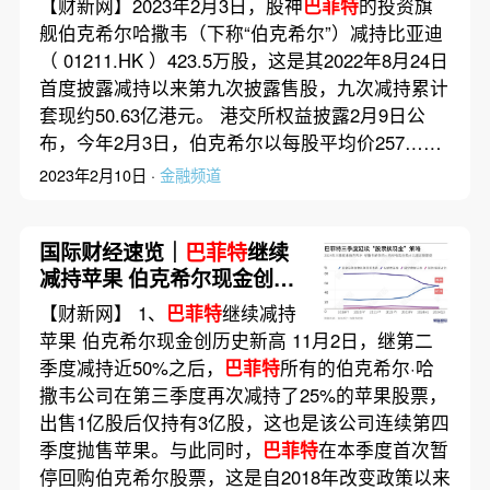
【财新网】2023年2月3日，股神
巴菲特
的投资旗
舰伯克希尔哈撒韦（下称“伯克希尔”）减持比亚迪
（ 01211.HK ）423.5万股，这是其2022年8月24日
首度披露减持以来第九次披露售股，九次减持累计
套现约50.63亿港元。 港交所权益披露2月9日公
布，今年2月3日，伯克希尔以每股平均价257……
2023年2月10日 ·
金融频道
国际财经速览｜
巴菲特
继续
减持苹果 伯克希尔现金创历
史新高
【财新网】 1、
巴菲特
继续减持
苹果 伯克希尔现金创历史新高 11月2日，继第二
季度减持近50%之后，
巴菲特
所有的伯克希尔·哈
撒韦公司在第三季度再次减持了25%的苹果股票，
出售1亿股后仅持有3亿股，这也是该公司连续第四
季度抛售苹果。与此同时，
巴菲特
在本季度首次暂
停回购伯克希尔股票，这是自2018年改变政策以来