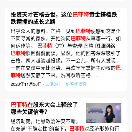
投资天才芒格去世，这位
巴菲特
黄金搭档跌
跌撞撞的成长之路
出乎众人的意料。芒格一见到
巴菲特
便感到这是个
不同寻常的家伙，开始询问
巴菲特
从事哪一行、如
何运作等。
巴菲特
（左）与查理·芒格 图源网络
巴菲特
照例侃侃而谈，显然，他的回答深深吸引了
芒格，两人越谈越投缘。不一会儿，所有人发现，
一向在交谈中无比强势、喜欢牢牢掌握主动权的
巴
菲特
居然安静了下来，洗耳恭听芒格……
2023年11月30日 ·
二湘的十一维空间博客
巴菲特
在股东大会上释放了
哪些关键信号？
经济动荡，地缘政治冲突不断，
在充满“不确定性”的当下，
巴菲特
对经济形势和行