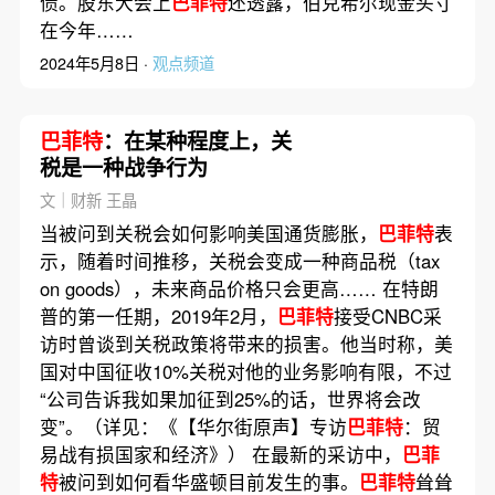
债。股东大会上
巴菲特
还透露，伯克希尔现金头寸
在今年……
2024年5月8日 ·
观点频道
巴菲特
：在某种程度上，关
税是一种战争行为
文｜财新 王晶
当被问到关税会如何影响美国通货膨胀，
巴菲特
表
示，随着时间推移，关税会变成一种商品税（tax
on goods），未来商品价格只会更高…… 在特朗
普的第一任期，2019年2月，
巴菲特
接受CNBC采
访时曾谈到关税政策将带来的损害。他当时称，美
国对中国征收10%关税对他的业务影响有限，不过
“公司告诉我如果加征到25%的话，世界将会改
变”。（详见：《【华尔街原声】专访
巴菲特
：贸
易战有损国家和经济》） 在最新的采访中，
巴菲
特
被问到如何看华盛顿目前发生的事。
巴菲特
耸耸