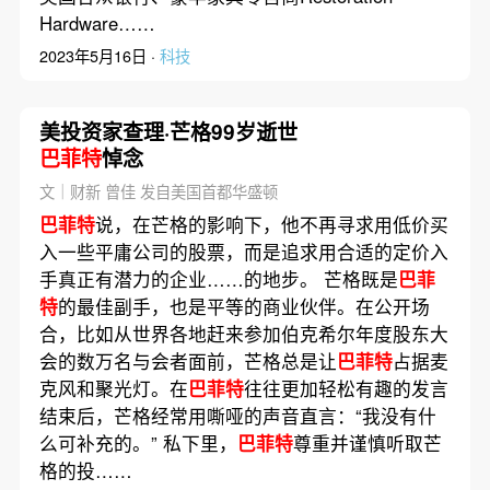
Hardware……
2023年5月16日 ·
科技
美投资家查理·芒格99岁逝世
巴菲特
悼念
文｜财新 曾佳 发自美国首都华盛顿
巴菲特
说，在芒格的影响下，他不再寻求用低价买
入一些平庸公司的股票，而是追求用合适的定价入
手真正有潜力的企业……的地步。 芒格既是
巴菲
特
的最佳副手，也是平等的商业伙伴。在公开场
合，比如从世界各地赶来参加伯克希尔年度股东大
会的数万名与会者面前，芒格总是让
巴菲特
占据麦
克风和聚光灯。在
巴菲特
往往更加轻松有趣的发言
结束后，芒格经常用嘶哑的声音直言：“我没有什
么可补充的。” 私下里，
巴菲特
尊重并谨慎听取芒
格的投……