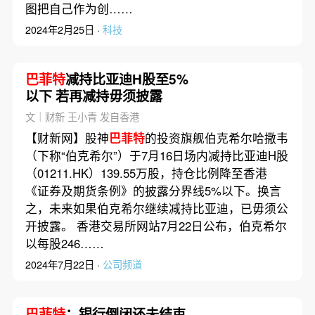
图把自己作为创……
2024年2月25日 ·
科技
巴菲特
减持比亚迪H股至5%
以下 若再减持毋须披露
文｜财新 王小青 发自香港
【财新网】股神
巴菲特
的投资旗舰伯克希尔哈撒韦
（下称“伯克希尔”）于7月16日场内减持比亚迪H股
（01211.HK）139.55万股，持仓比例降至香港
《证券及期货条例》的披露分界线5%以下。换言
之，未来如果伯克希尔继续减持比亚迪，已毋须公
开披露。 香港交易所网站7月22日公布，伯克希尔
以每股246……
2024年7月22日 ·
公司频道
巴菲特
：银行倒闭还未结束