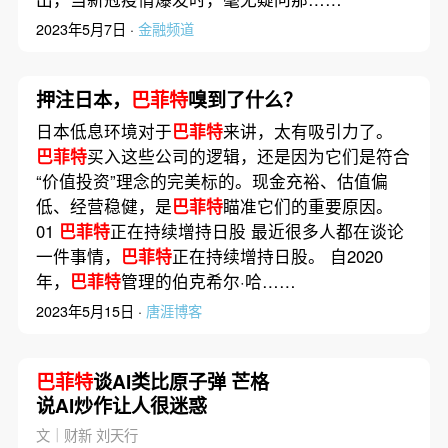
2023年5月7日 ·
金融频道
押注日本，
巴菲特
嗅到了什么？
日本低息环境对于
巴菲特
来讲，太有吸引力了。
巴菲特
买入这些公司的逻辑，还是因为它们是符合
“价值投资”理念的完美标的。现金充裕、估值偏
低、经营稳健，是
巴菲特
瞄准它们的重要原因。
01
巴菲特
正在持续增持日股 最近很多人都在谈论
一件事情，
巴菲特
正在持续增持日股。 自2020
年，
巴菲特
管理的伯克希尔·哈……
2023年5月15日 ·
唐涯博客
巴菲特
谈AI类比原子弹 芒格
说AI炒作让人很迷惑
文｜财新 刘天行