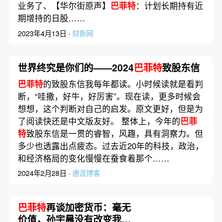
业务了、【华尔街原声】
巴菲特
：计划长期持有近
期增持的日股……
2023年4月13日 ·
财新网
世界终究是你们的——2024
巴菲特
致股东信
巴菲特
的致股东信我每年都读。小时候读就是看判
断，“哇撒，好牛，好厉害”。现在读，更多时候会
想想，这个判断对自己的启发。原文更好，但是为
了阅读快还是中文版友好。 整体上，今年的
巴菲
特
致股东信是一贯的睿智，风趣，具有洞察力。但
多少也透露出点疲态。过去近20年的科技，政治，
和经济格局的变化慢慢在蚕食着那个……
2024年2月28日 ·
唐涯博客
巴菲特
再谈加密货币：毫无
价值，孙宇晨没有改变我的