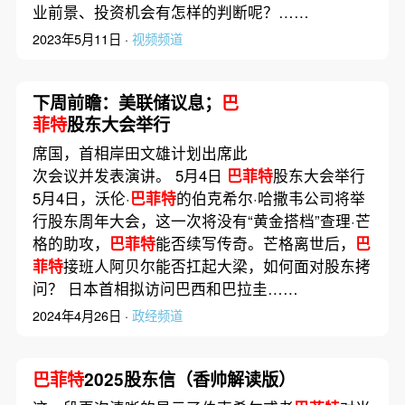
业前景、投资机会有怎样的判断呢？……
2023年5月11日 ·
视频频道
下周前瞻：美联储议息；
巴
菲特
股东大会举行
席国，首相岸田文雄计划出席此
次会议并发表演讲。 5月4日
巴菲特
股东大会举行
5月4日，沃伦·
巴菲特
的伯克希尔·哈撒韦公司将举
行股东周年大会，这一次将没有“黄金搭档”查理·芒
格的助攻，
巴菲特
能否续写传奇。芒格离世后，
巴
菲特
接班人阿贝尔能否扛起大梁，如何面对股东拷
问？ 日本首相拟访问巴西和巴拉圭……
2024年4月26日 ·
政经频道
巴菲特
2025股东信（香帅解读版）