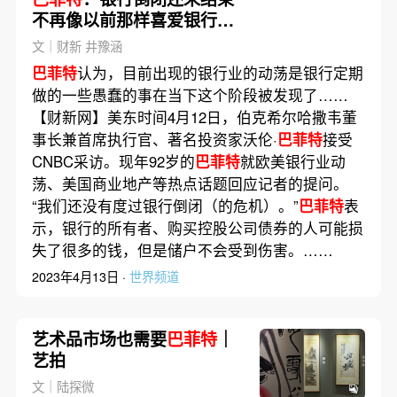
不再像以前那样喜爱银行业
务
文｜财新 井豫涵
巴菲特
认为，目前出现的银行业的动荡是银行定期
做的一些愚蠢的事在当下这个阶段被发现了……
【财新网】美东时间4月12日，伯克希尔哈撒韦董
事长兼首席执行官、著名投资家沃伦·
巴菲特
接受
CNBC采访。现年92岁的
巴菲特
就欧美银行业动
荡、美国商业地产等热点话题回应记者的提问。
“我们还没有度过银行倒闭（的危机）。”
巴菲特
表
示，银行的所有者、购买控股公司债券的人可能损
失了很多的钱，但是储户不会受到伤害。……
2023年4月13日 ·
世界频道
艺术品市场也需要
巴菲特
｜
艺拍
文｜陆探微