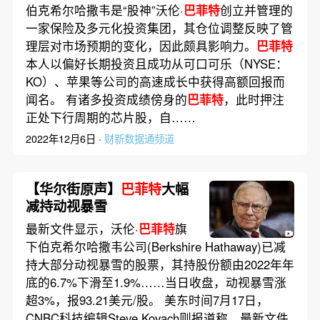
伯克希尔哈撒韦是“股神”沃伦·
巴菲特
创立并管理的
一家保险及多元化投资集团，其仓位调整反映了管
理层对市场预期的变化，因此颇具影响力。
巴菲特
本人以偏好长期投资且成功从可口可乐（NYSE：
KO）、苹果等公司的高速成长中获得高额回报而
闻名。 有诸多投资成绩傍身的
巴菲特
，此时押注
正处下行周期的芯片股，自……
2022年12月6日 ·
财新数据通频道
【华尔街原声】
巴菲特
大幅
减持动视暴雪
最新文件显示，沃伦·
巴菲特
旗
下伯克希尔哈撒韦公司(Berkshire Hathaway)已减
持大部分动视暴雪的股票，其持股份额由2022年年
底的6.7%下滑至1.9%……当日收盘，动视暴雪涨
超3%，报93.21美元/股。 美东时间7月17日，
CNBC科技编辑Steve Kovach则报道称，最新文件