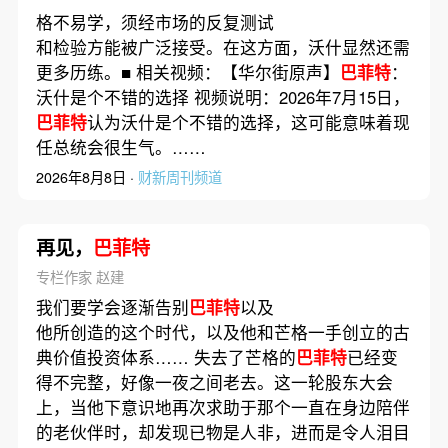
格不易学，须经市场的反复测试
和检验方能被广泛接受。在这方面，沃什显然还需
更多历练。■ 相关视频：【华尔街原声】
巴菲特
：
沃什是个不错的选择 视频说明：2026年7月15日，
巴菲特
认为沃什是个不错的选择，这可能意味着现
任总统会很生气。……
2026年8月8日 ·
财新周刊频道
再见，
巴菲特
专栏作家 赵建
我们要学会逐渐告别
巴菲特
以及
他所创造的这个时代，以及他和芒格一手创立的古
典价值投资体系…… 失去了芒格的
巴菲特
已经变
得不完整，好像一夜之间老去。这一轮股东大会
上，当他下意识地再次求助于那个一直在身边陪伴
的老伙伴时，却发现已物是人非，进而是令人泪目