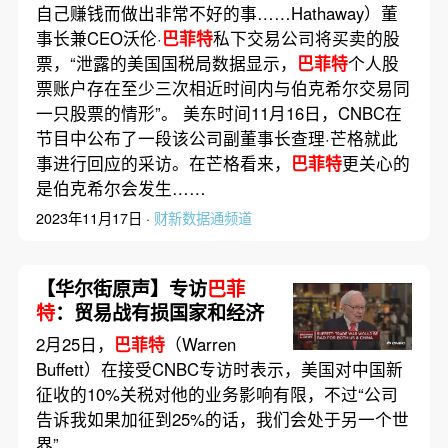
自己赚钱而做出非常不好的事……Hathaway）董
事长兼CEO沃伦·
巴菲特
私下交易公司将买卖的股
票，“泄露的美国国税局数据显示，
巴菲特
个人股
票账户存在至少三次相近时间内与伯克希尔交易同
一只股票的情形”。 美东时间11月16日，CNBC在
节目中公布了一段该公司副董事长查理·芒格就此
事进行回应的采访。在芒格看来，
巴菲特
更关心的
是伯克希尔会发生……
2023年11月17日 ·
财新数据通频道
【华尔街原声】专访
巴菲
特
：贸易战有损国家和经济
2月25日，
巴菲特
（Warren
Buffett）在接受CNBC专访时表示，美国对中国新
征收的10%关税对他的业务影响有限，不过“公司
告诉我如果加征到25%的话，我们会处于另一个世
界”……