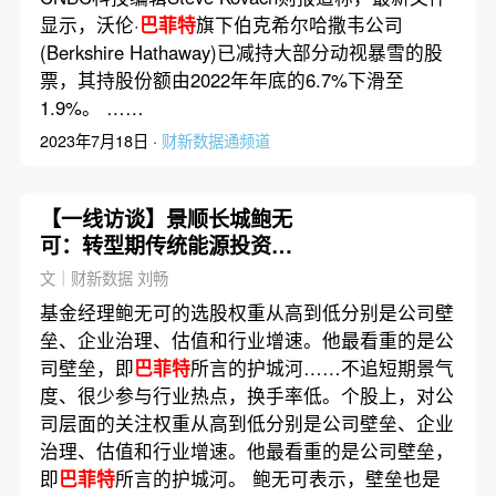
显示，沃伦·
巴菲特
旗下伯克希尔哈撒韦公司
(Berkshire Hathaway)已减持大部分动视暴雪的股
票，其持股份额由2022年年底的6.7%下滑至
1.9%。 ……
2023年7月18日 ·
财新数据通频道
【一线访谈】景顺长城鲍无
可：转型期传统能源投资不
足 AIGC底层算力需求大
文｜财新数据 刘畅
基金经理鲍无可的选股权重从高到低分别是公司壁
垒、企业治理、估值和行业增速。他最看重的是公
司壁垒，即
巴菲特
所言的护城河……不追短期景气
度、很少参与行业热点，换手率低。个股上，对公
司层面的关注权重从高到低分别是公司壁垒、企业
治理、估值和行业增速。他最看重的是公司壁垒，
即
巴菲特
所言的护城河。 鲍无可表示，壁垒也是