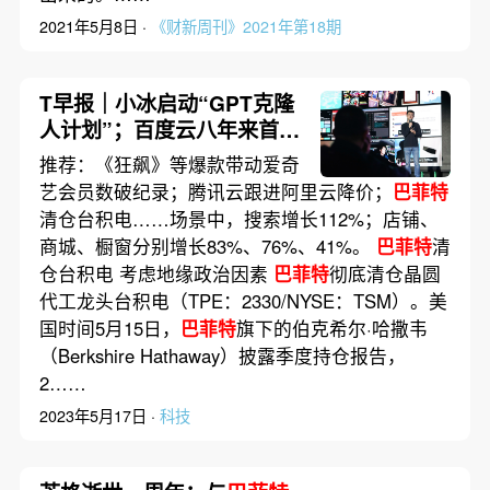
2021年5月8日 ·
《财新周刊》2021年第18期
T早报｜小冰启动“GPT克隆
人计划”；百度云八年来首次
盈利；富途、老虎境内下架
推荐：《狂飙》等爆款带动爱奇
APP
艺会员数破纪录；腾讯云跟进阿里云降价；
巴菲特
清仓台积电……场景中，搜索增长112%；店铺、
商城、橱窗分别增长83%、76%、41%。
巴菲特
清
仓台积电 考虑地缘政治因素
巴菲特
彻底清仓晶圆
代工龙头台积电（TPE：2330/NYSE：TSM）。美
国时间5月15日，
巴菲特
旗下的伯克希尔·哈撒韦
（Berkshire Hathaway）披露季度持仓报告，
2……
2023年5月17日 ·
科技