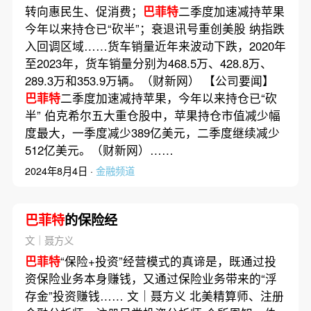
转向惠民生、促消费；
巴菲特
二季度加速减持苹果
今年以来持仓已“砍半”；衰退讯号重创美股 纳指跌
入回调区域……货车销量近年来波动下跌，2020年
至2023年，货车销量分别为468.5万、428.8万、
289.3万和353.9万辆。（财新网） 【公司要闻】
巴菲特
二季度加速减持苹果，今年以来持仓已“砍
半” 伯克希尔五大重仓股中，苹果持仓市值减少幅
度最大，一季度减少389亿美元，二季度继续减少
512亿美元。（财新网）……
2024年8月4日 ·
金融频道
巴菲特
的保险经
文｜聂方义
巴菲特
“保险+投资”经营模式的真谛是，既通过投
资保险业务本身赚钱，又通过保险业务带来的“浮
存金”投资赚钱…… 文｜聂方义 北美精算师、注册