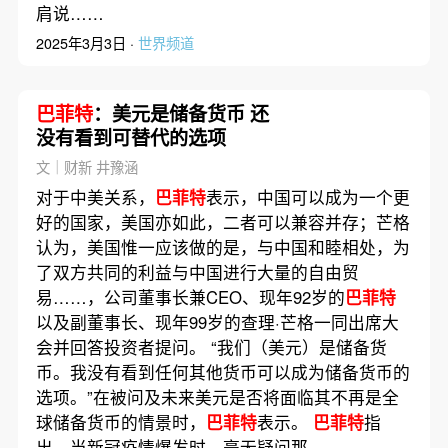
肩说……
2025年3月3日 ·
世界频道
巴菲特
：美元是储备货币 还
没有看到可替代的选项
文｜财新 井豫涵
对于中美关系，
巴菲特
表示，中国可以成为一个更
好的国家，美国亦如此，二者可以兼容并存；芒格
认为，美国惟一应该做的是，与中国和睦相处，为
了双方共同的利益与中国进行大量的自由贸
易……，公司董事长兼CEO、现年92岁的
巴菲特
以及副董事长、现年99岁的查理·芒格一同出席大
会并回答投资者提问。 “我们（美元）是储备货
币。我没有看到任何其他货币可以成为储备货币的
选项。”在被问及未来美元是否将面临其不再是全
球储备货币的情景时，
巴菲特
表示。
巴菲特
指
出，当新冠疫情爆发时，毫无疑问那……