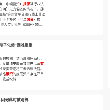
当、巾帼投资）
担保
进行非法
在明知无力偿还的情况下，薛
她金控”等网贷平台进行线上非法
用于弥补线下非法
融资
亏损
人实际损失103894455……
揽子化债”困难重重
限的展期。然而展期届满后，
后又增加安顺黄铺资产运营
有
长安资管遂将三者诉诸法庭。
该笔
融资
的底层资产存在严重
，收益权转……
人因何此时被清算