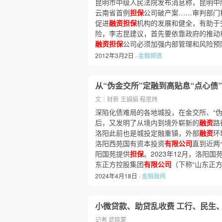
昆明市中级人民法院发布消息称，昆明中
云南省首例
担保
公司破产案……审判部门
促进
融资担保
机构的发展和健全，有助于
险，李志昆建议，首先要依靠政府的推动
融资担保
公司必须加强内部管理和风险预
2012年3月2日 ·
金融频道
从“伪金交所”定融到高贴息“点心债
文｜财新 王娟娟 程思炜
深陷化债难局的各地城投，在金交所、“伪
后，又发明了从境内到境外崭新的
融资
路
洛阳此前也是城投定融重镇，外部
融资
环
洛阳西苑国有资本投资
有限公司
直到近两
阳国苑提供
担保
。2023年12月，洛阳
东正方控股集团
有限公司
（下称“山东正
2024年4月18日 ·
金融我闻
小微贷款、助贷乱收费 工行、民生
记者 武晓蒙