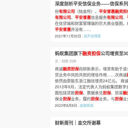
深度剖析平安信保业务——信保系列
份
有限公司
（陆金所）、
平安普惠融资担
有限公司
、
平安普惠
信息服务
有限公司
、
在信贷端和财富管理端的巨大商业版图，
平安普惠
并没有……
2021年11月30日 ·
高声谈博客
蚂蚁集团旗下
融资担保
公司增资至3
文｜财新 刘冉
商诚
融资担保
向财新表示，增资有助于该
贷业务中风险共担的增信作用……次商诚
依然由原股东浙江融信增资24亿元。 商
2012年9月，法定代表人为蚂蚁集团数
围包括贷款
担保
、票据承兑
担保
、贸易
融
保全
担保
业务，履约
担保
业务，与
担保
业
2023年8月8日 ·
金融频道
财新周刊｜金交所谢幕