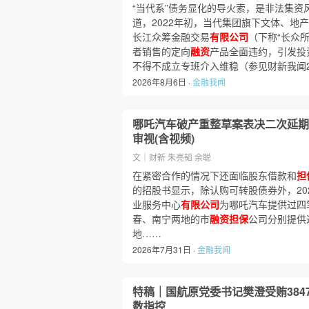
“当代系”债务显化的导火索，是非法集资
道，2022年初，当代集团旗下文体、地
长江众筹金融交易
有限公司
（下称“长众
者销售的定向
融资
产品全面违约，引发投
不得不成立专班介入维稳（参见财新我闻20
2026年8月6日 ·
金融我闻
哪吒汽车破产重整草案表决二次延期
审视(含视频)
文｜财新 朱亮韬 余聪
在紧密合作的情况下还面临股东借款和
担
的招股书显示，除认购可转股债券外，20
业服务中心
有限公司
为哪吒汽车提供过四
春、南宁两地的市
融资担保
公司分别提供过
地……
2026年7月31日 ·
金融我闻
特稿｜国航原党委书记樊澄受贿384
数指控