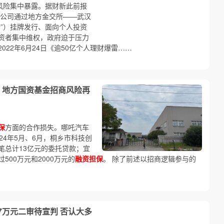
风险集中暴露。据财新此前报
产公司通过地方金交所——武汉
所”）挂牌发行、面向个人投资
资者集中维权，政府迫于压力
22年6月24日《逾50亿个人理财爆雷……
 地方国资基金招商风险再
保
方面的合作损失。哪吒汽车
24年5月、6月，桐乡市科技创
笔总计13亿元的委托贷款；宜
500万元和2000万元的
融资担保
。 除了前述以招商逻辑参与的
7万元二审待宣判 否认大多