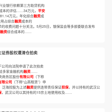
兴业银行依赖第三方助贷机构
成本的评估……34万元，
平安
81.14万元，年化综合
融资
成
费用占综合
融资
成本的
环节的收费问题十分关注。5月25日，银保监会等多部委联合发布
融资
综合成本的……
生证券股权遭清仓拍卖
下公司向法院申请了此次拍卖
给多家金融机构
融资
……
中央商务区股份
有限公司
（下称
有限公司
（下称“山高租赁”）申
月，泛海控股为上述
融资
提供连带责任保证
担保
，并以持有的武汉公
保
，武汉公司以其持有的15宗土地使用权及……