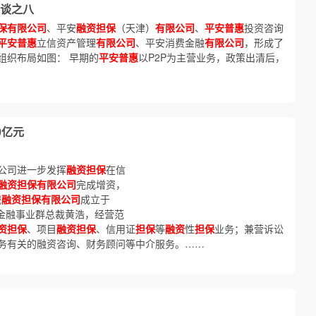
谈之八
保有限公司
、平安
融资担保
（天津）
有限公司
、
平安普惠
投资咨询
平安普惠
立信资产管理
有限公司
、平安消费金融
有限公司
，形成了
组织布局如图： 早期的
平安普惠
以P2P为主营业务，政策出清后，
0亿元
公司进一步发挥
融资担保
在信
融资担保有限公司
完成增资，
诚
融资担保有限公司
成立于
字金融事业群总裁黄浩，经营范
资担保
、项目
融资担保
、信用证
担保
等
融资
性
担保
业务；兼营诉讼
务有关的融资咨询、财务顾问等中介服务。……