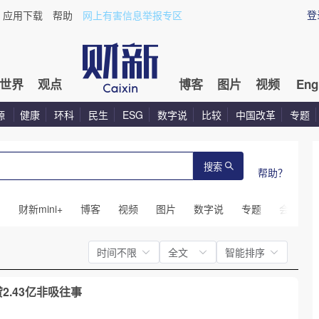
登
应用下载
帮助
网上有害信息举报专区
世界
观点
博客
图片
视频
Eng
源
健康
环科
民生
ESG
数字说
比较
中国改革
专题
搜索
帮助？
闻
财新mini+
博客
视频
图片
数字说
专题
会议
时间不限
全文
智能排序
2.43亿非吸往事