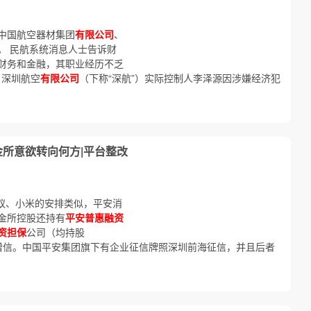
中国航空器材集团
有限公司
、
。 民航系统消息人士告诉财
财务和金融，其职业经历不乏
，深圳航空
有限公司
（下称“深航”）实际控制人李泽源因涉嫌经济犯
金所意欲转向何方|平台整改
蚁、小米的安排类似，平安消
金所控股还持有
平安普惠融资
资担保
公司（均持股
行增信。中国平安集团旗下有企业征信牌照深圳前海征信，并且后者