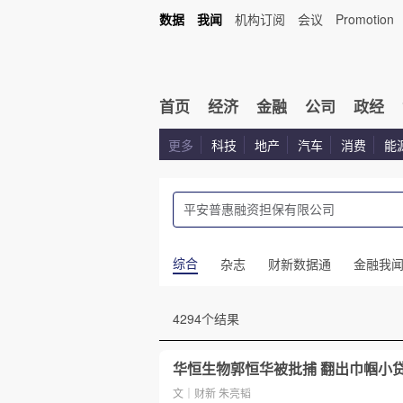
数据
我闻
机构订阅
会议
Promotion
首页
经济
金融
公司
政经
更多
科技
地产
汽车
消费
能
综合
杂志
财新数据通
金融我
4294个结果
华恒生物郭恒华被批捕 翻出巾帼小贷
文｜财新 朱亮韬