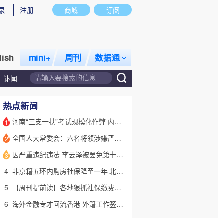
录
注册
商城
订阅
lish
mini+
周刊
数据通
讣闻
热点新闻
河南“三支一扶”考试规模化作弊 内外勾结提前获取试卷
1
全国人大常委会：六名将领涉嫌严重违纪违法 被罢免全国人大代表
2
话题
特别呈现
私房课
因严重违纪违法 李云泽被罢免第十四届全国人大代表职务
3
4
非京籍五环内购房社保降至一年 北京市公积金最高可贷340万元
5
【周刊提前读】各地狠抓社保缴费基数 合规与企业减负如何平衡？
6
海外金融专才回流香港 外籍工作签证翻倍