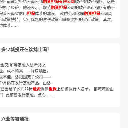
院日前裁定终结云南云锡
融资担保有限公司
破产案破产程序，这是
积累了经验。他还表示，规范
融资担保
公司的破产退市程序有助于
完善云南省信用
担保
体系的建设。 就防范和化解
融资担保
公司风
和政策扶持，实行优惠的财税政策和适度宽松的货币政策。其次，
防体系……
” 多少城投还在饮鸩止渴？
金交所”等定融大法断路之
径，成本畸高……障房项目。
境不佳，洛阳国苑子公司——
个月仍在发行定融产品，由洛
国苑已因给子公司非标
融资
提供
担保
上榜被执行人名单。 邹城城投山
方”）此前曾发行定融，点心……
、兴业等被通报