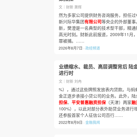
文｜财新 萧辉
然为多家公司提供财务咨询服务，担任过
新兴际华集团
有限公司
等央企的外部董事
新，樊澄是一名典型的技术型干部，精通
高光时刻。财新此前报道，2009年11月
罪被捕。……
2026年8月7日 ·
政经频道
业绩缩水、裁员、高层调整背后 陆
进行时
文｜财新 刘冉
%），通过这些牌照发放表内贷款。与蚂
金正逐步承接小贷公司的业务。此外，陆
担保
、
平安普惠融资担保
（天津）两家
融
100%），以此对部分表外助贷业务进
还参股首家个人征信公司百行……
2022年8月9日 ·
金融我闻