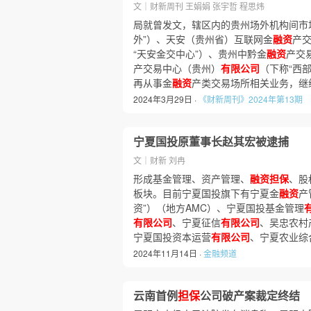
文｜财新周刊 王娟娟 张宇哲 程思炜
局就曾发文，辖区内的贵州场外机构间市
外”）、天安（贵州省）互联网金
融资
产
“天安金交中心”）、贵州中黔金
融资
产交
产交易中心（贵州）
有限公司
（下称“西
再从事金
融资
产类交易场所相关业务，继
2024年3月29日 ·
《财新周刊》2024年第13期
宁夏国投原董事长赵其宏被逮捕
文｜财新 刘冉
形成基金管理、资产管理、
融资担保
、股
板块。目前宁夏国投旗下有宁夏金
融资
产
资”）（地方AMC）、宁夏国投基金管理
有限公司
、宁夏征信
有限公司
、吴忠农村
宁夏国投资本运营
有限公司
、宁夏农业综
2024年11月14日 ·
金融频道
云南首例
担保
公司破产案裁定终结