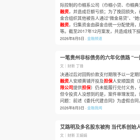
际控制的巾帼系公司（巾帼小贷、巾帼典
融资
，并造成巨额亏损；为了挽回损失，
金合组织其他被告人通过“微金易贷”、“
融资
，归集资金由薛金合统一分配使用，
等。截至2017年12月案发，共造成线下投资
2026年8月5日 ·
金融频道
一笔贵州非标债务的六年化债路 “一
文｜财新 丁锋
决通过后对回购价款支付期限予以一定期
融资
人安顺黄铺开投及
担保
人安顺国资（
限公司
提供
担保
）仍未能履行兑付义务，
但令投资人没想到的是，案件审理发现，
问题：前述《委托代建合同》为虚假合同
2026年8月3日 ·
金融我闻
艾路明及多名股东被拘 当代系创始
文｜财新 王娟娟