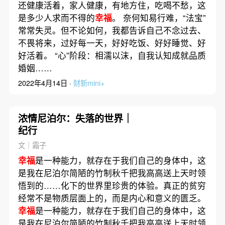
还健康活着，家人健康，有地方住，吃喝不愁，这
是多少人求而不得的
幸福
。 奈何知易行难，“法宝”
常常失灵。但不论如何，我都告诉自己不念过去、
不畏将来，过好每一天，好好吃饭、好好睡觉、好
好活着。 “心”阶段：相濡以沫，自我认知成就品质
婚姻……
2022年4月14日 ·
财新mini+
浓情尼泊尔：失落的世界｜
纪行
文｜霜子
幸福
是一种能力，就存在于我们自己的身体中，这
是我在尼泊尔简陋的竹制秋千把我高高送上天时领
悟到的……化下的世界里珍贵的体验。真正的贫穷
经常不是物质层面上的，而是内心和意义的匮乏。
幸福
是一种能力，就存在于我们自己的身体中，这
是我在尼泊尔简陋的竹制秋千把我高高送上天时领