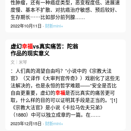
性肿瘤，还有一种癌症类型，恶变程度低、进展速
度慢、基本不扩散、对抗癌治疗敏感、预后较好、
生存期长⋯⋯比如部分前列腺……
2022年10月11日 ·
财新mini+
虚幻
幸福
vs真实痛苦：陀翁
作品的现实意义
文｜米琴
：人们真的渴望自由吗？”小说中的《宗教大法
官》（又译作《大审判官传奇》）戏剧化了这些无
法解决的，也是永恒的哲学难题——“安全是否比
自由更重要，虚幻的
幸福
是否比真实的痛苦更可
取，什么样的目的可以证明其手段是正当的。”[1]
《宗教大法官》是小说《卡拉马佐夫兄弟》
（1880）中可以独立成章的一篇。在……
2023年12月15日 ·
财新mini+