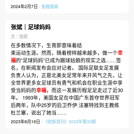
2024年2月7日 ·
金融我闻
张斌｜足球妈妈
文｜张斌
在多数情况下，生育即意味着结
束运动生涯。然而，随着榜样越来越多，做一个
幸
福
的“足球妈妈”已成为踢球姑娘的现实之选……签
名，在新闻发布会应对记者。 国际足联女足发展
负责人认为，正是北美女足常年来开风气之先，让
全世界更多女足球员有勇气和机会在职业生涯中享
受当妈妈的
幸福
，而这一发展历程足足走过了近30
年。 1993年，美国女足在中国广东首夺世界冠军
后两年，队中25岁的后卫乔伊·法塞特找到主教练
杜兰塞，说出了她当……
2023年8月19日 ·
《财新周刊》2023年第33期