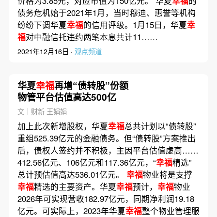
价格为3.85元，对应市值为150亿元。 华夏
幸福
的
债务危机始于2021年1月，当时穆迪、惠誉等机构
纷纷下调华夏
幸福
的信用评级。1月15日，华夏
幸
福
对中融信托违约两笔本息共计11……
2021年12月16日 ·
观点频道
华夏
幸福
再增“债转股”份额
物管平台估值高达500亿
文｜财新 王娟娟
加上此次新增股权，华夏
幸福
总共计划以“债转股”
重组525.39亿元的金融债务。但“债转股”方案推出
后，债权人签约并不积极，主因平台估值虚高……
412.56亿元、106亿元和117.36亿元，“
幸福
精选”
总计预估值高达536.01亿元。
幸福
物业将是支撑
幸福
精选的主要资产。华夏
幸福
预计，
幸福
物业
2026年可实现营收182.97亿元，同期净利润19.18
亿元。可实际上，2023年华夏
幸福
整个物业管理服