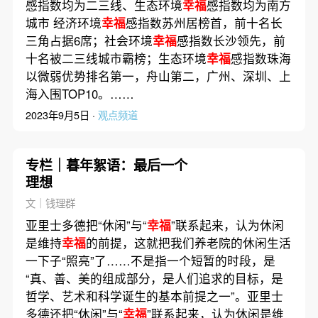
感指数均为二三线、生态环境
幸福
感指数均为南方
城市 经济环境
幸福
感指数苏州居榜首，前十名长
三角占据6席；社会环境
幸福
感指数长沙领先，前
十名被二三线城市霸榜；生态环境
幸福
感指数珠海
以微弱优势排名第一，舟山第二，广州、深圳、上
海入围TOP10。……
2023年9月5日 ·
观点频道
专栏｜暮年絮语：最后一个
理想
文｜钱理群
亚里士多德把“休闲”与“
幸福
”联系起来，认为休闲
是维持
幸福
的前提，这就把我们养老院的休闲生活
一下子“照亮”了……不是指一个短暂的时段，是
“真、善、美的组成部分，是人们追求的目标，是
哲学、艺术和科学诞生的基本前提之一”。亚里士
多德还把“休闲”与“
幸福
”联系起来，认为休闲是维