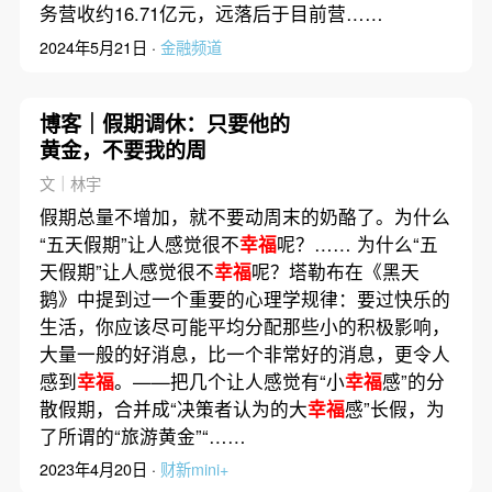
务营收约16.71亿元，远落后于目前营……
2024年5月21日 ·
金融频道
博客｜假期调休：只要他的
黄金，不要我的周
文｜林宇
假期总量不增加，就不要动周末的奶酪了。为什么
“五天假期”让人感觉很不
幸福
呢？…… 为什么“五
天假期”让人感觉很不
幸福
呢？塔勒布在《黑天
鹅》中提到过一个重要的心理学规律：要过快乐的
生活，你应该尽可能平均分配那些小的积极影响，
大量一般的好消息，比一个非常好的消息，更令人
感到
幸福
。——把几个让人感觉有“小
幸福
感”的分
散假期，合并成“决策者认为的大
幸福
感”长假，为
了所谓的“旅游黄金”“……
2023年4月20日 ·
财新mini+