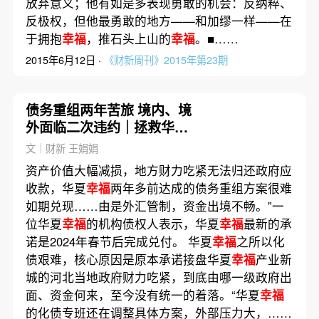
放弃意义；他有如是多表现勇敢的机会：反纳粹、
反极权，但他最勇敢的地方——和加缪一样——在
于拥抱
幸福
，推石头上山的
幸福
。■……
2015年6月12日 ·
《财新周刊》2015年第23期
债务重组两年苦旅 境内、境
外面临二次违约｜拯救华夏
幸福
之十二
文｜财新 王娟娟
资产价值大幅减损，地方财力吃紧无法归还政府应
收款，华夏
幸福
两年多前达成的债务重组方案很难
如期兑现……由是外汇管制，资金出境不畅。”一
位华夏
幸福
的机构债权人表示，华夏
幸福
最新的承
诺是2024年春节后完成兑付。 华夏
幸福
之所以化
债艰难，核心原因是原本承诺接盘华夏
幸福
产业新
城的河北当地政府财力吃紧，到底由哪一级政府出
面、资金何来，至今没有统一的着落。“华夏
幸福
的化债专班还在调整具体方案，外部压力大，……