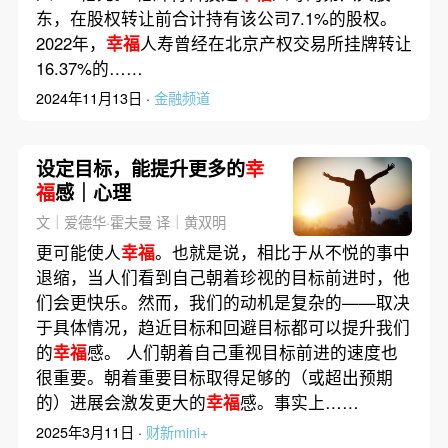
东，在股权转让前合计持有该公司7.1%的股权。
2022年，
幸福
人寿曾经在北京产权交易所挂牌转让
16.37%的……
2024年11月13日 ·
金融频道
设定目标，能提升更多的
幸
福
感｜心理
文｜爱德华·霍夫曼 译｜黄双明
更可能使人
幸福
。也就是说，相比于从不悦的事中
退缩，当人们看到自己朝着珍视的目标前进时，他
们会更快乐。然而，我们的动机是复杂的——取决
于具体情况，趋近目标和回避目标都可以提升我们
的
幸福
感。 人们朝着自己重视目标前进的速度也
很重要。朝着重要目标取得足够的（或超出预期
的）进展会激发更大的
幸福
感。事实上……
2025年3月11日 ·
财新mini+