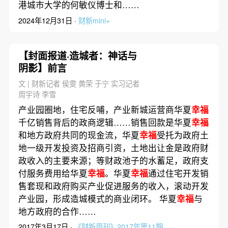
港城市大学的何敏仪博士和……
2024年12月31日 ·
财新mini+
【封面报道·造城者：神话与
阴影】前言
文 | 财新记者 侯雯 黄荣 于宁 实习记者
周宇诗 李雪
产业园圈地，住宅反哺，产业新城运营商华夏
幸福
千亿销售背后的政商逻辑……销售回款是华夏
幸福
和地方政府共同的现金流，华夏
幸福
受托为政府土
地一级开发投资及招商引资，土地出让金是政府财
政收入的主要来源；等财政池子的水蓄足，政府支
付服务费用给华夏
幸福
。华夏
幸福
通过住宅开发销
售套现和政府购买产业促进服务的收入，滚动开发
产业园，形成造城模式的商业闭环。 华夏
幸福
与
地方政府的合作……
2017年3月17日 ·
《财新周刊》2017年第11期