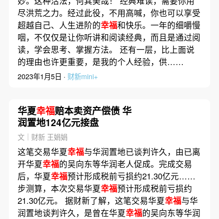
妙。这种活法，何其美哉！ 经典难读，需要你用
尽洪荒之力。经过此役，不用高喊，你也可以享受
超越自己、人生进阶的
幸福
和快乐。一年的细嚼慢
咽，不仅仅是让你听讲和阅读经典，而且是通过阅
读，学会思考、掌握方法。 还有一层，比上面说
的理由也许更重要，是我的个人经验，供……
2023年1月5日 ·
财新mini+
华夏
幸福
赔本卖资产偿债 华
润置地124亿元接盘
文｜财新 王娟娟
这笔交易华夏
幸福
与华润置地已谈判许久，由已离
开华夏
幸福
的吴向东等华润老人促成。完成交易
后，华夏
幸福
预计形成税前亏损约21.30亿元……
步测算，本次交易华夏
幸福
预计形成税前亏损约
21.30亿元。 据财新了解，这笔交易华夏
幸福
与华
润置地谈判许久，是曾在华夏
幸福
的吴向东等华润