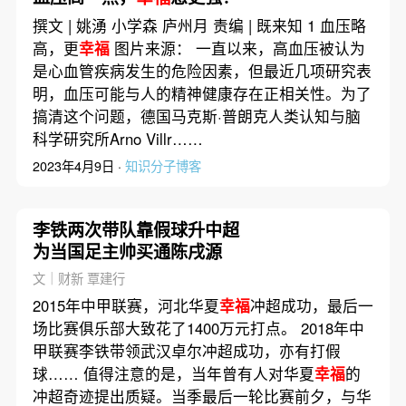
撰文 | 姚湧 小学森 庐州月 责编 | 既来知 1 血压略
高，更
幸福
‍‍‍‍‍‍‍‍‍‍‍‍‍‍‍‍ 图片来源： 一直以来，高血压被认为
是心血管疾病发生的危险因素，但最近几项研究表
明，血压可能与人的精神健康存在正相关性。为了
搞清这个问题，德国马克斯·普朗克人类认知与脑
科学研究所Arno Villr……
2023年4月9日 ·
知识分子博客
李铁两次带队靠假球升中超
为当国足主帅买通陈戌源
文｜财新 覃建行
2015年中甲联赛，河北华夏
幸福
冲超成功，最后一
场比赛俱乐部大致花了1400万元打点。 2018年中
甲联赛李铁带领武汉卓尔冲超成功，亦有打假
球…… 值得注意的是，当年曾有人对华夏
幸福
的
冲超奇迹提出质疑。当季最后一轮比赛前夕，与华