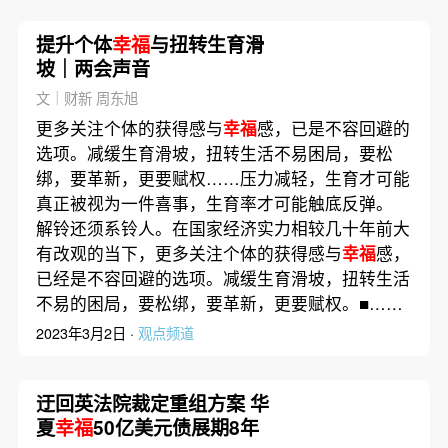
提升个体
幸福
与扭转生育滑
坡｜两会声音
文｜财新 周东旭
更多关注个体的获得感与
幸福
感，已是不容回避的
选项。减缓生育滑坡，扭转生活不易困局，要松
绑，要革新，更要赋权……压力减轻，生育才可能
真正被视为一件喜事，生育率才可能触底反弹。
解铃还须系铃人。在国家经济实力相较几十年前大
有改观的当下，更多关注个体的获得感与
幸福
感，
已经是不容回避的选项。减缓生育滑坡，扭转生活
不易的困局，要松绑，要革新，更要赋权。■……
2023年3月2日 ·
观点频道
迂回英法院裁定重组方案 华
夏
幸福
50亿美元债展期8年