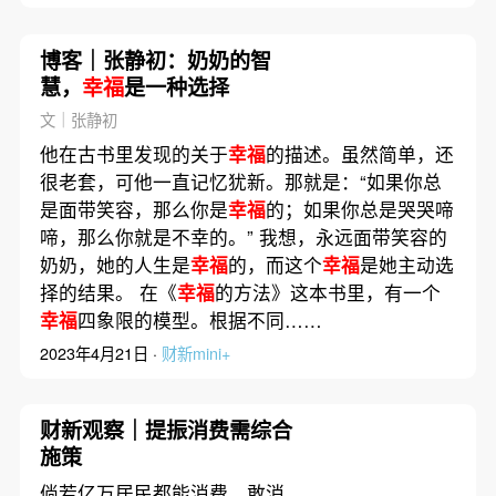
博客｜张静初：奶奶的智
慧，
幸福
是一种选择
文｜张静初
他在古书里发现的关于
幸福
的描述。虽然简单，还
很老套，可他一直记忆犹新。那就是：“如果你总
是面带笑容，那么你是
幸福
的；如果你总是哭哭啼
啼，那么你就是不幸的。” 我想，永远面带笑容的
奶奶，她的人生是
幸福
的，而这个
幸福
是她主动选
择的结果。 在《
幸福
的方法》这本书里，有一个
幸福
四象限的模型。根据不同……
2023年4月21日 ·
财新mini+
财新观察｜提振消费需综合
施策
倘若亿万居民都能消费、敢消