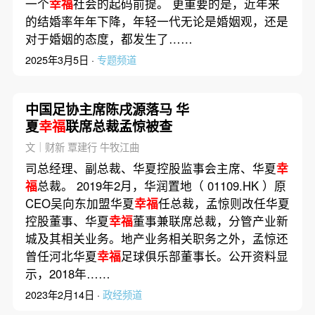
一个
幸福
社会的起码前提。 更重要的是，近年来
的结婚率年年下降，年轻一代无论是婚姻观，还是
对于婚姻的态度，都发生了……
2025年3月5日 ·
专题频道
中国足协主席陈戌源落马 华
夏
幸福
联席总裁孟惊被查
文｜财新 覃建行 牛牧江曲
司总经理、副总裁、华夏控股监事会主席、华夏
幸
福
总裁。 2019年2月，华润置地（ 01109.HK ）原
CEO吴向东加盟华夏
幸福
任总裁，孟惊则改任华夏
控股董事、华夏
幸福
董事兼联席总裁，分管产业新
城及其相关业务。地产业务相关职务之外，孟惊还
曾任河北华夏
幸福
足球俱乐部董事长。公开资料显
示，2018年……
2023年2月14日 ·
政经频道