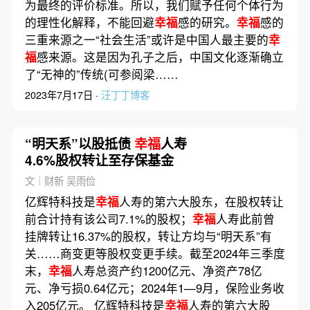
为最终的评价标准。所以，我们赋予任何个体行为
的理性化解释，不能回避
幸福
感的研究。
幸福
感的
三重来源之一“社会生活”或许是中国人最主要的
幸
福
感来源。这是因为孔子之后，中国文化逐渐确立
了“无神的”传统(可参阅梁……
2023年7月17日 ·
汪丁丁博客
“明天系”以股抵债
幸福
人寿
4.6%股权转让至存保基金
文｜财新 吴雨俭
亿辉特科技是
幸福
人寿的第六大股东，在股权转让
前合计持有该公司7.1%的股权；
幸福
人寿此前曾
挂牌转让16.37%的股权，转让方均与“明天系”有
关……商变更等股权变更手续。截至2024年三季度
末，
幸福
人寿总资产约1200亿元、净资产78亿
元、净亏损0.64亿元；2024年1—9月，保险业务收
入205亿元。 亿辉特科技是
幸福
人寿的第六大股