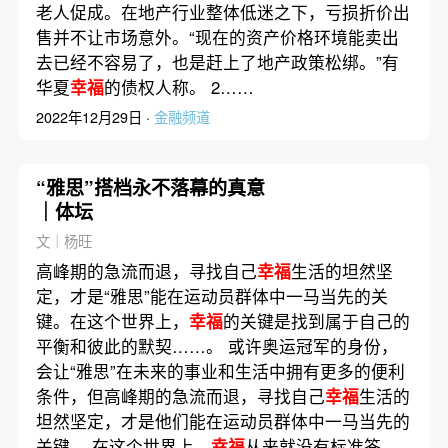
老人促成。在地产行业整体低迷之下，亏损折价出
售并不让市场意外。“现在的资产价格环境能卖出
去已经不容易了，也是赶上了地产政策松绑。”有
华夏
幸福
的债权人称。 2……
2022年12月29日 ·
金融频道
“雅思”搭档永不落幕的真意
｜体坛
文｜杨旺
高峰期的急流而退，寻找自己
幸福
生活的坦然坚
定，才是“雅思”能在运动员群体中一马当先的关
键。在这个世界上，
幸福
的关键是找到属于自己的
平衡和彼此的默契……。 或许奥运冠军的身份，
会让“雅思”在未来的事业和生活中拥有更多的便利
条件，但高峰期的急流而退，寻找自己
幸福
生活的
坦然坚定，才是他们能在运动员群体中一马当先的
关键。 在这个世界上，
幸福
从来就没有标准答