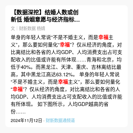
【数据深挖】结婚人数或创
新低 婚姻意愿与经济指标关
系能否量化？
文｜财新数据 杨婧
单身的年轻人常说“不是不婚主义，而是
幸福
主
义”，那么要如何量化“
幸福
”？仅从经济的角度，对
比离结比和各省的人均GDP、人均消费支出占可支
配收入的比值或许能有所体现……青海和北京，均
低于40%。而黑龙江、天津、重庆、吉林离结比最
高，其中黑龙江高达63.12%。 单身的年轻人常说
“不是不婚主义，而是
幸福
主义”，那么要如何量化
“
幸福
”？仅从经济的角度，对比离结比和各省的人
均GDP、人均消费支出占可支配收入的比值或许能
有所体现。 如下图所示，人均GDP越高的省
份……
2024年11月12日 ·
财新数据通频道