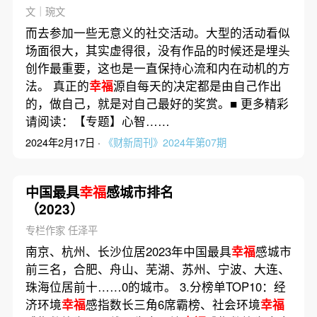
文｜琬文
而去参加一些无意义的社交活动。大型的活动看似
场面很大，其实虚得很，没有作品的时候还是埋头
创作最重要，这也是一直保持心流和内在动机的方
法。 真正的
幸福
源自每天的决定都是由自己作出
的，做自己，就是对自己最好的奖赏。■ 更多精彩
请阅读：【专题】心智……
2024年2月17日 ·
《财新周刊》2024年第07期
中国最具
幸福
感城市排名
（2023）
专栏作家 任泽平
南京、杭州、长沙位居2023年中国最具
幸福
感城市
前三名，合肥、舟山、芜湖、苏州、宁波、大连、
珠海位居前十……0的城市。 3.分榜单TOP10：经
济环境
幸福
感指数长三角6席霸榜、社会环境
幸福