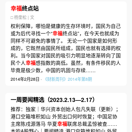
幸福
终点站
□ 杨奎松 | 文
权利保障，哪怕是健康的生存环境时，国民为自己
或为后代寻找一个“
幸福
终点站”，在今天也就成为
同样不可避免的事情了。 无论一个国家是如何形
成的，它既然由国民所组成，国民也就有选择的权
利。当今国家对国民的吸引力明显地逐渐转向了国
民个人
幸福
感指数的高低。虽然，有条件移民的人
毕竟是极少数，中国的巩固与存续……
2014年2月28日 ·
《财新周刊》2014年第8期
一周要闻精选（2023.2.13—2.17）
推荐：独家｜华兴资本创始人包凡失联（更新）；
港口空箱堆积如山 外贸出口何时恢复；中国足协
主席陈戌源落马 华夏
幸福
联席总裁孟惊被查……
本的A股野心｜要闻精选 港口空箱堆积如山 外贸