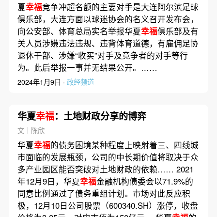
夏
幸福
竞争冲超名额的主要对手是大连阿尔滨足球
俱乐部，大连方面以球迷协会的名义召开发布会，
向公安部、体育总局实名举报华夏
幸福
俱乐部及有
关人员涉嫌违法违规、违背体育道德，有雇佣足协
退休干部、涉嫌“收买”对手及竞争者的对手等行
为。此后举报一事并无结果公开。……
2024年1月9日 ·
政经频道
华夏
幸福
：土地财政分享的博弈
文｜陈欣
华夏
幸福
的债务困境某种程度上映射着三、四线城
市面临的发展瓶颈，公司的中长期价值将取决于众
多产业园区能否突破对土地财政的依赖…… 2021
年12月9日，华夏
幸福
金融机构债委会以71.9%的
同意比例通过了债务重组计划。市场对此反应积
极，12月10日公司股票（600340.SH）涨停，收盘