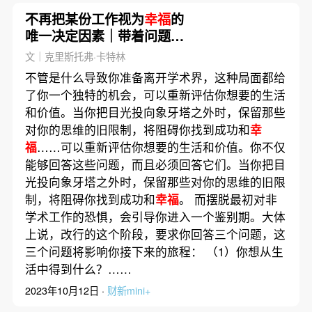
不再把某份工作视为
幸福
的
唯一决定因素｜带着问题去
读书
文｜克里斯托弗·卡特林
不管是什么导致你准备离开学术界，这种局面都给
了你一个独特的机会，可以重新评估你想要的生活
和价值。当你把目光投向象牙塔之外时，保留那些
对你的思维的旧限制，将阻碍你找到成功和
幸
福
……可以重新评估你想要的生活和价值。你不仅
能够回答这些问题，而且必须回答它们。当你把目
光投向象牙塔之外时，保留那些对你的思维的旧限
制，将阻碍你找到成功和
幸福
。 而摆脱最初对非
学术工作的恐惧，会引导你进入一个鉴别期。大体
上说，改行的这个阶段，要求你回答三个问题，这
三个问题将影响你接下来的旅程： （1）你想从生
活中得到什么？……
2023年10月12日 ·
财新mini+