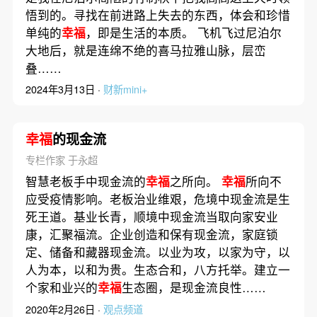
悟到的。寻找在前进路上失去的东西，体会和珍惜
单纯的
幸福
，即是生活的本质。 飞机飞过尼泊尔
大地后，就是连绵不绝的喜马拉雅山脉，层峦
叠……
2024年3月13日 ·
财新mini+
幸福
的现金流
专栏作家 于永超
智慧老板手中现金流的
幸福
之所向。
幸福
所向不
应受疫情影响。老板治业维艰，危境中现金流是生
死王道。基业长青，顺境中现金流当取向家安业
康，汇聚福流。企业创造和保有现金流，家庭锁
定、储备和藏器现金流。以业为攻，以家为守，以
人为本，以和为贵。生态合和，八方托举。建立一
个家和业兴的
幸福
生态圈，是现金流良性……
2020年2月26日 ·
观点频道