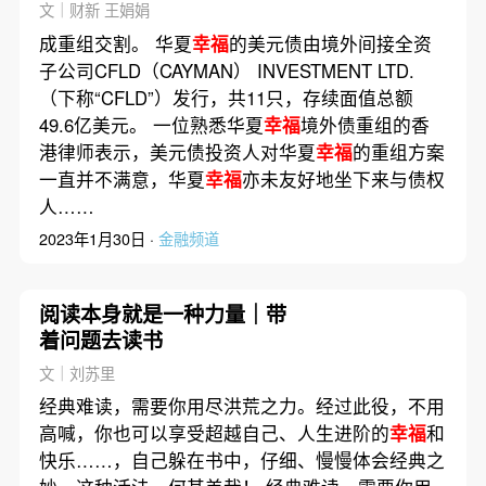
文｜财新 王娟娟
成重组交割。 华夏
幸福
的美元债由境外间接全资
子公司CFLD（CAYMAN） INVESTMENT LTD.
（下称“CFLD”）发行，共11只，存续面值总额
49.6亿美元。 一位熟悉华夏
幸福
境外债重组的香
港律师表示，美元债投资人对华夏
幸福
的重组方案
一直并不满意，华夏
幸福
亦未友好地坐下来与债权
人……
2023年1月30日 ·
金融频道
阅读本身就是一种力量｜带
着问题去读书
文｜刘苏里
经典难读，需要你用尽洪荒之力。经过此役，不用
高喊，你也可以享受超越自己、人生进阶的
幸福
和
快乐……，自己躲在书中，仔细、慢慢体会经典之