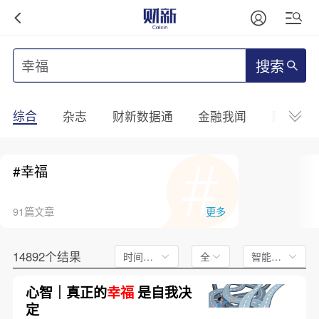
搜索
综合
杂志
财新数据通
金融我闻
财新mini
#幸福
91篇文章
更多
14892个结果
时间不限
全文
智能排序
心智｜真正的
幸福
是自我决
定