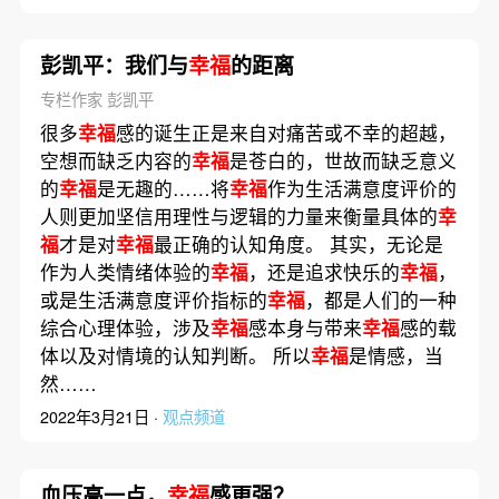
彭凯平：我们与
幸福
的距离
专栏作家 彭凯平
很多
幸福
感的诞生正是来自对痛苦或不幸的超越，
空想而缺乏内容的
幸福
是苍白的，世故而缺乏意义
的
幸福
是无趣的……将
幸福
作为生活满意度评价的
人则更加坚信用理性与逻辑的力量来衡量具体的
幸
福
才是对
幸福
最正确的认知角度。 其实，无论是
作为人类情绪体验的
幸福
，还是追求快乐的
幸福
，
或是生活满意度评价指标的
幸福
，都是人们的一种
综合心理体验，涉及
幸福
感本身与带来
幸福
感的载
体以及对情境的认知判断。 所以
幸福
是情感，当
然……
2022年3月21日 ·
观点频道
血压高一点，
幸福
感更强？