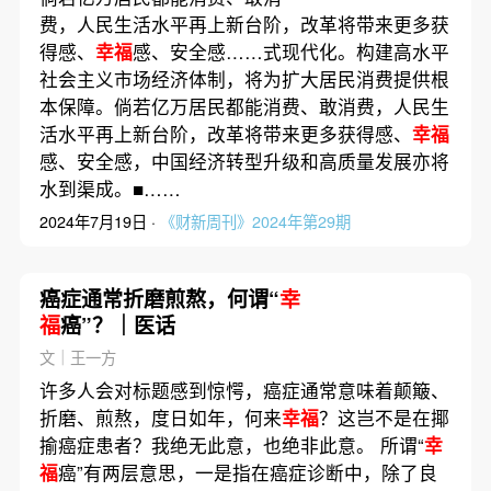
费，人民生活水平再上新台阶，改革将带来更多获
得感、
幸福
感、安全感……式现代化。构建高水平
社会主义市场经济体制，将为扩大居民消费提供根
本保障。倘若亿万居民都能消费、敢消费，人民生
活水平再上新台阶，改革将带来更多获得感、
幸福
感、安全感，中国经济转型升级和高质量发展亦将
水到渠成。■……
2024年7月19日 ·
《财新周刊》2024年第29期
癌症通常折磨煎熬，何谓“
幸
福
癌”？｜医话
文｜王一方
许多人会对标题感到惊愕，癌症通常意味着颠簸、
折磨、煎熬，度日如年，何来
幸福
？这岂不是在揶
揄癌症患者？我绝无此意，也绝非此意。 所谓“
幸
福
癌”有两层意思，一是指在癌症诊断中，除了良