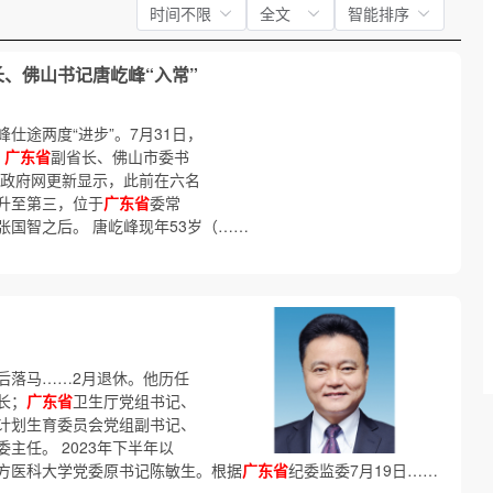
时间不限
全文
智能排序
、佛山书记唐屹峰“入常”
仕途两度“进步”。7月31日，
：
广东省
副省长、佛山市委书
政府网更新显示，此前在六名
升至第三，位于
广东省
委常
国智之后。 唐屹峰现年53岁（……
后落马……2月退休。他历任
长；
广东省
卫生厅党组书记、
计划生育委员会党组副书记、
主任。 2023年下半年以
方医科大学党委原书记陈敏生。根据
广东省
纪委监委7月19日……