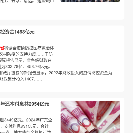
阳江、云浮、清远。 这些城市
资金1468亿元
省
将健全疫情防控医疗救治体
农村防疫的支持力度……于防
的预算报告显示，省各级财政在
302.78亿、453.76亿元。
财政厅披露的新报告显示，2022年财政投入的疫情防控资金为
财政累计投入1467……
3年还本付息共2954亿元
额3449亿元。2024年广东全
，支付利息991亿元，合计
广东一省，地方债务余额执行数