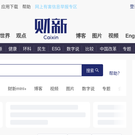
登
应用下载
帮助
网上有害信息举报专区
世界
观点
博客
图片
视频
Eng
源
健康
环科
民生
ESG
数字说
比较
中国改革
专题
搜索
帮助？
闻
财新mini+
博客
视频
图片
数字说
专题
会议