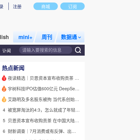
录
注册
商城
订阅
lish
mini+
周刊
数据通
讣闻
热点新闻
夜读精选｜贝恩资本宣布收购贡茶 在中国大陆无法注册商标后退出市场
1
宇树科技IPO估值600亿元 DeepSeek参与战略配售
2
话题
特别呈现
私房课
艾路明及多名股东被拘 当代系创始人因何此时被清算
3
4
被宽屏淘汰的4:3，怎么就成了年轻人的“梦核”？｜热点
5
贝恩资本宣布收购贡茶 在中国大陆无法注册商标后退出市场
6
财新调查｜7月消费或有反弹、出口维持强劲 受哪些因素带动？