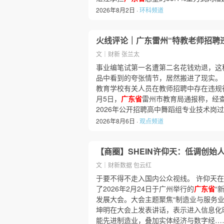
2026年8月2日 ·
环科频道
火线评论｜广东雷州“特教老师招聘
文｜财新 张兰太
事业编笔试第一名遭第二名花钱劝退，这种
品中看到的夸张情节，居然搬进了现实。
教育学校有关人员在教师招聘中存在违规
月5日，
广东省
雷州市教育局通报称，经
2026年公开招聘高中舞蹈组专业技术岗
2026年8月6日 ·
观点频道
【商圈】SHEIN许仰天：低调创始
文｜财新数据 包云红
于要不得不走入国内公众视线。 许仰天
了2026年2月24日于广州举行的
广东省
“
发展大会。大会主题聚焦“制造业与服务业
坤明在大会上发表讲话，表示进入信息化
能先进制造业，叠加实体经济与数字经…