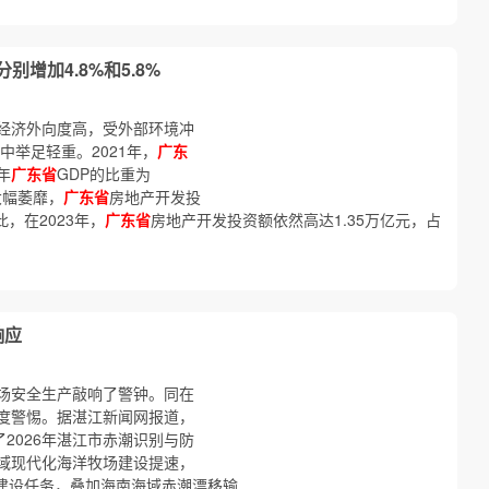
分别增加4.8%和5.8%
经济外向度高，受外部环境冲
中举足轻重。2021年，
广东
年
广东省
GDP的比重为
大幅萎靡，
广东省
房地产开发投
此，在2023年，
广东省
房地产开发投资额依然高达1.35万亿元，占
响应
场安全生产敲响了警钟。同在
度警惕。据湛江新闻网报道，
2026年湛江市赤潮识别与防
域现代化海洋牧场建设提速，
箱建设任务，叠加海南海域赤潮漂移输……