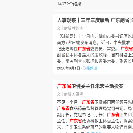
14672个结果
人事观察｜三年三度履新 广东副省长
文｜财新 林韵诗
【财新网】十个月内，佛山市委书记唐屹峰
南方+客户端发布消息，近日，中央批准
记唐屹峰任
广东省
委委员、常委。
广东省
副省长中排名最末的唐屹峰，目前排名上
委、常务副省长张虎和省委常委、副省长张
2026年8月1日 ·
政经频道
广东省
卫健委主任朱宏主动投案
文｜财新 方祖望
不足一个月，
广东省
卫健部门两任领导先
广东省
食品药品监督管理局党组书记、局
副厅长，党组书记、厅长；
广东省
卫生和
主任；
广东省
政协科教卫体委主任，提案委
来，广东卫生系统落马的重要人物还有南