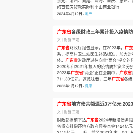
东莞、潮州、汕尾、珠海、肇庆、惠州、
的首套房贷款实际利率由商业银行……
2024年4月12日 ·
地产
广东省
各级财政三年累计投入疫情防控
文｜财新 王婧
广东省
财政厅报告显示，在2023年，
广东
系，提高村卫生站医生补贴标准，加大对
疫。
广东省
财政厅过往向省“两会”提交
2020年和2021年投入的疫情防控资金分别为
2023年
广东省
“两会”正在会期中，
广东省
711.39亿元。这意味着，三年
广东省
各级
2023年1月12日 ·
健康
广东省
地方债余额逼近3万亿元 202
文｜财新 王婧
财政部提前下达
广东省
2024年新增债务限
省将安排偿还地方政府债券本金1424亿元
2415亿元……升。截至2023年末，仅