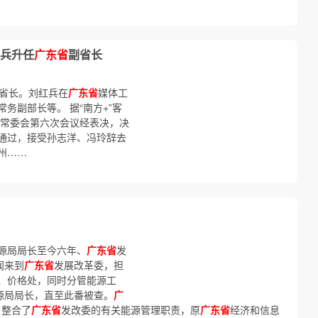
兵升任
广东省
副省长
省长。刘红兵在
广东省
媒体工
常务副部长等。 据“南方+”客
常委会第六次会议经表决，决
通过，接受孙志洋、冯玲辞去
州……
源局局长至今六年、
广东省
发
闻来到
广东省
发展改革委，担
、价格处，同时分管能源工
源局局长，直至此番被查。
广
，整合了
广东省
发改委的有关能源管理职责，原
广东省
经济和信息