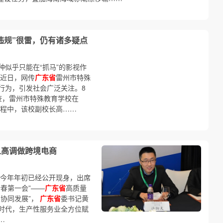
违规”很雷，仍有诸多疑点
似乎只能在“抓马”的影视作
 近日，网传
广东省
雷州市特殊
行为，引发社会广泛关注。8
查，雷州市特殊教育学校在
过程中，该校副校长高……
人高调做跨境电商
在今年年初已经公开现身，出席
新春第一会”——
广东省
高质量
协同发展”，
广东省
委书记黄
时代，生产性服务业全方位赋
…