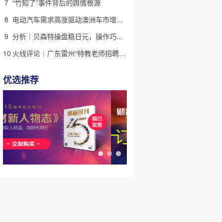
7
“竹知了”事件背后的舆情根源
8
电动汽车需求高涨驱动澳洲车市增长 中国品牌表现强劲｜出海·汽车
9
分析｜贝森特操盘稳日元，操作巧思能否撬动美日货币基本面
10
火线评论｜广东雷州“特教老师招聘违规”很雷，仍有诸多疑点
优选推荐