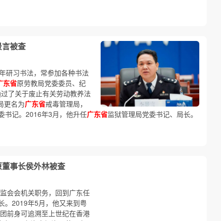
景言被查
长年研习书法，常参加各种书法
广东省
原劳教局党委委员、纪
会通过了关于废止有关劳动教养法
局更名为
广东省
戒毒管理局，
书记。2016年3月，他升任
广东省
监狱管理局党委书记、局长。
原董事长侯外林被查
证监会会机关职务，回到广东任
。2019年5月，他又来到粤
集团前身可追溯至上世纪在香港