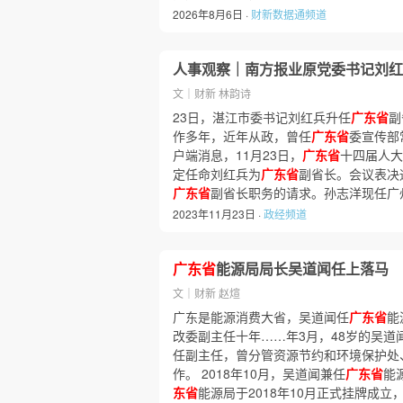
2026年8月6日 ·
财新数据通频道
人事观察｜南方报业原党委书记刘红
文｜财新 林韵诗
23日，湛江市委书记刘红兵升任
广东省
副
作多年，近年从政，曾任
广东省
委宣传部
户端消息，11月23日，
广东省
十四届人大
定任命刘红兵为
广东省
副省长。会议表决
广东省
副省长职务的请求。孙志洋现任广
2023年11月23日 ·
政经频道
广东省
能源局局长吴道闻任上落马
文｜财新 赵煊
广东是能源消费大省，吴道闻任
广东省
能
改委副主任十年……年3月，48岁的吴道
任副主任，曾分管资源节约和环境保护处
作。 2018年10月，吴道闻兼任
广东省
能
东省
能源局于2018年10月正式挂牌成立