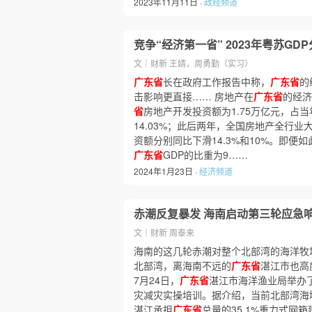
2023年11月11日 ·
政经频道
竞争“经济第一省” 2023年粤苏GDP
文｜财新 王婧，周勇勤（实习）
广东省
长在政府工作报告中称，
广东省
的
击影响更直接…… 房地产在
广东省
的经济
省
房地产开发投资额为1.75万亿元，占当
14.03%；此后两年，全国房地产全行业
资额分别同比下滑14.3%和10%。即便如
广东省
GDP的比重为9……
2024年1月23日 ·
经济频道
赤潮反复暴发 海南启动第三轮应急
文｜财新 周泰来
海南的这几轮赤潮对整个北部湾的海洋牧
北部湾，离海南不远的
广东省
湛江市也高
7月24日，
广东省
湛江市海洋渔业局举办了
灾减灾实操培训。据介绍，当前北部湾海
湛江承担
广东省
总量的35.1%重力式网