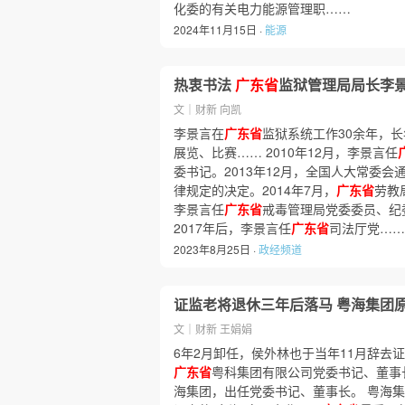
化委的有关电力能源管理职……
2024年11月15日 ·
能源
热衷书法
广东省
监狱管理局局长李
文｜财新 向凯
李景言在
广东省
监狱系统工作30余年，
展览、比赛…… 2010年12月，李景言任
委书记。2013年12月，全国人大常委
律规定的决定。2014年7月，
广东省
劳教
李景言任
广东省
戒毒管理局党委委员、纪委
2017年后，李景言任
广东省
司法厅党……
2023年8月25日 ·
政经频道
证监老将退休三年后落马 粤海集团
文｜财新 王娟娟
6年2月卸任，侯外林也于当年11月辞去
广东省
粤科集团有限公司党委书记、董事长
海集团，出任党委书记、董事长。 粤海