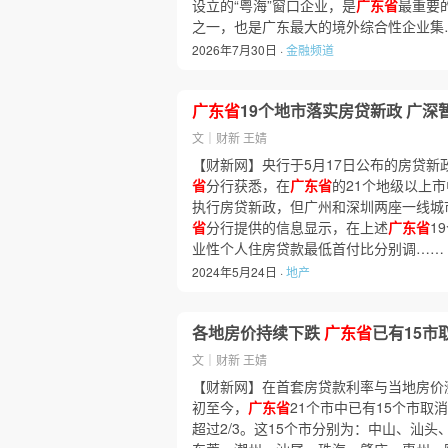
设立的“粤海”窗口企业，是
广东省
最重要
之一，也是广东最大的境外综合性企业集
2026年7月30日 ·
金融频道
广东省
19个地市落实房贷新政 广深
文｜财新 王婧
【财新网】央行于5月17日公布的房贷新
省
分行获悉，在
广东省
的21个地级以上市
执行房贷新政，但广州和深圳两座一线城市
省
分行提供的信息显示，在上述
广东省
1
业性个人住房贷款最低首付比分别调……
2024年5月24日 ·
地产
各地房价持续下跌
广东省
已有15市
文｜财新 王婧
【财新网】在首套房贷款利率与当地房价涨
初至今，
广东省
21个市中已有15个市取
超过2/3。这15个市分别为：中山、汕