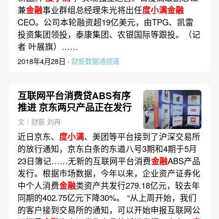
兼
金融
事业群组总经理朱光将出任
度小满金融
CEO。公司本轮融资超19亿美元，由TPG、凯雷
投资集团领投，泰康集团、农银国际等跟投。（记
者 叶展旗）……
2018年4月28日 ·
财新数据通频道
互联网平台消费贷ABS有序
推进 京东两只产品正在发行
文｜财新 刘冉
近日京东、
度小满
、美团等平台接到了沪深交易所
的放行通知，京东白条的东道八号3期和4期于5月
23日簿记……无新的互联网平台消费
金融
ABS产品
发行。根据市场数据，今年以来，企业资产证券化
中个人消费
金融
类资产共发行279.18亿元，较去年
同期的402.75亿元下降30%。 “从上周开始，我们
的客户接到交易所的通知，可以开始申报互联网公