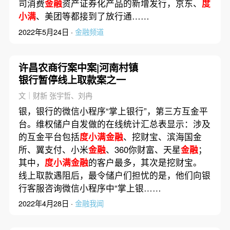
司消费
金融
资产证券化产品的新增发行，京东、
度
小满
、美团等都接到了放行通……
2022年5月24日 ·
金融频道
许昌农商行案中案|河南村镇
银行暂停线上取款案之一
文｜财新 张宇哲、刘冉
银，银行的微信小程序“掌上银行”，第三方互金平
台。维权储户自发做的在线统计汇总表显示：涉及
的互金平台包括
度小满金融
、挖财宝、滨海国金
所、翼支付、小米
金融
、360你财富、天星
金融
；
其中，
度小满金融
的客户最多，其次是挖财宝。
线上取款遇阻后，最令储户们担忧的是，他们向银
行客服咨询微信小程序中“掌上银……
2022年4月28日 ·
金融我闻