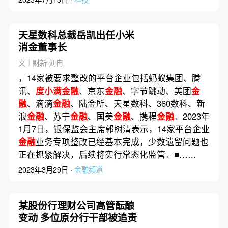
天星数科总裁岳凯出任小米
消金董事长
文｜财新 刘冉
，14家被要求整改的平台企业包括蚂蚁集团、腾
讯、
度小满金融
、京东
金融
、字节跳动、美团
金
融
、滴滴
金融
、陆金所、天星数科、360数科、新
浪
金融
、苏宁
金融
、国美
金融
、携程
金融
。2023年
1月7日，银保监会主席郭树清表示，14家平台企业
金融
业务专项整改已经基本完成，少数遗留问题也
正在抓紧解决，后续将实行常态化监管。■……
2023年3月29日 ·
金融频道
某股份行理财公司高管酝酿
变动 多位原分行干部被追责