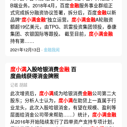
B端业务。2018年4月，百度
金融
服务事业群组正
式完成拆分融资协议签署，拆分后，百度
金融
以新
品牌“
度小满金融
”独立运营。
度小满金融
A轮融资
额超19亿美元，由TPG、凯雷投资集团领投，泰康
集团、农银国际等跟投。 截至目前，
度小满金融
持有第……
2021年12月13日 ·
金融我闻
度小满
入股哈银消费
金融
百
度曲线获得消金牌照
记者 胡越
此次增资后，
度小满
成为哈银消费
金融
公司第二大
股东；分析人士认为，
度小满
在助贷上一直属于行
业龙头，此次入股哈银消金，有望在规模、盈利等
层面给消金公司带来帮助……）统计，
度小满金融
从2016年开始陆续发行了四单资产支持专项计划，