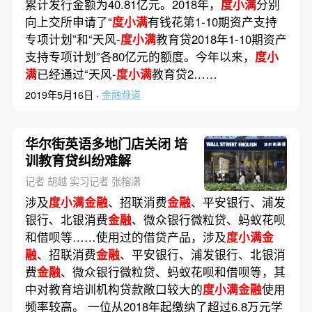
累计发行金额为40.81亿元。2018年，
度小满
分别
向上交所申请了“
度小满
有钱花第1-10期资产支持
专项计划”和“天风-
度小满
教育贷2018年1-10期资产
支持专项计划”各80亿元的额度。今年以来，
度小
满
已经通过“天风-
度小满
教育贷2……
2019年5月16日 ·
金融频道
华尔街英语多地门店关闭 培
训教育贷纠纷难解
记者 胡越 实习记者 张榕潇
涉及
度小满金融
、招联消费
金融
、平安银行、浦发
银行、北银消费
金融
、微众银行微粒贷、蚂蚁花呗
和借呗等……使用过的借贷产品，涉及
度小满金
融
、招联消费
金融
、平安银行、浦发银行、北银消
费
金融
、微众银行微粒贷、蚂蚁花呗和借呗等，其
中对教育培训机构贷款敞口较大的
度小满金融
使用
频率较高。 一位从2018年起缴纳了超过6.8万元学