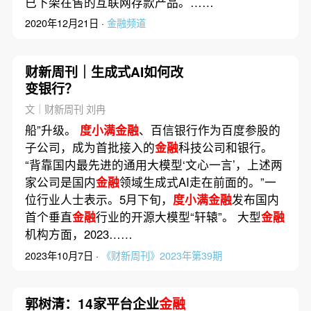
已下架在售的互联网存款产品。……
2020年12月21日 ·
金融频道
财新周刊｜生成式AI如何改
变银行？
文｜财新周刊 刘冉
船”升级。
度小满金融
、百信银行作为百度参股的
子公司，成为首批接入的
金融
科技公司和银行。
“背靠国内最先进的通用大模型‘文心一言’，上述两
家公司是国内
金融
领域生成式AI走在前面的。”一
位行业人士表示。5月下旬，
度小满金融
发布国内
首个垂直
金融
行业的开源大模型“轩辕”。 大型
金融
机构方面，2023……
2023年10月7日 ·
《财新周刊》2023年第39期
郭树清：14家平台企业
金融