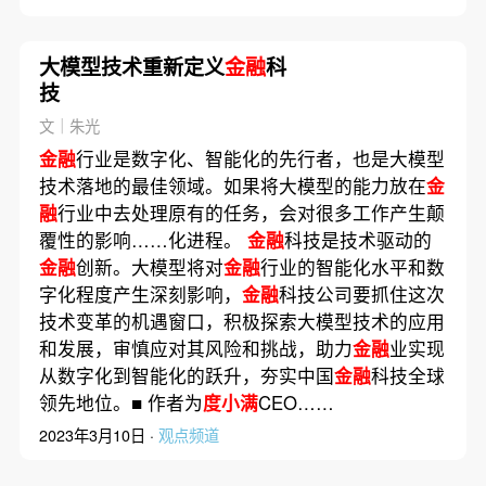
大模型技术重新定义
金融
科
技
文｜朱光
金融
行业是数字化、智能化的先行者，也是大模型
技术落地的最佳领域。如果将大模型的能力放在
金
融
行业中去处理原有的任务，会对很多工作产生颠
覆性的影响……化进程。
金融
科技是技术驱动的
金融
创新。大模型将对
金融
行业的智能化水平和数
字化程度产生深刻影响，
金融
科技公司要抓住这次
技术变革的机遇窗口，积极探索大模型技术的应用
和发展，审慎应对其风险和挑战，助力
金融
业实现
从数字化到智能化的跃升，夯实中国
金融
科技全球
领先地位。■ 作者为
度小满
CEO……
2023年3月10日 ·
观点频道