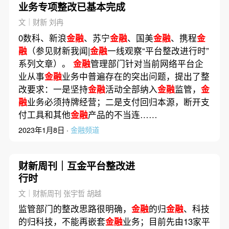
业务专项整改已基本完成
文｜财新 刘冉
0数科、新浪
金融
、苏宁
金融
、国美
金融
、携程
金
融
（参见财新我闻|
金融
一线观察“平台整改进行时”
系列文章）。
金融
管理部门针对当前网络平台企
业从事
金融
业务中普遍存在的突出问题，提出了整
改要求：一是坚持
金融
活动全部纳入
金融
监管，
金
融
业务必须持牌经营；二是支付回归本源，断开支
付工具和其他
金融
产品的不当连……
2023年1月8日 ·
金融频道
财新周刊｜互金平台整改进
行时
文｜财新周刊 张宇哲 胡越
监管部门的整改思路很明确，
金融
的归
金融
、科技
的归科技，不能再嵌套
金融
业务；目前先由13家平