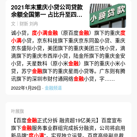
2021年末重庆小贷公司贷款
余额全国第一 占比升至四分
之一
文｜财新 刘冉
诚小贷，
度小满金融
（原百度
金融
）旗下的重庆
度
小满
小贷，京东科技旗下重庆京东同盈小贷、重庆
京东盛际小贷，美团旗下的重庆美团三快小贷，滴
滴旗下的重庆市西岸小贷，陆金所旗下的重庆金安
小贷，天星数科（原小米
金融
）旗下的重庆小米小
贷，苏宁
金融
旗下的重庆星雨小贷等。广东则有腾
讯旗下的深圳市财付通网络
金融
小贷，字……
2022年1月29日 ·
金融频道
叶展旗
【百度
金融
正式分拆 融资超19亿美元】百度宣布
旗下
金融
服务事业群组完成拆分融资，公司将启用
新品牌“
度小满
”，实现独立运营。百度高级副总裁