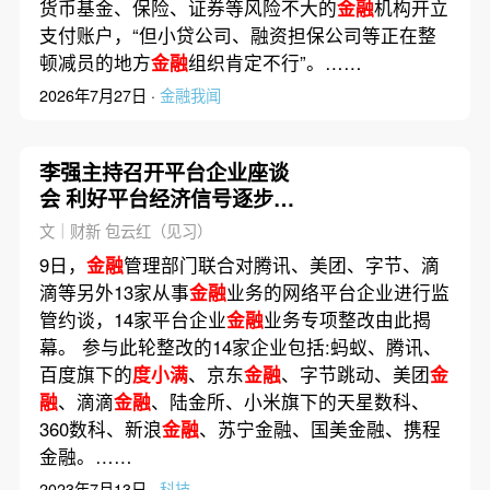
货币基金、保险、证券等风险不大的
金融
机构开立
支付账户，“但小贷公司、融资担保公司等正在整
顿减员的地方
金融
组织肯定不行”。……
2026年7月27日 ·
金融我闻
李强主持召开平台企业座谈
会 利好平台经济信号逐步释
放
文｜财新 包云红（见习）
9日，
金融
管理部门联合对腾讯、美团、字节、滴
滴等另外13家从事
金融
业务的网络平台企业进行监
管约谈，14家平台企业
金融
业务专项整改由此揭
幕。 参与此轮整改的14家企业包括:蚂蚁、腾讯、
百度旗下的
度小满
、京东
金融
、字节跳动、美团
金
融
、滴滴
金融
、陆金所、小米旗下的天星数科、
360数科、新浪
金融
、苏宁金融、国美金融、携程
金融。……
2023年7月13日 ·
科技