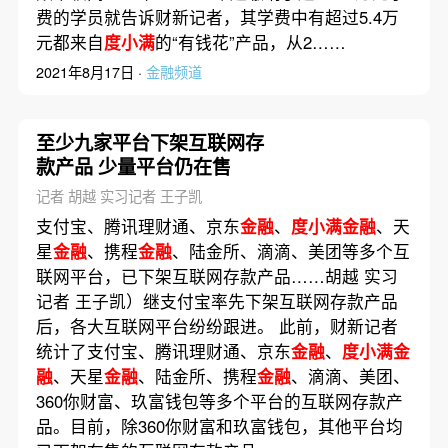
费的学员就告诉财新记者，其学费中有超过5.4万
元都来自
度小满
的“有钱花”产品，从2……
2021年8月17日 ·
金融频道
至少九家平台下架互联网存
款产品 少量平台仍在售
记者 胡越 实习记者 王子凯
支付宝、腾讯理财通、京东
金融
、
度小满金融
、天
星
金融
、携程
金融
、陆金所、滴滴、美团等多个互
联网平台，已下架互联网存款产品……胡越 实习
记者 王子凯）继支付宝率先下架互联网存款产品
后，各大互联网平台纷纷跟进。 此前，财新记者
统计了支付宝、腾讯理财通、京东
金融
、
度小满金
融
、天星
金融
、陆金所、携程
金融
、滴滴、美团、
360你财富、玖富钱包等多个平台的互联网存款产
品。目前，除360你财富和玖富钱包，其他平台均