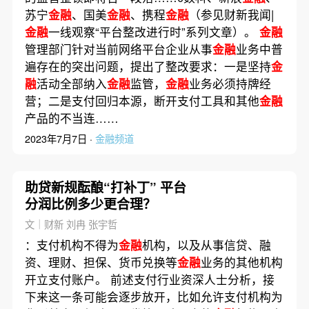
苏宁
金融
、国美
金融
、携程
金融
（参见财新我闻|
金融
一线观察“平台整改进行时”系列文章）。
金融
管理部门针对当前网络平台企业从事
金融
业务中普
遍存在的突出问题，提出了整改要求：一是坚持
金
融
活动全部纳入
金融
监管，
金融
业务必须持牌经
营；二是支付回归本源，断开支付工具和其他
金融
产品的不当连……
2023年7月7日 ·
金融频道
助贷新规酝酿“打补丁” 平台
分润比例多少更合理？
文｜财新 刘冉 张宇哲
：支付机构不得为
金融
机构，以及从事信贷、融
资、理财、担保、货币兑换等
金融
业务的其他机构
开立支付账户。 前述支付行业资深人士分析，接
下来这一条可能会逐步放开，比如允许支付机构为