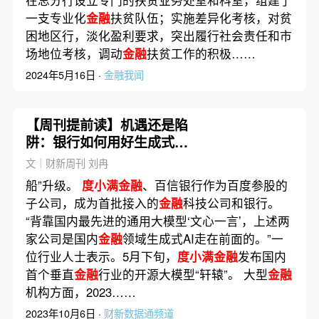
在总分行设立专门的扶贫业务处室和科室，组建了
一支专业化
金融
扶贫队伍；实施差异化考核，对贫
困地区行，淡化盈利要求，突出履行社会责任和市
场地位考核，调动
金融
扶贫工作的积极……
2024年5月16日 ·
金融我闻
【周刊提前读】机遇还是陷
阱：银行如何用好生成式
AI？
文｜财新周刊 刘冉
船”升级。
度小满金融
、百信银行作为百度参股的
子公司，成为首批接入的
金融
科技公司和银行。
“背靠国内最先进的通用大模型‘文心一言’，上述两
家公司是国内
金融
领域生成式AI走在前面的。”一
位行业人士表示。5月下旬，
度小满金融
发布国内
首个垂直
金融
行业的开源大模型“轩辕”。 大型
金融
机构方面，2023……
2023年10月6日 ·
财新数据通频道