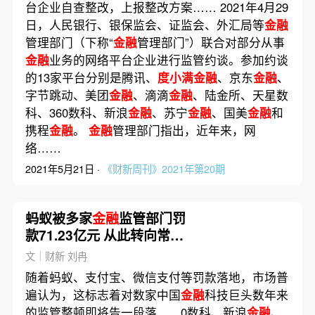
台企业自查整改，上报整改方案…… 2021年4月29
日，人民银行、银保监会、证监会、外汇局等
金融
管理部门（下称“
金融
管理部门”）联合对部分从事
金融
业务的网络平台企业进行监管约谈。参加约谈
的13家平台分别是腾讯、
度小满金融
、京东
金融
、
字节跳动、美团
金融
、滴滴
金融
、陆金所、天星数
科、360数科、新浪
金融
、苏宁
金融
、国美
金融
和
携程
金融
。
金融
管理部门指出，近年来，网
络……
2021年5月21日 ·
《财新周刊》2021年第20期
蚂蚁被多家
金融
监管部门罚
款71.23亿元 从此转向常态
化监管
文｜财新 刘冉
随着蚂蚁、支付宝、微信支付等罚款落地，市场普
遍认为，这标志着对数家中国
金融
科技巨头数年来
的监管整顿即将告一段落……0数科、新浪
金融
、