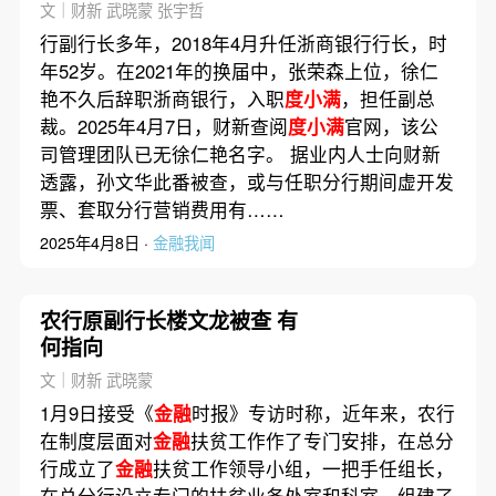
文｜财新 武晓蒙 张宇哲
行副行长多年，2018年4月升任浙商银行行长，时
年52岁。在2021年的换届中，张荣森上位，徐仁
艳不久后辞职浙商银行，入职
度小满
，担任副总
裁。2025年4月7日，财新查阅
度小满
官网，该公
司管理团队已无徐仁艳名字。 据业内人士向财新
透露，孙文华此番被查，或与任职分行期间虚开发
票、套取分行营销费用有……
2025年4月8日 ·
金融我闻
农行原副行长楼文龙被查 有
何指向
文｜财新 武晓蒙
1月9日接受《
金融
时报》专访时称，近年来，农行
在制度层面对
金融
扶贫工作作了专门安排，在总分
行成立了
金融
扶贫工作领导小组，一把手任组长，