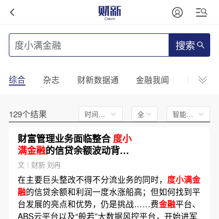
搜索
综合
杂志
财新数据通
金融我闻
财新mini
129个结果
时间不限
全文
智能排序
财富管理业务面临整合
度小
满金融
的信贷余额波动背后|
平台整改进行时
文｜财新 刘冉
在主要巨头整改不得不分流业务的同时，
度小满金
融
的信贷余额和利润一度水涨船高；但如何找到平
台发展的亮点和优势，仍是挑战……费
金融
平台、
ABS云平台以及“般若”大数据风控平台，开始进军