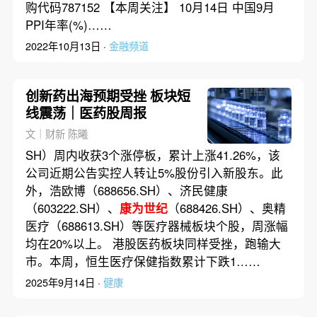
购代码787152 【本周关注】 10月14日 中国9月
PPI年率(%)……
2022年10月13日 ·
金融频道
创新药出海预期受挫 板块短
线震荡｜医药股周报
文｜财新 陈曦
SH）周内收获3个涨停板，累计上涨41.26%，该
公司近期公告实控人转让5%股份引入新股东。此
外，浩欧博（688656.SH）、济民健康
（603222.SH）、
康为世纪
（688426.SH）、奥精
医疗（688613.SH）等医疗器械板块个股，周涨幅
均在20%以上。 港股医药板块同样受挫，跑输大
市。本周，恒生医疗保健指数累计下跌1……
2025年9月14日 ·
健康