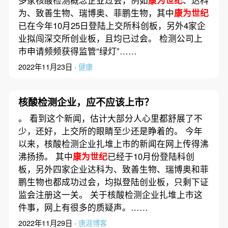
多家核酸检测概念企业过会，例如
康为世纪
、达科
为、致善生物、瑞博奥、菲鹏生物，其中
康为世纪
已在今年10月25日登陆上交所科创板，另外4家企
业拟闯深交所创业板，且均已过会。 检测公司上
市申请频频获得监管“绿灯”……
2022年11月23日 ·
健康
核酸检测企业，应不应该上市？
。 看到这个新闻，估计大部分人心里都舒展了不
少，还好，上交所的眼睛至少还是睁着的。 今年
以来，核酸检测企业扎堆上市的新闻在网上传得沸
沸扬扬。 其中
康为世纪
已经于10月份登陆科创
板，另外四家企业达科为、致善生物、瑞博奥和菲
鹏生物也都成功过会，均拟登陆创业板，只剩下证
监会注册这一关。 关于核酸检测企业扎堆上市这
件事，网上有很多的质疑声。……
2022年11月29日 ·
唐涯博客