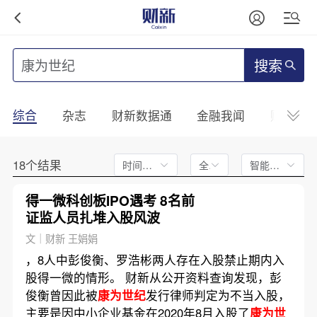
搜索
综合
杂志
财新数据通
金融我闻
财新mini
18个结果
时间不限
全文
智能排序
得一微科创板IPO遇考 8名前
证监人员扎堆入股风波
文｜财新 王娟娟
，8人中彭俊衡、罗浩彬两人存在入股禁止期内入
股得一微的情形。 财新从公开资料查询发现，彭
俊衡曾因此被
康为世纪
发行律师判定为不当入股，
主要是因中小企业基金在2020年8月入股了
康为世