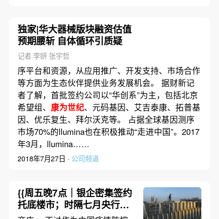
独家|华大器械版块融资估值
预期腰斩 自体循环引质疑
记者 李妍 张宇哲
序平台和资源，从应用推广、开发支持、市场合作
等方面为生态伙伴提供业务发展机会。 据财新记
者了解，首批签约公司以“华创系”为主，包括北京
希望组、
康为世纪
、元码基因、艾吉泰康、拓普基
因、优乐复生、拜尔沃克等。 占据全球基因测序
市场70%的llumina也在积极推动“走进中国”。2017
年3月，llumina……
2018年7月27日 ·
公司频道
{{周五晚7点｜银企密集签约
托底楼市；时隔七月央行再
降准