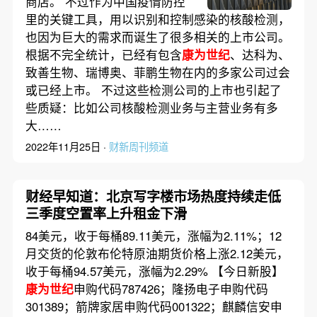
商店。 不过作为中国疫情防控
里的关键工具，用以识别和控制感染的核酸检测，
也因为巨大的需求而诞生了很多相关的上市公司。
根据不完全统计，已经有包含
康为世纪
、达科为、
致善生物、瑞博奥、菲鹏生物在内的多家公司过会
或已经上市。 不过这些检测公司的上市也引起了
些质疑：比如公司核酸检测业务与主营业务有多
大……
2022年11月25日 ·
财新周刊频道
财经早知道：北京写字楼市场热度持续走低
三季度空置率上升租金下滑
84美元，收于每桶89.11美元，涨幅为2.11%；12
月交货的伦敦布伦特原油期货价格上涨2.12美元，
收于每桶94.57美元，涨幅为2.29% 【今日新股】
康为世纪
申购代码787426；隆扬电子申购代码
301389；箭牌家居申购代码001322；麒麟信安申