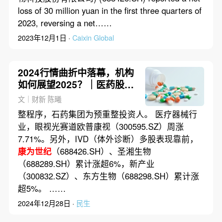
loss of 30 million yuan in the first three quarters of
2023, reversing a net……
2023年12月1日 ·
Caixin Global
2024行情曲折中落幕，机构
如何展望2025？｜医药股周
报
文｜财新 陈曦
整程序，石药集团为预重整投资人。 医疗器械行
业，眼视光赛道欧普康视（300595.SZ）周涨
7.71%。另外，IVD（体外诊断）多股表现靠前，
康为世纪
（688426.SH）、圣湘生物
（688289.SH）累计涨超6%，新产业
（300832.SZ）、东方生物（688298.SH）累计涨
超5%。 ……
2024年12月28日 ·
民生