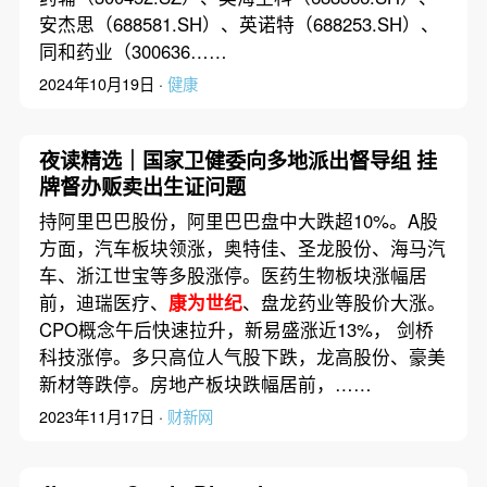
安杰思（688581.SH）、英诺特（688253.SH）、
同和药业（300636……
2024年10月19日 ·
健康
夜读精选｜国家卫健委向多地派出督导组 挂
牌督办贩卖出生证问题
持阿里巴巴股份，阿里巴巴盘中大跌超10%。A股
方面，汽车板块领涨，奥特佳、圣龙股份、海马汽
车、浙江世宝等多股涨停。医药生物板块涨幅居
前，迪瑞医疗、
康为世纪
、盘龙药业等股价大涨。
CPO概念午后快速拉升，新易盛涨近13%， 剑桥
科技涨停。多只高位人气股下跌，龙高股份、豪美
新材等跌停。房地产板块跌幅居前，……
2023年11月17日 ·
财新网