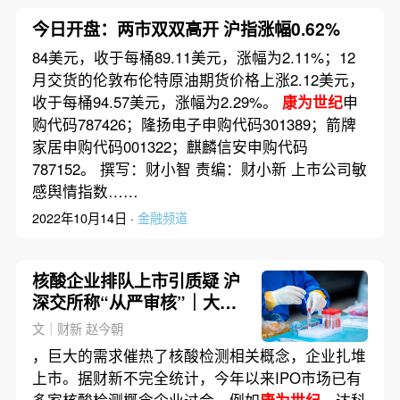
今日开盘：两市双双高开 沪指涨幅0.62%
84美元，收于每桶89.11美元，涨幅为2.11%；12
月交货的伦敦布伦特原油期货价格上涨2.12美元，
收于每桶94.57美元，涨幅为2.29%。
康为世纪
申
购代码787426；隆扬电子申购代码301389；箭牌
家居申购代码001322；麒麟信安申购代码
787152。 撰写：财小智 责编：财小新 上市公司敏
感舆情指数……
2022年10月14日 ·
金融频道
核酸企业排队上市引质疑 沪
深交所称“从严审核”｜大流
行手记（11月22日）
文｜财新 赵今朝
，巨大的需求催热了核酸检测相关概念，企业扎堆
上市。据财新不完全统计，今年以来IPO市场已有