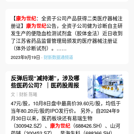
【
康为世纪
：全资子公司产品获得二类医疗器械注
册证】
康为世纪
公告，全资子公司健为诊断自主研
发生产的便隐血检测试剂盒（胶体金法）近日收到
了江苏省药品监督管理局颁发的医疗器械注册证
（体外诊断试剂）。……
2023年9月19日 ·
财新数据通频道
反弹后现“减持潮”，涉及哪
些医药公司？｜医药股周报
文｜财新 陈曦
47元/股，10月8日盘中最高价39.60元/股，均低于
当年80.20元/股的IPO发行价。 另外，自2024年9
月30日以来，医药板块还有易瑞生物
（300942.SZ）、
康为世纪
（688426.SH）、山河
药辅（300452.SZ）、昊海生科（688366.SH）、