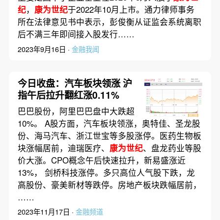
纪
，
康为世纪
于2022年10月上市。通力律师事务
所在法律意见书中表示，彭俊衡从证监会系统离职
后不满三年即间接入股发行……
2023年9月16日 ·
金融我闻
今日收盘：汽车板块领涨 沪
指午后拉升翻红涨0.11%
巴巴股份，阿里巴巴盘中大跌超
10%。 A股方面，汽车板块领涨，奥特佳、圣龙股
份、海马汽车、浙江世宝等多股涨停。医药生物板
块涨幅居前，迪瑞医疗、
康为世纪
、盘龙药业等股
价大涨。CPO概念午后快速拉升，新易盛涨近
13%， 剑桥科技涨停。多只高位人气股下跌，龙
高股份、豪美新材等跌停。房地产板块跌幅居前，
……
2023年11月17日 ·
金融频道