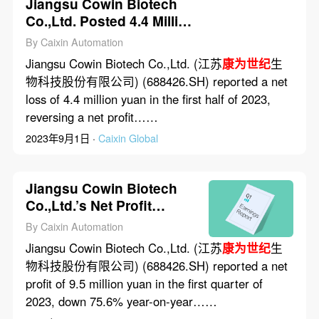
Jiangsu Cowin Biotech
Co.,Ltd. Posted 4.4 Million
Yuan Net Loss in First
By Caixin Automation
Half of 2023
Jiangsu Cowin Biotech Co.,Ltd. (江苏
康为世纪
生
物科技股份有限公司) (688426.SH) reported a net
loss of 4.4 million yuan in the first half of 2023,
reversing a net profit……
2023年9月1日 ·
Caixin Global
Jiangsu Cowin Biotech
Co.,Ltd.’s Net Profit
Dropped 75.6% in First
By Caixin Automation
Quarter of 2023
Jiangsu Cowin Biotech Co.,Ltd. (江苏
康为世纪
生
物科技股份有限公司) (688426.SH) reported a net
profit of 9.5 million yuan in the first quarter of
2023, down 75.6% year-on-year……