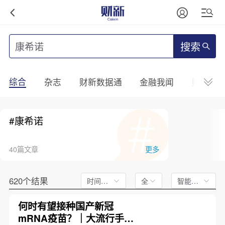
搜索
综合
杂志
财新数据通
金融我闻
财新mini
#康希诺
40篇文章
更多
620个结果
时间不限
全文
智能排序
何时有望接种国产新冠
mRNA疫苗？｜大流行手记