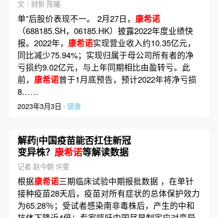
文｜财新 陈曦
单”后股价表现不一。 2月27日，
康希诺
（688185.SH，06185.HK）披露2022年度业绩快
报。2022年，
康希诺
实现营业收入约10.35亿元，
同比减少75.94%；实现归属于母公司所有者的净
亏损约9.02亿元，与上年同期相比由盈转亏。此
前，
康希诺
曾于1月底预告，预计2022年将净亏损
8……
2023年3月3日 ·
健康
解药|中国疫苗能否扛住新冠
变异株？
康希诺
等解读数据
记者 赵今朝 许雯
根据
康希诺
三期临床试验中期报批数据 ，在单针
接种疫苗28天后，疫苗对所有症状的总体保护效力
为65.28％；受试者感染南非毒株后，产生的中和
抗体下降近4倍；专家呼吁中国尽早制定应对变异