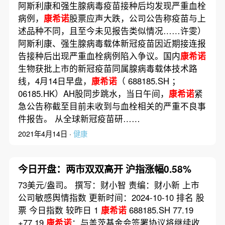
阿斯利康和强生腺病毒疫苗接种后均发现严重血栓
病例，
康希诺
股票应声大跌，公司公告称疫苗与上
述品种不同，且至今未见报告类似情况……许雯）
阿斯利康、强生腺病毒载体新冠疫苗因近期接连报
告接种后出现严重血栓病例陷入争议。国内
康希诺
生物获批上市的新冠疫苗同属腺病毒载体技术路
线，4月14日早盘，
康希诺
（ 688185.SH ；
06185.HK）AH股同步跳水，当日午间，
康希诺
紧
急公告称截至目前未收到与血栓相关的严重不良事
件报告。 从全球新冠疫苗研……
2021年4月14日 ·
健康
今日开盘：两市双双高开 沪指涨幅0.58%
73美元/盎司。 撰写：财小智 责编：财小新 上市
公司敏感舆情指数 更新时间：2024-10-10 排名 股
票 今日指数 较昨日 1
康希诺
688185.SH 77.19
+77.19
康希诺
：与盖茨基金会签署协议将继续收