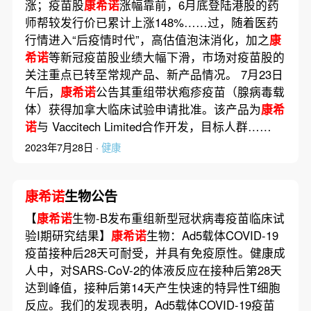
涨；疫苗股
康希诺
涨幅靠前，6月底登陆港股的药
师帮较发行价已累计上涨148%……过，随着医药
行情进入“后疫情时代”，高估值泡沫消化，加之
康
希诺
等新冠疫苗股业绩大幅下滑，市场对疫苗股的
关注重点已转至常规产品、新产品情况。 7月23日
午后，
康希诺
公告其重组带状疱疹疫苗（腺病毒载
体）获得加拿大临床试验申请批准。该产品为
康希
诺
与 Vaccitech Limited合作开发，目标人群……
2023年7月28日 ·
健康
康希诺
生物公告
【
康希诺
生物-B发布重组新型冠状病毒疫苗临床试
验I期研究结果】
康希诺
生物：Ad5载体COVID-19
疫苗接种后28天可耐受，并具有免疫原性。健康成
人中，对SARS-CoV-2的体液反应在接种后第28天
达到峰值，接种后第14天产生快速的特异性T细胞
反应。我们的发现表明，Ad5载体COVID-19疫苗