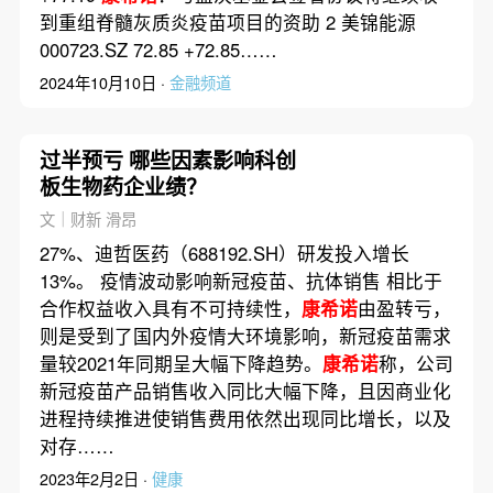
到重组脊髓灰质炎疫苗项目的资助 2 美锦能源
000723.SZ 72.85 +72.85……
2024年10月10日 ·
金融频道
过半预亏 哪些因素影响科创
板生物药企业绩？
文｜财新 滑昂
27%、迪哲医药（688192.SH）研发投入增长
13%。 疫情波动影响新冠疫苗、抗体销售 相比于
合作权益收入具有不可持续性，
康希诺
由盈转亏，
则是受到了国内外疫情大环境影响，新冠疫苗需求
量较2021年同期呈大幅下降趋势。
康希诺
称，公司
新冠疫苗产品销售收入同比大幅下降，且因商业化
进程持续推进使销售费用依然出现同比增长，以及
对存……
2023年2月2日 ·
健康