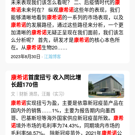
未来表现我们该怎么看呢？ 二、后疫情时代的
康
希诺
未来何在？ 纵观
康希诺
这些年的表现，我们
能够清晰地看到
康希诺
的一系列的市场表现，以及
康希诺
的发展路径，通过这些路径来分析，一个更
加清晰的
康希诺
无疑正呈现在我们面前，我们该怎
么分析呢？ 首先，研发才是
康希诺
的核心本色所
在。从
康希诺
生物20……
2023年8月30日 ·
江瀚博客
康希诺
首度扭亏 收入同比增
长超170倍
文｜财新 滑昂，汪瀚（实习）
康希诺
实现扭亏为盈，主要是依靠新冠疫苗产品在
国内外的销售……1%，主要为报告期内向墨西
哥、巴基斯坦等海外国家供应新冠疫苗所致。
康希
诺
境外市场的毛利率为74.43%，同期境内市场的
毛利率58.57%。 除新冠疫苗外，2021年
康希诺
公