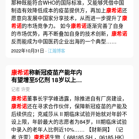
那种既能符合WHO的国际标准，又能够凭借中国
制造有效降低成本的疫苗提供方，再加上
康希诺
还
愿意向发展中国家分享技术，从而进一步提升了
康
希诺
的市场竞争力。 如今
康希诺
逐渐完善了自身
的市场优势，再不断叠加自身的技术创新，
康希诺
反而能成为中国医药企业出海的一个典型……
2022年10月31日 ·
江瀚博客
康希诺
称新冠疫苗产能年内
有望增至5亿剂 18岁以上均
可接种
记者 许雯
康希诺
董事长宇学峰透露，除推进自有厂房建设，
康希诺
还在寻求合作伙伴，保障新冠疫苗的产能及
后续供应；克威莎从Ⅱ期临床试验开始就对年龄不
设上限，年龄最大的志愿者为84岁，III期临床试验
中录入的老年人比例近10%…… 【财新网】（记
者 许雯）
康希诺
生物（ 688185.SH ，06185.HK）