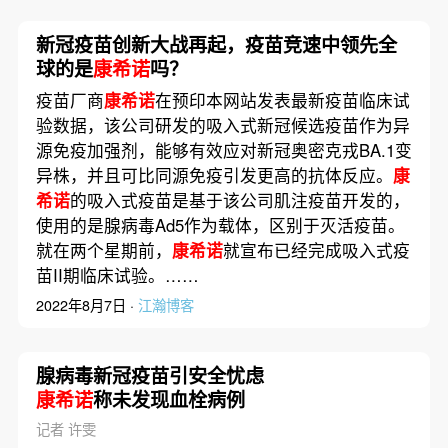
新冠疫苗创新大战再起，疫苗竞速中领先全
球的是
康希诺
吗？
疫苗厂商
康希诺
在预印本网站发表最新疫苗临床试
验数据，该公司研发的吸入式新冠候选疫苗作为异
源免疫加强剂，能够有效应对新冠奥密克戎BA.1变
异株，并且可比同源免疫引发更高的抗体反应。
康
希诺
的吸入式疫苗是基于该公司肌注疫苗开发的，
使用的是腺病毒Ad5作为载体，区别于灭活疫苗。
就在两个星期前，
康希诺
就宣布已经完成吸入式疫
苗II期临床试验。……
2022年8月7日 ·
江瀚博客
腺病毒新冠疫苗引安全忧虑
康希诺
称未发现血栓病例
记者 许雯