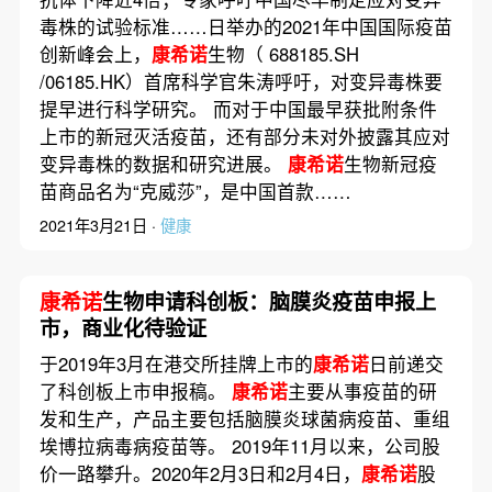
毒株的试验标准……日举办的2021年中国国际疫苗
创新峰会上，
康希诺
生物（ 688185.SH
/06185.HK）首席科学官朱涛呼吁，对变异毒株要
提早进行科学研究。 而对于中国最早获批附条件
上市的新冠灭活疫苗，还有部分未对外披露其应对
变异毒株的数据和研究进展。
康希诺
生物新冠疫
苗商品名为“克威莎”，是中国首款……
2021年3月21日 ·
健康
康希诺
生物申请科创板：脑膜炎疫苗申报上
市，商业化待验证
于2019年3月在港交所挂牌上市的
康希诺
日前递交
了科创板上市申报稿。
康希诺
主要从事疫苗的研
发和生产，产品主要包括脑膜炎球菌病疫苗、重组
埃博拉病毒病疫苗等。 2019年11月以来，公司股
价一路攀升。2020年2月3日和2月4日，
康希诺
股