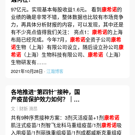
97亿元。实现基本每股收益1.6元。 看到
康希诺
的
业绩的确是非常不错，整体数据也比较有市场竞争
力，再具体分析财报的内容，可以发现，其中还是
有不少亮点值得我们关注： 亮点1：
康希诺
的上海
布局已经完成。今年7月，
康希诺
全资子公司
康希
诺
生物（上海）有限公司设立，随后设立孙公司
康
希诺
（上海）生物科技有限公司、
康希诺
（上海）
生物研发有……
2021年10月28日 ·
江瀚博客
各地推进“第四针”接种，国
产疫苗保护效力如何？｜大
流行手记（1月3日）
文｜财新 滑昂
共有9种序贯接种方案：3剂灭活疫苗+1剂
康希诺
肌注式疫苗/1剂智飞龙科马重组疫苗/1剂
康希诺
吸
入用疫苗/1剂丽珠重组疫苗/1剂成都威斯克重组疫