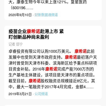
大，康泰生物今年以来上涨121%，复星医药
（600196……
2020年9月10日 ·
财新数据通频道
疫苗企业
康希诺
赴港上市 紧
盯创新品种尚未盈利
记者 邸宁
卓睿投资有限公司认购1000万美元。
康希诺
此前
发展中也受到天津市政府支持。
康希诺
最初落户天
津时曾受到天津市科委、滨海新区给予重点科研项
目资金补贴，2016年
康希诺
完成产能7000万剂的
生产基地主体建设，该项目是天津市的重点项目。
截至目前，
康希诺
股权融资总规模接近8亿元，其
中，最大一笔融资于2017年4月完成，金额4……
2019年3月21日 ·
公司频道