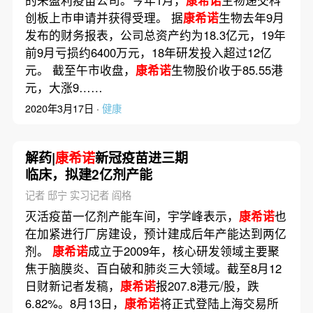
创板上市申请并获得受理。 据
康希诺
生物去年9月
发布的财务报表，公司总资产约为18.3亿元，19年
前9月亏损约6400万元，18年研发投入超过12亿
元。 截至午市收盘，
康希诺
生物股价收于85.55港
元，大涨9……
2020年3月17日 ·
健康
解药|
康希诺
新冠疫苗进三期
临床，拟建2亿剂产能
记者 邸宁 实习记者 阎格
灭活疫苗一亿剂产能车间，宇学峰表示，
康希诺
也
在加紧进行厂房建设，预计建成后年产能达到两亿
剂。
康希诺
成立于2009年，核心研发领域主要聚
焦于脑膜炎、百白破和肺炎三大领域。截至8月12
日财新记者发稿，
康希诺
报207.8港元/股，跌
6.82%。8月13日，
康希诺
将正式登陆上海交易所