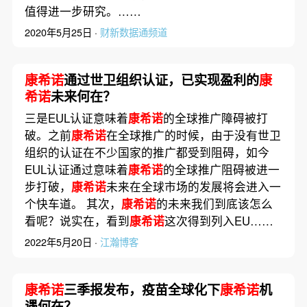
值得进一步研究。……
2020年5月25日 ·
财新数据通频道
康希诺
通过世卫组织认证，已实现盈利的
康
希诺
未来何在？
三是EUL认证意味着
康希诺
的全球推广障碍被打
破。之前
康希诺
在全球推广的时候，由于没有世卫
组织的认证在不少国家的推广都受到阻碍，如今
EUL认证通过意味着
康希诺
的全球推广阻碍被进一
步打破，
康希诺
未来在全球市场的发展将会进入一
个快车道。 其次，
康希诺
的未来我们到底该怎么
看呢？说实在，看到
康希诺
这次得到列入EU……
2022年5月20日 ·
江瀚博客
康希诺
三季报发布，疫苗全球化下
康希诺
机
遇何在？