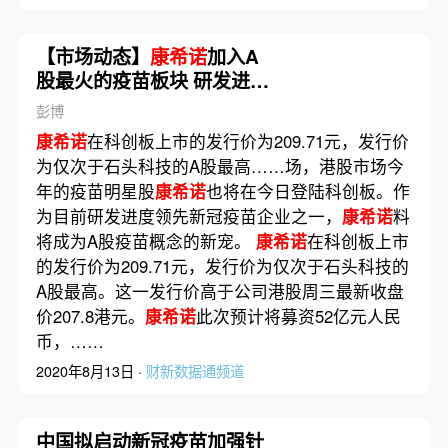
【市场动态】
康希诺
加入A
股最火的疫苗板块 研发进度
快带给科创板想象空间
彭博
康希诺
在科创板上市的发行价为209.71元，发行价
为仅次于石头科技的A股最高……场，港股市场今
年的疫苗明星股
康希诺
也将在今日登陆科创板。作
为目前研发进度领先新冠疫苗企业之一，
康希诺
料
将成为A股疫苗概念的新宠。
康希诺
在科创板上市
的发行价为209.71元，发行价为仅次于石头科技的
A股最高。这一发行价高于公司港股周三最新收盘
价207.8港元。
康希诺
此次预计将募资52亿元人民
币，……
2020年8月13日 ·
财新数据通频道
中国拟启动新冠疫苗加强针