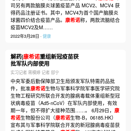
司另有两款脑膜炎球菌疫苗产品 MCV2、MCV4 获
得药品注册证书。其中，MCV4为首个国产脑膜炎
球菌四价结合疫苗产品。
康希诺
称，两款流脑结合
疫苗MCV2及M……
2022年3月28日 ·
健康
解药|
康希诺
重组新冠疫苗获
批军队内部使用
实习记者 蒋模婷 记者 邸宁
中央军委后勤保障部卫生局颁发军队特需药品批
件，批准
康希诺
生物与军事科学院军事医学研究院
生物工程研究所联合开发的腺病毒载体重组新型冠
状病毒疫苗（Ad5-nCoV）在军队内部使用，有效
期一年，但不得扩大接种范围……。 6月29日，
康
希诺
生物股份公司（
康希诺
生物-B，06185.HK）
宣布其与军事科学院联合开发的新冠腺病毒疫苗获