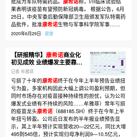
批成为军队特需药品。
康希诺
称，I/II临床试验结
果表明该疫苗有望预防新冠病毒。 根据公告，6月
25日，中央军委后勤保障部卫生局颁发军队特需药
品批件，批准
康希诺
生物与军事科学院军事……
2020年6月29日 ·
健康
【研报精华】
康希诺
商业化
初见成效 业绩爆发主要靠新
冠疫苗
记者 牟雅菲
亏损了十年的
康希诺
终于在今年上半年预告业绩扭
亏为盈，多家机构因此大幅上调公司盈利预期，但
同时市场存在对疫苗接种持续性的担忧，认为公司
爆发式业绩有不持续的风险……牟雅菲）常年亏损
的疫苗龙头
康希诺
（688185.SH）终于在今年上半
年扭亏转盈。公司近日发布的半年报业绩预告显
示，其上半年预计实现营收20—22亿元，同比大增
495到545倍，预计实现归母净利润9—10.5亿元，