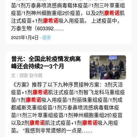
苗/1剂万泰鼻喷流感病毒载体疫苗//1剂三叶草重组
疫苗/1剂神州细胞重组2价疫苗，以及2剂
康希诺
肌
注式疫苗+1剂
康希诺
吸入用疫苗。 上述疫苗中，
万泰生物（603392……
2023年1月4日 ·
健康
曾光：全国此轮疫情发病高
峰还会持续2一3个月
文｜财新 赵今朝
《方案》推荐了以下九种序贯接种方案：3剂灭活
疫苗+1剂
康希诺
肌注式疫苗/1剂智飞龙科马重组疫
苗/1剂
康希诺
吸入用疫苗/1剂丽珠重组疫苗/1剂成
都威斯克重组疫苗/1剂万泰鼻喷流感病毒载体疫
苗//1剂三叶草重组疫苗/1剂神州细胞重组2价疫苗
以及2剂
康希诺
肌注式疫苗+1剂
康希诺
吸入用疫
苗。 “我感到非常遗憾的一点是……