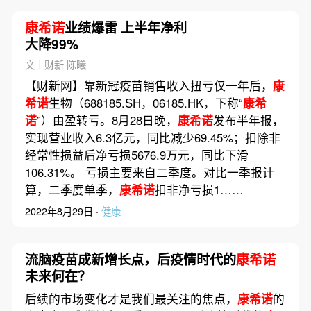
康希诺
业绩爆雷 上半年净利
大降99%
文｜财新 陈曦
【财新网】靠新冠疫苗销售收入扭亏仅一年后，
康
希诺
生物（688185.SH，06185.HK，下称“
康希
诺
”）由盈转亏。8月28日晚，
康希诺
发布半年报，
实现营业收入6.3亿元，同比减少69.45%；扣除非
经常性损益后净亏损5676.9万元，同比下滑
106.31%。 亏损主要来自二季度。对比一季报计
算，二季度单季，
康希诺
扣非净亏损1……
2022年8月29日 ·
健康
流脑疫苗成新增长点，后疫情时代的
康希诺
未来何在？
后续的市场变化才是我们最关注的焦点，
康希诺
的