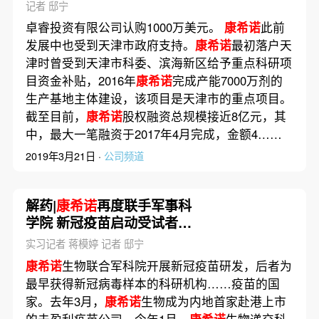
记者 邸宁
卓睿投资有限公司认购1000万美元。
康希诺
此前
发展中也受到天津市政府支持。
康希诺
最初落户天
津时曾受到天津市科委、滨海新区给予重点科研项
目资金补贴，2016年
康希诺
完成产能7000万剂的
生产基地主体建设，该项目是天津市的重点项目。
截至目前，
康希诺
股权融资总规模接近8亿元，其
中，最大一笔融资于2017年4月完成，金额4……
2019年3月21日 ·
公司频道
解药|
康希诺
再度联手军事科
学院 新冠疫苗启动受试者招
募
实习记者 蒋模婷 记者 邸宁
康希诺
生物联合军科院开展新冠疫苗研发，后者为
最早获得新冠病毒样本的科研机构……疫苗的国
家。去年3月，
康希诺
生物成为内地首家赴港上市
的未盈利疫苗公司。今年1月，
康希诺
生物递交科