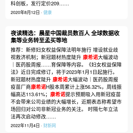
科创板，发行定价209……
2020年8月12日 ·
健康
夜读精选：晨星中国裁员数百人 全球数据收
集等业务转至孟买等地
推荐：新修妇女权益保障法明年施行 增设就业歧
视救济机制；新冠题材热度陡升
康希诺
大幅波动
｜医药股周报……育保障等内容。《妇女权益保障
法》近日完成修订，将于2023年1月1日起施行。
新冠题材热度陡升
康希诺
大幅波动｜医药股周报
疫苗厂商
康希诺
H股本周累计上涨56.32%，周线振
幅高达113.61%；
康希诺
提示预期吸入用新冠疫苗
不会带来公司业绩的大幅增长，近期表态称希望市
场回归对公司非新冠业务的关注。 时隔七年立法
法再次启动修改……
2022年11月4日 ·
财新网