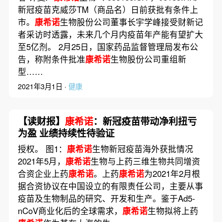
新冠疫苗克威莎TM（商品名）日前获批有条件上
市。
康希诺
生物股份公司董事长宇学峰接受财新记
者采访时透露，未来几个月内疫苗年产能有望扩大
至5亿剂。 2月25日，国家药品监督管理局发布公
告，称附条件批准
康希诺
生物股份公司重组新
型……
2021年3月1日 ·
健康
【读财报】
康希诺
：新冠疫苗带动净利扭亏
为盈 业绩持续性待验证
授权。 图1：
康希诺
生物新冠疫苗海外获批情况
2021年5月，
康希诺
生物与上药三维生物共同增资
合资企业上药
康希诺
。上药
康希诺
为2021年2月根
据合资协议在中国设立的有限责任公司，主要从事
疫苗及生物制品的研究、开发和生产。鉴于Ad5-
nCoV商业化后的全球需求，
康希诺
生物拟将上药