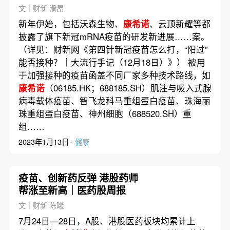
（1月12日）
文｜财新 滑昂
新年伊始，包括沃森生物、
康希诺
、云顶新耀等都
披露了旗下新冠mRNA疫苗的研发新进展……案。
（详见：财新网《第四针新冠疫苗怎么打，“阳过”
能否接种？｜大流行手记（12月18日）》） 被用
于加强接种的疫苗函盖不同厂家多种技术路线，如
康希诺
（06185.HK；688185.SH）肌注与吸入式腺
病毒载体疫苗、智飞龙科马重组蛋白疫苗、珠海丽
珠重组蛋白疫苗、神州细胞（688520.SH）重
组……
2023年1月13日 ·
健康
疫苗、创新药反弹 港股药师
帮涨至新高｜医药股周报
文｜财新 陈曦
7月24日—28日，A股、港股医药板块均累计上