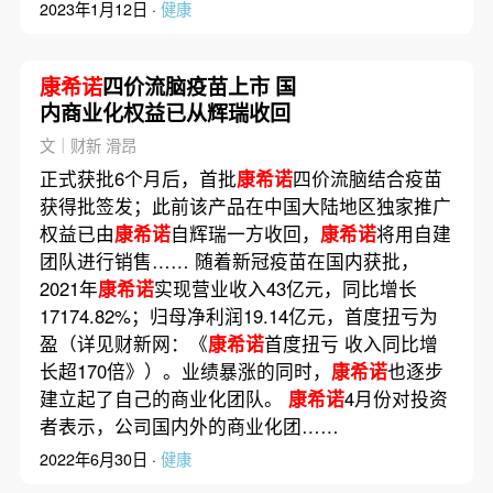
2023年1月12日 ·
健康
康希诺
四价流脑疫苗上市 国
内商业化权益已从辉瑞收回
文｜财新 滑昂
正式获批6个月后，首批
康希诺
四价流脑结合疫苗
获得批签发；此前该产品在中国大陆地区独家推广
权益已由
康希诺
自辉瑞一方收回，
康希诺
将用自建
团队进行销售…… 随着新冠疫苗在国内获批，
2021年
康希诺
实现营业收入43亿元，同比增长
17174.82%；归母净利润19.14亿元，首度扭亏为
盈（详见财新网：《
康希诺
首度扭亏 收入同比增
长超170倍》）。业绩暴涨的同时，
康希诺
也逐步
建立起了自己的商业化团队。
康希诺
4月份对投资
者表示，公司国内外的商业化团……
2022年6月30日 ·
健康