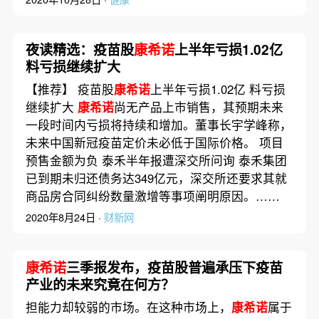
夜读精选：疫苗股
康希诺
上半年亏损1.02亿
料亏损继续扩大
【推荐】 疫苗股
康希诺
上半年亏损1.02亿 料亏损
继续扩大
康希诺
尚无产品上市销售，其预期未来
一段时间内亏损将持续和增加。董事长宇学峰称，
未来中国新冠疫苗定价未必低于国际价格。 项目
预售金额为负 泰禾半年报遭深交所问询 泰禾集团
已到期未归还债务达349亿元，深交所还要求其就
商品房合同纠纷数量激增等事项阐明原因。……
2020年8月24日 ·
财新网
康希诺
三季报发布，疫苗股普遍承压下疫苗
产业的未来究竟在何方？
担能力却较弱的市场。在这种市场上，
康希诺
属于