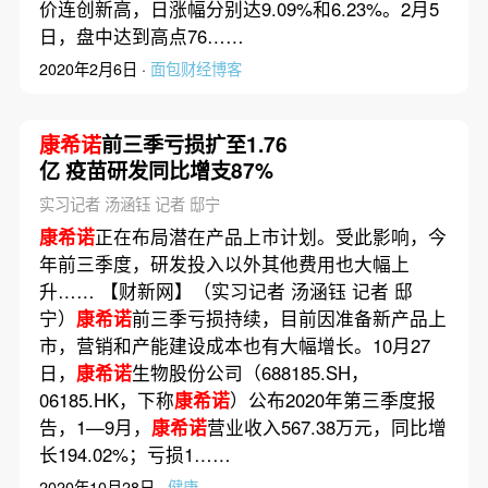
价连创新高，日涨幅分别达9.09%和6.23%。2月5
日，盘中达到高点76……
2020年2月6日 ·
面包财经博客
康希诺
前三季亏损扩至1.76
亿 疫苗研发同比增支87%
实习记者 汤涵钰 记者 邸宁
康希诺
正在布局潜在产品上市计划。受此影响，今
年前三季度，研发投入以外其他费用也大幅上
升…… 【财新网】（实习记者 汤涵钰 记者 邸
宁）
康希诺
前三季亏损持续，目前因准备新产品上
市，营销和产能建设成本也有大幅增长。10月27
日，
康希诺
生物股份公司（688185.SH，
06185.HK，下称
康希诺
）公布2020年第三季度报
告，1—9月，
康希诺
营业收入567.38万元，同比增
长194.02%；亏损1……
2020年10月28日 ·
健康