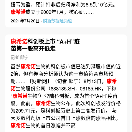
扭亏为盈，预计扣非后归母净利为8.5到10亿元。
康希诺
成立于2009年1月，核心研……
2021年7月26日 ·
财新数据通频道
康希诺
科创板上市 “A+H”疫
苗第一股高开低走
记者 邸宁
虽然
康希诺
生物的科创板市值已达到港股市值的近
2倍，但有券商分析师认为这一市值符合市场预
期…… 【财新网】（记者 邸宁）8月13日，
康希
诺
生物股份公司（688185.SH，06185.HK，下称
“
康希诺
生物”）登陆科创板，成为首个“A+H”疫苗
股。此前，
康希诺
生物公布，此次科创板发行价格
为209.71元，是科创板历史上第二高发行价。 与
大多数科创板上市公司首日上涨数倍的涨幅相比，
康希诺
生物的首日涨幅并不高……