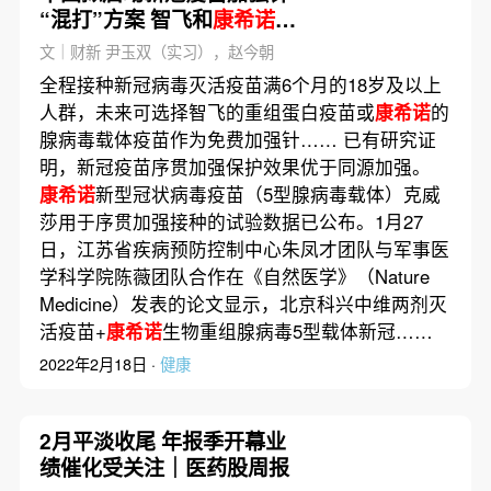
“混打”方案 智飞和
康希诺
入
选
文｜财新 尹玉双（实习），赵今朝
全程接种新冠病毒灭活疫苗满6个月的18岁及以上
人群，未来可选择智飞的重组蛋白疫苗或
康希诺
的
腺病毒载体疫苗作为免费加强针…… 已有研究证
明，新冠疫苗序贯加强保护效果优于同源加强。
康希诺
新型冠状病毒疫苗（5型腺病毒载体）克威
莎用于序贯加强接种的试验数据已公布。1月27
日，江苏省疾病预防控制中心朱凤才团队与军事医
学科学院陈薇团队合作在《自然医学》（Nature
Medicine）发表的论文显示，北京科兴中维两剂灭
活疫苗+
康希诺
生物重组腺病毒5型载体新冠……
2022年2月18日 ·
健康
2月平淡收尾 年报季开幕业
绩催化受关注｜医药股周报