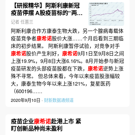
【研报精华】阿斯利康新冠
疫苗停摆 A股疫苗标的“两
康”走势分化
记者 任蕙兰
阿斯利康合作方康泰生物大跌，另一个腺病毒载体
疫苗竞争者
康希诺
股价大涨……个月后看到三期临
床的初步结果。 阿斯利康暂停试验，对竞争对手
康希诺
股价产生利好，
康希诺
9月1日至9月8日之间
上涨19.9%，9月8日大涨6.16%。8月开始参与新冠
疫苗研发的头部疫苗股都在下跌，
康希诺
逆势上涨
殊不寻常。 但总体来看，今年以来疫苗股涨幅较
大，康泰生物今年以来上涨121%，复星医药
（600196……
2020年9月10日 ·
财新数据通频道
疫苗企业
康希诺
赴港上市 紧
盯创新品种尚未盈利