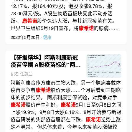
12.17%，报164.40元/股；港股收涨9.78%，报
78.00港元/股。A股生物疫苗板块受此带动亦活
跃。
康希诺
股价久违大涨，与其新冠疫苗有关。
世界卫生组织5月19日宣布，将
康希诺
的腺病……
2022年5月20日 ·
健康
【研报精华】阿斯利康新冠
疫苗停摆 A股疫苗标的“两
康”走势分化
记者 任蕙兰
阿斯利康合作方康泰生物大跌，另一个腺病毒载体
疫苗竞争者
康希诺
股价大涨……个月后看到三期临
床的初步结果。 阿斯利康暂停试验，对竞争对手
康希诺
股价产生利好，
康希诺
9月1日至9月8日之间
上涨19.9%，9月8日大涨6.16%。8月开始参与新冠
疫苗研发的头部疫苗股都在下跌，
康希诺
逆势上涨
殊不寻常。 但总体来看，今年以来疫苗股涨幅较