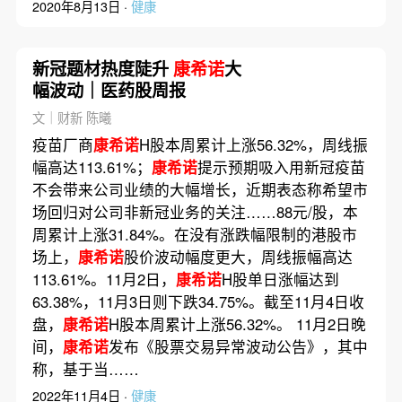
2020年8月13日 ·
健康
新冠题材热度陡升
康希诺
大
幅波动｜医药股周报
文｜财新 陈曦
疫苗厂商
康希诺
H股本周累计上涨56.32%，周线振
幅高达113.61%；
康希诺
提示预期吸入用新冠疫苗
不会带来公司业绩的大幅增长，近期表态称希望市
场回归对公司非新冠业务的关注……88元/股，本
周累计上涨31.84%。在没有涨跌幅限制的港股市
场上，
康希诺
股价波动幅度更大，周线振幅高达
113.61%。11月2日，
康希诺
H股单日涨幅达到
63.38%，11月3日则下跌34.75%。截至11月4日收
盘，
康希诺
H股本周累计上涨56.32%。 11月2日晚
间，
康希诺
发布《股票交易异常波动公告》，其中
称，基于当……
2022年11月4日 ·
健康