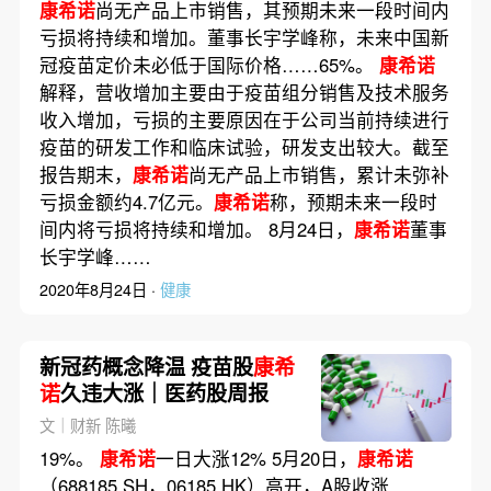
康希诺
尚无产品上市销售，其预期未来一段时间内
亏损将持续和增加。董事长宇学峰称，未来中国新
冠疫苗定价未必低于国际价格……65%。
康希诺
解释，营收增加主要由于疫苗组分销售及技术服务
收入增加，亏损的主要原因在于公司当前持续进行
疫苗的研发工作和临床试验，研发支出较大。截至
报告期末，
康希诺
尚无产品上市销售，累计未弥补
亏损金额约4.7亿元。
康希诺
称，预期未来一段时
间内将亏损将持续和增加。 8月24日，
康希诺
董事
长宇学峰……
2020年8月24日 ·
健康
新冠药概念降温 疫苗股
康希
诺
久违大涨｜医药股周报
文｜财新 陈曦
19%。
康希诺
一日大涨12% 5月20日，
康希诺
（688185.SH，06185.HK）高开，A股收涨