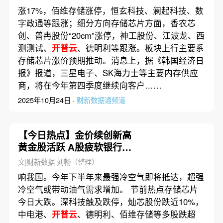
涨17%，佰维存储涨停，恒玄科技、澜起科技、数
字政通等跟涨；细分方向存储芯片方面，香农芯
创、普冉股份“20cm”涨停，神工股份、江波龙、西
测测试、
开普云
、德明利等跟涨。板块上行主要系
存储芯片涨价预期推动。消息上，据《韩国经济日
报》报道，三星电子、SK海力士等主要内存供应
商，将在今年第四季度继续向客户……
2025年10月24日 ·
财新数据通频道
【今日热点】金价续创新高
黄金股活跃 A股疲软银行板
块走强
文|财新数据 刘畅（整理）
响我国。今年下半年来最强冷空气即将抵达，超强
冷空气或带动油气需求增加。 节前热点存储芯片
今日大跌。深科技触及跌停，灿芯股份跌近10%，
中电港、
开普云
、德明利、佰维存储等多股跌超