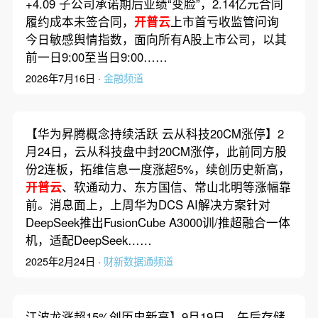
+4.09 子公司承诺期后业绩“变脸”，2.14亿元合同
履约成本未签合同，
开普云
上市首亏收监管问询
今日敏感舆情指数，面向所有A股上市公司，以其
前一日9:00至当日9:00……
2026年7月16日 ·
金融频道
【华为昇腾概念持续活跃 云从科技20CM涨停】2
月24日，云从科技盘中封20CM涨停，此前同方股
份2连板，拓维信息一度涨超5%，续创历史新高，
开普云
、软通动力、东方国信、常山北明等涨幅靠
前。消息面上，上周华为DCS AI解决方案针对
DeepSeek推出FusionCube A3000训/推超融合一体
机，适配DeepSeek……
2025年2月24日 ·
财新数据通频道
江波龙涨超15%创历史新高】9月19日，午后存储