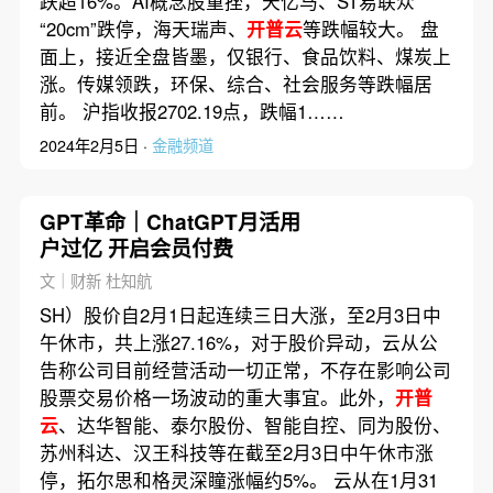
跌超16%。AI概念股重挫，天亿马、ST易联众
“20cm”跌停，海天瑞声、
开普云
等跌幅较大。 盘
面上，接近全盘皆墨，仅银行、食品饮料、煤炭上
涨。传媒领跌，环保、综合、社会服务等跌幅居
前。 沪指收报2702.19点，跌幅1……
2024年2月5日 ·
金融频道
GPT革命｜ChatGPT月活用
户过亿 开启会员付费
文｜财新 杜知航
SH）股价自2月1日起连续三日大涨，至2月3日中
午休市，共上涨27.16%，对于股价异动，云从公
告称公司目前经营活动一切正常，不存在影响公司
股票交易价格一场波动的重大事宜。此外，
开普
云
、达华智能、泰尔股份、智能自控、同为股份、
苏州科达、汉王科技等在截至2月3日中午休市涨
停，拓尔思和格灵深瞳涨幅约5%。 云从在1月31