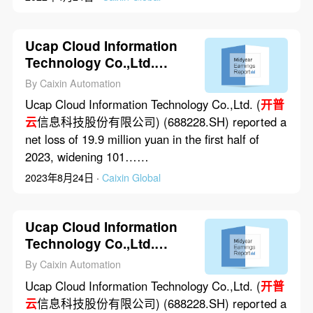
Ucap Cloud Information
Technology Co.,Ltd.
Posted 19.9 Million Yuan
By Caixin Automation
Net Loss in First Half of
Ucap Cloud Information Technology Co.,Ltd. (
开普
2023
云
信息科技股份有限公司) (688228.SH) reported a
net loss of 19.9 million yuan in the first half of
2023, widening 101……
2023年8月24日 ·
Caixin Global
Ucap Cloud Information
Technology Co.,Ltd.
Posted 19.9 Million Yuan
By Caixin Automation
Net Loss in First Half of
Ucap Cloud Information Technology Co.,Ltd. (
开普
2023
云
信息科技股份有限公司) (688228.SH) reported a