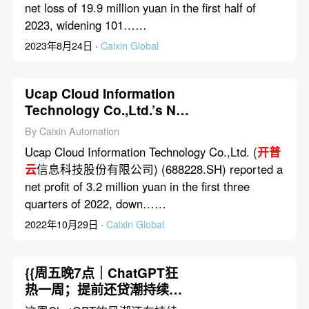
net loss of 19.9 million yuan in the first half of
2023, widening 101……
2023年8月24日 ·
Caixin Global
Ucap Cloud Information
Technology Co.,Ltd.’s Net
Profit Dropped 76.5% in
By Caixin Automation
First Three Quarters of
Ucap Cloud Information Technology Co.,Ltd. (
开普
2022
云
信息科技股份有限公司) (688228.SH) reported a
net profit of 3.2 million yuan in the first three
quarters of 2022, down……
2022年10月29日 ·
Caixin Global
{{周五晚7点｜ChatGPT狂
热一周；提前还贷潮持续，
银行提门槛