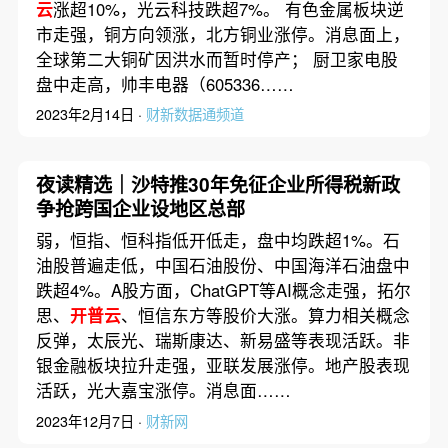
云
涨超10%，光云科技跌超7%。 有色金属板块逆
市走强，铜方向领涨，北方铜业涨停。消息面上，
全球第二大铜矿因洪水而暂时停产； 厨卫家电股
盘中走高，帅丰电器（605336……
2023年2月14日 ·
财新数据通频道
夜读精选｜沙特推30年免征企业所得税新政
争抢跨国企业设地区总部
弱，恒指、恒科指低开低走，盘中均跌超1%。石
油股普遍走低，中国石油股份、中国海洋石油盘中
跌超4%。A股方面，ChatGPT等AI概念走强，拓尔
思、
开普云
、恒信东方等股价大涨。算力相关概念
反弹，太辰光、瑞斯康达、新易盛等表现活跃。非
银金融板块拉升走强，亚联发展涨停。地产股表现
活跃，光大嘉宝涨停。消息面……
2023年12月7日 ·
财新网