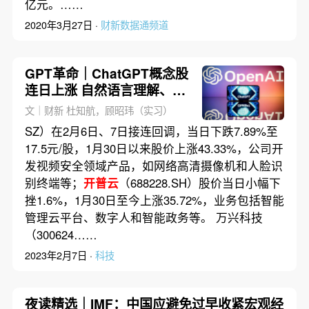
亿元。……
2020年3月27日 ·
财新数据通频道
GPT革命｜ChatGPT概念股
连日上涨 自然语言理解、AI
识别公司受热捧
文｜财新 杜知航，顾昭玮（实习）
SZ）在2月6日、7日接连回调，当日下跌7.89%至
17.5元/股，1月30日以来股价上涨43.33%，公司开
发视频安全领域产品，如网络高清摄像机和人脸识
别终端等；
开普云
（688228.SH）股价当日小幅下
挫1.6%，1月30日至今上涨35.72%，业务包括智能
管理云平台、数字人和智能政务等。 万兴科技
（300624……
2023年2月7日 ·
科技
夜读精选｜IMF：中国应避免过早收紧宏观经