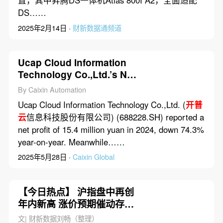
置，其中昇腾DS一体机Atlas 800I A2，全面适配
DS……
2025年2月14日 ·
财新数据通频道
Ucap Cloud Information
Technology Co.,Ltd.’s Net
Profit Dropped 74.3% in
By Caixin Automation
2024
Ucap Cloud Information Technology Co.,Ltd. (
开普
云
信息科技股份有限公司) (688228.SH) reported a
net profit of 15.4 million yuan in 2024, down 74.3%
year-on-year. Meanwhile……
2025年5月28日 ·
Caixin Global
【今日热点】 沪指盘中再创
年内新高 涨价预期催动存储
芯片大涨
文| 财新数据刘畅（整理）