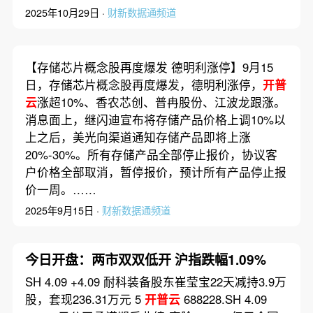
2025年10月29日 ·
财新数据通频道
【存储芯片概念股再度爆发 德明利涨停】9月15
日，存储芯片概念股再度爆发，德明利涨停，
开普
云
涨超10%、香农芯创、普冉股份、江波龙跟涨。
消息面上，继闪迪宣布将存储产品价格上调10%以
上之后，美光向渠道通知存储产品即将上涨
20%-30%。所有存储产品全部停止报价，协议客
户价格全部取消，暂停报价，预计所有产品停止报
价一周。……
2025年9月15日 ·
财新数据通频道
今日开盘：两市双双低开 沪指跌幅1.09%
SH 4.09 +4.09 耐科装备股东崔莹宝22天减持3.9万
股，套现236.31万元 5
开普云
688228.SH 4.09