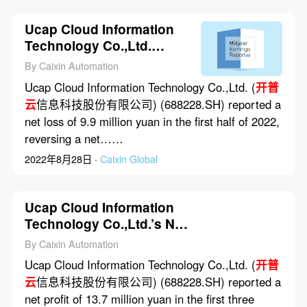
Ucap Cloud Information
Technology Co.,Ltd.
Posted 9.9 Million Yuan
By Caixin Automation
Net Loss in First Half of
Ucap Cloud Information Technology Co.,Ltd. (
开普
2022
云
信息科技股份有限公司) (688228.SH) reported a
net loss of 9.9 million yuan in the first half of 2022,
reversing a net……
2022年8月28日 ·
Caixin Global
Ucap Cloud Information
Technology Co.,Ltd.’s Net
Profit Dropped 39.3% in
By Caixin Automation
First Three Quarters of
Ucap Cloud Information Technology Co.,Ltd. (
开普
2021
云
信息科技股份有限公司) (688228.SH) reported a
net profit of 13.7 million yuan in the first three