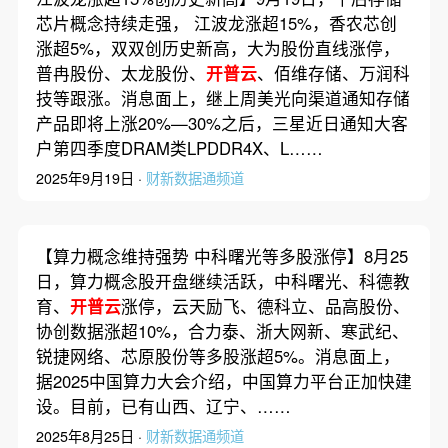
芯片概念持续走强， 江波龙涨超15%，香农芯创
涨超5%，双双创历史新高，大为股份直线涨停，
普冉股份、太龙股份、
开普云
、佰维存储、万润科
技等跟涨。消息面上，继上周美光向渠道通知存储
产品即将上涨20%—30%之后，三星近日通知大客
户第四季度DRAM类LPDDR4X、L……
2025年9月19日 ·
财新数据通频道
【算力概念维持强势 中科曙光等多股涨停】8月25
日，算力概念股开盘继续活跃，中科曙光、科德教
育、
开普云
涨停，云天励飞、德科立、品高股份、
协创数据涨超10%，合力泰、浙大网新、寒武纪、
锐捷网络、芯原股份等多股涨超5%。消息面上，
据2025中国算力大会介绍，中国算力平台正加快建
设。目前，已有山西、辽宁、……
2025年8月25日 ·
财新数据通频道