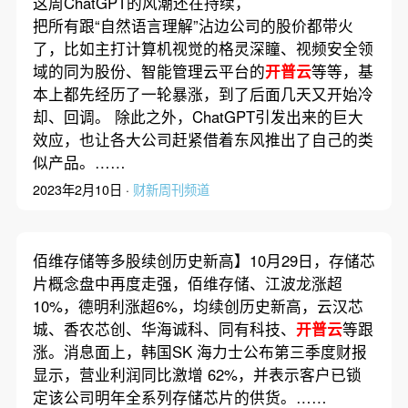
这周ChatGPT的风潮还在持续，
把所有跟“自然语言理解”沾边公司的股价都带火
了，比如主打计算机视觉的格灵深瞳、视频安全领
域的同为股份、智能管理云平台的
开普云
等等，基
本上都先经历了一轮暴涨，到了后面几天又开始冷
却、回调。 除此之外，ChatGPT引发出来的巨大
效应，也让各大公司赶紧借着东风推出了自己的类
似产品。……
2023年2月10日 ·
财新周刊频道
佰维存储等多股续创历史新高】10月29日，存储芯
片概念盘中再度走强，佰维存储、江波龙涨超
10%，德明利涨超6%，均续创历史新高，云汉芯
城、香农芯创、华海诚科、同有科技、
开普云
等跟
涨。消息面上，韩国SK 海力士公布第三季度财报
显示，营业利润同比激增 62%，并表示客户已锁
定该公司明年全系列存储芯片的供货。……