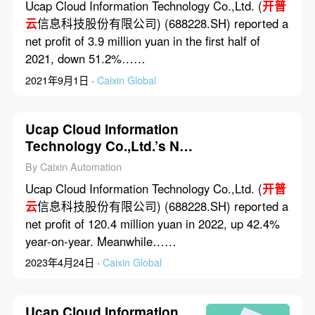
Ucap Cloud Information Technology Co.,Ltd. (
开普
云
信息科技股份有限公司) (688228.SH) reported a
net profit of 3.9 million yuan in the first half of
2021, down 51.2%……
2021年9月1日 ·
Caixin Global
Ucap Cloud Information
Technology Co.,Ltd.’s Net
Profit Rose 42.4% in 2022
By Caixin Automation
Ucap Cloud Information Technology Co.,Ltd. (
开普
云
信息科技股份有限公司) (688228.SH) reported a
net profit of 120.4 million yuan in 2022, up 42.4%
year-on-year. Meanwhile……
2023年4月24日 ·
Caixin Global
Ucap Cloud Information