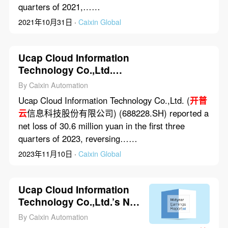
quarters of 2021,……
2021年10月31日 ·
Caixin Global
Ucap Cloud Information
Technology Co.,Ltd.
Posted 30.6 Million Yuan
By Caixin Automation
Net Loss in First Three
Ucap Cloud Information Technology Co.,Ltd. (
开普
Quarters of 2023
云
信息科技股份有限公司) (688228.SH) reported a
net loss of 30.6 million yuan in the first three
quarters of 2023, reversing……
2023年11月10日 ·
Caixin Global
Ucap Cloud Information
Technology Co.,Ltd.’s Net
Profit Dropped 51.2% in
By Caixin Automation
First Half of 2021