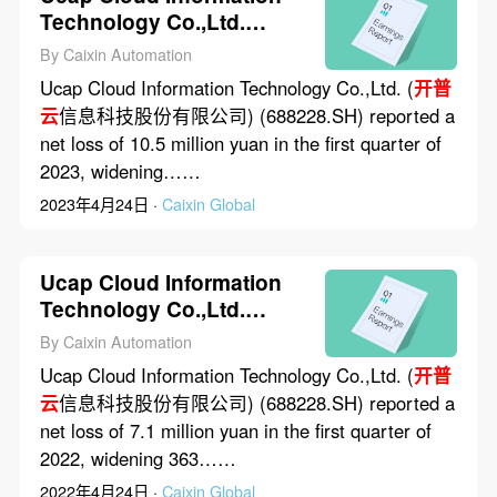
Technology Co.,Ltd.
Posted 10.5 Million Yuan
By Caixin Automation
Net Loss in First Quarter
Ucap Cloud Information Technology Co.,Ltd. (
开普
of 2023
云
信息科技股份有限公司) (688228.SH) reported a
net loss of 10.5 million yuan in the first quarter of
2023, widening……
2023年4月24日 ·
Caixin Global
Ucap Cloud Information
Technology Co.,Ltd.
Posted 7.1 Million Yuan
By Caixin Automation
Net Loss in First Quarter
Ucap Cloud Information Technology Co.,Ltd. (
开普
of 2022
云
信息科技股份有限公司) (688228.SH) reported a
net loss of 7.1 million yuan in the first quarter of
2022, widening 363……
2022年4月24日 ·
Caixin Global