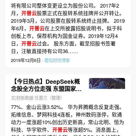
将有限公司整体变更设立为股份公司。 2017年2
月，
开普云
股票正式在股转系统挂牌并公开转让。
2019年3月，公司股票在股转系统终止挂牌。 2019
年6月，
开普云
在上交所披露招股说明书，拟于科
创板上市，保荐机构为国金证券。2019年12月4
日，
开普云
过会。 股东方面，截至招股书签署
日，汪敏直接持有公司36……
2019年12月6日 ·
面包财经博客
【今日热点】DeepSeek概
念股全方位走强 东盟国家免
签带热旅游板块
文|财新数据 任蕙兰（整理）
77%、金山云涨3.52%。 华为昇腾概念反复走强。
拓维信息、梦网科技4连板，神州数码涨停，软通
动力一度涨超10%创出历史新高，常山北明、恒为
科技、华宇软件、
开普云
等涨超5%。消息面上，