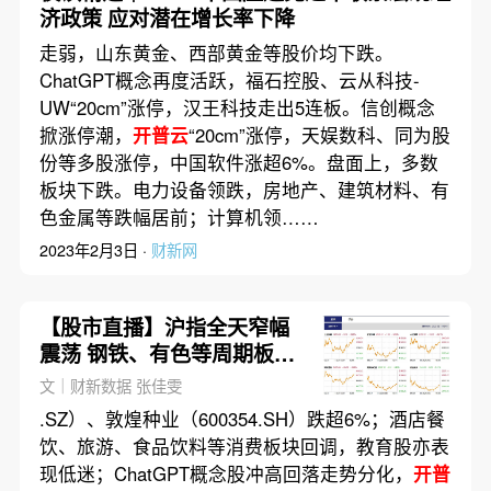
济政策 应对潜在增长率下降
走弱，山东黄金、西部黄金等股价均下跌。
ChatGPT概念再度活跃，福石控股、云从科技-
UW“20cm”涨停，汉王科技走出5连板。信创概念
掀涨停潮，
开普云
“20cm”涨停，天娱数科、同为股
份等多股涨停，中国软件涨超6%。盘面上，多数
板块下跌。电力设备领跌，房地产、建筑材料、有
色金属等跌幅居前；计算机领……
2023年2月3日 ·
财新网
【股市直播】沪指全天窄幅
震荡 钢铁、有色等周期板块
走强
文｜财新数据 张佳雯
.SZ）、敦煌种业（600354.SH）跌超6%；酒店餐
饮、旅游、食品饮料等消费板块回调，教育股亦表
现低迷；ChatGPT概念股冲高回落走势分化，
开普