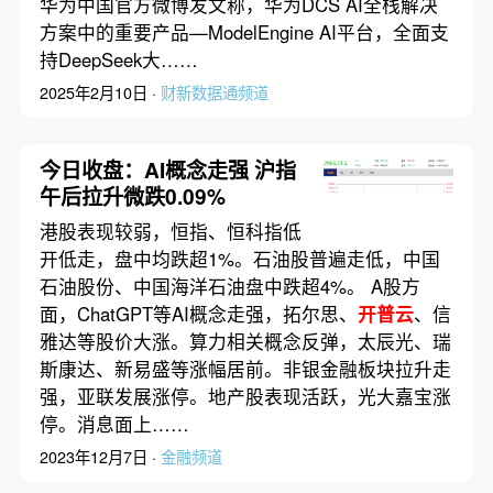
华为中国官方微博发文称，华为DCS AI全栈解决
方案中的重要产品—ModelEngine AI平台，全面支
持DeepSeek大……
2025年2月10日 ·
财新数据通频道
今日收盘：AI概念走强 沪指
午后拉升微跌0.09%
港股表现较弱，恒指、恒科指低
开低走，盘中均跌超1%。石油股普遍走低，中国
石油股份、中国海洋石油盘中跌超4%。 A股方
面，ChatGPT等AI概念走强，拓尔思、
开普云
、信
雅达等股价大涨。算力相关概念反弹，太辰光、瑞
斯康达、新易盛等涨幅居前。非银金融板块拉升走
强，亚联发展涨停。地产股表现活跃，光大嘉宝涨
停。消息面上……
2023年12月7日 ·
金融频道