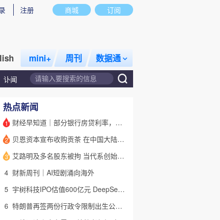
录
注册
商城
订阅
lish
mini+
周刊
数据通
讣闻
热点新闻
财经早知道｜部分银行房贷利率，降至“2字头
1
贝恩资本宣布收购贡茶 在中国大陆无法注册商标后退出市场
2
话题
特别呈现
私房课
艾路明及多名股东被拘 当代系创始人因何此时被清算
3
4
财新周刊｜AI短剧涌向海外
5
宇树科技IPO估值600亿元 DeepSeek参与战略配售
6
特朗普再签两份行政令限制出生公民权 意图打击生育旅游产业