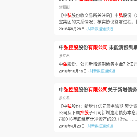
赵甜甜
【中
弘
股份收交易所关注函】中
弘
股份（
宝集团的关系情况；核实协议签署过程、
2018年8月28日 ·
财新数据通频道
中
弘控股
股份
有限公司
未能清偿到
张立君
中
弘
股份：公司新增逾期债务本金7.2亿
2018年10月19日 ·
财新数据通频道
中
弘控股
股份
有限公司
关于新增债务
张立君
【中
弘
股份：新增11亿元债务逾期 累计逾
公司及下属
控股
子公司新增逾期债务本息合
司2016年底经审计净资产的23.13%。…
2018年4月23日 ·
财新数据通频道