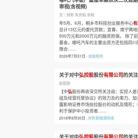
审视(含视频)
文｜财新 朱亮韬 余聪
年5月、6月，桐乡市科技创业服务中心
有
总计13亿元的委托贷款；宜春、南宁两
500万元和2000万元的融资担保。 除
基金，哪吒汽车的主要出资方还包括四川
限合……
2026年7月31日 ·
金融我闻
关于对中
弘控股
股份
有限公司
的关注
赵甜甜
【中
弘
股份再收深交所关注函：实控人是
组及经营托管协议》的效力及约束力、加
露影响证券市场抬拉股价的动机及情形；
利于保护中小投资者……
2018年8月30日 ·
财新数据通频道
关于对中
弘控股
股份
有限公司
的关注