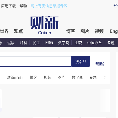
登
应用下载
帮助
网上有害信息举报专区
世界
观点
博客
图片
视频
Eng
源
健康
环科
民生
ESG
数字说
比较
中国改革
专题
搜索
帮助？
闻
财新mini+
博客
视频
图片
数字说
专题
会议