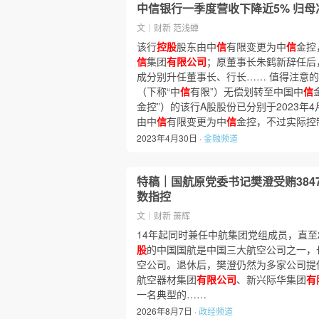
中信银行一季度营收下降近5% 归母净
文｜财新 范浅蝉
该行
控股
股东由中
信
有限变更为中
信
金控
信
集团
有限公司
；原董事长朱鹤新辞任后
成分别升任董事长、行长…… 值得注意
（下称“中
信
有限”）无偿划转至中国中
信
金控”）的该行A股股份已分别于2023年4
由中
信
有限变更为中
信
金控，不过实际控
2023年4月30日 ·
金融频道
特稿｜国航原党委书记樊澄受贿384
数指控
文｜财新 萧辉
14年起同时兼任中航集团党组成员，直至2
股
的中国国航是中国三大航空公司之一，
空公司。退休后，樊澄仍然为多家公司提
航空器材集团
有限公司
、新兴际华集团
有
一名典型的……
2026年8月7日 ·
政经频道