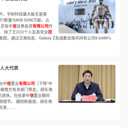
外，宇树科技最大股东是美
数量为808.9286万股，占
，还有中
信
证券投资
有限公司
作
。 除了王兴兴个人及其完全
控
，通过汉海信息、Galaxy Z及成都龙珠共持有公司9.6488%
人大代表
台中
信
置业
有限公司
（下称“中
然被南方有关部门带走。胡东海
已退休。在执掌中
信
置业期间
根错节。 据财新报道，胡东海
号发……