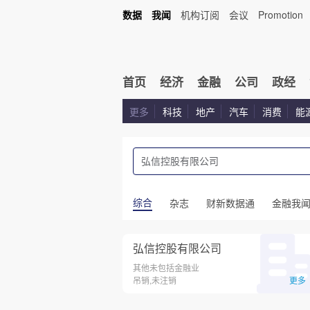
数据
我闻
机构订阅
会议
Promotion
首页
经济
金融
公司
政经
更多
科技
地产
汽车
消费
能
综合
杂志
财新数据通
金融我
弘信控股有限公司
其他未包括金融业
吊销,未注销
更多