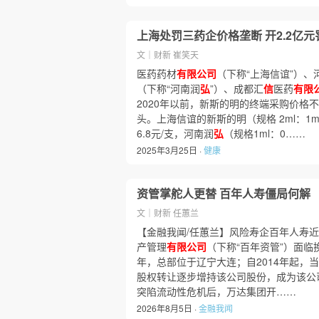
上海处罚三药企价格垄断 开2.2亿元
文｜财新 崔笑天
医药药材
有限公司
（下称“上海信谊”）、
（下称“河南润
弘
”）、成都汇
信
医药
有限
2020年以前，新斯的明的终端采购价格
头。上海信谊的新斯的明（规格 2ml：1m
6.8元/支，河南润
弘
（规格1ml：0……
2025年3月25日 ·
健康
资管掌舵人更替 百年人寿僵局何解
文｜财新 任蕙兰
【金融我闻/任蕙兰】风险寿企百年人寿
产管理
有限公司
（下称“百年资管”）面临换
年，总部位于辽宁大连；自2014年起，
股权转让逐步增持该公司股份，成为该公司
突陷流动性危机后，万达集团开……
2026年8月5日 ·
金融我闻