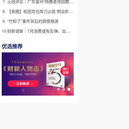
7
火线评论｜广东雷州“特教老师招聘违规”很雷，仍有诸多疑点
8
【商圈】松田克也挥刀止损 明治折戟中国乳业
9
“竹知了”事件背后的舆情根源
10
财新调查｜7月消费或有反弹、出口维持强劲 受哪些因素带动？
优选推荐