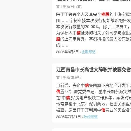
文｜财新 韩宇航
除了王兴兴个人及其完全
控股
的上海宇翼
团…… 宇树科技本次发行初始战略配售发行
本次发行数量的20.00%。除了上述员工
为保荐人中
信
证券的相关子公司参与跟投
股
的上海宇翼外，宇树科技的最大股东是美团
的……
2026年8月5日 ·
金融频道
江西南昌市长高世文辞职并被罢免省
文｜财新 覃建行
月前后，央企中
信
集团旗下房地产开发平
信
置业”）原党委书记、董事长胡东海突
在“中
信
系”房地产板块工作多年，案发时
他常穿梭于北京、深圳两地，社会关系盘
被查，原因在于其利用中
信
置业的央企名
2026年7月31日 ·
政经频道