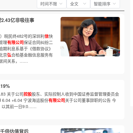
时间不限
全文
智能排序
2.43亿非吸往事
）皖民终482号的深圳利
信
快
管理
有限公司
保证合同纠纷二
逾期利息系基于《借款协议》
北京
弘
合柏基金融信息服务有
居间关系，……
19%
+7.83 关于公司
控股
股东、实际控制人收到中国证券监督管理委员会
6.04 +6.04 宁波海运股份
有限公司
关于公司董事辞职的公告 今
以其前一日9:0……
千倍估值背后