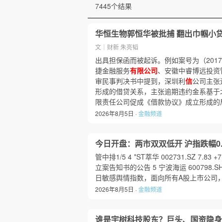
7445个结果
华恒生物郭恒华被批捕 翻出巾帼小贷
文｜财新 朱亮韬
出具担保函而被起诉。例如案号为（2017
捷金融服务
有限公司
、安徽中睿博远投资
审民事判决书中提到，深圳利
信
公司主张
形成的借贷关系，主张逾期违约金系基于
限责任公司促成《借款协议》成立形成的
2026年8月5日 ·
金融频道
今日开盘：两市双双低开 沪指跌幅0.
管中排1/5 4 *ST萃华 002731.SZ 7.83 
立案告知书的公告 5 宁波海运 600798.SH 
日敏感舆情指数，面向所有A股上市公司，
2026年8月5日 ·
金融频道
谁是宇树科技股东？巨头、国资隐身