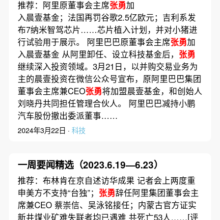
营收首次突破万亿元；英特
推荐：阿里原董事会主席
张勇
加
尔获美国政府85亿美元补贴
入晨壹基金；法国再罚谷歌2.5亿欧元；吉利系发
布7纳米智驾芯片……芯片植入计划，并对小猪进
行试验用于展示。 阿里巴巴原董事会主席
张勇
加
入晨壹基金 从阿里卸任、设立科技基金后，
张勇
继续深入投资领域。3月21日，以并购交易业务为
主的晨壹投资在微信公众号宣布，原阿里巴巴集团
董事会主席兼CEO
张勇
将加盟晨壹基金，和创始人
刘晓丹共同担任管理合伙人。 阿里巴巴减持小鹏
汽车股份撤出委派董事……
2024年3月22日 ·
科技
一周要闻精选（2023.6.19—6.23）
推荐：布林肯在京自述访华成果 记者会上两度重
申美方不支持“台独”；
张勇
辞任阿里集团董事会主
席兼CEO 蔡崇信、吴泳铭接任；内蒙古官方证实
新井煤业矿难失联者均已遇难 共死亡53人……[评