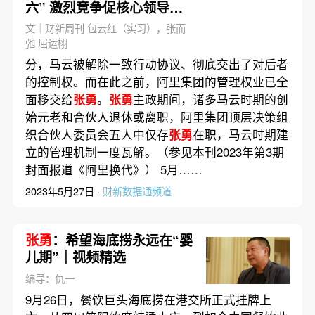
六” 激烈竞争促核心领导团
队回归
文｜财新周刊 包云红（实习），张而
弛 屈运栩
分，马云被解除一致行动协议、彻底交出了对后者
的控制权。而在此之前，阿里集团的管理权业已全
面移交给
张勇
。
张勇
主政期间，诸多马云时期的创
始元老和合伙人退休或离职，阿里集团顶层决策组
织合伙人委员会五人中仅存
张勇
在职，马云时期建
立的管理机制一度瓦解。（参见本刊2023年第3期
封面报道《阿里换代》） 5月……
2023年5月27日 ·
财新数据通频道
张勇
：希望海底捞永远在“婴
儿期”｜视频精选
编导：仇一
9月26日，餐饮巨头海底捞在港交所正式挂牌上