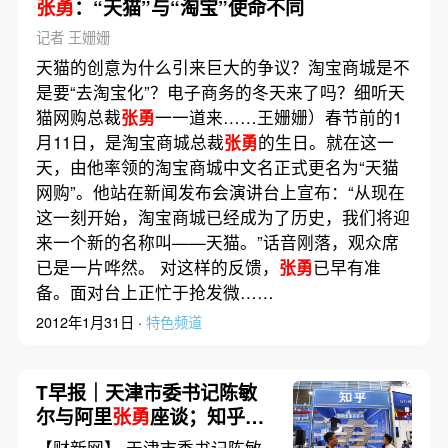
张勇
：“天猫”与“淘宝”使命不同
记者 王姗姗
天猫的创意为什么引来巨大的争议？淘宝商城是不
是要“去淘宝化”？电子商务的冬天来了吗？细听天
猫网购总裁
张勇
一一道来……王姗姗）春节前的1
月11日，是淘宝商城总裁
张勇
的生日。就在这一
天，由他率领的淘宝商城中文名正式更名为“天猫
网购”。他站在新闻发布会演讲台上宣布：“从现在
这一刻开始，淘宝商城已经成为了历史，我们将迎
来一个新的名称叫——天猫。”话音刚落，观众席
已是一片哗然。 对这样的反馈，
张勇
已早有准
备。面对台上正忙于抢发微……
2012年1月31日 ·
特色频道
T早报｜天津市委书记陈敏
尔与阿里
张勇
座谈；知乎发
布大模型智能应用“搜索聚