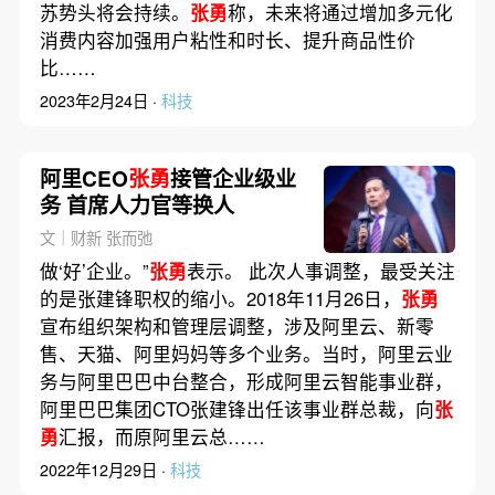
苏势头将会持续。
张勇
称，未来将通过增加多元化
消费内容加强用户粘性和时长、提升商品性价
比……
2023年2月24日 ·
科技
阿里CEO
张勇
接管企业级业
务 首席人力官等换人
文｜财新 张而弛
做‘好’企业。”
张勇
表示。 此次人事调整，最受关注
的是张建锋职权的缩小。2018年11月26日，
张勇
宣布组织架构和管理层调整，涉及阿里云、新零
售、天猫、阿里妈妈等多个业务。当时，阿里云业
务与阿里巴巴中台整合，形成阿里云智能事业群，
阿里巴巴集团CTO张建锋出任该事业群总裁，向
张
勇
汇报，而原阿里云总……
2022年12月29日 ·
科技