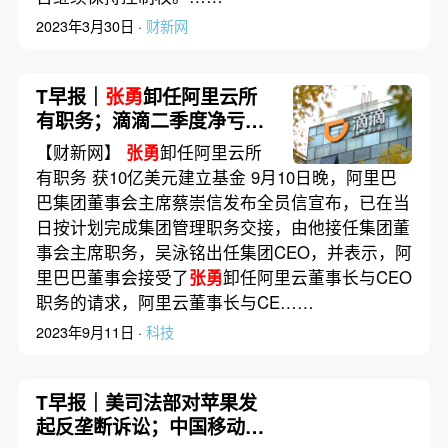
2023年3月30日 ·
财新网
T早报｜
张勇
卸任阿里云所
有职务；滴滴二季度净亏损
收窄；威马汽车上市筹资计
【财新网】
张勇
卸任阿里云所
划告吹
有职务 获10亿美元建立基金 9月10日晚，阿里巴
巴集团董事会主席蔡崇信发布全员信宣布，已在当
日按计划完成集团管理职务交接，由他接任集团董
事会主席职务，吴泳铭出任集团CEO，并表示，阿
里巴巴董事会接受了
张勇
卸任阿里云董事长与CEO
职务的请求，阿里云董事长与CE……
2023年9月11日 ·
科技
T早报｜美司法部对苹果发
起反垄断诉讼；中国移动年