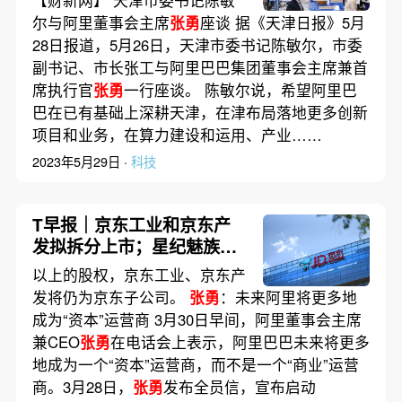
【财新网】 天津市委书记陈敏
合”；微软起诉英国反垄断机
尔与阿里董事会主席
张勇
座谈 据《天津日报》5月
构
28日报道，5月26日，天津市委书记陈敏尔，市委
副书记、市长张工与阿里巴巴集团董事会主席兼首
席执行官
张勇
一行座谈。 陈敏尔说，希望阿里巴
巴在已有基础上深耕天津，在津布局落地更多创新
项目和业务，在算力建设和运用、产业……
2023年5月29日 ·
科技
T早报｜京东工业和京东产
发拟拆分上市；星纪魅族首
发手机；
张勇
称阿里将成为
以上的股权，京东工业、京东产
“资本”运营商
发将仍为京东子公司。
张勇
：未来阿里将更多地
成为“资本”运营商 3月30日早间，阿里董事会主席
兼CEO
张勇
在电话会上表示，阿里巴巴未来将更多
地成为一个“资本”运营商，而不是一个“商业”运营
商。3月28日，
张勇
发布全员信，宣布启动