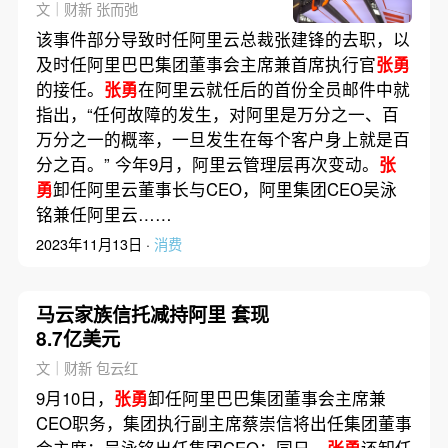
文｜财新 张而弛
该事件部分导致时任阿里云总裁张建锋的去职，以
及时任阿里巴巴集团董事会主席兼首席执行官
张勇
的接任。
张勇
在阿里云就任后的首份全员邮件中就
指出，“任何故障的发生，对阿里是万分之一、百
万分之一的概率，一旦发生在每个客户身上就是百
分之百。” 今年9月，阿里云管理层再次变动。
张
勇
卸任阿里云董事长与CEO，阿里集团CEO吴泳
铭兼任阿里云……
2023年11月13日 ·
消费
马云家族信托减持阿里 套现
8.7亿美元
文｜财新 包云红
9月10日，
张勇
卸任阿里巴巴集团董事会主席兼
CEO职务，集团执行副主席蔡崇信将出任集团董事