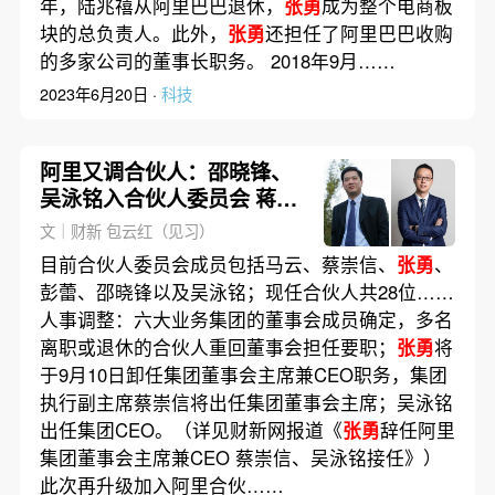
年，陆兆禧从阿里巴巴退休，
张勇
成为整个电商板
块的总负责人。此外，
张勇
还担任了阿里巴巴收购
的多家公司的董事长职务。 2018年9月……
2023年6月20日 ·
科技
阿里又调合伙人：邵晓锋、
吴泳铭入合伙人委员会 蒋凡
重任合伙人
文｜财新 包云红（见习）
目前合伙人委员会成员包括马云、蔡崇信、
张勇
、
彭蕾、邵晓锋以及吴泳铭；现任合伙人共28位……
人事调整：六大业务集团的董事会成员确定，多名
离职或退休的合伙人重回董事会担任要职；
张勇
将
于9月10日卸任集团董事会主席兼CEO职务，集团
执行副主席蔡崇信将出任集团董事会主席；吴泳铭
出任集团CEO。（详见财新网报道《
张勇
辞任阿里
集团董事会主席兼CEO 蔡崇信、吴泳铭接任》）
此次再升级加入阿里合伙……