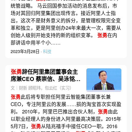
统管战略。 马云回国参加活动的消息发布后，市
场对其回归阿里集团出现传言。接近阿里人士指
出，这次不是财务意义的拆分，是管理权限完全变
革和独立，更是阿里创办24年来最大一次，需要从
创始人级别开始支持的新的组织变革。
张勇
在内
部讲话中用半个小……
2023年3月28日 ·
科技
张勇
辞任阿里集团董事会主
席兼CEO 蔡崇信、吴泳铭接
任
文｜财新 顾昭玮，包云红（实习）
张勇
此后将专职担任阿里云智能集团董事长兼
CEO，专注阿里云的发展……损的淘宝首次实现盈
利。 2010年，阿里巴巴推出合伙人制，
张勇
由此
以职业经理人的身份进入阿里最高决策层。2015年
5月7日，
张勇
从陆兆禧手中接任CEO一职。2016