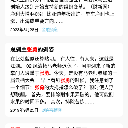
创始人级别开始支持新的组织变革。（财新网）
净利大增446%！比亚迪年报岀炉，单车净利也上
涨，出海成重要方向……
2023年3月28日 ·
金融频道
总剁主
张勇
的剁姿
在此处貌似还算贴切。 有人往，有人来，这就是
江湖。 02 风清扬马老师退休了，阿里迎来了新的
掌门人逍遥子
张勇
。今天，是没有马老师参加的一
届云栖大会。 早上看见
张勇
的时候，我注意到了
一个细节：
张勇
的大拇指怎么破了？ 顿时使人浮
想联翩。 首先，要排除削水果弄破的。他可能削
水果的时间不多。 其次，排除苦练……
2019年9月25日 ·
刘兴亮博客