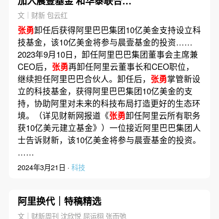
加入晨壹基金 和华泰联合原
董事长刘晓丹搭伙
文｜财新 包云红
张勇
卸任后获得阿里巴巴集团10亿美金支持设立科
技基金，该10亿美金将参与晨壹基金的投资……
2023年9月10日，卸任阿里巴巴集团董事会主席兼
CEO后，
张勇
再卸任阿里云董事长和CEO职位，
继续担任阿里巴巴合伙人。卸任后，
张勇
掌管新设
立的科技基金，获得阿里巴巴集团10亿美金的支
持，协助阿里对未来的科技布局打造更好的生态环
境。（详见财新网报道《
张勇
卸任阿里云所有职务
获10亿美元建立基金》）一位接近阿里巴巴集团人
士告诉财新，该10亿美金将参与晨壹基金的投资。
……
2024年3月21日 ·
科技
阿里换代｜特稿精选
文｜财新周刊 沈欣悦 屈运栩 张而弛