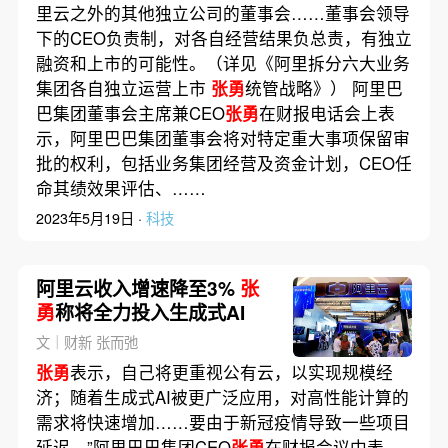
里云之外的其他独立公司的董事会……董事会领导
下的CEO负责制，对各自经营结果负总责，有独立
融资和上市的可能性。（详见《阿里拆分六大业务
集团各自独立运营上市
张勇
统管战略》） 阿里巴
巴集团董事会主席兼CEO
张勇
在财报电话会上表
示，阿里巴巴集团董事会将对特定重大事项保留审
批的权利，包括业务集团经营及资金计划，CEO任
命其绩效果评估、……
2023年5月19日 ·
科技
阿里云收入增速降至3%
张
勇
称将全力投入生成式AI
文｜财新 张而弛
张勇
表示，自己将更重视公有云，以实现规模经
济；随着生成式AI被更广泛应用，对高性能计算的
需求将快速增加……要由于新冠疫情导致一些项目
延迟。”阿里巴巴集团CEO
张勇
在财报会议中表