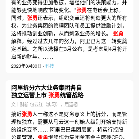
有的业务变得更加敏捷，增强他们的决策能力，并
能够更快地响应市场变化。”
张勇
在电话会上称。
同时，
张勇
还表示，组织变革还将创造更大的所有
权，为业务集团的管理团队和员工提供激励计划，
这将推动创业创新，从而刺激业务的增长。
张勇
解释，经过过去几年的努力，阿里已为这一转变奠
定基础。之所以选择在3月公布，是考虑到4月将开
启新的财年。……
2023年3月30日 ·
科技
阿里拆分六大业务集团各自
独立运营上市
张勇
统管战略
文｜财新 包云红（实习），屈运栩
接近
张勇
人士称这不是财务意义上的拆分，而是管
理权独立，需要从马云这一创始人级别开始支持新
的组织变革…… 阿里巴巴集团层面，将实行控股
公司管理，
张勇
继续作为集团董事会主席兼CEO，