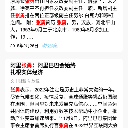
原局长
张勇
出任国家发改委副主任，解振华、朱之
鑫、徐宪平不再担任发改委副主任一职。新增副主
任
张勇
排在两位正部级副主任努尔·白克力和穆虹
之间。 附：
张勇
简历
张勇
，男，汉族，河北平山
人，1953年9月生于北京市，1969年8月参加工
作，19……
2015年2月26日 ·
政经频道
阿里
张勇
：阿里巴巴会始终
扎根实体经济
文｜财新 沈欣悦
张勇
表示，2022年注定是历史上非常关键的一年。
尽管气候变化、疫情反复、全球通胀等挑战仍围绕
在周围，但阿里对未来发展充满信心……空间命运
共同体的建设，利用好数字技术帮助中小企业，推
动产业变革加速到来。”11月9日，阿里巴巴集团董
事会主席兼首席执行官
张勇
在2022世界互联网大会