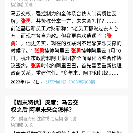
杨锦曦 关聪
马云交权，强控制力的全体系合伙人制实质性瓦
解；
张勇
、井贤栋分掌一方，未来会怎样？……
前述基层新员工对财新称：“老员工都说过去人心
齐，而现在各自为政。但我更喜欢逍遥子（
张
勇
），他更务实，现在的互联网不是靠梦想支撑的
时候了。”
张勇
挂帅阿里云
张勇
挂帅阿里云 1月10
日，杭州市政府和阿里集团就全面深化战略合作协
议签约。
张勇
时代的阿里巴巴，首先需要重新梳理
政商关系，重建信任。“多年来，阿里和蚂蚁……
2023年1月13日 ·
《财新周刊》2023年第03期
【周末特供】深度：马云交
权之后 阿里未来会怎样？
文｜财新周刊 沈欣悦 屈运栩 张而弛
杨锦曦 关聪