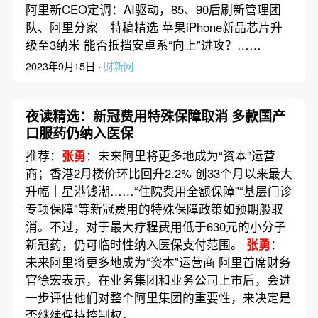
阿里新CEO定调：AI驱动，85、90后刷新管理团
队、阿里分家｜特稿精选 苹果iPhone新品芯片升
级至3纳米 能否抵挡安卓系“向上”进攻？……
2023年9月15日 ·
财新网
夜读精选：新冠费用特殊保障取消 多款国产
口服药仍纳入医保
推荐：
张勇
：未来阿里将更多地成为“资本”运营
商；香港2月楼价环比回升2.2% 创33个月以来最大
升幅｜星港钱潮……“住院费用全额保障”“基层门诊
专项保障”等新冠费用的特殊保障政策如预期般取
消。不过，对于最大疗程费用低于630元的小分子
新冠药，仍可临时性纳入医保支付范围。
张勇
：
未来阿里将更多地成为“资本”运营商 阿里首席财务
官徐宏表示，在业务集团和业务公司上市后，会进
一步评估他们对整个阿里集团的重要性，来决定是
否继续保持控制权。……