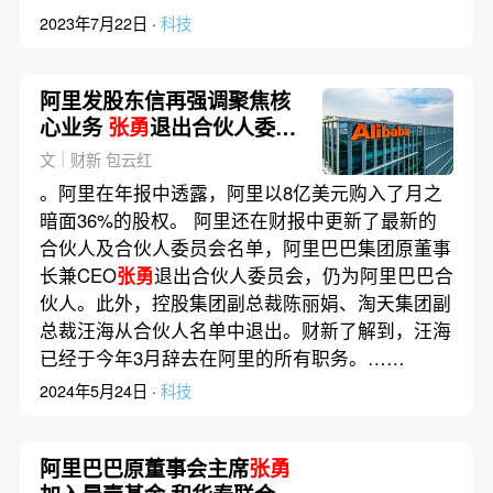
2023年7月22日 ·
科技
阿里发股东信再强调聚焦核
心业务
张勇
退出合伙人委员
会
文｜财新 包云红
。阿里在年报中透露，阿里以8亿美元购入了月之
暗面36%的股权。 阿里还在财报中更新了最新的
合伙人及合伙人委员会名单，阿里巴巴集团原董事
长兼CEO
张勇
退出合伙人委员会，仍为阿里巴巴合
伙人。此外，控股集团副总裁陈丽娟、淘天集团副
总裁汪海从合伙人名单中退出。财新了解到，汪海
已经于今年3月辞去在阿里的所有职务。……
2024年5月24日 ·
科技
阿里巴巴原董事会主席
张勇