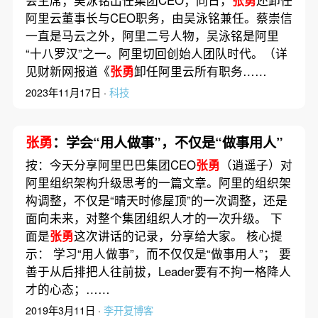
会主席；吴泳铭出任集团CEO；同日，
张勇
还卸任
阿里云董事长与CEO职务，由吴泳铭兼任。蔡崇信
一直是马云之外，阿里二号人物，吴泳铭是阿里
“十八罗汉”之一。阿里切回创始人团队时代。（详
见财新网报道《
张勇
卸任阿里云所有职务……
2023年11月17日 ·
科技
张勇
：学会“用人做事”，不仅是“做事用人”
按：今天分享阿里巴巴集团CEO
张勇
（逍遥子）对
阿里组织架构升级思考的一篇文章。阿里的组织架
构调整，不仅是“晴天时修屋顶”的一次调整，还是
面向未来，对整个集团组织人才的一次升级。 下
面是
张勇
这次讲话的记录，分享给大家。 核心提
示： 学习“用人做事”，而不仅仅是“做事用人”； 要
善于从后排把人往前拔，Leader要有不拘一格降人
才的心态；……
2019年3月11日 ·
李开复博客