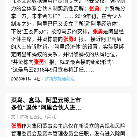
【本文系数据通用户提前专享】马云交权，强控制
力的全体系合伙人制实质性瓦解；
张勇
、井贤栋分
掌一方，未来会怎样？…… 2019年初，在合伙人
制度之外，阿里巴巴又设立了所谓“阿里经济体”，
下设“五委四办”；按照马云的安排，
张勇
是阿里经
济体主席，井贤栋需向
张勇
汇报。 接近阿里高层
的人士告诉财新，“阿里经济体”的设置，实际是绑
定阿里和蚂蚁的关系，并明确蚂蚁的从属地位，
“井贤栋向
张勇
汇报，就是最直接的组织形式”。
“这是马云2018年9月宣布将卸任……
2023年1月14日 ·
财新数据通频道
菜鸟、盒马、阿里云将上市
多位“退休”阿里合伙人进董
事会
文｜财新 包云红（实习）
张勇
作为集团董事会主席仅在新设立的合规和风险
管理委员会及资本管理委员会任职，没有进入除阿