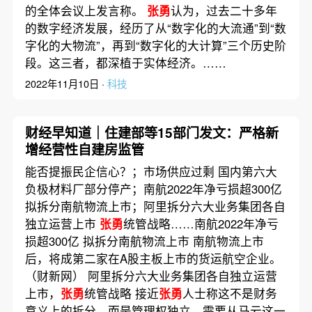
的全体会议上发言称。
张勇
认为，过去二十多年
的数字经济发展，经历了从“数字化的大流通”到“数
字化的大物流”，再到“数字化的大计算”三个历史阶
段。这三者，都深植于实体经济。……
2022年11月10日 ·
科技
财经早知道｜住建部等15部门发文：严格新
增经营性自建房监管
能否提振民企信心？；市场供应过剩 国内第六大
负极材料厂部分停产；南航2022年净亏损超300亿
拟拆分南航物流上市；阿里拆分六大业务集团各自
独立运营上市
张勇
统管战略……南航2022年净亏
损超300亿 拟拆分南航物流上市 南航物流上市
后，将成第二家在A股主板上市的货运航空企业。
（财新网） 阿里拆分六大业务集团各自独立运营
上市，
张勇
统管战略 接近
张勇
人士称这不是财务
意义上的拆分，而是管理权独立，需要从马云这一