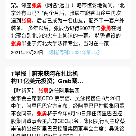
架。邻座
张勇
（网名“远山”）略带惊讶地询问，“北
京还有山吗？”两个月后，张辰在爬香山途中再次
遇到
张勇
，后者已成为一名山友，配齐了一套户外
装备。 多年以后，张辰仍记得2007年与
张勇
在河
北邢台到北京的火车上初识的一幕。 特警退役的
张勇
毕业于河北大学法律专业，当时在一家……
2021年10月22日 ·
《财新周刊》2021年第41期
T早报｜蔚来获阿布扎比机
构11亿美元投资；Grab裁员
超1000人；
张勇
辞任阿里集
【财新网】
张勇
辞任阿里集团
团董事会主席兼CEO
董事会主席兼CEO 蔡崇信、吴泳铭接任 6月20日
中午，阿里巴巴官方宣布，经阿里巴巴控股集团董
事会同意，
张勇
将于今年9月10日卸任阿里巴巴控
股集团董事会主席兼CEO职务。集团执行副主席蔡
崇信将出任阿里巴巴控股集团董事会主席；吴泳铭