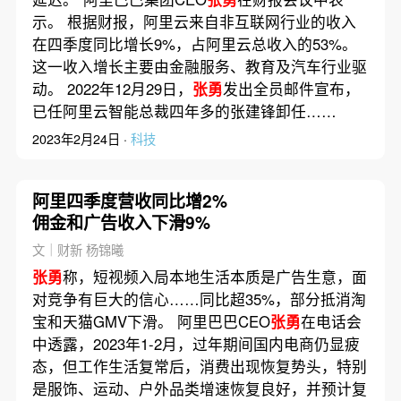
示。 根据财报，阿里云来自非互联网行业的收入
在四季度同比增长9%，占阿里云总收入的53%。
这一收入增长主要由金融服务、教育及汽车行业驱
动。 2022年12月29日，
张勇
发出全员邮件宣布，
已任阿里云智能总裁四年多的张建锋卸任……
2023年2月24日 ·
科技
阿里四季度营收同比增2%
佣金和广告收入下滑9%
文｜财新 杨锦曦
张勇
称，短视频入局本地生活本质是广告生意，面
对竞争有巨大的信心……同比超35%，部分抵消淘
宝和天猫GMV下滑。 阿里巴巴CEO
张勇
在电话会
中透露，2023年1-2月，过年期间国内电商仍显疲
态，但工作生活复常后，消费出现恢复势头，特别
是服饰、运动、户外品类增速恢复良好，并预计复