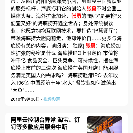
市。从四川简阳的麻辣烫小店，到如今中国餐饮业
的服务标杆，海底捞和它的创始人
张勇
不时会登上
媒体头条。海外扩张加速，
张勇
的“野心”是要将“又
便宜又好”的海底捞开遍全世界；身处传统餐饮
业，他愿意拥抱互联网技术，要打造“智慧餐厅”；
带领海底捞大胆向前走，他却评价自……更多与海
底捞有关的内容，请阅读： 独家|
张勇
：海底捞加
速扩张的秘密是什么 海底捞IPO上限定价 市值将
冲千亿 食品安全、巨头竞争、可持续性，摆在海
底捞上市前的三道坎 海底捞在英国开店！能用服
务满足英国人的需求吗？ 海底捞赴港IPO 去年收
入106亿 中国经济十年“水大” 餐饮业如何激荡出
“大鱼”……
2018年9月30日 ·
视频频道
阿里云控制台异常 淘宝、钉
钉等多款应用服务中断