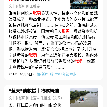
文｜财新周刊 王璐瑶
海底捞创始人
张勇
参透人性，将企业文化和价值观
演绎成了一种商业模式，化实为虚的商业模式能否
被快速规模化复制？…… 在IPO之前，海底捞从未
接受过外部投资，因为掌门人
张勇
一贯对资本和扩
张保持审慎态度，他认为“员工利益和股东利益有
时候不一致”。然而，在当下的资本市场趋冷周
期，海底捞为何一反“初心”选择上市？早期对开店
宁缺毋滥的
张勇
，为什么近年开始大规模、海内外
同步扩张？ 财新记者眼前形色质朴的
张勇
，丝毫
未露传说中的“暴君气质”，……
2018年10月5日 ·
《财新周刊》2018年第39期
“蓝天”请救援｜特稿精选
文｜财新周刊 唐爱琳 朱恬逸（实习）
条，打算周末爬山时自制烧烤