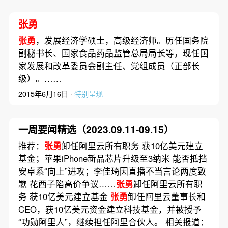
张勇
张勇
，发展经济学硕士，高级经济师。历任国务院
副秘书长、国家食品药品监管总局局长等，现任国
家发展和改革委员会副主任、党组成员（正部长
级）。……
2015年6月16日 ·
特别呈现
一周要闻精选（2023.09.11-09.15）
推荐：
张勇
卸任阿里云所有职务 获10亿美元建立
基金；苹果iPhone新品芯片升级至3纳米 能否抵挡
安卓系“向上”进攻；李佳琦因直播不当言论两度致
歉 花西子陷高价争议……
张勇
卸任阿里云所有职
务 获10亿美元建立基金
张勇
卸任阿里云董事长和
CEO，获10亿美元资金建立科技基金，并被授予
“功勋阿里人”，继续担任阿里合伙人。 相关报道：