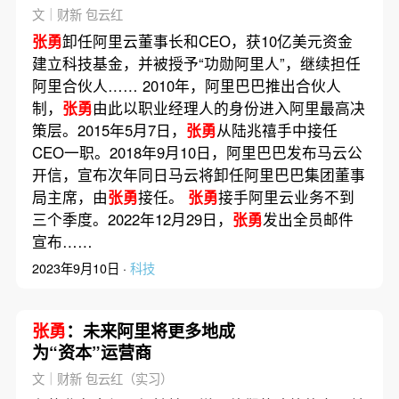
文｜财新 包云红
张勇
卸任阿里云董事长和CEO，获10亿美元资金
建立科技基金，并被授予“功勋阿里人”，继续担任
阿里合伙人…… 2010年，阿里巴巴推出合伙人
制，
张勇
由此以职业经理人的身份进入阿里最高决
策层。2015年5月7日，
张勇
从陆兆禧手中接任
CEO一职。2018年9月10日，阿里巴巴发布马云公
开信，宣布次年同日马云将卸任阿里巴巴集团董事
局主席，由
张勇
接任。
张勇
接手阿里云业务不到
三个季度。2022年12月29日，
张勇
发出全员邮件
宣布……
2023年9月10日 ·
科技
张勇
：未来阿里将更多地成
为“资本”运营商
文｜财新 包云红（实习）