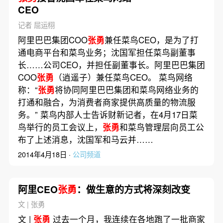
CEO
记者 屈运栩
阿里巴巴集团COO
张勇
兼任菜鸟CEO，是为了打
通电商平台和菜鸟业务；沈国军担任菜鸟副董事
长……公司CEO，并担任副董事长。阿里巴巴集团
COO
张勇
（逍遥子）兼任菜鸟CEO。 菜鸟网络
称：“
张勇
将协同阿里巴巴集团和菜鸟网络业务的
打通和融合，为消费者商家提供高质量的物流服
务。” 菜鸟内部人士告诉财新记者，在4月17日菜
鸟举行的员工会议上，
张勇
和菜鸟管理层向员工公
布了上述消息，沈国军和马云并……
2014年4月18日 ·
公司频道
阿里CEO
张勇
：做生意的方式将深刻改变
文 | 张勇
文 |
张勇
过去一个月，我连续在各地跑了一批商家