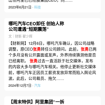
出任阿里巴巴控股集团CEO，同……
2023年6月21日 ·
科技
哪吒汽车CEO卸任 创始人称
公司遭遇“短期震荡”
文｜财新 翟少辉
【财新网】12月6日，哪吒汽车确认，因公司战略
调整，原CEO
张勇
转任公司顾问。此前，
张勇
已两
个多月没有公开露面或发声，外界持续猜测他是否
已经离职。
张勇
过去一直活跃于社交媒体，发布
的内容大多与哪吒汽车相关。他停止更新社交媒体
前，哪吒汽车正因员工薪资发放异常而陷入舆论风
波。此后，公司裁员、拖欠……
2024年12月7日 ·
汽车
【周末特供】阿里集团“一拆