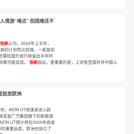
入境游“堵点” 但困难还不
张帆
认为，2024年上半年，
行商的计划性比较强，一般是前
，还需给国外旅行商留出半年时
效果可能显现。
张帆
指出，更重要的是，上述免签国并非中国入
年底投放欧洲
，AION UT将谋求进入欧
埃安是广汽集团旗下的新能源
AION UT预计将在2025年底或
车市的重要品类，欧洲也吸引了