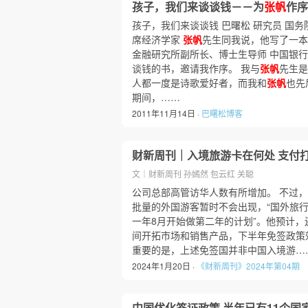
孩子，我们来谈谈钱－－为
张帆
作序
孩子，我们来谈谈钱 巴曙松 研究员 国
席经济学家
张帆
先生同我说，他写了一本
金融研究所副所长、博士生导师 中国银
谈钱的书，邀请我作序。 我与
张帆
先生是
人都一度是诗歌爱好者，而我和
张帆
也先
期间，……
2011年11月14日 ·
巴曙松博客
财新周刊｜入境旅游卡在何处 支付
文｜财新周刊 孙嫣然 包云红 关聪
公司总部高管访华人数有所增加。 不过，
批量的外国游客暂时不会出现，“国外旅
一年8月开始做第二年的计划”。他预计
间开拓市场和销售产品，下半年免签政策
重要的是，上述免签国并非中国入境游…
2024年1月20日 ·
《财新周刊》2024年第04期
中国优化签证政策 半年已有11个国