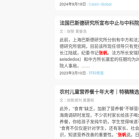
2024年9月19日 ·
Caixin Global
法国巴斯德研究所宣布中止与中科院
文｜财新 黄晏浩
此前，上海巴斯德研究所分别有中方和法
德研究所官网，目前该所现任领导只有党
长江陆斌，纪委书记
张帆
。法方所长安瑞璋（f
seisdedos）和中方所长唐宏的任期均为2
院人事局，……
2023年3月10日 ·
环科频道
农村儿童营养餐十年大考｜特稿精选
文｜财新周刊 黄蕙昭
此外，“食育”缺乏，加剧了营养餐“不够营
海南调研时发现，不少农村家长给孩子喝
养餐，你给孩子发纯牛奶，学生觉得味道
“食育不仅仅是针对学生，还有家长、社
识，知道营养改善的重要性。”
张帆
说。日