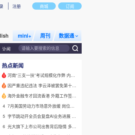
录
注册
商城
订阅
lish
mini+
周刊
数据通
讣闻
热点新闻
河南“三支一扶”考试规模化作弊 内外勾结提前获取试卷
1
因严重违纪违法 李云泽被罢免第十四届全国人大代表职务
2
话题
特别呈现
私房课
海外金融专才回流香港 外籍工作签证翻倍
3
4
7月美国劳动力市场意外放缓 岗位减少2.3万个失业率降至4.1%
5
字节跳动开全员会复盘AI业务进展 称大模型被海外竞对拉开差距
6
光大旗下上市公司出售背后隐情 多人卷入医疗腐败案被查