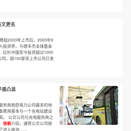
英文更名
程2003年上市后，2005年9
入投资界，与德丰杰全球基金
红杉中国至今投资超过1000
公司，超100家非上市公司已发
矛盾凸显
服务商抱怨电力公司最多的地
备费用基本与一个充电站建设
高。 公交公司与充电服务商之
。
张帆
介绍，通常公交公司按
了进入电池……