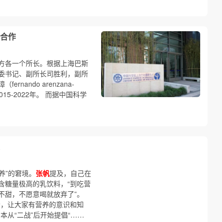
合作
方各一个所长。根据上海巴斯
委书记、副所长司胜利，副所
ernando arenzana-
015-2022年。 而据中国科学
养”的窘境。
张帆
提及，自己在
含糖量极高的乳饮料，“到吃营
不甜，不愿意喝就放弃了”。
会，让大家有营养的意识和知
本从“二战”后开始提倡“……