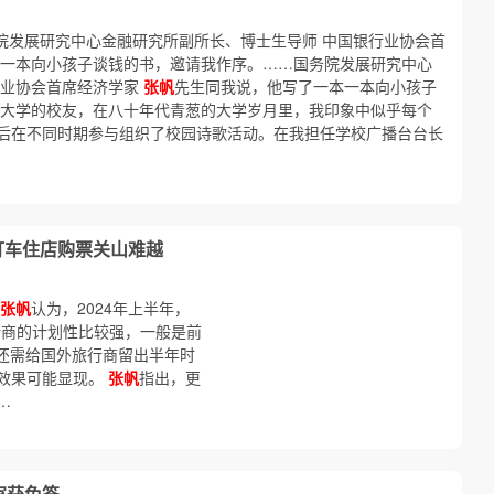
务院发展研究中心金融研究所副所长、博士生导师 中国银行业协会首
一本向小孩子谈钱的书，邀请我作序。……国务院发展研究中心
行业协会首席经济学家
张帆
先生同我说，他写了一本一本向小孩子
大学的校友，在八十年代青葱的大学岁月里，我印象中似乎每个
后在不同时期参与组织了校园诗歌活动。在我担任学校广播台台长
打车住店购票关山难越
张帆
认为，2024年上半年，
行商的计划性比较强，一般是前
，还需给国外旅行商留出半年时
效果可能显现。
张帆
指出，更
…
家获免签