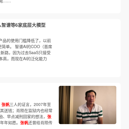
电……
入智谱等6家底层大模型
让产品的使用门槛降低了，以前
简单。 智谱AI的COO（首席
走新路，因为过去SaaS只接受
本高，而现在AI的泛化能力
、
张帆
三人的证言，2007年至
其送钱；肖陨在监狱内也经常
励、早点减刑回家的想法，
张
实年年如愿。
张帆
还曾给肖陨传