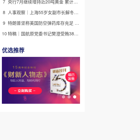
7
央行7月继续增持近20吨黄金 累计储备超过7600万盎司
8
人事观察｜上海55岁女副市长解冬进京 候任中国侨联副主席
9
特朗普坚称美国防空弹药库存充足 但不会向乌克兰提供更多
10
特稿｜国航原党委书记樊澄受贿3847万元二审待宣判 否认大多数指控
优选推荐