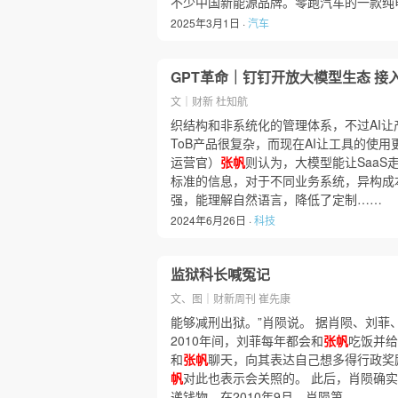
不少中国新能源品牌。零跑汽车的一款纯
2025年3月1日 ·
汽车
GPT革命｜钉钉开放大模型生态 接
文｜财新 杜知航
织结构和非系统化的管理体系，不过AI
ToB产品很复杂，而现在AI让工具的使用更
运营官）
张帆
则认为，大模型能让SaaS
标准的信息，对于不同业务系统，异构成
强，能理解自然语言，降低了定制……
2024年6月26日 ·
科技
监狱科长喊冤记
文、图｜财新周刊 崔先康
能够减刑出狱。”肖陨说。 据肖陨、刘菲
2010年间，刘菲每年都会和
张帆
吃饭并给
和
张帆
聊天，向其表达自己想多得行政奖
帆
对此也表示会关照的。 此后，肖陨确
递钱物，在2010年9月，肖陨第……