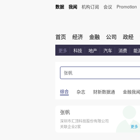
数据
我闻
机构订阅
会议
Promotion
首页
经济
金融
公司
政经
更多
科技
地产
汽车
消费
能
综合
杂志
财新数据通
金融我
张帆
深圳市汇顶科技股份有限公司
关联企业2家
更多