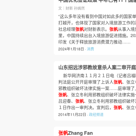
文｜财新 孙嫣然
“这么多年没有看到中国对如此多的国家
打越开，也体现了国家对入境旅游工作的
社总经理
张帆
对财新表示。
张帆
从事入境
里，中国持续出台入境旅游促进措施。202
印发《关于释放旅游消费潜力推动……
2024年1月18日 ·
消费
山东招远涉邪教故意杀人案二审开庭
新华网济南１１月２１日电（记者吕福
判法庭公开开庭审理了上诉人
张帆
、张立
邪教组织破坏法律实施一案……庭审理了
张帆
、张立冬利用邪教组织破坏法律实施
吕迎春、
张帆
、张立冬利用邪教组织破坏
１日作出一审判决。宣判后，
张帆
、张立
2014年11月22日 ·
政经频道
张帆
Zhang Fan