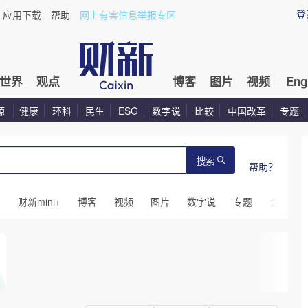
登
应用下载
帮助
网上有害信息举报专区
世界
观点
博客
图片
视频
Eng
源
健康
环科
民生
ESG
数字说
比较
中国改革
专题
搜索
帮助？
闻
财新mini+
博客
视频
图片
数字说
专题
会议