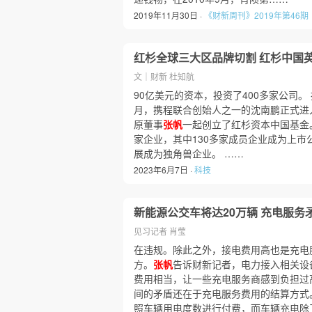
2019年11月30日 ·
《财新周刊》2019年第46期
红杉全球三大区品牌切割 红杉中国
文｜财新 杜知航
90亿美元的资本，投资了400多家公司。 携
月，携程联合创始人之一的沈南鹏正式进
原董事
张帆
一起创立了红杉资本中国基金。
家企业，其中130多家成员企业成为上市
展成为独角兽企业。 ……
2023年6月7日 ·
科技
新能源公交车将达20万辆 充电服务
见习记者 肖莹
在违规。除此之外，接电费用高也是充电
方。
张帆
告诉财新记者，电力接入相关设
费用相当，让一些充电服务商感到负担过
间的矛盾还在于充电服务费用的结算方式
照车辆用电度数进行付费，而车辆充电除