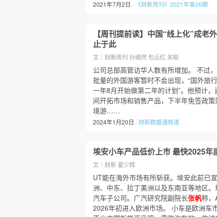
2021年7月2日 ·
《财新周刊》2021年第26期
【周刊提前读】中国“线上化”成老外
止于此
文｜财新周刊 孙嫣然 包云红 关聪
公司总部高管访华人数有所增加。 不过，
批量的外国游客暂时不会出现，“国外旅
一年8月开始做第二年的计划”。他预计
间开拓市场和销售产品，下半年免签政策
境游……
2024年1月20日 ·
财新数据通频道
埃安小车产品低价上市 最快2025
文｜财新 翟少辉
UT能在海外市场有所斩获。埃安此前已宣布
洲、中东、拉丁美洲以及东南亚等地区。
汽车子公司。广汽研究院副院长
张帆
称，
2026年初进入欧洲市场。 小车是欧洲