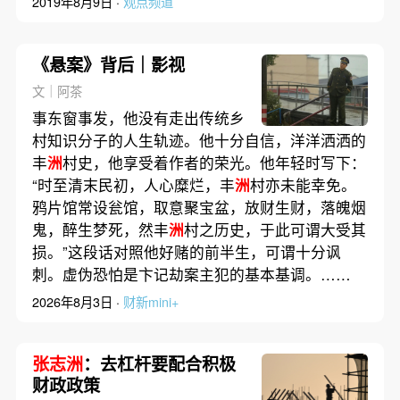
2019年8月9日 ·
观点频道
《悬案》背后｜影视
文｜阿茶
事东窗事发，他没有走出传统乡
村知识分子的人生轨迹。他十分自信，洋洋洒洒的
丰
洲
村史，他享受着作者的荣光。他年轻时写下：
“时至清末民初，人心糜烂，丰
洲
村亦未能幸免。
鸦片馆常设瓮馆，取意聚宝盆，放财生财，落魄烟
鬼，醉生梦死，然丰
洲
村之历史，于此可谓大受其
损。”这段话对照他好赌的前半生，可谓十分讽
刺。虚伪恐怕是卞记劫案主犯的基本基调。……
2026年8月3日 ·
财新mini+
张志洲
：去杠杆要配合积极
财政政策