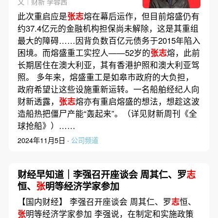
文｜财新 李蓉茜
此次重启应是
张志
熔在幕后运作，但目前熔盛仍有
约37.4亿元的金融机构担保尚未解除，这是其重组
最大的障碍……因背负数百亿元债务于2015年陷入
困境。而熔盛重工实控人——52岁的
张志
熔，此前
长期居住在澳大利亚，其有香港护照和澳大利亚驾
照。 多年来，熔盛重工是如皋市政府的大负担，
政府希望让这些设施重新运转。一名船舶经纪人向
财新透露，
张志
熔亦有重启熔盛的想法，想趁这波
造船热把僵尸产能“轰起来”。（详见财新周刊《全
球抢船》）……
2024年11月5日 ·
公司频道
财经早知道｜李强召开座谈会 周其仁、罗
志
恒、
张
明等经济学家参加
【国内财经】 李强召开座谈会 周其仁、罗
志
恒、
张
明等经济学家参加 李强说，在制定和实施政策