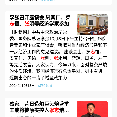
李强召开座谈会 周其仁、罗
志
恒、
张
明等经济学家参加
【财新网】中共中央政治局常
委、国务院总理李强10月8日下午主持召开经济形
势专家和企业家座谈会，听取对当前经济形势和下
一步经济工作的意见建议。 座谈会上，罗
志
恒、
周其仁、黄瑜、
张
明、
张
水利、游玮、周勇、左丁
等先后发言。大家认为，今年以来，面对复杂严峻
的外部环境，我国经济运行总体平稳、稳中有进。
近期出台的一揽子增量政策力……
2024年10月8日 ·
政经频道
独家｜昔日造船巨头熔盛重
工或将被原实控人
张志
熔重
启