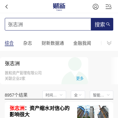
搜索
综合
杂志
财新数据通
金融我闻
财新mini
张志洲
敦和资产管理有限公司
关联企业2家
更多
8957个结果
时间不限
全文
智能排序
张志洲
：资产缩水对信心的
影响很大