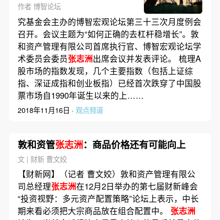
作者 博智论坛
究基金会主办的博智宏观论坛第三十三次月度例会
召开。会议主题为“如何正确的去杠杆稳增长”。敦
和资产管理有限公司首席执行官、博智宏观论坛学
术委员会委员
张志洲
出席会议并发表评论。 梳理A
股市场的指数发现，几个主要指数（包括上证综
指、深证成指和创业板指）已经首次跌穿了中国股
票市场自1990年诞生以来的上……
2018年11月16日 ·
观点频道
敦和资管
张志洲
：商品价格还有可能向上
文 | 财新 曹文姣
【财新网】（记者 曹文姣）敦和资产管理有限公
司总经理
张志洲
在12月2日举办的第七届财新峰会
“投资视野：多元资产配置策略”论坛上表示，中长
期来看必须把大宗商品放在组合配置中。
张志洲