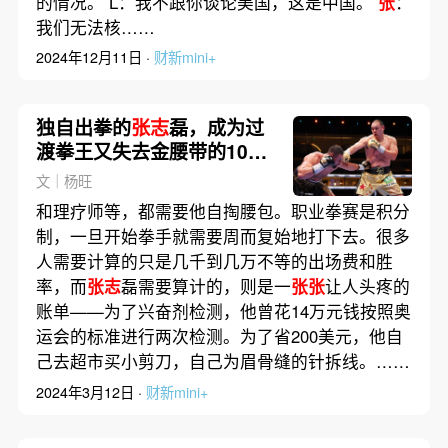
的情况。 L：我不跟你谈论美国，这是中国。
张
：
我们无法核……
2024年12月11日 ·
财新mini+
独自出拳的
张志
磊，成为过
渡拳王又失去金腰带的10年
｜体坛
文｜杨旺
和理疗师等，都需要他自掏腰包。职业拳赛是积分
制，一旦开始拳手就需要周而复始地打下去。很多
人需要计算的只是几千到几万不等的出场费和胜
率，而
张志
磊需要算计的，则是一
张张
让人头疼的
账单——为了兴奋剂检测，他曾花14万元钱按照奥
运会的标准进行两次检测。为了省200美元，他自
己去超市买小剪刀，自己为眉骨缝的针拆线。……
2024年3月12日 ·
财新mini+