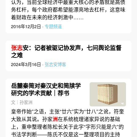
认为，当前全球经济中最重大核心的矛盾就是高债
务杠杆，每个政府都希望能漂亮地去杠杆，这意味
着财政在未来的经济刺激中……
2016年12月2日 ·
专题频道
张志
安：记者被驱记协发声，七问舆论监督
之难
2024年3月16日 ·
张志安博客
岳麓秦简对秦汉史和简牍学
研究的学术贡献｜荐书
文｜孙家洲
皇帝作始”之语，主张“廿六”实为“廿八”之讹，符奎
大致从其说。孙家
洲
在系统梳理诸家异说的基础
上，重申整理者陈松长关于此字“字形只能是六”的
书法学判断——陈氏不仅是这一整理项目的主持