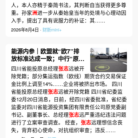
人，本人亦精于秦简书法，其判断自当获得更多尊
重。孙家
洲
进一步从秦始皇当年的处境与心理动因
入手，提出了具有说服力的补证：其……
2026年8月4日 ·
财新mini+
能源内参｜欧盟就“欧7”排
放标准达成一致；中行“原油
宝”第一案始末披露
四川省能投原总经理
张志
远被开
除党籍；部分集运指数（欧线）期货合约交易保证
金比例上调至14%……企业将被挤出市场。 四川
省能投原总经理
张志
远被开除党籍 四川省纪委监
委12月20日消息，日前，经四川省委批准，省纪委
监委对四川省能源投资集团有限责任公司原党委副
书记、副董事长、总经理
张志
远严重违纪违法问题
进行了立案审查调查。 经查，
张志
远理想信念丧
失，背弃初心使命，对抗组织审查；违反……