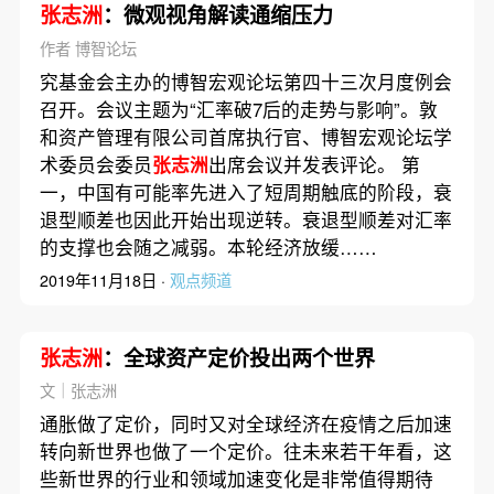
张志洲
：微观视角解读通缩压力
作者 博智论坛
究基金会主办的博智宏观论坛第四十三次月度例会
召开。会议主题为“汇率破7后的走势与影响”。敦
和资产管理有限公司首席执行官、博智宏观论坛学
术委员会委员
张志洲
出席会议并发表评论。 第
一，中国有可能率先进入了短周期触底的阶段，衰
退型顺差也因此开始出现逆转。衰退型顺差对汇率
的支撑也会随之减弱。本轮经济放缓……
2019年11月18日 ·
观点频道
张志洲
：全球资产定价投出两个世界
文｜张志洲
通胀做了定价，同时又对全球经济在疫情之后加速
转向新世界也做了一个定价。往未来若干年看，这
些新世界的行业和领域加速变化是非常值得期待