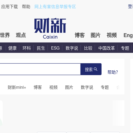
登
应用下载
帮助
网上有害信息举报专区
世界
观点
博客
图片
视频
Eng
源
健康
环科
民生
ESG
数字说
比较
中国改革
专题
搜索
帮助？
闻
财新mini+
博客
视频
图片
数字说
专题
会议