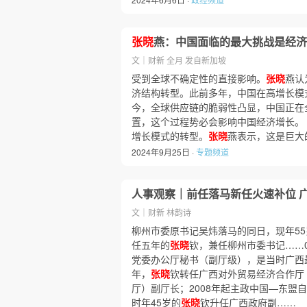
张晓
燕：中国面临的最大挑战是经济
文｜财新 全月 发自新加坡
受到全球不确定性的直接影响。
张晓
燕认
济结构转型。此前多年，中国在高增长模
今，全球供应链的脆弱性凸显，中国正在
置，这个过程势必会影响中国经济增长。
增长模式的转型。
张晓
燕表示，这是巨大
2024年9月25日 ·
专题频道
人事观察｜前任落马新任火速补位 广
文｜财新 林韵诗
柳州市委原书记吴炜落马的同日，现年5
任五年的
张晓
钦，兼任柳州市委书记……0
党委办公厅秘书（副厅级），是当时广西最
年，
张晓
钦转任广西对外贸易经济合作厅（
厅）副厅长；2008年起主政中国—东盟
时年45岁的
张晓
钦升任广西政府副……