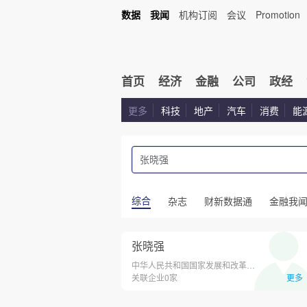
数据
我闻
机构订阅
会议
Promotion
首页
经济
金融
公司
政经
更多
科技
地产
汽车
消费
能
综合
杂志
财新数据通
金融我
张晓强
中华人民共和国国家发展和改革委员会
关联企业0家
更多