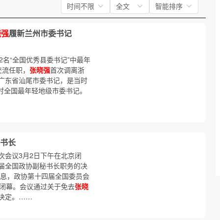
时间不限
全文
智能排序
晓强
履新兰州市委书记
2名“全国优秀县委书记”中最年
交流任职，
张晓强
首次调离浙
广东省汕尾市委书记，是当时
当时全国最年轻地级市委书记。
书长
次会议3月2日下午在北京闭
届全国政协副秘书长职务的决
消息，政协第十四届全国委员会
京闭幕。会议通过关于免去
张晓
决定。……