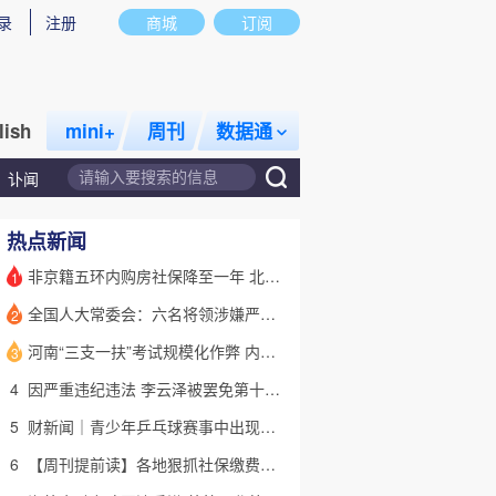
录
注册
商城
订阅
lish
mini+
周刊
数据通
讣闻
热点新闻
非京籍五环内购房社保降至一年 北京市公积金最高可贷340万元
1
全国人大常委会：六名将领涉嫌严重违纪违法 被罢免全国人大代表
2
话题
特别呈现
私房课
河南“三支一扶”考试规模化作弊 内外勾结提前获取试卷
3
4
因严重违纪违法 李云泽被罢免第十四届全国人大代表职务
5
财新闻｜青少年乒乓球赛事中出现严重赛风赛纪问题，乒协发文
6
【周刊提前读】各地狠抓社保缴费基数 合规与企业减负如何平衡？