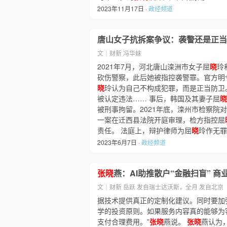
2023年11月17日 ·
政经频道
唐山女子抗拆案争议：袭警还是正当
文｜财新 冯华妹
2021年7月，河北唐山滦洲市女子屈
晓
玲
砍伤警察，此后她被指控袭警罪。官方明
晓
玲认为自己不构成犯罪，而是正当防卫
被认定违法…… 事后，韩国及其妻子屈
晓
被刑事拘留。2021年底，滦州市检察院对
一案在迁西县法院开庭审理，检方指控屈
责任。 法庭上，辩护律师为屈
晓
玲作无罪
2023年6月7日 ·
政经频道
张晓
燕：AI助推散户“金融扫盲” 商
文｜财新 岳跃 发自瑞士达沃斯，全月 发自北京
据技术提供真正的定制化建议。同时要加
学的投资原则。如果服务内容真的能够为
支付合理费用。”
张晓
燕说。
张晓
燕认为