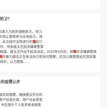
防卫？
和家人为抵抗强制拆迁，持刀
令禁止警察参与征地拆迁，屈
。此次绕开法院进行的
强
拆已
玲、母亲戚玉芝因涉嫌袭警罪
韩国、戚玉芝作出不起诉决定。2023年5月初，屈
晓
玲涉嫌袭警罪
晓
玲暴力袭击正在依法执行职务的警察，应当以袭警罪追究其刑事
辩护，认为警察……
业利益需让步
强风控建模，确保建议符合科
客户创造价值，用户也会愿意
，AI在提升个人投资者金融素