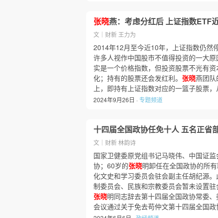
张晓
燕：考虑分红后 上证指数ETF
文｜财新 王力为
2014年12月至今近10年，上证指数仍然
许多人视作中国股市不值得投资的一大原
实是一个价格指数，但投资股票不光有资
化；持有的股票还会发红利。
张晓
燕团队
上，即持有上证指数对应的一篮子股票，从
2024年9月26日 ·
专题频道
十四届全国政协任免十人 五名正省
文｜财新 林韵诗
国家卫健委原党组书记马晓伟、中国证监
协；60岁的
张晓
明卸任在全国政协的所有
化文史和学习委员会驻会副主任胡纪源。
制委员会、民族和宗教委员会暂未设置驻
张晓
明同志辞去第十四届全国政协常委、
会议通过关于免去苟仲文第十四届全国政
2024年6月6日 ·
政经频道