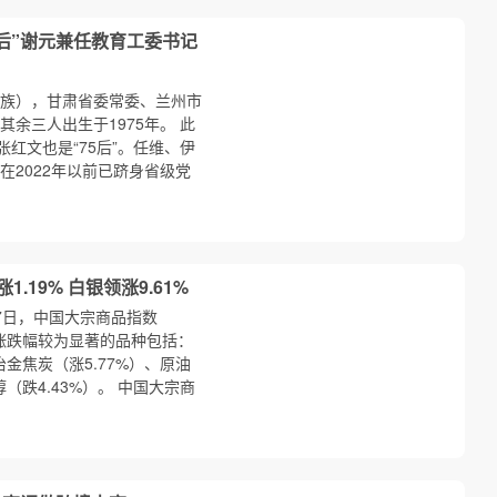
后”谢元兼任教育工委书记
尔族），甘肃省委常委、兰州市
其余三人出生于1975年。 此
红文也是“75后”。任维、伊
在2022年以前已跻身省级党
.19% 白银领涨9.61%
月7日，中国大宗商品指数
本周涨跌幅较为显著的品种包括：
冶金焦炭（涨5.77%）、原油
醇（跌4.43%）。 中国大宗商