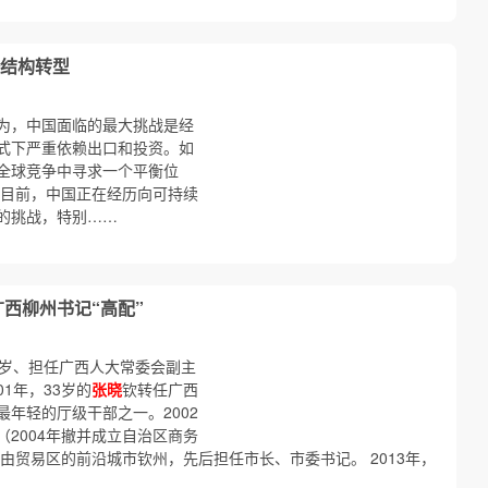
结构转型
为，中国面临的最大挑战是经
式下严重依赖出口和投资。如
全球竞争中寻求一个平衡位
 目前，中国正在经历向可持续
的挑战，特别……
西柳州书记“高配”
5岁、担任广西人大常委会副主
1年，33岁的
张晓
钦转任广西
年轻的厅级干部之一。2002
2004年撤并成立自治区商务
自由贸易区的前沿城市钦州，先后担任市长、市委书记。 2013年，