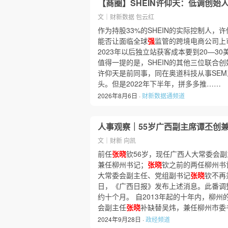
【商圈】SHEIN许仰天：低调创始
文｜财新数据 包云红
作为持股33%的SHEIN的实际控制人，
能否让面临全球
强
监管的跨境电商公司上
2023年以后独立站获客成本要到20—30美
值得一提的是，SHEIN的其他三位联合
许仰天是前同事，同在奥道科技从事SEM工
头。但是2022年下半年，拼多多推……
2026年8月6日 ·
财新数据通频道
人事观察｜55岁广西副主席谭丕创
文｜财新 向凯
前任
张晓
钦56岁，现任广西人大常委会
兼任柳州书记；
张晓
钦之前的两任柳州书
大常委会副主任、党组副书记
张晓
钦不再
日，《广西日报》发布上述消息。此番调
约十个月。 自2013年起的十年内，柳州
会副主任
张晓
补缺替吴炜，兼任柳州市委
2024年9月28日 ·
政经频道