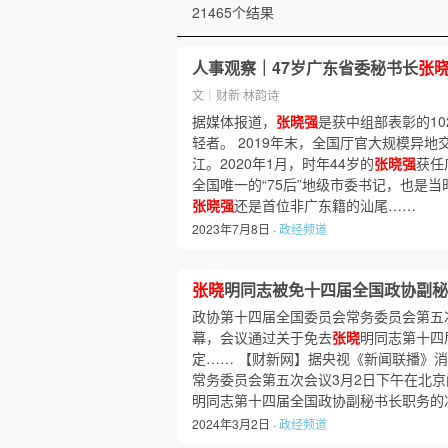
21465个结果
人事观察｜47岁广东省委秘书长
张
文｜财新 林韵诗
据媒体报道，
张晓强
是获中组部表彰的10
轻者。 2019年末，全国厅官大规模异地
江。2020年1月，时年44岁的
张晓强
获任
全国唯一的“75后”地级市委书记，也是
张晓强
还是首位非广东籍的汕尾……
2023年7月8日 ·
政经频道
张晓
明同志被免十四届全国政协副秘
政协第十四届全国委员会常务委员会第五
幕，会议通过关于免去
张晓
明同志第十四
定…… 【财新网】据央视《新闻联播》
常务委员会第五次会议3月2日下午在北
明同志第十四届全国政协副秘书长职务的
2024年3月2日 ·
政经频道