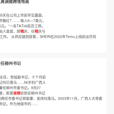
人高调做跨境电商
许仰天在公司上市前罕见露面，
市飘红？……每人6—7美元，
元。”一名TikTok前员工称。
创始人苗苗、顾
晓
庆、任
晓
庆与
作。 从供应链到获客，SHEIN在2022年Temu上线前出尽风
兼任柳州书记
副主任、党组副书记，十个月前
记均已落马……56岁的广西人
兼任柳州市委书记。9月27
整，距离
张晓
钦担任柳州书记
的两任市委书记郑俊康、吴炜均落马。2023年11月，广西人大常委
书记。作为地级市的……