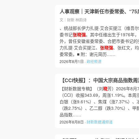
人事观察｜天津新任市委常委、“75
文｜财新 林韵诗
、统战部长伊力扎提·艾合买提江（维吾
委书记
张晓强
。其中任维出生于1976年，
外，曾任安徽省委常委、合肥市委书记的张
力扎提·艾合买提江、
张晓强
、张红文，均
委常委。■ 附：谢元简历……
2026年8月1日 ·
政经频道
【CCI快报】：中国大宗商品指数周涨1
【财新数据专稿】（刘
晓
芳）2026年8
（CCI）收报343.69，周涨1.19%。
白银（涨9.61%）、焦煤（涨7.37%）、
（跌2.75%）、乙二醇（跌3.70%）、甲
品指数……
2026年8月8日 ·
财新数据通频道