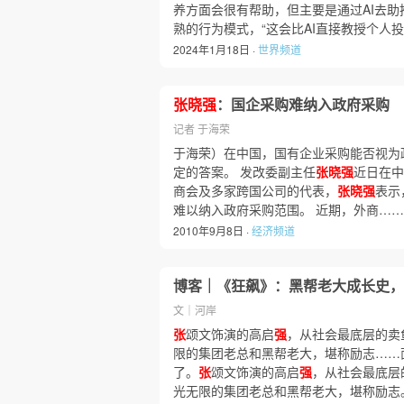
养方面会很有帮助，但主要是通过AI去助推
熟的行为模式，“这会比AI直接教授个人
2024年1月18日 ·
世界频道
张晓强
：国企采购难纳入政府采购
记者 于海荣
于海荣）在中国，国有企业采购能否视为
定的答案。 发改委副主任
张晓强
近日在中
商会及多家跨国公司的代表，
张晓强
表示
难以纳入政府采购范围。 近期，外商……
2010年9月8日 ·
经济频道
博客｜《狂飙》：黑帮老大成长史，
文｜河岸
张
颂文饰演的高启
强
，从社会最底层的卖
限的集团老总和黑帮老大，堪称励志……
了。
张
颂文饰演的高启
强
，从社会最底层
光无限的集团老总和黑帮老大，堪称励志