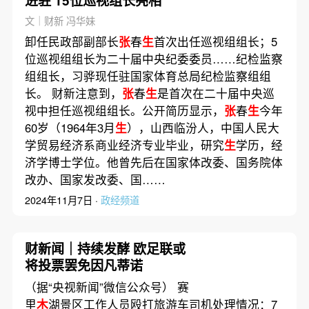
进驻 15位巡视组长亮相
文｜财新 冯华妹
卸任民政部副部长
张
春
生
首次出任巡视组组长；5
位巡视组组长为二十届中央纪委委员……纪检监察
组组长，习骅现任驻国家体育总局纪检监察组组
长。 财新注意到，
张
春
生
是首次在二十届中央巡
视中担任巡视组组长。公开简历显示，
张
春
生
今年
60岁（1964年3月
生
），山西临汾人，中国人民大
学贸易经济系商业经济专业毕业，研究
生
学历，经
济学博士学位。他曾先后在国家体改委、国务院体
改办、国家发改委、国……
2024年11月7日 ·
政经频道
财新闻｜持续发酵 欧足联或
将投票罢免因凡蒂诺
（据“央视新闻”微信公众号） 赛
里
木
湖景区工作人员殴打旅游车司机处理情况：7