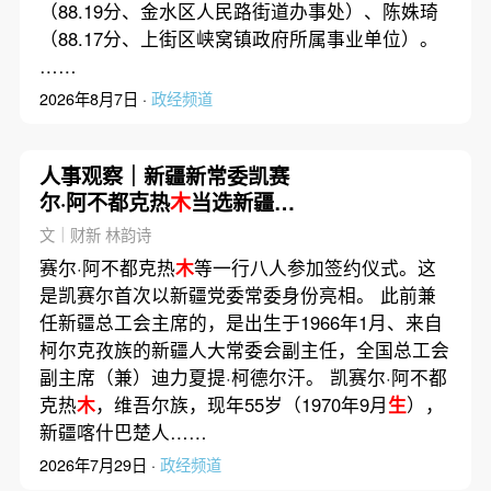
（88.19分、金水区人民路街道办事处）、陈姝琦
（88.17分、上街区峡窝镇政府所属事业单位）。
……
2026年8月7日 ·
政经频道
人事观察｜新疆新常委凯赛
尔·阿不都克热
木
当选新疆总
工会主席
文｜财新 林韵诗
赛尔·阿不都克热
木
等一行八人参加签约仪式。这
是凯赛尔首次以新疆党委常委身份亮相。 此前兼
任新疆总工会主席的，是出生于1966年1月、来自
柯尔克孜族的新疆人大常委会副主任，全国总工会
副主席（兼）迪力夏提·柯德尔汗。 凯赛尔·阿不都
克热
木
，维吾尔族，现年55岁（1970年9月
生
），
新疆喀什巴楚人……
2026年7月29日 ·
政经频道