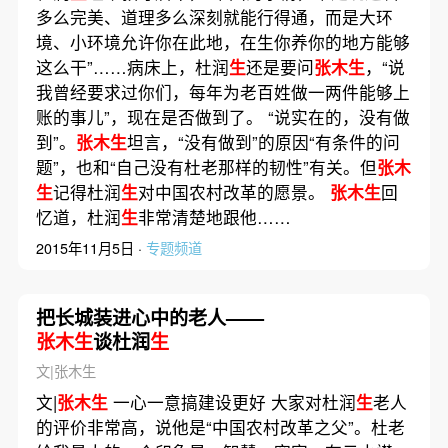
多么完美、道理多么深刻就能行得通，而是大环
境、小环境允许你在此地，在生你养你的地方能够
这么干”……病床上，杜润
生
还是要问
张木生
，“说
我曾经要求过你们，每年为老百姓做一两件能够上
账的事儿”，现在是否做到了。 “说实在的，没有做
到”。
张木生
坦言，“没有做到”的原因“有条件的问
题”，也和“自己没有杜老那样的韧性”有关。但
张木
生
记得杜润
生
对中国农村改革的愿景。
张木生
回
忆道，杜润
生
非常清楚地跟他……
2015年11月5日 ·
专题频道
把长城装进心中的老人——
张木生
谈杜润
生
文|张木生
文|
张木生
一心一意搞建设更好 大家对杜润
生
老人
的评价非常高，说他是“中国农村改革之父”。杜老