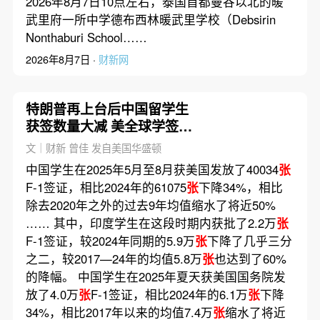
2026年8月7日10点左右，泰国首都曼谷以北的暖
武里府一所中学德布西林暖武里学校（Debsirin
Nonthaburi School……
2026年8月7日 ·
财新网
特朗普再上台后中国留学生
获签数量大减 美全球学签拒
签率达十年最高(含视频)
文｜财新 曾佳 发自美国华盛顿
中国学生在2025年5月至8月获美国发放了40034
张
F-1签证，相比2024年的61075
张
下降34%，相比
除去2020年之外的过去9年均值缩水了将近50%
…… 其中，印度学生在这段时期内获批了2.2万
张
F-1签证，较2024年同期的5.9万
张
下降了几乎三分
之二，较2017—24年的均值5.8万
张
也达到了60%
的降幅。 中国学生在2025年夏天获美国国务院发
放了4.0万
张
F-1签证，相比2024年的6.1万
张
下降
34%，相比2017年以来的均值7.4万
张
缩水了将近