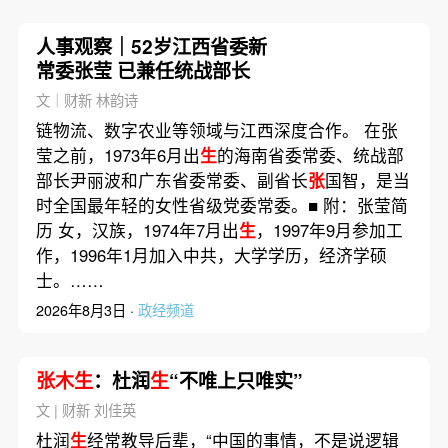
人事观察｜52岁江西省委新
常委张莹 已兼任统战部长
文｜财新 林韵诗
链物流、数字农业等领域与江西深度合作。 在张
莹之前，1973年6月出
生
的海南省委常委、统战部
部长尹丽波和广东省委常委、副省长
张
国智，是当
时全国最年轻的女性省级党委常委。■ 附：张莹简
历 女，汉族，1974年7月出
生
，1997年9月参加工
作，1996年1月加入中共，大学学历，经济学硕
士。……
2026年8月3日 ·
政经频道
张木生
：杜润
生
“不唯上只唯实”
文 | 财新 刘佳英
杜润
生
经常教导后辈，“中国的事情，不是说逻辑