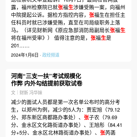
露，福州检察院已就
张
福
生
涉嫌受贿一案，向福州
中院提起公诉。据检方指控内容，
张
福生在担任主
任科员时就已涉嫌受贿，直至在司局级职务上落
马。（详见财新网《原应急部消防局副局长
张
福
生
将在福州受审》） 值得注意的是，
张
福
生
是
201……
2024年1月6日 ·
政经频道
河南“三支一扶”考试规模化
作弊 内外勾结提前获取试卷
文｜财新 冯华妹
减少的面试人员都是第一次名单公布时的高分考
生，以郑州为例，减少的5人为：贾宏旭（79.12
分、郑东新区商都路办事处）、
张
子农（79.69
分、金水区文化路街道办事处）、王旭彤（84.41
分+5分、金水区北林路街道办事处）、
张
芮菡