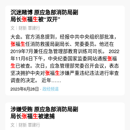
沉迷赌博 原应急部消防局副
局长
张
福
生
被“双开”
文｜财新 覃建行
大会。官方消息提到，经报中共中央组织部批准，
张
福
生
任消防救援局副局长、党委委员。他还在
2019年7月兼任应急管理部教育训练司司长。 2022
年11月6日下午，中央纪委国家监委网站通报
张
福
生
已被查。次日，应急管理部党委召开会议，表态
坚决拥护中央对
张
福
生
涉嫌严重违纪违法进行审查
调查的决定。 近年……
2023年6月28日 ·
政经频道
涉嫌受贿 原应急部消防局副
局长
张
福
生
被逮捕
文｜财新 覃建行