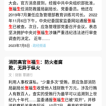
大会。官方消息提到，经报中共中央组织部批准，
张
福
生
任消防救援局副局长、党委委员。他还在
2019年7月兼任应急管理部教育训练司司长。 2022
年11月6日下午，中央纪委国家监委网站通报
张
福
生
已被查。次日，应急管理部党委召开会议，表态
坚决拥护中央对
张
福
生
涉嫌严重违纪违法进行审查
调查的决定。 近年……
2023年7月5日 ·
政经频道
消防高官
张
福
生
：防火者腐
败，无异于纵火
文｜财新 覃建行
利用人事权谋私，“少量多次”受贿，原应急部消防
局副局长
张
福
生
收受他人钱财数千万元，涉及行贿
人有数百人，查实的受贿行为最早可以追溯到上世
纪九十年代……监委通报
张
福
生
已被“双开”，并移
送检察机关审查起诉。10月7日，最高检官网披