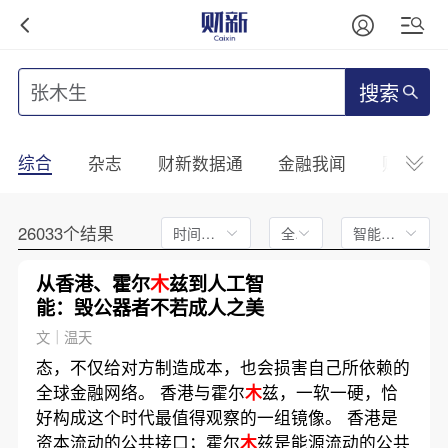
搜索
综合
杂志
财新数据通
金融我闻
财新mini
26033个结果
时间不限
全文
智能排序
从香港、霍尔
木
兹到人工智
能：毁公器者不若成人之美
文｜温天
态，不仅给对方制造成本，也会损害自己所依赖的
全球金融网络。 香港与霍尔
木
兹，一软一硬，恰
好构成这个时代最值得观察的一组镜像。 香港是
资本流动的公共接口；霍尔
木
兹是能源流动的公共