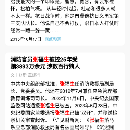
给我最大的一个印象是，智慧，宽容，有云水襟
怀，松柏气概。 从年轻时代起，杜老和很多人就
不太一样。抗日战争时，他是晋冀豫抗日义勇军第
三支队队长。他说自己不会打仗，跟日本人打仗时
经常一跑一躲一藏……
2015年10月17日 ·
观点频道
消防官员
张
福
生
被控25年受
贿3893万余元 涉数百行贿人
文｜财新 覃建行
中共中央组织部批准，
张
福
生
任消防救援局副局
长、党委委员。他还在2019年7月兼任应急管理部
教育训练司司长。 2022年11月6日，中央纪委国家
监委网站通报
张
福
生
已被查。2023年6月28日，中
央纪委国家监委通报
张
福
生
已被“双开”，并移送检
察机关审查起诉。（详见财新网：《
张
福
生
落马
系应急部消防救援局首名被查局领导》《沉迷赌