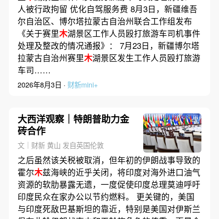
人被行政拘留 优化自驾服务费 8月3日，新疆维吾
尔自治区、博尔塔拉蒙古自治州联合工作组发布
《关于赛里
木
湖景区工作人员殴打旅游车司机事件
处理及整改的情况通报》： 7月23日，新疆博尔塔
拉蒙古自治州赛里
木
湖景区发生工作人员殴打旅游
车司……
2026年8月3日 ·
财新mini+
大西洋观察｜特朗普助力金
砖合作
文｜财新 黄山 发自英国伦敦
之后虽然该关税被取消，但年初的伊朗战事导致的
霍尔
木
兹海峡的近乎关闭，将印度对海外进口油气
资源的软肋暴露无遗，一度促使印度总理莫迪呼吁
印度民众在家办公以节约燃料。 更关键的，美国
与印度死敌巴基斯坦的靠近，特别是美国对伊斯兰