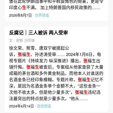
堡在此轮伊朗战事中和平斡旋角色的倚重，更是令
印度心
生
不满。 加上特朗普国内移民政策的……
2026年8月7日 ·
世界频道
反腐记｜三人被诉 两人受审
文｜财新 冯华妹
徐文荣、熊雪、唐双宁被提起公
诉，
张
福
生
、孙述涛受审…… 2024年1月6日，电
视专题片《持续发力 纵深推进》播出，
张
福生出
镜忏悔。
张
福
生
被查后，专案组从他家查获了大量
成箱的茅台酒和多件黄金制品，而他本人对谁送的
名酒金条已经印象模糊。专题片称，
张
福
生
记忆不
深，是因为名酒金条单个金额不大，“这些金条一
次他不收太多，但是他少量多次”。
张
福
生
违纪违
法最突出的特点就是少量多次。“他从……
2024年4月14日 ·
政经频道