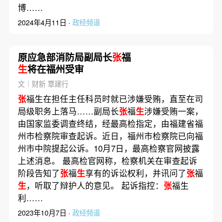
博……
2024年4月11日 ·
政经频道
原应急部消防局副局长
张
福
生
将在福州受审
文｜财新 覃建行
张
福生在担任主任科员时就已涉嫌受贿，直至在司
局级职务上落马……副局长
张
福
生
涉嫌受贿一案，
由国家监委调查终结，经最高检指定，由福建省福
州市检察院审查起诉。近日，福州市检察院已向福
州市中院提起公诉。10月7日，最高检察官网披露
上述消息。 最高检官网称，检察机关在审查起诉
阶段告知了
张
福
生
享有的诉讼权利，并讯问了
张
福
生
，听取了辩护人的意见。 起诉指控：
张
福生
利……
2023年10月7日 ·
政经频道