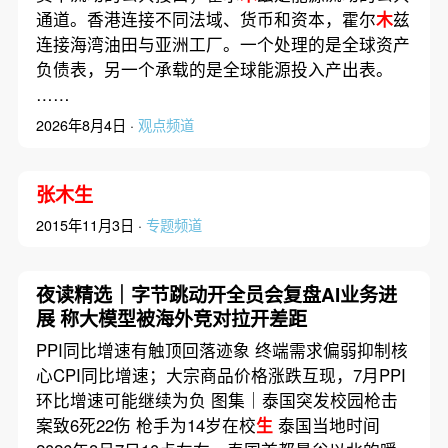
通道。香港连接不同法域、货币和资本，霍尔
木
兹
连接海湾油田与亚洲工厂。一个处理的是全球资产
负债表，另一个承载的是全球能源投入产出表。
……
2026年8月4日 ·
观点频道
张木生
2015年11月3日 ·
专题频道
夜读精选｜字节跳动开全员会复盘AI业务进
展 称大模型被海外竞对拉开差距
PPI同比增速有触顶回落迹象 终端需求偏弱抑制核
心CPI同比增速；大宗商品价格涨跌互现，7月PPI
环比增速可能继续为负 图集｜泰国突发校园枪击
案致6死22伤 枪手为14岁在校
生
泰国当地时间