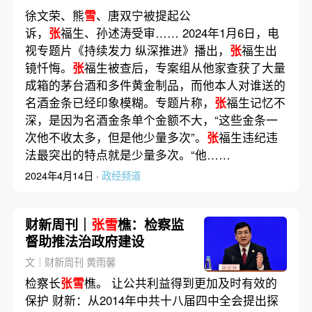
徐文荣、熊
雪
、唐双宁被提起公
诉，
张
福生、孙述涛受审…… 2024年1月6日，电
视专题片《持续发力 纵深推进》播出，
张
福生出
镜忏悔。
张
福生被查后，专案组从他家查获了大量
成箱的茅台酒和多件黄金制品，而他本人对谁送的
名酒金条已经印象模糊。专题片称，
张
福生记忆不
深，是因为名酒金条单个金额不大，“这些金条一
次他不收太多，但是他少量多次”。
张
福生违纪违
法最突出的特点就是少量多次。“他……
2024年4月14日 ·
政经频道
财新周刊｜
张雪
樵：检察监
督助推法治政府建设
文｜财新周刊 黄雨馨
检察长
张雪
樵。 让公共利益得到更加及时有效的
保护 财新：从2014年中共十八届四中全会提出探