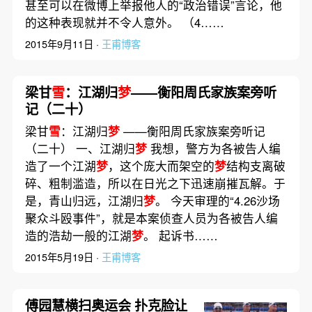
甚至可以在微博上举报他人的“政治错误”言论，他
的这种表现就并不令人意外。 （4……
2015年9月11日 ·
王甫博客
梁甘
雪
：江湖归
梦
——衡阳周氏家族案旁听
记（二十）
梁甘
雪
：江湖归
梦
——衡阳周氏家族案旁听记
（二十） 一、江湖归
梦
我想，警方为各被告人编
造了一个江湖
梦
，这个庞大而架空的
梦
结构支离破
碎、粗制滥造，所以在日光之下迅速崩摧瓦解。于
是，青山归远，江湖归
梦
。 今天审理的“4.26沙场
聚众斗殴事件”，就是本案侦查人员为各被告人编
造的浩劫一般的江湖
梦
。 起诉书……
2015年5月19日 ·
王甫博客
傅园慧横扫奥运会 扑克脸让