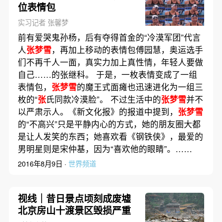
位表情包
实习记者 张馨梦
前有爱哭鬼孙杨，后有夺得首金的“冷漠军团”代言
人
张梦雪
，再加上移动的表情包傅园慧，奥运选手
们不再千人一面，真实力加上真性情，年轻人要做
自己……的张继科。 于是，一枚表情变成了一组
表情包，
张梦雪
的魔王式面瘫也迅速进化为一组三
枚的“
张
氏同款冷漠脸”。 不过生活中的
张梦雪
并不
以严肃示人。《新文化报》的报道中提到，
张梦雪
的“不高兴”只是平静内心的方式，她的朋友圈大都
是让人发笑的东西；她喜欢看《钢铁侠》，最爱的
男明星则是宋仲基，因为“喜欢他的眼睛”。……
2016年8月9日 ·
世界频道
视线｜昔日景点顷刻成废墟
北京房山十渡景区毁损严重