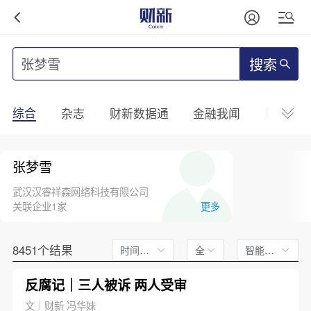
搜索
综合
杂志
财新数据通
金融我闻
财新mini
张梦雪
武汉汉睿祥森网络科技有限公司
关联企业1家
更多
8451个结果
时间不限
全文
智能排序
反腐记｜三人被诉 两人受审
文｜财新 冯华妹