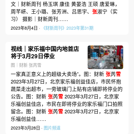
文｜财新周刊 杨玉琪 康佳 黄晏浩 王硕 唐爱琳，
周芊岍、王小璐、张芳洲、吕思宇、
张
淑宁（实
习） 摄影｜财新周刊……
2023年8月4日 ·
《财新周刊》2023年第31期
视线｜家乐福中国内地首店
将于3月29日停业
图｜财新 张芮雪
一家真正意义上的超级大卖场”。图：财新
张
芮
雪
2023年3月27日，北京家乐福创益佳店，市民怀抱
蔬菜走出超市，一旁玻璃门上贴有店铺即将停业的
公告。图：财新
张
芮
雪
2023年3月27日，北京家
乐福创益佳店，市民在即将停业的家乐福门口拍照
留念。图：财新
张
芮
雪
2023年3月27日，北京家
乐福创益佳……
2023年3月28日 ·
图片频道