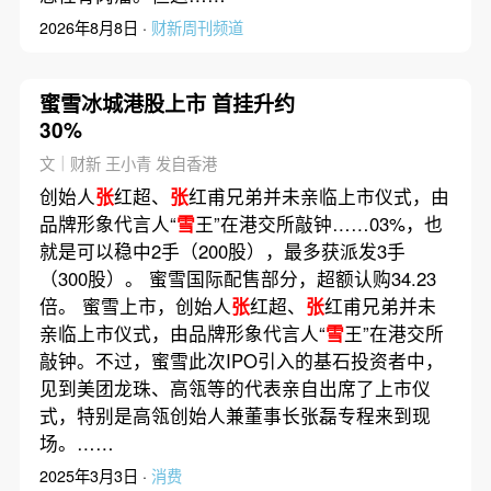
2026年8月8日 ·
财新周刊频道
蜜雪冰城港股上市 首挂升约
30%
文｜财新 王小青 发自香港
创始人
张
红超、
张
红甫兄弟并未亲临上市仪式，由
品牌形象代言人“
雪
王”在港交所敲钟……03%，也
就是可以稳中2手（200股），最多获派发3手
（300股）。 蜜雪国际配售部分，超额认购34.23
倍。 蜜雪上市，创始人
张
红超、
张
红甫兄弟并未
亲临上市仪式，由品牌形象代言人“
雪
王”在港交所
敲钟。不过，蜜雪此次IPO引入的基石投资者中，
见到美团龙珠、高瓴等的代表亲自出席了上市仪
式，特别是高瓴创始人兼董事长张磊专程来到现
场。……
2025年3月3日 ·
消费