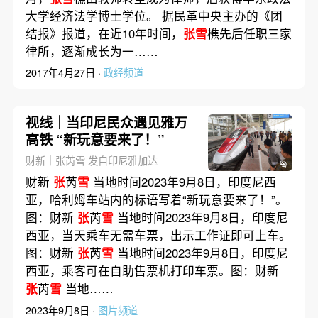
大学经济法学博士学位。 据民革中央主办的《团
结报》报道，在近10年时间，
张雪
樵先后任职三家
律所，逐渐成长为一……
2017年4月27日 ·
政经频道
视线｜当印尼民众遇见雅万
高铁 “新玩意要来了！”
财新｜张芮雪 发自印尼雅加达
财新
张
芮
雪
当地时间2023年9月8日，印度尼西
亚，哈利姆车站内的标语写着“新玩意要来了！”。
图：财新
张
芮
雪
当地时间2023年9月8日，印度尼
西亚，当天乘车无需车票，出示工作证即可上车。
图：财新
张
芮
雪
当地时间2023年9月8日，印度尼
西亚，乘客可在自助售票机打印车票。图：财新
张
芮
雪
当地……
2023年9月8日 ·
图片频道