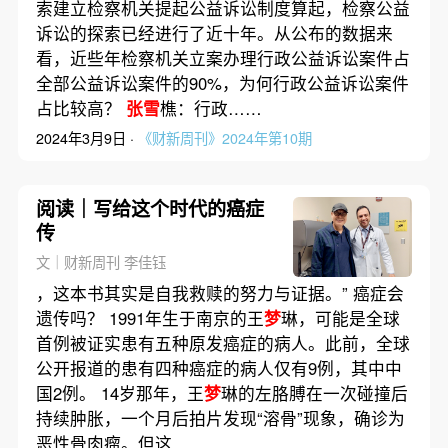
索建立检察机关提起公益诉讼制度算起，检察公益
诉讼的探索已经进行了近十年。从公布的数据来
看，近些年检察机关立案办理行政公益诉讼案件占
全部公益诉讼案件的90%，为何行政公益诉讼案件
占比较高？
张雪
樵：行政……
2024年3月9日 ·
《财新周刊》2024年第10期
阅读｜写给这个时代的癌症
传
文｜财新周刊 李佳钰
，这本书其实是自我救赎的努力与证据。” 癌症会
遗传吗？ 1991年生于南京的王
梦
琳，可能是全球
首例被证实患有五种原发癌症的病人。此前，全球
公开报道的患有四种癌症的病人仅有9例，其中中
国2例。 14岁那年，王
梦
琳的左胳膊在一次碰撞后
持续肿胀，一个月后拍片发现“溶骨”现象，确诊为
恶性骨肉瘤。但这……