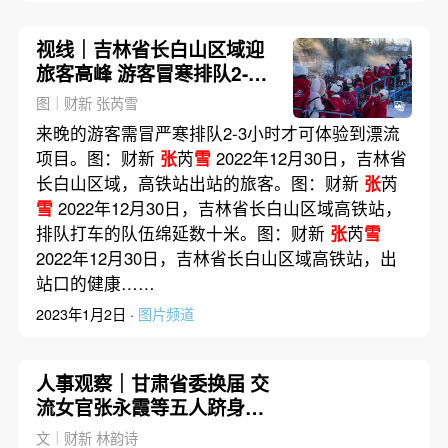
视线｜吉林省长白山区域迎
旅客高峰 游客冒寒排队2-3
小时体验漂流
图｜财新 张芮雪
来晚的游客需冒严寒排队2-3小时才可体验到漂流
项目。图：财新
张
芮
雪
2022年12月30日，吉林省
长白山区域，高铁站出站的旅客。图：财新
张
芮
雪
2022年12月30日，吉林省长白山区域高铁站，
排队打车的队伍绵延数十米。图：财新
张
芮
雪
2022年12月30日，吉林省长白山区域高铁站，出
站口的健康……
2023年1月2日 ·
图片频道
人事观察｜甘肃省委换届 交
流女官张永霞等五人跻身常
委
文｜财新 林韵诗