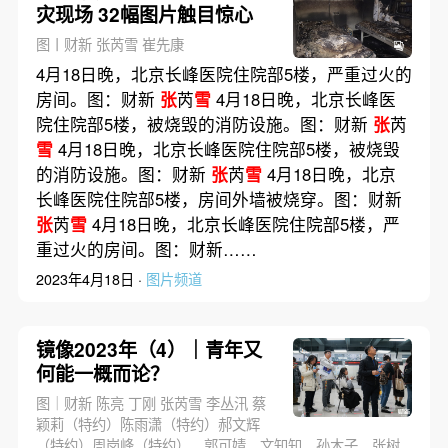
灾现场 32幅图片触目惊心
图丨财新 张芮雪 崔先康
4月18日晚，北京长峰医院住院部5楼，严重过火的
房间。图：财新
张
芮
雪
4月18日晚，北京长峰医
院住院部5楼，被烧毁的消防设施。图：财新
张
芮
雪
4月18日晚，北京长峰医院住院部5楼，被烧毁
的消防设施。图：财新
张
芮
雪
4月18日晚，北京
长峰医院住院部5楼，房间外墙被烧穿。图：财新
张
芮
雪
4月18日晚，北京长峰医院住院部5楼，严
重过火的房间。图：财新……
2023年4月18日 ·
图片频道
镜像2023年（4）｜青年又
何能一概而论？
图｜财新 陈亮 丁刚 张芮雪 李丛汛 蔡
颖莉（特约）陈雨潇（特约）郝文辉
（特约）周岗峰（特约），郭可婧、文知知、孙木子、张树