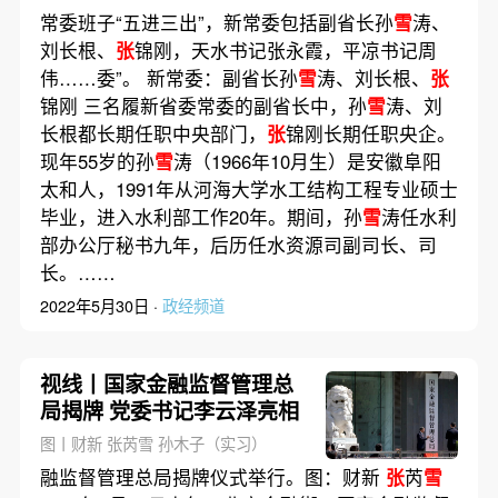
常委班子“五进三出”，新常委包括副省长孙
雪
涛、
刘长根、
张
锦刚，天水书记张永霞，平凉书记周
伟……委”。 新常委：副省长孙
雪
涛、刘长根、
张
锦刚 三名履新省委常委的副省长中，孙
雪
涛、刘
长根都长期任职中央部门，
张
锦刚长期任职央企。
现年55岁的孙
雪
涛（1966年10月生）是安徽阜阳
太和人，1991年从河海大学水工结构工程专业硕士
毕业，进入水利部工作20年。期间，孙
雪
涛任水利
部办公厅秘书九年，后历任水资源司副司长、司
长。……
2022年5月30日 ·
政经频道
视线丨国家金融监督管理总
局揭牌 党委书记李云泽亮相
图丨财新 张芮雪 孙木子（实习）
融监督管理总局揭牌仪式举行。图：财新
张
芮
雪