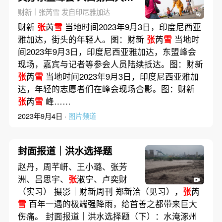
印尼的国际主场
财新｜张芮雪 发自印尼雅加达
财新
张
芮
雪
当地时间2023年9月3日，印度尼西亚
雅加达，街头的年轻人。图：财新
张
芮
雪
当地时
间2023年9月3日，印度尼西亚雅加达，东盟峰会
现场，嘉宾与记者等参会人员陆续抵达。图：财新
张
芮
雪
当地时间2023年9月3日，印度尼西亚雅加
达，年轻的志愿者们在峰会现场合影。图：财新
张
芮
雪
峰……
2023年9月4日 ·
图片频道
封面报道｜洪水选择题
赵丹，周芊岍、王小璐、张芳
洲、吕思宇、
张
淑宁、卢奕财
（实习） 摄影｜财新周刊 郑新洽（见习），
张
芮
雪
百年一遇的极端强降雨，给首善之都带来巨大
伤痛。 封面报道｜洪水选择题（下）：水淹涿州