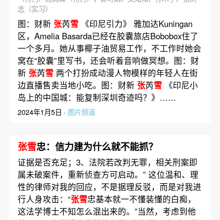
志（实习）
图：财新
张
芮
雪
《印尼引力》 雅加达Kuningan
区，Amelia Basarda已经在胶囊旅店Bobobox住了
一个多月。她从事椰子油贸易工作，不工作时她会
窝在“胶囊”里写书，还会听着音响做冥想。图：财
新
张
芮
雪
两个打扮成动漫人物模样的年轻人在街
边直播售卖当地小吃。图：财新
张
芮
雪
《印尼小
岛上的中国城：能复制深圳奇迹吗？》……
2024年1月5日 ·
图片频道
张雪
忠：信力建为什么就不能抓？
证据是否充足；3、法院若改判无罪，相关刑案即
属未破案件，重新侦查方可启动。” 这位温和、理
性的律师对我的回应，不是据理反驳，而是对我进
行人身攻击：“
张雪
忠基本就一不懂装懂的白痴，
这法学博士不知怎么混出来的。”当然，考虑到他