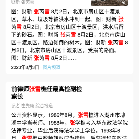
财新 张芮雪
图：财新
张
芮
雪
8月2日，北京市房山区十渡景
区，草木、垃圾等被洪水冲到一起。图：财新
张
芮
雪
8月2日，北京市房山区十渡景区，洪水后留
下的砂石。图：财新
张
芮
雪
8月2日，北京市房山
区十渡景区，路边倾倒的树木。图：财新
张
芮
雪
8
月2日，北京市房山区十渡景区，受损的路面。
图：财新
张
芮
雪
8月2日……
2023年8月3日 ·
图片频道
前律师
张雪
樵任最高检副检
察长
记者 崔先康 综合报道
公开资料显示，1986年8月，
张雪
樵进入湖州市埭
溪中学当老师。1988年，
张
学樵考入华东政法学院
法律专业，毕业后获得法学学士学位。1993年6
月，
张雪
樵由教师转型成为律师，后获得华东政法