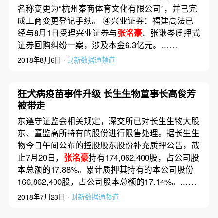
名称变更为“杭州秦商体育文化有限公司”，并已完
成工商变更登记手续。 ④兴业证券：福建高法已
经与8月1日受理兴业证券与
张洺豪
、张湫岑质押式
证券回购纠纷一案，涉及本金6.3亿元。……
2018年8月6日 ·
财新数据通频道
狂犬病疫苗事件升级 长生生物董事长高俊芳
被带走
东遵守证监会相关规定，深交所已对长生生物大股
东、董监高所持有的股份进行限售处理。据长生生
物今日午间公布的控股股东股份补充质押公告，截
止7月20日，
张洺豪
持有174,062,400股，占公司股
本总额的17.88%。累计质押其持有的本公司股份
166,862,400股，占公司股本总额的17.14%。……
2018年7月23日 ·
财新数据通频道