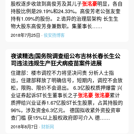
股权逐步收敛到高俊芳及其儿子
张洺豪
明显，各自
持股比例是29.19%和24.33%。高俊芳老公张友奎
持有1.09%的股份。 2.诡异的治理层架构 长生生
物大股东高俊芳身兼数职。集董事长……
2018年7月25日 ·
侯安扬博客
夜读精选|国务院调查组公布吉林长春长生公
司违法违规生产狂犬病疫苗案件进展
住建部：楼市调控不力将坚决问责 分析人士指
出，住建部释放了明确信号，短期内，调控不会放
松，限购、限价不会退出。 6.3亿股权质押爆雷 兴
业证券起诉ST长生董事长之子
张洺豪
张洺豪
累计
质押给兴业证券1.67亿股ST长生股票，占其持股的
96%，涉及资金6.3亿元。 德国拟收紧外资投资审
查门槛 获15%以上股权政府即可介入 德……
2018年8月7日 ·
财新网