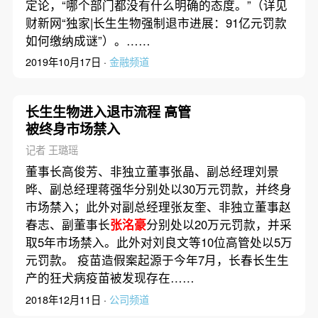
定论，“哪个部门都没有什么明确的态度。”（详见
财新网“独家|长生生物强制退市进展：91亿元罚款
如何缴纳成谜”）。……
2019年10月17日 ·
金融频道
长生生物进入退市流程 高管
被终身市场禁入
记者 王璐瑶
董事长高俊芳、非独立董事张晶、副总经理刘景
晔、副总经理蒋强华分别处以30万元罚款，并终身
市场禁入；此外对副总经理张友奎、非独立董事赵
春志、副董事长
张洺豪
分别处以20万元罚款，并采
取5年市场禁入。此外对刘良文等10位高管处以5万
元罚款。 疫苗造假案起源于今年7月，长春长生生
产的狂犬病疫苗被发现存在……
2018年12月11日 ·
公司频道