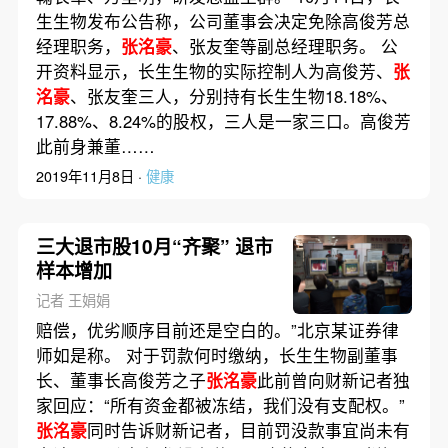
生生物发布公告称，公司董事会决定免除高俊芳总
经理职务，
张洺豪
、张友奎等副总经理职务。 公
开资料显示，长生生物的实际控制人为高俊芳、
张
洺豪
、张友奎三人，分别持有长生生物18.18%、
17.88%、8.24%的股权，三人是一家三口。高俊芳
此前身兼董……
2019年11月8日 ·
健康
三大退市股10月“齐聚” 退市
样本增加
记者 王娟娟
赔偿，优劣顺序目前还是空白的。”北京某证券律
师如是称。 对于罚款何时缴纳，长生生物副董事
长、董事长高俊芳之子
张洺豪
此前曾向财新记者独
家回应：“所有资金都被冻结，我们没有支配权。”
张洺豪
同时告诉财新记者，目前罚没款事宜尚未有