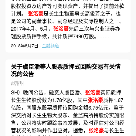
股权投资及房产等可变现资产，并提出了提前还款
计划。
张洺豪
是长生生物董事长高俊芳之子，也
是公司的副董事长、副总经理及实际控制人之一。
2017年4月、5月，
张洺豪
先后三次与兴业证券办
理股票质押手续，共计质押7490万股。……
2018年8月7日 ·
金融频道
关于虞臣潘等人股票质押式回购交易有关情
况的公告
赵甜甜
SH）晚间公告，融资人虞臣潘、
张洺豪
实际质押
长生生物股份数为1.78亿股，其中
张洺豪
质押1.67
亿股，两股东股票质押待回购金额6.75亿元。鉴于
深交所对长生生物大股东、董监高所持股份实施限
售，公司将实时跟踪事态发展，及时评估对公司经
营状况的影响并作出应对。据悉，
张洺豪
与长生生