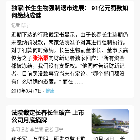
独家|长生生物强制退市进展： 91亿元罚款如
何缴纳成谜
记者 邸宁
近期下达的行政裁定书显示，由于长春长生逾期仍
未缴纳罚没款，两家法院准予对其进行强制执行。
对于罚款何时缴纳，长生生物副董事长、董事长高
俊芳之子
张洺豪
向财新记者独家回应：“所有资金
都被冻结，我们没有支配权。”他同时告诉财新记
者，目前罚没款事宜尚未有定论，“哪个部门都没
有什么明确的态度。” 而在……
2019年9月17日 ·
健康
法院裁定长春长生破产 上市
公司月底摘牌
实习记者 李兰馨 记者 邸宁
鞠长军、万里明，研发总监王群。 10月14日，长