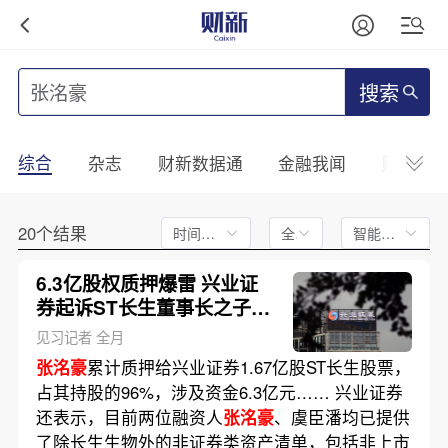
搜索
综合
杂志
财新数据通
金融我闻
财新mini
20个结果
时间不限
全文
智能排序
6.3亿股权质押爆雷 兴业证
券起诉ST长生董事长之子
张
洺豪
见习记者 全月
张洺豪
累计质押给兴业证券1.67亿股ST长生股票，
占其持股的96%，涉及资金6.3亿元…… 兴业证券
还表示，目前两位融资人
张洺豪
、虞臣潘均已提供
了除长生生物外的非证券类资产清单，包括非上市