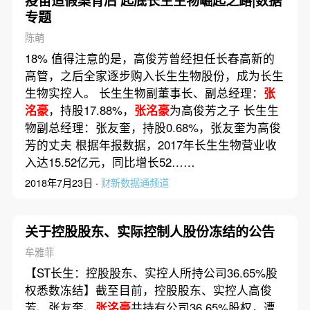
疫苗造假案背后 起底长生生物崛起之路|数据
专题
陈萌
18% 值得注意的是，高俊芳曾经担任长春高新的
高管，之后全家逐步购入长生生物股份，成为长生
生物实控人。 长生生物副董事长、副总经理：
张
洺豪
，持股17.88%，
张洺豪
为高俊芳之子 长生生
物副总经理：张友奎，持股0.68%，张友奎为高俊
芳的丈夫 根据年报数据，2017年长生生物营业收
入达15.52亿元，同比增长52……
2018年7月23日 ·
财新数据通频道
关于控股股东、实际控制人股份冻结的公告
牟雅菲
【ST长生：控股股东、实控人所持公司36.65%股
权悉数冻结】截至目前，控股股东、实控人高俊
芳、张友奎、
张洺豪
共持有公司36.65%股权，遭