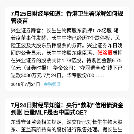
7月25日财经早知道：香港卫生署详解如何规
管疫苗
兴业证券踩雷：长生生物两股东质押1.78亿股 随
着疫苗事件发酵，长生生物已经历7个跌停板，风
险正波及大股东质押股票的券商。兴业证券昨日晚
间的公告显示，长生生物股东虞臣潘、
张洺豪
质押
在兴业证券的股票共计1.78亿股，待购回金额6.75
亿元（证券时报） 华帝公司：“夺冠退全款”线下已
退款3030万元 7月24日，华帝股份(00……
2018年7月24日 ·
金融频道
7月24日财经早知道：央行“救助”信用债资金
到账 巨量MLF是否中国式QE？
东遵守证监会相关规定，深交所已对长生生物大股
东、董监高所持有的股份进行限售处理。据长生生