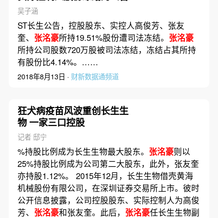
吴子涵
ST长生公告，控股股东、实控人高俊芳、张友
奎、
张洺豪
所持19.51%股份遭司法冻结。
张洺豪
所持公司股数720万股被司法冻结，冻结占其所持
有股份比4.14%。……
2018年8月13日 ·
财新数据通频道
狂犬病疫苗风波重创长生生
物 一家三口控股
记者 邸宁
%持股比例成为长生生物最大股东。
张洺豪
则以
25%持股比例成为公司第二大股东，此外，张友奎
亦持股1.12%。 2015年12月，长生生物借壳黄海
机械股份有限公司，在深圳证券交易所上市。彼时
公开信息披露，公司控股股东、实际控制人为高俊
芳、
张洺豪
和张友奎。此后，
张洺豪
任长生生物副