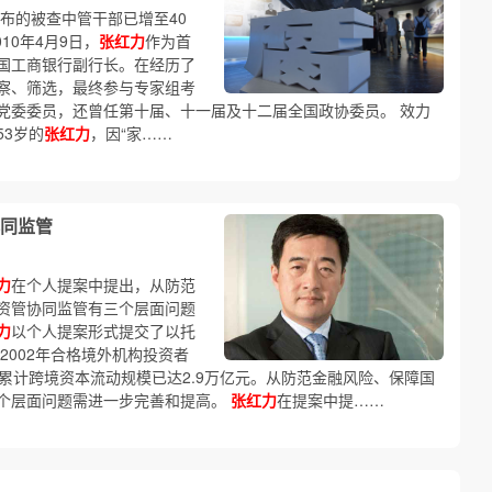
公布的被查中管干部已增至40
10年4月9日，
张红力
作为首
国工商银行副行长。在经历了
察、筛选，最终参与专家组考
党委委员，还曾任第十届、十一届及十二届全国政协委员。 效力
3岁的
张红力
，因“家……
同监管
力
在个人提案中提出，从防范
资管协同监管有三个层面问题
力
以个人提案形式提交了以托
2002年合格境外机构投资者
，累计跨境资本流动规模已达2.9万亿元。从防范金融风险、保障国
个层面问题需进一步完善和提高。
张红力
在提案中提……