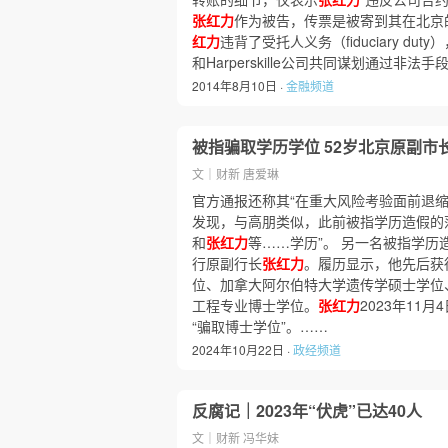
张红力
作为被告，传票是被寄到其在北京
红力
违背了受托人义务（fiduciary 
和Harperskille公司共同谋划通过非
2014年8月10日 ·
金融频道
被指骗取学历学位 52岁北京原副市
文｜财新 唐爱琳
官方通报还称其“在重大风险考验面前退缩
发现，与高朋类似，此前被指学历造假的
和
张红力
等……学历”。 另一名被指学历
行原副行长
张红力
。履历显示，他先后获
位、加拿大阿尔伯特大学遗传学硕士学位
工程专业博士学位。
张红力
2023年11
“骗取博士学位”。……
2024年10月22日 ·
政经频道
反腐记｜2023年“伏虎”已达40人
文｜财新 冯华妹