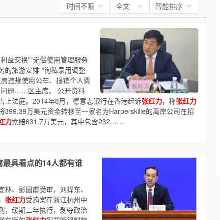
时间不限
全文
智能排序
利益交换”“无偿使用管理服务
的旅游安排”“徇私录用调整
象住房违规使用公车、报销个人费
问题……区主席。 公开资料
上法庭。2014年8月，德意志银行在香港起诉
张红力
，称
张红力
.39万美元资金转移至一家名为Harperskille的离岸公司在招
红力
索赔631.7万美元，其中包含232……
腐最具看点的14人都有谁
宜林、彭国甫受审，刘捍东、
，
张红力
受贿案在浙江杭州中
刑，缓期二年执行，剥夺政治