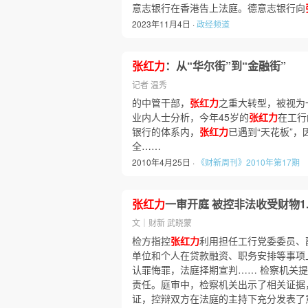
意志银行在香港告上法庭。德意志银行向
2023年11月4日 ·
政经频道
张红力
：从“华尔街”到“金融街”
记者 温秀
的中管干部，
张红力
之重大转型，被视为
业内人士分析，今年45岁的
张红力
在工行
银行的体系内，
张红力
已遇到“天花板”
全……
2010年4月25日 ·
《财新周刊》2010年第17期
张红力
一审开庭 被控非法收受财物1.
文｜财新 武晓蒙
检方指控
张红力
利用担任工行党委委员、
单位和个人在贷款融资、职务安排等事项
认罪悔罪，法庭择期宣判…… 检察机关
责任。庭审中，检察机关出示了相关证据
证，控辩双方在法庭的主持下充分发表了