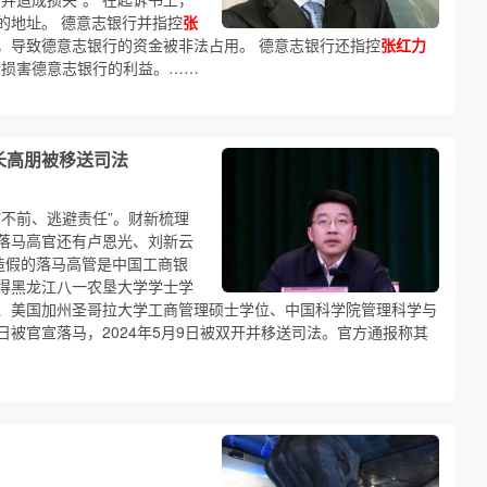
的地址。 德意志银行并指控
张
duty），导致德意志银行的资金被非法占用。 德意志银行还指控
张红力
法手段损害德意志银行的利益。……
长高朋被移送司法
不前、逃避责任”。财新梳理
落马高官还有卢恩光、刘新云
造假的落马高管是中国工商银
得黑龙江八一农垦大学学士学
、美国加州圣哥拉大学工商管理硕士学位、中国科学院管理科学与
月4日被官宣落马，2024年5月9日被双开并移送司法。官方通报称其