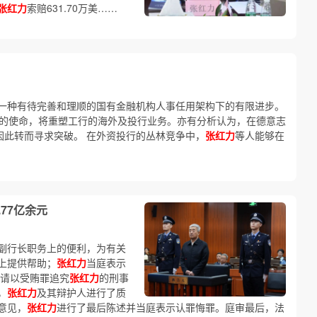
张红力
索赔631.70万美……
一种有待完善和理顺的国有金融机构人事任用架构下的有限进步。
的使命，将重塑工行的海外及投行业务。亦有分析认为，在德意志
，因此转而寻求突破。 在外资投行的丛林竞争中，
张红力
等人能够在
77亿余元
副行长职务上的便利，为有关
上提供帮助；
张红力
当庭表示
提请以受贿罪追究
张红力
的刑事
，
张红力
及其辩护人进行了质
意见，
张红力
进行了最后陈述并当庭表示认罪悔罪。庭审最后，法