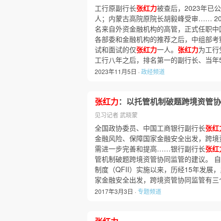
工行原副行长
张红力
被查后，2023年已
人；内蒙古高院原院长胡毅峰受审…… 20
名来自外资金融机构的高管，正式任职中
各部委和金融机构的推荐之后，中组部考
试和面试的仅
张红力
一人。
张红力
为工行
工行八年之后，排名第一的副行长、当年5
2023年11月5日 ·
政经频道
张红力
：以托管机制破题跨境资管协
见习记者 武晓蒙
全国政协委员、中国工商银行副行长
张红
金融风险、保障国家金融安全出发，跨境
需进一步完善和提高……银行副行长
张红
管机制破题跨境资管协同监管的建议。 自
制度（QFII）实施以来，历经15年发展
家金融安全出发，跨境资管协同监管有三
2017年3月3日 ·
专题频道