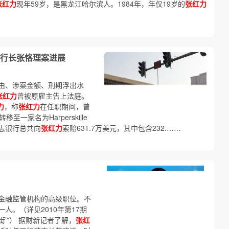
张红力
现年59岁，是黑龙江哈尔滨人。1984年，年仅19岁的
张红力
行长张恪理案进展
由、涉案金额、刑期浮出水
张红力
曾被原雇主告上法庭。
力
，称
张红力
在任职期间，曾
至一家名为Harperskille
志银行总共向
张红力
索赔631.7万美元，其中包含232.……
金融监管机构的高级职位。不
一人。（详见2010年第17期
融街’”） 据财新记者了解，
张红