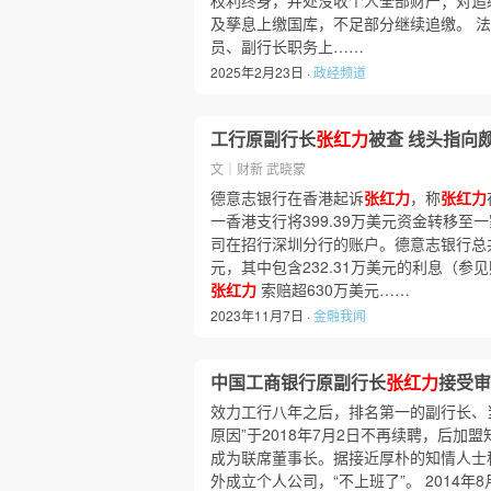
权利终身，并处没收个人全部财产；对追
及孳息上缴国库，不足部分继续追缴。 法院
员、副行长职务上……
2025年2月23日 ·
政经频道
工行原副行长
张红力
被查 线头指向
文｜财新 武晓蒙
德意志银行在香港起诉
张红力
，称
张红力
一香港支行将399.39万美元资金转移至一家名
司在招行深圳分行的账户。德意志银行总
元，其中包含232.31万美元的利息（
张红力
索赔超630万美元……
2023年11月7日 ·
金融我闻
中国工商银行原副行长
张红力
接受审
效力工行八年之后，排名第一的副行长、
原因”于2018年7月2日不再续聘，后加
成为联席董事长。据接近厚朴的知情人士
外成立个人公司，“不上班了”。 2014年8