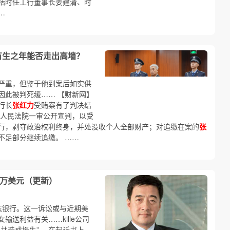
括时任工行董事长姜建清、时
…
有生之年能否走出高墙？
严重，但鉴于他到案后如实供
因此被判死缓…… 【财新网】
行长
张红力
受贿案有了判决结
中级人民法院一审公开宣判，以受
行，剥夺政治权利终身，并处没收个人全部财产；对追缴在案的
张
不足部分继续追缴。 ……
0万美元（更新）
意志银行。这一诉讼或与近期美
送利益有关……kille公司
约并造成损失”。 在起诉书上，