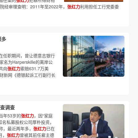
缴在案的
张红力
犯罪所得财物
经审理查明：2011年至2022年，
张红力
利用担任工行党委委
颇多
在任职期间，曾让德意志银行
为Harperskille的离岸公
共向
张红力
索赔631.7万美
参见财新网《德银起诉工行副行长
查调查
当年53岁的
张红力
，因“家庭
盟知名私募股权公司厚朴投资，
称，最近两年多，
张红力
已在
月，
张红力
曾被其前任雇主德