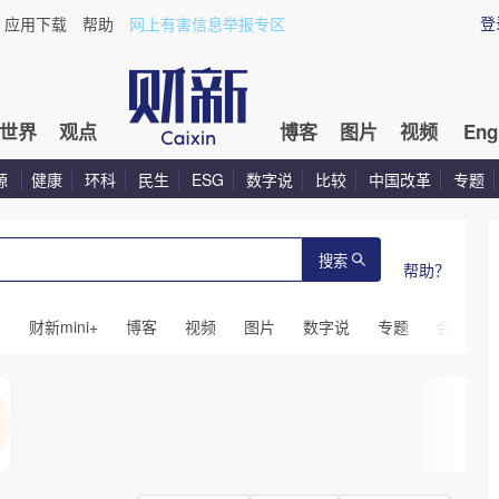
登
应用下载
帮助
网上有害信息举报专区
世界
观点
博客
图片
视频
Eng
源
健康
环科
民生
ESG
数字说
比较
中国改革
专题
搜索
帮助？
闻
财新mini+
博客
视频
图片
数字说
专题
会议