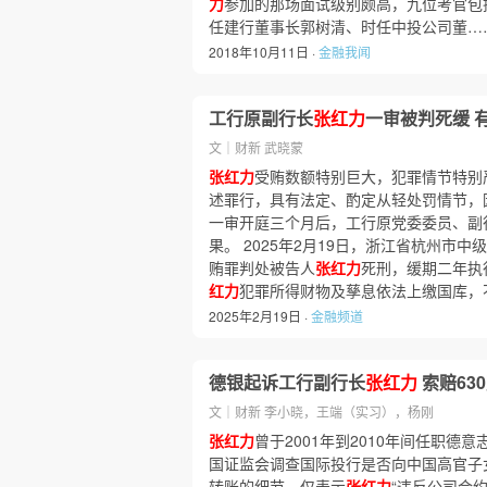
力
参加的那场面试级别颇高，九位考官包
任建行董事长郭树清、时任中投公司董…
2018年10月11日 ·
金融我闻
工行原副行长
张红力
一审被判死缓 
文｜财新 武晓蒙
张红力
受贿数额特别巨大，犯罪情节特别
述罪行，具有法定、酌定从轻处罚情节，
一审开庭三个月后，工行原党委委员、副
果。 2025年2月19日，浙江省杭州市
贿罪判处被告人
张红力
死刑，缓期二年执
红力
犯罪所得财物及孳息依法上缴国库，
2025年2月19日 ·
金融频道
德银起诉工行副行长
张红力
索赔63
文｜财新 李小晓，王端（实习），杨刚
张红力
曾于2001年到2010年间任职德
国证监会调查国际投行是否向中国高官子女输
转账的细节，仅表示
张红力
“违反公司合