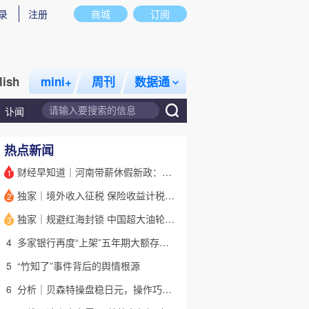
录
注册
商城
订阅
lish
mini+
周刊
数据通
讣闻
热点新闻
财经早知道｜河南带薪休假新政：领导干部带头，全员应休尽休
1
独家｜境外收入征税 保险收益计税详解(含视频)
2
话题
特别呈现
私房课
独家｜规避红海封锁 中国超大油轮停靠埃及绕行非洲
3
4
多家银行再度“上架”五年期大额存单 有何考量？(含视频)
5
“竹知了”事件背后的舆情根源
6
分析｜贝森特操盘稳日元，操作巧思能否撬动美日货币基本面