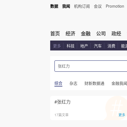
数据
我闻
机构订阅
会议
Promotion
首页
经济
金融
公司
政经
更多
科技
地产
汽车
消费
能
综合
杂志
财新数据通
金融我
#张红力
17篇文章
更多