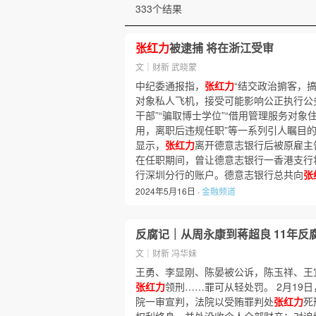
333个结果
张红力
被逮捕 将在浙江受审
文｜财新 武晓蒙
中纪委通报指，
张红力
“结交政治掮客，搞
对象私人飞机，接受可能影响公正执行公务
干部”“骗取博士学位”“借用管理服务对
用，离职后违规任职”等一系列引人瞩目的
显示，
张红力
离开德意志银行后被原雇主告
在任职期间，曾让德意志银行一香港支行将399
行深圳分行的账户。德意志银行总共向
张
2024年5月16日 ·
金融频道
反腐记｜从周永康到蒋超良 11年反
文｜财新 冯华妹
王勇、李显刚、陈晏被公诉，陈玉祥、王
张红力
领刑……罪可从轻处罚。 2月19日
院一审宣判，法院以受贿罪判处
张红力
死