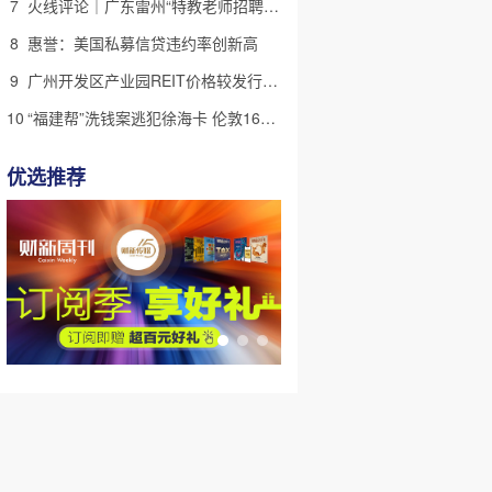
7
火线评论｜广东雷州“特教老师招聘违规”很雷，仍有诸多疑点
8
惠誉：美国私募信贷违约率创新高
9
广州开发区产业园REIT价格较发行价“腰斩” 底层资产出租率降至67%
10
“福建帮”洗钱案逃犯徐海卡 伦敦16套房拟被英国没收(含视频)
优选推荐