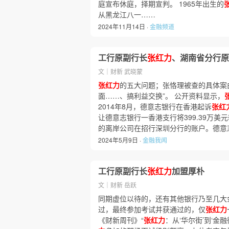
庭宣布休庭，择期宣判。 1965年出生的
从黑龙江八一……
2024年11月14日 ·
金融频道
工行原副行长
张红力
、湖南省分行原
文｜财新 武晓蒙
张红力
的五大问题；张恪理被查的具体案
面……、搞利益交换”。 公开资料显示，
2014年8月，德意志银行在香港起诉
张红
让德意志银行一香港支行将399.39万美元转移
的离岸公司在招行深圳分行的账户。德意
2024年5月9日 ·
金融我闻
工行原副行长
张红力
加盟厚朴
文｜财新 岳跃
同期虚位以待的，还有其他银行乃至几大
过，最终参加考试并获通过的，仅
张红力
《财新周刊》“
张红力
：从‘华尔街’到‘金