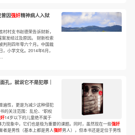
犯曾因
强奸
精神病人入狱
胜村村支书赵德荣告诉财新，
露案发经过及原因。 财新检索
被判刑四年零六个月。中国裁
日，小学文化。2014年6月，
…
面孔，就说它不是犯罪｜
普遍性，更是为减少这种侵犯
书的关注范围：乱伦、“职权
强奸
14岁以下的儿童绝不属于
暴力现象中，它们也是极为重要的课题。同时，虽然现在一些
强奸
受害者是男性（基本上都是男人
强奸
男人），但本书还是定位于男性