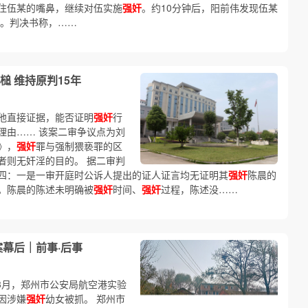
住伍某的嘴鼻，继续对伍实施
强奸
。约10分钟后，阳前伟发现伍某
尸。判决书称，……
 维持原判15年
他直接证据，能否证明
强奸
行
理由…… 该案二审争议点为刘
》，
强奸
罪与强制猥亵罪的区
者则无奸淫的目的。 据二审判
四：一是一审开庭时公诉人提出的证人证言均无证明其
强奸
陈晨的
。陈晨的陈述未明确被
强奸
时间、
强奸
过程，陈述没……
案幕后｜前事·后事
年3月，郑州市公安局航空港实验
因涉嫌
强奸
幼女被抓。 郑州市