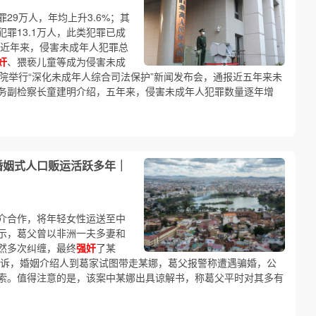
29万人，年均上升3.6%；其
罪13.1万人，此类犯罪已成
】近年来，侵害未成年人犯罪总
奸
、猥亵儿童等成为侵害未成
院举行“深化未成年人综合司法保护”新闻发布会，通报近五年来未
务副检察长童建明介绍，五年来，侵害未成年人犯罪数量逐年增
婚姻式人口贩运活跃多年｜
介合作，将年轻女性运送至中
示，葛父曾以非洲一夫多妻和
然多次纠缠，最终
强奸
了某
哭诉，婚姻介绍人到葛家试图带走某娜，葛父报警称遭遇骗婚，公
索。值得注意的是，该案中某娜出具谅解书，称葛父平时对其多有