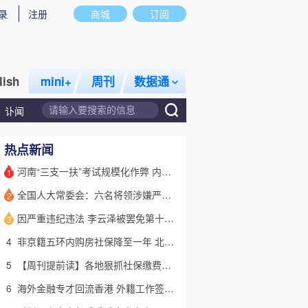
录
注册
商城
订阅
lish
mini+
周刊
数据通
讣闻
热点新闻
河南“三支一扶”考试规模化作弊 内外勾结提前获取试卷
1
全国人大常委会：六名将领涉嫌严重违纪违法 被罢免全国人大代表
2
话题
特别呈现
私房课
因严重违纪违法 李云泽被罢免第十四届全国人大代表职务
3
4
非京籍五环内购房社保降至一年 北京市公积金最高可贷340万元
5
【周刊提前读】各地狠抓社保缴费基数 合规与企业减负如何平衡？
6
海外金融专才回流香港 外籍工作签证翻倍