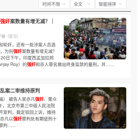
时间不限
全文
智能排序
强奸
案数量有增无减？｜
子璇（实习）
和轮奸，还有一些涉案人员逃
，为何
强奸
案数量有增无减？
1月20日下午，印度西孟加拉邦
ay Roy）的
强奸
和杀人罪名做出终身监禁的量刑，并……
乱案二审维持原判
端） 被告人吴亦凡
强奸
、聚众
日上午，北京市第三中级人民法院
开宣判，裁定驳回上诉，维持
吴亦凡以
强奸
罪判处有期徒刑十
罪判……