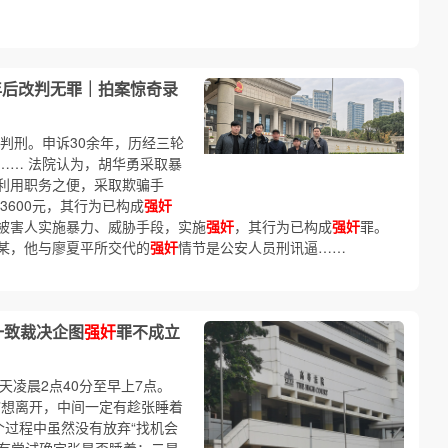
年后改判无罪｜拍案惊奇录
判刑。申诉30余年，历经三轮
…… 法院认为，胡华勇采取暴
利用职务之便，采取欺骗手
3600元，其行为已构成
强奸
被害人实施暴力、威胁手段，实施
强奸
，其行为已构成
强奸
罪。
某，他与廖夏平所交代的
强奸
情节是公安人员刑讯逼……
一致裁决企图
强奸
罪不成立
天凌晨2点40分至早上7点。
”想离开，中间一定有趁张睡着
个过程中虽然没有放弃“找机会