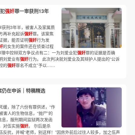
犯
强奸
罪一审获刑13年
审获刑3年半，被害人及家属质
方再补充起诉
强奸
罪。该案焦
证据，能否证明
强奸
行为发
奸
的女生的案件还在侦查过程
审理中控辩双方争议点有二：一为刘爱业犯
强奸
罪的证据是否确
明刘爱业有
强奸
行为。 此次判决就刘爱业及其辩护人提出的“公诉
控的
强奸
罪名不成立”予以……
案仍在申诉｜特稿精选
死缓，除了六份有罪供述，“作
被害人的生物信息，“抛尸”的
信息，服刑期间监狱两次发函
，对伍实施
强奸
。 尔后是杀
伍反抗，并喊“老师，别这样！”因房外前后过往人较多，加之伍声