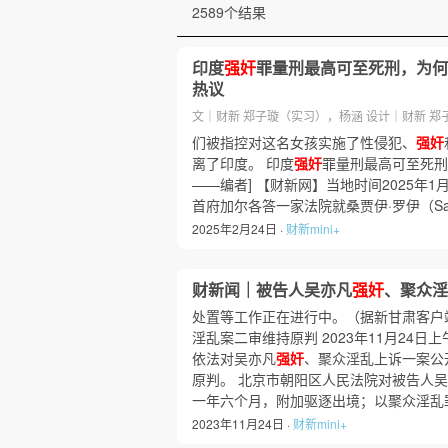
2589个结果
印度
强奸
罪量刑最高可至死刑，为何
热议
文｜财新 郑子璇（实习），杨涵 设计｜财新 郑
们被指控对这名女孩实施了性侵犯、
强奸
离了印度。 印度
强奸
罪量刑最高可至死刑
——编者] 【财新网】当地时间2025年
首府加尔各答一家法院就桑贾伊·罗伊（Sanj
2025年2月24日 ·
财新mini+
财新闻｜被告人吴亦凡
强奸
、聚众淫
处置等工作正在进行中。（据新甘肃客户
淫乱案二审维持原判 2023年11月24
依法对吴亦凡
强奸
、聚众淫乱上诉一案公
原判。 北京市朝阳区人民法院对被告人
一年六个月，附加驱逐出境；以聚众淫乱
2023年11月24日 ·
财新mini+