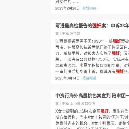
对女性的……
2023年2月28日 ·
财新mini+
写进最高检报告的
强奸
案：申诉33
文｜财新 冯华妹
江西景德镇两男子因1990年一桩
强奸
案被
再审，在最高检抗诉后他们终于恢复清白
力、威胁手段，对被害人实施了
强奸
；又
段，非法占有公共财物4750元，实际占有
罪和贪污罪。廖夏平积极伙同胡华勇，对
一审判决后胡华勇上诉，称其没有
强奸
张
2025年3月14日 ·
政经频道
中资行海外高层桃色案宣判 陪审团
文｜财新 王小青 发自香港
X女士提到的上述4次企图
强奸
，发生在当
辩方律师称，当中X女士若真的“无时无刻
休息时逃走的机会。X女士则表示，她整