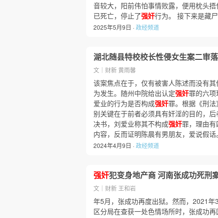
音较大，阳前伟怕事情败露，便用枕头捂
已死亡，停止了
强奸
行为。 接下来是藏
2025年5月9日 ·
政经频道
湖北随县特校校长性侵女生案二审落槌
文｜财新 黄雨馨
该案焦点在于，仅有被害人陈述而没有其
为发生。随州中院给出认定
强奸
罪的六项
爱业的行为是否构成
强奸
罪。根据《刑法
别关键在于前者必须具有奸淫的目的，后
决书，刘爱业称其不构成
强奸
罪，理由有
内容，反而证明陈晨有男朋友，爱说假话
2024年4月9日 ·
政经频道
强奸
犯变身地产商 河南张成功死刑
文｜财新 王和岩
年5月，张成功再度出狱。然而，2021
区分局在查获一处色情场所时，张成功再