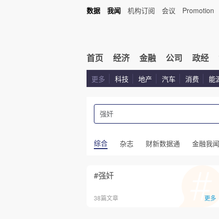
数据
我闻
机构订阅
会议
Promotion
首页
经济
金融
公司
政经
更多
科技
地产
汽车
消费
能
综合
杂志
财新数据通
金融我
#强奸
38篇文章
更多