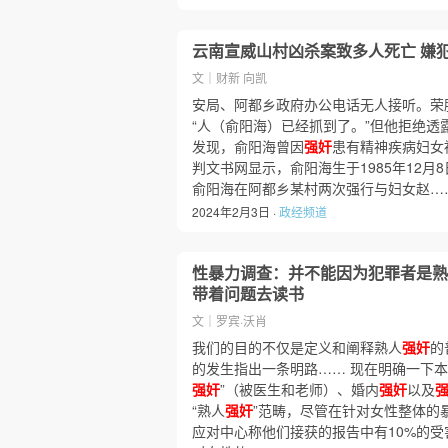
云南宣威山村凶杀案致多人死亡 嫌
文｜财新 向凯
安局、阿都乡政府办公电话无人接听。荣
“人（俞阳海）已经抓到了。”但他拒绝透
发现，俞阳海曾因
强奸
患有精神疾病妇女
判文书网显示，俞阳海生于1985年12月8
俞阳海在阿都乡某村两次强行与妇女赵…
2024年2月3日 ·
政经频道
性暴力调查：并不能因为犯罪者是熟
带着问题去读书
文｜罗宾·沃肖
我们的目的不仅是定义和阐释熟人
强奸
的
的发生指出一条明路…… 现在明确一下本
强奸
”（被医生和老师）、婚内
强奸
以及
“熟人
强奸
”范畴，尽管在针对女性整体的
应对中心称他们接获的报告中有10%的