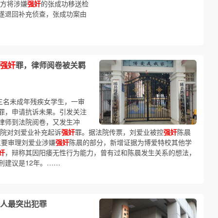
警方将涉嫌
强奸
的张成功移送检
遂退回补充侦查，张成功案由
强奸
罪，律师阅卷被关羁
三名未成年残疾女学生，一审
罪，申请抗诉未果。引发关注
律师到法院阅卷，又发生冲
察院对刘爱业补充起诉
强奸
罪。据法院传票，刘爱业被控
强奸
陈晨
主要审理刘爱业涉嫌
强奸
陈晨的部分，新增证据为博爱特校其他学
奸
，辩称其因阳痿无性行为能力，曾有过和陈晨发生关系的想法，
刑建议是12年。……
人最突出犯罪