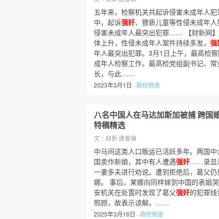
五年来，检察机关共起诉侵害未成年人犯罪
中，起诉
强奸
、猥亵儿童等性侵未成年人犯
侵害未成年人最突出犯罪…… 【财新网
体上升，性侵未成年人案件持续多发，
强
年人最突出犯罪。3月1日上午，最高检察
成年人检察工作。最高检党组副书记、常
长，与此……
2023年3月1日 ·
政经频道
八名中国人在马达加斯加被捕 跨国
特稿精选
文｜财新 唐爱琳
中马间这类人口贩运已活跃多年。两国中
国卖作新娘，其中有人遭遇
强奸
……录显
一妻多夫进行劝说。遭到拒绝后，葛父仍
娜。 事后，某娜向同样嫁到中国的表姐
安机关在处置时发现了葛父
强奸
的犯罪线
照顾，故表示谅解。……
2025年3月16日 ·
政经频道