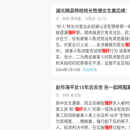
湖北随县特校校长性侵女生案后续：
文｜财新 黄雨馨，马雪迎（实习）
“好人”校长刘爱业此前被认定犯猥亵罪一
疑遗漏
强奸
罪。媒体报道引发关注后，检
点在于，仅有被害人陈述而没有其他直接
生。刘爱业已上诉……名涉嫌被刘爱业
强
中。 被害人陈述能否证明
强奸
行为 该案
实、充分，二为两名被害人的陈述能否证
机关指控的犯罪事实不清，证据不足及指
2024年1月10日 ·
政经频道
赵作海平反15年后去世 另一起鸣冤
文｜财新 单玉晓
高中女生遇害，班主任被指
强奸
杀人被判
案工具”和“
强奸
杀人”的第一现场没有找到
第二现场和被害人身上也没有“凶手”生物
为其喊冤……横躺着，强行脱下伍的裤子
人。前述判决书称，在实施
强奸
过程中，