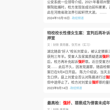
公安系统一位领导介绍，2021年春郑州
察院批捕时，检方发现张成功前科累累，
此在河南省政法界引起轩然大波。 ……
2024年10月16日 ·
政经频道
特校校长性侵女生案：宣判后再补诉
押室
文｜财新 黄雨馨，张芳洲（实习）
湖北随县“好人”校长刘爱业，被认定猥亵
获刑三年半。受害人及家属质疑遗漏
强奸
后，检方再补充起诉
强奸
罪。近日受害方
突…… 此后不久，因发现漏罪，随县检
案已在9月4日开庭。 陈力介绍说，当天
生口供，庭上刘爱业否认对陈晨进行过
强
但中途停止了。检方对刘爱业
强奸
罪的量
2023年9月14日 ·
政经频道
最高检：
强奸
、猥亵成为侵害未成年
文｜财新 唐爱琳