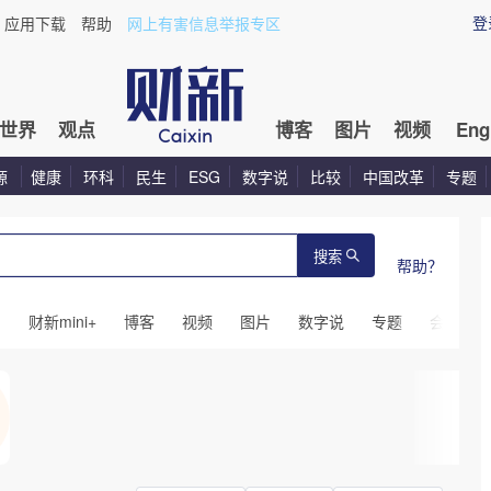
登
应用下载
帮助
网上有害信息举报专区
世界
观点
博客
图片
视频
Eng
源
健康
环科
民生
ESG
数字说
比较
中国改革
专题
搜索
帮助？
闻
财新mini+
博客
视频
图片
数字说
专题
会议