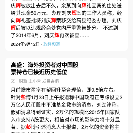
庆
辉
被放出去后不久，余某到向
辉
礼宜宾的住处送
给其现金50万元。办理刘庆
辉
案的工作人员称，经
向
辉
礼签批将刘庆
辉
案移交给高县纪委办理。刘庆
辉
后被以违规经商处党内严重警告处分。 不过到
了2014年6月，刘庆
辉
再次被查……
2024年9月12日 ·
政经频道
高盛：海外投资者对中国股
票持仓已接近历史低位
文｜财新 王小青 发自香港
月前瞻市盈率有望回升至合理值，即9.5倍左右。
针对
彭
博1月23日上午报道称中国政府正考虑设立2
万亿人民币股市平准基金救市的消息，刘劲津称，
假如消息得到证实，2万亿的规模比2015年国家队
入市支持A股更大，相信对市场的影响力将十分显
著。据
彭
博引述消息人士报道，2万亿的资金将主