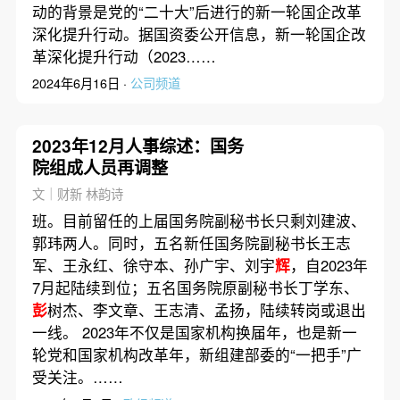
动的背景是党的“二十大”后进行的新一轮国企改革
深化提升行动。据国资委公开信息，新一轮国企改
革深化提升行动（2023……
2024年6月16日 ·
公司频道
2023年12月人事综述：国务
院组成人员再调整
文｜财新 林韵诗
班。目前留任的上届国务院副秘书长只剩刘建波、
郭玮两人。同时，五名新任国务院副秘书长王志
军、王永红、徐守本、孙广宇、刘宇
辉
，自2023年
7月起陆续到位；五名国务院原副秘书长丁学东、
彭
树杰、李文章、王志清、孟扬，陆续转岗或退出
一线。 2023年不仅是国家机构换届年，也是新一
轮党和国家机构改革年，新组建部委的“一把手”广
受关注。……