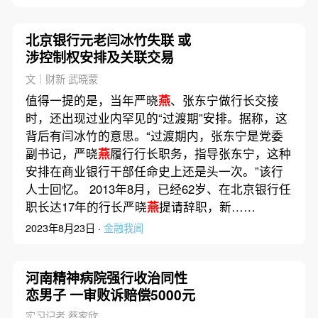
北京银行元老闫冰竹失联 或
涉控制权安排及关联交易
文｜财新 武晓蒙
值得一提的是，当年严晓
燕
、张东宁做行长交接
时，还出现过业内罕见的“过渡期”安排。据称，这
背后有闫冰竹的意思。“过渡期内，张东宁是党委
副书记，严晓
燕
履行行长职务，指导张东宁，这种
安排在商业银行干部任命史上还是头一次。”该行
人士回忆。 2013年8月，已经62岁、在北京银行任
职长达17年的行长严晓
燕
提请辞职，新……
2023年8月23日 ·
金融我闻
河南精神病院强行收治同性
恋男子 一审败诉赔偿5000元
实习记者 蔡家欣