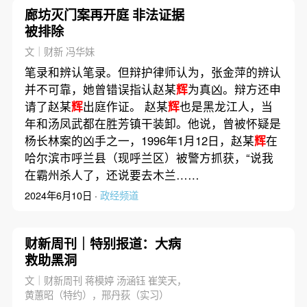
廊坊灭门案再开庭 非法证据
被排除
文｜财新 冯华妹
笔录和辨认笔录。但辩护律师认为，张金萍的辨认
并不可靠，她曾错误指认赵某
辉
为真凶。辩方还申
请了赵某
辉
出庭作证。 赵某
辉
也是黑龙江人，当
年和汤凤武都在胜芳镇干装卸。他说，曾被怀疑是
杨长林案的凶手之一，1996年1月12日，赵某
辉
在
哈尔滨市呼兰县（现呼兰区）被警方抓获，“说我
在霸州杀人了，还说要去木兰……
2024年6月10日 ·
政经频道
财新周刊｜特别报道：大病
救助黑洞
文｜财新周刊 蒋模婷 汤涵钰 崔笑天，
黄蕙昭（特约），邢丹荻（实习）