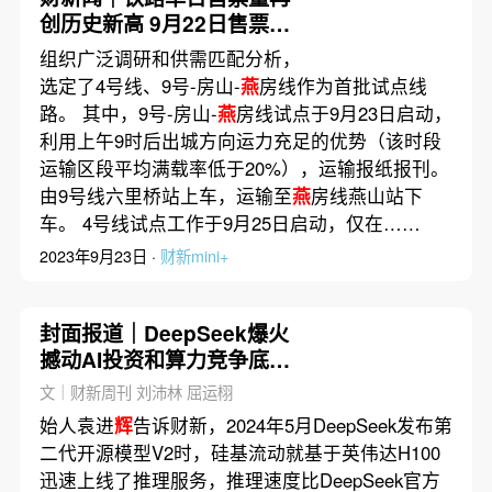
创历史新高 9月22日售票
2695.2万张
组织广泛调研和供需匹配分析，
选定了4号线、9号-房山-
燕
房线作为首批试点线
路。 其中，9号-房山-
燕
房线试点于9月23日启动，
利用上午9时后出城方向运力充足的优势（该时段
运输区段平均满载率低于20%），运输报纸报刊。
由9号线六里桥站上车，运输至
燕
房线燕山站下
车。 4号线试点工作于9月25日启动，仅在……
2023年9月23日 ·
财新mini+
封面报道｜DeepSeek爆火
撼动AI投资和算力竞争底层
逻辑
文｜财新周刊 刘沛林 屈运栩
始人袁进
辉
告诉财新，2024年5月DeepSeek发布第
二代开源模型V2时，硅基流动就基于英伟达H100
迅速上线了推理服务，推理速度比DeepSeek官方