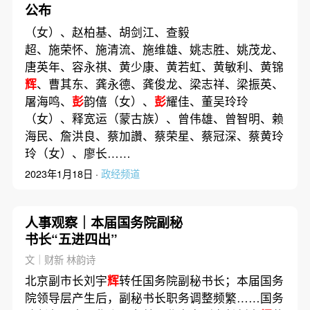
公布
（女）、赵柏基、胡剑江、查毅
超、施荣怀、施清流、施维雄、姚志胜、姚茂龙、
唐英年、容永祺、黄少康、黄若虹、黄敏利、黄锦
辉
、曹其东、龚永德、龚俊龙、梁志祥、梁振英、
屠海鸣、
彭
韵僖（女）、
彭
耀佳、董吴玲玲
（女）、释宽运（蒙古族）、曾伟雄、曾智明、赖
海民、詹洪良、蔡加讚、蔡荣星、蔡冠深、蔡黄玲
玲（女）、廖长……
2023年1月18日 ·
政经频道
人事观察｜本届国务院副秘
书长“五进四出”
文｜财新 林韵诗
北京副市长刘宇
辉
转任国务院副秘书长；本届国务
院领导层产生后，副秘书长职务调整频繁……国务