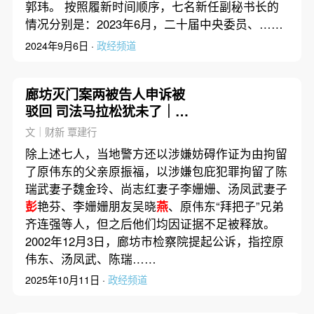
郭玮。 按照履新时间顺序，七名新任副秘书长的
情况分别是：2023年6月，二十届中央委员、……
2024年9月6日 ·
政经频道
廊坊灭门案两被告人申诉被
驳回 司法马拉松犹未了｜前
事·后事
文｜财新 覃建行
除上述七人，当地警方还以涉嫌妨碍作证为由拘留
了原伟东的父亲原振福，以涉嫌包庇犯罪拘留了陈
瑞武妻子魏金玲、尚志红妻子李姗姗、汤凤武妻子
彭
艳芬、李姗姗朋友吴晓
燕
、原伟东“拜把子”兄弟
齐连强等人，但之后他们均因证据不足被释放。
2002年12月3日，廊坊市检察院提起公诉，指控原
伟东、汤凤武、陈瑞……
2025年10月11日 ·
政经频道