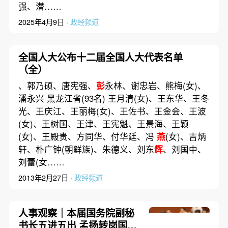
强、潜……
2025年4月9日 ·
政经频道
全国人大公布十二届全国人大代表名单
（全）
、郭乃硕、唐宪强、
彭
永林、谢忠岩、熊梅(女)、
潘永兴 黑龙江省(93名) 王月清(女)、王东华、王冬
光、王庆江、王丽梅(女)、王佐书、王金会、王波
(女)、王树国、王津、王宪魁、王景海、王颖
(女)、王殿贵、方同华、付华廷、冯
燕
(女)、吉炳
轩、朴广钟(朝鲜族)、朱德义、刘东
辉
、刘国中、
刘蕾(女……
2013年2月27日 ·
政经频道
人事观察｜本届国务院副秘
书长五进五出 孟扬转岗国家