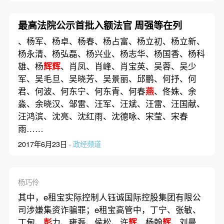
最高法院公示首批入额法官 周强等在列
、杨军、杨卓、杨春、杨占富、杨立初、杨立新、
杨永清、杨弘磊、杨兴业、杨志华、杨国香、杨科
雄、杨
辉辉
、肖凤、肖峰、肖宝英、吴蓉、吴少
军、吴毛旦、吴晓芳、吴景丽、邱鹏、何抒、何
君、何波、何东宁、何东青、何春
燕
、佟姝、余
淼、余晓汉、邹雷、汪军、汪斌、汪雷、汪国献、
汪鸿滨、沈亮、沈红雨、沈德咏、宋莹、宋春
雨……
2017年6月23日 ·
政经频道
杨巧伶
其中，e租宝实际控制人钰诚国际控股集团有限公
司涉嫌集资诈骗罪；e租宝高管中，丁宁、张敏、
丁甸、
彭
力、雍磊、侯松、许
辉
、杨翰
辉
、刘曼