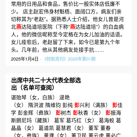
常用的日用品和食品，售价比一般实体店低廉不
少。 店主赵宏伟身材魁梧、面阔口方，病友们亲
切称其为“老赵”。据熟悉人士介绍，他女儿曾是河
北
燕
达陆道培医院（下称“
燕
达陆道培”）的白血病
人，他的微信昵称至今定格在为女儿加油的话语。
女儿痊愈后，老赵留了下来，如今已是第九个年
头。几年前，他从其他病友处接手抗……
2025年1月4日 ·
《财新周刊》2025年第01期
出席中共二十大代表全部选
出（名单可查阅）
谌贻琴（女，白族） 逯艳
（女） 隋洪波 隋维钧 彭纯
彭
兴利（满族）
彭
佳
学 彭金辉（彝族）
彭
树杰
彭
秋香（女）
彭
振海
斯朗尼玛（藏族） 葛军 葛巧红（女） 葛海蛟 葛
晶晶（女） 葛道凯 葛慧君（女） 董军 董春
（女，彝族） 董濮（女） 董卫民 董云虎 董必广