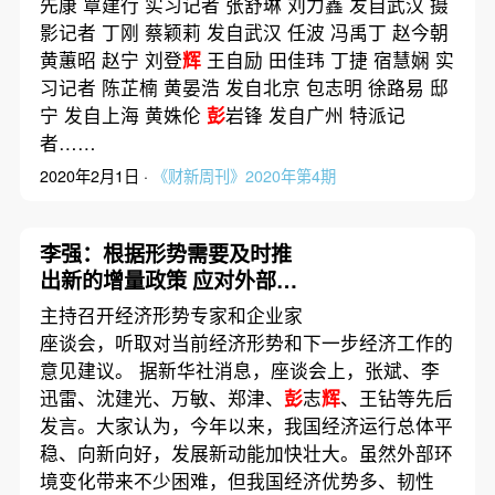
先康 覃建行 实习记者 张舒琳 刘力鑫 发自武汉 摄
影记者 丁刚 蔡颖莉 发自武汉 任波 冯禹丁 赵今朝
黄蕙昭 赵宁 刘登
辉
王自励 田佳玮 丁捷 宿慧娴 实
习记者 陈芷楠 黄晏浩 发自北京 包志明 徐路易 邸
宁 发自上海 黄姝伦
彭
岩锋 发自广州 特派记
者……
2020年2月1日 ·
《财新周刊》2020年第4期
李强：根据形势需要及时推
出新的增量政策 应对外部环
境的不确定性
主持召开经济形势专家和企业家
座谈会，听取对当前经济形势和下一步经济工作的
意见建议。 据新华社消息，座谈会上，张斌、李
迅雷、沈建光、万敏、郑津、
彭
志
辉
、王钻等先后
发言。大家认为，今年以来，我国经济运行总体平
稳、向新向好，发展新动能加快壮大。虽然外部环
境变化带来不少困难，但我国经济优势多、韧性