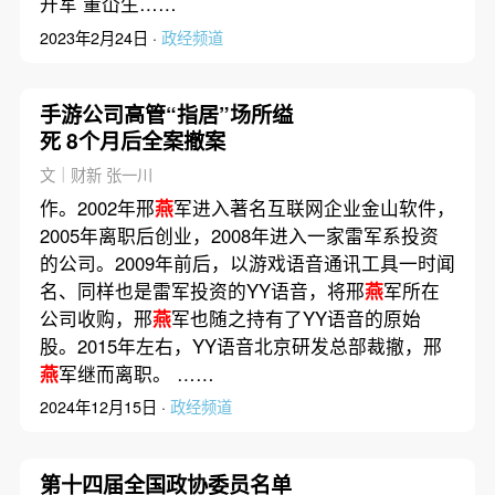
开军 董仚生……
2023年2月24日 ·
政经频道
手游公司高管“指居”场所缢
死 8个月后全案撤案
文｜财新 张一川
作。2002年邢
燕
军进入著名互联网企业金山软件，
2005年离职后创业，2008年进入一家雷军系投资
的公司。2009年前后，以游戏语音通讯工具一时闻
名、同样也是雷军投资的YY语音，将邢
燕
军所在
公司收购，邢
燕
军也随之持有了YY语音的原始
股。2015年左右，YY语音北京研发总部裁撤，邢
燕
军继而离职。 ……
2024年12月15日 ·
政经频道
第十四届全国政协委员名单