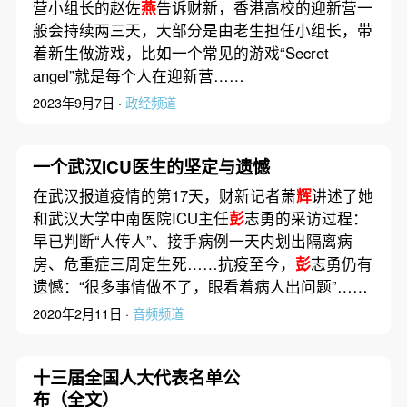
营小组长的赵佐
燕
告诉财新，香港高校的迎新营一
般会持续两三天，大部分是由老生担任小组长，带
着新生做游戏，比如一个常见的游戏“Secret
angel”就是每个人在迎新营……
2023年9月7日 ·
政经频道
一个武汉ICU医生的坚定与遗憾
在武汉报道疫情的第17天，财新记者萧
辉
讲述了她
和武汉大学中南医院ICU主任
彭
志勇的采访过程：
早已判断“人传人”、接手病例一天内划出隔离病
房、危重症三周定生死……抗疫至今，
彭
志勇仍有
遗憾：“很多事情做不了，眼看着病人出问题”……
2020年2月11日 ·
音频频道
十三届全国人大代表名单公
布（全文）