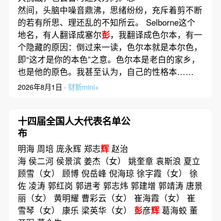
然间，头脑中噪音鼎沸，思绪纷纷，充斥着剪不断
的若有所思、理还乱的不知所云。 Selborne这个
地名，有人翻译成塞尔
彭
，我翻译成色尔本，有一
个隐藏的原因：倒过来一读，色尔本就是本尔色，
即“这才是你的本色”之意。色尔本是老白的家乡，
也是他的原色。我甚至认为，自己的性格本……
2026年8月1日 ·
财新mini+
十四届全国人大代表名单公
布
明海 周培 庞永辉 郑志
辉
赵治
海 侯二河 侯景滨 姜杰（女） 姚奎章 袁斯浪 夏立
顾雪（女） 顾博 倪岳峰 倪海琼 徐字霞（女） 徐
佐 凌涛 郭红岗 郭进考 郭志炜 郭建增 郭靖涛 唐景
丽（女） 黄明耀 曹彩云（女） 崔海霞（女） 崔
雪琴（女） 康乐 梁英华（女）
彭
彦
辉
葛海蛟 董