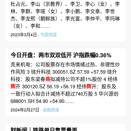
杜占元、李山（宗教界）、李卫、李心（女）、李
林、李群、李瑶（女）、李小鹏、李文章、李世
杰、李龙熙（朝鲜族）、李光富、李仲平、李玛琳
（女）、李和……
2023年3月4日 ·
专题频道
今日开盘：两市双双低开 沪指跌幅0.36%
克来机电：公司股票存在市场情绪过热、非理性炒
作风险 3 琏升科技 300051.SZ 57.59 +57.59 琏升
科技：股东梁春
燕
拟减持公司不超1%股份 4 经纬
辉
开 300120.SZ 56.19 +56.19 经纬
辉
开：股东及
一致行动人拟合计减持不超过740万股 5 华兴源创
688001.SH 54.90 +54.90……
2024年2月27日 ·
金融频道
财新闻｜铁路单日售票量再