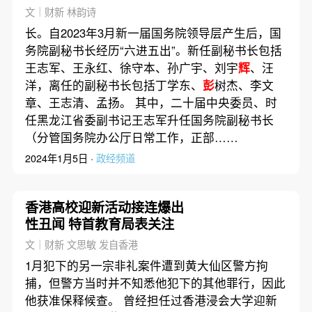
长
文｜财新 林韵诗
长。自2023年3月新一届国务院领导层产生后，国
务院副秘书长经历“六进五出”。新任副秘书长包括
王志军、王永红、徐守本、孙广宇、刘宇
辉
、汪
洋，离任的副秘书长包括丁学东、
彭
树杰、李文
章、王志清、孟扬。 其中，二十届中央委员、时
任黑龙江省委副书记王志军升任国务院副秘书长
（分管国务院办公厅日常工作，正部……
2024年1月5日 ·
政经频道
香港高校迎新活动接连爆出
性丑闻 特首教育局表关注
文｜财新 文思敏 发自香港
1月犯下的另一宗非礼案件遭到黄大仙区警方拘
捕，但警方当时并不知悉他犯下的其他罪行，因此
他获准保释候查。 曾经担任过香港浸会大学迎新