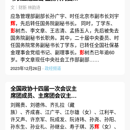
市场监管总局
文｜财新 林韵诗
应急管理部副部长孙广宇、时任北京市副市长刘宇
辉
，先后转任国务院副秘书长。 同时，丁学东、
彭
树杰、李文章、王志清、孟扬五人，先后被免去
国务院副秘书长职务。其中，二十届中央委员、时
任国务院常务副秘书长丁学东，已转任全国社保基
金理事会党组书记、副理事长。
彭
树杰已年逾60
岁。李文章现任中央社会工作部副部……
2023年12月26日 ·
政经频道
全国政协十四届一次会议主
席团成员、主席团会议主持
人和秘书长名单
刘赐贵、刘德伟、齐扎拉（藏
族）、齐成喜、江广平、江尔雄（女）、江利平、
许又声、许京军、阮成发、阮诗玮、孙尧、孙阳、
孙东生、孙业礼、孙继业、寿子琪、苏
辉
（女）、