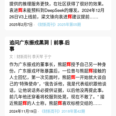
提供的推理服务更快，在社区获得了很好的效果。
袁进
辉
未能预料到DeepSeek的爆发。2024年12月
26日V3上线前，梁文锋向袁进
辉
建议提前……
2025年2月7日 ·
《财新周刊》2025年第05期
追问广东振戎黑洞｜前事·后
事
文｜财新周刊 季天琴 于宁
作为广东振戎的董事长，熊韶
辉
授予自己另一种身
份。广东振戎坏账暴露后，一位曾与熊韶
辉
接触的
人士回忆，第一次见面时，熊韶
辉
一开始就大谈自
己的“特殊使命”，“我告诉他，我是代表组织跟他谈
话，让他说话务必提供证据，以后他没再提此事。
前几年他还穿着将校服到处晃，现在不敢了。” 接
近熊韶
辉
的人士称，熊韶
辉
喜欢标榜交结的……
2024年11月19日 ·
《财新周刊》2018年第42期