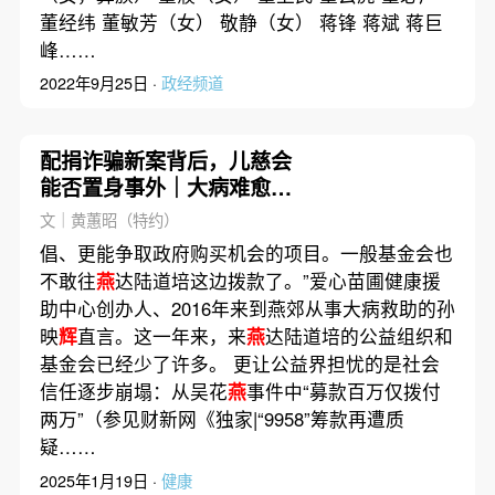
董经纬 董敏芳（女） 敬静（女） 蒋锋 蒋斌 蒋巨
峰……
2022年9月25日 ·
政经频道
配捐诈骗新案背后，儿慈会
能否置身事外｜大病难愈之
六
文｜黄蕙昭（特约）
倡、更能争取政府购买机会的项目。一般基金会也
不敢往
燕
达陆道培这边拨款了。”爱心苗圃健康援
助中心创办人、2016年来到燕郊从事大病救助的孙
映
辉
直言。这一年来，来
燕
达陆道培的公益组织和
基金会已经少了许多。 更让公益界担忧的是社会
信任逐步崩塌：从吴花
燕
事件中“募款百万仅拨付
两万”（参见财新网《独家|“9958”筹款再遭质
疑……
2025年1月19日 ·
健康