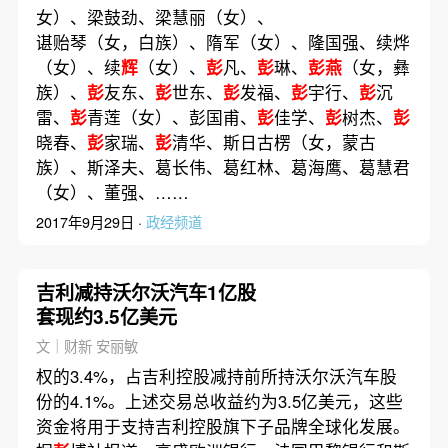
女）、梁鼓劲、梁慧丽（女）、
谌贻琴（女，白族）、隋军（女）、隆国强、续烨
（女）、续
辉
（女）、
彭
凡、
彭
琳、
彭燕
（女，彝
族）、
彭
友东、
彭
世东、
彭
发福、
彭
宇行、
彭
沉
雷、
彭
青莲（女）、彭国甫、
彭
佳学、
彭
树杰、
彭
晓春、
彭
家瑞、
彭
清华、斯日古楞（女，蒙古
族）、斯泽夫、葛长伟、葛红林、葛海鹰、葛慧君
（女）、董强、……
2017年9月29日 ·
政经频道
吉利减持沃尔沃汽车1亿股
套现约3.5亿美元
文｜财新 安丽敏
权的3.4%，占吉利控股减持前所持沃尔沃汽车股
份的4.1%。上述交易总收益约为3.5亿美元，这些
资金将用于支持吉利控股旗下子品牌全球化发展。