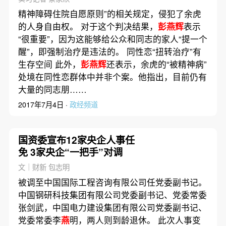
精神障碍住院自愿原则”的相关规定，侵犯了余虎
的人身自由权。 对于这个判决结果，
彭燕辉
表示
“很重要”，因为这能够给公众和同志的家人“提一个
醒”，即强制治疗是违法的。 同性恋“扭转治疗”有
生存空间 此外，
彭燕辉
还表示，余虎的“被精神病”
处境在同性恋群体中并非个案。他指出，目前仍有
大量的同志朋……
2017年7月4日 ·
政经频道
国资委宣布12家央企人事任
免 3家央企“一把手”对调
文｜财新 包志明
被调至中国国际工程咨询有限公司任党委副书记。
中国钢研科技集团有限公司党委副书记、党委常委
张剑武，中国电力建设集团有限公司党委副书记、
党委常委李
燕
明，两人则到龄退休。 此次人事变