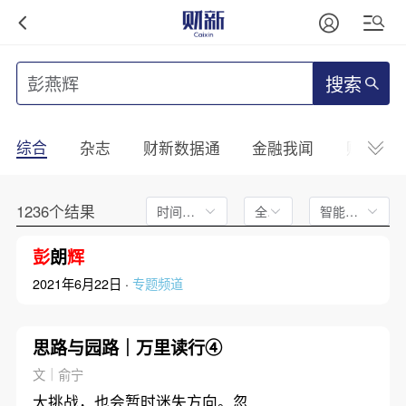
搜索
综合
杂志
财新数据通
金融我闻
财新mini
1236个结果
时间不限
全文
智能排序
彭
朗
辉
2021年6月22日 ·
专题频道
思路与园路｜万里读行④
文｜俞宁
大挑战，也会暂时迷失方向。忽