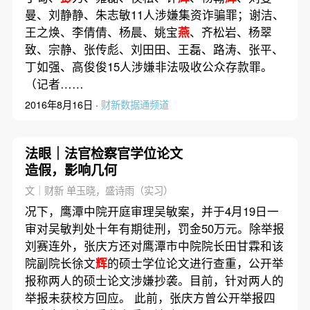
曼、刘静静、朱志敏11人涉嫌集资诈骗罪；谢洁、
王之焕、李倩倩、杨晨、姚宝
燕
、齐松岩、杨翠
致、宗静、张传彪、刘田田、王磊、路涛、张平、
丁如强、高俊俊15人涉嫌非法吸收公众存款罪。
（记者……
2016年8月16日 ·
财新数据通频道
法眼｜法官检察官学位论文
造假，影响几何
文｜财新 单玉晓，盛诗雨（实习）
况下，鹰潭中院开庭审理吴敏案，并于4月19日一
审对吴敏判处十年有期徒刑，罚金50万元。除举报
刘赛连外，张庆方还对鹰潭市中院院长田甘霖和该
院副院长徐文
辉
的硕士学位论文进行查重，公开举
报称两人的硕士论文涉嫌抄袭。目前，针对两人的
举报未获校方回应。 此前，张庆方曾公开举报四