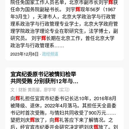
院任免国家工作人员名单，北京市副市长刘宇
辉
获
任命为国务院副秘书长。 刘宇
辉
现年56岁（1967
年3月生），天津市人，北京大学政治学与行政管
理系政治学与行政管理专业学士，北京大学政府管
理学院政治学理论专业在职研究生，法学博士，副
研究员。 刘宇
辉
长期在北京工作，曾任北京大学
政治学与行政管理系……
2023年12月8日 ·
政经频道
宜宾纪委原书记被情妇检举
共同受贿 分别获刑12年与3
年半
文｜财新 黄雨馨，廖学琴（实习）
向
辉
礼担任宜宾市纪委书记长达10年，2016年8月
被降级、退休，2022年4月落马。其担任天全县委
书记时首次受贿，与情妇共同收受了900万元……
望把刘庆
辉
放了，向
辉
礼答应下来了解情况。之
后，经宜宾市纪委开会研究决定把刘庆
辉
放了。刘