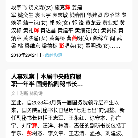
段宇飞 饶文霖(女) 施克
辉
姜建
军 姚奕生 袁玉宇 袁志敏 钱春阳 徐建贤 殷昭举 殷
焕明 翁一岚(女) 郭 姣(女) 郭 锋 黄龙云 黄业斌 黄
汉标 黄礼
辉
黄达昌 黄建平 黄细花(女) 黄贵松 黄
炳章 黄晓渝(女) 黄海桥 曹
燕
明(女) 龚稼立 阎 武
梁 桃 梁维东 梁德标
彭
唱英(女) 董明珠(女)……
2018年2月24日 ·
政经频道
人事观察｜本届中央政府履
职一年半 国务院副秘书长大
换班
文｜财新 林韵诗
至此，自2023年3月新一届国务院领导层产生以
来，国务院副秘书长已经历“七进七出”的调整。新
任副秘书长包括王志军、王永红、徐守本、孙广
宇、刘宇
辉
、汪洋、林涛，离任的副秘书长包括丁
学东、
彭
树杰、李文章、王志清、孟扬、刘建波、