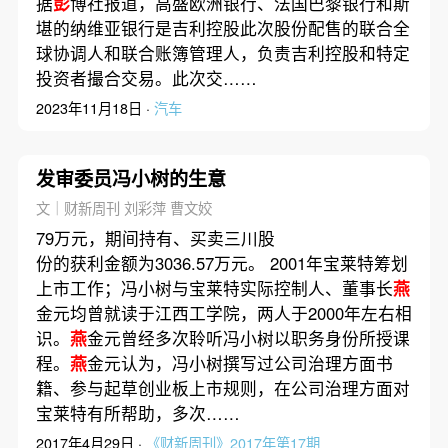
据
彭
博社报道，高盛欧洲银行、法国巴黎银行和斯
堪的纳维亚银行是吉利控股此次股份配售的联合全
球协调人和联合账簿管理人，负责吉利控股和特定
投资者撮合交易。此次交……
2023年11月18日 ·
汽车
发审委员冯小树的生意
文｜财新周刊 刘彩萍 曹文姣
79万元，期间持有、买卖三川股
份的获利金额为3036.57万元。 2001年宝莱特筹划
上市工作；冯小树与宝莱特实际控制人、董事长
燕
金元均曾就读于江西工学院，两人于2000年左右相
识。
燕
金元曾经多次聆听冯小树以职务身份所授课
程。
燕
金元认为，冯小树撰写过公司治理方面书
籍、参与起草创业板上市规则，在公司治理方面对
宝莱特有所帮助，多次……
2017年4月29日 ·
《财新周刊》2017年第17期