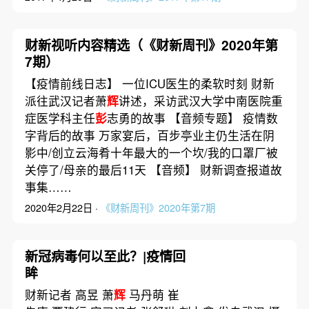
财新视听内容精选（《财新周刊》2020年第
7期）
【疫情前线日志】 一位ICU医生的柔软时刻 财新
派往武汉记者萧
辉
讲述，采访武汉大学中南医院重
症医学科主任
彭
志勇的故事 【音频专题】 疫情数
字背后的故事 万家宴后，百步亭业主仍生活在阴
影中/创立云海肴十年最大的一个坎/我的口罩厂被
关停了/母亲的最后11天 【音频】 财新调查报道故
事集……
2020年2月22日 ·
《财新周刊》2020年第7期
新冠病毒何以至此？|疫情回
眸
财新记者 高昱 萧
辉
马丹萌 崔