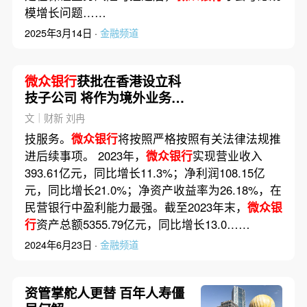
模增长问题……
2025年3月14日 ·
金融频道
微众银行
获批在香港设立科
技子公司 将作为境外业务管
理平台
文｜财新 刘冉
技服务。
微众银行
将按照严格按照有关法律法规推
进后续事项。 2023年，
微众银行
实现营业收入
393.61亿元，同比增长11.3%；净利润108.15亿
元，同比增长21.0%；净资产收益率为26.18%，在
民营银行中盈利能力最强。截至2023年末，
微众银
行
资产总额5355.79亿元，同比增长13.0……
2024年6月23日 ·
金融频道
资管掌舵人更替 百年人寿僵