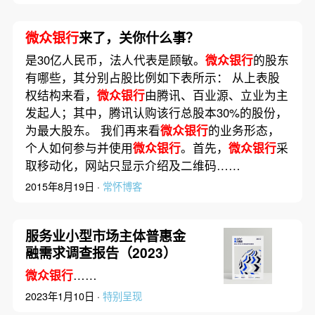
微众银行
来了，关你什么事？
是30亿人民币，法人代表是顾敏。
微众银行
的股东
有哪些，其分别占股比例如下表所示： 从上表股
权结构来看，
微众银行
由腾讯、百业源、立业为主
发起人；其中，腾讯认购该行总股本30%的股份，
为最大股东。 我们再来看
微众银行
的业务形态，
个人如何参与并使用
微众银行
。首先，
微众银行
采
取移动化，网站只显示介绍及二维码……
2015年8月19日 ·
常怀博客
服务业小型市场主体普惠金
融需求调查报告（2023）
微众银行
……
2023年1月10日 ·
特别呈现