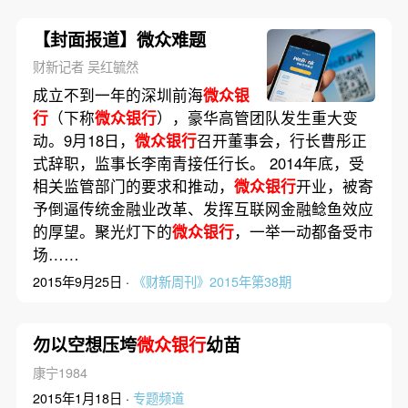
【封面报道】微众难题
财新记者 吴红毓然
成立不到一年的深圳前海
微众银
行
（下称
微众银行
），豪华高管团队发生重大变
动。9月18日，
微众银行
召开董事会，行长曹彤正
式辞职，监事长李南青接任行长。 2014年底，受
相关监管部门的要求和推动，
微众银行
开业，被寄
予倒逼传统金融业改革、发挥互联网金融鲶鱼效应
的厚望。聚光灯下的
微众银行
，一举一动都备受市
场……
2015年9月25日 ·
《财新周刊》2015年第38期
勿以空想压垮
微众银行
幼苗
康宁1984
2015年1月18日 ·
专题频道