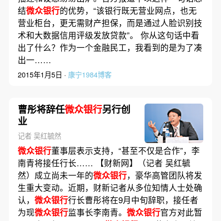
结
微众银行
的优势，“该银行既无营业网点，也无
营业柜台，更无需财产担保，而是通过人脸识别技
术和大数据信用评级发放贷款”。 你从这句话中看
出了什么？作为一个金融民工，我看到的是为了凑
出一……
2015年1月5日 ·
康宁1984博客
曹彤将辞任
微众银行
另行创
业
记者 吴红毓然
微众银行
董事层表示支持，“甚至不仅是合作”，李
南青将接任行长…… 【财新网】（记者 吴红毓
然）成立尚未一年的
微众银行
，豪华高管团队将发
生重大变动。近期，财新记者从多位知情人士处确
认，
微众银行
行长曹彤将在9月中旬辞职，接任者
为现
微众银行
监事长李南青。
微众银行
官方对此暂