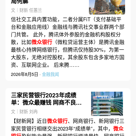
局何解
文｜财新 任蕙兰
信社交工具内置功能，二者分属FiT（支付基础平
台和金融应用线）金融线与腾讯社交事业群两个部
门共管。 此外，腾讯体外参股的金融机构股权分
散，比如
微众银行
（微粒贷运营主体）是腾讯金融
最核心持牌网络银行，但腾讯仅持股30%，为第一
大股东，无绝对控股权，其余股东包含多家地方国
资、互联网企业。 后来腾……
2026年8月5日 ·
金融我闻
三家民营银行2023年成绩
单：微众最赚钱 网商不良率
高
文｜财新 刘冉
【财新网】近日
微众银行
、网商银行、新网银行三
家民营银行相继交出2023年“成绩单”，其中，
微众
银行
盈利能力最强，新网银行增速最快，网商银行