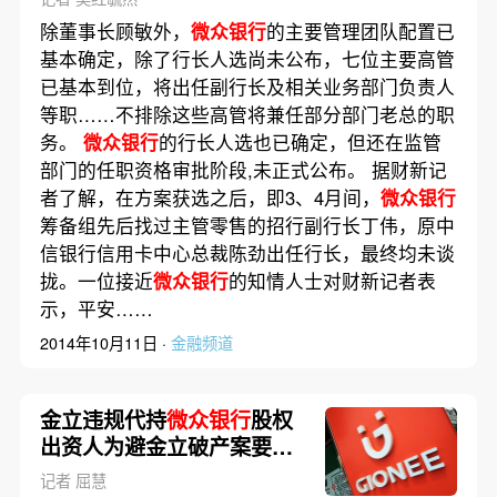
除董事长顾敏外，
微众银行
的主要管理团队配置已
基本确定，除了行长人选尚未公布，七位主要高管
已基本到位，将出任副行长及相关业务部门负责人
等职……不排除这些高管将兼任部分部门老总的职
务。
微众银行
的行长人选也已确定，但还在监管
部门的任职资格审批阶段,未正式公布。 据财新记
者了解，在方案获选之后，即3、4月间，
微众银行
筹备组先后找过主管零售的招行副行长丁伟，原中
信银行信用卡中心总裁陈劲出任行长，最终均未谈
拢。一位接近
微众银行
的知情人士对财新记者表
示，平安……
2014年10月11日 ·
金融频道
金立违规代持
微众银行
股权
出资人为避金立破产案要求
取回
记者 屈慧