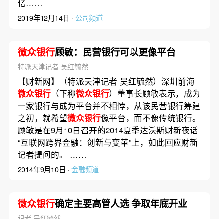
亿……
2019年12月14日 ·
公司频道
微众银行
顾敏：民营银行可以更像平台
特派天津记者 吴红毓然
【财新网】（特派天津记者 吴红毓然）深圳前海
微众银行
（下称
微众银行
）董事长顾敏表示，成为
一家银行与成为平台并不相悖，从该民营银行筹建
之初，就希望
微众银行
像平台，而不像传统银行。
顾敏是在9月10日召开的2014夏季达沃斯财新夜话
“互联网跨界金融：创新与变革”上，如此回应财新
记者提问的。 ……
2014年9月10日 ·
金融频道
微众银行
确定主要高管人选 争取年底开业
记者 吴红毓然