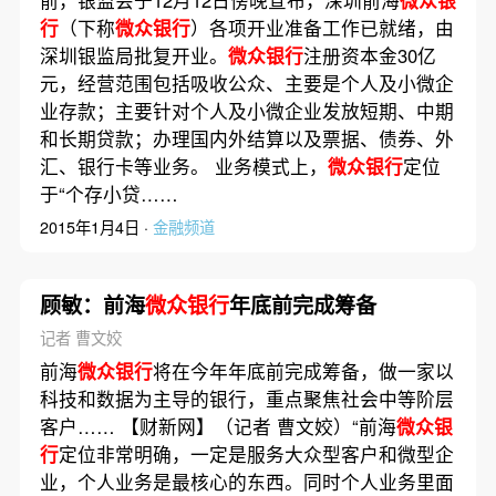
前，银监会于12月12日傍晚宣布，深圳前海
微众银
行
（下称
微众银行
）各项开业准备工作已就绪，由
深圳银监局批复开业。
微众银行
注册资本金30亿
元，经营范围包括吸收公众、主要是个人及小微企
业存款；主要针对个人及小微企业发放短期、中期
和长期贷款；办理国内外结算以及票据、债券、外
汇、银行卡等业务。 业务模式上，
微众银行
定位
于“个存小贷……
2015年1月4日 ·
金融频道
顾敏：前海
微众银行
年底前完成筹备
记者 曹文姣
前海
微众银行
将在今年年底前完成筹备，做一家以
科技和数据为主导的银行，重点聚焦社会中等阶层
客户…… 【财新网】（记者 曹文姣）“前海
微众银
行
定位非常明确，一定是服务大众型客户和微型企
业，个人业务是最核心的东西。同时个人业务里面