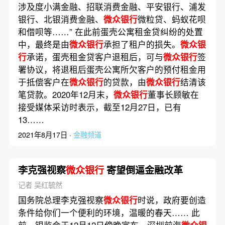
涉及度小满金融、招联消费金融、平安银行、浦发
银行、北银消费金融、
微众银行
微粒贷、蚂蚁花呗
和借呗等……” 在此前蛋壳公寓租金贷纠纷的处置
中，最终是由
微众银行
承担了租户的损失。
微众银
行
承诺，蛋壳租金贷客户退租后，可与
微众银行
签
署协议，将退租后蛋壳公寓所欠客户的预付租金用
于抵偿客户在
微众银行
的贷款，由
微众银行
结清该
笔贷款。2020年12月末，
微众银行
董事长顾敏在
接受媒体采访时表示，截至12月27日，已有
13……
2021年8月17日 ·
金融频道
李克强视察
微众银行
寄望倒逼金融改革
记者 吴红毓然
国务院总理李克强视察
微众银行
时说，政府要创造
条件给你们一个便利的环境，温暖的春天…… 此