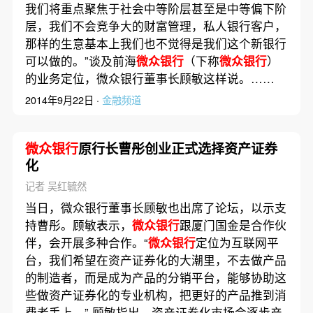
我们将重点聚焦于社会中等阶层甚至是中等偏下阶
层，我们不会竞争大的财富管理，私人银行客户，
那样的生意基本上我们也不觉得是我们这个新银行
可以做的。”谈及前海
微众银行
（下称
微众银行
）
的业务定位，微众银行董事长顾敏这样说。……
2014年9月22日 ·
金融频道
微众银行
原行长曹彤创业正式选择资产证券
化
记者 吴红毓然
当日，微众银行董事长顾敏也出席了论坛，以示支
持曹彤。顾敏表示，
微众银行
跟厦门国金是合作伙
伴，会开展多种合作。“
微众银行
定位为互联网平
台，我们希望在资产证券化的大潮里，不去做产品
的制造者，而是成为产品的分销平台，能够协助这
些做资产证券化的专业机构，把更好的产品推到消
费者手上。” 顾敏指出，资产证券化市场会逐步产