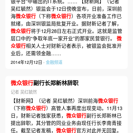
银平台”中输出的IT系统。…… 【财新网】（记者
吴红毓然）银监会于12日傍晚宣布，日前，深圳前
海
微众银行
（下称
微众银行
）各项开业准备工作已
就绪，由深圳银监局批复开业。据财新记者了解，
微众银行
将于12月28日左右正式开业。这就是监管
层口中的“争取年底一家开业”的那家民营银行。
微
众银行
相关人士对财新记者表示，被银监会批准开
业后，还需领金融……
2014年12月12日 ·
金融频道
微众银行
副行长郑新林辞职
记者 吴红毓然
【财新网】（记者 吴红毓然）深圳前海
微众银行
（下称
微众银行
）高管人事再度出现变动。11月13
日，财新记者独家获悉，
微众银行
副行长郑新林已
提出辞职，其分管的同业业务由现任行长李南青接
任。截至记者发稿，
微众银行
官方对此并无回复。