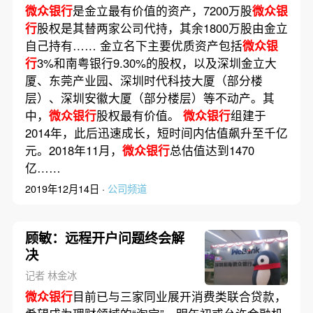
微众银行
是金立最有价值的资产，7200万股
微众银
行
股权是其替两家公司代持，其余1800万股由金立
自己持有…… 金立名下主要优质资产包括
微众银
行
3%和南粤银行9.30%的股权，以及深圳金立大
厦、东莞产业园、深圳时代科技大厦（部分楼
层）、深圳安徽大厦（部分楼层）等不动产。其
中，
微众银行
股权最有价值。
微众银行
组建于
2014年，此后迅速成长，短时间内估值飙升至千亿
元。2018年11月，
微众银行
总估值达到1470
亿……
2019年12月14日 ·
公司频道
顾敏：远程开户问题终会解
决
记者 林金冰
微众银行
目前已与三家同业展开消费类联合贷款，