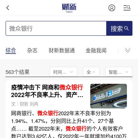
搜索
综合
杂志
财新数据通
金融我闻
财新mini
563个结果
时间不限
全文
智能排序
疫情冲击下 网商和
微众银行
2022年不良率上升、资产负
债扩张放缓
文｜财新 刘冉
网商银行、
微众银行
2022年末不良率分别为
1.94%、1.47%，分别同比上升41个、27个基
点…… 截至2022年末，
微众银行
的个人有效客户
数已达到3.62亿人，仅2022年一年就增加约4100万