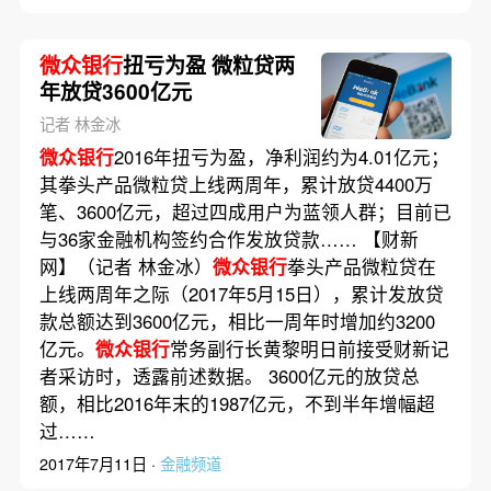
微众银行
扭亏为盈 微粒贷两
年放贷3600亿元
记者 林金冰
微众银行
2016年扭亏为盈，净利润约为4.01亿元；
其拳头产品微粒贷上线两周年，累计放贷4400万
笔、3600亿元，超过四成用户为蓝领人群；目前已
与36家金融机构签约合作发放贷款…… 【财新
网】（记者 林金冰）
微众银行
拳头产品微粒贷在
上线两周年之际（2017年5月15日），累计发放贷
款总额达到3600亿元，相比一周年时增加约3200
亿元。
微众银行
常务副行长黄黎明日前接受财新记
者采访时，透露前述数据。 3600亿元的放贷总
额，相比2016年末的1987亿元，不到半年增幅超
过……
2017年7月11日 ·
金融频道