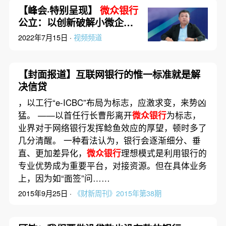
【峰会·特别呈现】
微众银行
公立：以创新破解小微企业
融资“三高”难题
2022年7月15日 ·
视频频道
【封面报道】互联网银行的惟一标准就是解
决信贷
，以工行“e-ICBC”布局为标志，应激求变，来势凶
猛。 ——以首任行长曹彤离开
微众银行
为标志，
业界对于网络银行发挥鲶鱼效应的厚望，顿时多了
几分清醒。 一种看法认为，银行会逐渐细分、垂
直、更加差异化，
微众银行
理想模式是利用银行的
专业优势成为重要平台，对接资源。但在具体业务
上，因为如“面签”问……
2015年9月25日 ·
《财新周刊》2015年第38期