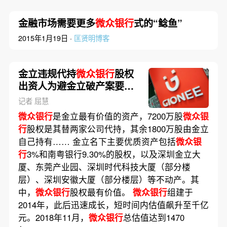
金融市场需要更多
微众银行
式的“鲶鱼”
2015年1月19日 ·
匡贤明博客
金立违规代持
微众银行
股权
出资人为避金立破产案要求
取回
记者 屈慧
微众银行
是金立最有价值的资产，7200万股
微众银
行
股权是其替两家公司代持，其余1800万股由金立
自己持有…… 金立名下主要优质资产包括
微众银
行
3%和南粤银行9.30%的股权，以及深圳金立大
厦、东莞产业园、深圳时代科技大厦（部分楼
层）、深圳安徽大厦（部分楼层）等不动产。其
中，
微众银行
股权最有价值。
微众银行
组建于
2014年，此后迅速成长，短时间内估值飙升至千亿
元。2018年11月，
微众银行
总估值达到1470