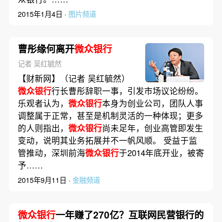
2015年1月4日 ·
图片频道
曹彤缘何离开
微众银行
记者 吴红毓然
【财新网】（记者 吴红毓然）
微众银行
行长曹彤辞职一事，引发市场议论纷纷。
乐观者认为，
微众银行
本身为创业公司，团队人事
调整属于正常，甚至是机制灵活的一种体现；更多
的人则指出，
微众银行
尚未足年，创业高管即发生
变动，说明其业务拓展并不一帆风顺。 受益于监
管推动，深圳前海
微众银行
于2014年底开业，被寄
予……
2015年9月11日 ·
金融频道
微众银行
一年赚了270亿？互联网民营银行的