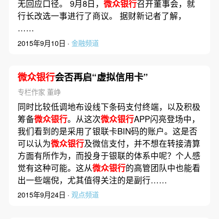
无回应口径。 9月8日，
微众银行
召开董事会，就
行长改选一事进行了商议。 据财新记者了解，
……
2015年9月10日 ·
金融频道
微众银行
会否再启“虚拟信用卡”
专栏作家 董峥
同时比较低调地布设线下条码支付终端，以及积极
筹备
微众银行
。从这次
微众银行
APP闪亮登场中，
我们看到的是采用了银联卡BIN码的账户。这是否
可以认为
微众银行
及微信支付，并不想在转接清算
方面有所作为，而投身于银联的体系中呢？个人感
觉有这种可能。这从
微众银行
的高管团队中也能看
出一些端倪，尤其值得关注的是副行……
2015年9月24日 ·
观点频道