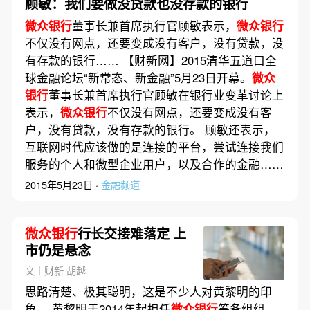
顾敏：我们要做没贷款也没存款的银行
微众银行
董事长兼首席执行官顾敏表示，
微众银行
不仅没有网点，还要变成没有客户，没有贷款，没
有存款的银行…… 【财新网】2015清华五道口全
球金融论坛“新常态、新金融”5月23日开幕。
微众
银行
董事长兼首席执行官顾敏在银行业变革讨论上
表示，
微众银行
不仅没有网点，还要变成没有客
户，没有贷款，没有存款的银行。 顾敏还表示，
互联网时代应该做的是连接的平台，尝试连接我们
服务的个人和微型企业用户，以及合作的金融……
2015年5月23日 ·
金融频道
微众银行
行长交接难落定 上
市仍是悬念
文｜财新 胡越
思路清楚、极其聪明，这是不少人对黄黎明的印
象。 黄黎明于2014年起担任
微众银行
筹备组组