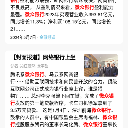
不良最高。 从盈利情况来看，
微众银行
盈利能力
最强。
微众银行
2023年实现营业收入393.61亿元，
同比增长11.3%；净利润108.15亿元，同比增长
21……
2024年5月7日 ·
金融频道
【封面报道】网络银行上坐
记者 吴红毓然 张宇哲
腾讯系
微众银行
、马云系网商银
行⋯⋯借助互联网技术和向民营开放的合力，顶级
互联网公司正式成为银行业座上宾，谁是猎
物？…… 总理李克强敲下回车键，完成了
微众银
行
发放的第一笔贷款程序，卡车司机徐军拿到了
3.5万元贷款。 这是1月4日，深圳前海
微众银行
。
鼓掌的人群中，有中国银监会主席尚福林、
微众银
行
控股股东腾讯的董事长马化腾、
微众银行
董事长