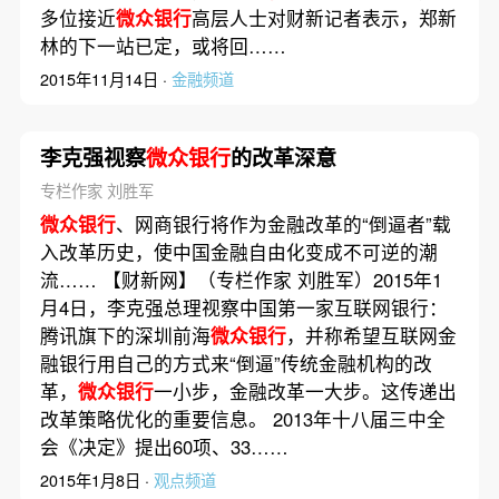
多位接近
微众银行
高层人士对财新记者表示，郑新
林的下一站已定，或将回……
2015年11月14日 ·
金融频道
李克强视察
微众银行
的改革深意
专栏作家 刘胜军
微众银行
、网商银行将作为金融改革的“倒逼者”载
入改革历史，使中国金融自由化变成不可逆的潮
流…… 【财新网】（专栏作家 刘胜军）2015年1
月4日，李克强总理视察中国第一家互联网银行：
腾讯旗下的深圳前海
微众银行
，并称希望互联网金
融银行用自己的方式来“倒逼”传统金融机构的改
革，
微众银行
一小步，金融改革一大步。这传递出
改革策略优化的重要信息。 2013年十八届三中全
会《决定》提出60项、33……
2015年1月8日 ·
观点频道