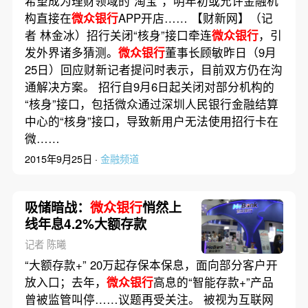
希望成为理财领域的“淘宝”，明年初或允许金融机
构直接在
微众银行
APP开店…… 【财新网】（记
者 林金冰）招行关闭“核身”接口牵连
微众银行
，引
发外界诸多猜测。
微众银行
董事长顾敏昨日（9月
25日）回应财新记者提问时表示，目前双方仍在沟
通解决方案。 招行自9月6日起关闭对部分机构的
“核身”接口，包括微众通过深圳人民银行金融结算
中心的“核身”接口，导致新用户无法使用招行卡在
微……
2015年9月25日 ·
金融频道
吸储暗战：
微众银行
悄然上
线年息4.2%大额存款
记者 陈曦
“大额存款+” 20万起存保本保息，面向部分客户开
放入口；去年，
微众银行
高息的“智能存款+”产品
曾被监管叫停……议题再受关注。 被视为互联网