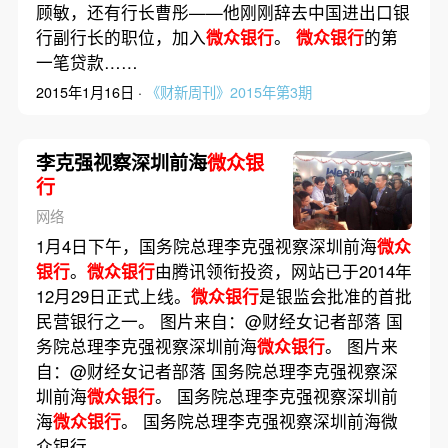
顾敏，还有行长曹彤——他刚刚辞去中国进出口银
行副行长的职位，加入
微众银行
。
微众银行
的第
一笔贷款……
2015年1月16日 ·
《财新周刊》2015年第3期
李克强视察深圳前海
微众银
行
网络
1月4日下午，国务院总理李克强视察深圳前海
微众
银行
。
微众银行
由腾讯领衔投资，网站已于2014年
12月29日正式上线。
微众银行
是银监会批准的首批
民营银行之一。 图片来自：@财经女记者部落 国
务院总理李克强视察深圳前海
微众银行
。 图片来
自：@财经女记者部落 国务院总理李克强视察深
圳前海
微众银行
。 国务院总理李克强视察深圳前
海
微众银行
。 国务院总理李克强视察深圳前海微
众银行。……