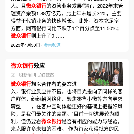
人。且
微众银行
的资管业务发展很好，2022年末管
理资产余额1.88万亿元，比上年末增长24%，主要
得益于代销业务的快速增长。 此外，资本充足率
方面，网商银行同比下跌了1个百分点至11.50%；
微众银行
则上升了0……
2023年4月30日 ·
金融频道
微众银行
效应
文｜财新周刊 吴红毓然
微众银行
想以合作者的姿态进
入，银行业反应并不慢，也将目光投向了同样的客
户群体，纷纷朝网络化、聚焦零售小微等方向寻求
转型……，在客户互动体验更好的基础上把握好风
险，是我们最关注的命题。”目前一切进展较为顺
利，但仍要看
微众银行
是否有相应的能力与经验，
来克服许多未知的困难。 作为首家获得批筹的民