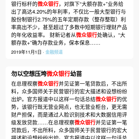
银行标杆的
微众银行
，对旗下“大额存款+”业务给
出了高达4.20%的年利率，不仅比一般大型银行与
股份制银行2.75%的五年定期存款（整存整取）利
率高出不少，甚至超过了多数中短期银行理财产品
的年化收益率。 财新记者从
微众银行
处确认，“大
额存款+”确为存款业务，保本保息……
2019年11月1日 ·
金融频道
勿以空想压垮
微众银行
幼苗
在总理视察
微众银行
并见证第一笔贷款后，不出所
料，众多国师关于民营银行的宏大描述和设想纷纷
出炉。官方报道中以这样一句话总结
微众银行
的优
势，该银行既无营业网点，也无营业柜台，更无需
财产担保，而是通过人脸识别技术和大数据信用评
级发放贷款……在总理视察
微众银行
并见证第一笔
贷款后，不出所料，众多国师关于民营银行的宏大
描述和设想纷纷出炉。官方报道中以这样一句话总