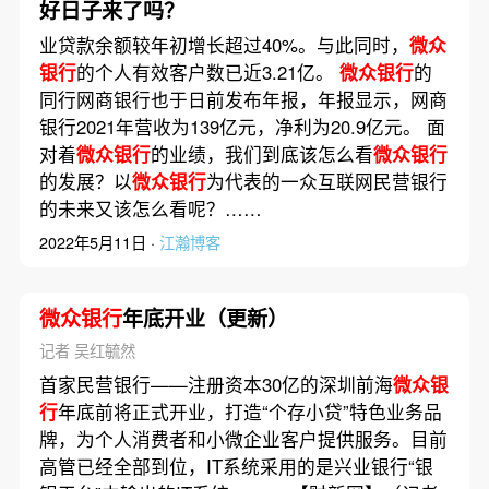
好日子来了吗？
业贷款余额较年初增长超过40%。与此同时，
微众
银行
的个人有效客户数已近3.21亿。
微众银行
的
同行网商银行也于日前发布年报，年报显示，网商
银行2021年营收为139亿元，净利为20.9亿元。 面
对着
微众银行
的业绩，我们到底该怎么看
微众银行
的发展？以
微众银行
为代表的一众互联网民营银行
的未来又该怎么看呢？……
2022年5月11日 ·
江瀚博客
微众银行
年底开业（更新）
记者 吴红毓然
首家民营银行——注册资本30亿的深圳前海
微众银
行
年底前将正式开业，打造“个存小贷”特色业务品
牌，为个人消费者和小微企业客户提供服务。目前
高管已经全部到位，IT系统采用的是兴业银行“银