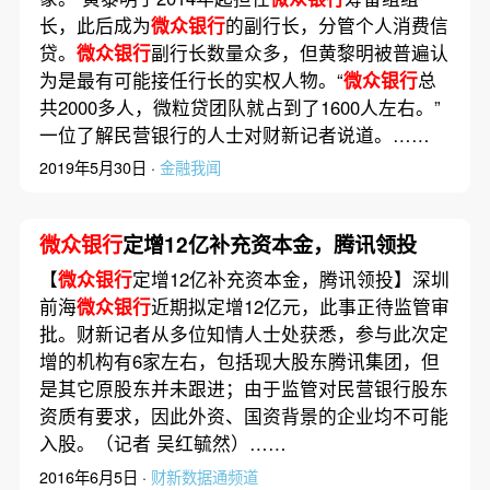
长，此后成为
微众银行
的副行长，分管个人消费信
贷。
微众银行
副行长数量众多，但黄黎明被普遍认
为是最有可能接任行长的实权人物。“
微众银行
总
共2000多人，微粒贷团队就占到了1600人左右。”
一位了解民营银行的人士对财新记者说道。……
2019年5月30日 ·
金融我闻
微众银行
定增12亿补充资本金，腾讯领投
【
微众银行
定增12亿补充资本金，腾讯领投】深圳
前海
微众银行
近期拟定增12亿元，此事正待监管审
批。财新记者从多位知情人士处获悉，参与此次定
增的机构有6家左右，包括现大股东腾讯集团，但
是其它原股东并未跟进；由于监管对民营银行股东
资质有要求，因此外资、国资背景的企业均不可能
入股。（记者 吴红毓然）……
2016年6月5日 ·
财新数据通频道