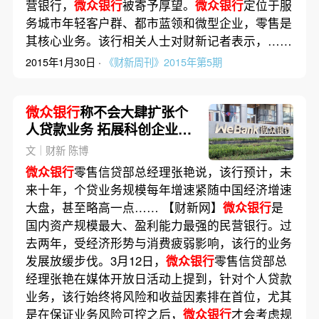
营银行，
微众银行
被寄予厚望。
微众银行
定位于服
务城市年轻客户群、都市蓝领和微型企业，零售是
其核心业务。该行相关人士对财新记者表示，……
2015年1月30日 ·
《财新周刊》2015年第5期
微众银行
称不会大肆扩张个
人贷款业务 拓展科创企业贷
款
文｜财新 陈博
微众银行
零售信贷部总经理张艳说，该行预计，未
来十年，个贷业务规模每年增速紧随中国经济增速
大盘，甚至略高一点…… 【财新网】
微众银行
是
国内资产规模最大、盈利能力最强的民营银行。过
去两年，受经济形势与消费疲弱影响，该行的业务
发展放缓步伐。3月12日，
微众银行
零售信贷部总
经理张艳在媒体开放日活动上提到，针对个人贷款
业务，该行始终将风险和收益因素排在首位，尤其
是在保证业务风险可控之后，
微众银行
才会考虑规