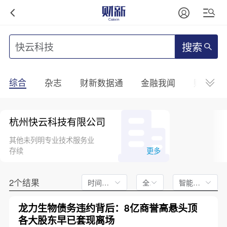
搜索
综合
杂志
财新数据通
金融我闻
财新mini
杭州快云科技有限公司
其他未列明专业技术服务业
存续
更多
2个结果
时间不限
全文
智能排序
龙力生物债务违约背后：8亿商誉高悬头顶
各大股东早已套现离场