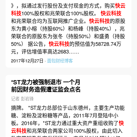
》，拟通过发行股份及支付现金的方式，购买
快云
科技
100%股权和兆荣联合100%股权。
快云科技
和兆荣联合均为互联网推广企业。
快云科技
的原股
东为黄小榕（持股60%）和杨峰（持股40%），兆
荣联合的原股东为张冬（持股50%）和盛勇（持股
50%） 据公告，
快云科技
的预估值为58728.74万
元，评估增值率高达2683……
2017年12月27日 ·
面包财经博客
*ST龙力被强制退市 一个月
前因财务造假遭证监会点名
记者 彭岩锋
摘牌。 *ST龙力总部位于山东德州，主要生产功能
糖、淀粉及淀粉糖等产品，2011年7月登陆中小
板。2016年，*ST龙力通过重大资产重组收购了
快
云科技
和兆荣联合两家公司100%股权，由此切入