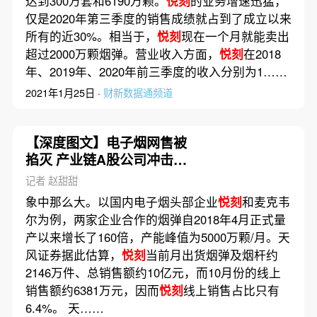
达到300万套和6190万颗。
悦刻
的业务增速迅猛，
仅是2020年第三季度的销售成绩就占到了成立以来
所有的近30%。相当于，
悦刻
现在一个月就能卖出
超过2000万颗烟弹。营业收入方面，
悦刻
在2018
年、2019年、2020年前三季度的收入分别为1……
2021年1月25日 ·
财新数据通频道
【深度图文】电子烟网售被
掐灭 产业链A股公司冲击几
何
记者 赵甜甜
象中那么大。以国内电子烟头部企业
悦刻
和麦克韦
尔为例，两家企业合作的烟弹自2018年4月正式量
产以来增长了160倍，产能峰值为5000万颗/月。天
风证券据此估算，
悦刻
当前月出货烟弹及烟杆约
2146万件、总销售额约10亿元，而10月份的线上
销售额约6381万元，因而
悦刻
线上销售占比只有
6.4%。 天……