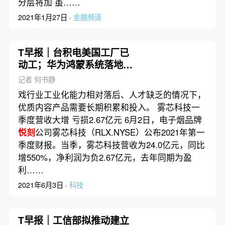
分层将加 虽……
2021年1月27日 ·
金融频道
T早报｜台积电美国工厂已
动工；华为鸿蒙系统落地规
模商用；芯联芯称龙芯违约
记者 何书静
后者回应恶意中伤
戏行业工业化能力相对落后、人才缺乏的情况下，
优质内容产品需要长期积累和投入。 雾芯科技一
季度营收大增 亏损2.67亿元 6月2日，电子烟品牌
悦刻
公司雾芯科技（RLX.NYSE）公布2021年第一
季度财报。当季，雾芯科技营收为24.0亿元，同比
增550%，净利润为负2.67亿元，去年同期为盈
利……
2021年6月3日 ·
科技
T早报｜工信部拟推动建立