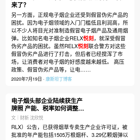
来了？
另一方面，正规电子烟企业还受到假冒伪劣产品的
困扰。因为电子烟领域的入门门槛低且利润高，所
以不少人将目光对准制造假冒电子烟产品及通用烟
弹。比如知名电子烟企业RELX
悦刻
，就深受假冒
伪劣产品的困扰。虽然RELX
悦刻
联合警方对这些
假冒伪劣产品进行了打击，但后者已经搅浑了市
场，让消费者对电子烟的好感度越来越低。 高压
政策、假冒伪劣产品等，让电……
2020年7月19日 ·
康斯坦丁博客
电子烟头部企业陆续获生产
牌照 产能、税率如何调整引
关注
文｜财新 沈欣悦
RLX）公告，已获得烟草专卖生产企业许可证，被
批准的年产能包括1505万根烟杆、3.29亿颗烟弹以