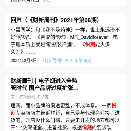
回声（《财新周刊》2021年第08期）
小黑同学：和《我不是药神》一样，世上永远治不
好“穷病”。 《苦涩的“糖”》 MR_Davidforever：电
子烟本质上就是“新瓶装旧酒”。 《
悦刻
能火多
久？》……
2021年3月6日 ·
《财新周刊》2021年第09期
财新周刊｜电子烟进入全监
管时代 国产品牌过度扩张下
一步怎么办？
文｜财新周刊 沈欣悦
理商。而小品牌的渠道更乱，不成体系。 一家
悦
刻
专卖店店主告诉财新，自己是与代理商对接、进
货的，开店没什么门槛，只要未开发的地方都可以
开：“交保证金、进首批货、根据
悦刻
的要求装