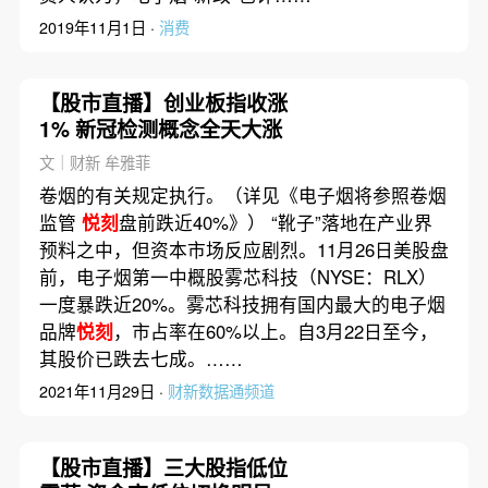
2019年11月1日 ·
消费
【股市直播】创业板指收涨
1% 新冠检测概念全天大涨
文｜财新 牟雅菲
卷烟的有关规定执行。（详见《电子烟将参照卷烟
监管
悦刻
盘前跌近40%》） “靴子”落地在产业界
预料之中，但资本市场反应剧烈。11月26日美股盘
前，电子烟第一中概股雾芯科技（NYSE：RLX）
一度暴跌近20%。雾芯科技拥有国内最大的电子烟
品牌
悦刻
，市占率在60%以上。自3月22日至今，
其股价已跌去七成。……
2021年11月29日 ·
财新数据通频道
【股市直播】三大股指低位