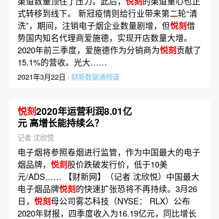
渠道数量顶住了压力。此后，
悦刻
的渠道重心也正
式转移到线下。 新冠疫情则给行业带来第二轮“清
洗”，期间，注销电子烟企业数量剧增，但
悦刻
借
势国内知名代理商爱施德，实现开店数量大增。
2020年前三季度，爱施德作为分销商为
悦刻
贡献了
15.1%的营收。光大……
2021年3月22日 ·
财新数据通频道
悦刻
2020年运营利润8.01亿
元 高增长能持续么？
记者 沈欣悦
电子烟将参照卷烟进行监管，作为中国最大的电子
烟品牌，
悦刻
股价跌破发行价，低于10美
元/ADS…… 【财新网】（记者 沈欣悦）中国最大
电子烟品牌
悦刻
的快速扩张恐将不再持续。3月26
日，
悦刻
母公司雾芯科技（NYSE： RLX）公布
2020年财报，四季度收入为16.19亿元，同比增长