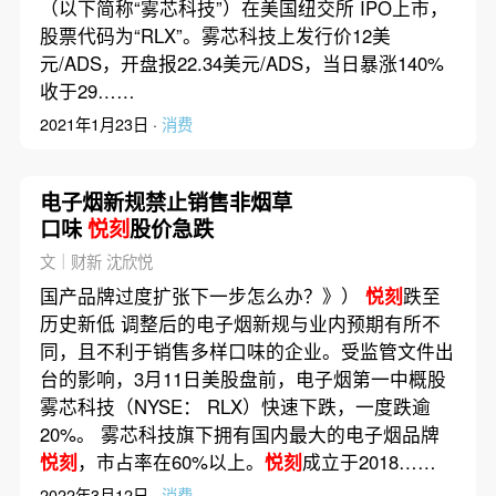
（以下简称“雾芯科技”）在美国纽交所 IPO上市，
股票代码为“RLX”。雾芯科技上发行价12美
元/ADS，开盘报22.34美元/ADS，当日暴涨140%
收于29……
2021年1月23日 ·
消费
电子烟新规禁止销售非烟草
口味
悦刻
股价急跌
文｜财新 沈欣悦
国产品牌过度扩张下一步怎么办？》）
悦刻
跌至
历史新低 调整后的电子烟新规与业内预期有所不
同，且不利于销售多样口味的企业。受监管文件出
台的影响，3月11日美股盘前，电子烟第一中概股
雾芯科技（NYSE： RLX）快速下跌，一度跌逾
20%。 雾芯科技旗下拥有国内最大的电子烟品牌
悦刻
，市占率在60%以上。
悦刻
成立于2018……
2022年3月12日 ·
消费