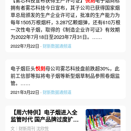
【雾芯科技宣布获得生产许可证】
悦刻
电子烟商标
拥有者雾芯科技今日宣布，其子公司已获得国家烟
草总局颁发的生产企业许可证，批准的生产能力为
每年1505万根烟杆，3.287亿颗烟弹，还有610万根
一次性电子烟，取得的《制造企业许可证》有效期
为2022年7月18日至2023年7月31日。……
2022年7月22日 ·
财新数据通频道
电子烟巨头
悦刻
母公司雾芯科技盘前跌超30%，此
前工信部等拟将电子烟等新型烟草制品参照卷烟监
管。……
2021年3月22日 ·
财新数据通频道
【周六特供】电子烟进入全
监管时代 国产品牌过度扩张
下一步怎么办？
文｜财新周刊 沈欣悦