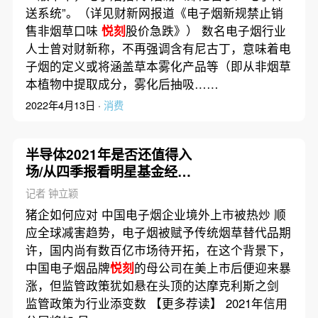
送系统”。（详见财新网报道《电子烟新规禁止销
售非烟草口味
悦刻
股价急跌》） 数名电子烟行业
人士曾对财新称，不再强调含有尼古丁，意味着电
子烟的定义或将涵盖草本雾化产品等（即从非烟草
本植物中提取成分，雾化后抽吸……
2022年4月13日 ·
消费
半导体2021年是否还值得入
场/从四季报看明星基金经理
仓位操作|数据精华
记者 钟立颖
猪企如何应对 中国电子烟企业境外上市被热炒 顺
应全球减害趋势，电子烟被赋予传统烟草替代品期
许，国内尚有数百亿市场待开拓，在这个背景下，
中国电子烟品牌
悦刻
的母公司在美上市后便迎来暴
涨，但监管政策犹如悬在头顶的达摩克利斯之剑
监管政策为行业添变数 【更多荐读】 2021年信用