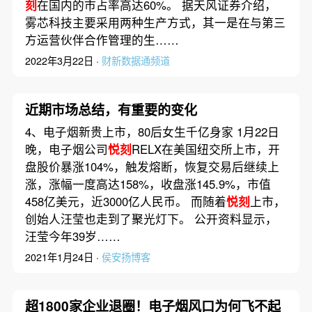
刻
在国内的市占率高达60%。 据天风证券介绍，
雾芯科技主要采用两种生产方式，其一是在与第三
方运营伙伴合作管理的生……
2022年3月22日 ·
财新数据通频道
近期市场总结，有重要的变化
4、电子烟新贵上市，80后女生千亿身家 1月22日
晚，电子烟公司
悦刻
RELX在美国纽交所上市，开
盘股价暴涨104%，触发熔断，恢复交易后继续上
涨，涨幅一度高达158%，收盘涨145.9%，市值
458亿美元，近3000亿人民币。 而随着
悦刻
上市，
创始人汪莹也走到了聚光灯下。 公开资料显示，
汪莹今年39岁……
2021年1月24日 ·
侯安扬博客
超1800家企业退圈！电子烟风口为何飞不起