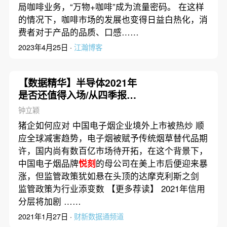
局咖啡业务，“万物+咖啡”成为流量密码。 在这样
的情况下，咖啡市场的发展也变得日益白热化，消
费者对于产品的品质、口感……
2023年4月25日 ·
江瀚博客
【数据精华】半导体2021年
是否还值得入场/从四季报看
明星基金经理仓位操作
钟立颖
猪企如何应对 中国电子烟企业境外上市被热炒 顺
应全球减害趋势，电子烟被赋予传统烟草替代品期
许，国内尚有数百亿市场待开拓，在这个背景下，
中国电子烟品牌
悦刻
的母公司在美上市后便迎来暴
涨，但监管政策犹如悬在头顶的达摩克利斯之剑
监管政策为行业添变数 【更多荐读】 2021年信用
分层将加剧 ……
2021年1月27日 ·
财新数据通频道