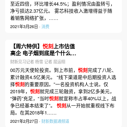
至近四倍，环比增长44.5%；盈利情况由盈转亏，
净亏损达2.37亿元。 雾芯科技收入激增得益于随
着销售网络扩张，……
2021年3月26日 ·
消费
【周六特供】
悦刻
上市估值
高企 电子烟到底是个什么样
的行业？
财新见习记者 杨雪 记者 屈运栩
00万元天使轮投资。到上市前，
悦刻
完成了八轮、
累计融资4.5亿美元。 “线下渠道是中后期投资人选
择
悦刻
的重要原因。”一名投资机构人士说。仅
2019年，
悦刻
就完成三轮融资，拿到2亿多美元，
“弹药”充足，“当时
悦刻
就宣称市占率40%以上，战
争已经基本结束了”。
悦刻
从一开始就重视线下布
局。在其2018年1……
2021年2月27日 ·
财新数据通频道