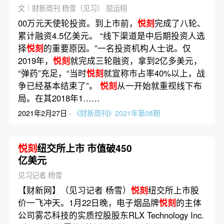
文｜财新周刊 杨雪（见习） 屈运栩
00万元天使轮投资。到上市前，
悦刻
完成了八轮、
累计融资4.5亿美元。 “线下渠道是中后期投资人选
择
悦刻
的重要原因。”一名投资机构人士说。仅
2019年，
悦刻
就完成三轮融资，拿到2亿多美元，
“弹药”充足，“当时
悦刻
就宣称市占率40%以上，战
争已经基本结束了”。
悦刻
从一开始就重视线下布
局。在其2018年1……
2021年2月27日 ·
《财新周刊》2021年第08期
悦刻
纽交所上市 市值破450
亿美元
见习记者 杨雪
【财新网】（见习记者 杨雪）
悦刻
纽交所上市股
价一飞冲天。1月22日晚，电子烟品牌
悦刻
的主体
公司雾芯科技的实质控股股东RLX Technology Inc.