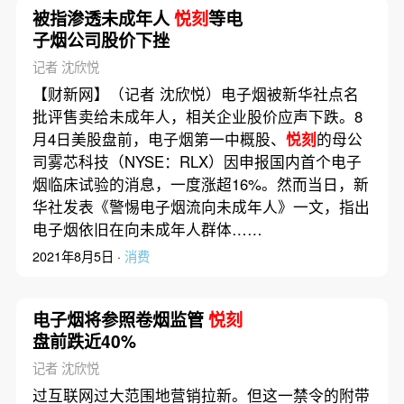
被指渗透未成年人
悦刻
等电
子烟公司股价下挫
记者 沈欣悦
【财新网】（记者 沈欣悦）电子烟被新华社点名
批评售卖给未成年人，相关企业股价应声下跌。8
月4日美股盘前，电子烟第一中概股、
悦刻
的母公
司雾芯科技（NYSE：RLX）因申报国内首个电子
烟临床试验的消息，一度涨超16%。然而当日，新
华社发表《警惕电子烟流向未成年人》一文，指出
电子烟依旧在向未成年人群体……
2021年8月5日 ·
消费
电子烟将参照卷烟监管
悦刻
盘前跌近40%
记者 沈欣悦
过互联网过大范围地营销拉新。但这一禁令的附带