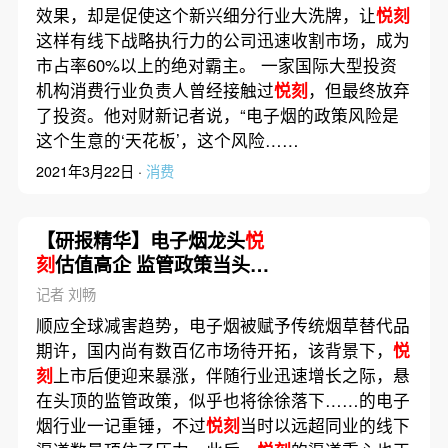
效果，却是促使这个新兴细分行业大洗牌，让
悦刻
这样有线下战略执行力的公司迅速收割市场，成为
市占率60%以上的绝对霸主。 一家国际大型投资
机构消费行业负责人曾经接触过
悦刻
，但最终放弃
了投资。他对财新记者说，“电子烟的政策风险是
这个生意的‘天花板’，这个风险……
2021年3月22日 ·
消费
【研报精华】电子烟龙头
悦
刻
估值高企 监管政策当头一
棒
记者 刘畅
顺应全球减害趋势，电子烟被赋予传统烟草替代品
期许，国内尚有数百亿市场待开拓，该背景下，
悦
刻
上市后便迎来暴涨，伴随行业迅速增长之际，悬
在头顶的监管政策，似乎也将徐徐落下……的电子
烟行业一记重锤，不过
悦刻
当时以远超同业的线下