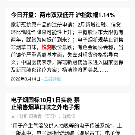
今日开盘：两市双双低开 沪指跌幅1.14%
家新冠抗原产品的注册申请；2月新增社融、信贷
环比“腰斩” 降息可能性上升；中概股退市大限仍有
两年，踩踏为何提前到来？；电子烟新规禁止销售
非烟草口味，
悦刻
股价急跌；有色金属协会称，当
前镍价严重背离基本面，失去对现货价格指导意
义；中国医药表示，辉瑞新冠药暂未进入国家医保
及新冠肺炎诊疗方案；杨洁篪将同美总……
2022年3月14日 ·
金融频道
电子烟国标10月1日实施 禁
止销售烟草口味之外电子烟
文｜财新 周鲁青（实习），沈欣悦
“用于产生气溶胶供人抽吸等的电子传送系统”，上
一版本中，电子烟指代“烟碱（即尼古丁）电子传