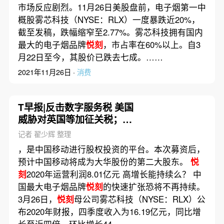
市场反应剧烈。11月26日美股盘前，电子烟第一中
概股雾芯科技（NYSE：RLX）一度暴跌近20%，
截至发稿，跌幅缩窄至2.77%。雾芯科技拥有国内
最大的电子烟品牌
悦刻
，市占率在60%以上。自3
月22日至今，其股价已跌去七成。……
2021年11月26日 ·
消费
T早报|反击数字服务税 美国
威胁对英国等加征关税；因
芯片短缺 蔚来汽车宣布停产
记者 翟少辉 整理
5天；格兰仕要约收购惠而浦
，是中国移动进行股权投资的平台。本次募资后，
中国获批
预计中国移动将成为大华股份的第二大股东。
悦
刻
2020年运营利润8.01亿元 高增长能持续么？ 中
国最大电子烟品牌
悦刻
的快速扩张恐将不再持续。
3月26日，
悦刻
母公司雾芯科技（NYSE：RLX）公
布2020年财报，四季度收入为16.19亿元，同比增