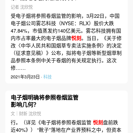
电子烟监管来袭
悦刻
母公司
记者 沈欣悦
跌50%
受电子烟将参照卷烟监管的影响，3月22日，中国
电子烟公司雾芯科技（NYSE：RLX）股价大跌
47.84%，市值蒸发约140亿美元。雾芯科技拥有国
内市占率最大的电子烟品牌
悦刻
。当日，《关于修
改〈中华人民共和国烟草专卖法实施条例〉的决定
（征求意见稿）》公布，拟将电子烟等新型烟草制
品参照本条例中关于卷烟的有关规定执行。这次
修……
2021年3月23日 ·
科技
电子烟明确将参照卷烟监管
影响几何？
文｜财新 沈欣悦
行。（详见《电子烟将参照卷烟监管
悦刻
盘前跌
近40%》） “靴子”落地在产业界预料之中，但资本