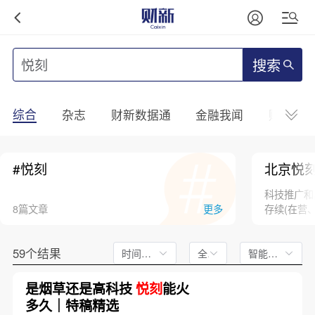
搜索
综合
杂志
财新数据通
金融我闻
财新mini
#悦刻
北京悦
科技推广和
8篇文章
更多
存续(在营
59个结果
时间不限
全文
智能排序
是烟草还是高科技
悦刻
能火
多久｜特稿精选