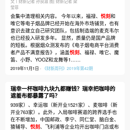
文丨财新记者 孙良滋 图| 财新记者 梁
莹菲
会集中清理相关内容。 今年以来，福禄、
悦刻
和
唯它等电子烟品牌已经开始在海外市场铺货，也有
意识去建立自己研究团队，包括制造端的麦克韦尔
也已经投入研发多年。 显然，质量仍是国产品牌
的短板。根据烟众测发布的《电子烟电商平台消费
者产品不满意报告》，涵盖
悦刻
、福禄、唯它、魔
笛、小野、YOOZ和龙舞等1……
2019年11月1日 ·
《财新周刊》2019年第42期
瑞幸一杯咖啡九块九都赚钱？瑞幸把咖啡的
遮羞布都暴露了吗？
939家）、幸运咖（新开业1521家）、麦咖啡（新
开业763家）。此外，入局咖啡赛道的跨界选手也
在不断增加，中国邮政、李宁、同仁堂、脑白金、
猿辅导、
悦刻
、飞利浦等企业均开出咖啡门店或布