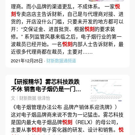
理商。而小品牌的渠道更乱，不成体系。 一家
悦
刻
专卖店店主告诉财新，自己是与代理商对接、进
货的，开店没什么门槛，只要未开发的地方都可以
开：“交保证金、进首批货、根据
悦刻
的要求装
修。” 系列监管风暴来临之后，电子烟行业的第一
波裁员已经开始。一名
悦刻
内部人士告诉财新，最
近很多代理商都在裁员，主要对……
2021年12月25日 ·
财新数据通频道
【研报精华】雾芯科技跌跌
不休 销售电子烟仍是一门好
生意吗？
文｜财新数据 徐泽怡
《电子烟管理办法公布 品牌产销体系迎洗牌》）
这对电子烟品牌商来说不啻为一记猛击。雾芯科技
是国内最大电子烟品牌
悦刻
（RELX）的母公司，
主要从事
悦刻
电子雾化器的研发、设计和销售。
悦