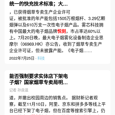
统一的快充技术标准；大众
汽车集团高层巨震；“天猫香
，已获得烟草专卖生产企业许可
港”服务将关闭
证，被批准的年产能包括1505万根烟杆、3.29亿颗
烟弹以及610万支一次性电子烟产品。雾芯科技拥
有中国最大的电子烟品牌
悦刻
，市占率达60%以
上。7月20日晚，最大电子烟雾化设备制造企业思
摩尔（06969.HK）亦公告，收到了烟草专卖生产
企业许可证，但未披露产能。《电子烟……
2022年7月25日 ·
科技
能否强制要求实体店下架电
子烟？国家烟草专卖局明确
监管尺度
记者 孙良滋
道，并撤出校园周边的销售点。 据财新记者观
察，截至11月10日，阿里、京东和拼多多等线上平
台已经下架了电子烟，但在百度等搜索引擎上，仍