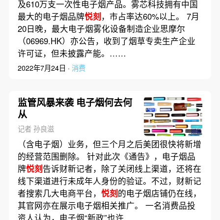
及610万支一次性电子烟产品。雾芯科技拥有中国
最大的电子烟品牌
悦刻
，市占率达60%以上。 7月
20日晚，最大电子烟雾化设备制造企业思摩尔
（06969.HK）亦公告，收到了烟草专卖生产企业
许可证，但未披露产能。……
2022年7月24日 ·
消费
监管风暴来袭 电子烟何去何
从
记者 孙良滋
（含电子烟）业务，但三个月之后美团很快将新增
的经营范围删除。 针对此次《通告》，电子烟品
牌
悦刻
告诉财新记者，除了关闭线上渠道，还将在
线下渠道进行未成年人身份的验证。不过，财新记
者搜索几大电商平台，
悦刻
的电子烟店铺仍在线，
其官网亦在展示电子烟相关推广。 一名消费品投
资人认为，电子烟“新政”也许……