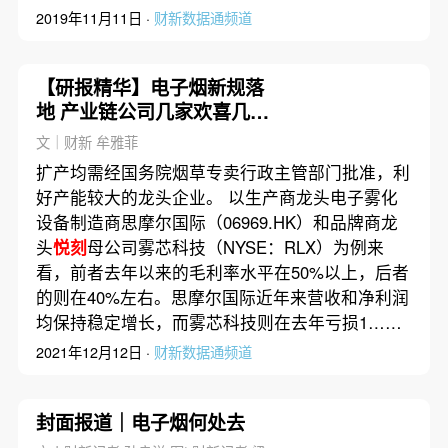
2019年11月11日 ·
财新数据通频道
【研报精华】电子烟新规落
地 产业链公司几家欢喜几家
愁？
文｜财新 牟雅菲
扩产均需经国务院烟草专卖行政主管部门批准，利
好产能较大的龙头企业。 以生产商龙头电子雾化
设备制造商思摩尔国际（06969.HK）和品牌商龙
头
悦刻
母公司雾芯科技（NYSE：RLX）为例来
看，前者去年以来的毛利率水平在50%以上，后者
的则在40%左右。思摩尔国际近年来营收和净利润
均保持稳定增长，而雾芯科技则在去年亏损1……
2021年12月12日 ·
财新数据通频道
封面报道｜电子烟何处去