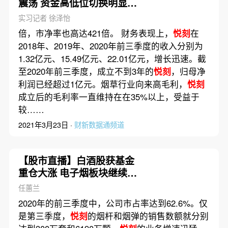
震荡 资金高低位切换明显
（3月23日）
实习记者 徐泽怡
倍，市净率也高达421倍。 财务表现上，
悦刻
在
2018年、2019年、2020年前三季度的收入分别为
1.32亿元、15.49亿元、22.01亿元，增长迅速。截
至2020年前三季度，成立不到3年的
悦刻
，归母净
利润已经超过1亿元。烟草行业向来高毛利，
悦刻
成立后的毛利率一直维持在在35%以上，受益于
较……
2021年3月23日 ·
财新数据通频道
【股市直播】白酒股获基金
重仓大涨 电子烟板块继续上
行（1月25日）
任蕙兰
2020年的前三季度中，公司市占率达到62.6%。仅
是第三季度，
悦刻
的烟杆和烟弹的销售数额就分别