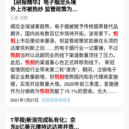
【研报精华】电子烟龙头境
外上市被热炒 监管政策为行
业添变数
记者 刘畅
顺应全球减害趋势，电子烟被赋予传统烟草替代品
期许，国内尚有数百亿市场待开拓，该背景下，
悦
刻
上市后便迎来暴涨，但监管政策犹如悬在头顶的
达摩克利斯之剑……的电子烟行业一记重锤，不过
悦刻
当时以远超同业的线下渠道数量顶住了压力。
此后，
悦刻
的渠道重心也正式转移到线下。 新冠
疫情则给行业带来第二轮“清洗”，期间，注销电子
烟企业数量剧增，但
悦刻
借势国内知名代理商爱施
德，实现开店数量大增。2020年前三季度，爱施德
作为分销商为
悦刻
贡献了15.1%的营收。光大……
2021年1月27日 ·
财新数据通频道
T早报|新浪完成私有化；京
东8亿美元增持达达将并表；