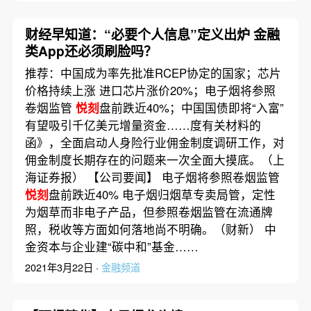
财经早知道：“必要个人信息”定义出炉 金融
类App还必须刷脸吗？
推荐：中国成为率先批准RCEP协定的国家；芯片
价格持续上涨 进口芯片涨价20%；电子烟将参照
卷烟监管
悦刻
盘前跌近40%；中国国债即将“入富”
有望吸引千亿美元增量资金……度有关材料的
函》，全面启动人身险行业佣金制度调研工作，对
佣金制度长期存在的问题来一次全面大摸底。（上
海证券报） 【公司要闻】 电子烟将参照卷烟监管
悦刻
盘前跌近40% 电子烟归烟草专卖局管，定性
为烟草而非电子产品，但参照卷烟监管在流通牌
照，税收等方面如何落地尚不明确。（财新） 中
金资本与企业建“碳中和”基金……
2021年3月22日 ·
金融频道