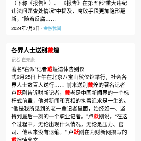
（下称《报告》）。 《报告》在第五部“重大违纪
违法问题查处情况”中提及，腐败手段更加隐形翻
新，“随着反腐……
2024年7月2日 ·
金融我闻
各界人士送别
戴
煌
记者 崔先康
著名“右派”记者
戴
煌遗体告别仪
式2月25日上午在北京八宝山殡仪馆举行，社会各
界人士数百人送行…… 前来送别
戴
煌的著名记者
卢
跃
刚告诉财新记者，
戴
老是中国新闻界的一个标
杆式前辈，他对新闻和真相的执着追求是一生的。
“他是我所见到的老一辈记者里面，始终如一、坚
持到最后一刻的一个职业记者。”卢
跃
刚说，“在这
个过程中，无论出现什么情况，无论是压力、官
司、他从来没有退缩。” 卢
跃
刚在为财新网撰写的
戴
煌悼念文……