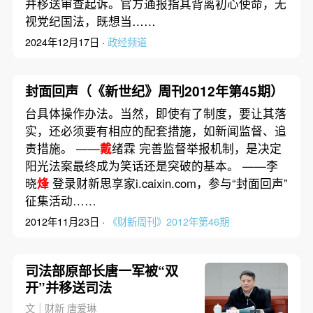
并移送审查起诉。官方通报指其背离初心使命，无
视党纪国法，既想当……
2024年12月17日 ·
政经频道
封面回声（《新世纪》周刊2012年第45期）
台具体操作办法。当然，即使有了制度，要让其落
实，还必须要有相应的配套措施，如新闻监督、追
责措施。 ——
戴
绪霖 完善监督举报机制，是决定
阳光法案最终成为笑话还是突破的基本。 ——李
晓
烽
登录财新思享家i.caixin.com，参与“封面回声”
征集活动……
2012年11月23日 ·
《财新周刊》2012年第46期
司法部原部长唐一军被“双
开”并移送司法
文｜财新 唐爱琳