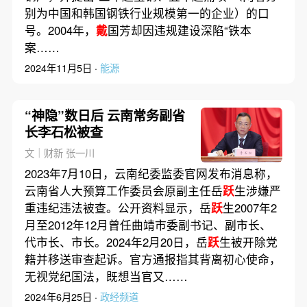
别为中国和韩国钢铁行业规模第一的企业）的口
号。2004年，
戴
国芳却因违规建设深陷“铁本
案……
2024年11月5日 ·
能源
“神隐”数日后 云南常务副省
长李石松被查
文｜财新 张一川
2023年7月10日，云南纪委监委官网发布消息称，
云南省人大预算工作委员会原副主任岳
跃
生涉嫌严
重违纪违法被查。公开资料显示，岳
跃
生2007年2
月至2012年12月曾任曲靖市委副书记、副市长、
代市长、市长。2024年2月20日，岳
跃
生被开除党
籍并移送审查起诉。官方通报指其背离初心使命，
无视党纪国法，既想当官又……
2024年6月25日 ·
政经频道