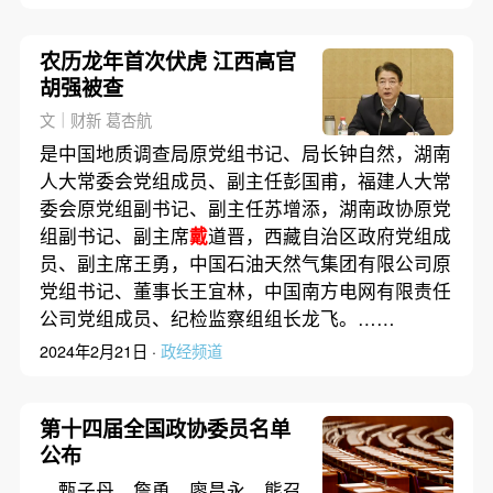
农历龙年首次伏虎 江西高官
胡强被查
文｜财新 葛杏航
是中国地质调查局原党组书记、局长钟自然，湖南
人大常委会党组成员、副主任彭国甫，福建人大常
委会原党组副书记、副主任苏增添，湖南政协原党
组副书记、副主席
戴
道晋，西藏自治区政府党组成
员、副主席王勇，中国石油天然气集团有限公司原
党组书记、董事长王宜林，中国南方电网有限责任
公司党组成员、纪检监察组组长龙飞。……
2024年2月21日 ·
政经频道
第十四届全国政协委员名单
公布
、甄子丹、詹勇、廖昌永、熊召