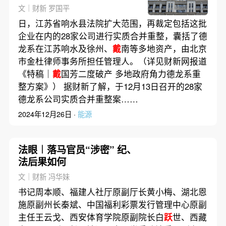
超百亿
文｜财新 罗国平
日，江苏省响水县法院扩大范围，再裁定包括这批
企业在内的28家公司进行实质合并重整，囊括了德
龙系在江苏响水及徐州、
戴
南等多地资产，由北京
市金杜律师事务所担任管理人。（详见财新网报道
《特稿｜
戴
国芳二度破产 多地政府角力德龙系重
整方案》） 据财新了解，于12月13日召开的28家
德龙系公司实质合并重整案……
2024年12月26日 ·
能源
法眼︱落马官员“涉密” 纪、
法后果如何
文｜财新 冯华妹
书记周本顺、福建人社厅原副厅长黄小梅、湖北恩
施原副州长秦斌、中国福利彩票发行管理中心原副
主任王云戈、西安体育学院原副院长白
跃
世、西藏