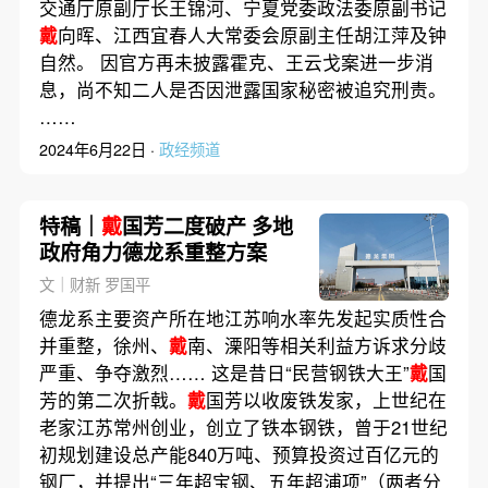
交通厅原副厅长王锦河、宁夏党委政法委原副书记
戴
向晖、江西宜春人大常委会原副主任胡江萍及钟
自然。 因官方再未披露霍克、王云戈案进一步消
息，尚不知二人是否因泄露国家秘密被追究刑责。
……
2024年6月22日 ·
政经频道
特稿｜
戴
国芳二度破产 多地
政府角力德龙系重整方案
文｜财新 罗国平
德龙系主要资产所在地江苏响水率先发起实质性合
并重整，徐州、
戴
南、溧阳等相关利益方诉求分歧
严重、争夺激烈…… 这是昔日“民营钢铁大王”
戴
国
芳的第二次折戟。
戴
国芳以收废铁发家，上世纪在
老家江苏常州创业，创立了铁本钢铁，曾于21世纪
初规划建设总产能840万吨、预算投资过百亿元的
钢厂，并提出“三年超宝钢、五年超浦项”（两者分