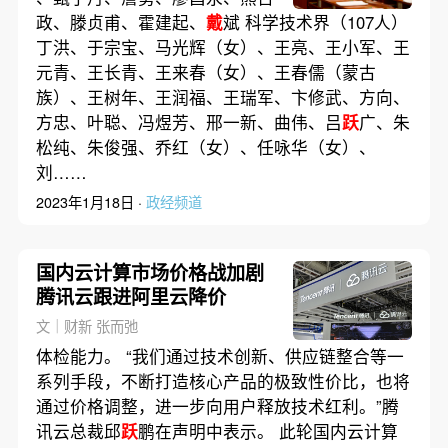
政、滕贞甫、霍建起、
戴
斌 科学技术界（107人）
丁洪、于宗宝、马光辉（女）、王亮、王小军、王
元青、王长青、王来春（女）、王春儒（蒙古
族）、王树年、王润福、王瑞军、卞修武、方向、
方忠、叶聪、冯煜芳、邢一新、曲伟、吕
跃
广、朱
松纯、朱俊强、乔红（女）、任咏华（女）、
刘……
2023年1月18日 ·
政经频道
国内云计算市场价格战加剧
腾讯云跟进阿里云降价
文｜财新 张而弛
体检能力。 “我们通过技术创新、供应链整合等一
系列手段，不断打造核心产品的极致性价比，也将
通过价格调整，进一步向用户释放技术红利。”腾
讯云总裁邱
跃
鹏在声明中表示。 此轮国内云计算