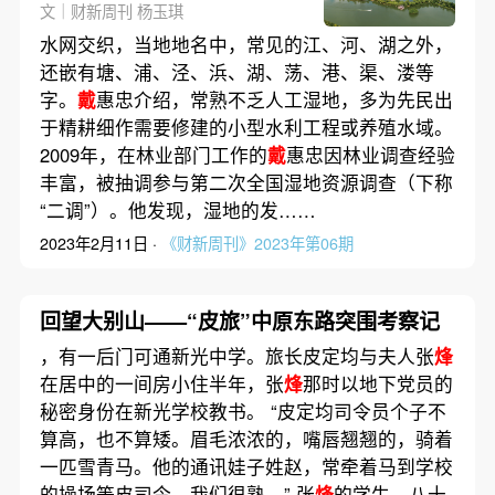
文｜财新周刊 杨玉琪
水网交织，当地地名中，常见的江、河、湖之外，
还嵌有塘、浦、泾、浜、湖、荡、港、渠、溇等
字。
戴
惠忠介绍，常熟不乏人工湿地，多为先民出
于精耕细作需要修建的小型水利工程或养殖水域。
2009年，在林业部门工作的
戴
惠忠因林业调查经验
丰富，被抽调参与第二次全国湿地资源调查（下称
“二调”）。他发现，湿地的发……
2023年2月11日 ·
《财新周刊》2023年第06期
回望大别山——“皮旅”中原东路突围考察记
，有一后门可通新光中学。旅长皮定均与夫人张
烽
在居中的一间房小住半年，张
烽
那时以地下党员的
秘密身份在新光学校教书。 “皮定均司令员个子不
算高，也不算矮。眉毛浓浓的，嘴唇翘翘的，骑着
一匹雪青马。他的通讯娃子姓赵，常牵着马到学校
的操场等皮司令，我们很熟。” 张
烽
的学生、八十