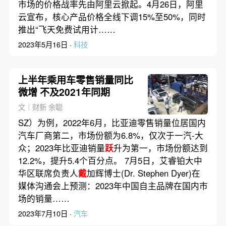
市场的价格战率先由阿里云掀起。4月26日，阿里
云宣布，核心产品价格全线下调15%至50%，同时
推出“飞天免费试用计……
2023年5月16日 ·
科技
上半年乘用车零售销量同比
微增 不及2021年同期
文｜财新 余聪
SZ）为例，2022年6月，比亚迪零售销量位居国内
汽车厂商第二，市场份额为6.8%，仅次于一汽-大
众；2023年比亚迪销量
跃
升为第一，市场份额达到
12.2%，提升5.4个百分点。 7月5日，艾睿铂大中
华区联席负责人
戴
加辉博士(Dr. Stephen Dyer)在
媒体沟通会上预测：2023年中国自主品牌在国内市
场的销量……
2023年7月10日 ·
汽车