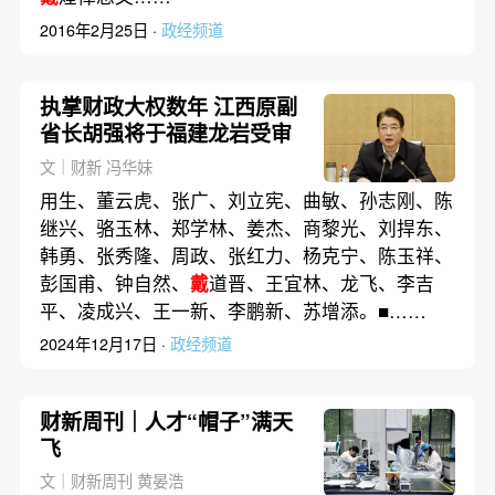
2016年2月25日 ·
政经频道
执掌财政大权数年 江西原副
省长胡强将于福建龙岩受审
文｜财新 冯华妹
用生、董云虎、张广、刘立宪、曲敏、孙志刚、陈
继兴、骆玉林、郑学林、姜杰、商黎光、刘捍东、
韩勇、张秀隆、周政、张红力、杨克宁、陈玉祥、
彭国甫、钟自然、
戴
道晋、王宜林、龙飞、李吉
平、凌成兴、王一新、李鹏新、苏增添。■……
2024年12月17日 ·
政经频道
财新周刊｜人才“帽子”满天
飞
文｜财新周刊 黄晏浩