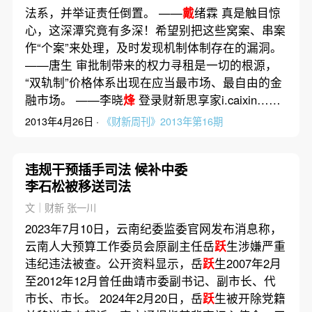
法系，并举证责任倒置。 ——
戴
绪霖 真是触目惊
心，这深潭究竟有多深！希望别把这些窝案、串案
作“个案”来处理，及时发现机制体制存在的漏洞。
——唐生 审批制带来的权力寻租是一切的根源，
“双轨制”价格体系出现在应当最市场、最自由的金
融市场。 ——李晓
烽
登录财新思享家i.caixin……
2013年4月26日 ·
《财新周刊》2013年第16期
违规干预插手司法 候补中委
李石松被移送司法
文｜财新 张一川
2023年7月10日，云南纪委监委官网发布消息称，
云南人大预算工作委员会原副主任岳
跃
生涉嫌严重
违纪违法被查。公开资料显示，岳
跃
生2007年2月
至2012年12月曾任曲靖市委副书记、副市长、代
市长、市长。 2024年2月20日，岳
跃
生被开除党籍