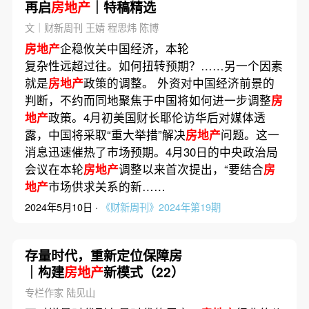
再启
房地产
｜特稿精选
文｜财新周刊 王婧 程思炜 陈博
房地产
企稳攸关中国经济，本轮
复杂性远超过往。如何扭转预期？……另一个因素
就是
房地产
政策的调整。 外资对中国经济前景的
判断，不约而同地聚焦于中国将如何进一步调整
房
地产
政策。4月初美国财长耶伦访华后对媒体透
露，中国将采取“重大举措”解决
房地产
问题。这一
消息迅速催热了市场预期。4月30日的中央政治局
会议在本轮
房地产
调整以来首次提出，“要结合
房
地产
市场供求关系的新……
2024年5月10日 ·
《财新周刊》2024年第19期
存量时代，重新定位保障房
｜构建
房地产
新模式（22）
专栏作家 陆见山