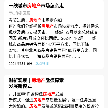
一线城市
房地产
市场怎么走
专栏作家 夏磊
春节过后，
房地产
市场走向如
何？我们分线拆析
房地产
市场恢复力度，探讨需求
现状及后市支撑因素。 一线城市3月以来总体成交
回温 新房3月成交环比回暖。2024年1-2月，一线
城市商品房销售面积447万平方米，同比下降
27%，其中北京商品房销售面积165万平方米，同
比上升10%，上海商品房销售面积1……
2024年3月19日 ·
观点频道
财新观察｜
房地产
亟须探索
发展新模式
，并重申“抓紧构建
房地产
发展
新模式，促进
房地产
高质量发展”。这一任务是重
大紧迫的。
房地产
发展亟须跳出周而复始的松紧冷