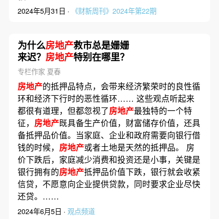
2024年5月31日 ·
《财新周刊》2024年第22期
为什么
房地产
救市总是姗姗
来迟？
房地产
特别在哪里？
专栏作家 夏春
房地产
的抵押品特点，会带来经济繁荣时的良性循
环和经济下行时的恶性循环…… 这些观点听起来
都很有道理，但都忽视了
房地产
最独特的一个特
征，
房地产
既具备生产价值，财富储存价值，还具
备抵押品价值。当家庭、企业和政府需要向银行借
钱的时候，
房地产
或者土地是天然的抵押品。 房
价下跌后，家庭减少消费和投资还是小事，关键是
银行拥有的
房地产
抵押品价值下跌，银行就会收紧
信贷，不愿意向企业提供贷款，同时要求企业尽快
还贷。……
2024年6月5日 ·
观点频道