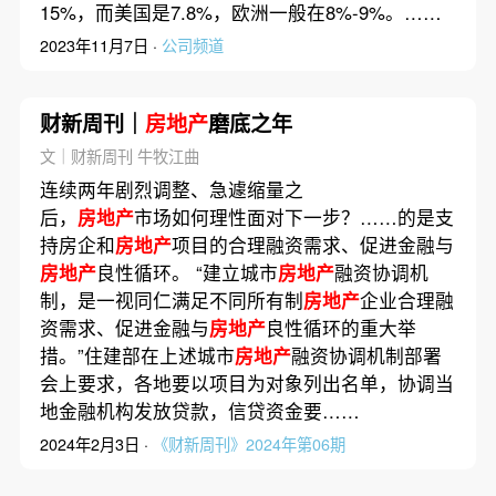
15%，而美国是7.8%，欧洲一般在8%-9%。……
2023年11月7日 ·
公司频道
财新周刊｜
房地产
磨底之年
文｜财新周刊 牛牧江曲
连续两年剧烈调整、急遽缩量之
后，
房地产
市场如何理性面对下一步？……的是支
持房企和
房地产
项目的合理融资需求、促进金融与
房地产
良性循环。 “建立城市
房地产
融资协调机
制，是一视同仁满足不同所有制
房地产
企业合理融
资需求、促进金融与
房地产
良性循环的重大举
措。”住建部在上述城市
房地产
融资协调机制部署
会上要求，各地要以项目为对象列出名单，协调当
地金融机构发放贷款，信贷资金要……
2024年2月3日 ·
《财新周刊》2024年第06期