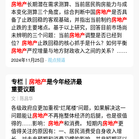
房地产
长期潜在需求测算、当前居民购房能力与成
本变化测算三个角度，综合判断中国
房地产
是否具
备了止跌回稳的客观基础，并指出当前制约
房地产
止跌的主要堵点。基于以上研究，回答目前市场尚
未辨明的三个问题：当前
房地产
调整是否已经到
位？
房地产
止跌回稳的核心抓手是什么？如何平衡
房地产
严控增量与地方财政收入之间的关系？……
2024年11月25日 ·
观点频道
专栏｜
房地产
是今年经济最
重要议题
文｜陈昌华
各级政府应更加重视“烂尾楼”问题，如果解决这一
问题能让
房地产
不再拖整体经济的后腿，也是很值
得的……影响：
房地产
和消费。 短期内
房地产
更
值得关注的原因有：一、居民消费受自身收入增
长、对未来预期和消费习惯的影响，并非短期可以