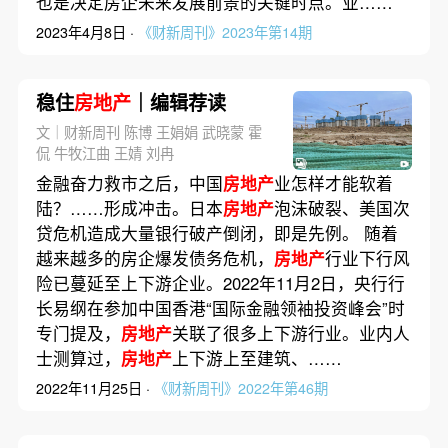
也是决定房企未来发展前景的关键时点。业……
2023年4月8日 ·
《财新周刊》2023年第14期
稳住
房地产
｜编辑荐读
文｜财新周刊 陈博 王娟娟 武晓蒙 霍
侃 牛牧江曲 王婧 刘冉
金融奋力救市之后，中国
房地产
业怎样才能软着
陆？……形成冲击。日本
房地产
泡沫破裂、美国次
贷危机造成大量银行破产倒闭，即是先例。 随着
越来越多的房企爆发债务危机，
房地产
行业下行风
险已蔓延至上下游企业。2022年11月2日，央行行
长易纲在参加中国香港“国际金融领袖投资峰会”时
专门提及，
房地产
关联了很多上下游行业。业内人
士测算过，
房地产
上下游上至建筑、……
2022年11月25日 ·
《财新周刊》2022年第46期