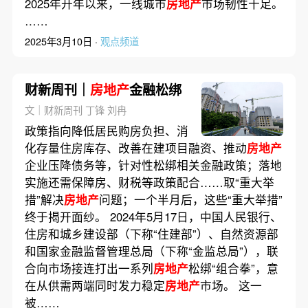
2025年开年以来，一线城市
房地产
市场韧性十足。
……
2025年3月10日 ·
观点频道
财新周刊｜
房地产
金融松绑
文｜财新周刊 丁锋 刘冉
政策指向降低居民购房负担、消
化存量住房库存、改善在建项目融资、推动
房地产
企业压降债务等，针对性松绑相关金融政策；落地
实施还需保障房、财税等政策配合……取“重大举
措”解决
房地产
问题；一个半月后，这些“重大举措”
终于揭开面纱。 2024年5月17日，中国人民银行、
住房和城乡建设部（下称“住建部”）、自然资源部
和国家金融监督管理总局（下称“金监总局”），联
合向市场接连打出一系列
房地产
松绑“组合拳”，意
在从供需两端同时发力稳定
房地产
市场。 这一
被……