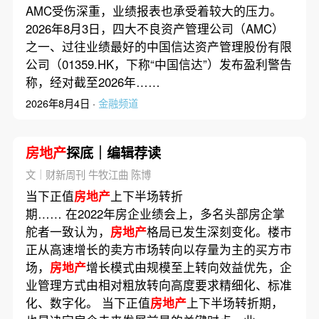
AMC受伤深重，业绩报表也承受着较大的压力。
2026年8月3日，四大不良资产管理公司（AMC）
之一、过往业绩最好的中国信达资产管理股份有限
公司（01359.HK，下称“中国信达”）发布盈利警告
称，经对截至2026年……
2026年8月4日 ·
金融频道
房地产
探底｜编辑荐读
文｜财新周刊 牛牧江曲 陈博
当下正值
房地产
上下半场转折
期…… 在2022年房企业绩会上，多名头部房企掌
舵者一致认为，
房地产
格局已发生深刻变化。楼市
正从高速增长的卖方市场转向以存量为主的买方市
场，
房地产
增长模式由规模至上转向效益优先，企
业管理方式由相对粗放转向高度要求精细化、标准
化、数字化。 当下正值
房地产
上下半场转折期，