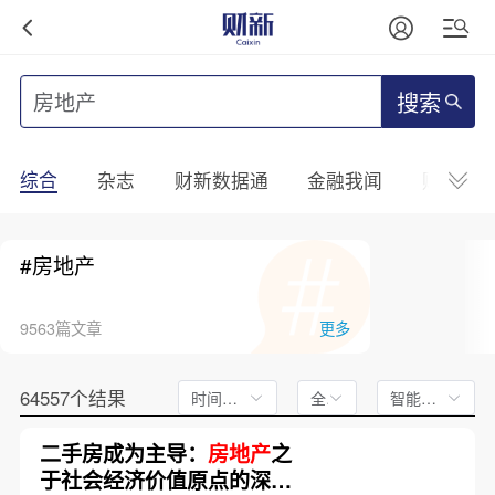
搜索
综合
杂志
财新数据通
金融我闻
财新mini
#房地产
9563篇文章
更多
64557个结果
时间不限
全文
智能排序
二手房成为主导：
房地产
之
于社会经济价值原点的深刻