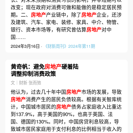
改变；现在政府对消费可做和能做的是稳定居民预
期。二、
房地产
产业链中，除了
房地产
企业，还涉
及建筑、汽车、家电、装修、家具、中介、物管、
银行、资本市场等，有研究曾估算
房地产
对中
国……
2024年3月16日 ·
《财新周刊》2024年第11期
黄奇帆：避免
房地产
硬着陆
调整抑制消费政策
文｜财新 张而弛
他认为，过去几十年中国
房地产
市场的发展，导致
房地产
消费产生的居民负债较高。根据有关智库统
计，中国城市居民的
房地产
债务占家庭收入比重达
到137.9%，高于美国的90%，也高于英国、法
国、德国的130%。同时，中国房贷利息较高，导
致城市居民家庭用于支付利息的比例相当于收入的