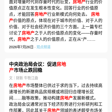
面对增量时代到存量时代的巨变，
房地产
行业的价
值原点正在发生根本性变化。回答行业的价值原
点，才能回答
房地产
行业新模式向何处去。
房地
产
价值的原点，体现在对于城市的价值、对于人的
价值、对于社会经济价值的三个方面。上一篇专栏
讨论了
房地产
之于人的价值原点的变化——存量时
代，
房地产
之于人的价值原点，正在从“产……
2026年7月26日 ·
观点频道
中央政治局会议：促进
房地
产
市场止跌回稳
文｜财新 牛牧江曲
在
房地产
市场整体已供过于求的当下，过去持续高
速增长的新建商品房规模或将回归合理增长区
间……融等政策，推动构建
房地产
发展新模式。
政治局会议通常对当下经济形势进行分析研判和工
作部署，因此其关于
房地产
领域的表述颇受市场关