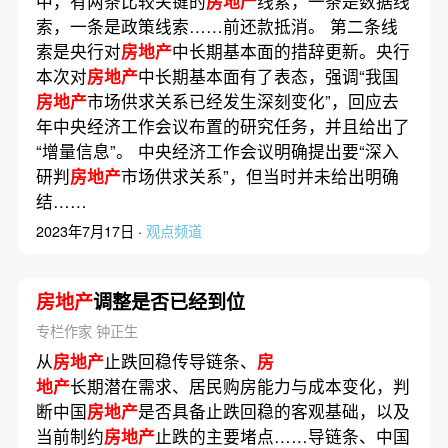
中，有两条比较关键的
房地产
线索，一条是数据线
索，一条是政策线索……前还款抵消。 第二条线
索是央行对
房地产
中长期基本面的措辞更新。央行
本次对
房地产
中长期基本面有了表态，强调“我国
房地产
市场供求关系已经发生深刻变化”，回应去
年中央经济工作会议布置的研究任务，并且给出了
“增量信息”。 中央经济工作会议明确提出要“深入
研判
房地产
市场供求关系”，但当时并未给出明确
结……
2023年7月17日 ·
观点频道
房地产
调整是否已经到位
专栏作家 钟正生
从
房地产
止跌回稳传导链条、
房
地产
长期潜在需求、居民购房能力与成本变化，判
断中国
房地产
是否具备止跌回稳的客观基础，以及
当前制约
房地产
止跌的主要堵点……导链条、中国