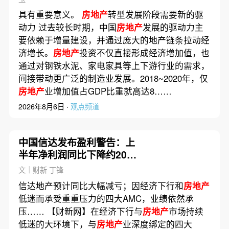
具有重要意义。
房地产
转型发展阶段需要新的驱
动力 过去较长时期，中国
房地产
发展的驱动力主
要依赖于增量建设，并通过庞大的地产链条拉动经
济增长。
房地产
投资不仅直接形成经济增加值，也
通过对钢铁水泥、家电家具等上下游行业的需求，
间接带动更广泛的制造业发展。2018~2020年，仅
房地产
业增加值占GDP比重就高达8……
2026年8月6日 ·
观点频道
中国信达发布盈利警告：上
半年净利润同比下降约20%
至25%
文｜财新 丁锋
信达地产预计同比大幅减亏；因经济下行和
房地产
低迷而承受重重压力的四大AMC，业绩依然承
压…… 【财新网】在经济下行与
房地产
市场持续
低迷的大环境下，与
房地产
业深度绑定的四大