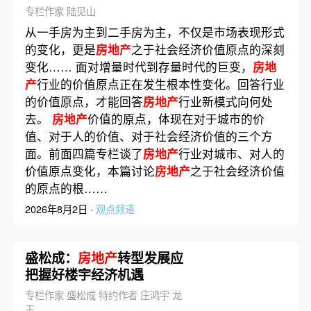
变化｜构建
房地产
新模式
专栏作家 陆见山
（23）
从一手房为主到二手房为主，不仅是市场表现形式
的变化，更是
房地产
之于社会经济价值原点的深刻
变化…… 面对增量时代到存量时代的巨变，
房地
产
行业的价值原点正在发生根本性变化。回答行业
的价值原点，才能回答
房地产
行业新模式向何处
去。
房地产
价值的原点，体现在对于城市的价
值、对于人的价值、对于社会经济价值的三个方
面。前面四篇专栏谈了
房地产
行业对城市、对人的
价值原点变化，本篇讨论
房地产
之于社会经济价值
的原点的根……
2026年8月2日 ·
观点频道
盛松成：
房地产
转型发展应
把握好楼宇经济机遇
专栏作家 盛松成 特约作者 庄鸿宇 龙
玉