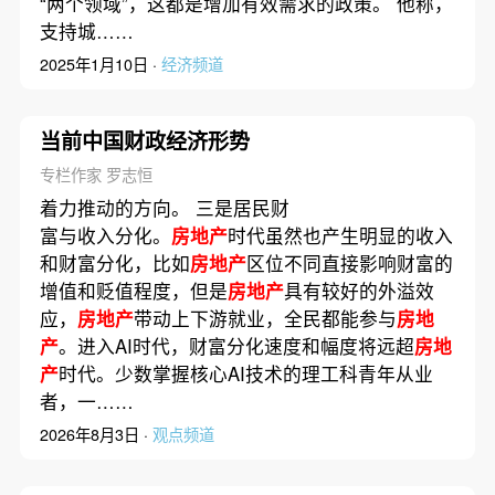
“两个领域”，这都是增加有效需求的政策。 他称，
支持城……
2025年1月10日 ·
经济频道
当前中国财政经济形势
专栏作家 罗志恒
着力推动的方向。 三是居民财
富与收入分化。
房地产
时代虽然也产生明显的收入
和财富分化，比如
房地产
区位不同直接影响财富的
增值和贬值程度，但是
房地产
具有较好的外溢效
应，
房地产
带动上下游就业，全民都能参与
房地
产
。进入AI时代，财富分化速度和幅度将远超
房地
产
时代。少数掌握核心AI技术的理工科青年从业
者，一……
2026年8月3日 ·
观点频道