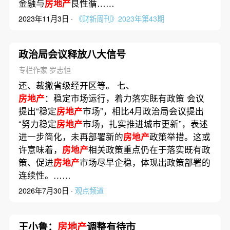
金融与
房地产
良性循……
2023年11月3日 ·
《财新周刊》2023年第43期
政治局会议释放八大信号
专栏作家 罗志恒
还、裁撤省级经开区等。 七、
房地产
：稳定市场运行，着力落实既有政策 会议
提出“稳定
房地产
市场”，相比4月政治局会议提出
“努力稳定
房地产
市场，扎实推进城市更新”，表述
进一步简化，未再部署新的
房地产
政策举措。这或
许意味着，
房地产
相关政策重点仍在于落实既有政
策、促进
房地产
市场尽早企稳，体现出政策部署的
连续性。……
2026年7月30日 ·
观点频道
王小鲁：
房地产
调整有待市