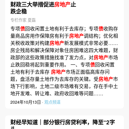
财政三大举措促进
房地产
止
跌企稳
专栏作家 夏磊
专项
债
回收闲置土地有利于去库存；专项
债
收购存
量商品房用作保障房有利于
房地产
调结构；优化相
关税收政策对构建
房地产
新发展模式非常必要……
房企残局和解决保障对象住房困难这四大难题，财
政部的这些政策措施找准了发力点，对
房地产
市场
止跌回稳将起到重要作用。 一、专项
债
回收闲置
土地有利于去库存
房地产
市场正面临高库存问
题，盘活存量土地作为去库存的关键。受
房地产
市
场下行影响，土地二级市场难有交易，存在手中土
地开发难、转让难、政府收回难等问题……
2024年10月13日 ·
观点频道
财经早知道｜部分银行房贷利率，降至“2字