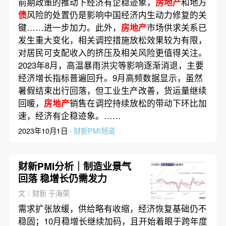
前期政策的推动下经济有企稳迹象，
房地产
和地方
债
风险的处置仍是影响中国经济内生动力修复的关
键……进一步加力。此外，
房地产
市场供求关系已
发生重大变化，相关调控措施放松效果较为有限，
对居民可支配收入的挤压及相关风险更值得关注。
2023年8月，高温暴雨洪灾等影响逐渐消退，主要
经济增长指标普遍回升。9月高频数据显示，虽然
暑假结束出行回落，但工业生产改善，货运量继续
回暖，
房地产
销售在调控持续放松的带动下环比加
速，经济有企稳迹象。……
2023年10月1日 ·
财新PMI频道
财新PMI分析｜制造业景气
回落 稳增长仍需发力
文｜财新 于海荣
需求扩张放缓，供给略有收缩，经济恢复基础仍不
稳固；10月稳增长继续加码，且开始着眼于跨年度