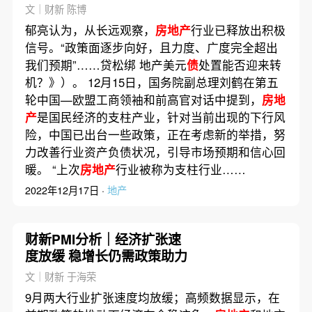
捉机会
文｜财新 陈博
郁亮认为，从长远观察，
房地产
行业已释放出积极
信号。“政策面逐步向好，且力度、广度完全超出
我们预期”……贷松绑 地产美元
债
处置能否迎来转
机？》）。 12月15日，国务院副总理刘鹤在第五
轮中国—欧盟工商领袖和前高官对话中提到，
房地
产
是国民经济的支柱产业，针对当前出现的下行风
险，中国已出台一些政策，正在考虑新的举措，努
力改善行业资产负债状况，引导市场预期和信心回
暖。 “上次
房地产
行业被称为支柱行业……
2022年12月17日 ·
地产
财新PMI分析｜经济扩张速
度放缓 稳增长仍需政策助力
文｜财新 于海荣
9月两大行业扩张速度均放缓；高频数据显示，在