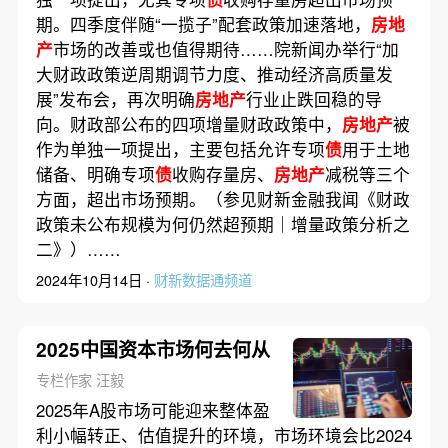
期。四季度伴随“一揽子”配套政策加速落地，
房地
产
市场的改善或也值得期待……院新闻办举行“加
大财政政策逆周期调节力度、推动经济高质量发
展”发布会，再次明确
房地产
行业止跌回稳的导
向。财政部公布的四项增量财政政策中，
房地产
被
作为单独一项提出，主要包括允许专项
债
用于土地
储备、明确专项
债
收购存量房、
房地产
减税等三个
方面，超出市场预期。（参见财新金融我闻《财政
政策未公布规模为何仍然超预期｜增量政策分析之
二》）……
2024年10月14日 ·
财新数据通频道
2025中国资本市场何去何从
专栏作家 汪毅
2025年A股市场可能迎来整体盈
利小幅转正、估值提升的环境，市场环境会比2024