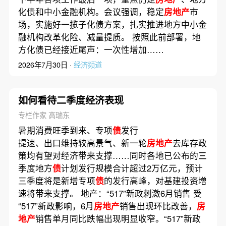
化债和中小金融机构。会议强调，稳定
房地产
市
场，实施好一揽子化债方案，扎实推进地方中小金
融机构改革化险、减量提质。 按照此前部署，地
方化债已经接近尾声：一次性增加……
2026年7月30日 ·
经济频道
如何看待二季度经济表现
专栏作家 高瑞东
暑期消费旺季到来、专项
债
发行
提速、出口维持较高景气、新一轮
房地产
去库存政
策均有望对经济带来支撑……同时各地已公布的三
季度地方
债
计划发行规模合计超过2万亿元，预计
三季度将是新增专项
债
的发行高峰，对基建投资增
速将带来支撑。 地产：“517”新政刺激6月销售 受
“517”新政影响，6月
房地产
销售出现环比改善，
房
地产
销售单月同比跌幅出现明显收窄。“517”新政