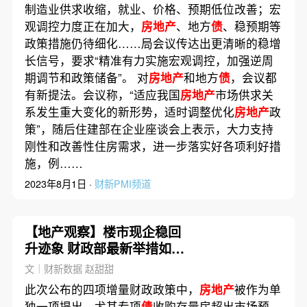
制造业供求收缩，就业、价格、预期低位改善；宏
观调控力度正在加大，
房地产
、地方
债
、稳预期等
政策措施仍待细化……局会议传达出更清晰的稳增
长信号，要求“精准有力实施宏观调控，加强逆周
期调节和政策储备”。 对
房地产
和地方
债
，会议都
有新提法。会议称，“适应我国
房地产
市场供求关
系发生重大变化的新形势，适时调整优化
房地产
政
策”，随后住建部在企业座谈会上表示，大力支持
刚性和改善性住房需求，进一步落实好各项利好措
施，例……
2023年8月1日 ·
财新PMI频道
【地产观察】楼市现企稳回
升迹象 财政部最新举措如何
发挥效应？
文｜财新数据 赵甜甜
此次公布的四项增量财政政策中，
房地产
被作为单
独一项提出，尤其专项
债
收购存量房超出市场预