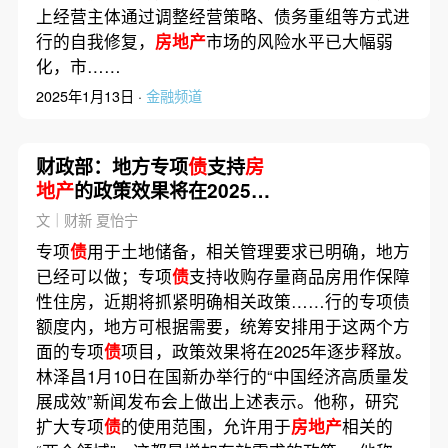
上经营主体通过调整经营策略、债务重组等方式进
行的自我修复，
房地产
市场的风险水平已大幅弱
化，市……
2025年1月13日 ·
金融频道
财政部：地方专项
债
支持
房
地产
的政策效果将在2025年
逐步释放
文｜财新 夏怡宁
专项
债
用于土地储备，相关管理要求已明确，地方
已经可以做；专项
债
支持收购存量商品房用作保障
性住房，近期将抓紧明确相关政策……行的专项债
额度内，地方可根据需要，统筹安排用于这两个方
面的专项
债
项目，政策效果将在2025年逐步释放。
林泽昌1月10日在国新办举行的“中国经济高质量发
展成效”新闻发布会上做出上述表示。他称，研究
扩大专项
债
的使用范围，允许用于
房地产
相关的