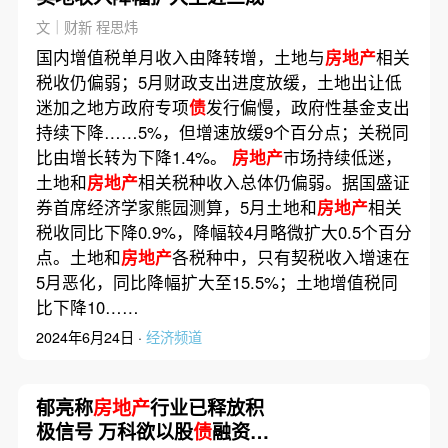
文｜财新 程思炜
国内增值税单月收入由降转增，土地与
房地产
相关
税收仍偏弱；5月财政支出进度放缓，土地出让低
迷加之地方政府专项
债
发行偏慢，政府性基金支出
持续下降……5%，但增速放缓9个百分点；关税同
比由增长转为下降1.4%。
房地产
市场持续低迷，
土地和
房地产
相关税种收入总体仍偏弱。据国盛证
券首席经济学家熊园测算，5月土地和
房地产
相关
税收同比下降0.9%，降幅较4月略微扩大0.5个百分
点。土地和
房地产
各税种中，只有契税收入增速在
5月恶化，同比降幅扩大至15.5%；土地增值税同
比下降10……
2024年6月24日 ·
经济频道
郁亮称
房地产
行业已释放积
极信号 万科欲以股
债
融资捕