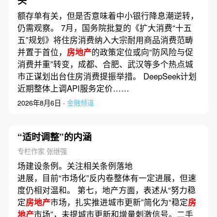
头
额存单有关，但是否意味着中小银行降息潮逆转，
仍需观察。 7月，国务院批复的《扩大消费“十五
五”规划》将住房消费纳入大宗耐用商品消费范畴
并置于首位，
房地产
的政策定位或向“防风险与促
消费并重”转变，成都、合肥、武汉等多个热点城
市正谋划出台住房消费提振举措。 DeepSeek计划
近期整体上调API服务定价……
2026年8月6日 ·
金融频道
“适时调整”的内涵
专栏作家 张继强
场建设条例。关注相关条例落地
进展，目前“市场化”反内卷整体有一定进展，但速
度仍相对温和。 第七，地产方面，表述从“努力稳
定
房地产
市场，扎实推进城市更新”简化为“稳定
房
地产
市场”，未提城市更新和增量刺激信号。二手