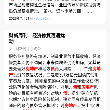
市场呈现结构性企稳信号、全国传导和新房投资滞
后仍是基准情景。 第八，资本市场方面，……
2026年7月31日 ·
观点频道
财新周刊｜经济修复遭遇扰
动
文｜财新周刊 于海荣
服务业扩张略有加速，制造业景气小幅收缩，经济
恢复基础仍不稳固；未来稳增长仍需加码，尤其是
要处理好
房地产
和地方
债
两大风险……；二是
房地
产
投资的恢复状况；三是增发1万亿元国债的使用
节奏及力度。 刚刚结束的中央金融工作会议在“有
效防范化解金融风险”部分，对地方
债
和
房地产
风
险的处置都有新表述：对地方
债
，提出“建立防范
化解地方债务风险长效机制，建立同高质量发展相
适应的政府债务管理机制”；对
房地产
，提出“促进