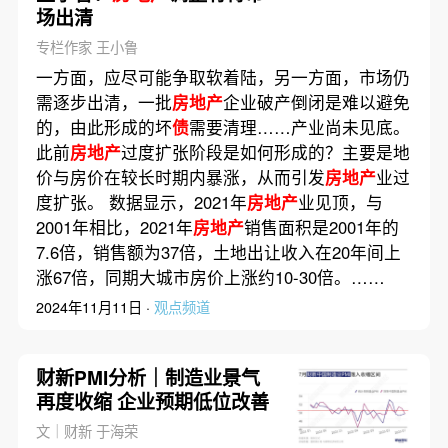
场出清
专栏作家 王小鲁
一方面，应尽可能争取软着陆，另一方面，市场仍
需逐步出清，一批
房地产
企业破产倒闭是难以避免
的，由此形成的坏
债
需要清理……产业尚未见底。
此前
房地产
过度扩张阶段是如何形成的？主要是地
价与房价在较长时期内暴涨，从而引发
房地产
业过
度扩张。 数据显示，2021年
房地产
业见顶，与
2001年相比，2021年
房地产
销售面积是2001年的
7.6倍，销售额为37倍，土地出让收入在20年间上
涨67倍，同期大城市房价上涨约10-30倍。……
2024年11月11日 ·
观点频道
财新PMI分析｜制造业景气
再度收缩 企业预期低位改善
文｜财新 于海荣