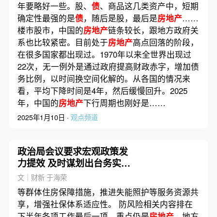
年要略好一些。股、
债
、商品这几类资产中，短期
确定性最强的是
债
，随后是股，最后是
房地产
……
楼市股市，中国的
房地产
链条较长，跟地方政府关
系也比较紧密。目前处于
房地产
高点回落的阶段，
在很多国家都出现过。1970年以来全世界出现过
22次，无一例外是通过政府提高财政赤字，增加债
务比例，以时间换空间化解的。从各国的情况来
看，平均下降时间是4年，然后缓慢回升。2025
年，中国的
房地产
下行周期也刚好是……
2025年1月10日 ·
观点频道
政治局会议要求宏观政策发
力提效 及时谋划出台务实管
用的增量政策
文｜财新 于海荣
等群体住房保障措施，推进失能照护等服务资源共
享，增强社保体系适应性。 防风险相关内容排在
下半年各项工作最后一项，重点仍是
房地产
、地方