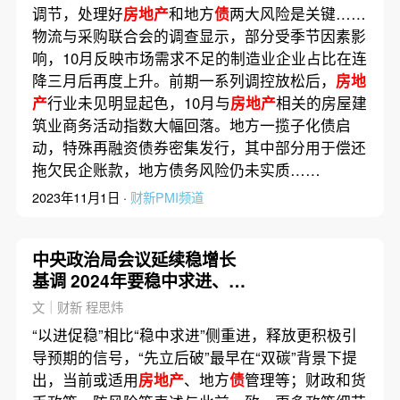
调节，处理好
房地产
和地方
债
两大风险是关键……
物流与采购联合会的调查显示，部分受季节因素影
响，10月反映市场需求不足的制造业企业占比在连
降三月后再度上升。前期一系列调控放松后，
房地
产
行业未见明显起色，10月与
房地产
相关的房屋建
筑业商务活动指数大幅回落。地方一揽子化债启
动，特殊再融资债券密集发行，其中部分用于偿还
拖欠民企账款，地方债务风险仍未实质……
2023年11月1日 ·
财新PMI频道
中央政治局会议延续稳增长
基调 2024年要稳中求进、以
进促稳、先立后破
文｜财新 程思炜
“以进促稳”相比“稳中求进”侧重进，释放更积极引
导预期的信号，“先立后破”最早在“双碳”背景下提
出，当前或适用
房地产
、地方
债
管理等；财政和货