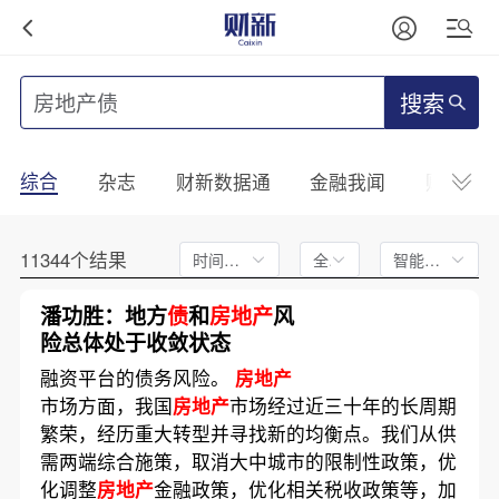
搜索
综合
杂志
财新数据通
金融我闻
财新mini
11344个结果
时间不限
全文
智能排序
潘功胜：地方
债
和
房地产
风
险总体处于收敛状态
融资平台的债务风险。
房地产
市场方面，我国
房地产
市场经过近三十年的长周期
繁荣，经历重大转型并寻找新的均衡点。我们从供
需两端综合施策，取消大中城市的限制性政策，优
化调整
房地产
金融政策，优化相关税收政策等，加