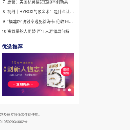
7
惠誉：美国私募信贷违约率创新高
8
视线｜HYROX的吸金术：是什么让中产们甘心“花钱找虐”？
9
“福建帮”洗钱案逃犯徐海卡 伦敦16套房拟被英国没收(含视频)
10
资管掌舵人更替 百年人寿僵局何解
优选推荐
复制及建立镜像等任何使用。
10502034662号