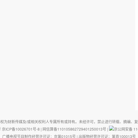
权为财新传媒及/或相关权利人专属所有或持有。未经许可，禁止进行转载、摘编、
号
京ICP备10026701号-8
|
网信算备110105862729401250013号
|
京公网安备 110
广播电视节目制作经营许可证：京第01015号
|
出版物经营许可证：第直100013号