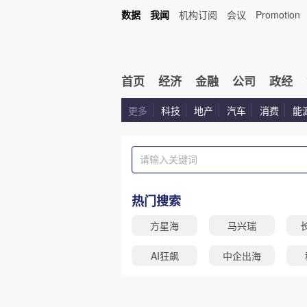
数据
我闻
机构订阅
会议
Promotion
首页
经济
金融
公司
政经
更多
科技
地产
汽车
消费
能
热门搜索
方星海
马兴瑞
AI狂飙
中企出海