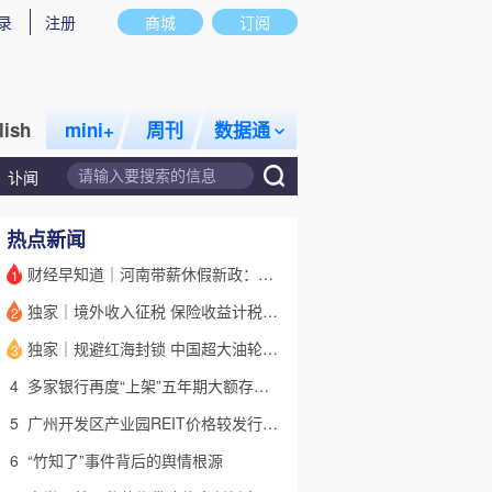
录
注册
商城
订阅
lish
mini+
周刊
数据通
讣闻
热点新闻
财经早知道｜河南带薪休假新政：领导干部带头，全员应休尽休
1
独家｜境外收入征税 保险收益计税详解(含视频)
2
独家｜规避红海封锁 中国超大油轮停靠埃及绕行非洲
3
4
多家银行再度“上架”五年期大额存单 有何考量？(含视频)
5
广州开发区产业园REIT价格较发行价“腰斩” 底层资产出租率降至67%
6
“竹知了”事件背后的舆情根源