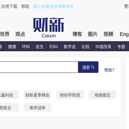
登
应用下载
帮助
网上有害信息举报专区
世界
观点
博客
图片
视频
Eng
源
健康
环科
民生
ESG
数字说
比较
中国改革
专题
搜索
帮助？
长鑫科技
财新夏季峰会
财经早知道
地缘图志
稳就业
美伊战争